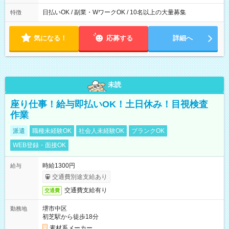
日払いOK / 副業・WワークOK / 10名以上の大量募集
特徴
気になる！
応募する
詳細へ
未読
座り仕事！給与即払いOK！土日休み！目視検査
作業
派遣
職種未経験OK
社会人未経験OK
ブランクOK
WEB登録・面接OK
時給1300円
給与
交通費別途支給あり
交通費支給有り
交通費
堺市中区
勤務地
初芝駅から徒歩18分
素材系メーカー