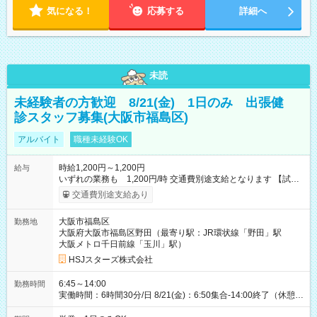
気になる！
応募する
詳細へ
未読
未経験者の方歓迎 8/21(金) 1日のみ 出張健
診スタッフ募集(大阪市福島区)
アルバイト
職種未経験OK
時給1,200円～1,200円
給与
いずれの業務も 1,200円/時 交通費別途支給となります 【試用
期間】試用期間なし
交通費別途支給あり
大阪市福島区
勤務地
大阪府大阪市福島区野田（最寄り駅：JR環状線「野田」駅
大阪メトロ千日前線「玉川」駅）
HSJスターズ株式会社
6:45～14:00
勤務時間
実働時間：6時間30分/日 8/21(金)：6:50集合-14:00終了（休憩
45分)