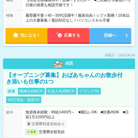
【現在も積極採用中！急募！】2カ月～ ■ご応募から最短2～3
期間
の方へ 今ご覧のお仕事で希望する勤務時間と、もう1つのお仕事
日後の就業も相談可能です！
の勤務時間。 合計で週40時間を超える場合は応募できません。
履歴書不要
/
40～50代活躍中
/
服装自由
/
シフト勤務
/
10名以
特徴
上の大量募集
/
電話対応なし
/
パソコンスキル不要
気になる！
応募する
詳細へ
掲載日：2026.08.06
未読
【オープニング募集】おばあちゃんのお散歩付
き添いも仕事の1つ
派遣
職種未経験OK
社会人未経験OK
ブランクOK
WEB登録・面接OK
無資格未経験：時給1400円～ ■週払いOK ■扶養内OK ■日
給与
収1万1200円以上
交通費別途支給あり
交通費全額支給
交通費