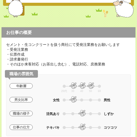
お仕事の概要
セメント・生コンクリートを扱う商社にて受発注業務をお願いします
・受発注業務
・伝票作成
・請求書発行
・そのほか来客対応（お茶出し含む）、電話対応、庶務業務
職場の雰囲気
年齢層
20代
30
40
50
60
男女比率
女性
男性
職場の様子
活気あり
しずか
仕事の仕方
テキパキ
コツコツ