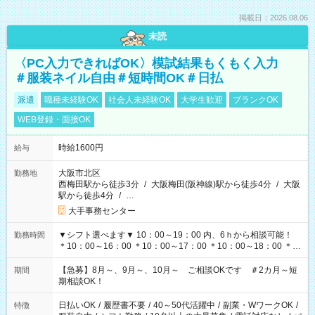
掲載日：2026.08.06
未読
〈PC入力できればOK〉模試結果もくもく入力
＃服装ネイル自由＃短時間OK＃日払
派遣
職種未経験OK
社会人未経験OK
大学生歓迎
ブランクOK
WEB登録・面接OK
時給1600円
給与
大阪市北区
勤務地
西梅田駅から徒歩3分
/
大阪梅田(阪神線)駅から徒歩4分
/
大阪
駅から徒歩4分
/
…
大手事務センター
▼シフト選べます▼ 10：00～19：00 内、6ｈから相談可能！
勤務時間
＊10：00～16：00 ＊10：00～17：00 ＊10：00～18：00 ＊
11：00～19：00 ＊12：00～19：00 ＊13：00～19：00
【急募】8月～、9月～、10月～ ご相談OKです ＃2カ月～短
期間
期相談OK！
日払いOK
/
履歴書不要
/
40～50代活躍中
/
副業・WワークOK
/
特徴