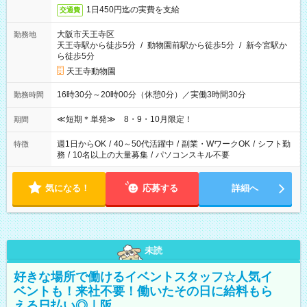
1日450円迄の実費を支給
交通費
大阪市天王寺区
勤務地
天王寺駅から徒歩5分
/
動物園前駅から徒歩5分
/
新今宮駅か
ら徒歩5分
天王寺動物園
16時30分～20時00分（休憩0分）／実働3時間30分
勤務時間
≪短期＊単発≫ 8・9・10月限定！
期間
週1日からOK
/
40～50代活躍中
/
副業・WワークOK
/
シフト勤
特徴
務
/
10名以上の大量募集
/
パソコンスキル不要
気になる！
応募する
詳細へ
未読
好きな場所で働けるイベントスタッフ☆人気イ
ベントも！来社不要！働いたその日に給料もら
える日払い◎｜阪