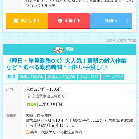
服装自由
/
シフト勤務
/
10名以上の大量募集
/
電話対応なし
/
パ
ソコンスキル不要
気になる！
応募する
詳細へ
掲載日：2026.07.30
未読
《即日・単発勤務OK》大人気！書類の封入作業
など＊選べる勤務時間＊日払い手渡し〇
派遣
職種未経験OK
社会人未経験OK
大学生歓迎
ブランクOK
時給1284円～1605円
給与
交通費別途支給あり
上限1,000円/日
交通費
大阪市西淀川区
勤務地
御幣島駅から徒歩10分
/
千船駅から徒歩12分
/
尼崎(阪神線)駅
から【登録地】徒歩1分
/
…
兵庫・大阪エリアの物流倉庫内