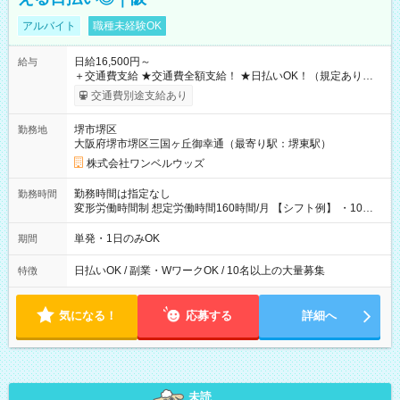
アルバイト
職種未経験OK
日給16,500円～
給与
＋交通費支給 ★交通費全額支給！ ★日払いOK！（規定あり） ┗
働いたその日に現金GET♪ お仕事後はコンビニATMから 日払
交通費別途支給あり
い分を引き落とせます！ 【試用期間】試用期間なし
堺市堺区
勤務地
大阪府堺市堺区三国ヶ丘御幸通（最寄り駅：堺東駅）
株式会社ワンベルウッズ
勤務時間は指定なし
勤務時間
変形労働時間制 想定労働時間160時間/月 【シフト例】 ・10：
00～20：00
単発・1日のみOK
期間
日払いOK / 副業・WワークOK / 10名以上の大量募集
特徴
気になる！
応募する
詳細へ
未読