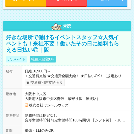
未読
好きな場所で働けるイベントスタッフ☆人気イ
ベントも！来社不要！働いたその日に給料もら
える日払い◎｜阪
アルバイト
職種未経験OK
日給16,500円～
給与
＋交通費支給 ★交通費全額支給！ ★日払いOK！（規定あり） ┗
働いたその日に現金GET♪ お仕事後はコンビニATMから 日払
交通費別途支給あり
い分を引き落とせます！ 【試用期間】試用期間なし
大阪市中央区
勤務地
大阪府大阪市中央区難波（最寄り駅：難波駅）
株式会社ワンベルウッズ
勤務時間は指定なし
勤務時間
変形労働時間制 想定労働時間160時間/月 【シフト例】 ・10：
00～20：00
単発・1日のみOK
期間