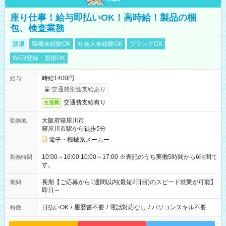
座り仕事！給与即払いOK！高時給！製品の梱
包、検査業務
派遣
職種未経験OK
社会人未経験OK
ブランクOK
WEB登録・面接OK
時給1400円
給与
交通費別途支給あり
交通費支給有り
交通費
大阪府寝屋川市
勤務地
寝屋川市駅から徒歩5分
電子・機械系メーカー
10:00～16:00 10:00～17:00 ※表記のうち実働5時間から6時間で
勤務時間
す。
長期【ご応募から1週間以内(最短2日目)のスピード就業が可能】
期間
即日～
日払いOK
/
履歴書不要
/
電話対応なし
/
パソコンスキル不要
特徴