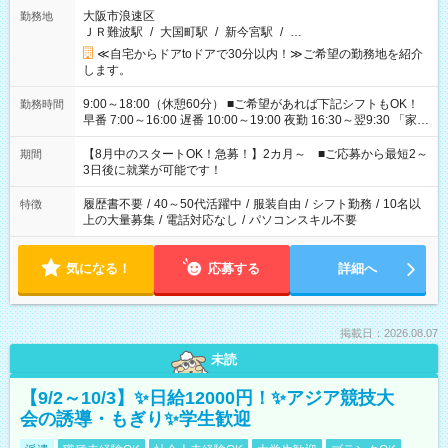
大阪市浪速区
勤務地
ＪＲ難波駅
/
大国町駅
/
新今宮駅
/
…
≪自宅からドアtoドアで30分以内！≫ご希望の勤務地を紹介
します。
9:00～18:00（休憩60分） ■ご希望があれば下記シフトもOK！
勤務時間
早番 7:00～16:00 遅番 10:00～19:00 夜勤 16:30～翌9:30 「家族
と休みを合わせたい」 「余裕を持って夕飯の準備がしたい」
「できれば残業はしたくない」 など、ご希望を教えてください
【8月中のスタートOK！急募！】2カ月～ ■ご応募から最短2～
期間
ね。 ※Wワーク希望の方へ 今ご覧のお仕事で希望する勤務時間
3日後に就業が可能です！
と、もう1つのお仕事の勤務時間。 合計で週40時間を超える場
合は応募できません。
履歴書不要
/
40～50代活躍中
/
服装自由
/
シフト勤務
/
10名以
特徴
上の大量募集
/
電話対応なし
/
パソコンスキル不要
気になる！
応募する
詳細へ
掲載日：2026.08.07
未読
【9/2～10/3】✨日給12000円！✨アジア競技大
会の誘導・もぎり✨学生歓迎