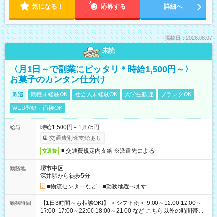
気になる！
応募する
詳細へ
掲載日：2026.08.07
未読
〈月1日～で副業にピッタリ＊時給1,500円～〉
お菓子のカンタン仕分け
派遣
職種未経験OK
社会人未経験OK
大学生歓迎
ブランクOK
WEB登録・面接OK
時給1,500円～1,875円
給与
交通費別途支給あり
■ 交通費規定内支給 ※派遣先による
交通費
堺市中区
勤務地
深井駅から徒歩5分
■物流センターなど ■勤務地選べます
【1日3時間～も相談OK!】 ＜シフト例＞ 9:00～12:00 12:00～
勤務時間
17:00 17:00～22:00 18:00～21:00 など こちら以外の時間帯も