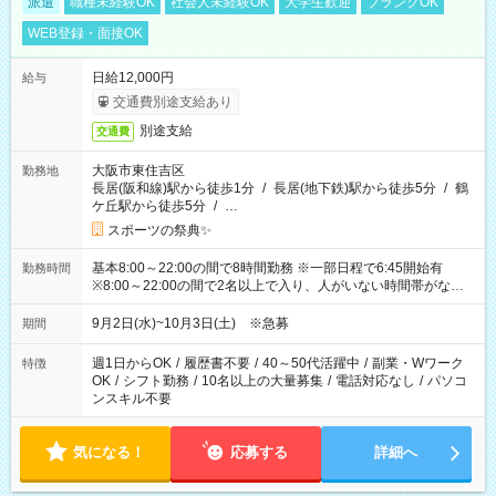
派遣
職種未経験OK
社会人未経験OK
大学生歓迎
ブランクOK
WEB登録・面接OK
日給12,000円
給与
交通費別途支給あり
別途支給
交通費
大阪市東住吉区
勤務地
長居(阪和線)駅から徒歩1分
/
長居(地下鉄)駅から徒歩5分
/
鶴
ケ丘駅から徒歩5分
/
…
スポーツの祭典✨
基本8:00～22:00の間で8時間勤務 ※一部日程で6:45開始有
勤務時間
※8:00～22:00の間で2名以上で入り、人がいない時間帯がない
ように相方と時間を分け合うイメージです
9月2日(水)~10月3日(土) ※急募
期間
週1日からOK
/
履歴書不要
/
40～50代活躍中
/
副業・Wワーク
特徴
OK
/
シフト勤務
/
10名以上の大量募集
/
電話対応なし
/
パソコ
ンスキル不要
気になる！
応募する
詳細へ