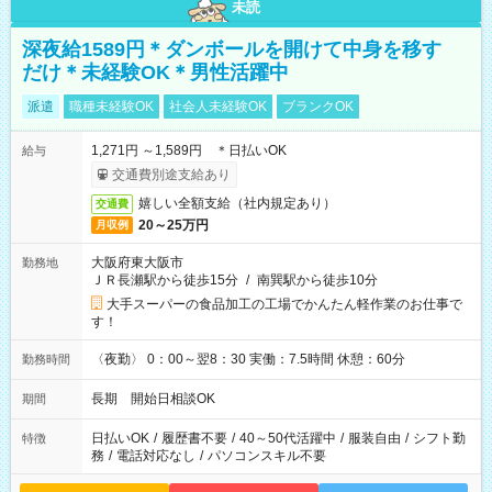
未読
深夜給1589円＊ダンボールを開けて中身を移す
だけ＊未経験OK＊男性活躍中
派遣
職種未経験OK
社会人未経験OK
ブランクOK
1,271円 ～1,589円 ＊日払いOK
給与
交通費別途支給あり
嬉しい全額支給（社内規定あり）
交通費
20～25万円
月収例
大阪府東大阪市
勤務地
ＪＲ長瀬駅から徒歩15分
/
南巽駅から徒歩10分
大手スーパーの食品加工の工場でかんたん軽作業のお仕事で
す！
〈夜勤〉 0：00～翌8：30 実働：7.5時間 休憩：60分
勤務時間
長期 開始日相談OK
期間
日払いOK
/
履歴書不要
/
40～50代活躍中
/
服装自由
/
シフト勤
特徴
務
/
電話対応なし
/
パソコンスキル不要