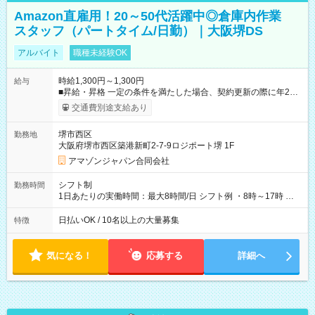
Amazon直雇用！20～50代活躍中◎倉庫内作業
スタッフ（パートタイム/日勤）｜大阪堺DS
アルバイト
職種未経験OK
時給1,300円～1,300円
給与
■昇給・昇格 一定の条件を満たした場合、契約更新の際に年2回
まで昇給の機会があります。 ■正社員登用制度あり ※月末締/翌
交通費別途支給あり
月25日支払い ※時間外手当、別途支給 ※深夜割増賃金 (22:00～
翌5:00までは時給が25%UPします) ☆給与前払い制度有！
堺市西区
勤務地
☆Amazon直雇用で安定して働けます！ 【試用期間】試用期間
大阪府堺市西区築港新町2-7-9ロジポート堺 1F
あり 試用期間の長さ：1週間 雇用形態、給与は本採用時と同じ
です。
アマゾンジャパン合同会社
シフト制
勤務時間
1日あたりの実働時間：最大8時間/日 シフト例 ・8時～17時 ・
12時～21時
日払いOK / 10名以上の大量募集
特徴
気になる！
応募する
詳細へ