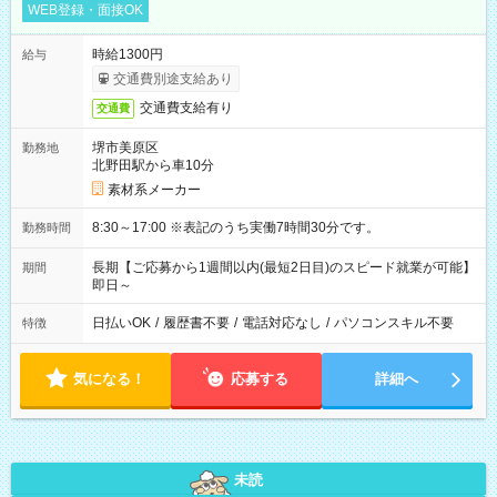
WEB登録・面接OK
時給1300円
給与
交通費別途支給あり
交通費支給有り
交通費
堺市美原区
勤務地
北野田駅から車10分
素材系メーカー
8:30～17:00 ※表記のうち実働7時間30分です。
勤務時間
長期【ご応募から1週間以内(最短2日目)のスピード就業が可能】
期間
即日～
日払いOK
/
履歴書不要
/
電話対応なし
/
パソコンスキル不要
特徴
気になる！
応募する
詳細へ
未読