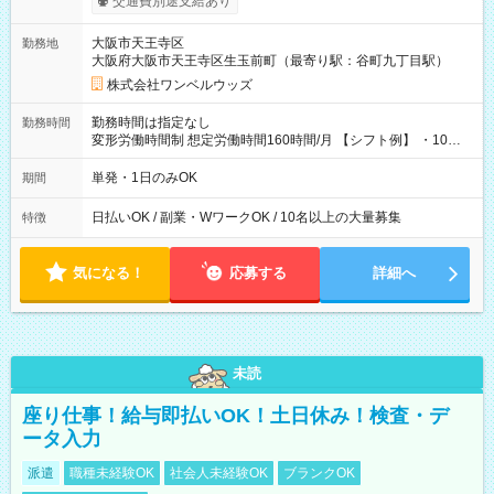
交通費別途支給あり
い分を引き落とせます！ 【試用期間】試用期間なし
大阪市天王寺区
勤務地
大阪府大阪市天王寺区生玉前町（最寄り駅：谷町九丁目駅）
株式会社ワンベルウッズ
勤務時間は指定なし
勤務時間
変形労働時間制 想定労働時間160時間/月 【シフト例】 ・10：
00～20：00
単発・1日のみOK
期間
日払いOK / 副業・WワークOK / 10名以上の大量募集
特徴
気になる！
応募する
詳細へ
未読
座り仕事！給与即払いOK！土日休み！検査・デ
ータ入力
派遣
職種未経験OK
社会人未経験OK
ブランクOK