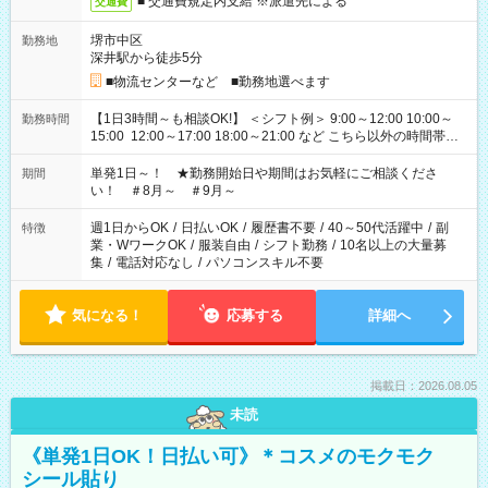
■ 交通費規定内支給 ※派遣先による
交通費
堺市中区
勤務地
深井駅から徒歩5分
■物流センターなど ■勤務地選べます
【1日3時間～も相談OK!】 ＜シフト例＞ 9:00～12:00 10:00～
勤務時間
15:00 12:00～17:00 18:00～21:00 など こちら以外の時間帯も
お気軽にご相談ください！
単発1日～！ ★勤務開始日や期間はお気軽にご相談くださ
期間
い！ ＃8月～ ＃9月～
週1日からOK
/
日払いOK
/
履歴書不要
/
40～50代活躍中
/
副
特徴
業・WワークOK
/
服装自由
/
シフト勤務
/
10名以上の大量募
集
/
電話対応なし
/
パソコンスキル不要
気になる！
応募する
詳細へ
掲載日：2026.08.05
未読
《単発1日OK！日払い可》＊コスメのモクモク
シール貼り