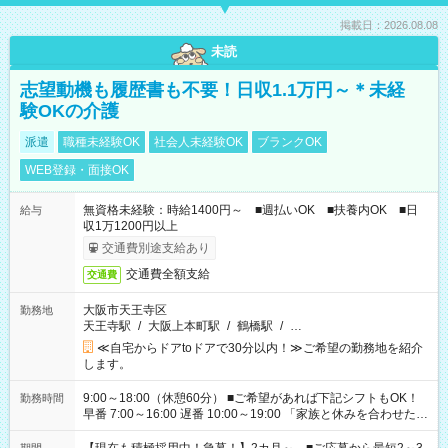
掲載日：2026.08.08
未読
志望動機も履歴書も不要！日収1.1万円～＊未経
験OKの介護
派遣
職種未経験OK
社会人未経験OK
ブランクOK
WEB登録・面接OK
無資格未経験：時給1400円～ ■週払いOK ■扶養内OK ■日
給与
収1万1200円以上
交通費別途支給あり
交通費全額支給
交通費
大阪市天王寺区
勤務地
天王寺駅
/
大阪上本町駅
/
鶴橋駅
/
…
≪自宅からドアtoドアで30分以内！≫ご希望の勤務地を紹介
します。
9:00～18:00（休憩60分） ■ご希望があれば下記シフトもOK！
勤務時間
早番 7:00～16:00 遅番 10:00～19:00 「家族と休みを合わせた
い」 「余裕を持って夕飯の準備がしたい」 「できれば残業はし
たくない」 など、ご希望を教えてくださいね。 ※Wワーク希望