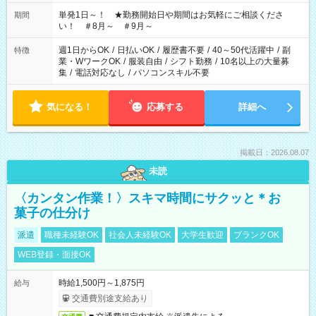
お気軽にご相談ください！
単発1日～！ ★勤務開始日や期間はお気軽にご相談くださ
期間
い！ ＃8月～ ＃9月～
週1日からOK
/
日払いOK
/
履歴書不要
/
40～50代活躍中
/
副
特徴
業・WワークOK
/
服装自由
/
シフト勤務
/
10名以上の大量募
集
/
電話対応なし
/
パソコンスキル不要
気になる！
応募する
詳細へ
掲載日：2026.08.07
未読
〈カンタン作業！〉スキマ時間にサクッと＊お
菓子の仕分け
派遣
職種未経験OK
社会人未経験OK
大学生歓迎
ブランクOK
WEB登録・面接OK
時給1,500円～1,875円
給与
交通費別途支給あり