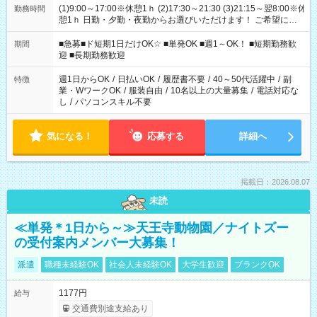
(1)9:00～17:00※休憩1ｈ (2)17:30～21:30 (3)21:15～翌8:00※休
勤務時間
憩1ｈ 日勤・夕勤・夜勤からお選びいただけます！ ご希望に合
わせて働けるお仕事です(*^^*) 【その他選べる勤務時間】 8-17
時/9-17時/9-18時/10-18時/11-21時/18-22時/20-翌4時/21-翌5
■急募■ド短期1日だけOK☆ ■単発OK ■週1～OK！ ■短期勤務歓
期間
時/22-翌6時/0-翌8時 ご自身のご都合で選んで頂ける完全自由シ
迎 ■長期勤務歓迎
フト！
週1日からOK
/
日払いOK
/
履歴書不要
/
40～50代活躍中
/
副
特徴
業・WワークOK
/
服装自由
/
10名以上の大量募集
/
電話対応な
し
/
パソコンスキル不要
気になる！
応募する
詳細へ
掲載日：2026.08.07
未読
≪単発＊1日から～≫天王寺動物園／ナイトズー
の受付案内メンバー大募集！
派遣
職種未経験OK
社会人未経験OK
大学生歓迎
ブランクOK
1177円
給与
交通費別途支給あり