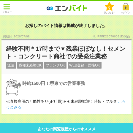
0
メニュー
気になる！
ログイン
お探しのバイト情報は掲載が終了しました。
掲載日 :2026
/
07
/
08
No.RFFK260706091D/関西
経験不問＊17時まで▼残業ほぼなし！セメン
ト・コンクリート商社での受発注業務
派遣
職種未経験OK
ブランクOK
WEB登録・面接OK
時給1500円！堺東での営業事務
≪直接雇用の可能性あり(正社員)≫≪未経験歓迎！時短・フルタ
...も
っとみる
あなたの閲覧履歴からのオススメ