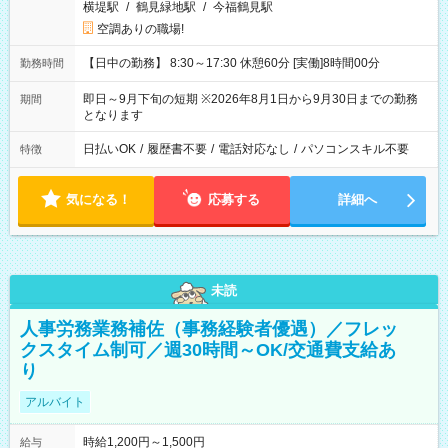
横堤駅
/
鶴見緑地駅
/
今福鶴見駅
空調ありの職場!
【日中の勤務】 8:30～17:30 休憩60分 [実働]8時間00分
勤務時間
即日～9月下旬の短期 ※2026年8月1日から9月30日までの勤務
期間
となります
日払いOK
/
履歴書不要
/
電話対応なし
/
パソコンスキル不要
特徴
気になる！
応募する
詳細へ
未読
人事労務業務補佐（事務経験者優遇）／フレッ
クスタイム制可／週30時間～OK/交通費支給あ
り
アルバイト
時給1,200円～1,500円
給与