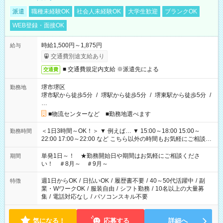
派遣
職種未経験OK
社会人未経験OK
大学生歓迎
ブランクOK
WEB登録・面接OK
時給1,500円～1,875円
給与
交通費別途支給あり
■ 交通費規定内支給 ※派遣先による
交通費
堺市堺区
勤務地
堺市駅から徒歩5分
/
堺駅から徒歩5分
/
堺東駅から徒歩5分
/
…
■物流センターなど ■勤務地選べます
＜1日3時間～OK！＞ ▼ 例えば… ▼ 15:00～18:00 15:00～
勤務時間
22:00 17:00～22:00 など こちら以外の時間もお気軽にご相談く
ださい！
単発1日～！ ★勤務開始日や期間はお気軽にご相談くださ
期間
い！ ＃8月～ ＃9月～
週1日からOK
/
日払いOK
/
履歴書不要
/
40～50代活躍中
/
副
特徴
業・WワークOK
/
服装自由
/
シフト勤務
/
10名以上の大量募
集
/
電話対応なし
/
パソコンスキル不要
気になる！
応募する
詳細へ