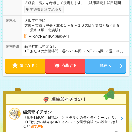
※経験・能力を考慮して決定します。 【試用期間】試用期間な
し
交通費別途支給あり
大阪市中央区
勤務地
大阪府大阪市中央区北浜１－８－１６大阪証券取引所ビル８
F（最寄り駅：北浜駅）
MIRACREATION株式会社
勤務時間は指定なし
勤務時間
1日あたりの実働時間：週4×7.5時間 ／ 5日×6時間 ／ 週30H以上
（社保加入） ・9時30分～18時00分の間の6時間または7.5時間
勤務、（休憩1時間） 1日あたりの時間、週当たり出勤日数はご
気になる！
相談ください。 3か月の試用期間終了後、勤務状況等をみてフレ
応募する
詳細へ
ックスタイム制を適用する場合があります。
編集部イチオシ
《単発1日OK！日払い可》＊チラシのモクモクシール貼り、
《1日だけの単発もOK》イベントや展示会場での設営・撤去
など
(8/7UP!)