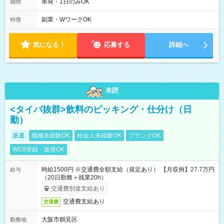
単発・1日のみOK
期間
副業・WワークOK
特徴
気になる！
応募する
詳細へ
未読
<タイパ抜群>飲料のピッキング・仕分け（日
勤）
派遣
職種未経験OK
社会人未経験OK
ブランクOK
WEB登録・面接OK
時給1500円 ※交通費全額支給（規定あり） 【月収例】27.7万円
給与
（20日勤務＋残業20h）
交通費別途支給あり
交通費支給あり
交通費
大阪市鶴見区
勤務地