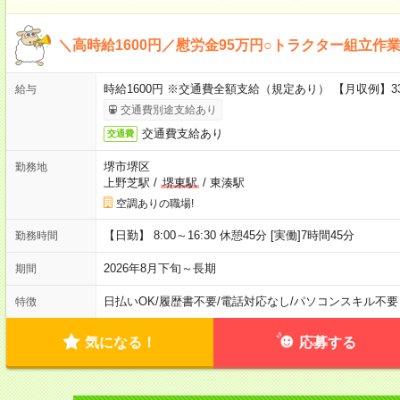
＼高時給1600円／慰労金95万円○トラクター組立作
時給1600円 ※交通費全額支給（規定あり） 【月収例】33
給与
交通費別途支給あり
交通費支給あり
交通費
堺市堺区
勤務地
上野芝駅
/
堺東駅
/
東湊駅
空調ありの職場!
【日勤】 8:00～16:30 休憩45分 [実働]7時間45分
勤務時間
2026年8月下旬～長期
期間
日払いOK
/
履歴書不要
/
電話対応なし
/
パソコンスキル不要
特徴
気になる！
応募する