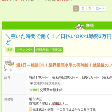
1
2
3
次へ
未読
＼空いた時間で働く！／日払いOK×1勤務3万
ど
派遣
ブランクOK
WEB登録・面接OK
週1日～相談OK！業界最高水準の高時給！就業後の
時給1700円～ 夜勤時給2060円～ 日収3万円～（夜勤時給
給与
交通費別途支給あり
交通費全額支給
交通費
堺市堺区
勤務地
堺市駅
/
堺駅
/
堺東駅
/
…
介護施設や病院 ※ご自宅近辺からご案内可能