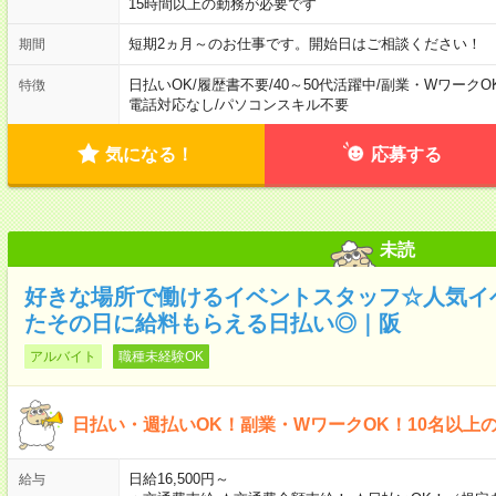
15時間以上の勤務が必要です
短期2ヵ月～のお仕事です。開始日はご相談ください！
期間
日払いOK
/
履歴書不要
/
40～50代活躍中
/
副業・WワークO
特徴
電話対応なし
/
パソコンスキル不要
気になる！
応募する
未読
好きな場所で働けるイベントスタッフ☆人気イ
たその日に給料もらえる日払い◎｜阪
アルバイト
職種未経験OK
日払い・週払いOK！副業・WワークOK！10名以上
日給16,500円～
給与