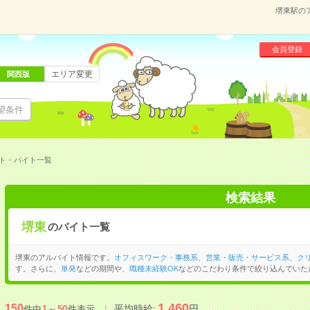
堺東駅の
会員登録
エリア変更
関西版
望条件
ト・バイト一覧
検索結果
堺東
のバイト一覧
堺東のアルバイト情報です。
オフィスワーク・事務系
、
営業・販売・サービス系
、
ク
す。さらに、
単発
などの期間や、
職種未経験OK
などのこだわり条件で絞り込んでいた
1,460
150
平均時給:
円
件中
1
～
50
件表示