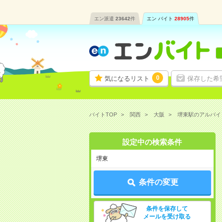
エン派遣
23642
件
エン バイト
28905
件
0
気になるリスト
保存した希
バイトTOP
関西
大阪
堺東駅のアルバイ
設定中の検索条件
堺東
条件の変更
条件を保存して
メールを受け取る