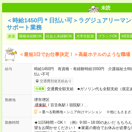
未読
＜時給1450円＊日払い可＞ラグジュアリーマ
サポート業務
派遣
職種未経験OK
社会人未経験OK
大学生歓迎
ブランクOK
WEB
＜最短3日でお仕事決定！＞高級ホテルのような職場
時給1450円 有資格・有経験時給1550円 介護福祉士時
給与
払い不可
交通費別途支給あり
交通費全額支給 ■ガソリン代も全額支給（規定
交通費
堺市堺区
勤務地
堺東駅
/
百舌鳥駅
/
宿院駅
/
…
＜選べる勤務地＞シニア向けマンション ※他にもさまざ
★1日5時間～OK！ （例）9:00～18:00のあいだ も
勤務時間
望をお聞かせください！ ★家庭の都合でお休みが必要な