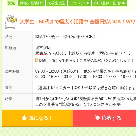
派遣
職種未経験OK
大学生歓迎
ブランクOK
WEB登録・面接OK
大学生～50代まで幅広く活躍中 全額日払いOK！W
時給1260円～ ◎全額日払いOK！
給与
堺市堺区
勤務地
堺東駅
から徒歩
/
七道駅から徒歩
/
堺駅から徒歩
/
…
関西一円にお仕事あり！ご希望の勤務地をご紹介します！
09:00～18:00（休憩60分） 他の時間帯のお仕事も紹介可能
勤務時間
09:00～16:30 ・09:00～17:00 ・10:00～17:00 ・
【急募】即日スタートOK！登録後は好きな時に働けます
期間
週1日からOK
/
日払いOK
/
履歴書不要
/
40～50代活躍中
/
副
特徴
上の大量募集
/
電話対応なし
/
パソコンスキル不要
気になる！
応募する