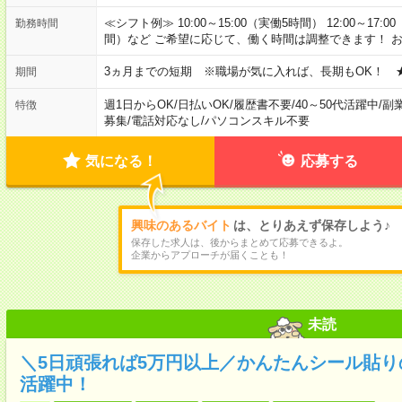
≪シフト例≫ 10:00～15:00（実働5時間） 12:00～17:0
勤務時間
間）など ご希望に応じて、働く時間は調整できます！ 
3ヵ月までの短期 ※職場が気に入れば、長期もOK！ 
期間
週1日からOK
/
日払いOK
/
履歴書不要
/
40～50代活躍中
/
副
特徴
募集
/
電話対応なし
/
パソコンスキル不要
気になる！
応募する
興味のあるバイト
は、とりあえず保存しよう♪
保存した求人は、後からまとめて応募できるよ。
企業からアプローチが届くことも！
未読
＼5日頑張れば5万円以上／かんたんシール貼
活躍中！