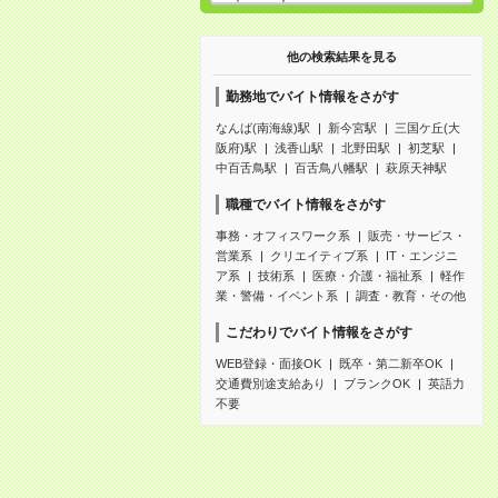
他の検索結果を見る
勤務地でバイト情報をさがす
なんば(南海線)駅
新今宮駅
三国ケ丘(大
阪府)駅
浅香山駅
北野田駅
初芝駅
中百舌鳥駅
百舌鳥八幡駅
萩原天神駅
職種でバイト情報をさがす
事務・オフィスワーク系
販売・サービス・
営業系
クリエイティブ系
IT・エンジニ
ア系
技術系
医療・介護・福祉系
軽作
業・警備・イベント系
調査・教育・その他
こだわりでバイト情報をさがす
WEB登録・面接OK
既卒・第二新卒OK
交通費別途支給あり
ブランクOK
英語力
不要