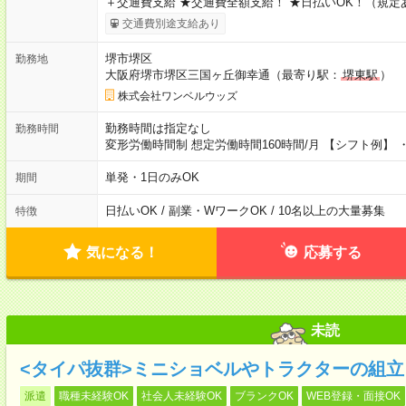
＋交通費支給 ★交通費全額支給！ ★日払いOK！（規定
交通費別途支給あり
堺市堺区
勤務地
大阪府堺市堺区三国ヶ丘御幸通（最寄り駅：
堺東駅
）
株式会社ワンベルウッズ
勤務時間は指定なし
勤務時間
変形労働時間制 想定労働時間160時間/月 【シフト例】 ・1
単発・1日のみOK
期間
日払いOK / 副業・WワークOK / 10名以上の大量募集
特徴
気になる！
応募する
未読
<タイパ抜群>ミニショベルやトラクターの組立
派遣
職種未経験OK
社会人未経験OK
ブランクOK
WEB登録・面接OK