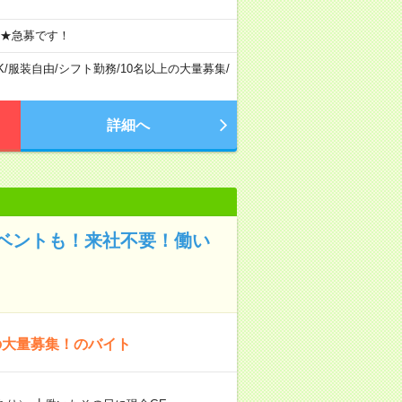
 ★急募です！
K
/
服装自由
/
シフト勤務
/
10名以上の大量募集
/
詳細へ
ベントも！来社不要！働い
の大量募集！のバイト