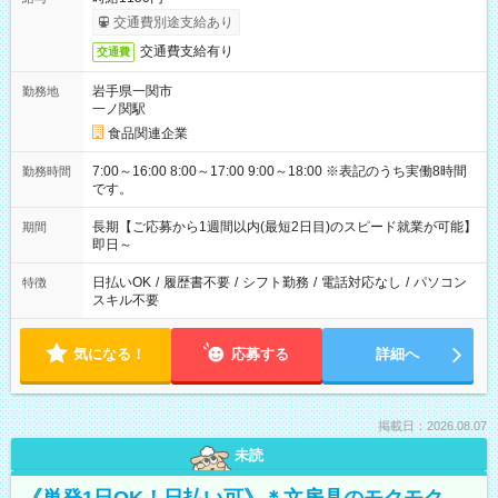
交通費別途支給あり
交通費支給有り
交通費
岩手県一関市
勤務地
一ノ関駅
食品関連企業
7:00～16:00 8:00～17:00 9:00～18:00 ※表記のうち実働8時間
勤務時間
です。
長期【ご応募から1週間以内(最短2日目)のスピード就業が可能】
期間
即日～
日払いOK
/
履歴書不要
/
シフト勤務
/
電話対応なし
/
パソコン
特徴
スキル不要
気になる！
応募する
詳細へ
掲載日：2026.08.07
未読