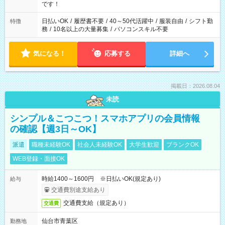
です！
日払いOK
/
履歴書不要
/
40～50代活躍中
/
服装自由
/
シフト勤
特徴
務
/
10名以上の大量募集
/
パソコンスキル不要
気になる！
応募する
詳細へ
掲載日：2026.08.04
未読
シンプル＆こつこつ！スマホアプリの会員情報
の確認【週3日～OK】
派遣
職種未経験OK
社会人未経験OK
大学生歓迎
ブランクOK
WEB登録・面接OK
時給1400～1600円 ※日払いOK(規定あり)
給与
交通費別途支給あり
交通費支給（規定あり）
交通費
仙台市青葉区
勤務地