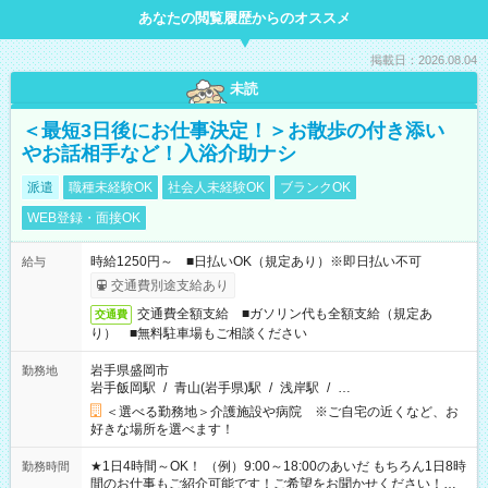
あなたの閲覧履歴からのオススメ
掲載日：2026.08.04
未読
＜最短3日後にお仕事決定！＞お散歩の付き添い
やお話相手など！入浴介助ナシ
派遣
職種未経験OK
社会人未経験OK
ブランクOK
WEB登録・面接OK
時給1250円～ ■日払いOK（規定あり）※即日払い不可
給与
交通費別途支給あり
交通費全額支給 ■ガソリン代も全額支給（規定あ
交通費
り） ■無料駐車場もご相談ください
岩手県盛岡市
勤務地
岩手飯岡駅
/
青山(岩手県)駅
/
浅岸駅
/
…
＜選べる勤務地＞介護施設や病院 ※ご自宅の近くなど、お
好きな場所を選べます！
★1日4時間～OK！ （例）9:00～18:00のあいだ もちろん1日8時
勤務時間
間のお仕事もご紹介可能です！ご希望をお聞かせください！★