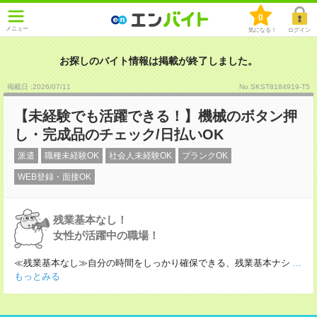
0
メニュー
気になる！
ログイン
お探しのバイト情報は掲載が終了しました。
掲載日 :2026
/
07
/
11
No.SKST8184919-T5
【未経験でも活躍できる！】機械のボタン押
し・完成品のチェック/日払いOK
派遣
職種未経験OK
社会人未経験OK
ブランクOK
WEB登録・面接OK
残業基本なし！
女性が活躍中の職場！
≪残業基本なし≫自分の時間をしっかり確保できる、残業基本ナシ
...
もっとみる