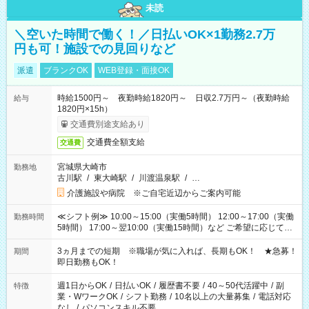
未読
＼空いた時間で働く！／日払いOK×1勤務2.7万
円も可！施設での見回りなど
派遣
ブランクOK
WEB登録・面接OK
時給1500円～ 夜勤時給1820円～ 日収2.7万円～（夜勤時給
給与
1820円×15h）
交通費別途支給あり
交通費全額支給
交通費
宮城県大崎市
勤務地
古川駅
/
東大崎駅
/
川渡温泉駅
/
…
介護施設や病院 ※ご自宅近辺からご案内可能
≪シフト例≫ 10:00～15:00（実働5時間） 12:00～17:00（実働
勤務時間
5時間） 17:00～翌10:00（実働15時間）など ご希望に応じて、
働く時間は調整できます！ お気軽に担当へ相談ください！
3ヵ月までの短期 ※職場が気に入れば、長期もOK！ ★急募！
期間
即日勤務もOK！
週1日からOK
/
日払いOK
/
履歴書不要
/
40～50代活躍中
/
副
特徴
業・WワークOK
/
シフト勤務
/
10名以上の大量募集
/
電話対応
なし
/
パソコンスキル不要