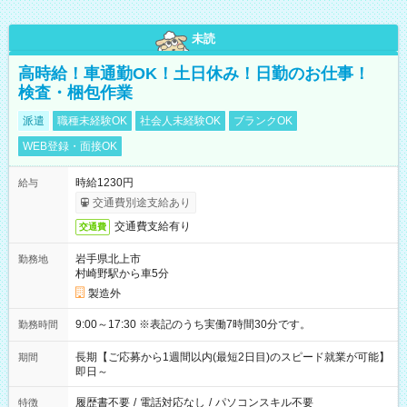
未読
高時給！車通勤OK！土日休み！日勤のお仕事！
検査・梱包作業
派遣
職種未経験OK
社会人未経験OK
ブランクOK
WEB登録・面接OK
時給1230円
給与
交通費別途支給あり
交通費支給有り
交通費
岩手県北上市
勤務地
村崎野駅から車5分
製造外
9:00～17:30 ※表記のうち実働7時間30分です。
勤務時間
長期【ご応募から1週間以内(最短2日目)のスピード就業が可能】
期間
即日～
履歴書不要
/
電話対応なし
/
パソコンスキル不要
特徴