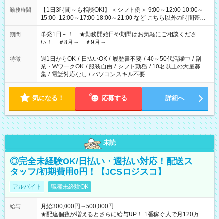
【1日3時間～も相談OK!】 ＜シフト例＞ 9:00～12:00 10:00～
勤務時間
15:00 12:00～17:00 18:00～21:00 など こちら以外の時間帯も
お気軽にご相談ください！
単発1日～！ ★勤務開始日や期間はお気軽にご相談くださ
期間
い！ ＃8月～ ＃9月～
週1日からOK
/
日払いOK
/
履歴書不要
/
40～50代活躍中
/
副
特徴
業・WワークOK
/
服装自由
/
シフト勤務
/
10名以上の大量募
集
/
電話対応なし
/
パソコンスキル不要
気になる！
応募する
詳細へ
未読
◎完全未経験OK/日払い・週払い対応！配送ス
タッフ/初期費用0円！【JCSロジスコ】
アルバイト
職種未経験OK
月給300,000円～500,000円
給与
★配達個数が増えるとさらに給与UP！ 1番稼ぐ人で月120万ほ