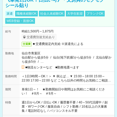
《単発1日OK！日払い可》＊文房具のモクモク
シール貼り
派遣
職種未経験OK
社会人未経験OK
大学生歓迎
ブランクOK
WEB登録・面接OK
時給1,500円～1,875円
給与
交通費別途支給あり
■ 交通費規定内支給 ※派遣先による
交通費
仙台市青葉区
勤務地
仙台駅から徒歩5分
/
仙台(地下鉄)駅から徒歩5分
/
北仙台駅か
ら徒歩5分
/
…
■物流センターなど ■勤務地選べます
＜1日3時間～OK！＞ ▼ 例えば… ▼ 15:00～18:00 15:00～
勤務時間
22:00 17:00～22:00 など こちら以外の時間もお気軽にご相談く
ださい！
単発1日～！ ★勤務開始日や期間はお気軽にご相談くださ
期間
い！ ＃8月～ ＃9月～
週1日からOK
/
日払いOK
/
履歴書不要
/
40～50代活躍中
/
副
特徴
業・WワークOK
/
服装自由
/
シフト勤務
/
10名以上の大量募
集
/
電話対応なし
/
パソコンスキル不要