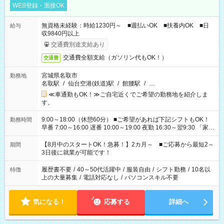
WEB登録・面接OK
無資格未経験：時給1230円～ ■週払いOK ■扶養内OK ■日
給与
収9840円以上
交通費別途支給あり
交通費全額支給（ガソリン代もOK！）
交通費
宮城県名取市
勤務地
名取駅
/
仙台空港(鉄道)駅
/
館腰駅
/
…
≪車通勤もOK！≫ご自宅近くでご希望の勤務地を紹介しま
す。
9:00～18:00（休憩60分） ■ご希望があれば下記シフトもOK！
勤務時間
早番 7:00～16:00 遅番 10:00～19:00 夜勤 16:30～翌9:30 「家族
と休みを合わせたい」 「余裕を持って夕飯の準備がしたい」
「できれば残業はしたくない」 など、ご希望を教えてください
【8月中のスタートOK！急募！】2カ月～ ■ご応募から最短2～
期間
ね。 ※Wワーク希望の方へ 今ご覧のお仕事で希望する勤務時間
3日後に就業が可能です！
と、もう1つのお仕事の勤務時間。 合計で週40時間を超える場
合は応募できません。
履歴書不要
/
40～50代活躍中
/
服装自由
/
シフト勤務
/
10名以
特徴
上の大量募集
/
電話対応なし
/
パソコンスキル不要
気になる！
応募する
詳細へ