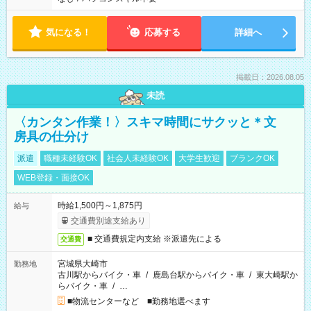
気になる！
応募する
詳細へ
掲載日：2026.08.05
未読
〈カンタン作業！〉スキマ時間にサクッと＊文
房具の仕分け
派遣
職種未経験OK
社会人未経験OK
大学生歓迎
ブランクOK
WEB登録・面接OK
時給1,500円～1,875円
給与
交通費別途支給あり
■ 交通費規定内支給 ※派遣先による
交通費
宮城県大崎市
勤務地
古川駅からバイク・車
/
鹿島台駅からバイク・車
/
東大崎駅か
らバイク・車
/
…
■物流センターなど ■勤務地選べます