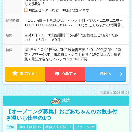
ら徒歩5分
/
…
■物流センターなど ■勤務地選べます
【1日3時間～も相談OK!】 ＜シフト例＞ 9:00～12:00 12:00～
勤務時間
17:00 17:00～22:00 18:00～21:00 など こちら以外の時間帯も
お気軽にご相談ください！
単発1日～！ ★勤務開始日や期間はお気軽にご相談くださ
期間
い！ ＃8月～ ＃9月～
週1日からOK
/
日払いOK
/
履歴書不要
/
40～50代活躍中
/
副
特徴
業・WワークOK
/
服装自由
/
シフト勤務
/
10名以上の大量募
集
/
電話対応なし
/
パソコンスキル不要
気になる！
応募する
詳細へ
掲載日：2026.08.04
未読
【オープニング募集】おばあちゃんのお散歩付
き添いも仕事の1つ
派遣
職種未経験OK
社会人未経験OK
ブランクOK