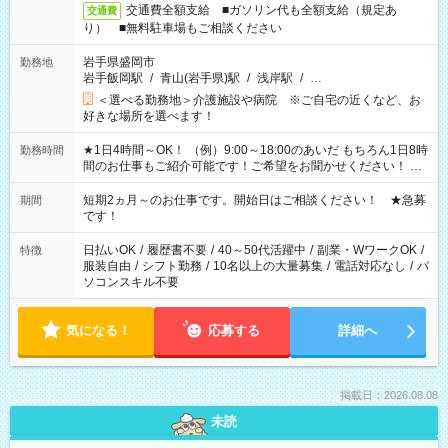
交通費全額支給 ■ガソリン代も全額支給（規定あ
交通費
り） ■無料駐車場もご相談ください
岩手県盛岡市
勤務地
岩手飯岡駅
/
青山(岩手県)駅
/
浅岸駅
/
…
＜選べる勤務地＞介護施設や病院 ※ご自宅の近くなど、お
好きな場所を選べます！
★1日4時間～OK！ （例）9:00～18:00のあいだ もちろん1日8時
勤務時間
間のお仕事もご紹介可能です！ご希望をお聞かせください！ ★
家庭の都合でお休みが必要な場合も遠慮なくご相談ください。
※週最低15時間以上の勤務が必要です
短期2ヵ月～のお仕事です。開始日はご相談ください！ ★急募
期間
です！
日払いOK
/
履歴書不要
/
40～50代活躍中
/
副業・WワークOK
/
特徴
服装自由
/
シフト勤務
/
10名以上の大量募集
/
電話対応なし
/
パ
ソコンスキル不要
気になる！
応募する
詳細へ
掲載日：2026.08.08
未読