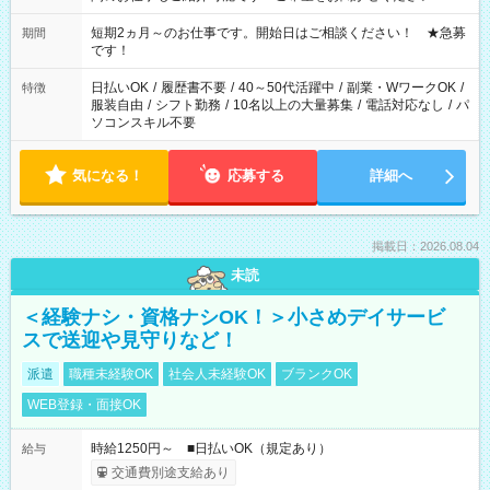
家庭の都合でお休みが必要な場合も遠慮なくご相談ください。
※週最低15時間以上の勤務が必要です
短期2ヵ月～のお仕事です。開始日はご相談ください！ ★急募
期間
です！
日払いOK
/
履歴書不要
/
40～50代活躍中
/
副業・WワークOK
/
特徴
服装自由
/
シフト勤務
/
10名以上の大量募集
/
電話対応なし
/
パ
ソコンスキル不要
気になる！
応募する
詳細へ
掲載日：2026.08.04
未読
＜経験ナシ・資格ナシOK！＞小さめデイサービ
スで送迎や見守りなど！
派遣
職種未経験OK
社会人未経験OK
ブランクOK
WEB登録・面接OK
時給1250円～ ■日払いOK（規定あり）
給与
交通費別途支給あり