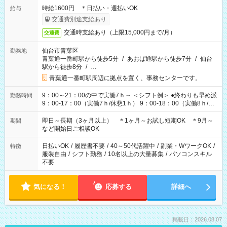
時給1600円 ＊日払い・週払いOK
給与
交通費別途支給あり
交通時支給あり（上限15,000円まで/月）
交通費
仙台市青葉区
勤務地
青葉通一番町駅から徒歩5分
/
あおば通駅から徒歩7分
/
仙台
駅から徒歩8分
/
…
青葉通一番町駅周辺に拠点を置く、事務センターです。
9：00～21：00の中で実働7ｈ～ ＜シフト例＞ ●終わりも早め派
勤務時間
9：00-17：00（実働7ｈ/休憩1ｈ） 9：00-18：00（実働8ｈ/休
憩1ｈ） 10：00-19：00（実働8ｈ/休憩1ｈ） ●朝ゆっくり派
11：00-20：00（実働8ｈ/休憩1ｈ） 12：00-20：00（実働7ｈ/
即日～長期（3ヶ月以上） ＊1ヶ月～お試し短期OK ＊9月～
期間
休憩1ｈ） 12：00-21：00（実働8ｈ/休憩1ｈ） 13：00-22：
など開始日ご相談OK
00（実働8ｈ/休憩1ｈ） ＊時間帯固定OK
日払いOK
/
履歴書不要
/
40～50代活躍中
/
副業・WワークOK
/
特徴
服装自由
/
シフト勤務
/
10名以上の大量募集
/
パソコンスキル
不要
気になる！
応募する
詳細へ
掲載日：2026.08.07