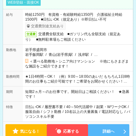
WEB登録・面接OK
時給1250円 有資格・有経験時給1350円 介護福祉士時給
給与
1500円 ■日払いOK（規定あり）※即日払い不可
交通費別途支給あり
交通費全額支給 ■ガソリン代も全額支給（規定あ
交通費
り） ■無料駐車場もご相談ください
岩手県盛岡市
勤務地
岩手飯岡駅
/
青山(岩手県)駅
/
浅岸駅
/
…
＜選べる勤務地＞シニア向けマンション ※他にもさまざま
な施設をご紹介できます！
★1日4時間～OK！ （例）9:00～18:00のあいだ もちろん1日8時
勤務時間
間のお仕事もご紹介可能です！ご希望をお聞かせください！★
家庭の都合でお休みが必要な場合も遠慮なくご相談ください。
※週最低15時間以上の勤務が必要です
短期2ヵ月～のお仕事です。開始日はご相談ください！ ★急募
期間
です！
日払いOK
/
履歴書不要
/
40～50代活躍中
/
副業・WワークOK
/
特徴
服装自由
/
シフト勤務
/
10名以上の大量募集
/
電話対応なし
/
パ
ソコンスキル不要
気になる！
応募する
詳細へ