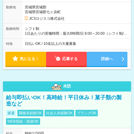
ど！ ・主要都市エリア 月収55万円／週5日稼働 月収65万~112
万円／週6日稼働 ・地方郊外エリア 月収40万円／週5日稼働 月
宮城県宮城郡
勤務地
収40万円~50万円／週6日稼働 ＜モデルイメージ＞ ■月収50万
宮城県宮城郡七ヶ浜町
円 (27歳男性/江東区在住)※元建築関係 1日150個配達×25日勤務
JCSロジスコ株式会社
(日休み) ■月収80万円(43歳男性/墨田区在住)※元営業 1日200個
配達×25日勤務(月休み) 【試用期間】試用期間なし
シフト制
勤務時間
1日あたりの実働時間：最大8時間/日 8:00～20:00（シフト制/実
働8時間） ※週5日勤務（場所次第では週4も有り） ※配達状況
によって時間外での勤務可能性有り ※案件により多少の前後あ
日払いOK / 10名以上の大量募集
特徴
り ※配達が完了次第、帰社OKです
気になる！
応募する
詳細へ
未読
給与即払いOK！高時給！平日休み！菓子類の製
造など
派遣
職種未経験OK
社会人未経験OK
ブランクOK
WEB登録・面接OK
時給1150円
給与