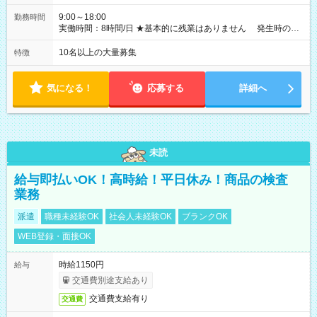
9:00～18:00
勤務時間
実働時間：8時間/日 ★基本的に残業はありません 発生時の残
業代は1分単位で支給いたします
10名以上の大量募集
特徴
気になる！
応募する
詳細へ
未読
給与即払いOK！高時給！平日休み！商品の検査
業務
派遣
職種未経験OK
社会人未経験OK
ブランクOK
WEB登録・面接OK
時給1150円
給与
交通費別途支給あり
交通費支給有り
交通費