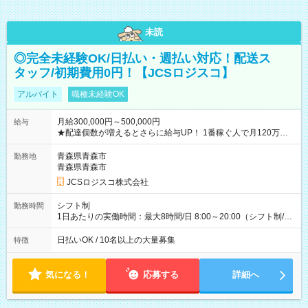
未読
◎完全未経験OK/日払い・週払い対応！配送ス
タッフ/初期費用0円！【JCSロジスコ】
アルバイト
職種未経験OK
月給300,000円～500,000円
給与
★配達個数が増えるとさらに給与UP！ 1番稼ぐ人で月120万ほ
ど！ ・主要都市エリア 月収55万円／週5日稼働 月収65万~112
万円／週6日稼働 ・地方郊外エリア 月収40万円／週5日稼働 月
青森県青森市
勤務地
収40万円~50万円／週6日稼働 ＜モデルイメージ＞ ■月収50万
青森県青森市
円 (27歳男性/江東区在住)※元建築関係 1日150個配達×25日勤務
JCSロジスコ株式会社
(日休み) ■月収80万円(43歳男性/墨田区在住)※元営業 1日200個
配達×25日勤務(月休み) 【試用期間】試用期間なし
シフト制
勤務時間
1日あたりの実働時間：最大8時間/日 8:00～20:00（シフト制/実
働8時間） ※週5日勤務（場所次第では週4も有り） ※配達状況
によって時間外での勤務可能性有り ※案件により多少の前後あ
日払いOK / 10名以上の大量募集
特徴
り ※配達が完了次第、帰社OKです
気になる！
応募する
詳細へ