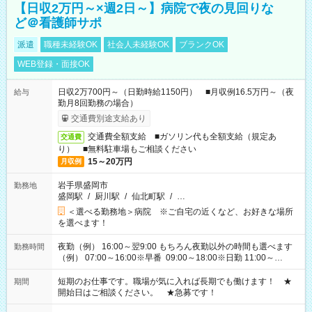
【日収2万円～×週2日～】病院で夜の見回りな
ど＠看護師サポ
派遣
職種未経験OK
社会人未経験OK
ブランクOK
WEB登録・面接OK
日収2万700円～（日勤時給1150円） ■月収例16.5万円～（夜
給与
勤月8回勤務の場合）
交通費別途支給あり
交通費全額支給 ■ガソリン代も全額支給（規定あ
交通費
り） ■無料駐車場もご相談ください
15～20万円
月収例
岩手県盛岡市
勤務地
盛岡駅
/
厨川駅
/
仙北町駅
/
…
＜選べる勤務地＞病院 ※ご自宅の近くなど、お好きな場所
を選べます！
夜勤（例） 16:00～翌9:00 もちろん夜勤以外の時間も選べます
勤務時間
（例） 07:00～16:00※早番 09:00～18:00※日勤 11:00～
20:00※遅番 ※時間は、固定・選べる施設もあるので、ご希望が
あれば調整できます！ ※シフト制。勤務地により実働時間が異
短期のお仕事です。職場が気に入れば長期でも働けます！ ★
期間
なります。★家庭の都合でお休みが必要な場合も遠慮なくご相
開始日はご相談ください。 ★急募です！
談ください。