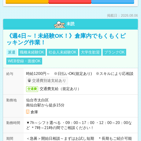
掲載日：2026.08.06
未読
《週4日～！未経験OK！》倉庫内でもくもくピ
ッキング作業！
派遣
職種未経験OK
社会人未経験OK
大学生歓迎
ブランクOK
WEB登録・面接OK
時給1200円～ ※日払いOK(規定あり) ※スキルにより応相談
給与
交通費別途支給あり
交通費支給（規定あり）
交通費
仙台市太白区
勤務地
南仙台駅から徒歩15分
倉庫
▼7h～シフト選べる ・09：00～17：00 ・12：00～20：00な
勤務時間
ど ＊7時～21時の間でご相談ください！
＜急募＞開始日相談～まずはお試し短期 ＊長期もご紹介可能
期間