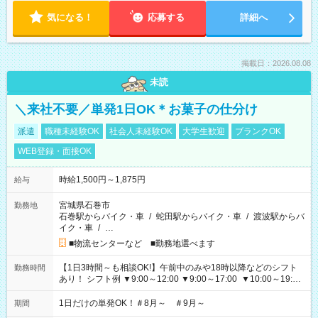
気になる！
応募する
詳細へ
掲載日：2026.08.08
未読
＼来社不要／単発1日OK＊お菓子の仕分け
派遣
職種未経験OK
社会人未経験OK
大学生歓迎
ブランクOK
WEB登録・面接OK
時給1,500円～1,875円
給与
宮城県石巻市
勤務地
石巻駅からバイク・車
/
蛇田駅からバイク・車
/
渡波駅からバ
イク・車
/
…
■物流センターなど ■勤務地選べます
【1日3時間～も相談OK!】午前中のみや18時以降などのシフト
勤務時間
あり！ シフト例 ▼9:00～12:00 ▼9:00～17:00 ▼10:00～19:00
▼18:00～21:00
1日だけの単発OK！＃8月～ ＃9月～
期間