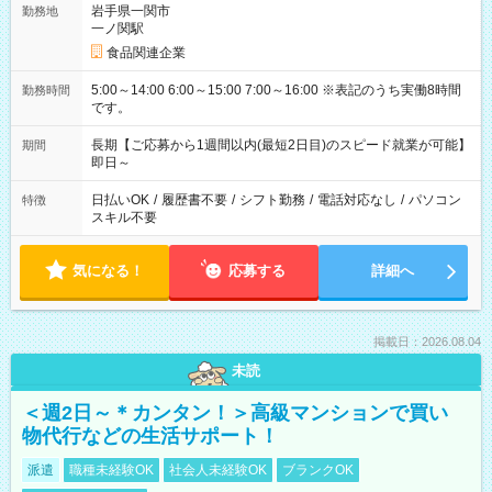
岩手県一関市
勤務地
一ノ関駅
食品関連企業
5:00～14:00 6:00～15:00 7:00～16:00 ※表記のうち実働8時間
勤務時間
です。
長期【ご応募から1週間以内(最短2日目)のスピード就業が可能】
期間
即日～
日払いOK
/
履歴書不要
/
シフト勤務
/
電話対応なし
/
パソコン
特徴
スキル不要
気になる！
応募する
詳細へ
掲載日：2026.08.04
未読
＜週2日～＊カンタン！＞高級マンションで買い
物代行などの生活サポート！
派遣
職種未経験OK
社会人未経験OK
ブランクOK