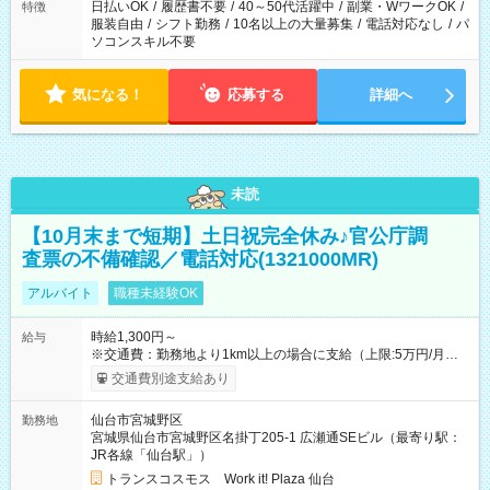
日払いOK
/
履歴書不要
/
40～50代活躍中
/
副業・WワークOK
/
特徴
服装自由
/
シフト勤務
/
10名以上の大量募集
/
電話対応なし
/
パ
ソコンスキル不要
気になる！
応募する
詳細へ
未読
【10月末まで短期】土日祝完全休み♪官公庁調
査票の不備確認／電話対応(1321000MR)
アルバイト
職種未経験OK
時給1,300円～
給与
※交通費：勤務地より1km以上の場合に支給（上限:5万円/月・
2,500円/日） ※残業代：残業発生時は1分単位で支給 ※研修中の
交通費別途支給あり
給与変動なし ＜ 収入例 ＞ ■週5日勤務の場合… 月収22万8,800
円以上可能 ※交通費別途支給 （時給1,300円×8時間×22日） ■週
仙台市宮城野区
勤務地
4日勤務の場合… 月収16万6,400円以上可能 ※交通費別途支給
宮城県仙台市宮城野区名掛丁205-1 広瀬通SEビル（最寄り駅：
（時給1,300円×8時間×16日） 【試用期間】試用期間なし
JR各線「仙台駅」）
トランスコスモス Work it! Plaza 仙台