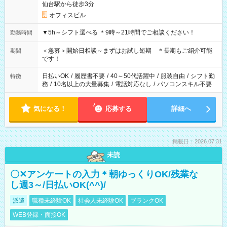
仙台駅から徒歩3分
オフィスビル
▼5h～シフト選べる ＊9時～21時間でご相談ください！
勤務時間
＜急募＞開始日相談～まずはお試し短期 ＊長期もご紹介可能
期間
です！
日払いOK
/
履歴書不要
/
40～50代活躍中
/
服装自由
/
シフト勤
特徴
務
/
10名以上の大量募集
/
電話対応なし
/
パソコンスキル不要
気になる！
応募する
詳細へ
掲載日：2026.07.31
未読
〇✕アンケートの入力＊朝ゆっくりOK/残業な
し週3～/日払いOK(^^)/
派遣
職種未経験OK
社会人未経験OK
ブランクOK
WEB登録・面接OK