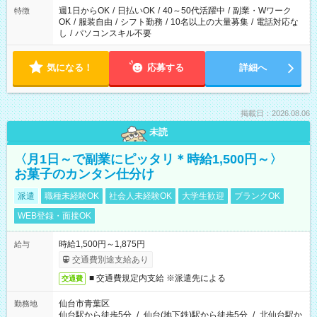
週1日からOK
/
日払いOK
/
40～50代活躍中
/
副業・Wワーク
特徴
OK
/
服装自由
/
シフト勤務
/
10名以上の大量募集
/
電話対応な
し
/
パソコンスキル不要
気になる！
応募する
詳細へ
掲載日：2026.08.06
未読
〈月1日～で副業にピッタリ＊時給1,500円～〉
お菓子のカンタン仕分け
派遣
職種未経験OK
社会人未経験OK
大学生歓迎
ブランクOK
WEB登録・面接OK
時給1,500円～1,875円
給与
交通費別途支給あり
■ 交通費規定内支給 ※派遣先による
交通費
仙台市青葉区
勤務地
仙台駅から徒歩5分
/
仙台(地下鉄)駅から徒歩5分
/
北仙台駅か