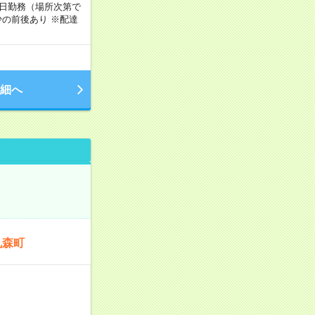
週5日勤務（場所次第で
の前後あり ※配達
細へ
丸森町