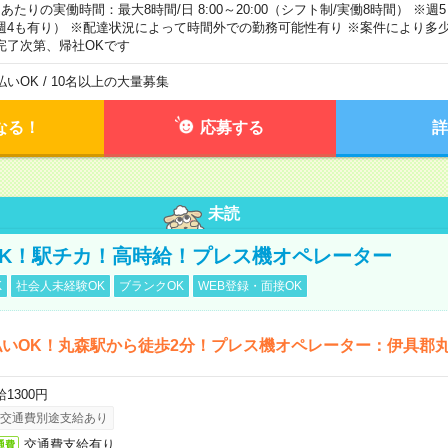
日あたりの実働時間：最大8時間/日 8:00～20:00（シフト制/実働8時間） ※
週4も有り） ※配達状況によって時間外での勤務可能性有り ※案件により多少
完了次第、帰社OKです
払いOK / 10名以上の大量募集
なる！
応募する
詳
未読
K！駅チカ！高時給！プレス機オペレーター
K
社会人未経験OK
ブランクOK
WEB登録・面接OK
いOK！丸森駅から徒歩2分！プレス機オペレーター：伊具郡
1300円
交通費別途支給あり
交通費支給有り
通費