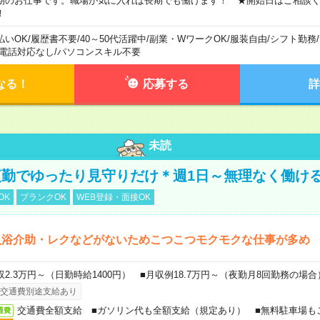
期のお仕事です。職場が気に入れば長期でも働けます！ ★開始日はご相談
！
払いOK
/
履歴書不要
/
40～50代活躍中
/
副業・WワークOK
/
服装自由
/
シフト勤務
/
電話対応なし
/
パソコンスキル不要
なる！
応募する
詳
未読
勤でゆったり見守りだけ＊週1日～無理なく働け
OK
ブランクOK
WEB登録・面接OK
入浴介助・レクなどがないためこつこつモクモクな仕事が多め
収2.3万円～（日勤時給1400円） ■月収例18.7万円～（夜勤月8回勤務の場合
交通費別途支給あり
交通費全額支給 ■ガソリン代も全額支給（規定あり） ■無料駐車場も
通費