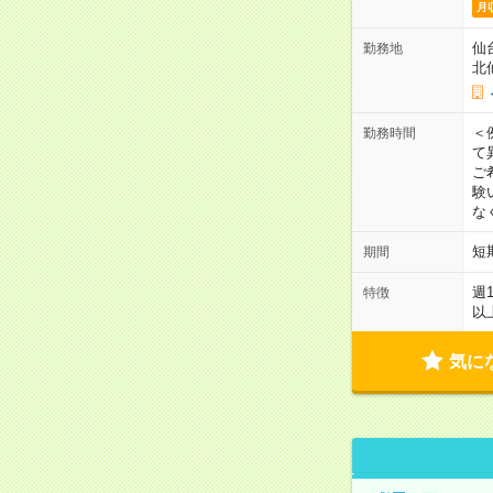
月
仙
勤務地
北
＜
勤務時間
て
ご
験
な
短
期間
週
特徴
以
気に