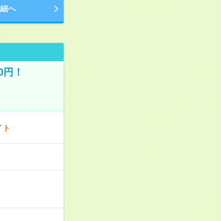
細へ
0円！
イト