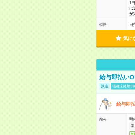
1
は
が
日
特徴
気に
給与即払いO
派遣
職種未経験O
給与即払
時給
給与
交