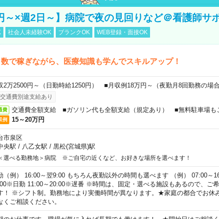
万円～×週2日～】病院で夜の見回りなど＠看護師サ
K
社会人未経験OK
ブランクOK
WEB登録・面接OK
日数で稼ぎながら、医療知識も学んでスキルアップ！
収2万2500円～（日勤時給1250円） ■月収例18万円～（夜勤月8回勤務の場
交通費別途支給あり
交通費全額支給 ■ガソリン代も全額支給（規定あり） ■無料駐車場も
通費
15～20万円
収例
台市泉区
中央駅
/
八乙女駅
/
黒松(宮城県)駅
＜選べる勤務地＞病院 ※ご自宅の近くなど、お好きな場所を選べます！
（例） 16:00～翌9:00 もちろん夜勤以外の時間も選べます （例） 07:00～16:
8:00※日勤 11:00～20:00※遅番 ※時間は、固定・選べる施設もあるので、
す！ ※シフト制。勤務地により実働時間が異なります。★家庭の都合でお休
なくご相談ください。