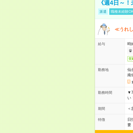
《週4日～！
派遣
職種未経験O
≪うれ
時
給与
交
仙
勤務地
南
▼
勤務時間
い
＜
期間
日
特徴
要