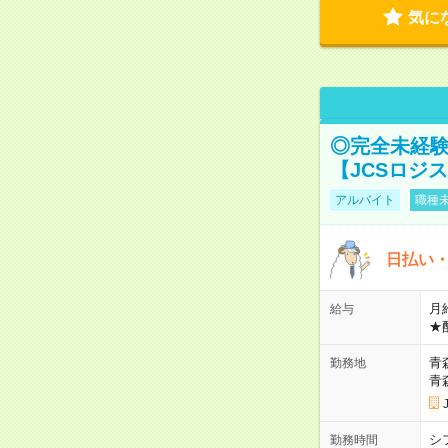
気に
◎完全未経験
【JCSロジ
アルバイト
職種未
日払い・
月給
給与
★
青
勤務地
青
シ
勤務時間