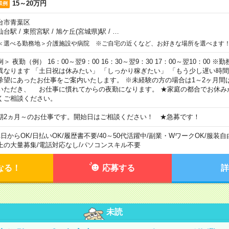
15～20万円
収例
台市青葉区
仙台駅
/
東照宮駅
/
旭ケ丘(宮城県)駅
/
…
＜選べる勤務地＞介護施設や病院 ※ご自宅の近くなど、お好きな場所を選べます
例＞ 夜勤（例） 16：00～翌9：00 16：30～翌9：30 17：00～翌10：00
異なります 「土日祝は休みたい」 「しっかり稼ぎたい」 「もう少し遅い時
希望にあったお仕事をご案内いたします。 ※未経験の方の場合は1～2ヶ月間
いただき、 お仕事に慣れてからの夜勤になります。 ★家庭の都合でお休み
くご相談ください。
期2ヵ月～のお仕事です。開始日はご相談ください！ ★急募です！
1日からOK
/
日払いOK
/
履歴書不要
/
40～50代活躍中
/
副業・WワークOK
/
服装自
上の大量募集
/
電話対応なし
/
パソコンスキル不要
なる！
応募する
詳
未読