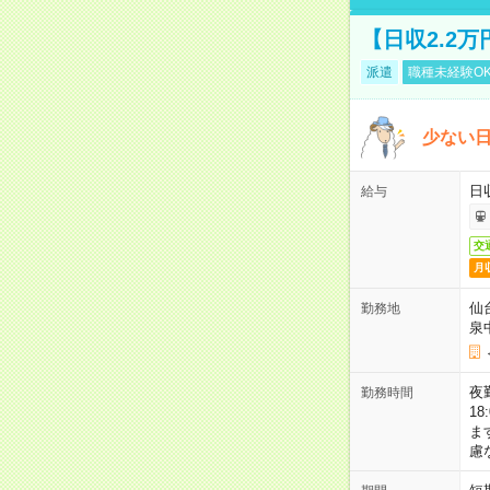
【日収2.2
派遣
職種未経験O
少ない
日
給与
交
月
仙
勤務地
泉
夜勤
勤務時間
1
ま
慮