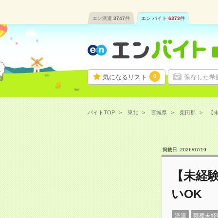
エン派遣
3747
件
エン バイト
6373
件
0
気になるリスト
保存した希
バイトTOP
東北
宮城県
柴田郡
【未
掲載日 :
2026
/
07
/
19
【未経
いOK
派遣
職種未経