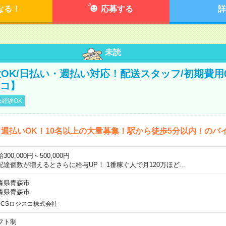
なる！
応募する
詳
未読
OK/日払い・週払い対応！配送スタッフ/初期費用
スコ】
経験OK
週払いOK！10名以上の大量募集！駅から徒歩5分以内！のバ
300,000円～500,000円
配達個数が増えるとさらに給与UP！ 1番稼ぐ人で月120万ほど…
森県青森市
森県青森市
JCSロジスコ株式会社
フト制