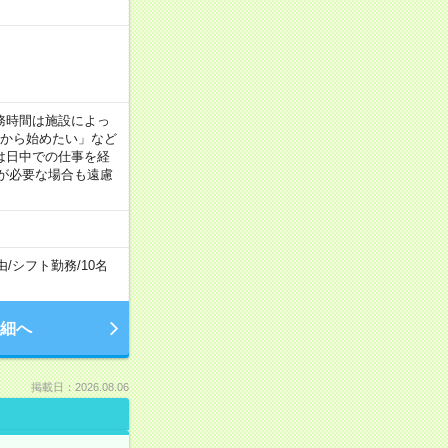
！
 ※勤務時間は施設によっ
間から始めたい」など
は日中での仕事を経
が必要な場合も遠慮
由
/
シフト勤務
/
10名
細へ
掲載日：2026.08.06