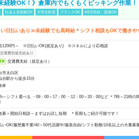
未経験OK！》倉庫内でもくもくピッキング作業！
K
社会人未経験OK
大学生歓迎
ブランクOK
WEB登録・面接OK
しい日払いあり≫未経験でも高時給＊シフト相談もOKで働きや
給1200円～ ※日払いOK(規定あり) ※スキルにより応相談
交通費別途支給あり
交通費支給（規定あり）
通費
台市太白区
仙台駅から徒歩15分
倉庫
7h～シフト選べる ・09：00～17：00 ・12：00～20：00など ＊7時～21
！
急募＞開始日相談～まずはお試し短期 ＊長期もご紹介可能です！
払いOK
/
履歴書不要
/
40～50代活躍中
/
服装自由
/
シフト勤務
/
10名以上の大量募