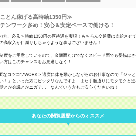
ことん稼げる高時給1350円≫
チンワーク多め！安心＆安定ペースで働ける！
派の方、必見 > 時給1350円の厚待遇を実現！もちろん交通費は支給させ
の高収入が目減りしちゃうような事はございません！
制度をご用意しているので、金額面だけでなくスピード面でも妥協はさ
い方はこのチャンスをお見逃しなく！
不要なコツコツWORK > 適度に体を動かしながらのお仕事なので「ジッ
い！」といった方にピッタリなんですよ！また手順通りにモクモクと進
話とか会議とかニガテ…」なんていう方もご安心くださいね！
あなたの閲覧履歴からのオススメ