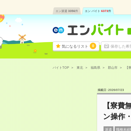
エン派遣
3356
件
エン バイト
6373
件
0
気になるリスト
保存した希
バイトTOP
東北
福島県
郡山市
【寮
掲載日 :
2026
/
07
/
23
【寮費
ン操作・
派遣
職種未経