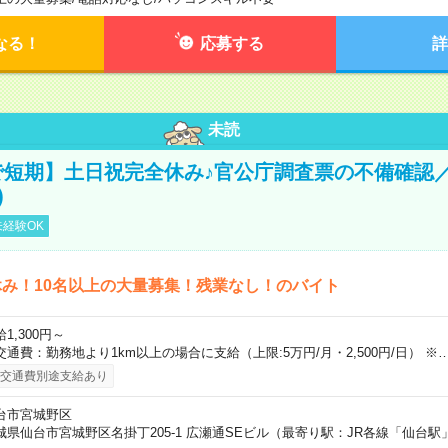
なる！
応募する
詳
未読
で短期】土日祝完全休み♪官公庁調査票の不備確認
)
経験OK
み！10名以上の大量募集！残業なし！のバイト
1,300円～
交通費：勤務地より1km以上の場合に支給（上限:5万円/月・2,500円/日） ※
交通費別途支給あり
台市宮城野区
城県仙台市宮城野区名掛丁205-1 広瀬通SEビル（最寄り駅：JR各線「仙台駅