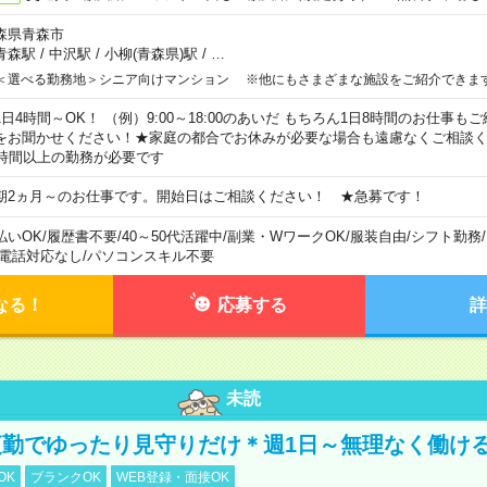
森県青森市
青森駅
/
中沢駅
/
小柳(青森県)駅
/
…
＜選べる勤務地＞シニア向けマンション ※他にもさまざまな施設をご紹介できま
1日4時間～OK！ （例）9:00～18:00のあいだ もちろん1日8時間のお仕事
をお聞かせください！★家庭の都合でお休みが必要な場合も遠慮なくご相談く
5時間以上の勤務が必要です
期2ヵ月～のお仕事です。開始日はご相談ください！ ★急募です！
払いOK
/
履歴書不要
/
40～50代活躍中
/
副業・WワークOK
/
服装自由
/
シフト勤務
/
電話対応なし
/
パソコンスキル不要
なる！
応募する
詳
未読
勤でゆったり見守りだけ＊週1日～無理なく働け
OK
ブランクOK
WEB登録・面接OK