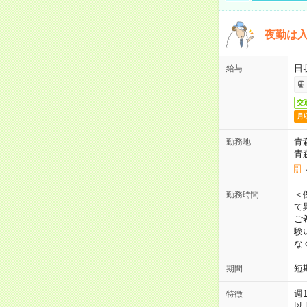
夜勤は
日
給与
交
月
青
勤務地
青
＜
勤務時間
て
ご
験
な
短
期間
週
特徴
以