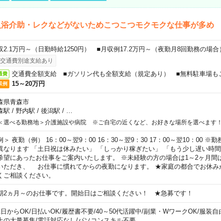
入浴介助・レクなどがないためこつこつモクモクな仕事が多め
収2.1万円～（日勤時給1250円） ■月収例17.2万円～（夜勤月8回勤務の場合
交通費別途支給あり
交通費全額支給 ■ガソリン代も全額支給（規定あり） ■無料駐車場も
通費
15～20万円
収例
森県青森市
森駅
/
野内駅
/
後潟駅
/
…
＜選べる勤務地＞介護施設や病院 ※ご自宅の近くなど、お好きな場所を選べます
例＞ 夜勤（例） 16：00～翌9：00 16：30～翌9：30 17：00～翌10：00
異なります 「土日祝は休みたい」 「しっかり稼ぎたい」 「もう少し遅い時
希望にあったお仕事をご案内いたします。 ※未経験の方の場合は1～2ヶ月間
いただき、 お仕事に慣れてからの夜勤になります。 ★家庭の都合でお休み
くご相談ください。
期2ヵ月～のお仕事です。開始日はご相談ください！ ★急募です！
1日からOK
/
日払いOK
/
履歴書不要
/
40～50代活躍中
/
副業・WワークOK
/
服装自
上の大量募集
/
電話対応なし
/
パソコンスキル不要