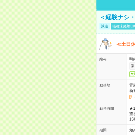
＜経験ナシ・
派遣
職種未経験O
≪土日
時
給与
交
青
勤務地
新
★
勤務時間
望
1
短
期間