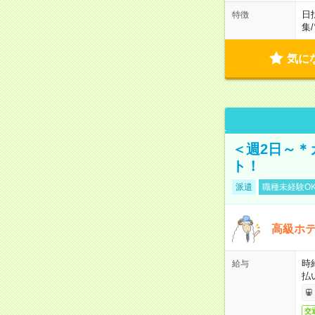
日
特徴
集
/
気に
＜週2日～＊
ト！
派遣
職種未経験O
高級ホ
時
給与
払
交