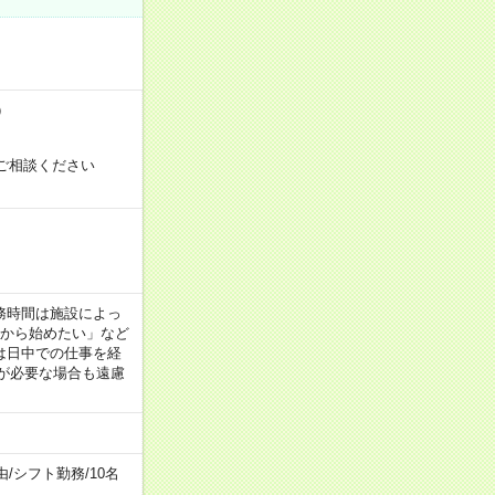
）
ご相談ください
！
 ※勤務時間は施設によっ
間から始めたい」など
は日中での仕事を経
が必要な場合も遠慮
由
/
シフト勤務
/
10名