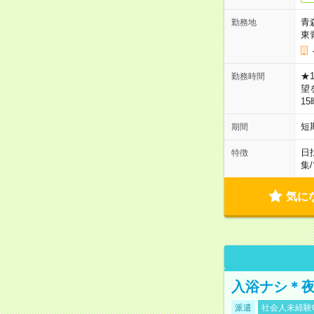
青
勤務地
東
★
勤務時間
望
1
短
期間
日
特徴
集
/
気に
入浴ナシ＊夜
派遣
社会人未経験