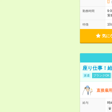
9:
勤務時間
実
1
特徴
気に
座り仕事！給
派遣
ブランクOK
直接雇
時給
給与