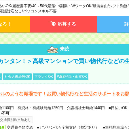
払いOK
/
履歴書不要
/
40～50代活躍中
/
副業・WワークOK
/
服装自由
/
シフト勤務
/
電話対応なし
/
パソコンスキル不要
なる！
応募する
詳
未読
カンタン！＞高級マンションで買い物代行などの
K
社会人未経験OK
ブランクOK
WEB登録・面接OK
テルのような職場です！お買い物代行など生活のサポートをお
給1100円 有資格・有経験時給1250円 介護福祉士時給1440円 ■日払いO
い不可
交通費別途支給あり
交通費全額支給 ■ガソリン代も全額支給（規定あり） ■無料駐車場も
通費