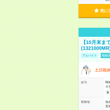
気に
【10月末ま
(1321000MR
アルバイト
職種未
土日祝休
時給
給与
※
仙
勤務地
宮