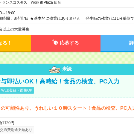
トランスコスモス Work it! Plaza 仙台
00～18:00
働時間：8時間/日 ★基本的に残業はありません 発生時の残業代は1分単位
0名以上の大量募集
なる！
応募する
詳
未読
与即払いOK！高時給！食品の検査、PC入力
WEB登録・面接OK
用の可能性あり。うれしい１０時スタート！食品の検査、PC入
1120円
交通費別途支給あり