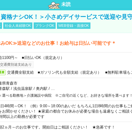
未読
資格ナシOK！＞小さめデイサービスで送迎や見
K
社会人未経験OK
ブランクOK
WEB登録・面接OK
休みOK≫送迎などのお仕事！お給与は日払い可能です＊
給1100円～ ■日払いOK（規定あり）
交通費別途支給あり
交通費全額支給 ■ガソリン代も全額支給（規定あり） ■無料駐車場も
通費
森県青森市
青森駅
/
浅虫温泉駅
/
奥内駅
/
…
＜選べる勤務地＞介護施設や病院 ※ご自宅の近くなど、お好きな場所を選べます
1日4時間～OK！ （例）9:00～18:00のあいだ もちろん1日8時間のお仕事
をお聞かせください！ ★家庭の都合でお休みが必要な場合も遠慮なくご相談く
5時間以上の勤務が必要です
期2ヵ月～のお仕事です。開始日はご相談ください！ ★急募です！