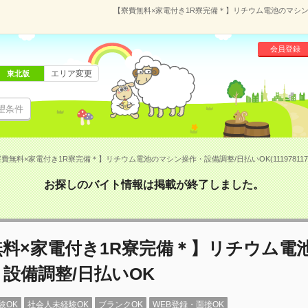
【寮費無料×家電付き1R寮完備＊】リチウム電池のマシン操作
会員登録
エリア変更
東北版
望条件
費無料×家電付き1R寮完備＊】リチウム電池のマシン操作・設備調整/日払いOK(11197811
お探しのバイト情報は掲載が終了しました。
無料×家電付き1R寮完備＊】リチウム電
設備調整/日払いOK
験OK
社会人未経験OK
ブランクOK
WEB登録・面接OK