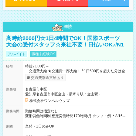
未読
高時給2000円☆1日4時間でOK！国際スポーツ
大会の受付スタッフ☆来社不要！日払いOK♪/N1
アルバイト
職種未経験OK
時給2,000円～
給与
＋交通費支給 ★交通費一部支給！ ┗1日500円を超えた分は全額
支給！ ※往復500円以内の方は自己負担となります ★日払い
交通費別途支給あり
OK！（規定あり） ┗働いたその日に現金GET♪ お仕事後はコン
ビニATMから 日払い分を引き落とせます！ 【試用期間】試用
名古屋市中区
勤務地
期間なし
愛知県名古屋市中区金山（最寄り駅：金山駅）
株式会社ワンベルウッズ
勤務時間は指定なし
勤務時間
変形労働時間制 想定労働時間170時間/月 ☆シフト例 ＊8/15～
10/26 全日共通 08：00～12：00 17：00～21：00 ＊8/31
～9/19のみ下記シフトもあります！ 12：00～16：00 ＊9/6～
単発・1日のみOK
期間
10/6、10/11～26のみ下記シフトもあります！ 07：00～11：
00