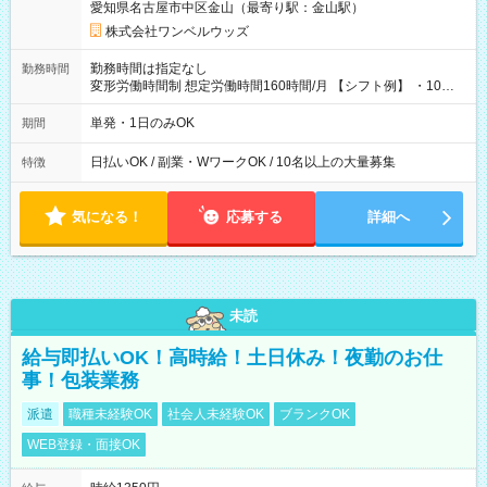
愛知県名古屋市中区金山（最寄り駅：金山駅）
株式会社ワンベルウッズ
勤務時間は指定なし
勤務時間
変形労働時間制 想定労働時間160時間/月 【シフト例】 ・10：
00～20：00
単発・1日のみOK
期間
日払いOK / 副業・WワークOK / 10名以上の大量募集
特徴
気になる！
応募する
詳細へ
未読
給与即払いOK！高時給！土日休み！夜勤のお仕
事！包装業務
派遣
職種未経験OK
社会人未経験OK
ブランクOK
WEB登録・面接OK