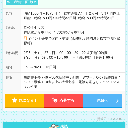
WEB登録・面接OK
時給1500円～1875円（一律交通費込）【収入例】3.9万円以上
給与
可能 時給1500円×10時間×2日間+時給1500円×5時間×1日（実
働8時間を越えた時給：1875円）
浜松市中央区
勤務地
舞阪駅から車11分
/
浜松駅から車21分
イベント会場で案内・誘導（勤務地：静岡県浜松市中央区篠
原町）
9/26（土）、27（日） 09：00～20：00 ※実働10時間
勤務時間
9/28（月） 09：00～15：00 ※実働5時間 【休憩】60分
9/26～9/28 ※3日間
期間
履歴書不要
/
40～50代活躍中
/
副業・WワークOK
/
服装自由
/
特徴
シフト勤務
/
10名以上の大量募集
/
電話対応なし
/
パソコンス
キル不要
気になる！
応募する
詳細へ
掲載日：2026.08.02
未読