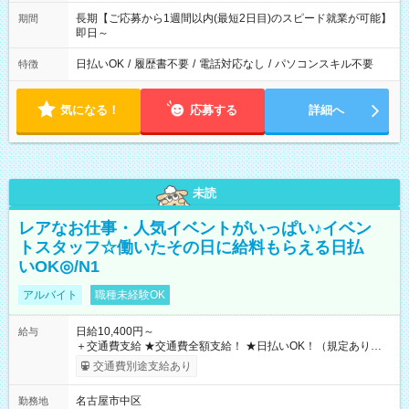
長期【ご応募から1週間以内(最短2日目)のスピード就業が可能】
期間
即日～
日払いOK
/
履歴書不要
/
電話対応なし
/
パソコンスキル不要
特徴
気になる！
応募する
詳細へ
未読
レアなお仕事・人気イベントがいっぱい♪イベン
トスタッフ☆働いたその日に給料もらえる日払
いOK◎/N1
アルバイト
職種未経験OK
日給10,400円～
給与
＋交通費支給 ★交通費全額支給！ ★日払いOK！（規定あり） ┗
働いたその日に現金GET♪ お仕事後はコンビニATMから 日払
交通費別途支給あり
い分を引き落とせます！ 【試用期間】試用期間なし
名古屋市中区
勤務地