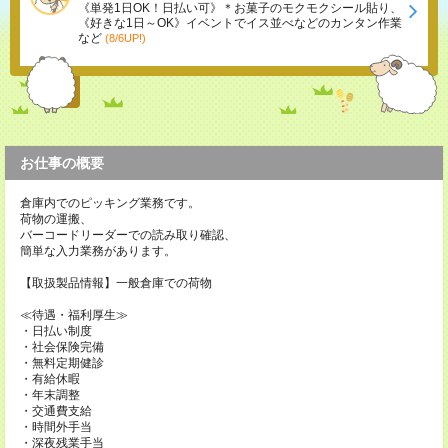
《単発1日OK！日払い可》＊お菓子のモクモクシール貼り、
《好きな1日～OK》イベントでイス並べなどのカンタン作業
など
(8/6UP!)
お仕事の概要
倉庫内でのピッキング業務です。
荷物の運搬、
バーコードリーダーでの読み取り確認、
簡単な入力業務があります。
【取扱製品情報】一般倉庫での荷物
≪待遇・福利厚生≫
・日払い制度
・社会保険完備
・無料定期健診
・有給休暇
・年末調整
・交通費支給
・時間外手当
・深夜残業手当