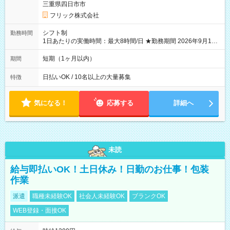
三重県四日市市
フリック株式会社
シフト制
勤務時間
1日あたりの実働時間：最大8時間/日 ★勤務期間 2026年9月16
日~2026年10月23日 短期勤務OK! 期間中フル勤務できる方優遇
※週3~5日勤務(勤務日数応相談) ※期間前から勤務スタートも可
短期（1ヶ月以内）
期間
能です! ★勤務時間 8:00~17:00(休憩1時間) ※現場により変動あ
り ※夜勤シフトあり
日払いOK / 10名以上の大量募集
特徴
気になる！
応募する
詳細へ
未読
給与即払いOK！土日休み！日勤のお仕事！包装
作業
派遣
職種未経験OK
社会人未経験OK
ブランクOK
WEB登録・面接OK