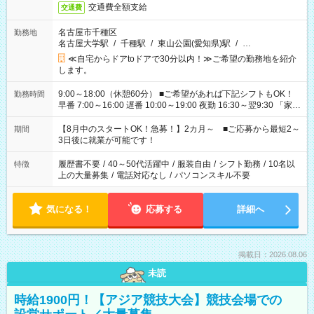
交通費全額支給
交通費
名古屋市千種区
勤務地
名古屋大学駅
/
千種駅
/
東山公園(愛知県)駅
/
…
≪自宅からドアtoドアで30分以内！≫ご希望の勤務地を紹介
します。
9:00～18:00（休憩60分） ■ご希望があれば下記シフトもOK！
勤務時間
早番 7:00～16:00 遅番 10:00～19:00 夜勤 16:30～翌9:30 「家族
と休みを合わせたい」 「余裕を持って夕飯の準備がしたい」
「できれば残業はしたくない」 など、ご希望を教えてください
【8月中のスタートOK！急募！】2カ月～ ■ご応募から最短2～
期間
ね。 ※Wワーク希望の方へ 今ご覧のお仕事で希望する勤務時間
3日後に就業が可能です！
と、もう1つのお仕事の勤務時間。 合計で週40時間を超える場
合は応募できません。
履歴書不要
/
40～50代活躍中
/
服装自由
/
シフト勤務
/
10名以
特徴
上の大量募集
/
電話対応なし
/
パソコンスキル不要
気になる！
応募する
詳細へ
掲載日：2026.08.06
未読
時給1900円！【アジア競技大会】競技会場での