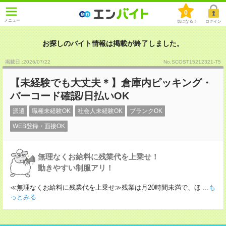
0
メニュー
気になる！
ログイン
お探しのバイト情報は掲載が終了しました。
掲載日 :2026
/
07
/
22
No.SCOST15212321-T5
【未経験でも大丈夫＊】倉庫内ピッキング・
バーコード確認/日払いOK
派遣
職種未経験OK
社会人未経験OK
ブランクOK
WEB登録・面接OK
無理なくお給料に残業代を上乗せ！
動きやすい制服アリ！
≪無理なくお給料に残業代を上乗せ≫残業は月20時間未満で、ほ
...も
っとみる