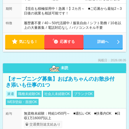
い」 「余裕を持って夕飯の準備がしたい」 「できれば残業はし
たくない」 など、ご希望を教えてくださいね。 ※Wワーク希望
【現在も積極採用中！急募！】2カ月～ ■ご応募から最短2～3
期間
の方へ 今ご覧のお仕事で希望する勤務時間と、もう1つのお仕事
日後の就業も相談可能です！
の勤務時間。 合計で週40時間を超える場合は応募できません。
履歴書不要
/
40～50代活躍中
/
服装自由
/
シフト勤務
/
10名以
特徴
上の大量募集
/
電話対応なし
/
パソコンスキル不要
気になる！
応募する
詳細へ
掲載日：2026.08.05
未読
【オープニング募集】おばあちゃんのお散歩付
き添いも仕事の1つ
派遣
職種未経験OK
社会人未経験OK
ブランクOK
WEB登録・面接OK
無資格未経験：時給1450円～ ■週払いOK ■扶養内OK ■日
給与
収1万1600円以上
交通費別途支給あり