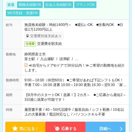
派遣
職種未経験OK
社会人未経験OK
ブランクOK
WEB登録・面接OK
無資格未経験：時給1400円～ ■週払いOK ■扶養内OK ■日
給与
収1万1200円以上
交通費別途支給あり
交通費全額支給
交通費
静岡県富士市
勤務地
富士駅
/
入山瀬駅
/
須津駅
/
…
≪自宅からドアtoドアで30分以内！≫ご希望の勤務地を紹介
します。
9:00～18:00（休憩60分） ■ご希望があれば下記シフトもOK！
勤務時間
早番 7:00～16:00 遅番 10:00～19:00 夜勤 16:30～翌9:30 「家族
と休みを合わせたい」 「余裕を持って夕飯の準備がしたい」
「できれば残業はしたくない」 など、ご希望を教えてください
【8月中のスタートOK！急募！】2カ月～ ■ご応募から最短2～
期間
ね。 ※Wワーク希望の方へ 今ご覧のお仕事で希望する勤務時間
3日後に就業が可能です！
と、もう1つのお仕事の勤務時間。 合計で週40時間を超える場
合は応募できません。
履歴書不要
/
40～50代活躍中
/
服装自由
/
シフト勤務
/
10名以
特徴
上の大量募集
/
電話対応なし
/
パソコンスキル不要
気になる！
応募する
詳細へ