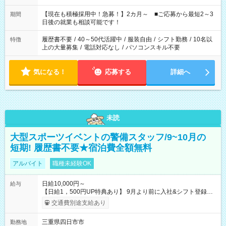
い」 「余裕を持って夕飯の準備がしたい」 「できれば残業はし
たくない」 など、ご希望を教えてくださいね。 ※Wワーク希望
【現在も積極採用中！急募！】2カ月～ ■ご応募から最短2～3
期間
の方へ 今ご覧のお仕事で希望する勤務時間と、もう1つのお仕事
日後の就業も相談可能です！
の勤務時間。 合計で週40時間を超える場合は応募できません。
履歴書不要
/
40～50代活躍中
/
服装自由
/
シフト勤務
/
10名以
特徴
上の大量募集
/
電話対応なし
/
パソコンスキル不要
気になる！
応募する
詳細へ
未読
大型スポーツイベントの警備スタッフ/9~10月の
短期! 履歴書不要★宿泊費全額無料
アルバイト
職種未経験OK
日給10,000円～
給与
【日給1，500円UP特典あり】 9月より前に入社&シフト登録す
ると 期間中(9/16~10/23) の日給がUP! 日給1万1500円でしっか
交通費別途支給あり
り稼げます♪ 【試用期間】試用期間なし
三重県四日市市
勤務地