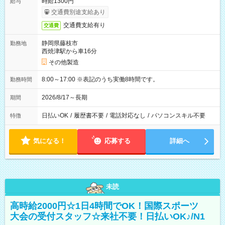
時給1300円
給与
交通費別途支給あり
交通費支給有り
交通費
静岡県藤枝市
勤務地
西焼津駅から車16分
その他製造
8:00～17:00 ※表記のうち実働8時間です。
勤務時間
2026/8/17～長期
期間
日払いOK
/
履歴書不要
/
電話対応なし
/
パソコンスキル不要
特徴
気になる！
応募する
詳細へ
未読
高時給2000円☆1日4時間でOK！国際スポーツ
大会の受付スタッフ☆来社不要！日払いOK♪/N1