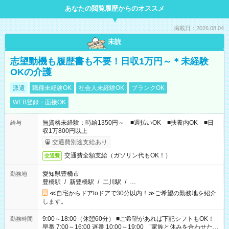
あなたの閲覧履歴からのオススメ
掲載日：2026.08.04
未読
志望動機も履歴書も不要！日収1万円～＊未経験
OKの介護
派遣
職種未経験OK
社会人未経験OK
ブランクOK
WEB登録・面接OK
無資格未経験：時給1350円～ ■週払いOK ■扶養内OK ■日
給与
収1万800円以上
交通費別途支給あり
交通費全額支給（ガソリン代もOK！）
交通費
愛知県豊橋市
勤務地
豊橋駅
/
新豊橋駅
/
二川駅
/
…
≪自宅からドアtoドアで30分以内！≫ご希望の勤務地を紹介
します。
9:00～18:00（休憩60分） ■ご希望があれば下記シフトもOK！
勤務時間
早番 7:00～16:00 遅番 10:00～19:00 「家族と休みを合わせた