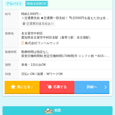
アルバイト
職種未経験OK
時給2,000円～
給与
＋交通費支給 ★交通費一部支給！ ┗1日500円を超えた分は全額
支給！ ※往復500円以内の方は自己負担となります ★日払い
交通費別途支給あり
OK！（規定あり） ┗働いたその日に現金GET♪ お仕事後はコン
ビニATMから 日払い分を引き落とせます！ 【試用期間】試用
名古屋市中村区
勤務地
期間なし
愛知県名古屋市中村区名駅（最寄り駅：名古屋駅）
株式会社ワンベルウッズ
勤務時間は指定なし
勤務時間
変形労働時間制 想定労働時間170時間/月 ☆シフト例 ＊8/15～
10/26 全日共通 08：00～12：00 17：00～21：00 ＊8/31
～9/19のみ下記シフトもあります！ 12：00～16：00 ＊9/6～
単発・1日のみOK
期間
10/6、10/11～26のみ下記シフトもあります！ 07：00～11：
00
日払いOK / 副業・WワークOK
特徴
気になる！
応募する
詳細へ
未読