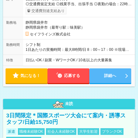
◎交通費規定支給 ◎残業手当、出張手当 ◎夜勤の場合：22時～
翌5時は割増給与 ◎日払い・週払い可(希望者／条件有) ◎社食あ
交通費別途支給あり
り ＜月収例＞ 入社3か月：月収28万 入社1年：月収39万 ◎自分
のぺースで勤務可能 週2～OK！あなたの働き方と相談します♪
静岡県袋井市
勤務地
ダブルワークも可能です☺ ◎髪色、ピアス、タトゥーOK おしゃ
静岡県袋井市（最寄り駅：味美駅）
れも自由に楽しめます！ 【試用期間】試用期間あり 試用期間の
長さ：3ヶ月 雇用形態、給与は本採用時と同じです。
セイフラインズ株式会社
シフト制
勤務時間
1日あたりの実働時間：最大8時間/日 8：00～17：00 ※現場によ
っては多少時間は前後します ▶残業ほとんどなし！ ▶時間より
早く終わることの方が多いと思います。現場によっては午前中
日払いOK / 副業・WワークOK / 10名以上の大量募集
特徴
で終わってしまう場合も。その場合も日給は同額支給！ ▶ご希
望の方は夜勤（21:00～6:00）のお仕事も可能。
気になる！
応募する
詳細へ
未読
3日間限定＊国際スポーツ大会にて案内・誘導ス
タッフ/日給15,750円
派遣
職種未経験OK
社会人未経験OK
大学生歓迎
ブランクOK