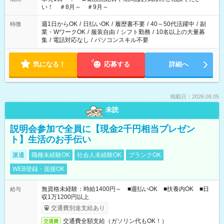
い！ ＃8月～ ＃9月～
週1日からOK
/
日払いOK
/
履歴書不要
/
40～50代活躍中
/
副
特徴
業・WワークOK
/
服装自由
/
シフト勤務
/
10名以上の大量募
集
/
電話対応なし
/
パソコンスキル不要
気になる！
応募する
詳細へ
掲載日：2026.08.05
未読
説明会参加で全員に【現金2千円相当プレゼン
ト】生活のお手伝い
派遣
職種未経験OK
社会人未経験OK
ブランクOK
WEB登録・面接OK
無資格未経験：時給1400円～ ■週払いOK ■扶養内OK ■日
給与
収1万1200円以上
交通費別途支給あり
交通費全額支給（ガソリン代もOK！）
交通費