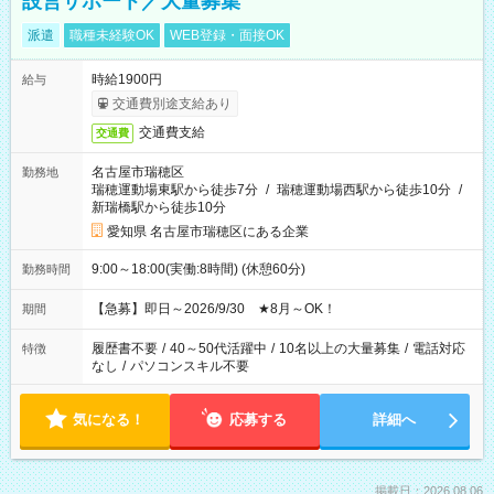
設営サポート／大量募集
派遣
職種未経験OK
WEB登録・面接OK
時給1900円
給与
交通費別途支給あり
交通費支給
交通費
名古屋市瑞穂区
勤務地
瑞穂運動場東駅から徒歩7分
/
瑞穂運動場西駅から徒歩10分
/
新瑞橋駅から徒歩10分
愛知県 名古屋市瑞穂区にある企業
9:00～18:00(実働:8時間) (休憩60分)
勤務時間
【急募】即日～2026/9/30 ★8月～OK！
期間
履歴書不要
/
40～50代活躍中
/
10名以上の大量募集
/
電話対応
特徴
なし
/
パソコンスキル不要
気になる！
応募する
詳細へ
掲載日：2026.08.06