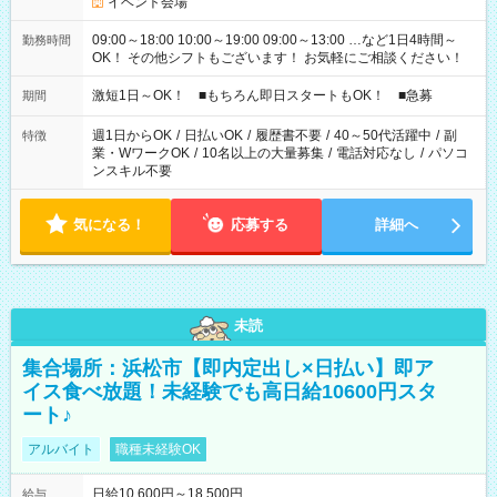
イベント会場
09:00～18:00 10:00～19:00 09:00～13:00 …など1日4時間～
勤務時間
OK！ その他シフトもございます！ お気軽にご相談ください！
激短1日～OK！ ■もちろん即日スタートもOK！ ■急募
期間
週1日からOK
/
日払いOK
/
履歴書不要
/
40～50代活躍中
/
副
特徴
業・WワークOK
/
10名以上の大量募集
/
電話対応なし
/
パソコ
ンスキル不要
気になる！
応募する
詳細へ
未読
集合場所：浜松市【即内定出し×日払い】即ア
イス食べ放題！未経験でも高日給10600円スタ
ート♪
アルバイト
職種未経験OK
日給10,600円～18,500円
給与