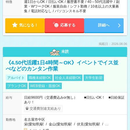
週1日からOK
/
日払いOK
/
履歴書不要
/
40～50代活躍中
/
副
特徴
業・WワークOK
/
服装自由
/
シフト勤務
/
10名以上の大量募
集
/
電話対応なし
/
パソコンスキル不要
気になる！
応募する
詳細へ
掲載日：2026.08.06
未読
《4.50代活躍1日4時間～OK》イベントでイス並
べなどのカンタン作業
アルバイト
職種未経験OK
社会人未経験OK
大学生歓迎
ブランクOK
WEB登録・面接OK
日給9600円（交通費込みor無し） ■日払いOK！ ■日給保証
給与
あり！
交通費別途支給あり
名古屋市中区
勤務地
栄(愛知県)駅
/
金山(愛知県)駅
/
伏見(愛知県)駅
/
…