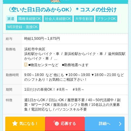
〈空いた日1日のみからOK〉＊コスメの仕分け
派遣
職種未経験OK
社会人未経験OK
大学生歓迎
ブランクOK
WEB登録・面接OK
時給1,500円～1,875円
給与
浜松市中央区
勤務地
浜松駅からバイク・車
/
新浜松駅からバイク・車
/
遠州病院駅
からバイク・車
/
…
■物流センターなど ■勤務地選べます
9:00～18:00 など 他にも ▼10:00～19:00 ▼18:00～21:00 など
勤務時間
のシフトあり！お気軽にご相談下さい！
1日だけの単発OK！＃8月～ ＃9月～
期間
週1日からOK
/
日払いOK
/
履歴書不要
/
40～50代活躍中
/
副
特徴
業・WワークOK
/
服装自由
/
シフト勤務
/
10名以上の大量募
集
/
電話対応なし
/
パソコンスキル不要
気になる！
応募する
詳細へ