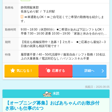
静岡県駿東郡
勤務地
長泉なめり駅
/
下土狩駅
≪車通勤もOK！≫ご自宅近くでご希望の勤務地を紹介しま
す。
9:00～18:00（休憩60分） ■ご希望があれば下記シフトもOK！
勤務時間
早番 7:00～16:00 遅番 10:00～19:00 「家族と休みを合わせた
い」 「余裕を持って夕飯の準備がしたい」 「できれば残業はし
たくない」 など、ご希望を教えてくださいね。 ※Wワーク希望
【現在も積極採用中！急募！】2カ月～ ■ご応募から最短2～3
期間
の方へ 今ご覧のお仕事で希望する勤務時間と、もう1つのお仕事
日後の就業も相談可能です！
の勤務時間。 合計で週40時間を超える場合は応募できません。
履歴書不要
/
40～50代活躍中
/
服装自由
/
シフト勤務
/
10名以
特徴
上の大量募集
/
電話対応なし
/
パソコンスキル不要
気になる！
応募する
詳細へ
掲載日：2026.08.05
未読
【オープニング募集】おばあちゃんのお散歩付
き添いも仕事の1つ