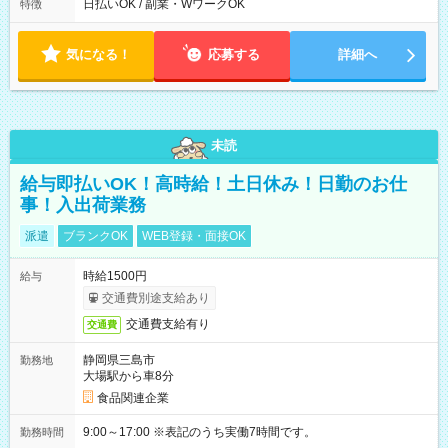
日払いOK / 副業・WワークOK
特徴
気になる！
応募する
詳細へ
未読
給与即払いOK！高時給！土日休み！日勤のお仕
事！入出荷業務
派遣
ブランクOK
WEB登録・面接OK
時給1500円
給与
交通費別途支給あり
交通費支給有り
交通費
静岡県三島市
勤務地
大場駅から車8分
食品関連企業
9:00～17:00 ※表記のうち実働7時間です。
勤務時間