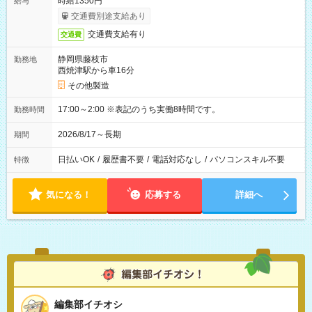
時給1350円
給与
交通費別途支給あり
交通費支給有り
交通費
静岡県藤枝市
勤務地
西焼津駅から車16分
その他製造
17:00～2:00 ※表記のうち実働8時間です。
勤務時間
2026/8/17～長期
期間
日払いOK
/
履歴書不要
/
電話対応なし
/
パソコンスキル不要
特徴
気になる！
応募する
詳細へ
編集部イチオシ