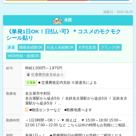
掲載日：2026.08.05
未読
《単発1日OK！日払い可》＊コスメのモクモク
シール貼り
派遣
職種未経験OK
社会人未経験OK
大学生歓迎
ブランクOK
WEB登録・面接OK
時給1,500円～1,875円
給与
交通費別途支給あり
■ 交通費規定内支給 ※派遣先による
交通費
名古屋市中村区
勤務地
名古屋駅から徒歩5分
/
名鉄名古屋駅から徒歩5分
/
近鉄名古
屋駅から徒歩5分
/
…
■物流センターなど ■勤務地選べます
＜1日3時間～OK！＞ ▼ 例えば… ▼ 15:00～18:00 15:00～
勤務時間
22:00 17:00～22:00 など こちら以外の時間もお気軽にご相談く
ださい！
単発1日～！ ★勤務開始日や期間はお気軽にご相談くださ
期間