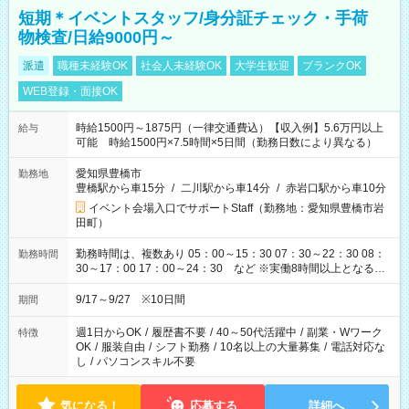
短期＊イベントスタッフ/身分証チェック・手荷
物検査/日給9000円～
派遣
職種未経験OK
社会人未経験OK
大学生歓迎
ブランクOK
WEB登録・面接OK
時給1500円～1875円（一律交通費込）【収入例】5.6万円以上
給与
可能 時給1500円×7.5時間×5日間（勤務日数により異なる）
愛知県豊橋市
勤務地
豊橋駅から車15分
/
二川駅から車14分
/
赤岩口駅から車10分
イベント会場入口でサポートStaff（勤務地：愛知県豊橋市岩
田町）
勤務時間は、複数あり 05：00～15：30 07：30～22：30 08：
勤務時間
30～17：00 17：00～24：30 など ※実働8時間以上となる勤
務もあります。 【休憩】60分+他休憩あり 交替で取得します。
安全面に配慮しこまめな休憩があります。
9/17～9/27 ※10日間
期間
週1日からOK
/
履歴書不要
/
40～50代活躍中
/
副業・Wワーク
特徴
OK
/
服装自由
/
シフト勤務
/
10名以上の大量募集
/
電話対応な
し
/
パソコンスキル不要
気になる！
応募する
詳細へ