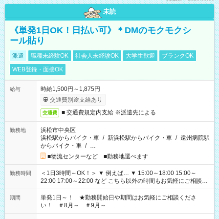
未読
《単発1日OK！日払い可》＊DMのモクモクシ
ール貼り
派遣
職種未経験OK
社会人未経験OK
大学生歓迎
ブランクOK
WEB登録・面接OK
時給1,500円～1,875円
給与
交通費別途支給あり
■ 交通費規定内支給 ※派遣先による
交通費
浜松市中央区
勤務地
浜松駅からバイク・車
/
新浜松駅からバイク・車
/
遠州病院駅
からバイク・車
/
…
■物流センターなど ■勤務地選べます
＜1日3時間～OK！＞ ▼ 例えば… ▼ 15:00～18:00 15:00～
勤務時間
22:00 17:00～22:00 など こちら以外の時間もお気軽にご相談く
ださい！
単発1日～！ ★勤務開始日や期間はお気軽にご相談くださ
期間
い！ ＃8月～ ＃9月～