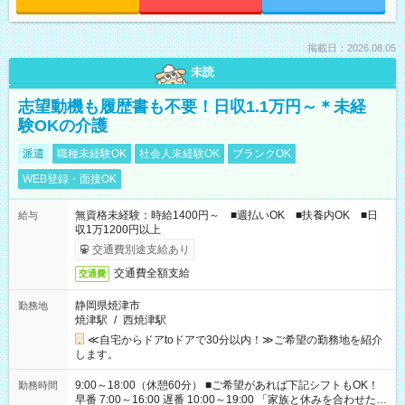
掲載日：2026.08.05
未読
志望動機も履歴書も不要！日収1.1万円～＊未経
験OKの介護
派遣
職種未経験OK
社会人未経験OK
ブランクOK
WEB登録・面接OK
無資格未経験：時給1400円～ ■週払いOK ■扶養内OK ■日
給与
収1万1200円以上
交通費別途支給あり
交通費全額支給
交通費
静岡県焼津市
勤務地
焼津駅
/
西焼津駅
≪自宅からドアtoドアで30分以内！≫ご希望の勤務地を紹介
します。
9:00～18:00（休憩60分） ■ご希望があれば下記シフトもOK！
勤務時間
早番 7:00～16:00 遅番 10:00～19:00 「家族と休みを合わせた