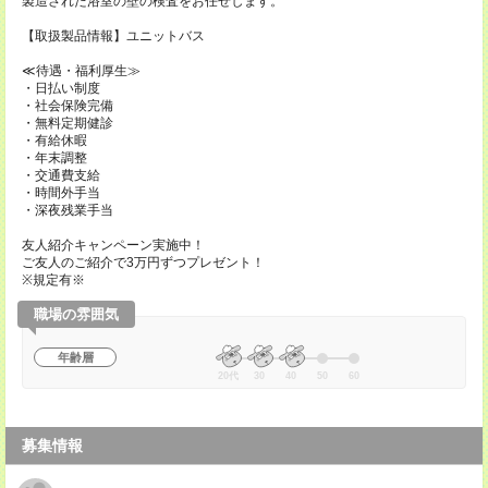
製造された浴室の壁の検査をお任せします。
【取扱製品情報】ユニットバス
≪待遇・福利厚生≫
・日払い制度
・社会保険完備
・無料定期健診
・有給休暇
・年末調整
・交通費支給
・時間外手当
・深夜残業手当
友人紹介キャンペーン実施中！
ご友人のご紹介で3万円ずつプレゼント！
※規定有※
職場の雰囲気
年齢層
20代
30
40
50
60
募集情報