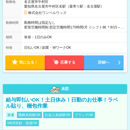
名古屋市中村区
勤務地
期間なし
愛知県名古屋市中村区名駅（最寄り駅：名古屋駅）
株式会社ワンベルウッズ
勤務時間は指定なし
勤務時間
変形労働時間制 想定労働時間170時間/月 ☆シフト例 ＊8/15～
10/26 全日共通 08：00～12：00 17：00～21：00 ＊8/31
～9/19のみ下記シフトもあります！ 12：00～16：00 ＊9/6～
単発・1日のみOK
期間
10/6、10/11～26のみ下記シフトもあります！ 07：00～11：
00
日払いOK / 副業・WワークOK
特徴
気になる！
応募する
詳細へ
未読
給与即払いOK！土日休み！日勤のお仕事！ラベ
ル貼り、梱包作業
派遣
職種未経験OK
社会人未経験OK
ブランクOK
WEB登録・面接OK