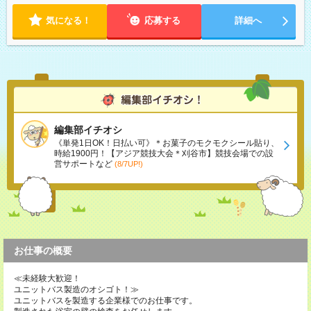
気になる！
応募する
詳細へ
編集部イチオシ
《単発1日OK！日払い可》＊お菓子のモクモクシール貼り、
時給1900円！【アジア競技大会＊刈谷市】競技会場での設
営サポートなど
(8/7UP!)
お仕事の概要
≪未経験大歓迎！
ユニットバス製造のオシゴト！≫
ユニットバスを製造する企業様でのお仕事です。