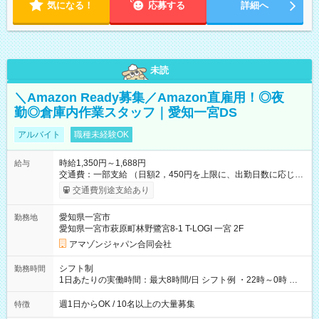
気になる！
応募する
詳細へ
未読
＼Amazon Ready募集／Amazon直雇用！◎夜
勤◎倉庫内作業スタッフ｜愛知一宮DS
アルバイト
職種未経験OK
時給1,350円～1,688円
給与
交通費：一部支給 （日額2，450円を上限に、出勤日数に応じて
実費支給） ※22:00～翌5:00までは時給25%UP！ ■給与前払い
交通費別途支給あり
制度あり ※前払い額の上限あり、手数料無料（Amazon負担）
そのほか所定の条件が適用されます 【試用期間】試用期間なし
愛知県一宮市
勤務地
愛知県一宮市萩原町林野鷺宮8-1 T-LOGI 一宮 2F
アマゾンジャパン合同会社
シフト制
勤務時間
1日あたりの実働時間：最大8時間/日 シフト例 ・22時～0時 入
社後、就業可能シフトをご確認の上、申請してください。
週1日からOK / 10名以上の大量募集
特徴