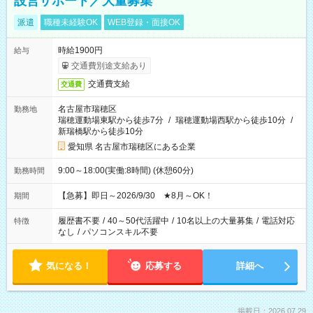
設営サポート／大量募集
派遣
職種未経験OK
WEB登録・面接OK
時給1900円
給与
交通費別途支給あり
交通費支給
交通費
名古屋市瑞穂区
勤務地
瑞穂運動場東駅から徒歩7分
/
瑞穂運動場西駅から徒歩10分
/
新瑞橋駅から徒歩10分
愛知県 名古屋市瑞穂区にある企業
9:00～18:00(実働:8時間) (休憩60分)
勤務時間
【急募】即日～2026/9/30 ★8月～OK！
期間
履歴書不要
/
40～50代活躍中
/
10名以上の大量募集
/
電話対応
特徴
なし
/
パソコンスキル不要
気になる！
応募する
詳細へ
掲載日：2026.07.29