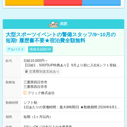
未読
大型スポーツイベントの警備スタッフ/9~10月の
短期! 履歴書不要★宿泊費全額無料
アルバイト
職種未経験OK
日給10,000円～
給与
【日給1，500円UP特典あり】 9月より前に入社&シフト登録す
ると 期間中(9/16~10/23) の日給がUP! 日給1万1500円でしっか
交通費別途支給あり
り稼げます♪ 【試用期間】試用期間なし
三重県四日市市
勤務地
三重県四日市市
フリック株式会社
シフト制
勤務時間
1日あたりの実働時間：最大8時間/日 ★勤務期間 2026年9月16
日~2026年10月23日 短期勤務OK! 期間中フル勤務できる方優遇
※週3~5日勤務(勤務日数応相談) ※期間前から勤務スタートも可
短期（1ヶ月以内）
期間
能です! ★勤務時間 8:00~17:00(休憩1時間) ※現場により変動あ
り ※夜勤シフトあり