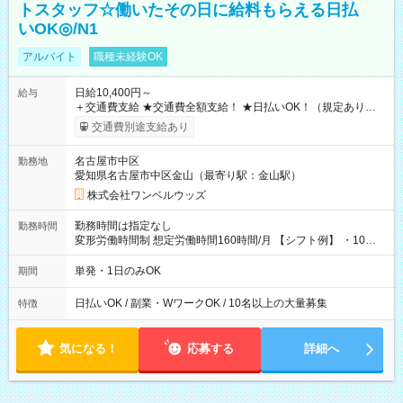
トスタッフ☆働いたその日に給料もらえる日払
いOK◎/N1
アルバイト
職種未経験OK
日給10,400円～
給与
＋交通費支給 ★交通費全額支給！ ★日払いOK！（規定あり） ┗
働いたその日に現金GET♪ お仕事後はコンビニATMから 日払
交通費別途支給あり
い分を引き落とせます！ 【試用期間】試用期間なし
名古屋市中区
勤務地
愛知県名古屋市中区金山（最寄り駅：金山駅）
株式会社ワンベルウッズ
勤務時間は指定なし
勤務時間
変形労働時間制 想定労働時間160時間/月 【シフト例】 ・10：
00～20：00
単発・1日のみOK
期間
日払いOK / 副業・WワークOK / 10名以上の大量募集
特徴
気になる！
応募する
詳細へ