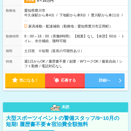
5～10万円
月収例
愛知県豊川市
勤務地
牛久保駅から車4分
/
下地駅から車9分
/
豊川駅から車11分
/
…
家具移動・配達補助（勤務地：愛知県豊川市正岡町）
9：00～18：00（実働8時間） 【残業】なし 【休憩】60分 ・ト
勤務時間
イレ、水分補給、随時可能
土日祝 ※短期（延長の可能性あり）
期間
週1日からOK
/
履歴書不要
/
副業・WワークOK
/
服装自由
/
シ
特徴
フト勤務
/
電話対応なし
気になる！
応募する
詳細へ
未読
大型スポーツイベントの警備スタッフ/9~10月の
短期! 履歴書不要★宿泊費全額無料