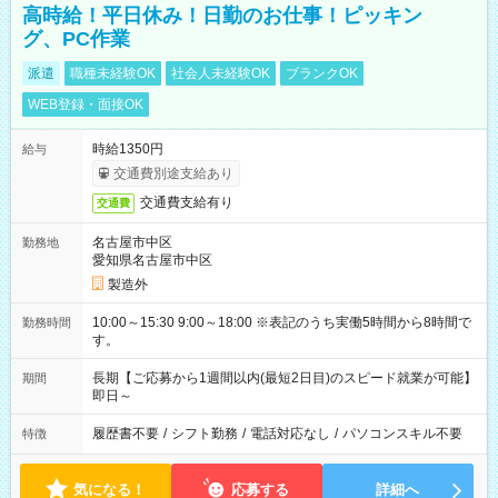
高時給！平日休み！日勤のお仕事！ピッキン
グ、PC作業
派遣
職種未経験OK
社会人未経験OK
ブランクOK
WEB登録・面接OK
時給1350円
給与
交通費別途支給あり
交通費支給有り
交通費
名古屋市中区
勤務地
愛知県名古屋市中区
製造外
10:00～15:30 9:00～18:00 ※表記のうち実働5時間から8時間で
勤務時間
す。
長期【ご応募から1週間以内(最短2日目)のスピード就業が可能】
期間
即日～
履歴書不要
/
シフト勤務
/
電話対応なし
/
パソコンスキル不要
特徴
気になる！
応募する
詳細へ