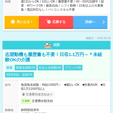
週1日からOK
/
日払いOK
/
履歴書不要
/
40～50代活躍中
/
副
特徴
業・WワークOK
/
服装自由
/
シフト勤務
/
10名以上の大量募
集
/
電話対応なし
/
パソコンスキル不要
気になる！
応募する
詳細へ
掲載日：2026.08.08
未読
志望動機も履歴書も不要！日収1.1万円～＊未経
験OKの介護
派遣
職種未経験OK
社会人未経験OK
ブランクOK
WEB登録・面接OK
無資格未経験：時給1400円～ ■週払いOK ■扶養内OK ■日
給与
収1万1200円以上
交通費別途支給あり
交通費全額支給
交通費
静岡県焼津市
勤務地