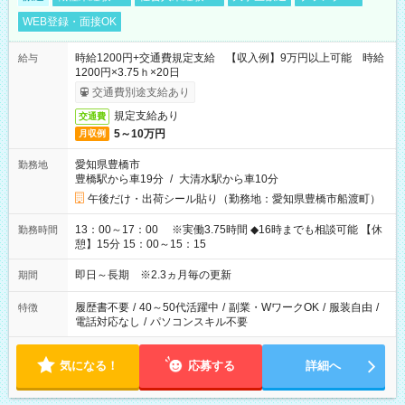
WEB登録・面接OK
時給1200円+交通費規定支給 【収入例】9万円以上可能 時給
給与
1200円×3.75ｈ×20日
交通費別途支給あり
規定支給あり
交通費
5～10万円
月収例
愛知県豊橋市
勤務地
豊橋駅から車19分
/
大清水駅から車10分
午後だけ・出荷シール貼り（勤務地：愛知県豊橋市船渡町）
13：00～17：00 ※実働3.75時間 ◆16時までも相談可能 【休
勤務時間
憩】15分 15：00～15：15
即日～長期 ※2.3ヵ月毎の更新
期間
履歴書不要
/
40～50代活躍中
/
副業・WワークOK
/
服装自由
/
特徴
電話対応なし
/
パソコンスキル不要
気になる！
応募する
詳細へ