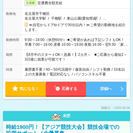
交通費全額支給
交通費
名古屋市千種区
勤務地
名古屋大学駅
/
千種駅
/
東山公園(愛知県)駅
/
…
≪自宅からドアtoドアで30分以内！≫ご希望の勤務地を紹介
します。
9:00～18:00（休憩60分） ■ご希望があれば下記シフトもOK！
勤務時間
早番 7:00～16:00 遅番 10:00～19:00 夜勤 16:30～翌9:30 「家族
と休みを合わせたい」 「余裕を持って夕飯の準備がしたい」
「できれば残業はしたくない」 など、ご希望を教えてください
【8月中のスタートOK！急募！】2カ月～ ■ご応募から最短2～
期間
ね。 ※Wワーク希望の方へ 今ご覧のお仕事で希望する勤務時間
3日後に就業が可能です！
と、もう1つのお仕事の勤務時間。 合計で週40時間を超える場
合は応募できません。
履歴書不要
/
40～50代活躍中
/
服装自由
/
シフト勤務
/
10名以
特徴
上の大量募集
/
電話対応なし
/
パソコンスキル不要
気になる！
応募する
詳細へ
掲載日：2026.08.08
未読
時給1900円！【アジア競技大会】競技会場での