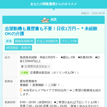
あなたの閲覧履歴からのオススメ
掲載日：2026.08.08
未読
志望動機も履歴書も不要！日収1万円～＊未経験
OKの介護
派遣
職種未経験OK
社会人未経験OK
ブランクOK
WEB登録・面接OK
無資格未経験：時給1350円～ ■週払いOK ■扶養内OK ■日
給与
収1万800円以上
交通費別途支給あり
交通費全額支給（ガソリン代もOK！）
交通費
愛知県豊橋市
勤務地
豊橋駅
/
新豊橋駅
/
二川駅
/
…
≪自宅からドアtoドアで30分以内！≫ご希望の勤務地を紹介
します。
9:00～18:00（休憩60分） ■ご希望があれば下記シフトもOK！
勤務時間
早番 7:00～16:00 遅番 10:00～19:00 「家族と休みを合わせた