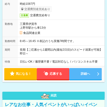
時給1087円
給与
交通費別途支給あり
交通費支給有り
交通費
三重県伊賀市
勤務地
上野市駅から車13分
食品関連企業
8:45～16:45 ※表記のうち実働7時間です。
勤務時間
長期【ご応募から1週間以内(最短2日目)のスピード就業が可能】
期間
即日～
日払いOK
/
履歴書不要
/
電話対応なし
/
パソコンスキル不要
特徴
気になる！
応募する
詳細へ
未読
レアなお仕事・人気イベントがいっぱい♪イベン