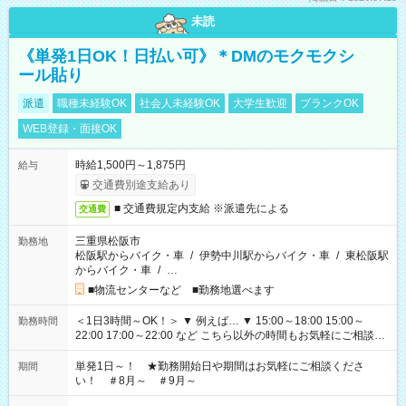
未読
《単発1日OK！日払い可》＊DMのモクモクシ
ール貼り
派遣
職種未経験OK
社会人未経験OK
大学生歓迎
ブランクOK
WEB登録・面接OK
時給1,500円～1,875円
給与
交通費別途支給あり
■ 交通費規定内支給 ※派遣先による
交通費
三重県松阪市
勤務地
松阪駅からバイク・車
/
伊勢中川駅からバイク・車
/
東松阪駅
からバイク・車
/
…
■物流センターなど ■勤務地選べます
＜1日3時間～OK！＞ ▼ 例えば… ▼ 15:00～18:00 15:00～
勤務時間
22:00 17:00～22:00 など こちら以外の時間もお気軽にご相談く
ださい！
単発1日～！ ★勤務開始日や期間はお気軽にご相談くださ
期間
い！ ＃8月～ ＃9月～