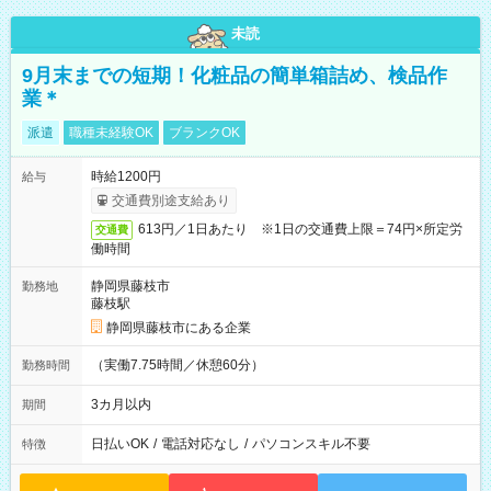
未読
9月末までの短期！化粧品の簡単箱詰め、検品作
業＊
派遣
職種未経験OK
ブランクOK
時給1200円
給与
交通費別途支給あり
613円／1日あたり ※1日の交通費上限＝74円×所定労
交通費
働時間
静岡県藤枝市
勤務地
藤枝駅
静岡県藤枝市にある企業
（実働7.75時間／休憩60分）
勤務時間
3カ月以内
期間
日払いOK
/
電話対応なし
/
パソコンスキル不要
特徴