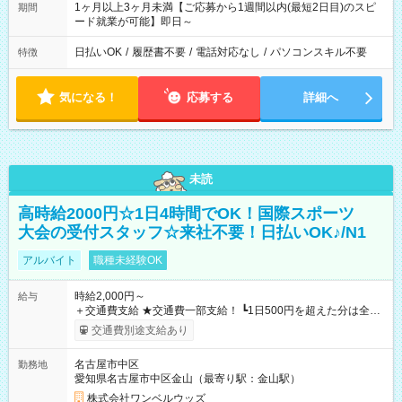
1ヶ月以上3ヶ月未満【ご応募から1週間以内(最短2日目)のスピ
期間
ード就業が可能】即日～
日払いOK
/
履歴書不要
/
電話対応なし
/
パソコンスキル不要
特徴
気になる！
応募する
詳細へ
未読
高時給2000円☆1日4時間でOK！国際スポーツ
大会の受付スタッフ☆来社不要！日払いOK♪/N1
アルバイト
職種未経験OK
時給2,000円～
給与
＋交通費支給 ★交通費一部支給！ ┗1日500円を超えた分は全額
支給！ ※往復500円以内の方は自己負担となります ★日払い
交通費別途支給あり
OK！（規定あり） ┗働いたその日に現金GET♪ お仕事後はコン
ビニATMから 日払い分を引き落とせます！ 【試用期間】試用
名古屋市中区
勤務地
期間なし
愛知県名古屋市中区金山（最寄り駅：金山駅）
株式会社ワンベルウッズ