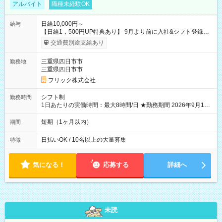
アルバイト
職種未経験OK
日給10,000円～
給与
【日給1，500円UP特典あり】 9月より前に入社&シフト登録す
ると 期間中(9/16~10/23) の日給がUP! 日給1万1500円でしっか
交通費別途支給あり
り稼げます♪ 【試用期間】試用期間なし
三重県四日市市
勤務地
三重県四日市市
フリック株式会社
シフト制
勤務時間
1日あたりの実働時間：最大8時間/日 ★勤務期間 2026年9月16
日~2026年10月23日 短期勤務OK! 期間中フル勤務できる方優遇
※週3~5日勤務(勤務日数応相談) ※期間前から勤務スタートも可
短期（1ヶ月以内）
期間
能です! ★勤務時間 8:00~17:00(休憩1時間) ※現場により変動あ
り ※夜勤シフトあり
日払いOK / 10名以上の大量募集
特徴
気になる！
応募する
詳細へ
未読