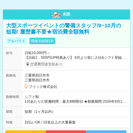
未読
大型スポーツイベントの警備スタッフ/9~10月の
短期! 履歴書不要★宿泊費全額無料
アルバイト
職種未経験OK
日給10,000円～
給与
【日給1，500円UP特典あり】 9月より前に入社&シフト登録す
ると 期間中(9/16~10/23) の日給がUP! 日給1万1500円でしっか
交通費別途支給あり
り稼げます♪ 【試用期間】試用期間なし
三重県四日市市
勤務地
三重県四日市市
フリック株式会社
シフト制
勤務時間
1日あたりの実働時間：最大8時間/日 ★勤務期間 2026年9月16
日~2026年10月23日 短期勤務OK! 期間中フル勤務できる方優遇
※週3~5日勤務(勤務日数応相談) ※期間前から勤務スタートも可
短期（1ヶ月以内）
期間
能です! ★勤務時間 8:00~17:00(休憩1時間) ※現場により変動あ
り ※夜勤シフトあり
日払いOK / 10名以上の大量募集
特徴