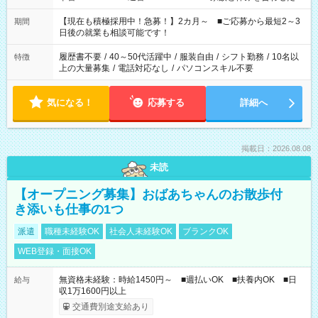
い」 「余裕を持って夕飯の準備がしたい」 「できれば残業はし
たくない」 など、ご希望を教えてくださいね。 ※Wワーク希望
【現在も積極採用中！急募！】2カ月～ ■ご応募から最短2～3
期間
の方へ 今ご覧のお仕事で希望する勤務時間と、もう1つのお仕事
日後の就業も相談可能です！
の勤務時間。 合計で週40時間を超える場合は応募できません。
履歴書不要
/
40～50代活躍中
/
服装自由
/
シフト勤務
/
10名以
特徴
上の大量募集
/
電話対応なし
/
パソコンスキル不要
気になる！
応募する
詳細へ
掲載日：2026.08.08
未読
【オープニング募集】おばあちゃんのお散歩付
き添いも仕事の1つ
派遣
職種未経験OK
社会人未経験OK
ブランクOK
WEB登録・面接OK
無資格未経験：時給1450円～ ■週払いOK ■扶養内OK ■日
給与
収1万1600円以上
交通費別途支給あり