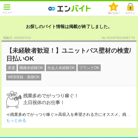
0
メニュー
気になる！
ログイン
お探しのバイト情報は掲載が終了しました。
掲載日 :2026
/
07
/
13
No.SCOST8210087-T4
【未経験者歓迎！】ユニットバス壁材の検査/
日払いOK
派遣
職種未経験OK
社会人未経験OK
ブランクOK
WEB登録・面接OK
残業多めでがっつり稼ぐ！
土日祝休のお仕事！
≪残業多めでがっつり稼ぐ≫高収入を希望される方にオススメ。残
...
もっとみる