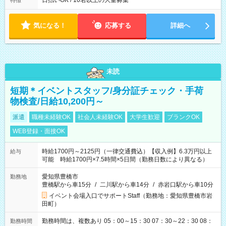
日払いOK / 10名以上の大量募集
特徴
気になる！
応募する
詳細へ
未読
短期＊イベントスタッフ/身分証チェック・手荷
物検査/日給10,200円～
派遣
職種未経験OK
社会人未経験OK
大学生歓迎
ブランクOK
WEB登録・面接OK
時給1700円～2125円（一律交通費込）【収入例】6.3万円以上
給与
可能 時給1700円×7.5時間×5日間（勤務日数により異なる）
愛知県豊橋市
勤務地
豊橋駅から車15分
/
二川駅から車14分
/
赤岩口駅から車10分
イベント会場入口でサポートStaff（勤務地：愛知県豊橋市岩
田町）
勤務時間は、複数あり 05：00～15：30 07：30～22：30 08：
勤務時間