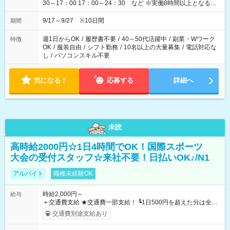
30～17：00 17：00～24：30 など ※実働8時間以上となる勤
務もあります。 【休憩】60分+他休憩あり 交替で取得します。
安全面に配慮しこまめな休憩があります。
9/17～9/27 ※10日間
期間
週1日からOK
/
履歴書不要
/
40～50代活躍中
/
副業・Wワーク
特徴
OK
/
服装自由
/
シフト勤務
/
10名以上の大量募集
/
電話対応な
し
/
パソコンスキル不要
気になる！
応募する
詳細へ
未読
高時給2000円☆1日4時間でOK！国際スポーツ
大会の受付スタッフ☆来社不要！日払いOK♪/N1
アルバイト
職種未経験OK
時給2,000円～
給与
＋交通費支給 ★交通費一部支給！ ┗1日500円を超えた分は全額
支給！ ※往復500円以内の方は自己負担となります ★日払い
交通費別途支給あり
OK！（規定あり） ┗働いたその日に現金GET♪ お仕事後はコン
ビニATMから 日払い分を引き落とせます！ 【試用期間】試用