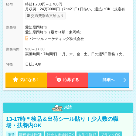
時給1,700円～1,700円
給与
月収例：24万9900円（7h×21日) 日払い、週払いOK（規定有
り） 【試用期間】試用期間なし
交通費別途支給あり
愛知県岡崎市
勤務地
愛知県岡崎市（最寄り駅：東岡崎）
パーソルマーケティング株式会社
930～17:30
勤務時間
実働時間：7時間/日 ・月、木、金、土、日の週5日勤務（火、水
は固定休です／夏季、年末年始等、長期休暇有り！） ・ワンシ
フト！ 残業ほぼナシ（0～5h/月）
日払いOK
特徴
気になる！
応募する
詳細へ
未読
13-17時＊検品＆出荷シール貼り！少人数の職
場・扶養内OK
派遣
職種未経験OK
社会人未経験OK
大学生歓迎
ブランクOK