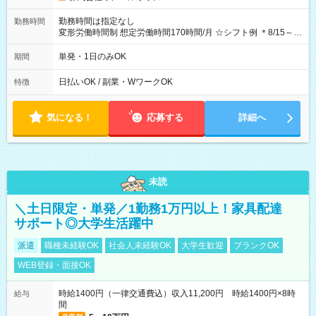
勤務時間は指定なし
勤務時間
変形労働時間制 想定労働時間170時間/月 ☆シフト例 ＊8/15～
10/26 全日共通 08：00～12：00 17：00～21：00 ＊8/31
～9/19のみ下記シフトもあります！ 12：00～16：00 ＊9/6～
単発・1日のみOK
期間
10/6、10/11～26のみ下記シフトもあります！ 07：00～11：
00
日払いOK / 副業・WワークOK
特徴
気になる！
応募する
詳細へ
未読
＼土日限定・単発／1勤務1万円以上！家具配達
サポート◎大学生活躍中
派遣
職種未経験OK
社会人未経験OK
大学生歓迎
ブランクOK
WEB登録・面接OK
時給1400円（一律交通費込）収入11,200円 時給1400円×8時
給与
間