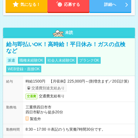
気になる！
応募する
詳細へ
未読
給与即払いOK！高時給！平日休み！ガスの点検
など
派遣
職種未経験OK
社会人未経験OK
ブランクOK
WEB登録・面接OK
時給1500円 【月収例】225,000円～(割増含まず／20日計算)
給与
交通費別途支給あり
交通費支給有り
交通費
三重県四日市市
勤務地
四日市駅から徒歩20分
製造外
8:30～17:00 ※表記のうち実働7時間30分です。
勤務時間