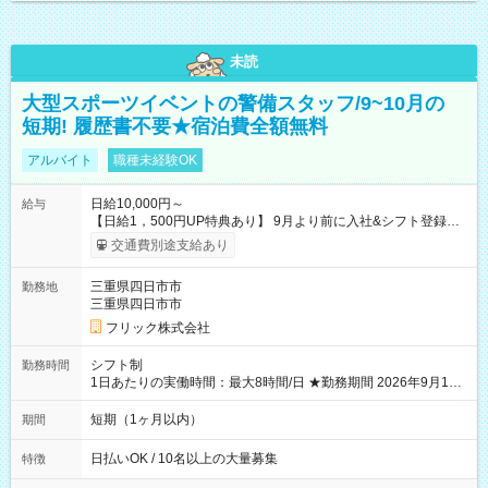
未読
大型スポーツイベントの警備スタッフ/9~10月の
短期! 履歴書不要★宿泊費全額無料
アルバイト
職種未経験OK
日給10,000円～
給与
【日給1，500円UP特典あり】 9月より前に入社&シフト登録す
ると 期間中(9/16~10/23) の日給がUP! 日給1万1500円でしっか
交通費別途支給あり
り稼げます♪ 【試用期間】試用期間なし
三重県四日市市
勤務地
三重県四日市市
フリック株式会社
シフト制
勤務時間
1日あたりの実働時間：最大8時間/日 ★勤務期間 2026年9月16
日~2026年10月23日 短期勤務OK! 期間中フル勤務できる方優遇
※週3~5日勤務(勤務日数応相談) ※期間前から勤務スタートも可
短期（1ヶ月以内）
期間
能です! ★勤務時間 8:00~17:00(休憩1時間) ※現場により変動あ
り ※夜勤シフトあり
日払いOK / 10名以上の大量募集
特徴