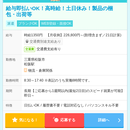
給与即払いOK！高時給！土日休み！製品の梱
包・出荷等
派遣
ブランクOK
WEB登録・面接OK
時給1350円 【月収例】226,800円～(割増含まず／21日計算)
給与
交通費別途支給あり
交通費支給有り
交通費
三重県松阪市
勤務地
松阪駅
物流・倉庫関係
8:30～17:40 ※表記のうち実働8時間です。
勤務時間
長期【ご応募から1週間以内(最短2日目)のスピード就業が可能】
期間
即日～
日払いOK
/
履歴書不要
/
電話対応なし
/
パソコンスキル不要
特徴
気になる！
応募する
詳細へ