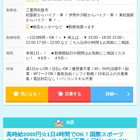
三重県松阪市
勤務地
松阪駅からバイク・車
/
伊勢中川駅からバイク・車
/
東松阪駅
からバイク・車
/
…
■物流センターなど ■勤務地選べます
＜1日3時間～OK！＞ ▼ 例えば… ▼ 15:00～18:00 15:00～
勤務時間
22:00 17:00～22:00 など こちら以外の時間もお気軽にご相談く
ださい！
単発1日～！ ★勤務開始日や期間はお気軽にご相談くださ
期間
い！ ＃8月～ ＃9月～
週1日からOK
/
日払いOK
/
履歴書不要
/
40～50代活躍中
/
副
特徴
業・WワークOK
/
服装自由
/
シフト勤務
/
10名以上の大量募
集
/
電話対応なし
/
パソコンスキル不要
気になる！
応募する
詳細へ
未読
高時給2000円☆1日4時間でOK！国際スポーツ