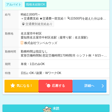
アルバイト
職種未経験OK
時給2,000円～
給与
＋交通費支給 ★交通費一部支給！ ┗1日500円を超えた分は全額
支給！ ※往復500円以内の方は自己負担となります ★日払い
交通費別途支給あり
OK！（規定あり） ┗働いたその日に現金GET♪ お仕事後はコン
ビニATMから 日払い分を引き落とせます！ 【試用期間】試用
名古屋市中村区
勤務地
期間なし
愛知県名古屋市中村区名駅（最寄り駅：名古屋駅）
株式会社ワンベルウッズ
勤務時間は指定なし
勤務時間
変形労働時間制 想定労働時間170時間/月 ☆シフト例 ＊8/15～
10/26 全日共通 08：00～12：00 17：00～21：00 ＊8/31
～9/19のみ下記シフトもあります！ 12：00～16：00 ＊9/6～
単発・1日のみOK
期間
10/6、10/11～26のみ下記シフトもあります！ 07：00～11：
00
日払いOK / 副業・WワークOK
特徴
気になる！
応募する
詳細へ
未読