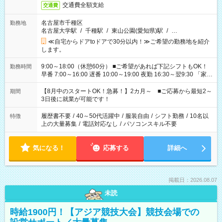
交通費全額支給
交通費
名古屋市千種区
勤務地
名古屋大学駅
/
千種駅
/
東山公園(愛知県)駅
/
…
≪自宅からドアtoドアで30分以内！≫ご希望の勤務地を紹介
します。
9:00～18:00（休憩60分） ■ご希望があれば下記シフトもOK！
勤務時間
早番 7:00～16:00 遅番 10:00～19:00 夜勤 16:30～翌9:30 「家族
と休みを合わせたい」 「余裕を持って夕飯の準備がしたい」
「できれば残業はしたくない」 など、ご希望を教えてください
【8月中のスタートOK！急募！】2カ月～ ■ご応募から最短2～
期間
ね。 ※Wワーク希望の方へ 今ご覧のお仕事で希望する勤務時間
3日後に就業が可能です！
と、もう1つのお仕事の勤務時間。 合計で週40時間を超える場
合は応募できません。
履歴書不要
/
40～50代活躍中
/
服装自由
/
シフト勤務
/
10名以
特徴
上の大量募集
/
電話対応なし
/
パソコンスキル不要
気になる！
応募する
詳細へ
掲載日：2026.08.07
未読
時給1900円！【アジア競技大会】競技会場での