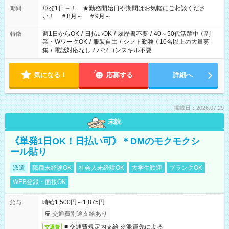
単発1日～！ ★勤務開始日や期間はお気軽にご相談くださ
期間
い！ ＃8月～ ＃9月～
週1日からOK
/
日払いOK
/
履歴書不要
/
40～50代活躍中
/
副
特徴
業・WワークOK
/
服装自由
/
シフト勤務
/
10名以上の大量募
集
/
電話対応なし
/
パソコンスキル不要
気になる！
応募する
詳細へ
掲載日：2026.07.29
未読
《単発1日OK！日払い可》＊DMのモクモクシ
ール貼り
派遣
職種未経験OK
社会人未経験OK
大学生歓迎
ブランクOK
WEB登録・面接OK
時給1,500円～1,875円
給与
交通費別途支給あり
■ 交通費規定内支給 ※派遣先による
交通費