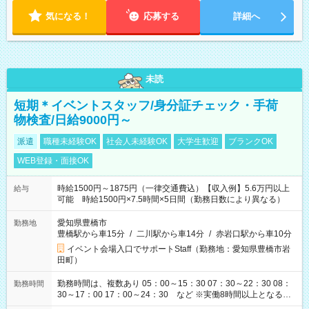
気になる！
応募する
詳細へ
未読
短期＊イベントスタッフ/身分証チェック・手荷
物検査/日給9000円～
派遣
職種未経験OK
社会人未経験OK
大学生歓迎
ブランクOK
WEB登録・面接OK
時給1500円～1875円（一律交通費込）【収入例】5.6万円以上
給与
可能 時給1500円×7.5時間×5日間（勤務日数により異なる）
愛知県豊橋市
勤務地
豊橋駅から車15分
/
二川駅から車14分
/
赤岩口駅から車10分
イベント会場入口でサポートStaff（勤務地：愛知県豊橋市岩
田町）
勤務時間は、複数あり 05：00～15：30 07：30～22：30 08：
勤務時間
30～17：00 17：00～24：30 など ※実働8時間以上となる勤
務もあります。 【休憩】60分+他休憩あり 交替で取得します。