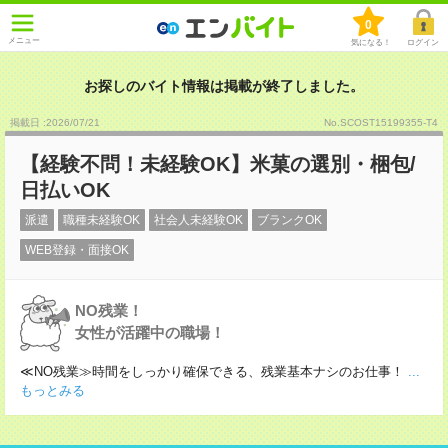
0
メニュー
気になる！
ログイン
お探しのバイト情報は掲載が終了しました。
掲載日 :2026
/
07
/
21
No.SCOST15199355-T4
【経験不問！未経験OK】米菓の選別・梱包/
日払いOK
派遣
職種未経験OK
社会人未経験OK
ブランクOK
WEB登録・面接OK
NO残業！
女性が活躍中の職場！
≪NO残業≫時間をしっかり確保できる、残業基本ナシのお仕事！
...
もっとみる