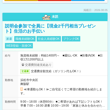
掲載日：2026.08.05
未読
説明会参加で全員に【現金2千円相当プレゼン
ト】生活のお手伝い
派遣
職種未経験OK
社会人未経験OK
ブランクOK
WEB登録・面接OK
無資格未経験：時給1400円～ ■週払いOK ■扶養内OK ■日
給与
収1万1200円以上
交通費別途支給あり
交通費全額支給（ガソリン代もOK！）
交通費
浜松市中央区
勤務地
舞阪駅
≪車通勤もOK！≫ご自宅近くでご希望の勤務地を紹介しま
す。
9:00～18:00（休憩60分） ■ご希望があれば下記シフトもOK！
勤務時間
早番 7:00～16:00 遅番 10:00～19:00 「家族と休みを合わせた
い」 「余裕を持って夕飯の準備がしたい」 「できれば残業はし