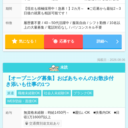
い」 「余裕を持って夕飯の準備がしたい」 「できれば残業はし
たくない」 など、ご希望を教えてくださいね。 ※Wワーク希望
【現在も積極採用中！急募！】2カ月～ ■ご応募から最短2～3
期間
の方へ 今ご覧のお仕事で希望する勤務時間と、もう1つのお仕事
日後の就業も相談可能です！
の勤務時間。 合計で週40時間を超える場合は応募できません。
履歴書不要
/
40～50代活躍中
/
服装自由
/
シフト勤務
/
10名以
特徴
上の大量募集
/
電話対応なし
/
パソコンスキル不要
気になる！
応募する
詳細へ
掲載日：2026.08.06
未読
【オープニング募集】おばあちゃんのお散歩付
き添いも仕事の1つ
派遣
職種未経験OK
社会人未経験OK
ブランクOK
WEB登録・面接OK
無資格未経験：時給1450円～ ■週払いOK ■扶養内OK ■日
給与
収1万1600円以上
交通費別途支給あり