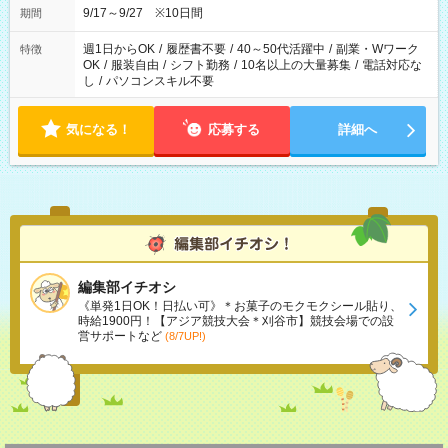
安全面に配慮しこまめな休憩があります。
9/17～9/27 ※10日間
期間
週1日からOK
/
履歴書不要
/
40～50代活躍中
/
副業・Wワーク
特徴
OK
/
服装自由
/
シフト勤務
/
10名以上の大量募集
/
電話対応な
し
/
パソコンスキル不要
気になる！
応募する
詳細へ
編集部イチオシ
《単発1日OK！日払い可》＊お菓子のモクモクシール貼り、
時給1900円！【アジア競技大会＊刈谷市】競技会場での設
営サポートなど
(8/7UP!)