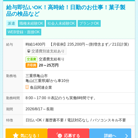
給与即払いOK！高時給！日勤のお仕事！菓子製
品の検品など
派遣
職種未経験OK
社会人未経験OK
ブランクOK
WEB登録・面接OK
時給1400円 【月収例】235,200円～(割増含まず／21日計算)
給与
交通費別途支給あり
交通費支給有り
交通費
20～25万円
月収例
三重県亀山市
勤務地
亀山(三重県)駅から車10分
食品関連企業
8:00～17:00 ※表記のうち実働8時間です。
勤務時間
2026/8/17～長期
期間
日払いOK
/
履歴書不要
/
電話対応なし
/
パソコンスキル不要
特徴
気になる！
応募する
詳細へ