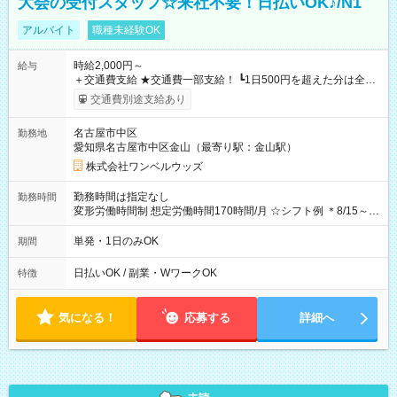
大会の受付スタッフ☆来社不要！日払いOK♪/N1
アルバイト
職種未経験OK
時給2,000円～
給与
＋交通費支給 ★交通費一部支給！ ┗1日500円を超えた分は全額
支給！ ※往復500円以内の方は自己負担となります ★日払い
交通費別途支給あり
OK！（規定あり） ┗働いたその日に現金GET♪ お仕事後はコン
ビニATMから 日払い分を引き落とせます！ 【試用期間】試用
名古屋市中区
勤務地
期間なし
愛知県名古屋市中区金山（最寄り駅：金山駅）
株式会社ワンベルウッズ
勤務時間は指定なし
勤務時間
変形労働時間制 想定労働時間170時間/月 ☆シフト例 ＊8/15～
10/26 全日共通 08：00～12：00 17：00～21：00 ＊8/31
～9/19のみ下記シフトもあります！ 12：00～16：00 ＊9/6～
単発・1日のみOK
期間
10/6、10/11～26のみ下記シフトもあります！ 07：00～11：
00
日払いOK / 副業・WワークOK
特徴
気になる！
応募する
詳細へ