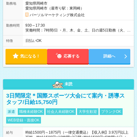
愛知県岡崎市
勤務地
愛知県岡崎市（最寄り駅：東岡崎）
パーソルマーケティング株式会社
930～17:30
勤務時間
実働時間：7時間/日 ・月、木、金、土、日の週5日勤務（火、水
は固定休です／夏季、年末年始等、長期休暇有り！） ・ワンシ
フト！ 残業ほぼナシ（0～5h/月）
日払いOK
特徴
気になる！
応募する
詳細へ
未読
3日間限定＊国際スポーツ大会にて案内・誘導ス
タッフ/日給15,750円
派遣
職種未経験OK
社会人未経験OK
大学生歓迎
ブランクOK
WEB登録・面接OK
時給1500円～1875円（一律交通費込）【収入例】3.9万円以上
給与