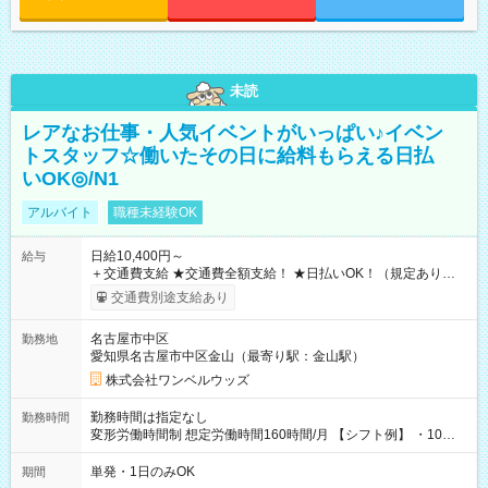
未読
レアなお仕事・人気イベントがいっぱい♪イベン
トスタッフ☆働いたその日に給料もらえる日払
いOK◎/N1
アルバイト
職種未経験OK
日給10,400円～
給与
＋交通費支給 ★交通費全額支給！ ★日払いOK！（規定あり） ┗
働いたその日に現金GET♪ お仕事後はコンビニATMから 日払
交通費別途支給あり
い分を引き落とせます！ 【試用期間】試用期間なし
名古屋市中区
勤務地
愛知県名古屋市中区金山（最寄り駅：金山駅）
株式会社ワンベルウッズ
勤務時間は指定なし
勤務時間
変形労働時間制 想定労働時間160時間/月 【シフト例】 ・10：
00～20：00
単発・1日のみOK
期間