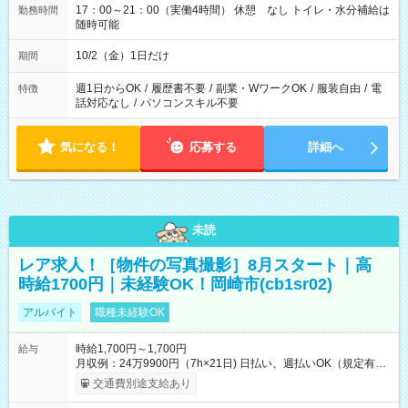
17：00～21：00（実働4時間） 休憩 なし トイレ・水分補給は
勤務時間
随時可能
10/2（金）1日だけ
期間
週1日からOK
/
履歴書不要
/
副業・WワークOK
/
服装自由
/
電
特徴
話対応なし
/
パソコンスキル不要
気になる！
応募する
詳細へ
未読
レア求人！［物件の写真撮影］8月スタート｜高
時給1700円｜未経験OK！岡崎市(cb1sr02)
アルバイト
職種未経験OK
時給1,700円～1,700円
給与
月収例：24万9900円（7h×21日) 日払い、週払いOK（規定有
り） 【試用期間】試用期間なし
交通費別途支給あり