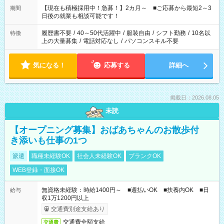
たくない」 など、ご希望を教えてくださいね。 ※Wワーク希望
【現在も積極採用中！急募！】2カ月～ ■ご応募から最短2～3
期間
の方へ 今ご覧のお仕事で希望する勤務時間と、もう1つのお仕事
日後の就業も相談可能です！
の勤務時間。 合計で週40時間を超える場合は応募できません。
履歴書不要
/
40～50代活躍中
/
服装自由
/
シフト勤務
/
10名以
特徴
上の大量募集
/
電話対応なし
/
パソコンスキル不要
気になる！
応募する
詳細へ
掲載日：2026.08.05
未読
【オープニング募集】おばあちゃんのお散歩付
き添いも仕事の1つ
派遣
職種未経験OK
社会人未経験OK
ブランクOK
WEB登録・面接OK
無資格未経験：時給1400円～ ■週払いOK ■扶養内OK ■日
給与
収1万1200円以上
交通費別途支給あり
交通費全額支給
交通費