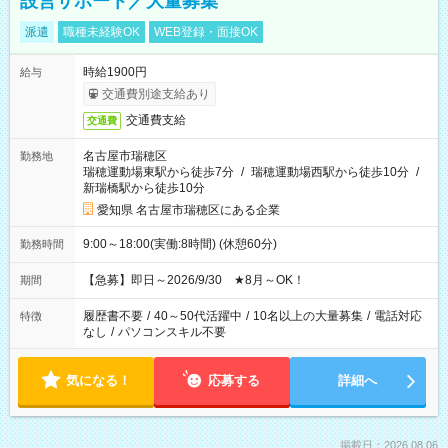
設営サポート／大量募集
派遣
職種未経験OK
WEB登録・面接OK
時給1900円
給与
交通費別途支給あり
交通費支給
交通費
名古屋市瑞穂区
勤務地
瑞穂運動場東駅から徒歩7分
/
瑞穂運動場西駅から徒歩10分
/
新瑞橋駅から徒歩10分
愛知県 名古屋市瑞穂区にある企業
9:00～18:00(実働:8時間) (休憩60分)
勤務時間
【急募】即日～2026/9/30 ★8月～OK！
期間
履歴書不要
/
40～50代活躍中
/
10名以上の大量募集
/
電話対応
特徴
なし
/
パソコンスキル不要
気になる！
応募する
詳細へ
掲載日：2026.08.06