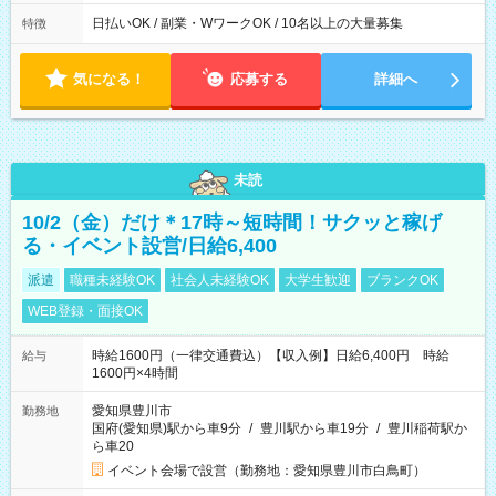
日払いOK / 副業・WワークOK / 10名以上の大量募集
特徴
気になる！
応募する
詳細へ
未読
10/2（金）だけ＊17時～短時間！サクッと稼げ
る・イベント設営/日給6,400
派遣
職種未経験OK
社会人未経験OK
大学生歓迎
ブランクOK
WEB登録・面接OK
時給1600円（一律交通費込）【収入例】日給6,400円 時給
給与
1600円×4時間
愛知県豊川市
勤務地
国府(愛知県)駅から車9分
/
豊川駅から車19分
/
豊川稲荷駅か
ら車20
イベント会場で設営（勤務地：愛知県豊川市白鳥町）