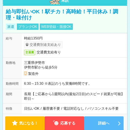
未読
給与即払いOK！駅チカ！高時給！平日休み！調
理・味付け
派遣
ブランクOK
WEB登録・面接OK
時給1350円
給与
交通費別途支給あり
交通費支給有り
交通費
三重県伊勢市
勤務地
伊勢市駅から徒歩5分
製造外
6:30～15:30 ※表記のうち実働8時間です。
勤務時間
長期【ご応募から1週間以内(最短2日目)のスピード就業が可能】
期間
即日～
日払いOK
/
履歴書不要
/
電話対応なし
/
パソコンスキル不要
特徴
気になる！
応募する
詳細へ