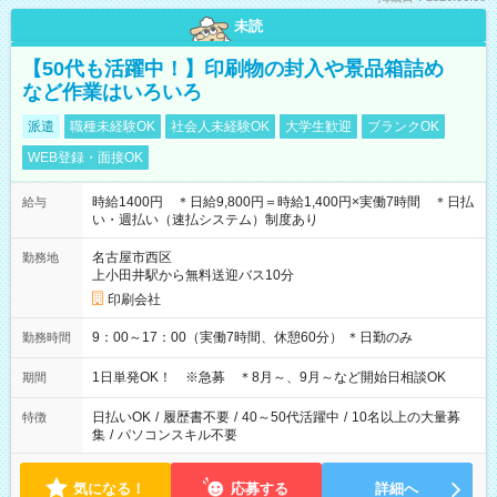
未読
【50代も活躍中！】印刷物の封入や景品箱詰め
など作業はいろいろ
派遣
職種未経験OK
社会人未経験OK
大学生歓迎
ブランクOK
WEB登録・面接OK
時給1400円 ＊日給9,800円＝時給1,400円×実働7時間 ＊日払
給与
い・週払い（速払システム）制度あり
名古屋市西区
勤務地
上小田井駅から無料送迎バス10分
印刷会社
9：00～17：00（実働7時間、休憩60分） ＊日勤のみ
勤務時間
1日単発OK！ ※急募 ＊8月～、9月～など開始日相談OK
期間
日払いOK
/
履歴書不要
/
40～50代活躍中
/
10名以上の大量募
特徴
集
/
パソコンスキル不要
気になる！
応募する
詳細へ