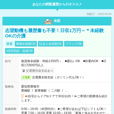
あなたの閲覧履歴からのオススメ
掲載日：2026.08.06
未読
志望動機も履歴書も不要！日収1万円～＊未経験
OKの介護
派遣
職種未経験OK
社会人未経験OK
ブランクOK
WEB登録・面接OK
無資格未経験：時給1350円～ ■週払いOK ■扶養内OK ■日
給与
収1万800円以上
交通費別途支給あり
交通費全額支給（ガソリン代もOK！）
交通費
愛知県豊橋市
勤務地
豊橋駅
/
新豊橋駅
/
二川駅
/
…
≪自宅からドアtoドアで30分以内！≫ご希望の勤務地を紹介
します。
9:00～18:00（休憩60分） ■ご希望があれば下記シフトもOK！
勤務時間
早番 7:00～16:00 遅番 10:00～19:00 「家族と休みを合わせた