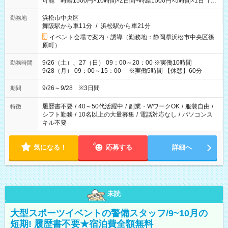
可能 時給1500円×10時間×2日間+時給1500円×5時間×1日（実
働8時間を越えた時給：1875円）
浜松市中央区
勤務地
舞阪駅から車11分
/
浜松駅から車21分
イベント会場で案内・誘導（勤務地：静岡県浜松市中央区篠
原町）
9/26（土）、27（日） 09：00～20：00 ※実働10時間
勤務時間
9/28（月） 09：00～15：00 ※実働5時間 【休憩】60分
9/26～9/28 ※3日間
期間
履歴書不要
/
40～50代活躍中
/
副業・WワークOK
/
服装自由
/
特徴
シフト勤務
/
10名以上の大量募集
/
電話対応なし
/
パソコンス
キル不要
気になる！
応募する
詳細へ
未読
大型スポーツイベントの警備スタッフ/9~10月の
短期! 履歴書不要★宿泊費全額無料