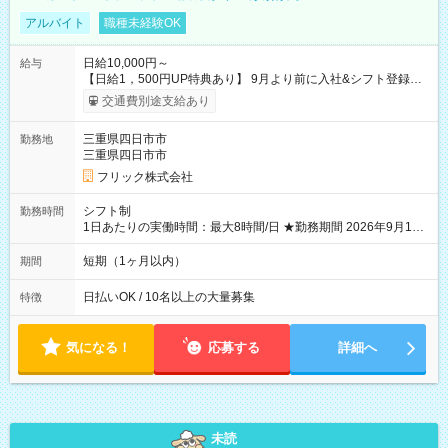
アルバイト
職種未経験OK
日給10,000円～
給与
【日給1，500円UP特典あり】 9月より前に入社&シフト登録す
ると 期間中(9/16~10/23) の日給がUP! 日給1万1500円でしっか
交通費別途支給あり
り稼げます♪ 【試用期間】試用期間なし
三重県四日市市
勤務地
三重県四日市市
フリック株式会社
シフト制
勤務時間
1日あたりの実働時間：最大8時間/日 ★勤務期間 2026年9月16
日~2026年10月23日 短期勤務OK! 期間中フル勤務できる方優遇
※週3~5日勤務(勤務日数応相談) ※期間前から勤務スタートも可
短期（1ヶ月以内）
期間
能です! ★勤務時間 8:00~17:00(休憩1時間) ※現場により変動あ
り ※夜勤シフトあり
日払いOK / 10名以上の大量募集
特徴
気になる！
応募する
詳細へ
未読