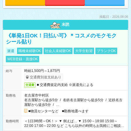
掲載日：2026.08.06
未読
《単発1日OK！日払い可》＊コスメのモクモク
シール貼り
派遣
職種未経験OK
社会人未経験OK
大学生歓迎
ブランクOK
WEB登録・面接OK
時給1,500円～1,875円
給与
交通費別途支給あり
■ 交通費規定内支給 ※派遣先による
交通費
名古屋市中村区
勤務地
名古屋駅から徒歩5分
/
名鉄名古屋駅から徒歩5分
/
近鉄名古
屋駅から徒歩5分
/
…
■物流センターなど ■勤務地選べます
＜1日3時間～OK！＞ ▼ 例えば… ▼ 15:00～18:00 15:00～
勤務時間
22:00 17:00～22:00 など こちら以外の時間もお気軽にご相談く
ださい！