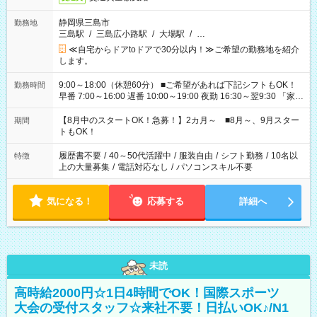
静岡県三島市
勤務地
三島駅
/
三島広小路駅
/
大場駅
/
…
≪自宅からドアtoドアで30分以内！≫ご希望の勤務地を紹介
します。
9:00～18:00（休憩60分） ■ご希望があれば下記シフトもOK！
勤務時間
早番 7:00～16:00 遅番 10:00～19:00 夜勤 16:30～翌9:30 「家族
と休みを合わせたい」 「余裕を持って夕飯の準備がしたい」
「できれば残業はしたくない」 など、ご希望を教えてください
【8月中のスタートOK！急募！】2カ月～ ■8月～、9月スター
期間
ね。 ※Wワーク希望の方へ 今ご覧のお仕事で希望する勤務時間
トもOK！
と、もう1つのお仕事の勤務時間。 合計で週40時間を超える場
合は応募できません。
履歴書不要
/
40～50代活躍中
/
服装自由
/
シフト勤務
/
10名以
特徴
上の大量募集
/
電話対応なし
/
パソコンスキル不要
気になる！
応募する
詳細へ
未読
高時給2000円☆1日4時間でOK！国際スポーツ
大会の受付スタッフ☆来社不要！日払いOK♪/N1