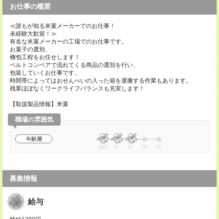
お仕事の概要
≪誰もが知る米菓メーカーでのお仕事！
未経験大歓迎！≫
有名な米菓メーカーの工場でのお仕事です。
お菓子の選別、
梱包工程をお任せします！
ベルトコンベアで流れてくる商品の選別を行い、
包装していくお仕事です。
時間帯によってはおせんべいの入った箱を運搬する作業もあります。
残業ほぼなくワークライフバランスも充実します！
【取扱製品情報】米菓
職場の雰囲気
年齢層
20代
30
40
50
60
募集情報
給与