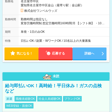
名古屋市中区
勤務地
愛知県名古屋市中区金山（最寄り駅：金山駅）
株式会社ワンベルウッズ
勤務時間は指定なし
勤務時間
変形労働時間制 想定労働時間160時間/月 【シフト例】 ・10：
00～20：00
単発・1日のみOK
期間
日払いOK / 副業・WワークOK / 10名以上の大量募集
特徴
気になる！
応募する
詳細へ
未読
給与即払いOK！高時給！平日休み！ガスの点検
など
派遣
職種未経験OK
社会人未経験OK
ブランクOK
WEB登録・面接OK