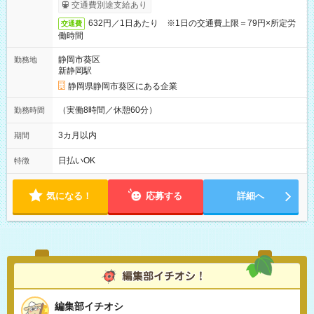
交通費別途支給あり
632円／1日あたり ※1日の交通費上限＝79円×所定労
交通費
働時間
静岡市葵区
勤務地
新静岡駅
静岡県静岡市葵区にある企業
（実働8時間／休憩60分）
勤務時間
3カ月以内
期間
日払いOK
特徴
気になる！
応募する
詳細へ
編集部イチオシ