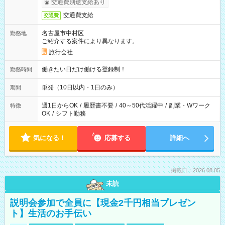
交通費別途支給あり
交通費支給
交通費
名古屋市中村区
勤務地
ご紹介する案件により異なります。
旅行会社
働きたい日だけ働ける登録制！
勤務時間
単発（10日以内・1日のみ）
期間
週1日からOK
/
履歴書不要
/
40～50代活躍中
/
副業・Wワーク
特徴
OK
/
シフト勤務
気になる！
応募する
詳細へ
掲載日：2026.08.05
未読
説明会参加で全員に【現金2千円相当プレゼン
ト】生活のお手伝い