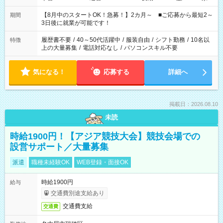
と休みを合わせたい」 「余裕を持って夕飯の準備がしたい」
「できれば残業はしたくない」 など、ご希望を教えてください
【8月中のスタートOK！急募！】2カ月～ ■ご応募から最短2～
期間
ね。 ※Wワーク希望の方へ 今ご覧のお仕事で希望する勤務時間
3日後に就業が可能です！
と、もう1つのお仕事の勤務時間。 合計で週40時間を超える場
合は応募できません。
履歴書不要
/
40～50代活躍中
/
服装自由
/
シフト勤務
/
10名以
特徴
上の大量募集
/
電話対応なし
/
パソコンスキル不要
気になる！
応募する
詳細へ
掲載日：2026.08.10
未読
時給1900円！【アジア競技大会】競技会場での
設営サポート／大量募集
派遣
職種未経験OK
WEB登録・面接OK
時給1900円
給与
交通費別途支給あり
交通費支給
交通費