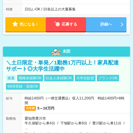
能です! ★勤務時間 8:00~17:00(休憩1時間) ※現場により変動あ
り ※夜勤シフトあり
日払いOK / 10名以上の大量募集
特徴
気になる！
応募する
詳細へ
未読
＼土日限定・単発／1勤務1万円以上！家具配達
サポート◎大学生活躍中
派遣
職種未経験OK
社会人未経験OK
大学生歓迎
ブランクOK
WEB登録・面接OK
時給1400円（一律交通費込）収入11,200円 時給1400円×8時
給与
間
5～10万円
月収例
愛知県豊川市
勤務地
牛久保駅から車4分
/
下地駅から車9分
/
豊川駅から車11分
/
…