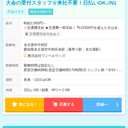
大会の受付スタッフ☆来社不要！日払いOK♪/N1
アルバイト
職種未経験OK
時給2,000円～
給与
＋交通費支給 ★交通費一部支給！ ┗1日500円を超えた分は全額
支給！ ※往復500円以内の方は自己負担となります ★日払い
交通費別途支給あり
OK！（規定あり） ┗働いたその日に現金GET♪ お仕事後はコン
ビニATMから 日払い分を引き落とせます！ 【試用期間】試用
名古屋市中村区
勤務地
期間なし
愛知県名古屋市中村区名駅（最寄り駅：名古屋駅）
株式会社ワンベルウッズ
勤務時間は指定なし
勤務時間
変形労働時間制 想定労働時間170時間/月 ☆シフト例 ＊8/15～
10/26 全日共通 08：00～12：00 17：00～21：00 ＊8/31
～9/19のみ下記シフトもあります！ 12：00～16：00 ＊9/6～
単発・1日のみOK
期間
10/6、10/11～26のみ下記シフトもあります！ 07：00～11：
00
日払いOK / 副業・WワークOK
特徴
気になる！
応募する
詳細へ