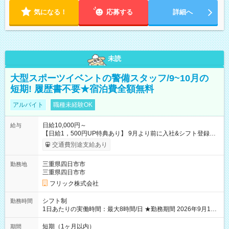
気になる！
応募する
詳細へ
未読
大型スポーツイベントの警備スタッフ/9~10月の
短期! 履歴書不要★宿泊費全額無料
アルバイト
職種未経験OK
日給10,000円～
給与
【日給1，500円UP特典あり】 9月より前に入社&シフト登録す
ると 期間中(9/16~10/23) の日給がUP! 日給1万1500円でしっか
交通費別途支給あり
り稼げます♪ 【試用期間】試用期間なし
三重県四日市市
勤務地
三重県四日市市
フリック株式会社
シフト制
勤務時間
1日あたりの実働時間：最大8時間/日 ★勤務期間 2026年9月16
日~2026年10月23日 短期勤務OK! 期間中フル勤務できる方優遇
※週3~5日勤務(勤務日数応相談) ※期間前から勤務スタートも可
短期（1ヶ月以内）
期間