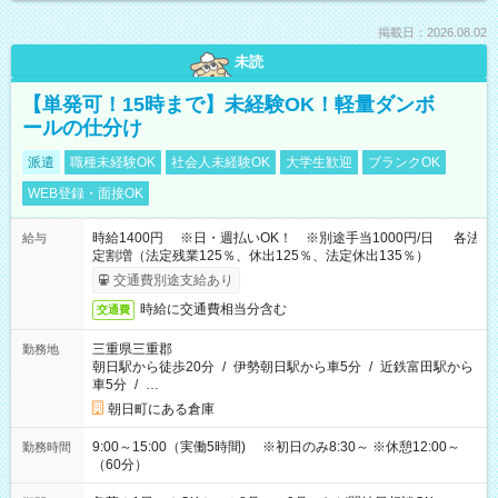
掲載日：2026.08.02
未読
【単発可！15時まで】未経験OK！軽量ダンボ
ールの仕分け
派遣
職種未経験OK
社会人未経験OK
大学生歓迎
ブランクOK
WEB登録・面接OK
時給1400円 ※日・週払いOK！ ※別途手当1000円/日 各法
給与
定割増（法定残業125％、休出125％、法定休出135％）
交通費別途支給あり
時給に交通費相当分含む
交通費
三重県三重郡
勤務地
朝日駅から徒歩20分
/
伊勢朝日駅から車5分
/
近鉄富田駅から
車5分
/
…
朝日町にある倉庫
9:00～15:00（実働5時間) ※初日のみ8:30～ ※休憩12:00～
勤務時間
（60分）