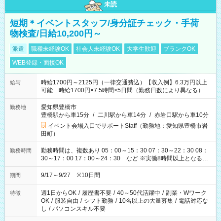
未読
短期＊イベントスタッフ/身分証チェック・手荷
物検査/日給10,200円～
派遣
職種未経験OK
社会人未経験OK
大学生歓迎
ブランクOK
WEB登録・面接OK
時給1700円～2125円（一律交通費込）【収入例】6.3万円以上
給与
可能 時給1700円×7.5時間×5日間（勤務日数により異なる）
愛知県豊橋市
勤務地
豊橋駅から車15分
/
二川駅から車14分
/
赤岩口駅から車10分
イベント会場入口でサポートStaff（勤務地：愛知県豊橋市岩
田町）
勤務時間は、複数あり 05：00～15：30 07：30～22：30 08：
勤務時間
30～17：00 17：00～24：30 など ※実働8時間以上となる勤
務もあります。 【休憩】60分+他休憩あり 交替で取得します。
安全面に配慮しこまめな休憩があります。
9/17～9/27 ※10日間
期間
週1日からOK
/
履歴書不要
/
40～50代活躍中
/
副業・Wワーク
特徴
OK
/
服装自由
/
シフト勤務
/
10名以上の大量募集
/
電話対応な
し
/
パソコンスキル不要