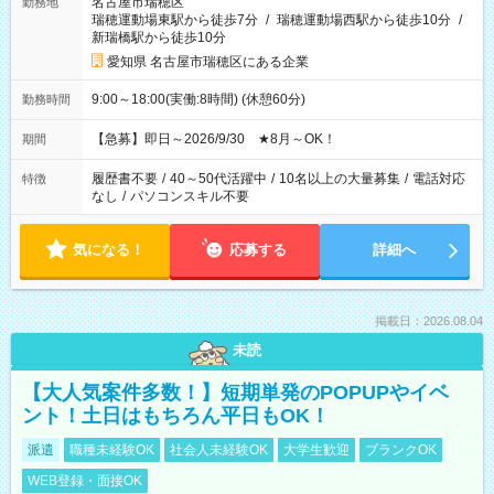
名古屋市瑞穂区
勤務地
瑞穂運動場東駅から徒歩7分
/
瑞穂運動場西駅から徒歩10分
/
新瑞橋駅から徒歩10分
愛知県 名古屋市瑞穂区にある企業
9:00～18:00(実働:8時間) (休憩60分)
勤務時間
【急募】即日～2026/9/30 ★8月～OK！
期間
履歴書不要
/
40～50代活躍中
/
10名以上の大量募集
/
電話対応
特徴
なし
/
パソコンスキル不要
気になる！
応募する
詳細へ
掲載日：2026.08.04
未読
【大人気案件多数！】短期単発のPOPUPやイベ
ント！土日はもちろん平日もOK！
派遣
職種未経験OK
社会人未経験OK
大学生歓迎
ブランクOK
WEB登録・面接OK