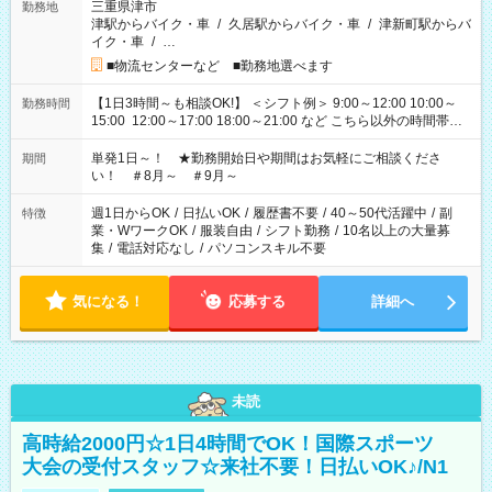
三重県津市
勤務地
津駅からバイク・車
/
久居駅からバイク・車
/
津新町駅からバ
イク・車
/
…
■物流センターなど ■勤務地選べます
【1日3時間～も相談OK!】 ＜シフト例＞ 9:00～12:00 10:00～
勤務時間
15:00 12:00～17:00 18:00～21:00 など こちら以外の時間帯も
お気軽にご相談ください！
単発1日～！ ★勤務開始日や期間はお気軽にご相談くださ
期間
い！ ＃8月～ ＃9月～
週1日からOK
/
日払いOK
/
履歴書不要
/
40～50代活躍中
/
副
特徴
業・WワークOK
/
服装自由
/
シフト勤務
/
10名以上の大量募
集
/
電話対応なし
/
パソコンスキル不要
気になる！
応募する
詳細へ
未読
高時給2000円☆1日4時間でOK！国際スポーツ
大会の受付スタッフ☆来社不要！日払いOK♪/N1