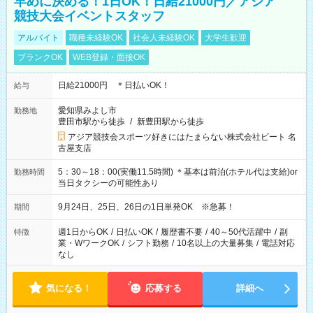
早めに決める！1日OK！日給21000円／アジア
競技大会イベントスタッフ
アルバイト
職種未経験OK
社会人未経験OK
大学生歓迎
ブランクOK
WEB登録・面接OK
日給21000円 ＊日払いOK！
給与
愛知県みよし市
勤務地
豊田市駅から徒歩
/
新豊田駅から徒歩
アジア競技会スポーツ好きにはたまらない株式会社ビート 名
古屋支店
5：30～18：00(実働11.5時間) ＊基本は前泊(ホテル代は支給)or
勤務時間
当日タクシーの可能性あり
9月24日、25日、26日の1日単発OK ※急募！
期間
週1日からOK
/
日払いOK
/
履歴書不要
/
40～50代活躍中
/
副
特徴
業・WワークOK
/
シフト勤務
/
10名以上の大量募集
/
電話対応
なし
気になる！
応募する
詳細へ