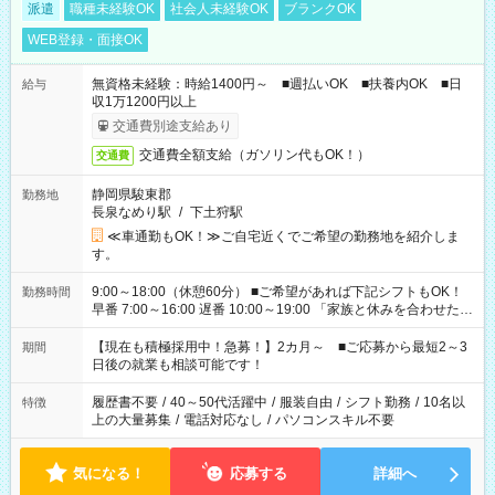
派遣
職種未経験OK
社会人未経験OK
ブランクOK
WEB登録・面接OK
無資格未経験：時給1400円～ ■週払いOK ■扶養内OK ■日
給与
収1万1200円以上
交通費別途支給あり
交通費全額支給（ガソリン代もOK！）
交通費
静岡県駿東郡
勤務地
長泉なめり駅
/
下土狩駅
≪車通勤もOK！≫ご自宅近くでご希望の勤務地を紹介しま
す。
9:00～18:00（休憩60分） ■ご希望があれば下記シフトもOK！
勤務時間
早番 7:00～16:00 遅番 10:00～19:00 「家族と休みを合わせた
い」 「余裕を持って夕飯の準備がしたい」 「できれば残業はし
たくない」 など、ご希望を教えてくださいね。 ※Wワーク希望
【現在も積極採用中！急募！】2カ月～ ■ご応募から最短2～3
期間
の方へ 今ご覧のお仕事で希望する勤務時間と、もう1つのお仕事
日後の就業も相談可能です！
の勤務時間。 合計で週40時間を超える場合は応募できません。
履歴書不要
/
40～50代活躍中
/
服装自由
/
シフト勤務
/
10名以
特徴
上の大量募集
/
電話対応なし
/
パソコンスキル不要
気になる！
応募する
詳細へ