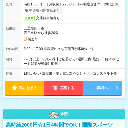
時給1500円 【月収例】225,000円～(割増含まず／20日計算)
給与
交通費別途支給あり
交通費支給有り
交通費
三重県四日市市
勤務地
四日市駅から徒歩20分
製造外
8:30～17:00 ※表記のうち実働7時間30分です。
勤務時間
1ヶ月以上3ヶ月未満【ご応募から1週間以内(最短2日目)のスピ
期間
ード就業が可能】即日～
日払いOK
/
履歴書不要
/
電話対応なし
/
パソコンスキル不要
特徴
気になる！
応募する
詳細へ
未読
高時給2000円☆1日4時間でOK！国際スポーツ