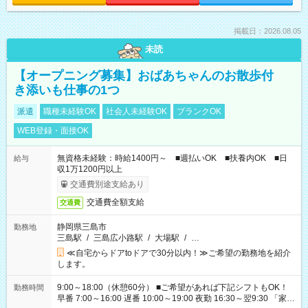
掲載日：2026.08.05
未読
【オープニング募集】おばあちゃんのお散歩付
き添いも仕事の1つ
派遣
職種未経験OK
社会人未経験OK
ブランクOK
WEB登録・面接OK
無資格未経験：時給1400円～ ■週払いOK ■扶養内OK ■日
給与
収1万1200円以上
交通費別途支給あり
交通費全額支給
交通費
静岡県三島市
勤務地
三島駅
/
三島広小路駅
/
大場駅
/
…
≪自宅からドアtoドアで30分以内！≫ご希望の勤務地を紹介
します。
9:00～18:00（休憩60分） ■ご希望があれば下記シフトもOK！
勤務時間
早番 7:00～16:00 遅番 10:00～19:00 夜勤 16:30～翌9:30 「家族