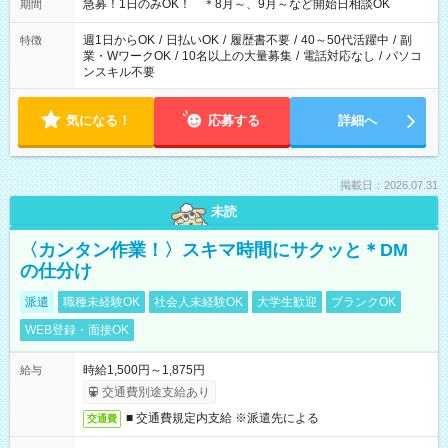
急募！1日のみOK！ ＊8月～、9月～など開始日相談OK
期間
週1日からOK
/
日払いOK
/
履歴書不要
/
40～50代活躍中
/
副
特徴
業・WワークOK
/
10名以上の大量募集
/
電話対応なし
/
パソコ
ンスキル不要
気になる！
応募する
詳細へ
掲載日：2026.07.31
未読
〈カンタン作業！〉スキマ時間にサクッと＊DM
の仕分け
派遣
職種未経験OK
社会人未経験OK
大学生歓迎
ブランクOK
WEB登録・面接OK
時給1,500円～1,875円
給与
交通費別途支給あり
■ 交通費規定内支給 ※派遣先による
交通費