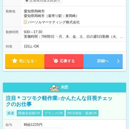
交通費別途支給あり
愛知県岡崎市
勤務地
愛知県岡崎市（最寄り駅：東岡崎）
パーソルマーケティング株式会社
930～17:30
勤務時間
実働時間：7時間/日 ・月、木、金、土、日の週5日勤務（火、水
は固定休です／夏季、年末年始等、長期休暇有り！） ・ワンシ
フト！ 残業ほぼナシ（0～5h/月）
日払いOK
特徴
気になる！
応募する
詳細へ
未読
注目＊コツモク軽作業○かんたんな目視チェッ
クのお仕事
派遣
職種未経験OK
ブランクOK
WEB登録・面接OK
時給1225円
給与