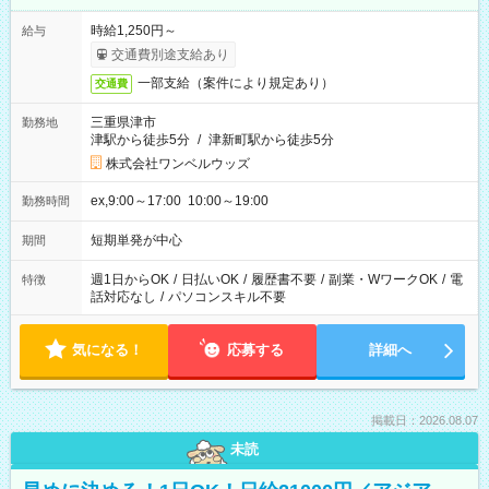
時給1,250円～
給与
交通費別途支給あり
一部支給（案件により規定あり）
交通費
三重県津市
勤務地
津駅から徒歩5分
/
津新町駅から徒歩5分
株式会社ワンベルウッズ
ex,9:00～17:00 10:00～19:00
勤務時間
短期単発が中心
期間
週1日からOK
/
日払いOK
/
履歴書不要
/
副業・WワークOK
/
電
特徴
話対応なし
/
パソコンスキル不要
気になる！
応募する
詳細へ
掲載日：2026.08.07
未読