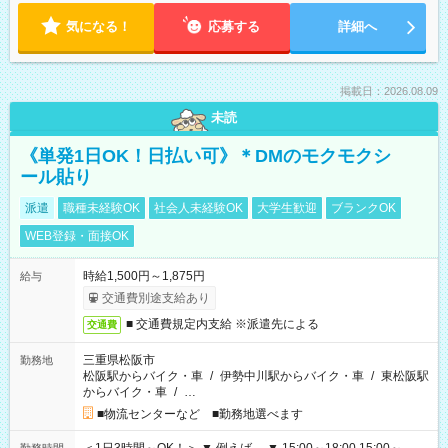
気になる！
応募する
詳細へ
掲載日：2026.08.09
未読
《単発1日OK！日払い可》＊DMのモクモクシ
ール貼り
派遣
職種未経験OK
社会人未経験OK
大学生歓迎
ブランクOK
WEB登録・面接OK
時給1,500円～1,875円
給与
交通費別途支給あり
■ 交通費規定内支給 ※派遣先による
交通費
三重県松阪市
勤務地
松阪駅からバイク・車
/
伊勢中川駅からバイク・車
/
東松阪駅
からバイク・車
/
…
■物流センターなど ■勤務地選べます