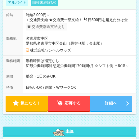
アルバイト
職種未経験OK
時給2,000円～
給与
＋交通費支給 ★交通費一部支給！ ┗1日500円を超えた分は全額
支給！ ※往復500円以内の方は自己負担となります ★日払い
交通費別途支給あり
OK！（規定あり） ┗働いたその日に現金GET♪ お仕事後はコン
ビニATMから 日払い分を引き落とせます！ 【試用期間】試用
名古屋市中区
勤務地
期間なし
愛知県名古屋市中区金山（最寄り駅：金山駅）
株式会社ワンベルウッズ
勤務時間は指定なし
勤務時間
変形労働時間制 想定労働時間170時間/月 ☆シフト例 ＊8/15～
10/26 全日共通 08：00～12：00 17：00～21：00 ＊8/31
～9/19のみ下記シフトもあります！ 12：00～16：00 ＊9/6～
単発・1日のみOK
期間
10/6、10/11～26のみ下記シフトもあります！ 07：00～11：
00
日払いOK / 副業・WワークOK
特徴
気になる！
応募する
詳細へ
未読