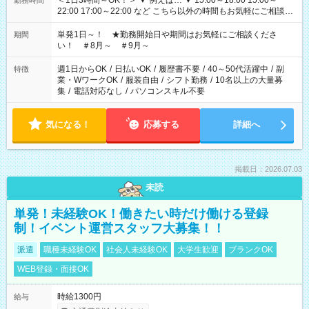
＜1日3時間～OK！＞ ▼ 例えば… ▼ 15:00～18:00 15:00～
勤務時間
22:00 17:00～22:00 など こちら以外の時間もお気軽にご相談く
ださい！
単発1日～！ ★勤務開始日や期間はお気軽にご相談くださ
期間
い！ ＃8月～ ＃9月～
週1日からOK
/
日払いOK
/
履歴書不要
/
40～50代活躍中
/
副
特徴
業・WワークOK
/
服装自由
/
シフト勤務
/
10名以上の大量募
集
/
電話対応なし
/
パソコンスキル不要
気になる！
応募する
詳細へ
掲載日：2026.07.03
未読
単発！未経験OK！働きたい時だけ働ける登録
制！イベント運営スタッフ大募集！！
派遣
職種未経験OK
社会人未経験OK
大学生歓迎
ブランクOK
WEB登録・面接OK
時給1300円
給与