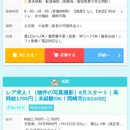
家具移動・配達補助（勤務地：愛知県豊川市正岡町）
9：00～18：00（実働8時間） 【残業】なし 【休憩】60分 ・ト
勤務時間
イレ、水分補給、随時可能
土日祝 ※短期（延長の可能性あり）
期間
週1日からOK
/
履歴書不要
/
副業・WワークOK
/
服装自由
/
シ
特徴
フト勤務
/
電話対応なし
気になる！
応募する
詳細へ
未読
レア求人！［物件の写真撮影］8月スタート｜高
時給1700円｜未経験OK！岡崎市(cb1sr02)
アルバイト
職種未経験OK
時給1,700円～1,700円
給与
月収例：24万9900円（7h×21日) 日払い、週払いOK（規定有
り） 【試用期間】試用期間なし