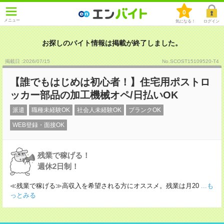
0
メニュー
気になる！
ログイン
お探しのバイト情報は掲載が終了しました。
掲載日 :2026
/
07
/
15
No.SCOST15109520-T4
【誰でもはじめは初心者！】住宅用ポストロ
ッカー部品の加工機械オペ/日払いOK
派遣
職種未経験OK
社会人未経験OK
ブランクOK
WEB登録・面接OK
残業で稼げる！
週休2日制！
≪残業で稼げる≫高収入を希望される方にオススメ。残業は月20
...も
っとみる