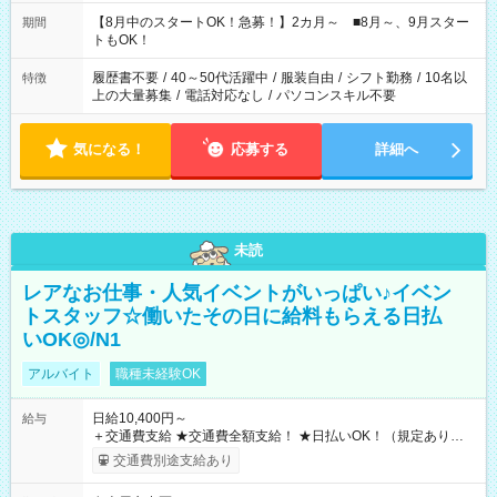
と休みを合わせたい」 「余裕を持って夕飯の準備がしたい」
「できれば残業はしたくない」 など、ご希望を教えてください
【8月中のスタートOK！急募！】2カ月～ ■8月～、9月スター
期間
ね。 ※Wワーク希望の方へ 今ご覧のお仕事で希望する勤務時間
トもOK！
と、もう1つのお仕事の勤務時間。 合計で週40時間を超える場
合は応募できません。
履歴書不要
/
40～50代活躍中
/
服装自由
/
シフト勤務
/
10名以
特徴
上の大量募集
/
電話対応なし
/
パソコンスキル不要
気になる！
応募する
詳細へ
未読
レアなお仕事・人気イベントがいっぱい♪イベン
トスタッフ☆働いたその日に給料もらえる日払
いOK◎/N1
アルバイト
職種未経験OK
日給10,400円～
給与
＋交通費支給 ★交通費全額支給！ ★日払いOK！（規定あり） ┗
働いたその日に現金GET♪ お仕事後はコンビニATMから 日払
交通費別途支給あり
い分を引き落とせます！ 【試用期間】試用期間なし