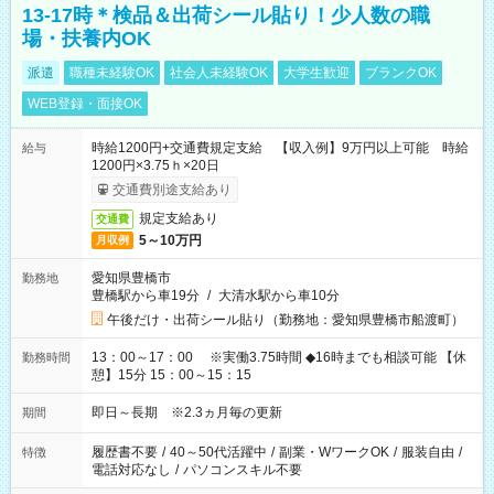
13-17時＊検品＆出荷シール貼り！少人数の職
場・扶養内OK
派遣
職種未経験OK
社会人未経験OK
大学生歓迎
ブランクOK
WEB登録・面接OK
時給1200円+交通費規定支給 【収入例】9万円以上可能 時給
給与
1200円×3.75ｈ×20日
交通費別途支給あり
規定支給あり
交通費
5～10万円
月収例
愛知県豊橋市
勤務地
豊橋駅から車19分
/
大清水駅から車10分
午後だけ・出荷シール貼り（勤務地：愛知県豊橋市船渡町）
13：00～17：00 ※実働3.75時間 ◆16時までも相談可能 【休
勤務時間
憩】15分 15：00～15：15
即日～長期 ※2.3ヵ月毎の更新
期間
履歴書不要
/
40～50代活躍中
/
副業・WワークOK
/
服装自由
/
特徴
電話対応なし
/
パソコンスキル不要