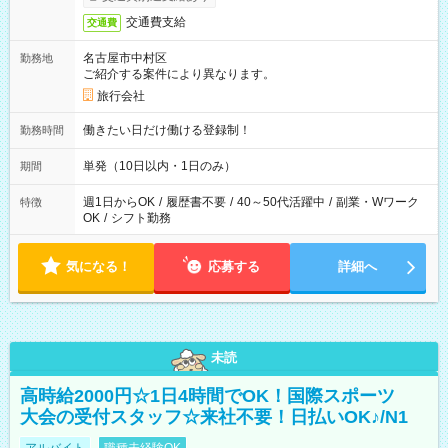
交通費支給
交通費
名古屋市中村区
勤務地
ご紹介する案件により異なります。
旅行会社
働きたい日だけ働ける登録制！
勤務時間
単発（10日以内・1日のみ）
期間
週1日からOK
/
履歴書不要
/
40～50代活躍中
/
副業・Wワーク
特徴
OK
/
シフト勤務
気になる！
応募する
詳細へ
未読
高時給2000円☆1日4時間でOK！国際スポーツ
大会の受付スタッフ☆来社不要！日払いOK♪/N1