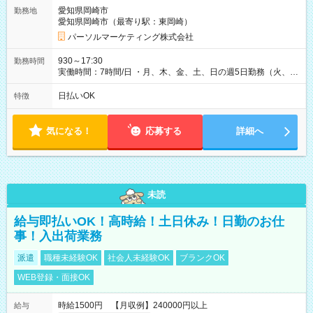
愛知県岡崎市
勤務地
愛知県岡崎市（最寄り駅：東岡崎）
パーソルマーケティング株式会社
930～17:30
勤務時間
実働時間：7時間/日 ・月、木、金、土、日の週5日勤務（火、水
は固定休です／夏季、年末年始等、長期休暇有り！） ・ワンシ
フト！ 残業ほぼナシ（0～5h/月）
日払いOK
特徴
気になる！
応募する
詳細へ
未読
給与即払いOK！高時給！土日休み！日勤のお仕
事！入出荷業務
派遣
職種未経験OK
社会人未経験OK
ブランクOK
WEB登録・面接OK
時給1500円 【月収例】240000円以上
給与