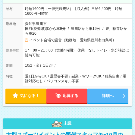
時給1600円（一律交通費込）【収入例】日給6,400円 時給
給与
1600円×4時間
愛知県豊川市
勤務地
国府(愛知県)駅から車9分
/
豊川駅から車19分
/
豊川稲荷駅か
ら車20
イベント会場で設営（勤務地：愛知県豊川市白鳥町）
17：00～21：00（実働4時間） 休憩 なし トイレ・水分補給は
勤務時間
随時可能
10/2（金）1日だけ
期間
週1日からOK
/
履歴書不要
/
副業・WワークOK
/
服装自由
/
電
特徴
話対応なし
/
パソコンスキル不要
気になる！
応募する
詳細へ
未読
大型スポーツイベントの警備スタッフ/9~10月の