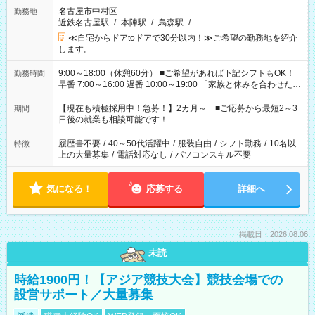
名古屋市中村区
勤務地
近鉄名古屋駅
/
本陣駅
/
烏森駅
/
…
≪自宅からドアtoドアで30分以内！≫ご希望の勤務地を紹介
します。
9:00～18:00（休憩60分） ■ご希望があれば下記シフトもOK！
勤務時間
早番 7:00～16:00 遅番 10:00～19:00 「家族と休みを合わせた
い」 「余裕を持って夕飯の準備がしたい」 「できれば残業はし
たくない」 など、ご希望を教えてくださいね。 ※Wワーク希望
【現在も積極採用中！急募！】2カ月～ ■ご応募から最短2～3
期間
の方へ 今ご覧のお仕事で希望する勤務時間と、もう1つのお仕事
日後の就業も相談可能です！
の勤務時間。 合計で週40時間を超える場合は応募できません。
履歴書不要
/
40～50代活躍中
/
服装自由
/
シフト勤務
/
10名以
特徴
上の大量募集
/
電話対応なし
/
パソコンスキル不要
気になる！
応募する
詳細へ
掲載日：2026.08.06
未読
時給1900円！【アジア競技大会】競技会場での
設営サポート／大量募集