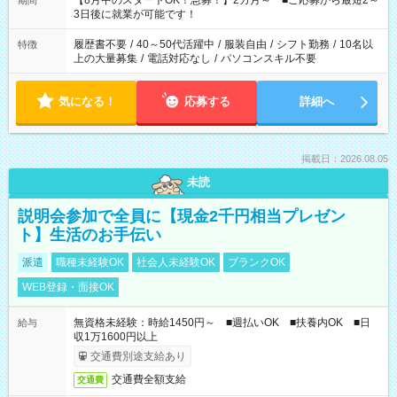
【8月中のスタートOK！急募！】2カ月～ ■ご応募から最短2～
期間
ね。 ※Wワーク希望の方へ 今ご覧のお仕事で希望する勤務時間
3日後に就業が可能です！
と、もう1つのお仕事の勤務時間。 合計で週40時間を超える場
合は応募できません。
履歴書不要
/
40～50代活躍中
/
服装自由
/
シフト勤務
/
10名以
特徴
上の大量募集
/
電話対応なし
/
パソコンスキル不要
気になる！
応募する
詳細へ
掲載日：2026.08.05
未読
説明会参加で全員に【現金2千円相当プレゼン
ト】生活のお手伝い
派遣
職種未経験OK
社会人未経験OK
ブランクOK
WEB登録・面接OK
無資格未経験：時給1450円～ ■週払いOK ■扶養内OK ■日
給与
収1万1600円以上
交通費別途支給あり
交通費全額支給
交通費