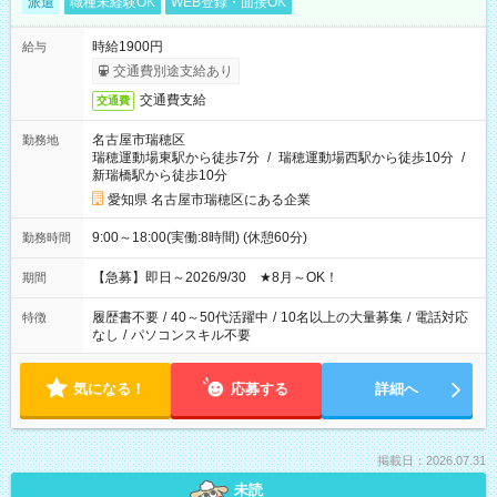
派遣
職種未経験OK
WEB登録・面接OK
時給1900円
給与
交通費別途支給あり
交通費支給
交通費
名古屋市瑞穂区
勤務地
瑞穂運動場東駅から徒歩7分
/
瑞穂運動場西駅から徒歩10分
/
新瑞橋駅から徒歩10分
愛知県 名古屋市瑞穂区にある企業
9:00～18:00(実働:8時間) (休憩60分)
勤務時間
【急募】即日～2026/9/30 ★8月～OK！
期間
履歴書不要
/
40～50代活躍中
/
10名以上の大量募集
/
電話対応
特徴
なし
/
パソコンスキル不要
気になる！
応募する
詳細へ
掲載日：2026.07.31
未読