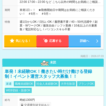
22:00 17:00～22:00 など こちら以外の時間もお気軽にご相談く
ださい！
単発1日～！ ★勤務開始日や期間はお気軽にご相談くださ
期間
い！ ＃8月～ ＃9月～
週1日からOK
/
日払いOK
/
履歴書不要
/
40～50代活躍中
/
副
特徴
業・WワークOK
/
服装自由
/
シフト勤務
/
10名以上の大量募
集
/
電話対応なし
/
パソコンスキル不要
気になる！
応募する
詳細へ
掲載日：2026.07.03
未読
単発！未経験OK！働きたい時だけ働ける登録
制！イベント運営スタッフ大募集！！
派遣
職種未経験OK
社会人未経験OK
大学生歓迎
ブランクOK
WEB登録・面接OK
時給1300円
給与
交通費別途支給あり