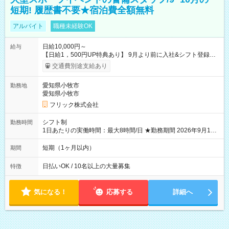
短期! 履歴書不要★宿泊費全額無料
アルバイト
職種未経験OK
日給10,000円～
給与
【日給1，500円UP特典あり】 9月より前に入社&シフト登録す
ると 期間中(9/16~10/23) の日給がUP! 日給1万1500円でしっか
交通費別途支給あり
り稼げます♪ 【試用期間】試用期間なし
愛知県小牧市
勤務地
愛知県小牧市
フリック株式会社
シフト制
勤務時間
1日あたりの実働時間：最大8時間/日 ★勤務期間 2026年9月16
日~2026年10月23日 短期勤務OK! 期間中フル勤務できる方優遇
※週3~5日勤務(勤務日数応相談) ※期間前から勤務スタートも可
短期（1ヶ月以内）
期間
能です! ★勤務時間 8:00~17:00(休憩1時間) ※現場により変動あ
り ※夜勤シフトあり
日払いOK / 10名以上の大量募集
特徴
気になる！
応募する
詳細へ