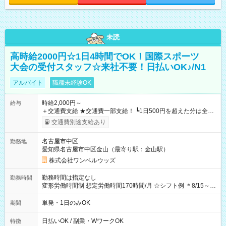
未読
高時給2000円☆1日4時間でOK！国際スポーツ
大会の受付スタッフ☆来社不要！日払いOK♪/N1
アルバイト
職種未経験OK
時給2,000円～
給与
＋交通費支給 ★交通費一部支給！ ┗1日500円を超えた分は全額
支給！ ※往復500円以内の方は自己負担となります ★日払い
交通費別途支給あり
OK！（規定あり） ┗働いたその日に現金GET♪ お仕事後はコン
ビニATMから 日払い分を引き落とせます！ 【試用期間】試用
名古屋市中区
勤務地
期間なし
愛知県名古屋市中区金山（最寄り駅：金山駅）
株式会社ワンベルウッズ
勤務時間は指定なし
勤務時間
変形労働時間制 想定労働時間170時間/月 ☆シフト例 ＊8/15～
10/26 全日共通 08：00～12：00 17：00～21：00 ＊8/31
～9/19のみ下記シフトもあります！ 12：00～16：00 ＊9/6～
単発・1日のみOK
期間
10/6、10/11～26のみ下記シフトもあります！ 07：00～11：
00
日払いOK / 副業・WワークOK
特徴