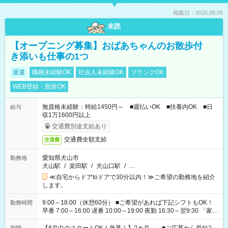
掲載日：2026.08.05
未読
【オープニング募集】おばあちゃんのお散歩付
き添いも仕事の1つ
派遣
職種未経験OK
社会人未経験OK
ブランクOK
WEB登録・面接OK
無資格未経験：時給1450円～ ■週払いOK ■扶養内OK ■日
給与
収1万1600円以上
交通費別途支給あり
交通費全額支給
交通費
愛知県犬山市
勤務地
犬山駅
/
楽田駅
/
犬山口駅
/
…
≪自宅からドアtoドアで30分以内！≫ご希望の勤務地を紹介
します。
9:00～18:00（休憩60分） ■ご希望があれば下記シフトもOK！
勤務時間
早番 7:00～16:00 遅番 10:00～19:00 夜勤 16:30～翌9:30 「家族
と休みを合わせたい」 「余裕を持って夕飯の準備がしたい」
「できれば残業はしたくない」 など、ご希望を教えてください