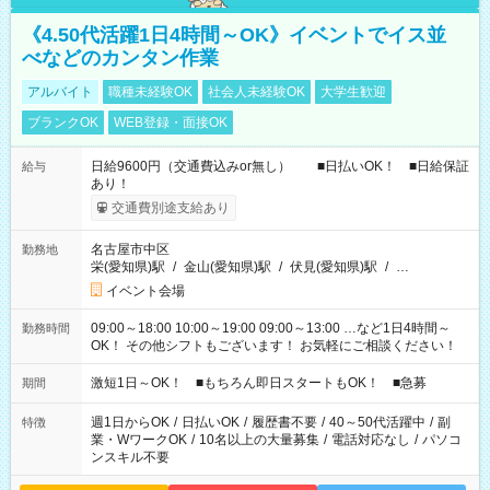
《4.50代活躍1日4時間～OK》イベントでイス並
べなどのカンタン作業
アルバイト
職種未経験OK
社会人未経験OK
大学生歓迎
ブランクOK
WEB登録・面接OK
日給9600円（交通費込みor無し） ■日払いOK！ ■日給保証
給与
あり！
交通費別途支給あり
名古屋市中区
勤務地
栄(愛知県)駅
/
金山(愛知県)駅
/
伏見(愛知県)駅
/
…
イベント会場
09:00～18:00 10:00～19:00 09:00～13:00 …など1日4時間～
勤務時間
OK！ その他シフトもございます！ お気軽にご相談ください！
激短1日～OK！ ■もちろん即日スタートもOK！ ■急募
期間
週1日からOK
/
日払いOK
/
履歴書不要
/
40～50代活躍中
/
副
特徴
業・WワークOK
/
10名以上の大量募集
/
電話対応なし
/
パソコ
ンスキル不要