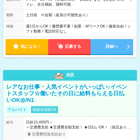
イレ、水分補給、随時可能
土日祝 ※短期（延長の可能性あり）
期間
週1日からOK
/
履歴書不要
/
副業・WワークOK
/
服装自由
/
シ
特徴
フト勤務
/
電話対応なし
気になる！
応募する
詳細へ
未読
レアなお仕事・人気イベントがいっぱい♪イベン
トスタッフ☆働いたその日に給料もらえる日払
いOK◎/N1
アルバイト
職種未経験OK
日給10,400円～
給与
＋交通費支給 ★交通費全額支給！ ★日払いOK！（規定あり） ┗
働いたその日に現金GET♪ お仕事後はコンビニATMから 日払
交通費別途支給あり
い分を引き落とせます！ 【試用期間】試用期間なし