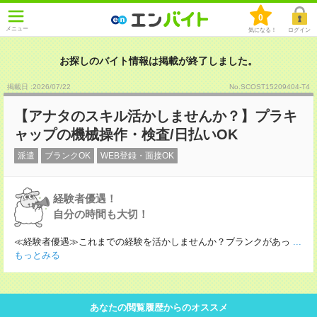
0
メニュー
気になる！
ログイン
お探しのバイト情報は掲載が終了しました。
掲載日 :2026
/
07
/
22
No.SCOST15209404-T4
【アナタのスキル活かしませんか？】プラキ
ャップの機械操作・検査/日払いOK
派遣
ブランクOK
WEB登録・面接OK
経験者優遇！
自分の時間も大切！
≪経験者優遇≫これまでの経験を活かしませんか？ブランクがあっ
...
もっとみる
あなたの閲覧履歴からのオススメ