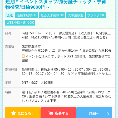
短期＊イベントスタッフ/身分証チェック・手荷
物検査/日給9000円～
派遣
職種未経験OK
社会人未経験OK
大学生歓迎
ブランクOK
WEB登録・面接OK
時給1500円～1875円（一律交通費込）【収入例】5.6万円以上
給与
可能 時給1500円×7.5時間×5日間（勤務日数により異なる）
愛知県豊橋市
勤務地
豊橋駅から車15分
/
二川駅から車14分
/
赤岩口駅から車10分
イベント会場入口でサポートStaff（勤務地：愛知県豊橋市岩
田町）
勤務時間は、複数あり 05：00～15：30 07：30～22：30 08：
勤務時間
30～17：00 17：00～24：30 など ※実働8時間以上となる勤
務もあります。 【休憩】60分+他休憩あり 交替で取得します。
安全面に配慮しこまめな休憩があります。
9/17～9/27 ※10日間
期間
週1日からOK
/
履歴書不要
/
40～50代活躍中
/
副業・Wワーク
特徴
OK
/
服装自由
/
シフト勤務
/
10名以上の大量募集
/
電話対応な
し
/
パソコンスキル不要
気になる！
応募する
詳細へ