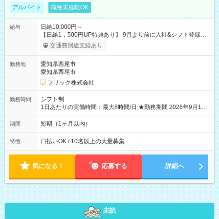
アルバイト
職種未経験OK
日給10,000円～
給与
【日給1，500円UP特典あり】 9月より前に入社&シフト登録す
ると 期間中(9/16~10/23) の日給がUP! 日給1万1500円でしっか
交通費別途支給あり
り稼げます♪ 【試用期間】試用期間なし
愛知県西尾市
勤務地
愛知県西尾市
フリック株式会社
シフト制
勤務時間
1日あたりの実働時間：最大8時間/日 ★勤務期間 2026年9月16
日~2026年10月23日 短期勤務OK! 期間中フル勤務できる方優遇
※週3~5日勤務(勤務日数応相談) ※期間前から勤務スタートも可
短期（1ヶ月以内）
期間
能です! ★勤務時間 8:00~17:00(休憩1時間) ※現場により変動あ
り ※夜勤シフトあり
日払いOK / 10名以上の大量募集
特徴
気になる！
応募する
詳細へ
未読