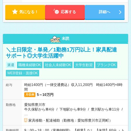
気になる！
応募する
詳細へ
未読
＼土日限定・単発／1勤務1万円以上！家具配達
サポート◎大学生活躍中
派遣
職種未経験OK
社会人未経験OK
大学生歓迎
ブランクOK
WEB登録・面接OK
時給1400円（一律交通費込）収入11,200円 時給1400円×8時
給与
間
5～10万円
月収例
愛知県豊川市
勤務地
牛久保駅から車4分
/
下地駅から車9分
/
豊川駅から車11分
/
…
家具移動・配達補助（勤務地：愛知県豊川市正岡町）
9：00～18：00（実働8時間） 【残業】なし 【休憩】60分 ・ト
勤務時間