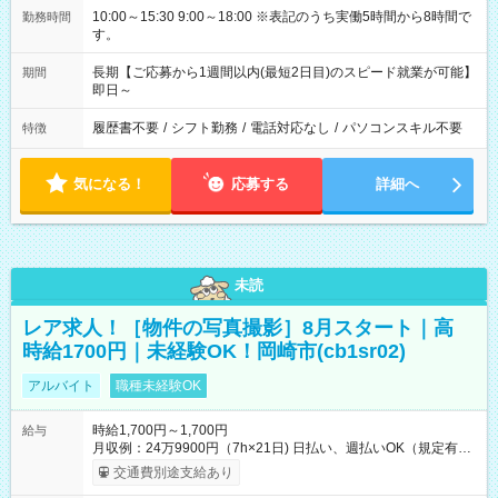
10:00～15:30 9:00～18:00 ※表記のうち実働5時間から8時間で
勤務時間
す。
長期【ご応募から1週間以内(最短2日目)のスピード就業が可能】
期間
即日～
履歴書不要
/
シフト勤務
/
電話対応なし
/
パソコンスキル不要
特徴
気になる！
応募する
詳細へ
未読
レア求人！［物件の写真撮影］8月スタート｜高
時給1700円｜未経験OK！岡崎市(cb1sr02)
アルバイト
職種未経験OK
時給1,700円～1,700円
給与
月収例：24万9900円（7h×21日) 日払い、週払いOK（規定有
り） 【試用期間】試用期間なし
交通費別途支給あり