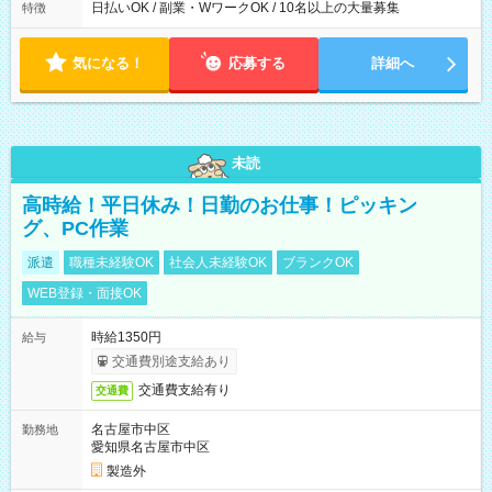
早く終わることの方が多いと思います。現場によっては午前中
日払いOK / 副業・WワークOK / 10名以上の大量募集
特徴
で終わってしまう場合も。その場合も日給は同額支給！ ▶ご希
望の方は夜勤（21:00～6:00）のお仕事も可能。
気になる！
応募する
詳細へ
未読
高時給！平日休み！日勤のお仕事！ピッキン
グ、PC作業
派遣
職種未経験OK
社会人未経験OK
ブランクOK
WEB登録・面接OK
時給1350円
給与
交通費別途支給あり
交通費支給有り
交通費
名古屋市中区
勤務地
愛知県名古屋市中区
製造外