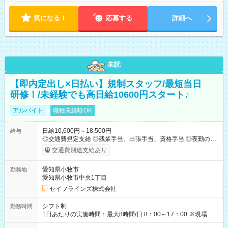
気になる！
応募する
詳細へ
未読
【即内定出し×日払い】規制スタッフ/最短当日
研修！/未経験でも高日給10600円スタート♪
アルバイト
職種未経験OK
日給10,600円～18,500円
給与
◎交通費規定支給 ◎残業手当、出張手当、資格手当 ◎夜勤の場
合：22時～翌5時は割増給与 ◎日払い・週払い可(希望者／条件
交通費別途支給あり
有) ＜月収例＞ 入社3か月：月収28万 入社1年：月収39万 ◎自分
のぺースで勤務可能 週3～OK！あなたの働き方と相談します♪
愛知県小牧市
勤務地
ダブルワークも可能です☺ ◎髪色、ピアス、タトゥーOK おしゃ
愛知県小牧市中央1丁目
れも自由に楽しめます！ 【試用期間】試用期間あり 試用期間の
長さ：3ヶ月 雇用形態、給与は本採用時と同じです。
セイフラインズ株式会社
シフト制
勤務時間
1日あたりの実働時間：最大8時間/日 8：00～17：00 ※現場によ
っては多少時間は前後します ▶残業ほとんどなし！ ▶時間より