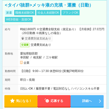
<タイパ抜群>メッキ液の充填・運搬（日勤）
派遣
職種未経験OK
社会人未経験OK
ブランクOK
WEB登録・面接OK
時給1800円 ※交通費全額支給（規定あり） 【月収例】27.0万円
給与
（20日勤務 ※残業なしの場合）
交通費別途支給あり
交通費支給あり
交通費
愛知県額田郡
勤務地
幸田駅
/
相見駅
/
三ケ根駅
企業
【日勤】 9:00～17:30 休憩60分 [実働]7時間30分
勤務時間
即日～長期
期間
日払いOK
/
履歴書不要
/
電話対応なし
/
パソコンスキル不要
特徴
気になる！
応募する
詳細へ