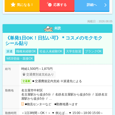
気になる！
応募する
詳細へ
掲載日：2026.08.05
未読
《単発1日OK！日払い可》＊コスメのモクモク
シール貼り
派遣
職種未経験OK
社会人未経験OK
大学生歓迎
ブランクOK
WEB登録・面接OK
時給1,500円～1,875円
給与
交通費別途支給あり
■ 交通費規定内支給 ※派遣先による
交通費
名古屋市中村区
勤務地
名古屋駅から徒歩5分
/
名鉄名古屋駅から徒歩5分
/
近鉄名古
屋駅から徒歩5分
/
…
■物流センターなど ■勤務地選べます
＜1日3時間～OK！＞ ▼ 例えば… ▼ 15:00～18:00 15:00～
勤務時間