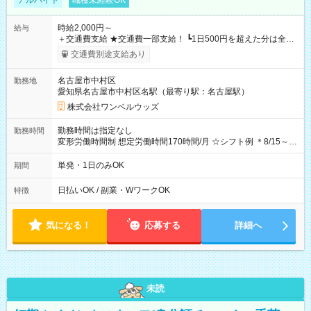
アルバイト
職種未経験OK
時給2,000円～
給与
＋交通費支給 ★交通費一部支給！ ┗1日500円を超えた分は全額
支給！ ※往復500円以内の方は自己負担となります ★日払い
交通費別途支給あり
OK！（規定あり） ┗働いたその日に現金GET♪ お仕事後はコン
ビニATMから 日払い分を引き落とせます！ 【試用期間】試用
名古屋市中村区
勤務地
期間なし
愛知県名古屋市中村区名駅（最寄り駅：名古屋駅）
株式会社ワンベルウッズ
勤務時間は指定なし
勤務時間
変形労働時間制 想定労働時間170時間/月 ☆シフト例 ＊8/15～
10/26 全日共通 08：00～12：00 17：00～21：00 ＊8/31
～9/19のみ下記シフトもあります！ 12：00～16：00 ＊9/6～
単発・1日のみOK
期間
10/6、10/11～26のみ下記シフトもあります！ 07：00～11：
00
日払いOK / 副業・WワークOK
特徴
気になる！
応募する
詳細へ
未読