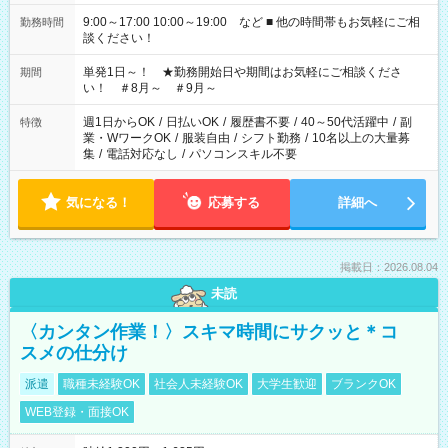
9:00～17:00 10:00～19:00 など ■ 他の時間帯もお気軽にご相
勤務時間
談ください！
単発1日～！ ★勤務開始日や期間はお気軽にご相談くださ
期間
い！ ＃8月～ ＃9月～
週1日からOK
/
日払いOK
/
履歴書不要
/
40～50代活躍中
/
副
特徴
業・WワークOK
/
服装自由
/
シフト勤務
/
10名以上の大量募
集
/
電話対応なし
/
パソコンスキル不要
気になる！
応募する
詳細へ
掲載日：2026.08.04
未読
〈カンタン作業！〉スキマ時間にサクッと＊コ
スメの仕分け
派遣
職種未経験OK
社会人未経験OK
大学生歓迎
ブランクOK
WEB登録・面接OK