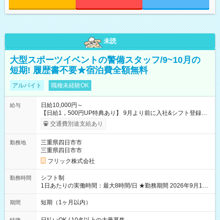
未読
大型スポーツイベントの警備スタッフ/9~10月の
短期! 履歴書不要★宿泊費全額無料
アルバイト
職種未経験OK
日給10,000円～
給与
【日給1，500円UP特典あり】 9月より前に入社&シフト登録す
ると 期間中(9/16~10/23) の日給がUP! 日給1万1500円でしっか
交通費別途支給あり
り稼げます♪ 【試用期間】試用期間なし
三重県四日市市
勤務地
三重県四日市市
フリック株式会社
シフト制
勤務時間
1日あたりの実働時間：最大8時間/日 ★勤務期間 2026年9月16
日~2026年10月23日 短期勤務OK! 期間中フル勤務できる方優遇
※週3~5日勤務(勤務日数応相談) ※期間前から勤務スタートも可
短期（1ヶ月以内）
期間
能です! ★勤務時間 8:00~17:00(休憩1時間) ※現場により変動あ
り ※夜勤シフトあり