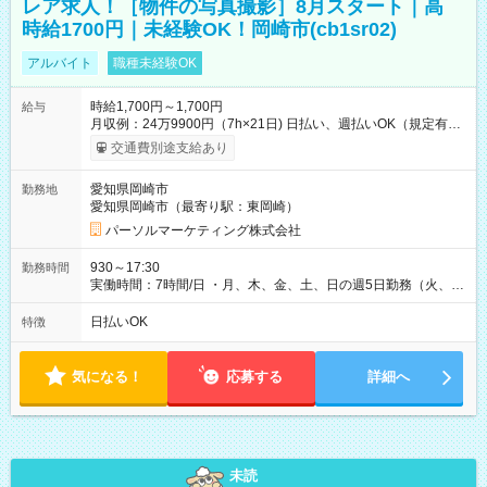
レア求人！［物件の写真撮影］8月スタート｜高
時給1700円｜未経験OK！岡崎市(cb1sr02)
アルバイト
職種未経験OK
時給1,700円～1,700円
給与
月収例：24万9900円（7h×21日) 日払い、週払いOK（規定有
り） 【試用期間】試用期間なし
交通費別途支給あり
愛知県岡崎市
勤務地
愛知県岡崎市（最寄り駅：東岡崎）
パーソルマーケティング株式会社
930～17:30
勤務時間
実働時間：7時間/日 ・月、木、金、土、日の週5日勤務（火、水
は固定休です／夏季、年末年始等、長期休暇有り！） ・ワンシ
フト！ 残業ほぼナシ（0～5h/月）
日払いOK
特徴
気になる！
応募する
詳細へ
未読