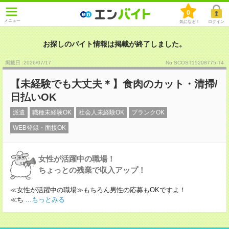
0
メニュー
気になる！
ログイン
お探しのバイト情報は掲載が終了しました。
掲載日 :2026
/
07
/
17
No.SCOST15208775-T4
【未経験でも大丈夫＊】食肉のカット・清掃/
日払いOK
派遣
職種未経験OK
社会人未経験OK
ブランクOK
WEB登録・面接OK
女性が活躍中の職場！
ちょっとの残業で収入アップ！
≪女性が活躍中の職場≫もちろん男性の応募もOKですよ！
≪ち
...もっとみる