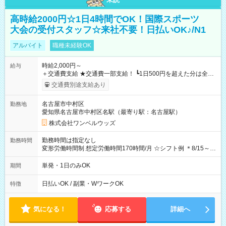
高時給2000円☆1日4時間でOK！国際スポーツ
大会の受付スタッフ☆来社不要！日払いOK♪/N1
アルバイト
職種未経験OK
時給2,000円～
給与
＋交通費支給 ★交通費一部支給！ ┗1日500円を超えた分は全額
支給！ ※往復500円以内の方は自己負担となります ★日払い
交通費別途支給あり
OK！（規定あり） ┗働いたその日に現金GET♪ お仕事後はコン
ビニATMから 日払い分を引き落とせます！ 【試用期間】試用
名古屋市中村区
勤務地
期間なし
愛知県名古屋市中村区名駅（最寄り駅：名古屋駅）
株式会社ワンベルウッズ
勤務時間は指定なし
勤務時間
変形労働時間制 想定労働時間170時間/月 ☆シフト例 ＊8/15～
10/26 全日共通 08：00～12：00 17：00～21：00 ＊8/31
～9/19のみ下記シフトもあります！ 12：00～16：00 ＊9/6～
単発・1日のみOK
期間
10/6、10/11～26のみ下記シフトもあります！ 07：00～11：
00
日払いOK / 副業・WワークOK
特徴
気になる！
応募する
詳細へ