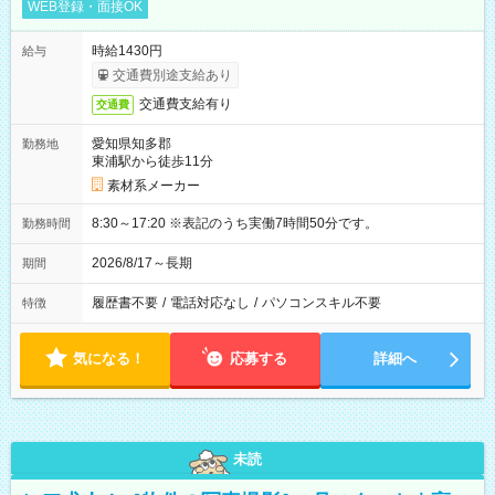
WEB登録・面接OK
時給1430円
給与
交通費別途支給あり
交通費支給有り
交通費
愛知県知多郡
勤務地
東浦駅から徒歩11分
素材系メーカー
8:30～17:20 ※表記のうち実働7時間50分です。
勤務時間
2026/8/17～長期
期間
履歴書不要
/
電話対応なし
/
パソコンスキル不要
特徴
気になる！
応募する
詳細へ
未読