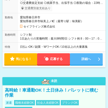
◎交通費規定支給 ◎残業手当、出張手当 ◎夜勤の場合：22時～
翌5時は割増給与 ◎日払い・週払い可(希望者／条件有) ＜月収例
交通費別途支給あり
＞ 日給10,600円×22日稼働＝23.5万円/月 ◎自分のぺースで勤務
可能 週2～OK！あなたの働き方と相談します♪ ダブルワークも
愛知県春日井市
勤務地
可能です☺ ◎髪色、ピアス、タトゥーOK おしゃれも自由に楽し
愛知県春日井市味美上ノ町（最寄り駅：味美駅）
めます！ ◎熱中症対策もバッチ！ ・アイス食べ放題 ・スポーツ
ドリンク配布 ・空調服貸与 ・熱中症対策キット完備 【試用期
セイフラインズ株式会社
間】試用期間あり 試用期間の長さ：3ヶ月 雇用形態、給与は本
採用時と同じです。
シフト制
勤務時間
1日あたりの実働時間：最大8時間/日 シフト例 8：00～17：00
21：00～6：00 ※現場によっては多少時間は前後します ▶残業
ほとんどなし！ ▶時間より早く終わることの方が多いと思いま
日払いOK / 副業・WワークOK / 10名以上の大量募集
特徴
す。現場によっては午前中で終わってしまう場合も。その場合
も日給は同額支給！ ▶ご希望の方は夜勤（21:00～6:00）のお仕
事も可能。
気になる！
応募する
詳細へ
未読
高時給！車通勤OK！土日休み！パレットに積む
作業
派遣
職種未経験OK
社会人未経験OK
ブランクOK