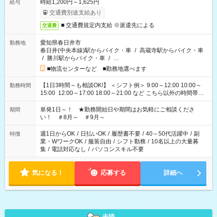
時給1,200円～1,625円
給与
交通費別途支給あり
■ 交通費規定内支給 ※派遣先による
交通費
愛知県春日井市
勤務地
春日井(中央本線)駅からバイク・車
/
高蔵寺駅からバイク・車
/
勝川駅からバイク・車
/
…
■物流センターなど ■勤務地選べます
【1日3時間～も相談OK!】 ＜シフト例＞ 9:00～12:00 10:00～
勤務時間
15:00 12:00～17:00 18:00～21:00 など こちら以外の時間帯も
お気軽にご相談ください！
単発1日～！ ★勤務開始日や期間はお気軽にご相談くださ
期間
い！ ＃8月～ ＃9月～
週1日からOK
/
日払いOK
/
履歴書不要
/
40～50代活躍中
/
副
特徴
業・WワークOK
/
服装自由
/
シフト勤務
/
10名以上の大量募
集
/
電話対応なし
/
パソコンスキル不要
気になる！
応募する
詳細へ
未読