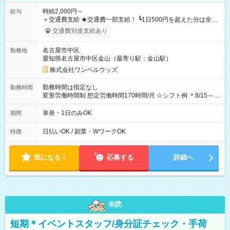
時給2,000円～
給与
＋交通費支給 ★交通費一部支給！ ┗1日500円を超えた分は全額
支給！ ※往復500円以内の方は自己負担となります ★日払い
交通費別途支給あり
OK！（規定あり） ┗働いたその日に現金GET♪ お仕事後はコン
ビニATMから 日払い分を引き落とせます！ 【試用期間】試用
名古屋市中区
勤務地
期間なし
愛知県名古屋市中区金山（最寄り駅：金山駅）
株式会社ワンベルウッズ
勤務時間は指定なし
勤務時間
変形労働時間制 想定労働時間170時間/月 ☆シフト例 ＊8/15～
10/26 全日共通 08：00～12：00 17：00～21：00 ＊8/31
～9/19のみ下記シフトもあります！ 12：00～16：00 ＊9/6～
単発・1日のみOK
期間
10/6、10/11～26のみ下記シフトもあります！ 07：00～11：
00
日払いOK / 副業・WワークOK
特徴
気になる！
応募する
詳細へ
未読
短期＊イベントスタッフ/身分証チェック・手荷