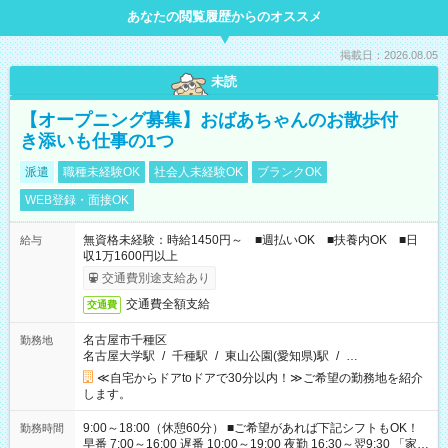
あなたの閲覧履歴からのオススメ
掲載日：2026.08.05
未読
【オープニング募集】おばあちゃんのお散歩付
き添いも仕事の1つ
派遣
職種未経験OK
社会人未経験OK
ブランクOK
WEB登録・面接OK
無資格未経験：時給1450円～ ■週払いOK ■扶養内OK ■日
給与
収1万1600円以上
交通費別途支給あり
交通費全額支給
交通費
名古屋市千種区
勤務地
名古屋大学駅
/
千種駅
/
東山公園(愛知県)駅
/
…
≪自宅からドアtoドアで30分以内！≫ご希望の勤務地を紹介
します。
9:00～18:00（休憩60分） ■ご希望があれば下記シフトもOK！
勤務時間
早番 7:00～16:00 遅番 10:00～19:00 夜勤 16:30～翌9:30 「家族