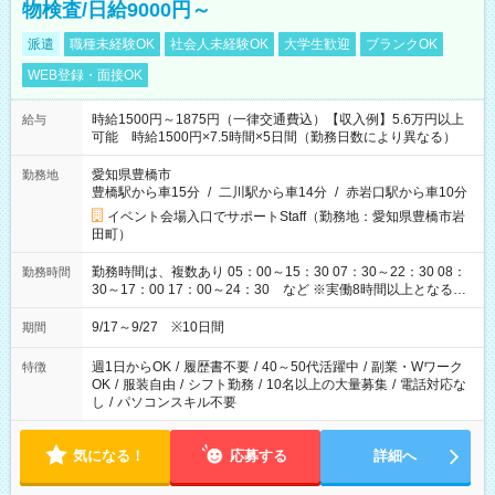
物検査/日給9000円～
派遣
職種未経験OK
社会人未経験OK
大学生歓迎
ブランクOK
WEB登録・面接OK
時給1500円～1875円（一律交通費込）【収入例】5.6万円以上
給与
可能 時給1500円×7.5時間×5日間（勤務日数により異なる）
愛知県豊橋市
勤務地
豊橋駅から車15分
/
二川駅から車14分
/
赤岩口駅から車10分
イベント会場入口でサポートStaff（勤務地：愛知県豊橋市岩
田町）
勤務時間は、複数あり 05：00～15：30 07：30～22：30 08：
勤務時間
30～17：00 17：00～24：30 など ※実働8時間以上となる勤
務もあります。 【休憩】60分+他休憩あり 交替で取得します。
安全面に配慮しこまめな休憩があります。
9/17～9/27 ※10日間
期間
週1日からOK
/
履歴書不要
/
40～50代活躍中
/
副業・Wワーク
特徴
OK
/
服装自由
/
シフト勤務
/
10名以上の大量募集
/
電話対応な
し
/
パソコンスキル不要
気になる！
応募する
詳細へ