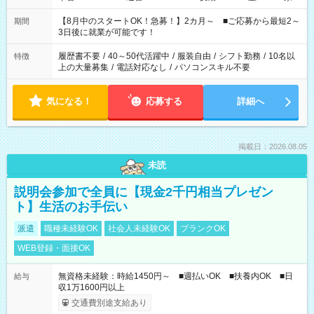
と休みを合わせたい」 「余裕を持って夕飯の準備がしたい」
「できれば残業はしたくない」 など、ご希望を教えてください
【8月中のスタートOK！急募！】2カ月～ ■ご応募から最短2～
期間
ね。 ※Wワーク希望の方へ 今ご覧のお仕事で希望する勤務時間
3日後に就業が可能です！
と、もう1つのお仕事の勤務時間。 合計で週40時間を超える場
合は応募できません。
履歴書不要
/
40～50代活躍中
/
服装自由
/
シフト勤務
/
10名以
特徴
上の大量募集
/
電話対応なし
/
パソコンスキル不要
気になる！
応募する
詳細へ
掲載日：2026.08.05
未読
説明会参加で全員に【現金2千円相当プレゼン
ト】生活のお手伝い
派遣
職種未経験OK
社会人未経験OK
ブランクOK
WEB登録・面接OK
無資格未経験：時給1450円～ ■週払いOK ■扶養内OK ■日
給与
収1万1600円以上
交通費別途支給あり