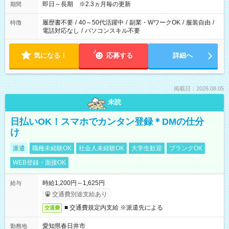
即日～長期 ※2.3ヵ月毎の更新
期間
履歴書不要
/
40～50代活躍中
/
副業・WワークOK
/
服装自由
/
特徴
電話対応なし
/
パソコンスキル不要
気になる！
応募する
詳細へ
掲載日：2026.08.05
未読
日払いOK！スマホでカンタン登録＊DMの仕分
け
派遣
職種未経験OK
社会人未経験OK
大学生歓迎
ブランクOK
WEB登録・面接OK
時給1,200円～1,625円
給与
交通費別途支給あり
■ 交通費規定内支給 ※派遣先による
交通費
愛知県春日井市
勤務地