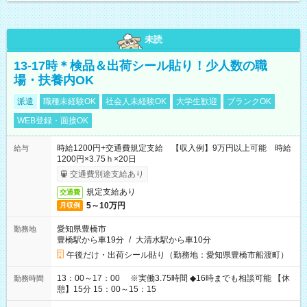
未読
13-17時＊検品＆出荷シール貼り！少人数の職
場・扶養内OK
派遣
職種未経験OK
社会人未経験OK
大学生歓迎
ブランクOK
WEB登録・面接OK
時給1200円+交通費規定支給 【収入例】9万円以上可能 時給
給与
1200円×3.75ｈ×20日
交通費別途支給あり
規定支給あり
交通費
5～10万円
月収例
愛知県豊橋市
勤務地
豊橋駅から車19分
/
大清水駅から車10分
午後だけ・出荷シール貼り（勤務地：愛知県豊橋市船渡町）
13：00～17：00 ※実働3.75時間 ◆16時までも相談可能 【休
勤務時間
憩】15分 15：00～15：15