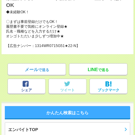
OK
◆未経験OK！
〇まずは事前登録だけでもOK！
履歴書不要で気軽にオンライン登録★
氏名・職種などを入力するだけ★
オシゴトただいま少しずつ増加中★
【広告ナンバー：1314WR0715G51★22-N】
メール
LINE
で送る
で送る
シェア
ツイート
ブックマーク
かんたん検索はこちら
エンバイトTOP