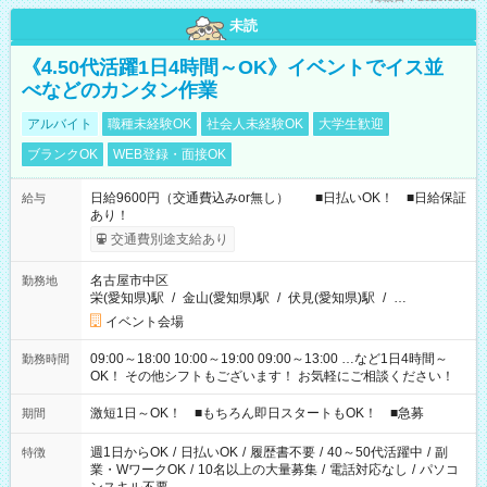
未読
《4.50代活躍1日4時間～OK》イベントでイス並
べなどのカンタン作業
アルバイト
職種未経験OK
社会人未経験OK
大学生歓迎
ブランクOK
WEB登録・面接OK
日給9600円（交通費込みor無し） ■日払いOK！ ■日給保証
給与
あり！
交通費別途支給あり
名古屋市中区
勤務地
栄(愛知県)駅
/
金山(愛知県)駅
/
伏見(愛知県)駅
/
…
イベント会場
09:00～18:00 10:00～19:00 09:00～13:00 …など1日4時間～
勤務時間
OK！ その他シフトもございます！ お気軽にご相談ください！
激短1日～OK！ ■もちろん即日スタートもOK！ ■急募
期間
週1日からOK
/
日払いOK
/
履歴書不要
/
40～50代活躍中
/
副
特徴
業・WワークOK
/
10名以上の大量募集
/
電話対応なし
/
パソコ