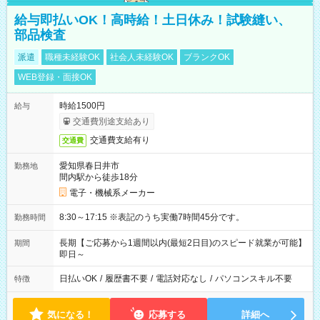
給与即払いOK！高時給！土日休み！試験縫い、
部品検査
派遣
職種未経験OK
社会人未経験OK
ブランクOK
WEB登録・面接OK
時給1500円
給与
交通費別途支給あり
交通費支給有り
交通費
愛知県春日井市
勤務地
間内駅から徒歩18分
電子・機械系メーカー
8:30～17:15 ※表記のうち実働7時間45分です。
勤務時間
長期【ご応募から1週間以内(最短2日目)のスピード就業が可能】
期間
即日～
日払いOK
/
履歴書不要
/
電話対応なし
/
パソコンスキル不要
特徴
気になる！
応募する
詳細へ