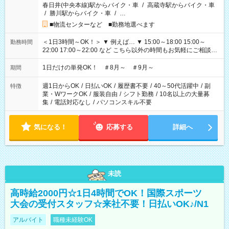
春日井(中央本線)駅からバイク・車
/
高蔵寺駅からバイク・車
/
勝川駅からバイク・車
/
…
■物流センターなど ■勤務地選べます
＜1日3時間～OK！＞ ▼ 例えば… ▼ 15:00～18:00 15:00～
勤務時間
22:00 17:00～22:00 など こちら以外の時間もお気軽にご相談く
ださい！
1日だけの単発OK！ ＃8月～ ＃9月～
期間
週1日からOK
/
日払いOK
/
履歴書不要
/
40～50代活躍中
/
副
特徴
業・WワークOK
/
服装自由
/
シフト勤務
/
10名以上の大量募
集
/
電話対応なし
/
パソコンスキル不要
気になる！
応募する
詳細へ
未読
高時給2000円☆1日4時間でOK！国際スポーツ
大会の受付スタッフ☆来社不要！日払いOK♪/N1
アルバイト
職種未経験OK