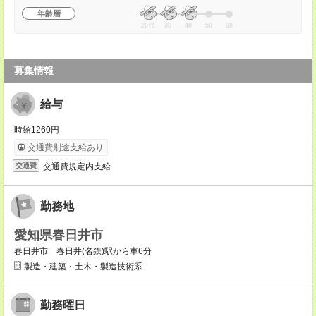
年齢層
20代
30
40
50
60
募集情報
給与
時給1260円
交通費別途支給あり
交通費規定内支給
交通費
勤務地
愛知県春日井市
春日井市 春日井(名鉄)駅から車6分
製造・建築・土木・製造技術系
勤務曜日