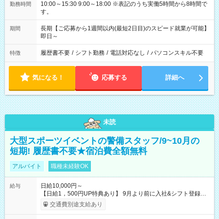
10:00～15:30 9:00～18:00 ※表記のうち実働5時間から8時間で
勤務時間
す。
長期【ご応募から1週間以内(最短2日目)のスピード就業が可能】
期間
即日～
履歴書不要
/
シフト勤務
/
電話対応なし
/
パソコンスキル不要
特徴
気になる！
応募する
詳細へ
未読
大型スポーツイベントの警備スタッフ/9~10月の
短期! 履歴書不要★宿泊費全額無料
アルバイト
職種未経験OK
日給10,000円～
給与
【日給1，500円UP特典あり】 9月より前に入社&シフト登録す
ると 期間中(9/16~10/23) の日給がUP! 日給1万1500円でしっか
交通費別途支給あり
り稼げます♪ 【試用期間】試用期間なし