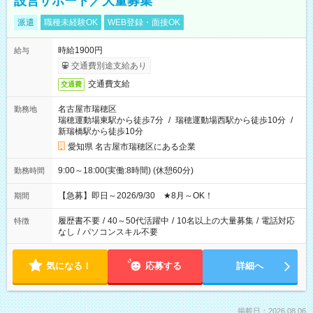
設営サポート／大量募集
派遣
職種未経験OK
WEB登録・面接OK
時給1900円
給与
交通費別途支給あり
交通費支給
交通費
名古屋市瑞穂区
勤務地
瑞穂運動場東駅から徒歩7分
/
瑞穂運動場西駅から徒歩10分
/
新瑞橋駅から徒歩10分
愛知県 名古屋市瑞穂区にある企業
9:00～18:00(実働:8時間) (休憩60分)
勤務時間
【急募】即日～2026/9/30 ★8月～OK！
期間
履歴書不要
/
40～50代活躍中
/
10名以上の大量募集
/
電話対応
特徴
なし
/
パソコンスキル不要
気になる！
応募する
詳細へ
掲載日：2026.08.06