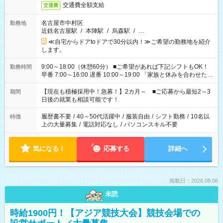
交通費全額支給
交通費
名古屋市中村区
勤務地
近鉄名古屋駅
/
本陣駅
/
烏森駅
/
…
≪自宅からドアtoドアで30分以内！≫ご希望の勤務地を紹介
します。
9:00～18:00（休憩60分） ■ご希望があれば下記シフトもOK！
勤務時間
早番 7:00～16:00 遅番 10:00～19:00 「家族と休みを合わせた
い」 「余裕を持って夕飯の準備がしたい」 「できれば残業はし
たくない」 など、ご希望を教えてくださいね。 ※Wワーク希望
【現在も積極採用中！急募！】2カ月～ ■ご応募から最短2～3
期間
の方へ 今ご覧のお仕事で希望する勤務時間と、もう1つのお仕事
日後の就業も相談可能です！
の勤務時間。 合計で週40時間を超える場合は応募できません。
履歴書不要
/
40～50代活躍中
/
服装自由
/
シフト勤務
/
10名以
特徴
上の大量募集
/
電話対応なし
/
パソコンスキル不要
気になる！
応募する
詳細へ
掲載日：2026.08.06
未読
時給1900円！【アジア競技大会】競技会場での