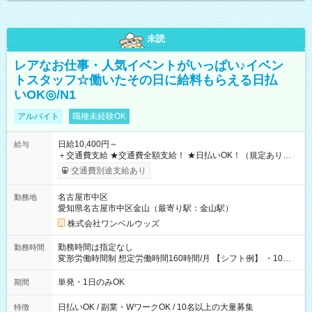
未読
レアなお仕事・人気イベントがいっぱい♪イベン
トスタッフ☆働いたその日に給料もらえる日払
いOK◎/N1
アルバイト
職種未経験OK
日給10,400円～
給与
＋交通費支給 ★交通費全額支給！ ★日払いOK！（規定あり） ┗
働いたその日に現金GET♪ お仕事後はコンビニATMから 日払
交通費別途支給あり
い分を引き落とせます！ 【試用期間】試用期間なし
名古屋市中区
勤務地
愛知県名古屋市中区金山（最寄り駅：金山駅）
株式会社ワンベルウッズ
勤務時間は指定なし
勤務時間
変形労働時間制 想定労働時間160時間/月 【シフト例】 ・10：
00～20：00
単発・1日のみOK
期間
日払いOK / 副業・WワークOK / 10名以上の大量募集
特徴