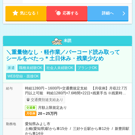
気になる！
応募する
詳細へ
未読
＼重量物なし・軽作業／バーコード読み取って
シールをぺたっ＊土日休み・残業少なめ
派遣
職種未経験OK
社会人未経験OK
ブランクOK
WEB登録・面接OK
時給1280円～1600円+交通費規定支給 【月収例】月収22.7万
給与
円以上可能 時給1280円×7.6時間×22日+残業手当 ※残業時間、
月10時間で計算
交通費別途支給あり
月額上限規定あり
交通費
20～25万円
月収例
愛知県みよし市
勤務地
土橋(愛知県)駅から車15分
/
三好ケ丘駅から車12分
/
新豊田駅
から車14分