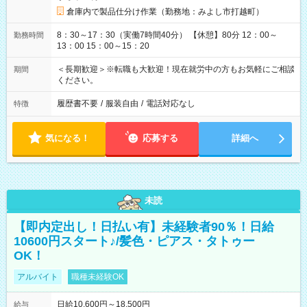
倉庫内で製品仕分け作業（勤務地：みよし市打越町）
8：30～17：30（実働7時間40分） 【休憩】80分 12：00～
勤務時間
13：00 15：00～15：20
＜長期歓迎＞※転職も大歓迎！現在就労中の方もお気軽にご相談
期間
ください。
履歴書不要
/
服装自由
/
電話対応なし
特徴
気になる！
応募する
詳細へ
未読
【即内定出し！日払い有】未経験者90％！日給
10600円スタート♪/髪色・ピアス・タトゥー
OK！
アルバイト
職種未経験OK
日給10,600円～18,500円
給与