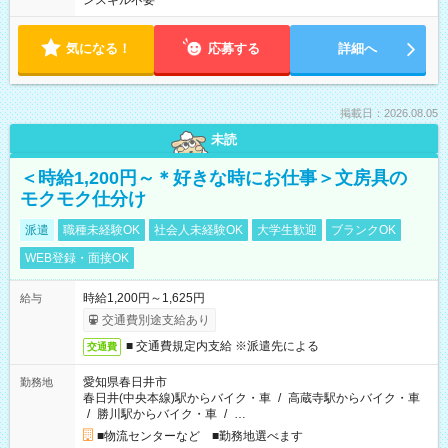
ンスキル不要
気になる！
応募する
詳細へ
掲載日：2026.08.05
未読
＜時給1,200円～＊好きな時にお仕事＞文房具の
モクモク仕分け
派遣
職種未経験OK
社会人未経験OK
大学生歓迎
ブランクOK
WEB登録・面接OK
時給1,200円～1,625円
給与
交通費別途支給あり
■ 交通費規定内支給 ※派遣先による
交通費
愛知県春日井市
勤務地
春日井(中央本線)駅からバイク・車
/
高蔵寺駅からバイク・車
/
勝川駅からバイク・車
/
…
■物流センターなど ■勤務地選べます