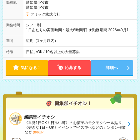
愛知県小牧市
勤務地
愛知県小牧市
フリック株式会社
シフト制
勤務時間
1日あたりの実働時間：最大8時間/日 ★勤務期間 2026年9月16
日~2026年10月23日 短期勤務OK! 期間中フル勤務できる方優遇
※週3~5日勤務(勤務日数応相談) ※期間前から勤務スタートも可
短期（1ヶ月以内）
期間
能です! ★勤務時間 8:00~17:00(休憩1時間) ※現場により変動あ
り ※夜勤シフトあり
日払いOK / 10名以上の大量募集
特徴
気になる！
応募する
詳細へ
編集部イチオシ
《単発1日OK！日払い可》＊お菓子のモクモクシール貼り、
《好きな1日～OK》イベントでイス並べなどのカンタン作業
など
(8/6UP!)