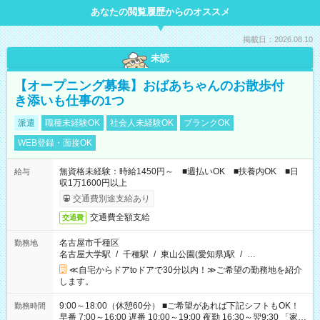
あなたの閲覧履歴からのオススメ
掲載日：2026.08.10
未読
【オープニング募集】おばあちゃんのお散歩付
き添いも仕事の1つ
派遣
職種未経験OK
社会人未経験OK
ブランクOK
WEB登録・面接OK
無資格未経験：時給1450円～ ■週払いOK ■扶養内OK ■日
給与
収1万1600円以上
交通費別途支給あり
交通費全額支給
交通費
名古屋市千種区
勤務地
名古屋大学駅
/
千種駅
/
東山公園(愛知県)駅
/
…
≪自宅からドアtoドアで30分以内！≫ご希望の勤務地を紹介
します。
9:00～18:00（休憩60分） ■ご希望があれば下記シフトもOK！
勤務時間
早番 7:00～16:00 遅番 10:00～19:00 夜勤 16:30～翌9:30 「家族