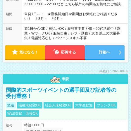
22:00 17:00～22:00 など こちら以外の時間もお気軽にご相談く
ださい！
単発1日～！ ★勤務開始日や期間はお気軽にご相談くださ
期間
い！ ＃8月～ ＃9月～
週1日からOK
/
日払いOK
/
履歴書不要
/
40～50代活躍中
/
副
特徴
業・WワークOK
/
服装自由
/
シフト勤務
/
10名以上の大量募
集
/
電話対応なし
/
パソコンスキル不要
気になる！
応募する
詳細へ
掲載日：2026.08.06
未読
国際的スポーツイベントの選手団及び記者等の
受付業務！
派遣
職種未経験OK
社会人未経験OK
大学生歓迎
ブランクOK
WEB登録・面接OK
時給2,000円
給与