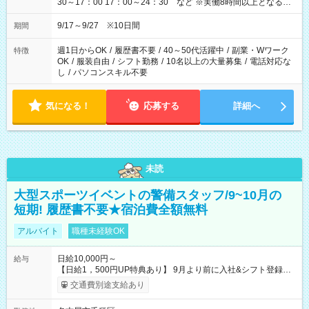
30～17：00 17：00～24：30 など ※実働8時間以上となる勤
務もあります。 【休憩】60分+他休憩あり 交替で取得します。
安全面に配慮しこまめな休憩があります。
9/17～9/27 ※10日間
期間
週1日からOK
/
履歴書不要
/
40～50代活躍中
/
副業・Wワーク
特徴
OK
/
服装自由
/
シフト勤務
/
10名以上の大量募集
/
電話対応な
し
/
パソコンスキル不要
気になる！
応募する
詳細へ
未読
大型スポーツイベントの警備スタッフ/9~10月の
短期! 履歴書不要★宿泊費全額無料
アルバイト
職種未経験OK
日給10,000円～
給与
【日給1，500円UP特典あり】 9月より前に入社&シフト登録す
ると 期間中(9/16~10/23) の日給がUP! 日給1万1500円でしっか
交通費別途支給あり
り稼げます♪ 【試用期間】試用期間なし