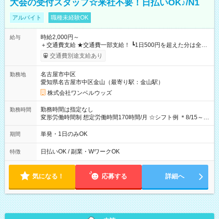
大会の受付スタッフ☆来社不要！日払いOK♪/N1
アルバイト
職種未経験OK
時給2,000円～
給与
＋交通費支給 ★交通費一部支給！ ┗1日500円を超えた分は全額
支給！ ※往復500円以内の方は自己負担となります ★日払い
交通費別途支給あり
OK！（規定あり） ┗働いたその日に現金GET♪ お仕事後はコン
ビニATMから 日払い分を引き落とせます！ 【試用期間】試用
名古屋市中区
勤務地
期間なし
愛知県名古屋市中区金山（最寄り駅：金山駅）
株式会社ワンベルウッズ
勤務時間は指定なし
勤務時間
変形労働時間制 想定労働時間170時間/月 ☆シフト例 ＊8/15～
10/26 全日共通 08：00～12：00 17：00～21：00 ＊8/31
～9/19のみ下記シフトもあります！ 12：00～16：00 ＊9/6～
単発・1日のみOK
期間
10/6、10/11～26のみ下記シフトもあります！ 07：00～11：
00
日払いOK / 副業・WワークOK
特徴
気になる！
応募する
詳細へ