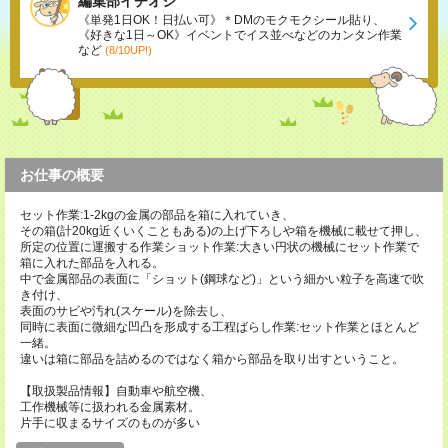
編集部イチオシ
《単発1日OK！日払い可》＊DMのモクモクシール貼り、
《好きな1日～OK》イベントでイス並べなどのカンタン作業
など
(8/10UP!)
お仕事の概要
セット作業:1-2kgの金属の部品を箱に入れていき、
その箱(計20kg近くいくこともある)の上げ下ろしや箱を機械に載せて押し、
所定の位置に運搬する作業ショット作業:大きい円状の機械にセット作業で
箱に入れた部品を入れる。
中で金属部品の表面に「ショット(鋼球など)」という細かい粒子を高速で吹
き付け、
表面のサビや汚れ(スケール)を除去し、
同時に表面に微細な凹凸を形成する工程ばらし作業:セット作業とほとんど
一緒。
違いは箱に部品を詰めるのではなく箱から部品を取り出すということ。
【取扱製品情報】自動車や航空機、
工作機械等に扱われる金属素材。
片手に収まるサイズのものが多い