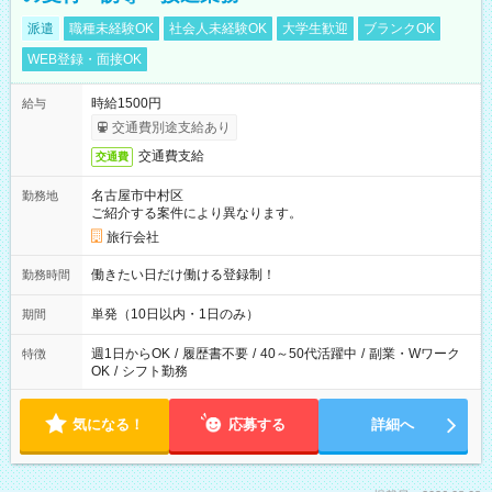
派遣
職種未経験OK
社会人未経験OK
大学生歓迎
ブランクOK
WEB登録・面接OK
時給1500円
給与
交通費別途支給あり
交通費支給
交通費
名古屋市中村区
勤務地
ご紹介する案件により異なります。
旅行会社
働きたい日だけ働ける登録制！
勤務時間
単発（10日以内・1日のみ）
期間
週1日からOK
/
履歴書不要
/
40～50代活躍中
/
副業・Wワーク
特徴
OK
/
シフト勤務
気になる！
応募する
詳細へ