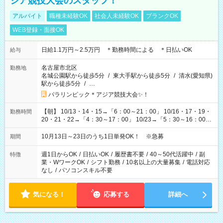
ジア競技大会のスタッフ！
アルバイト
職種未経験OK
社会人未経験OK
ブランクOK
WEB登録・面接OK
日給1.1万円～2.5万円 ＊勤務時間による ＊日払いOK
給与
名古屋市北区
勤務地
名城公園駅から徒歩5分
/
東大手駅から徒歩5分
/
清水(愛知県)
駅から徒歩5分
/
…
パラリンピック＊アジア競技大会✨！
【朝】 10/13・14・15→「6：00～21：00」 10/16・17・19・
勤務時間
20・21・22→「4：30～17：00」 10/23→「5：30～16：00」
【夕方】 10/16・17・19～21→「17：00～26：00」
10/22→「17：00～24：30」 10/23→「16：00～23：00」 ＊
10月13日～23日のうち1日単発OK！ ※急募
期間
勤務時間に関して、面談時にしっかりお伝えします！ 朝だ
け、夕方だけ、などもOKです！
週1日からOK
/
日払いOK
/
履歴書不要
/
40～50代活躍中
/
副
特徴
業・WワークOK
/
シフト勤務
/
10名以上の大量募集
/
電話対応
なし
/
パソコンスキル不要
気になる！
応募する
詳細へ