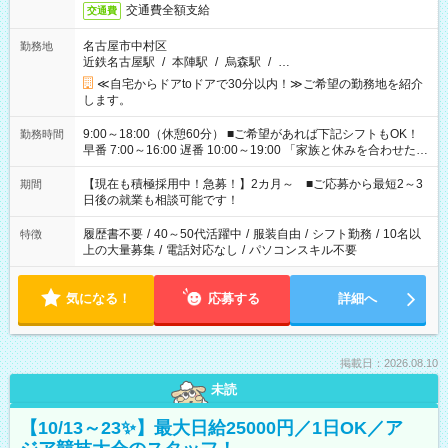
交通費全額支給
交通費
名古屋市中村区
勤務地
近鉄名古屋駅
/
本陣駅
/
烏森駅
/
…
≪自宅からドアtoドアで30分以内！≫ご希望の勤務地を紹介
します。
9:00～18:00（休憩60分） ■ご希望があれば下記シフトもOK！
勤務時間
早番 7:00～16:00 遅番 10:00～19:00 「家族と休みを合わせた
い」 「余裕を持って夕飯の準備がしたい」 「できれば残業はし
たくない」 など、ご希望を教えてくださいね。 ※Wワーク希望
【現在も積極採用中！急募！】2カ月～ ■ご応募から最短2～3
期間
の方へ 今ご覧のお仕事で希望する勤務時間と、もう1つのお仕事
日後の就業も相談可能です！
の勤務時間。 合計で週40時間を超える場合は応募できません。
履歴書不要
/
40～50代活躍中
/
服装自由
/
シフト勤務
/
10名以
特徴
上の大量募集
/
電話対応なし
/
パソコンスキル不要
気になる！
応募する
詳細へ
掲載日：2026.08.10
未読
【10/13～23✨】最大日給25000円／1日OK／ア