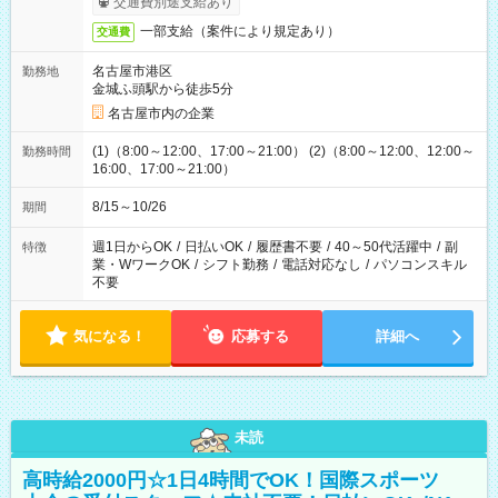
交通費別途支給あり
一部支給（案件により規定あり）
交通費
名古屋市港区
勤務地
金城ふ頭駅から徒歩5分
名古屋市内の企業
(1)（8:00～12:00、17:00～21:00） (2)（8:00～12:00、12:00～
勤務時間
16:00、17:00～21:00）
8/15～10/26
期間
週1日からOK
/
日払いOK
/
履歴書不要
/
40～50代活躍中
/
副
特徴
業・WワークOK
/
シフト勤務
/
電話対応なし
/
パソコンスキル
不要
気になる！
応募する
詳細へ
未読
高時給2000円☆1日4時間でOK！国際スポーツ