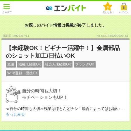
0
メニュー
気になる！
ログイン
お探しのバイト情報は掲載が終了しました。
掲載日 :2026
/
07
/
14
No.SCOST8200920-T4
【未経験OK！ビギナー活躍中！】金属部品
のショット加工/日払いOK
派遣
職種未経験OK
社会人未経験OK
ブランクOK
WEB登録・面接OK
自分の時間も大切！
モチベーションもUP！
≪自分の時間も大切≫残業はほとんどナシ！場合によってはお願い
...
もっとみる