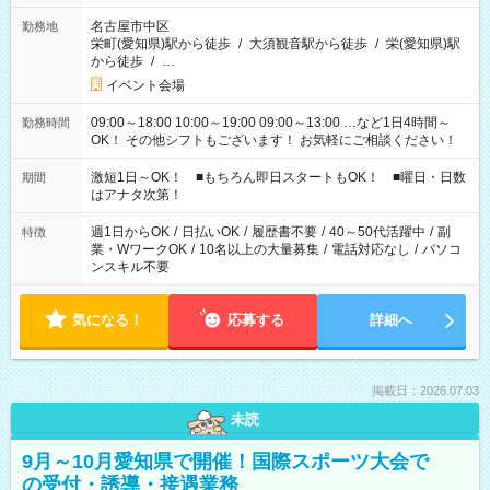
名古屋市中区
勤務地
栄町(愛知県)駅から徒歩
/
大須観音駅から徒歩
/
栄(愛知県)駅
から徒歩
/
…
イベント会場
09:00～18:00 10:00～19:00 09:00～13:00 …など1日4時間～
勤務時間
OK！ その他シフトもございます！ お気軽にご相談ください！
激短1日～OK！ ■もちろん即日スタートもOK！ ■曜日・日数
期間
はアナタ次第！
週1日からOK
/
日払いOK
/
履歴書不要
/
40～50代活躍中
/
副
特徴
業・WワークOK
/
10名以上の大量募集
/
電話対応なし
/
パソコ
ンスキル不要
気になる！
応募する
詳細へ
掲載日：2026.07.03
未読
9月～10月愛知県で開催！国際スポーツ大会で
の受付・誘導・接遇業務