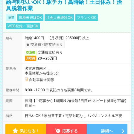
給与即払いOK！駅チカ！高時給！土日休み！治
具脱着作業
派遣
職種未経験OK
社会人未経験OK
ブランクOK
WEB登録・面接OK
時給1400円 【月収例】235000円以上
給与
交通費別途支給あり
交通費支給有り
交通費
20～25万円
月収例
名古屋市南区
勤務地
本星崎駅から徒歩5分
自動車輸送関係
8:00～17:00 ※表記のうち実働8時間です。
勤務時間
長期【ご応募から1週間以内(最短2日目)のスピード就業が可能】
期間
即日～
日払いOK
/
履歴書不要
/
電話対応なし
/
パソコンスキル不要
特徴
気になる！
応募する
詳細へ