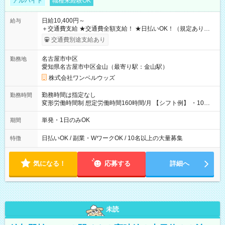
アルバイト
職種未経験OK
日給10,400円～
給与
＋交通費支給 ★交通費全額支給！ ★日払いOK！（規定あり） ┗
働いたその日に現金GET♪ お仕事後はコンビニATMから 日払
交通費別途支給あり
い分を引き落とせます！ 【試用期間】試用期間なし
名古屋市中区
勤務地
愛知県名古屋市中区金山（最寄り駅：金山駅）
株式会社ワンベルウッズ
勤務時間は指定なし
勤務時間
変形労働時間制 想定労働時間160時間/月 【シフト例】 ・10：
00～20：00
単発・1日のみOK
期間
日払いOK / 副業・WワークOK / 10名以上の大量募集
特徴
気になる！
応募する
詳細へ
未読