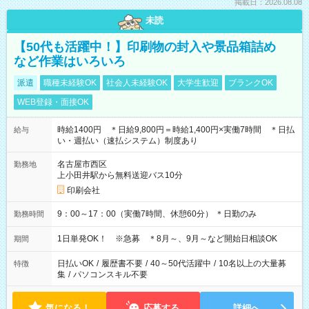
掲載日：2026.08.08
未読
【50代も活躍中！】印刷物の封入や景品箱詰め
など作業はいろいろ
派遣
職種未経験OK
社会人未経験OK
大学生歓迎
ブランクOK
WEB登録・面接OK
時給1400円 ＊日給9,800円＝時給1,400円×実働7時間 ＊日払
給与
い・週払い（速払システム）制度あり
名古屋市西区
勤務地
上小田井駅から無料送迎バス10分
印刷会社
9：00～17：00（実働7時間、休憩60分） ＊日勤のみ
勤務時間
1日単発OK！ ※急募 ＊8月～、9月～など開始日相談OK
期間
日払いOK
/
履歴書不要
/
40～50代活躍中
/
10名以上の大量募
特徴
集
/
パソコンスキル不要
気になる！
応募する
詳細へ