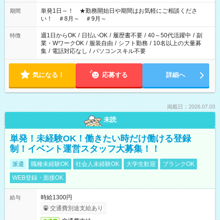
ださい！
単発1日～！ ★勤務開始日や期間はお気軽にご相談くださ
期間
い！ ＃8月～ ＃9月～
週1日からOK
/
日払いOK
/
履歴書不要
/
40～50代活躍中
/
副
特徴
業・WワークOK
/
服装自由
/
シフト勤務
/
10名以上の大量募
集
/
電話対応なし
/
パソコンスキル不要
気になる！
応募する
詳細へ
掲載日：2026.07.03
未読
単発！未経験OK！働きたい時だけ働ける登録
制！イベント運営スタッフ大募集！！
派遣
職種未経験OK
社会人未経験OK
大学生歓迎
ブランクOK
WEB登録・面接OK
時給1300円
給与
交通費別途支給あり