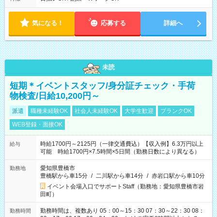
気になる！
応募する
詳細へ
未読
短期＊イベントスタッフ/身分証チェック・手荷
物検査/日給10,200円～
派遣
職種未経験OK
社会人未経験OK
大学生歓迎
ブランクOK
WEB登録・面接OK
時給1700円～2125円（一律交通費込）【収入例】6.3万円以上
給与
可能 時給1700円×7.5時間×5日間（勤務日数により異なる）
愛知県豊橋市
勤務地
豊橋駅から車15分
/
二川駅から車14分
/
赤岩口駅から車10分
イベント会場入口でサポートStaff（勤務地：愛知県豊橋市岩
田町）
勤務時間は、複数あり 05：00～15：30 07：30～22：30 08：
勤務時間