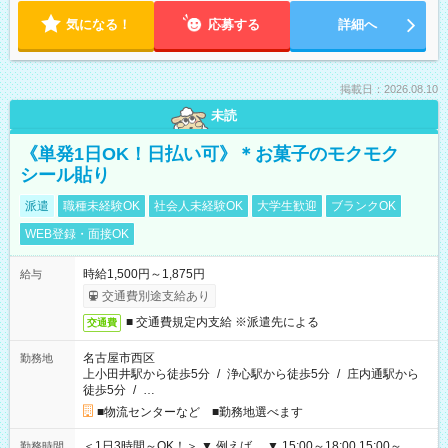
気になる！
応募する
詳細へ
掲載日：2026.08.10
未読
《単発1日OK！日払い可》＊お菓子のモクモク
シール貼り
派遣
職種未経験OK
社会人未経験OK
大学生歓迎
ブランクOK
WEB登録・面接OK
時給1,500円～1,875円
給与
交通費別途支給あり
■ 交通費規定内支給 ※派遣先による
交通費
名古屋市西区
勤務地
上小田井駅から徒歩5分
/
浄心駅から徒歩5分
/
庄内通駅から
徒歩5分
/
…
■物流センターなど ■勤務地選べます
＜1日3時間～OK！＞ ▼ 例えば… ▼ 15:00～18:00 15:00～
勤務時間