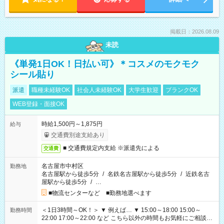
掲載日：2026.08.09
未読
《単発1日OK！日払い可》＊コスメのモクモク
シール貼り
派遣
職種未経験OK
社会人未経験OK
大学生歓迎
ブランクOK
WEB登録・面接OK
時給1,500円～1,875円
給与
交通費別途支給あり
■ 交通費規定内支給 ※派遣先による
交通費
名古屋市中村区
勤務地
名古屋駅から徒歩5分
/
名鉄名古屋駅から徒歩5分
/
近鉄名古
屋駅から徒歩5分
/
…
■物流センターなど ■勤務地選べます
＜1日3時間～OK！＞ ▼ 例えば… ▼ 15:00～18:00 15:00～
勤務時間
22:00 17:00～22:00 など こちら以外の時間もお気軽にご相談く