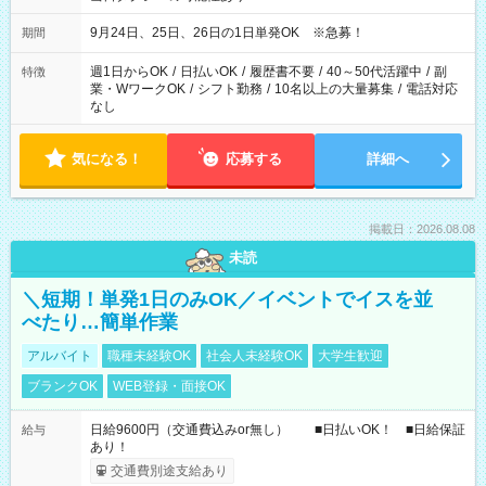
9月24日、25日、26日の1日単発OK ※急募！
期間
週1日からOK
/
日払いOK
/
履歴書不要
/
40～50代活躍中
/
副
特徴
業・WワークOK
/
シフト勤務
/
10名以上の大量募集
/
電話対応
なし
気になる！
応募する
詳細へ
掲載日：2026.08.08
未読
＼短期！単発1日のみOK／イベントでイスを並
べたり…簡単作業
アルバイト
職種未経験OK
社会人未経験OK
大学生歓迎
ブランクOK
WEB登録・面接OK
日給9600円（交通費込みor無し） ■日払いOK！ ■日給保証
給与
あり！
交通費別途支給あり