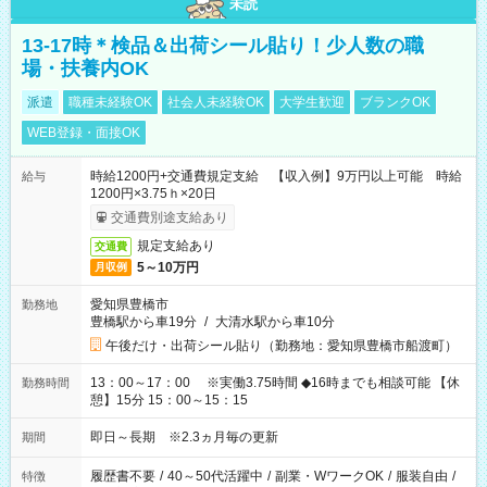
未読
13-17時＊検品＆出荷シール貼り！少人数の職
場・扶養内OK
派遣
職種未経験OK
社会人未経験OK
大学生歓迎
ブランクOK
WEB登録・面接OK
時給1200円+交通費規定支給 【収入例】9万円以上可能 時給
給与
1200円×3.75ｈ×20日
交通費別途支給あり
規定支給あり
交通費
5～10万円
月収例
愛知県豊橋市
勤務地
豊橋駅から車19分
/
大清水駅から車10分
午後だけ・出荷シール貼り（勤務地：愛知県豊橋市船渡町）
13：00～17：00 ※実働3.75時間 ◆16時までも相談可能 【休
勤務時間
憩】15分 15：00～15：15
即日～長期 ※2.3ヵ月毎の更新
期間
履歴書不要
/
40～50代活躍中
/
副業・WワークOK
/
服装自由
/
特徴