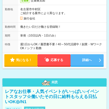
交通費支給
交通費
名古屋市中村区
勤務地
ご紹介する案件により異なります。
旅行会社
働きたい日だけ働ける登録制！
勤務時間
単発（10日以内・1日のみ）
期間
週1日からOK
/
履歴書不要
/
40～50代活躍中
/
副業・Wワーク
特徴
OK
/
シフト勤務
気になる！
応募する
詳細へ
未読
レアなお仕事・人気イベントがいっぱい♪イベン
トスタッフ☆働いたその日に給料もらえる日払
いOK◎/N1