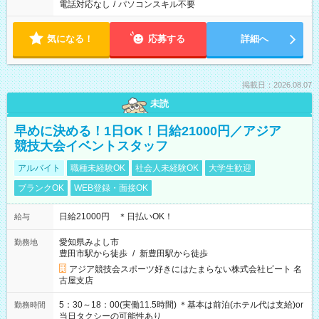
電話対応なし
/
パソコンスキル不要
気になる！
応募する
詳細へ
掲載日：2026.08.07
未読
早めに決める！1日OK！日給21000円／アジア
競技大会イベントスタッフ
アルバイト
職種未経験OK
社会人未経験OK
大学生歓迎
ブランクOK
WEB登録・面接OK
日給21000円 ＊日払いOK！
給与
愛知県みよし市
勤務地
豊田市駅から徒歩
/
新豊田駅から徒歩
アジア競技会スポーツ好きにはたまらない株式会社ビート 名
古屋支店
5：30～18：00(実働11.5時間) ＊基本は前泊(ホテル代は支給)or
勤務時間
当日タクシーの可能性あり