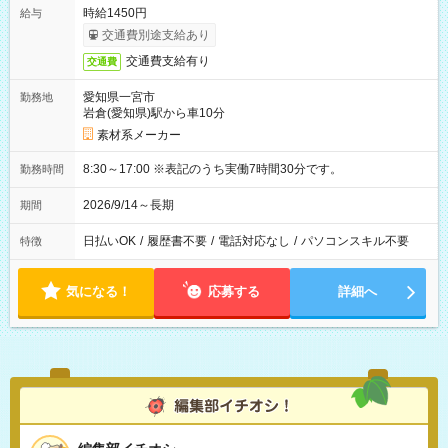
時給1450円
給与
交通費別途支給あり
交通費支給有り
交通費
愛知県一宮市
勤務地
岩倉(愛知県)駅から車10分
素材系メーカー
8:30～17:00 ※表記のうち実働7時間30分です。
勤務時間
2026/9/14～長期
期間
日払いOK
/
履歴書不要
/
電話対応なし
/
パソコンスキル不要
特徴
気になる！
応募する
詳細へ