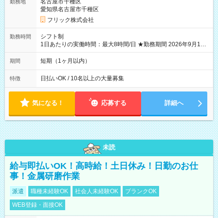
名古屋市千種区
勤務地
愛知県名古屋市千種区
フリック株式会社
シフト制
勤務時間
1日あたりの実働時間：最大8時間/日 ★勤務期間 2026年9月16
日~2026年10月23日 短期勤務OK! 期間中フル勤務できる方優遇
※週3~5日勤務(勤務日数応相談) ※期間前から勤務スタートも可
短期（1ヶ月以内）
期間
能です! ★勤務時間 8:00~17:00(休憩1時間) ※現場により変動あ
り ※夜勤シフトあり
日払いOK / 10名以上の大量募集
特徴
気になる！
応募する
詳細へ
未読
給与即払いOK！高時給！土日休み！日勤のお仕
事！金属研磨作業
派遣
職種未経験OK
社会人未経験OK
ブランクOK
WEB登録・面接OK