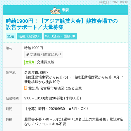
掲載日：2026.08.10
未読
時給1900円！【アジア競技大会】競技会場での
設営サポート／大量募集
派遣
職種未経験OK
WEB登録・面接OK
時給1900円
給与
交通費別途支給あり
交通費支給
交通費
名古屋市瑞穂区
勤務地
瑞穂運動場東駅から徒歩7分
/
瑞穂運動場西駅から徒歩10分
/
新瑞橋駅から徒歩10分
愛知県 名古屋市瑞穂区にある企業
9:00～18:00(実働:8時間) (休憩60分)
勤務時間
【急募】即日～2026/9/30 ★8月～OK！
期間
履歴書不要
/
40～50代活躍中
/
10名以上の大量募集
/
電話対応
特徴
なし
/
パソコンスキル不要