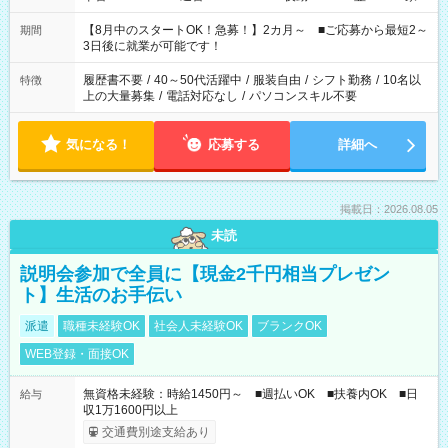
と休みを合わせたい」 「余裕を持って夕飯の準備がしたい」
「できれば残業はしたくない」 など、ご希望を教えてください
【8月中のスタートOK！急募！】2カ月～ ■ご応募から最短2～
期間
ね。 ※Wワーク希望の方へ 今ご覧のお仕事で希望する勤務時間
3日後に就業が可能です！
と、もう1つのお仕事の勤務時間。 合計で週40時間を超える場
合は応募できません。
履歴書不要
/
40～50代活躍中
/
服装自由
/
シフト勤務
/
10名以
特徴
上の大量募集
/
電話対応なし
/
パソコンスキル不要
気になる！
応募する
詳細へ
掲載日：2026.08.05
未読
説明会参加で全員に【現金2千円相当プレゼン
ト】生活のお手伝い
派遣
職種未経験OK
社会人未経験OK
ブランクOK
WEB登録・面接OK
無資格未経験：時給1450円～ ■週払いOK ■扶養内OK ■日
給与
収1万1600円以上
交通費別途支給あり