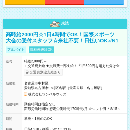
未読
高時給2000円☆1日4時間でOK！国際スポーツ
大会の受付スタッフ☆来社不要！日払いOK♪/N1
アルバイト
職種未経験OK
時給2,000円～
給与
＋交通費支給 ★交通費一部支給！ ┗1日500円を超えた分は全額
支給！ ※往復500円以内の方は自己負担となります ★日払い
交通費別途支給あり
OK！（規定あり） ┗働いたその日に現金GET♪ お仕事後はコン
ビニATMから 日払い分を引き落とせます！ 【試用期間】試用
名古屋市中村区
勤務地
期間なし
愛知県名古屋市中村区名駅（最寄り駅：名古屋駅）
株式会社ワンベルウッズ
勤務時間は指定なし
勤務時間
変形労働時間制 想定労働時間170時間/月 ☆シフト例 ＊8/15～
10/26 全日共通 08：00～12：00 17：00～21：00 ＊8/31
～9/19のみ下記シフトもあります！ 12：00～16：00 ＊9/6～
単発・1日のみOK
期間
10/6、10/11～26のみ下記シフトもあります！ 07：00～11：
00
日払いOK / 副業・WワークOK
特徴