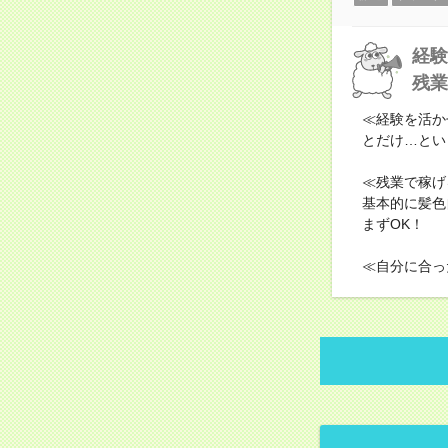
経験
残業
≪経験を活か
とだけ…とい
≪残業で稼げ
基本的に髪色
まずOK！
≪自分に合っ