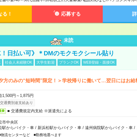
なる！
応募する
詳
未読
K！日払い可》＊DMのモクモクシール貼り
K
社会人未経験OK
大学生歓迎
ブランクOK
WEB登録・面接OK
夕方のみの“短時間”限定！＞学校帰りに働いて…翌日にはお給
1,500円～1,875円
交通費別途支給あり
■ 交通費規定内支給 ※派遣先による
通費
松市中央区
松駅からバイク・車
/
新浜松駅からバイク・車
/
遠州病院駅からバイク・車
/
■物流センターなど ■勤務地選べます