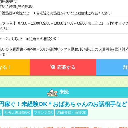
岡県袋井市
井駅
/
愛野(静岡県)駅
介護施設や病院など ★自宅近くの施設がいいなど勤務地ご相談ください
フト例】 07:00～16:00 09:00～18:00 17:00～09:00 ※ 上記は一例で
ださい！
日～2ヶ月以上 ■開始日の相談OK！
払いOK
/
履歴書不要
/
40～50代活躍中
/
シフト勤務
/
10名以上の大量募集
/
電話対
不要
なる！
応募する
詳
未読
万円稼ぐ！未経験OK＊おばあちゃんのお話相手など
K
社会人未経験OK
ブランクOK
WEB登録・面接OK