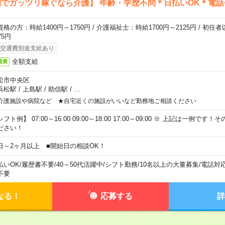
でガッツリ稼ぐなら介護】 年齢・学歴不問＊日払いOK＊電話
資格の方：時給1400円～1750円 / 介護福祉士：時給1700円～2125円 / 初任
75円
交通費別途支給あり
全額支給
通費
松市中央区
浜松駅
/
上島駅
/
助信駅
/
…
介護施設や病院など ★自宅近くの施設がいいなど勤務地ご相談ください
フト例】 07:00～16:00 09:00～18:00 17:00～09:00 ※ 上記は一例で
ださい！
日～2ヶ月以上 ■開始日の相談OK！
払いOK
/
履歴書不要
/
40～50代活躍中
/
シフト勤務
/
10名以上の大量募集
/
電話対
不要
なる！
応募する
詳