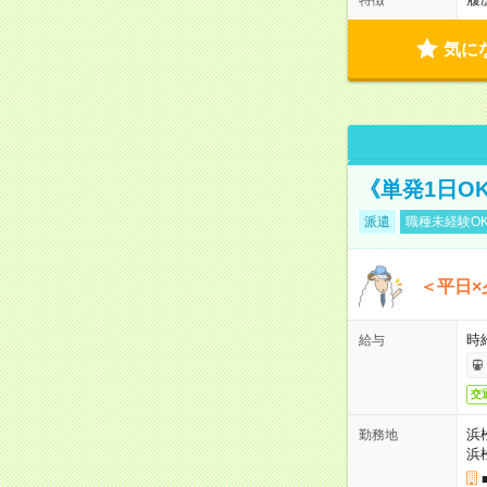
気に
《単発1日O
派遣
職種未経験O
＜平日×
時給
給与
交
浜
勤務地
浜