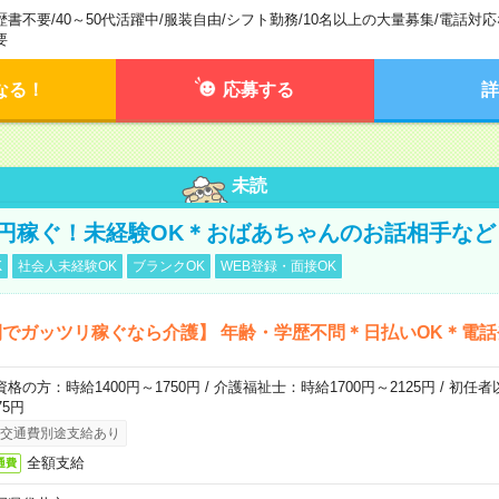
歴書不要
/
40～50代活躍中
/
服装自由
/
シフト勤務
/
10名以上の大量募集
/
電話対応
要
なる！
応募する
詳
未読
万円稼ぐ！未経験OK＊おばあちゃんのお話相手など
K
社会人未経験OK
ブランクOK
WEB登録・面接OK
でガッツリ稼ぐなら介護】 年齢・学歴不問＊日払いOK＊電話
資格の方：時給1400円～1750円 / 介護福祉士：時給1700円～2125円 / 初任
75円
交通費別途支給あり
全額支給
通費