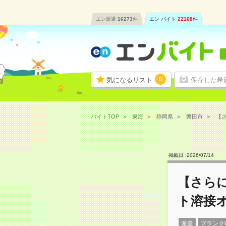
エン派遣
16273
件
エン バイト
22168
件
0
気になるリスト
保存した希
バイトTOP
東海
静岡県
磐田市
【さ
掲載日 :
2026
/
07
/
14
【さら
ト溶接オ
派遣
ブランク