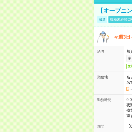
【オープニン
派遣
職種未経験O
≪週3日
無
給与
交
名
勤務地
名
9:
勤務時間
夜
残
望
【
期間