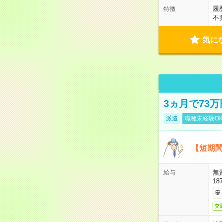
履
特徴
不
気に
3ヵ月で73
派遣
職種未経験O
【短期間
無
給与
18
交