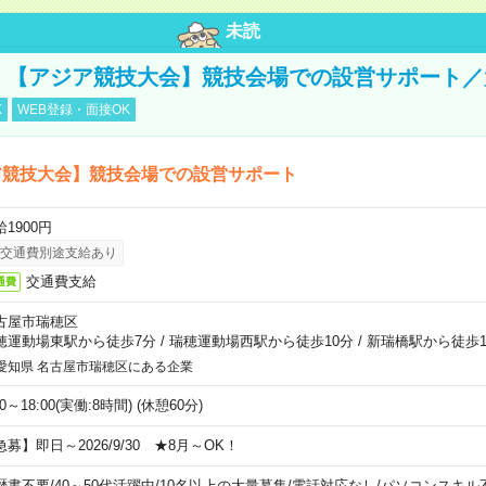
未読
円！【アジア競技大会】競技会場での設営サポート
K
WEB登録・面接OK
ア競技大会】競技会場での設営サポート
1900円
交通費別途支給あり
交通費支給
通費
古屋市瑞穂区
穂運動場東駅から徒歩7分
/
瑞穂運動場西駅から徒歩10分
/
新瑞橋駅から徒歩1
愛知県 名古屋市瑞穂区にある企業
00～18:00(実働:8時間) (休憩60分)
急募】即日～2026/9/30 ★8月～OK！
歴書不要
/
40～50代活躍中
/
10名以上の大量募集
/
電話対応なし
/
パソコンスキル