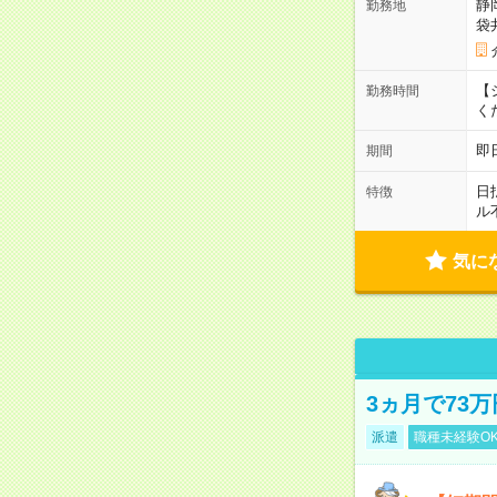
静
勤務地
袋
【シ
勤務時間
く
即
期間
日
特徴
ル
気に
3ヵ月で73
派遣
職種未経験O