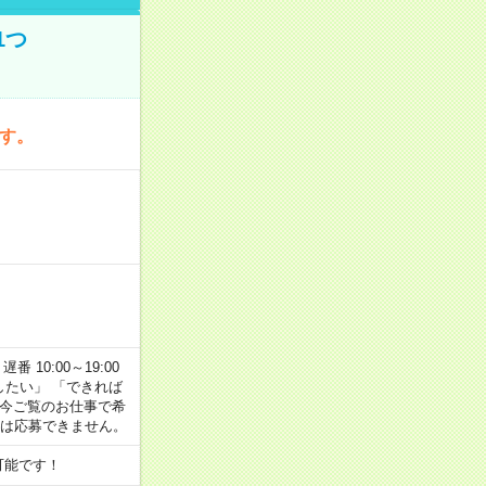
1つ
です。
番 10:00～19:00
がしたい」 「できれば
 今ご覧のお仕事で希
合は応募できません。
可能です！