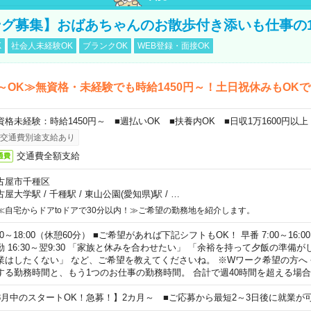
グ募集】おばあちゃんのお散歩付き添いも仕事の
K
社会人未経験OK
ブランクOK
WEB登録・面接OK
～OK≫無資格・未経験でも時給1450円～！土日祝休みもOK
資格未経験：時給1450円～ ■週払いOK ■扶養内OK ■日収1万1600円以上
交通費別途支給あり
交通費全額支給
通費
古屋市千種区
古屋大学駅
/
千種駅
/
東山公園(愛知県)駅
/
…
≪自宅からドアtoドアで30分以内！≫ご希望の勤務地を紹介します。
00～18:00（休憩60分） ■ご希望があれば下記シフトもOK！ 早番 7:00～16:00 遅
勤 16:30～翌9:30 「家族と休みを合わせたい」 「余裕を持って夕飯の準備
業はしたくない」 など、ご希望を教えてくださいね。 ※Wワーク希望の方へ
する勤務時間と、もう1つのお仕事の勤務時間。 合計で週40時間を超える場
8月中のスタートOK！急募！】2カ月～ ■ご応募から最短2～3日後に就業が