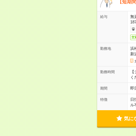
【短期間
無
給与
18
交
浜
勤務地
新
【シ
勤務時間
く
即
期間
日
特徴
ル
気に