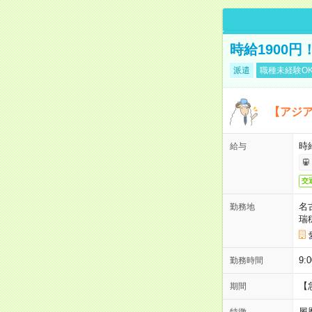
時給1900
派遣
職種未経験O
【アジ
時給
給与
交
名
勤務地
瑞
9:
勤務時間
【
期間
履
特徴