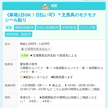
未読
《単発1日OK！日払い可》＊文房具のモクモク
シール貼り
派遣
職種未経験OK
社会人未経験OK
大学生歓迎
ブランクOK
WEB登録・面接OK
時給1,200円～1,625円
給与
交通費別途支給あり
■ 交通費規定内支給 ※派遣先による
交通費
愛知県小牧市
勤務地
小牧駅からバイク・車
/
小牧原駅からバイク・車
/
味岡駅から
バイク・車
/
…
■物流センターなど ■勤務地選べます
＜1日3時間～OK！＞ ▼ 例えば… ▼ 15:00～18:00 15:00～
勤務時間
22:00 17:00～22:00 など こちら以外の時間もお気軽にご相談く
ださい！
単発1日～！ ★勤務開始日や期間はお気軽にご相談くださ
期間
い！ ＃8月～ ＃9月～