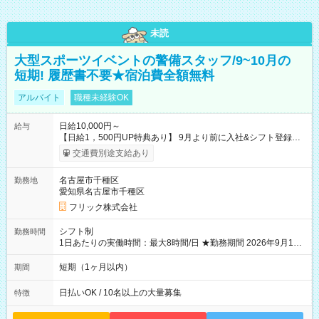
未読
大型スポーツイベントの警備スタッフ/9~10月の
短期! 履歴書不要★宿泊費全額無料
アルバイト
職種未経験OK
日給10,000円～
給与
【日給1，500円UP特典あり】 9月より前に入社&シフト登録す
ると 期間中(9/16~10/23) の日給がUP! 日給1万1500円でしっか
交通費別途支給あり
り稼げます♪ 【試用期間】試用期間なし
名古屋市千種区
勤務地
愛知県名古屋市千種区
フリック株式会社
シフト制
勤務時間
1日あたりの実働時間：最大8時間/日 ★勤務期間 2026年9月16
日~2026年10月23日 短期勤務OK! 期間中フル勤務できる方優遇
※週3~5日勤務(勤務日数応相談) ※期間前から勤務スタートも可
短期（1ヶ月以内）
期間
能です! ★勤務時間 8:00~17:00(休憩1時間) ※現場により変動あ
り ※夜勤シフトあり
日払いOK / 10名以上の大量募集
特徴