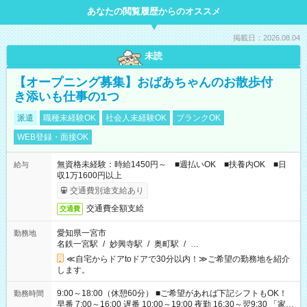
あなたの閲覧履歴からのオススメ
掲載日：2026.08.04
未読
【オープニング募集】おばあちゃんのお散歩付
き添いも仕事の1つ
派遣
職種未経験OK
社会人未経験OK
ブランクOK
WEB登録・面接OK
無資格未経験：時給1450円～ ■週払いOK ■扶養内OK ■日
給与
収1万1600円以上
交通費別途支給あり
交通費全額支給
交通費
愛知県一宮市
勤務地
名鉄一宮駅
/
妙興寺駅
/
奥町駅
/
…
≪自宅からドアtoドアで30分以内！≫ご希望の勤務地を紹介
します。
9:00～18:00（休憩60分） ■ご希望があれば下記シフトもOK！
勤務時間
早番 7:00～16:00 遅番 10:00～19:00 夜勤 16:30～翌9:30 「家族