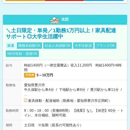
未読
＼土日限定・単発／1勤務1万円以上！家具配達
サポート◎大学生活躍中
派遣
職種未経験OK
社会人未経験OK
大学生歓迎
ブランクOK
WEB登録・面接OK
時給1400円（一律交通費込）収入11,200円 時給1400円×8時
給与
間
5～10万円
月収例
愛知県豊川市
勤務地
牛久保駅から車4分
/
下地駅から車9分
/
豊川駅から車11分
/
…
家具移動・配達補助（勤務地：愛知県豊川市正岡町）
9：00～18：00（実働8時間） 【残業】なし 【休憩】60分 ・ト
勤務時間
イレ、水分補給、随時可能
土日祝 ※短期（延長の可能性あり）
期間