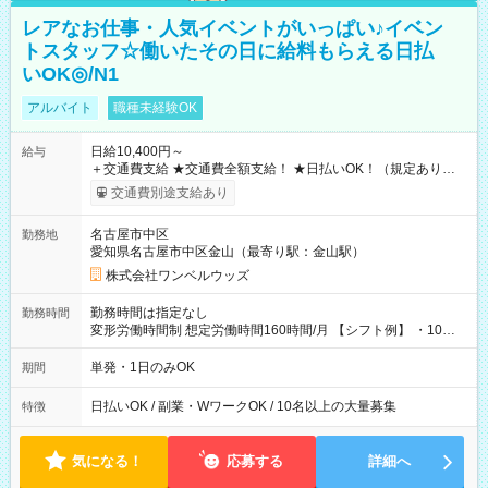
レアなお仕事・人気イベントがいっぱい♪イベン
トスタッフ☆働いたその日に給料もらえる日払
いOK◎/N1
アルバイト
職種未経験OK
日給10,400円～
給与
＋交通費支給 ★交通費全額支給！ ★日払いOK！（規定あり） ┗
働いたその日に現金GET♪ お仕事後はコンビニATMから 日払
交通費別途支給あり
い分を引き落とせます！ 【試用期間】試用期間なし
名古屋市中区
勤務地
愛知県名古屋市中区金山（最寄り駅：金山駅）
株式会社ワンベルウッズ
勤務時間は指定なし
勤務時間
変形労働時間制 想定労働時間160時間/月 【シフト例】 ・10：
00～20：00
単発・1日のみOK
期間
日払いOK / 副業・WワークOK / 10名以上の大量募集
特徴
気になる！
応募する
詳細へ