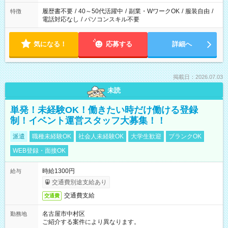
履歴書不要
/
40～50代活躍中
/
副業・WワークOK
/
服装自由
/
特徴
電話対応なし
/
パソコンスキル不要
気になる！
応募する
詳細へ
掲載日：2026.07.03
未読
単発！未経験OK！働きたい時だけ働ける登録
制！イベント運営スタッフ大募集！！
派遣
職種未経験OK
社会人未経験OK
大学生歓迎
ブランクOK
WEB登録・面接OK
時給1300円
給与
交通費別途支給あり
交通費支給
交通費
名古屋市中村区
勤務地
ご紹介する案件により異なります。