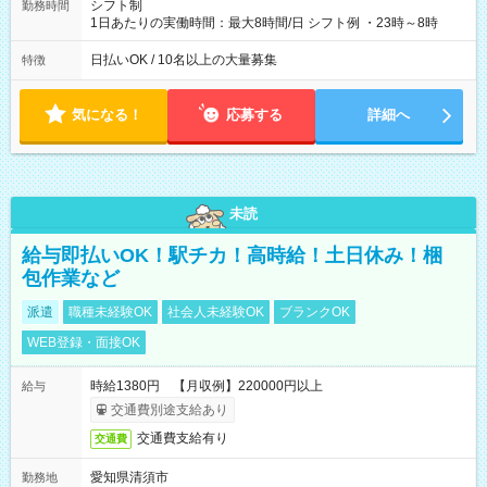
シフト制
勤務時間
1日あたりの実働時間：最大8時間/日 シフト例 ・23時～8時
日払いOK / 10名以上の大量募集
特徴
気になる！
応募する
詳細へ
未読
給与即払いOK！駅チカ！高時給！土日休み！梱
包作業など
派遣
職種未経験OK
社会人未経験OK
ブランクOK
WEB登録・面接OK
時給1380円 【月収例】220000円以上
給与
交通費別途支給あり
交通費支給有り
交通費
愛知県清須市
勤務地