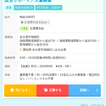
設営サポート／大量募集
派遣
職種未経験OK
WEB登録・面接OK
時給1900円
給与
交通費別途支給あり
交通費支給
交通費
名古屋市瑞穂区
勤務地
瑞穂運動場東駅から徒歩7分
/
瑞穂運動場西駅から徒歩10分
/
新瑞橋駅から徒歩10分
愛知県 名古屋市瑞穂区にある企業
9:00～18:00(実働:8時間) (休憩60分)
勤務時間
【急募】即日～2026/9/30 ★8月～OK！
期間
履歴書不要
/
40～50代活躍中
/
10名以上の大量募集
/
電話対応
特徴
なし
/
パソコンスキル不要
気になる！
応募する
詳細へ
掲載日：2026.08.09