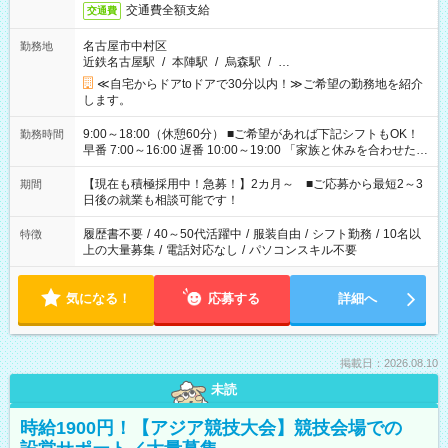
交通費全額支給
交通費
名古屋市中村区
勤務地
近鉄名古屋駅
/
本陣駅
/
烏森駅
/
…
≪自宅からドアtoドアで30分以内！≫ご希望の勤務地を紹介
します。
9:00～18:00（休憩60分） ■ご希望があれば下記シフトもOK！
勤務時間
早番 7:00～16:00 遅番 10:00～19:00 「家族と休みを合わせた
い」 「余裕を持って夕飯の準備がしたい」 「できれば残業はし
たくない」 など、ご希望を教えてくださいね。 ※Wワーク希望
【現在も積極採用中！急募！】2カ月～ ■ご応募から最短2～3
期間
の方へ 今ご覧のお仕事で希望する勤務時間と、もう1つのお仕事
日後の就業も相談可能です！
の勤務時間。 合計で週40時間を超える場合は応募できません。
履歴書不要
/
40～50代活躍中
/
服装自由
/
シフト勤務
/
10名以
特徴
上の大量募集
/
電話対応なし
/
パソコンスキル不要
気になる！
応募する
詳細へ
掲載日：2026.08.10
未読
時給1900円！【アジア競技大会】競技会場での