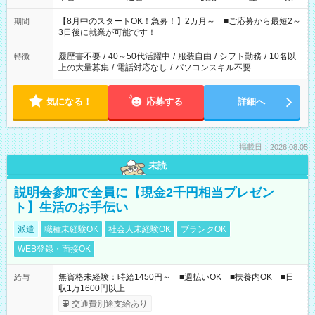
と休みを合わせたい」 「余裕を持って夕飯の準備がしたい」
「できれば残業はしたくない」 など、ご希望を教えてください
【8月中のスタートOK！急募！】2カ月～ ■ご応募から最短2～
期間
ね。 ※Wワーク希望の方へ 今ご覧のお仕事で希望する勤務時間
3日後に就業が可能です！
と、もう1つのお仕事の勤務時間。 合計で週40時間を超える場
合は応募できません。
履歴書不要
/
40～50代活躍中
/
服装自由
/
シフト勤務
/
10名以
特徴
上の大量募集
/
電話対応なし
/
パソコンスキル不要
気になる！
応募する
詳細へ
掲載日：2026.08.05
未読
説明会参加で全員に【現金2千円相当プレゼン
ト】生活のお手伝い
派遣
職種未経験OK
社会人未経験OK
ブランクOK
WEB登録・面接OK
無資格未経験：時給1450円～ ■週払いOK ■扶養内OK ■日
給与
収1万1600円以上
交通費別途支給あり