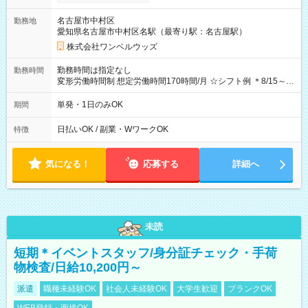
OK！（規定あり） ┗働いたその日に現金GET♪ お仕事後はコン
ビニATMから 日払い分を引き落とせます！ 【試用期間】試用
名古屋市中村区
勤務地
期間なし
愛知県名古屋市中村区名駅（最寄り駅：名古屋駅）
株式会社ワンベルウッズ
勤務時間は指定なし
勤務時間
変形労働時間制 想定労働時間170時間/月 ☆シフト例 ＊8/15～
10/26 全日共通 08：00～12：00 17：00～21：00 ＊8/31
～9/19のみ下記シフトもあります！ 12：00～16：00 ＊9/6～
単発・1日のみOK
期間
10/6、10/11～26のみ下記シフトもあります！ 07：00～11：
00
日払いOK / 副業・WワークOK
特徴
気になる！
応募する
詳細へ
未読
短期＊イベントスタッフ/身分証チェック・手荷
物検査/日給10,200円～
派遣
職種未経験OK
社会人未経験OK
大学生歓迎
ブランクOK