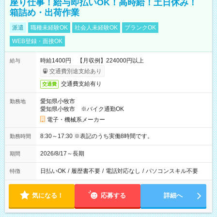
座り仕事！給与即払いOK！高時給！土日休み！
箱詰め・出荷作業
派遣
職種未経験OK
社会人未経験OK
ブランクOK
WEB登録・面接OK
時給1400円 【月収例】224000円以上
給与
交通費別途支給あり
交通費支給有り
交通費
愛知県小牧市
勤務地
愛知県小牧市 ※バイク通勤OK
電子・機械系メーカー
8:30～17:30 ※表記のうち実働8時間です。
勤務時間
2026/8/17～長期
期間
日払いOK
/
履歴書不要
/
電話対応なし
/
パソコンスキル不要
特徴
気になる！
応募する
詳細へ