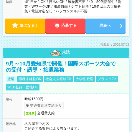
週1日からOK
/
日払いOK
/
履歴書不要
/
40～50代活躍中
/
副
特徴
業・WワークOK
/
服装自由
/
シフト勤務
/
10名以上の大量募
集
/
電話対応なし
/
パソコンスキル不要
気になる！
応募する
詳細へ
掲載日：2026.07.03
未読
9月～10月愛知県で開催！国際スポーツ大会で
の受付・誘導・接遇業務
派遣
職種未経験OK
社会人未経験OK
大学生歓迎
ブランクOK
WEB登録・面接OK
時給1500円
給与
交通費別途支給あり
交通費支給
交通費
名古屋市中村区
勤務地
ご紹介する案件により異なります。