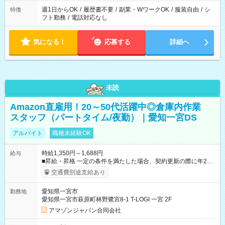
週1日からOK
/
履歴書不要
/
副業・WワークOK
/
服装自由
/
シ
特徴
フト勤務
/
電話対応なし
気になる！
応募する
詳細へ
未読
Amazon直雇用！20～50代活躍中◎倉庫内作業
スタッフ（パートタイム/夜勤）｜愛知一宮DS
アルバイト
職種未経験OK
時給1,350円～1,688円
給与
■昇給・昇格 一定の条件を満たした場合、契約更新の際に年2回
まで昇給の機会があります。 ■正社員登用制度あり ※月末締/翌
交通費別途支給あり
月25日支払い ※時間外手当、別途支給 ※深夜割増賃金 (22:00～
翌5:00までは時給が25%UPします) ☆給与前払い制度有！
愛知県一宮市
勤務地
☆Amazon直雇用で安定して働けます！ 【試用期間】試用期間
愛知県一宮市萩原町林野鷺宮8-1 T-LOGI 一宮 2F
あり 試用期間の長さ：1週間 雇用形態、給与は本採用時と同じ
です。
アマゾンジャパン合同会社