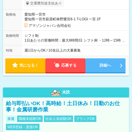
実費支給） ※22:00～翌5:00までは時給25%UP！ ■給与前払い
交通費別途支給あり
制度あり ※前払い額の上限あり、手数料無料（Amazon負担）
そのほか所定の条件が適用されます 【試用期間】試用期間なし
愛知県一宮市
勤務地
愛知県一宮市萩原町林野鷺宮8-1 T-LOGI 一宮 2F
アマゾンジャパン合同会社
シフト制
勤務時間
1日あたりの実働時間：最大8時間/日 シフト例 ・12時～15時 入
社後、就業可能シフトをご確認の上、申請してください。
週1日からOK / 10名以上の大量募集
特徴
気になる！
応募する
詳細へ
未読
給与即払いOK！高時給！土日休み！日勤のお仕
事！金属研磨作業
派遣
職種未経験OK
社会人未経験OK
ブランクOK
WEB登録・面接OK