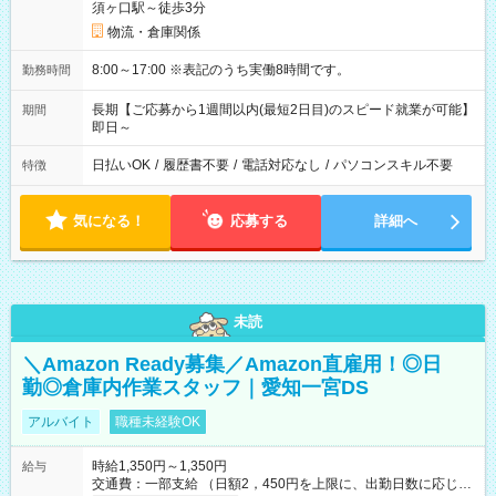
須ヶ口駅～徒歩3分
物流・倉庫関係
8:00～17:00 ※表記のうち実働8時間です。
勤務時間
長期【ご応募から1週間以内(最短2日目)のスピード就業が可能】
期間
即日～
日払いOK
/
履歴書不要
/
電話対応なし
/
パソコンスキル不要
特徴
気になる！
応募する
詳細へ
未読
＼Amazon Ready募集／Amazon直雇用！◎日
勤◎倉庫内作業スタッフ｜愛知一宮DS
アルバイト
職種未経験OK
時給1,350円～1,350円
給与
交通費：一部支給 （日額2，450円を上限に、出勤日数に応じて