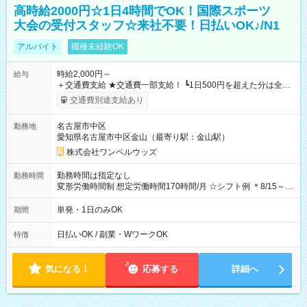
高時給2000円☆1日4時間でOK！国際スポーツ
大会の受付スタッフ☆来社不要！日払いOK♪/N1
アルバイト
職種未経験OK
時給2,000円～
給与
＋交通費支給 ★交通費一部支給！ ┗1日500円を超えた分は全額
支給！ ※往復500円以内の方は自己負担となります ★日払い
交通費別途支給あり
OK！（規定あり） ┗働いたその日に現金GET♪ お仕事後はコン
ビニATMから 日払い分を引き落とせます！ 【試用期間】試用
名古屋市中区
勤務地
期間なし
愛知県名古屋市中区金山（最寄り駅：金山駅）
株式会社ワンベルウッズ
勤務時間は指定なし
勤務時間
変形労働時間制 想定労働時間170時間/月 ☆シフト例 ＊8/15～
10/26 全日共通 08：00～12：00 17：00～21：00 ＊8/31
～9/19のみ下記シフトもあります！ 12：00～16：00 ＊9/6～
単発・1日のみOK
期間
10/6、10/11～26のみ下記シフトもあります！ 07：00～11：
00
日払いOK / 副業・WワークOK
特徴
気になる！
応募する
詳細へ