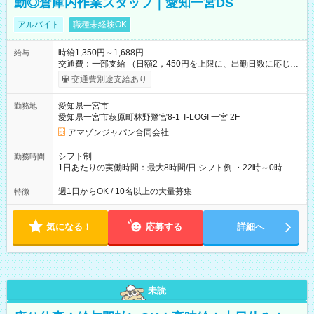
勤◎倉庫内作業スタッフ｜愛知一宮DS
アルバイト
職種未経験OK
時給1,350円～1,688円
給与
交通費：一部支給 （日額2，450円を上限に、出勤日数に応じて
実費支給） ※22:00～翌5:00までは時給25%UP！ ■給与前払い
交通費別途支給あり
制度あり ※前払い額の上限あり、手数料無料（Amazon負担）
そのほか所定の条件が適用されます 【試用期間】試用期間なし
愛知県一宮市
勤務地
愛知県一宮市萩原町林野鷺宮8-1 T-LOGI 一宮 2F
アマゾンジャパン合同会社
シフト制
勤務時間
1日あたりの実働時間：最大8時間/日 シフト例 ・22時～0時 入
社後、就業可能シフトをご確認の上、申請してください。
週1日からOK / 10名以上の大量募集
特徴
気になる！
応募する
詳細へ
未読