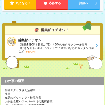
気になる！
応募する
詳細へ
編集部イチオシ
《単発1日OK！日払い可》＊DMのモクモクシール貼り、
《好きな1日～OK》イベントでイス並べなどのカンタン作業
など
(8/10UP!)
お仕事の概要
当社スタッフさん活躍中！！
簡単
食品のピッキング・検品作業
大手飲食店やスーパー向けの出荷作業！