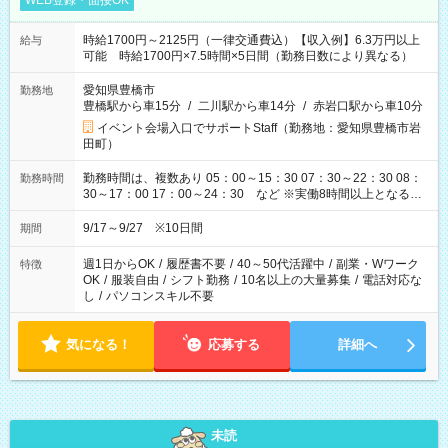
WEB登録・面接OK
時給1700円～2125円（一律交通費込）【収入例】6.3万円以上
給与
可能 時給1700円×7.5時間×5日間（勤務日数により異なる）
愛知県豊橋市
勤務地
豊橋駅から車15分
/
二川駅から車14分
/
赤岩口駅から車10分
イベント会場入口でサポートStaff（勤務地：愛知県豊橋市岩
田町）
勤務時間は、複数あり 05：00～15：30 07：30～22：30 08：
勤務時間
30～17：00 17：00～24：30 など ※実働8時間以上となる勤
務もあります。 【休憩】60分+他休憩あり 交替で取得します。
安全面に配慮しこまめな休憩があります。
9/17～9/27 ※10日間
期間
週1日からOK
/
履歴書不要
/
40～50代活躍中
/
副業・Wワーク
特徴
OK
/
服装自由
/
シフト勤務
/
10名以上の大量募集
/
電話対応な
し
/
パソコンスキル不要
気になる！
応募する
詳細へ
未読