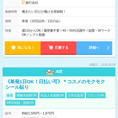
旅行会社
働きたい日だけ働ける登録制！
勤務時間
単発（10日以内・1日のみ）
期間
週1日からOK
/
履歴書不要
/
40～50代活躍中
/
副業・Wワーク
特徴
OK
/
シフト勤務
気になる！
応募する
詳細へ
掲載日：2026.08.09
未読
《単発1日OK！日払い可》＊コスメのモクモク
シール貼り
派遣
職種未経験OK
社会人未経験OK
大学生歓迎
ブランクOK
WEB登録・面接OK
時給1,500円～1,875円
給与