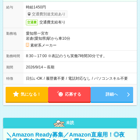
時給1450円
給与
交通費別途支給あり
交通費支給有り
交通費
愛知県一宮市
勤務地
岩倉(愛知県)駅から車10分
素材系メーカー
8:30～17:00 ※表記のうち実働7時間30分です。
勤務時間
2026/9/14～長期
期間
日払いOK
/
履歴書不要
/
電話対応なし
/
パソコンスキル不要
特徴
気になる！
応募する
詳細へ
未読
＼Amazon Ready募集／Amazon直雇用！◎夜