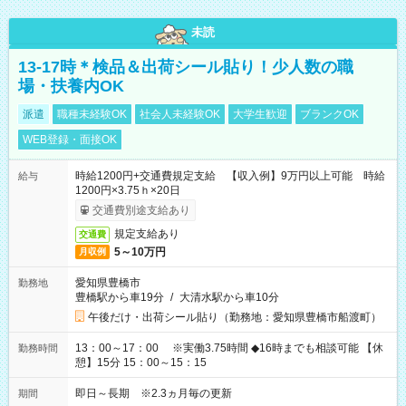
未読
13-17時＊検品＆出荷シール貼り！少人数の職
場・扶養内OK
派遣
職種未経験OK
社会人未経験OK
大学生歓迎
ブランクOK
WEB登録・面接OK
時給1200円+交通費規定支給 【収入例】9万円以上可能 時給
給与
1200円×3.75ｈ×20日
交通費別途支給あり
規定支給あり
交通費
5～10万円
月収例
愛知県豊橋市
勤務地
豊橋駅から車19分
/
大清水駅から車10分
午後だけ・出荷シール貼り（勤務地：愛知県豊橋市船渡町）
13：00～17：00 ※実働3.75時間 ◆16時までも相談可能 【休
勤務時間
憩】15分 15：00～15：15
即日～長期 ※2.3ヵ月毎の更新
期間