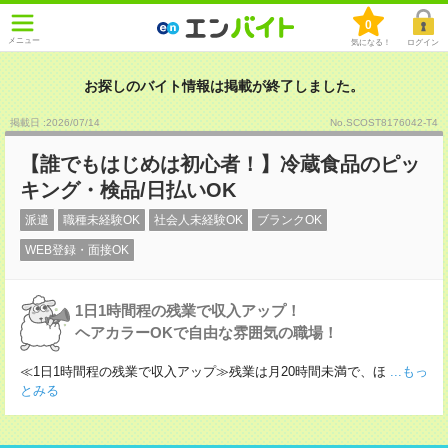
0
メニュー
気になる！
ログイン
お探しのバイト情報は掲載が終了しました。
掲載日 :2026
/
07
/
14
No.SCOST8176042-T4
【誰でもはじめは初心者！】冷蔵食品のピッ
キング・検品/日払いOK
派遣
職種未経験OK
社会人未経験OK
ブランクOK
WEB登録・面接OK
1日1時間程の残業で収入アップ！
ヘアカラーOKで自由な雰囲気の職場！
≪1日1時間程の残業で収入アップ≫残業は月20時間未満で、ほ
...もっ
とみる