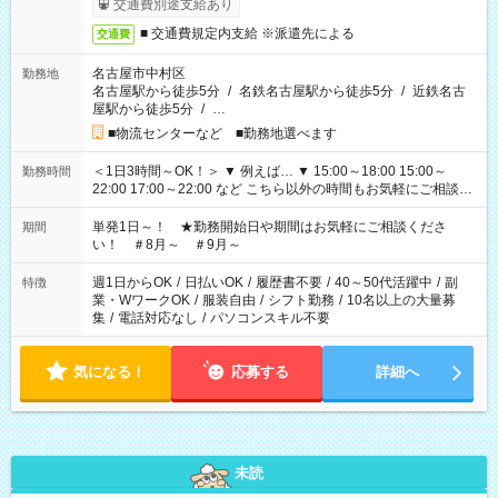
交通費別途支給あり
■ 交通費規定内支給 ※派遣先による
交通費
名古屋市中村区
勤務地
名古屋駅から徒歩5分
/
名鉄名古屋駅から徒歩5分
/
近鉄名古
屋駅から徒歩5分
/
…
■物流センターなど ■勤務地選べます
＜1日3時間～OK！＞ ▼ 例えば… ▼ 15:00～18:00 15:00～
勤務時間
22:00 17:00～22:00 など こちら以外の時間もお気軽にご相談く
ださい！
単発1日～！ ★勤務開始日や期間はお気軽にご相談くださ
期間
い！ ＃8月～ ＃9月～
週1日からOK
/
日払いOK
/
履歴書不要
/
40～50代活躍中
/
副
特徴
業・WワークOK
/
服装自由
/
シフト勤務
/
10名以上の大量募
集
/
電話対応なし
/
パソコンスキル不要
気になる！
応募する
詳細へ
未読