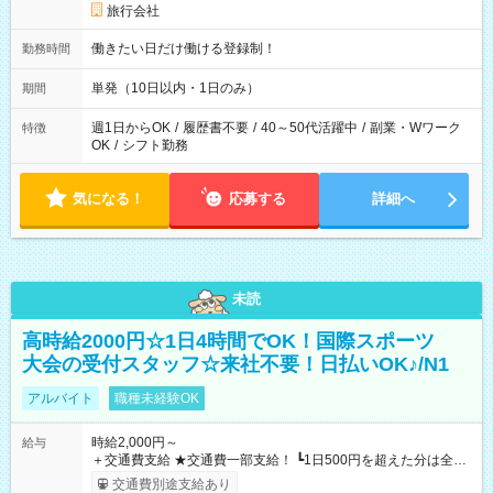
旅行会社
働きたい日だけ働ける登録制！
勤務時間
単発（10日以内・1日のみ）
期間
週1日からOK
/
履歴書不要
/
40～50代活躍中
/
副業・Wワーク
特徴
OK
/
シフト勤務
気になる！
応募する
詳細へ
未読
高時給2000円☆1日4時間でOK！国際スポーツ
大会の受付スタッフ☆来社不要！日払いOK♪/N1
アルバイト
職種未経験OK
時給2,000円～
給与
＋交通費支給 ★交通費一部支給！ ┗1日500円を超えた分は全額
支給！ ※往復500円以内の方は自己負担となります ★日払い
交通費別途支給あり