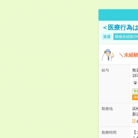
＜医療行為は
派遣
職種未経験O
＼未経験
無
給与
18
交
月
浜
勤務地
新
【シ
勤務時間
く