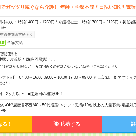
でガッツリ稼ぐなら介護】 年齢・学歴不問＊日払いOK＊電話
資格の方：時給1400円～1750円 / 介護福祉士：時給1700円～2125円 / 初任
75円
交通費別途支給あり
全額支給
通費
岡県沼津市
津駅
/
片浜駅
/
原(静岡県)駅
/
…
介護施設や病院など ★自宅近くの施設がいいなど勤務地ご相談ください
フト例】 07:00～16:00 09:00～18:00 17:00～09:00 ※ 上記は一例で
ださい！
日～2ヶ月以上 ■開始日の相談OK！
払いOK
/
履歴書不要
/
40～50代活躍中
/
シフト勤務
/
10名以上の大量募集
/
電話対
不要
なる！
応募する
詳