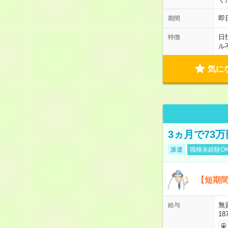
即
期間
日
特徴
ル
気に
3ヵ月で73
派遣
職種未経験O
【短期間
無
給与
18