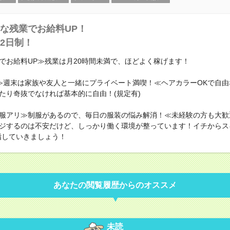
な残業でお給料UP！
2日制！
でお給料UP≫残業は月20時間未満で、ほどよく稼げます！
≫週末は家族や友人と一緒にプライベート満喫！≪ヘアカラーOKで自由
たり奇抜でなければ基本的に自由！(規定有)
服アリ≫制服があるので、毎日の服装の悩み解消！≪未経験の方も大歓
ジするのは不安だけど、しっかり働く環境が整っています！イチからス
指していきましょう！
あなたの閲覧履歴からのオススメ
未読