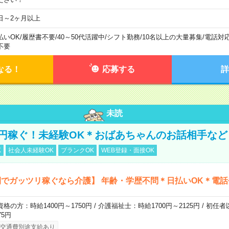
日～2ヶ月以上
払いOK
/
履歴書不要
/
40～50代活躍中
/
シフト勤務
/
10名以上の大量募集
/
電話対
不要
なる！
応募する
詳
未読
万円稼ぐ！未経験OK＊おばあちゃんのお話相手など
K
社会人未経験OK
ブランクOK
WEB登録・面接OK
でガッツリ稼ぐなら介護】 年齢・学歴不問＊日払いOK＊電話
資格の方：時給1400円～1750円 / 介護福祉士：時給1700円～2125円 / 初任
75円
交通費別途支給あり