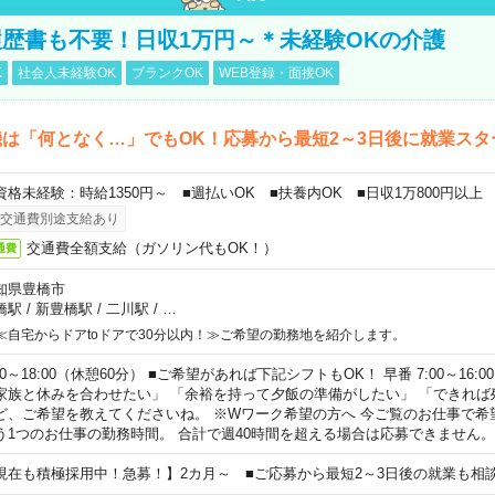
歴書も不要！日収1万円～＊未経験OKの介護
K
社会人未経験OK
ブランクOK
WEB登録・面接OK
は「何となく…」でもOK！応募から最短2～3日後に就業スタ
資格未経験：時給1350円～ ■週払いOK ■扶養内OK ■日収1万800円以上
交通費別途支給あり
交通費全額支給（ガソリン代もOK！）
通費
知県豊橋市
橋駅
/
新豊橋駅
/
二川駅
/
…
≪自宅からドアtoドアで30分以内！≫ご希望の勤務地を紹介します。
00～18:00（休憩60分） ■ご希望があれば下記シフトもOK！ 早番 7:00～16:00 遅
家族と休みを合わせたい」 「余裕を持って夕飯の準備がしたい」 「できれば
ど、ご希望を教えてくださいね。 ※Wワーク希望の方へ 今ご覧のお仕事で希
う1つのお仕事の勤務時間。 合計で週40時間を超える場合は応募できません。
現在も積極採用中！急募！】2カ月～ ■ご応募から最短2～3日後の就業も相