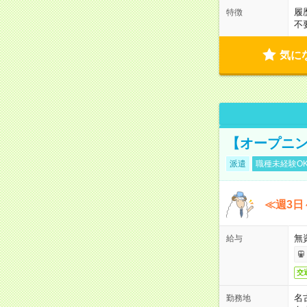
履
特徴
不
気に
【オープニン
派遣
職種未経験O
≪週3日
無
給与
交
名
勤務地