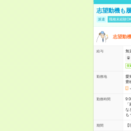
志望動機も履
派遣
職種未経験O
志望動機
無
給与
交
愛
勤務地
豊
9:
勤務時間
「
な
も
【
期間