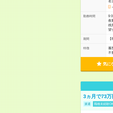
名
9:
勤務時間
夜
残
望
【
期間
履
特徴
不
気に
3ヵ月で73
派遣
職種未経験O