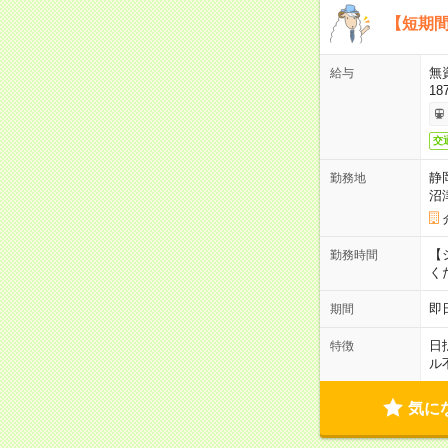
【短期間
無
給与
18
交
静
勤務地
沼
【シ
勤務時間
く
即
期間
日
特徴
ル
気に