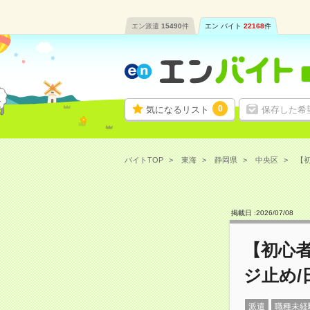
エン派遣
15490
件
エン バイト
22168
件
0
気になるリスト
保存した希
バイトTOP
東海
静岡県
中央区
【初
掲載日 :
2026
/
07
/
08
【初心
ジ止め/
派遣
職種未経