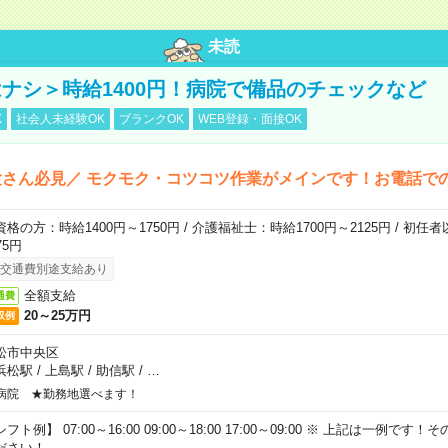
未読
ナシ＞時給1400円！病院で備品のチェックなど
K
社会人未経験OK
ブランクOK
WEB登録・面接OK
さん必見／ モクモク・コツコツ作業がメインです！お電話で
資格の方：時給1400円～1750円 / 介護福祉士：時給1700円～2125円 / 初任
75円
交通費別途支給あり
全額支給
通費
20～25万円
収例
松市中央区
浜松駅
/
上島駅
/
助信駅
/
…
病院 ★勤務地選べます！
フト例】 07:00～16:00 09:00～18:00 17:00～09:00 ※ 上記は一例で
ださい！