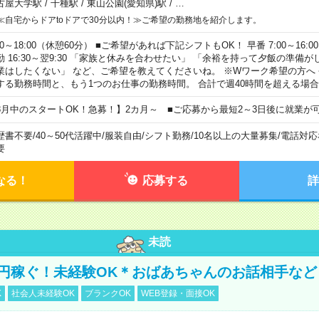
古屋大学駅
/
千種駅
/
東山公園(愛知県)駅
/
…
≪自宅からドアtoドアで30分以内！≫ご希望の勤務地を紹介します。
00～18:00（休憩60分） ■ご希望があれば下記シフトもOK！ 早番 7:00～16:00 遅
勤 16:30～翌9:30 「家族と休みを合わせたい」 「余裕を持って夕飯の準備
業はしたくない」 など、ご希望を教えてくださいね。 ※Wワーク希望の方へ
する勤務時間と、もう1つのお仕事の勤務時間。 合計で週40時間を超える場
8月中のスタートOK！急募！】2カ月～ ■ご応募から最短2～3日後に就業が
歴書不要
/
40～50代活躍中
/
服装自由
/
シフト勤務
/
10名以上の大量募集
/
電話対応
要
なる！
応募する
詳
未読
万円稼ぐ！未経験OK＊おばあちゃんのお話相手など
K
社会人未経験OK
ブランクOK
WEB登録・面接OK