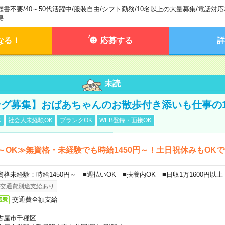
歴書不要
/
40～50代活躍中
/
服装自由
/
シフト勤務
/
10名以上の大量募集
/
電話対応
要
なる！
応募する
詳
未読
グ募集】おばあちゃんのお散歩付き添いも仕事の
K
社会人未経験OK
ブランクOK
WEB登録・面接OK
～OK≫無資格・未経験でも時給1450円～！土日祝休みもOK
資格未経験：時給1450円～ ■週払いOK ■扶養内OK ■日収1万1600円以上
交通費別途支給あり
交通費全額支給
通費
古屋市千種区