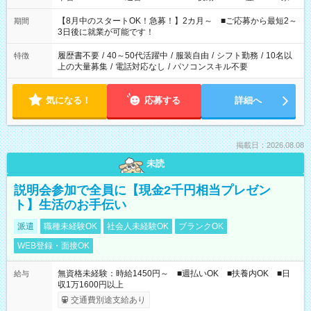
と休みを合わせたい」 「余裕を持って夕飯の準備がしたい」
「できれば残業はしたくない」 など、ご希望を教えてください
【8月中のスタートOK！急募！】2カ月～ ■ご応募から最短2～
期間
ね。 ※Wワーク希望の方へ 今ご覧のお仕事で希望する勤務時間
3日後に就業が可能です！
と、もう1つのお仕事の勤務時間。 合計で週40時間を超える場
合は応募できません。
履歴書不要
/
40～50代活躍中
/
服装自由
/
シフト勤務
/
10名以
特徴
上の大量募集
/
電話対応なし
/
パソコンスキル不要
気になる！
応募する
詳細へ
掲載日：2026.08.08
未読
説明会参加で全員に【現金2千円相当プレゼン
ト】生活のお手伝い
派遣
職種未経験OK
社会人未経験OK
ブランクOK
WEB登録・面接OK
無資格未経験：時給1450円～ ■週払いOK ■扶養内OK ■日
給与
収1万1600円以上
交通費別途支給あり