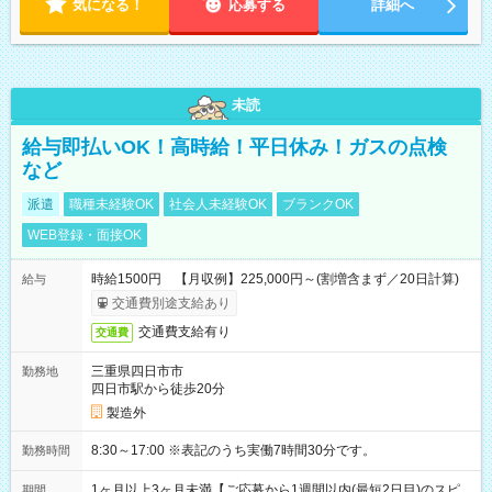
気になる！
応募する
詳細へ
未読
給与即払いOK！高時給！平日休み！ガスの点検
など
派遣
職種未経験OK
社会人未経験OK
ブランクOK
WEB登録・面接OK
時給1500円 【月収例】225,000円～(割増含まず／20日計算)
給与
交通費別途支給あり
交通費支給有り
交通費
三重県四日市市
勤務地
四日市駅から徒歩20分
製造外
8:30～17:00 ※表記のうち実働7時間30分です。
勤務時間
1ヶ月以上3ヶ月未満【ご応募から1週間以内(最短2日目)のスピ
期間