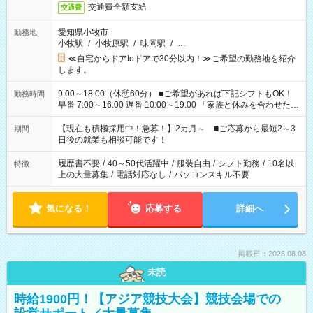
交通費全額支給
交通費
愛知県小牧市
勤務地
小牧駅
/
小牧原駅
/
味岡駅
/
…
≪自宅からドアtoドアで30分以内！≫ご希望の勤務地を紹介
します。
9:00～18:00（休憩60分） ■ご希望があれば下記シフトもOK！
勤務時間
早番 7:00～16:00 遅番 10:00～19:00 「家族と休みを合わせた
い」 「余裕を持って夕飯の準備がしたい」 「できれば残業はし
たくない」 など、ご希望を教えてくださいね。 ※Wワーク希望
【現在も積極採用中！急募！】2カ月～ ■ご応募から最短2～3
期間
の方へ 今ご覧のお仕事で希望する勤務時間と、もう1つのお仕事
日後の就業も相談可能です！
の勤務時間。 合計で週40時間を超える場合は応募できません。
履歴書不要
/
40～50代活躍中
/
服装自由
/
シフト勤務
/
10名以
特徴
上の大量募集
/
電話対応なし
/
パソコンスキル不要
気になる！
応募する
詳細へ
掲載日：2026.08.08
未読
時給1900円！【アジア競技大会】競技会場での