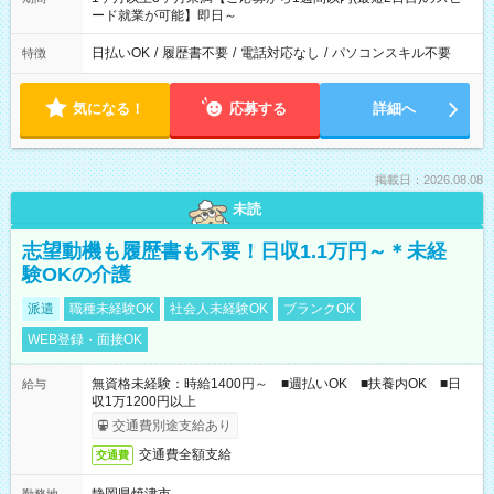
ード就業が可能】即日～
日払いOK
/
履歴書不要
/
電話対応なし
/
パソコンスキル不要
特徴
気になる！
応募する
詳細へ
掲載日：2026.08.08
未読
志望動機も履歴書も不要！日収1.1万円～＊未経
験OKの介護
派遣
職種未経験OK
社会人未経験OK
ブランクOK
WEB登録・面接OK
無資格未経験：時給1400円～ ■週払いOK ■扶養内OK ■日
給与
収1万1200円以上
交通費別途支給あり
交通費全額支給
交通費