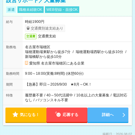
設営サポート／大量募集
派遣
職種未経験OK
WEB登録・面接OK
時給1900円
給与
交通費別途支給あり
交通費支給
交通費
名古屋市瑞穂区
勤務地
瑞穂運動場東駅から徒歩7分
/
瑞穂運動場西駅から徒歩10分
/
新瑞橋駅から徒歩10分
愛知県 名古屋市瑞穂区にある企業
9:00～18:00(実働:8時間) (休憩60分)
勤務時間
【急募】即日～2026/9/30 ★8月～OK！
期間
履歴書不要
/
40～50代活躍中
/
10名以上の大量募集
/
電話対応
特徴
なし
/
パソコンスキル不要
気になる！
応募する
詳細へ
掲載日：2026.08.07