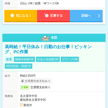
00
日払いOK / 副業・WワークOK
特徴
気になる！
応募する
詳細へ
未読
高時給！平日休み！日勤のお仕事！ピッキン
グ、PC作業
派遣
職種未経験OK
社会人未経験OK
ブランクOK
WEB登録・面接OK
時給1350円
給与
交通費別途支給あり
交通費支給有り
交通費
名古屋市中区
勤務地
愛知県名古屋市中区
製造外