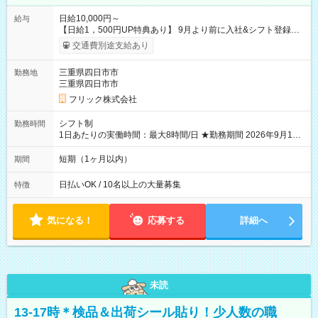
日給10,000円～
給与
【日給1，500円UP特典あり】 9月より前に入社&シフト登録す
ると 期間中(9/16~10/23) の日給がUP! 日給1万1500円でしっか
交通費別途支給あり
り稼げます♪ 【試用期間】試用期間なし
三重県四日市市
勤務地
三重県四日市市
フリック株式会社
シフト制
勤務時間
1日あたりの実働時間：最大8時間/日 ★勤務期間 2026年9月16
日~2026年10月23日 短期勤務OK! 期間中フル勤務できる方優遇
※週3~5日勤務(勤務日数応相談) ※期間前から勤務スタートも可
短期（1ヶ月以内）
期間
能です! ★勤務時間 8:00~17:00(休憩1時間) ※現場により変動あ
り ※夜勤シフトあり
日払いOK / 10名以上の大量募集
特徴
気になる！
応募する
詳細へ
未読
13-17時＊検品＆出荷シール貼り！少人数の職