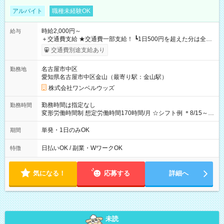
アルバイト
職種未経験OK
時給2,000円～
給与
＋交通費支給 ★交通費一部支給！ ┗1日500円を超えた分は全額
支給！ ※往復500円以内の方は自己負担となります ★日払い
交通費別途支給あり
OK！（規定あり） ┗働いたその日に現金GET♪ お仕事後はコン
ビニATMから 日払い分を引き落とせます！ 【試用期間】試用
名古屋市中区
勤務地
期間なし
愛知県名古屋市中区金山（最寄り駅：金山駅）
株式会社ワンベルウッズ
勤務時間は指定なし
勤務時間
変形労働時間制 想定労働時間170時間/月 ☆シフト例 ＊8/15～
10/26 全日共通 08：00～12：00 17：00～21：00 ＊8/31
～9/19のみ下記シフトもあります！ 12：00～16：00 ＊9/6～
単発・1日のみOK
期間
10/6、10/11～26のみ下記シフトもあります！ 07：00～11：
00
日払いOK / 副業・WワークOK
特徴
気になる！
応募する
詳細へ
未読