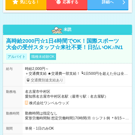
気になる！
応募する
詳細へ
未読
高時給2000円☆1日4時間でOK！国際スポーツ
大会の受付スタッフ☆来社不要！日払いOK♪/N1
アルバイト
職種未経験OK
時給2,000円～
給与
＋交通費支給 ★交通費一部支給！ ┗1日500円を超えた分は全額
支給！ ※往復500円以内の方は自己負担となります ★日払い
交通費別途支給あり
OK！（規定あり） ┗働いたその日に現金GET♪ お仕事後はコン
ビニATMから 日払い分を引き落とせます！ 【試用期間】試用
名古屋市中村区
勤務地
期間なし
愛知県名古屋市中村区名駅（最寄り駅：名古屋駅）
株式会社ワンベルウッズ
勤務時間は指定なし
勤務時間
変形労働時間制 想定労働時間170時間/月 ☆シフト例 ＊8/15～
10/26 全日共通 08：00～12：00 17：00～21：00 ＊8/31
～9/19のみ下記シフトもあります！ 12：00～16：00 ＊9/6～
単発・1日のみOK
期間
10/6、10/11～26のみ下記シフトもあります！ 07：00～11：