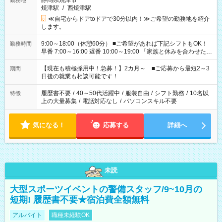
静岡県焼津市
勤務地
焼津駅
/
西焼津駅
≪自宅からドアtoドアで30分以内！≫ご希望の勤務地を紹介
します。
9:00～18:00（休憩60分） ■ご希望があれば下記シフトもOK！
勤務時間
早番 7:00～16:00 遅番 10:00～19:00 「家族と休みを合わせた
い」 「余裕を持って夕飯の準備がしたい」 「できれば残業はし
たくない」 など、ご希望を教えてくださいね。 ※Wワーク希望
【現在も積極採用中！急募！】2カ月～ ■ご応募から最短2～3
期間
の方へ 今ご覧のお仕事で希望する勤務時間と、もう1つのお仕事
日後の就業も相談可能です！
の勤務時間。 合計で週40時間を超える場合は応募できません。
履歴書不要
/
40～50代活躍中
/
服装自由
/
シフト勤務
/
10名以
特徴
上の大量募集
/
電話対応なし
/
パソコンスキル不要
気になる！
応募する
詳細へ
未読
大型スポーツイベントの警備スタッフ/9~10月の
短期! 履歴書不要★宿泊費全額無料
アルバイト
職種未経験OK