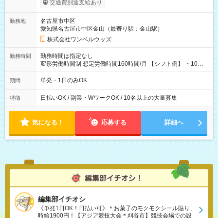
交通費別途支給あり
い分を引き落とせます！ 【試用期間】試用期間なし
名古屋市中区
勤務地
愛知県名古屋市中区金山（最寄り駅：金山駅）
株式会社ワンベルウッズ
勤務時間は指定なし
勤務時間
変形労働時間制 想定労働時間160時間/月 【シフト例】 ・10：
00～20：00
単発・1日のみOK
期間
日払いOK / 副業・WワークOK / 10名以上の大量募集
特徴
気になる！
応募する
詳細へ
編集部イチオシ
《単発1日OK！日払い可》＊お菓子のモクモクシール貼り、
時給1900円！【アジア競技大会＊刈谷市】競技会場での設