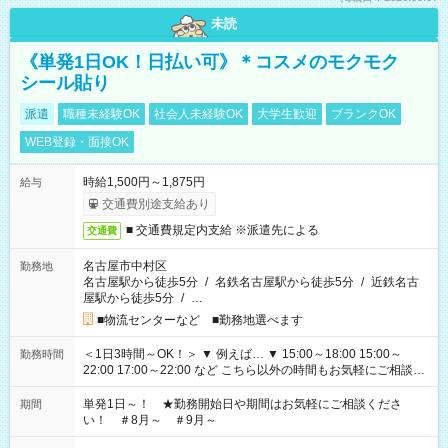
未読
《単発1日OK！日払い可》＊コスメのモクモク
シール貼り
派遣
職種未経験OK
社会人未経験OK
大学生歓迎
ブランクOK
WEB登録・面接OK
時給1,500円～1,875円
給与
交通費別途支給あり
■ 交通費規定内支給 ※派遣先による
交通費
名古屋市中村区
勤務地
名古屋駅から徒歩5分
/
名鉄名古屋駅から徒歩5分
/
近鉄名古
屋駅から徒歩5分
/
…
■物流センターなど ■勤務地選べます
＜1日3時間～OK！＞ ▼ 例えば… ▼ 15:00～18:00 15:00～
勤務時間
22:00 17:00～22:00 など こちら以外の時間もお気軽にご相談く
ださい！
単発1日～！ ★勤務開始日や期間はお気軽にご相談くださ
期間
い！ ＃8月～ ＃9月～