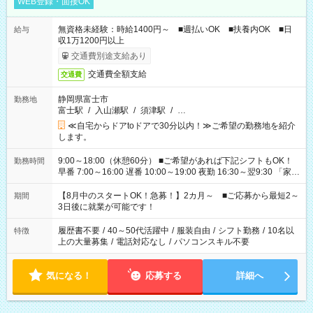
WEB登録・面接OK
無資格未経験：時給1400円～ ■週払いOK ■扶養内OK ■日
給与
収1万1200円以上
交通費別途支給あり
交通費全額支給
交通費
静岡県富士市
勤務地
富士駅
/
入山瀬駅
/
須津駅
/
…
≪自宅からドアtoドアで30分以内！≫ご希望の勤務地を紹介
します。
9:00～18:00（休憩60分） ■ご希望があれば下記シフトもOK！
勤務時間
早番 7:00～16:00 遅番 10:00～19:00 夜勤 16:30～翌9:30 「家族
と休みを合わせたい」 「余裕を持って夕飯の準備がしたい」
「できれば残業はしたくない」 など、ご希望を教えてください
【8月中のスタートOK！急募！】2カ月～ ■ご応募から最短2～
期間
ね。 ※Wワーク希望の方へ 今ご覧のお仕事で希望する勤務時間
3日後に就業が可能です！
と、もう1つのお仕事の勤務時間。 合計で週40時間を超える場
合は応募できません。
履歴書不要
/
40～50代活躍中
/
服装自由
/
シフト勤務
/
10名以
特徴
上の大量募集
/
電話対応なし
/
パソコンスキル不要
気になる！
応募する
詳細へ