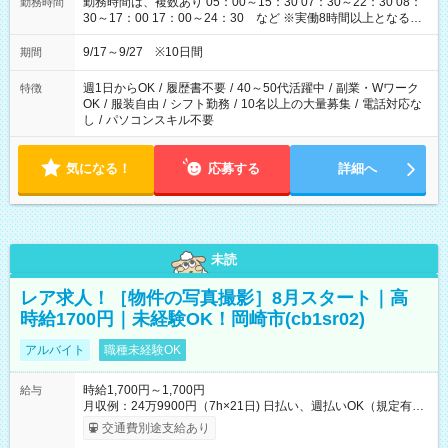
勤務時間は、複数あり 05：00～15：30 07：30～22：30 08：
勤務時間
30～17：00 17：00～24：30 など ※実働8時間以上となる勤
務もあります。 【休憩】60分+他休憩あり 交替で取得します。
安全面に配慮しこまめな休憩があります。
9/17～9/27 ※10日間
期間
週1日からOK
/
履歴書不要
/
40～50代活躍中
/
副業・Wワーク
特徴
OK
/
服装自由
/
シフト勤務
/
10名以上の大量募集
/
電話対応な
し
/
パソコンスキル不要
気になる！
応募する
詳細へ
未読
レア求人！［物件の写真撮影］8月スタート｜高
時給1700円｜未経験OK！岡崎市(cb1sr02)
アルバイト
職種未経験OK
時給1,700円～1,700円
給与
月収例：24万9900円（7h×21日) 日払い、週払いOK（規定有
り） 【試用期間】試用期間なし
交通費別途支給あり