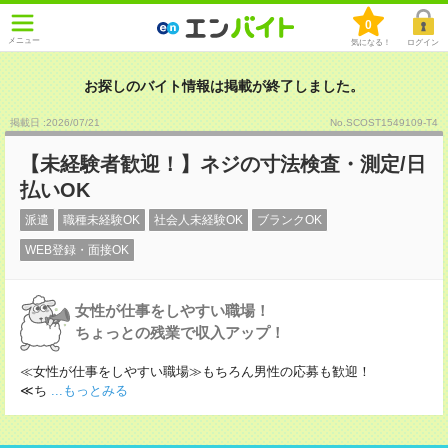
0
メニュー
気になる！
ログイン
お探しのバイト情報は掲載が終了しました。
掲載日 :2026
/
07
/
21
No.SCOST1549109-T4
【未経験者歓迎！】ネジの寸法検査・測定/日
払いOK
派遣
職種未経験OK
社会人未経験OK
ブランクOK
WEB登録・面接OK
女性が仕事をしやすい職場！
ちょっとの残業で収入アップ！
≪女性が仕事をしやすい職場≫もちろん男性の応募も歓迎！
≪ち
...もっとみる