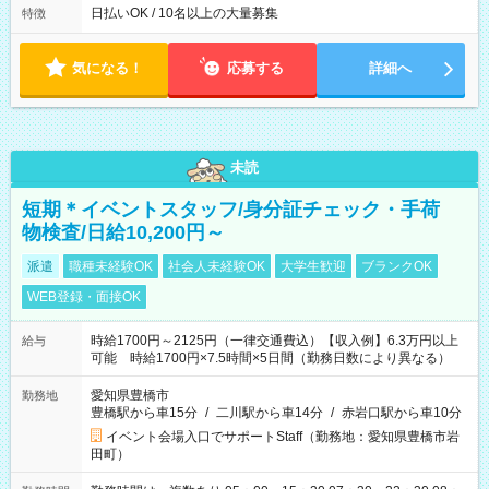
り ※夜勤シフトあり
日払いOK / 10名以上の大量募集
特徴
気になる！
応募する
詳細へ
未読
短期＊イベントスタッフ/身分証チェック・手荷
物検査/日給10,200円～
派遣
職種未経験OK
社会人未経験OK
大学生歓迎
ブランクOK
WEB登録・面接OK
時給1700円～2125円（一律交通費込）【収入例】6.3万円以上
給与
可能 時給1700円×7.5時間×5日間（勤務日数により異なる）
愛知県豊橋市
勤務地
豊橋駅から車15分
/
二川駅から車14分
/
赤岩口駅から車10分
イベント会場入口でサポートStaff（勤務地：愛知県豊橋市岩
田町）