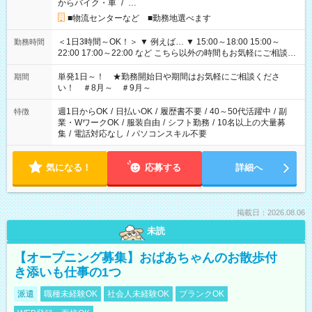
からバイク・車
/
…
■物流センターなど ■勤務地選べます
＜1日3時間～OK！＞ ▼ 例えば… ▼ 15:00～18:00 15:00～
勤務時間
22:00 17:00～22:00 など こちら以外の時間もお気軽にご相談く
ださい！
単発1日～！ ★勤務開始日や期間はお気軽にご相談くださ
期間
い！ ＃8月～ ＃9月～
週1日からOK
/
日払いOK
/
履歴書不要
/
40～50代活躍中
/
副
特徴
業・WワークOK
/
服装自由
/
シフト勤務
/
10名以上の大量募
集
/
電話対応なし
/
パソコンスキル不要
気になる！
応募する
詳細へ
掲載日：2026.08.06
未読
【オープニング募集】おばあちゃんのお散歩付
き添いも仕事の1つ
派遣
職種未経験OK
社会人未経験OK
ブランクOK