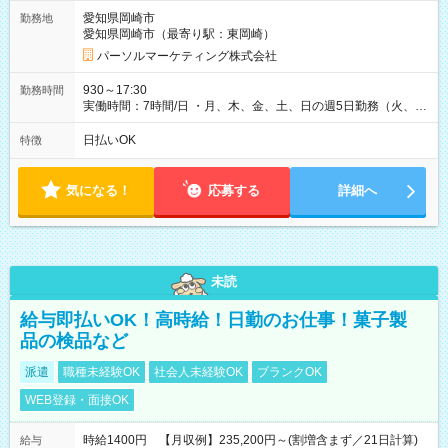
愛知県岡崎市
勤務地
愛知県岡崎市（最寄り駅：東岡崎）
パーソルマーケティング株式会社
930～17:30
勤務時間
実働時間：7時間/日 ・月、木、金、土、日の週5日勤務（火、水
は固定休です／夏季、年末年始等、長期休暇有り！） ・ワンシ
フト！ 残業ほぼナシ（0～5h/月）
日払いOK
特徴
気になる！
応募する
詳細へ
未読
給与即払いOK！高時給！日勤のお仕事！菓子製
品の検品など
派遣
職種未経験OK
社会人未経験OK
ブランクOK
WEB登録・面接OK
時給1400円 【月収例】235,200円～(割増含まず／21日計算)
給与