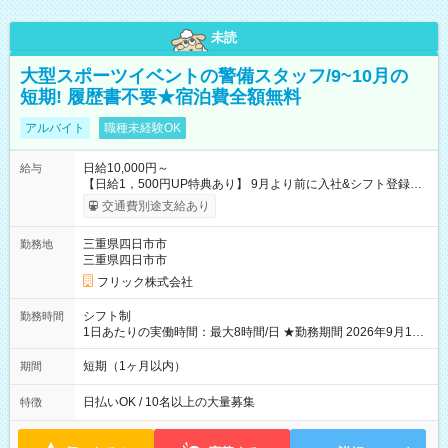
未読
大型スポーツイベントの警備スタッフ/9~10月の
短期! 履歴書不要★宿泊費全額無料
アルバイト
職種未経験OK
日給10,000円～
給与
【日給1，500円UP特典あり】 9月より前に入社&シフト登録す
ると 期間中(9/16~10/23) の日給がUP! 日給1万1500円でしっか
交通費別途支給あり
り稼げます♪ 【試用期間】試用期間なし
三重県四日市市
勤務地
三重県四日市市
フリック株式会社
シフト制
勤務時間
1日あたりの実働時間：最大8時間/日 ★勤務期間 2026年9月16
日~2026年10月23日 短期勤務OK! 期間中フル勤務できる方優遇
※週3~5日勤務(勤務日数応相談) ※期間前から勤務スタートも可
短期（1ヶ月以内）
期間
能です! ★勤務時間 8:00~17:00(休憩1時間) ※現場により変動あ
り ※夜勤シフトあり
日払いOK / 10名以上の大量募集
特徴