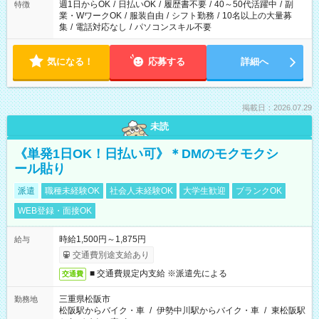
週1日からOK
/
日払いOK
/
履歴書不要
/
40～50代活躍中
/
副
特徴
業・WワークOK
/
服装自由
/
シフト勤務
/
10名以上の大量募
集
/
電話対応なし
/
パソコンスキル不要
気になる！
応募する
詳細へ
掲載日：2026.07.29
未読
《単発1日OK！日払い可》＊DMのモクモクシ
ール貼り
派遣
職種未経験OK
社会人未経験OK
大学生歓迎
ブランクOK
WEB登録・面接OK
時給1,500円～1,875円
給与
交通費別途支給あり
■ 交通費規定内支給 ※派遣先による
交通費
三重県松阪市
勤務地
松阪駅からバイク・車
/
伊勢中川駅からバイク・車
/
東松阪駅