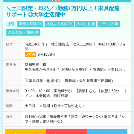
＼土日限定・単発／1勤務1万円以上！家具配達
サポート◎大学生活躍中
派遣
職種未経験OK
社会人未経験OK
大学生歓迎
ブランクOK
WEB登録・面接OK
時給1400円（一律交通費込）収入11,200円 時給1400円×8時
給与
間
5～10万円
月収例
愛知県豊川市
勤務地
牛久保駅から車4分
/
下地駅から車9分
/
豊川駅から車11分
/
…
家具移動・配達補助（勤務地：愛知県豊川市正岡町）
9：00～18：00（実働8時間） 【残業】なし 【休憩】60分 ・ト
勤務時間
イレ、水分補給、随時可能
土日祝 ※短期（延長の可能性あり）
期間
週1日からOK
/
履歴書不要
/
副業・WワークOK
/
服装自由
/
シ
特徴
フト勤務
/
電話対応なし