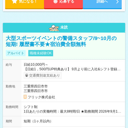
気になる！
応募する
詳細へ
未読
大型スポーツイベントの警備スタッフ/9~10月の
短期! 履歴書不要★宿泊費全額無料
アルバイト
職種未経験OK
日給10,000円～
給与
【日給1，500円UP特典あり】 9月より前に入社&シフト登録す
ると 期間中(9/16~10/23) の日給がUP! 日給1万1500円でしっか
交通費別途支給あり
り稼げます♪ 【試用期間】試用期間なし
三重県四日市市
勤務地
三重県四日市市
フリック株式会社
シフト制
勤務時間
1日あたりの実働時間：最大8時間/日 ★勤務期間 2026年9月16
日~2026年10月23日 短期勤務OK! 期間中フル勤務できる方優遇
※週3~5日勤務(勤務日数応相談) ※期間前から勤務スタートも可
短期（1ヶ月以内）
期間
能です! ★勤務時間 8:00~17:00(休憩1時間) ※現場により変動あ