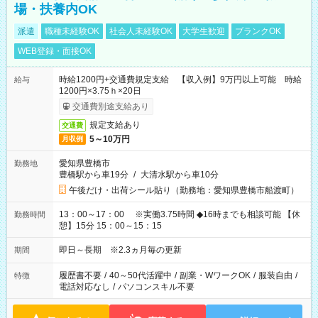
場・扶養内OK
派遣
職種未経験OK
社会人未経験OK
大学生歓迎
ブランクOK
WEB登録・面接OK
時給1200円+交通費規定支給 【収入例】9万円以上可能 時給
給与
1200円×3.75ｈ×20日
交通費別途支給あり
規定支給あり
交通費
5～10万円
月収例
愛知県豊橋市
勤務地
豊橋駅から車19分
/
大清水駅から車10分
午後だけ・出荷シール貼り（勤務地：愛知県豊橋市船渡町）
13：00～17：00 ※実働3.75時間 ◆16時までも相談可能 【休
勤務時間
憩】15分 15：00～15：15
即日～長期 ※2.3ヵ月毎の更新
期間
履歴書不要
/
40～50代活躍中
/
副業・WワークOK
/
服装自由
/
特徴
電話対応なし
/
パソコンスキル不要