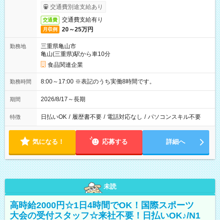
交通費別途支給あり
交通費支給有り
交通費
20～25万円
月収例
三重県亀山市
勤務地
亀山(三重県)駅から車10分
食品関連企業
8:00～17:00 ※表記のうち実働8時間です。
勤務時間
2026/8/17～長期
期間
日払いOK
/
履歴書不要
/
電話対応なし
/
パソコンスキル不要
特徴
気になる！
応募する
詳細へ
未読
高時給2000円☆1日4時間でOK！国際スポーツ
大会の受付スタッフ☆来社不要！日払いOK♪/N1