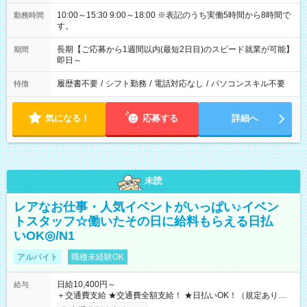
10:00～15:30 9:00～18:00 ※表記のうち実働5時間から8時間で
勤務時間
す。
長期【ご応募から1週間以内(最短2日目)のスピード就業が可能】
期間
即日～
履歴書不要
/
シフト勤務
/
電話対応なし
/
パソコンスキル不要
特徴
気になる！
応募する
詳細へ
未読
レアなお仕事・人気イベントがいっぱい♪イベン
トスタッフ☆働いたその日に給料もらえる日払
いOK◎/N1
アルバイト
職種未経験OK
日給10,400円～
給与
＋交通費支給 ★交通費全額支給！ ★日払いOK！（規定あり） ┗
働いたその日に現金GET♪ お仕事後はコンビニATMから 日払