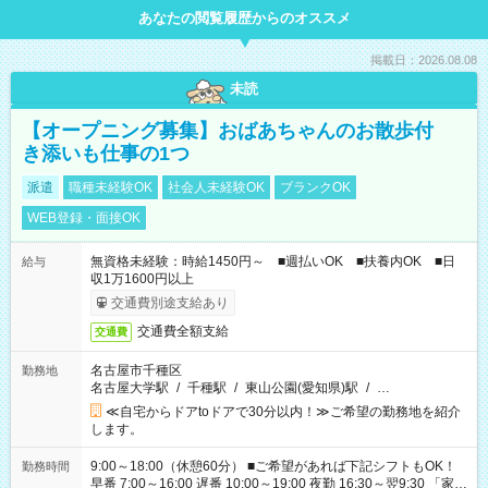
あなたの閲覧履歴からのオススメ
掲載日：2026.08.08
未読
【オープニング募集】おばあちゃんのお散歩付
き添いも仕事の1つ
派遣
職種未経験OK
社会人未経験OK
ブランクOK
WEB登録・面接OK
無資格未経験：時給1450円～ ■週払いOK ■扶養内OK ■日
給与
収1万1600円以上
交通費別途支給あり
交通費全額支給
交通費
名古屋市千種区
勤務地
名古屋大学駅
/
千種駅
/
東山公園(愛知県)駅
/
…
≪自宅からドアtoドアで30分以内！≫ご希望の勤務地を紹介
します。
9:00～18:00（休憩60分） ■ご希望があれば下記シフトもOK！
勤務時間
早番 7:00～16:00 遅番 10:00～19:00 夜勤 16:30～翌9:30 「家族