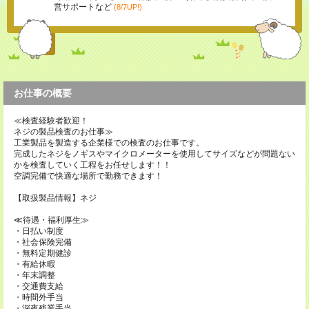
営サポートなど
(8/7UP!)
お仕事の概要
≪検査経験者歓迎！
ネジの製品検査のお仕事≫
工業製品を製造する企業様での検査のお仕事です。
完成したネジをノギスやマイクロメーターを使用してサイズなどが問題ない
かを検査していく工程をお任せします！！
空調完備で快適な場所で勤務できます！
【取扱製品情報】ネジ
≪待遇・福利厚生≫
・日払い制度
・社会保険完備
・無料定期健診
・有給休暇
・年末調整
・交通費支給
・時間外手当
・深夜残業手当