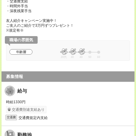
・交通費支給
・時間外手当
・深夜残業手当
友人紹介キャンペーン実施中！
ご友人のご紹介で3万円ずつプレゼント！
※規定有※
職場の雰囲気
年齢層
20代
30
40
50
60
募集情報
給与
時給1330円
交通費別途支給あり
交通費規定内支給
交通費
勤務地