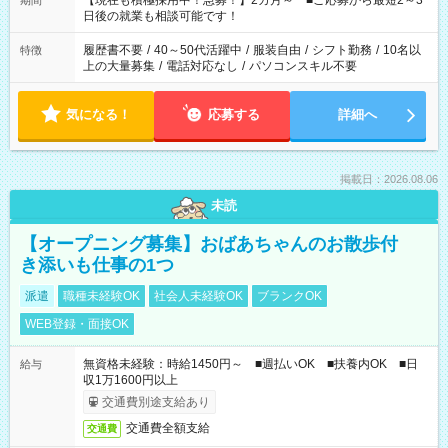
【現在も積極採用中！急募！】2カ月～ ■ご応募から最短2～3
期間
の方へ 今ご覧のお仕事で希望する勤務時間と、もう1つのお仕事
日後の就業も相談可能です！
の勤務時間。 合計で週40時間を超える場合は応募できません。
履歴書不要
/
40～50代活躍中
/
服装自由
/
シフト勤務
/
10名以
特徴
上の大量募集
/
電話対応なし
/
パソコンスキル不要
気になる！
応募する
詳細へ
掲載日：2026.08.06
未読
【オープニング募集】おばあちゃんのお散歩付
き添いも仕事の1つ
派遣
職種未経験OK
社会人未経験OK
ブランクOK
WEB登録・面接OK
無資格未経験：時給1450円～ ■週払いOK ■扶養内OK ■日
給与
収1万1600円以上
交通費別途支給あり
交通費全額支給
交通費