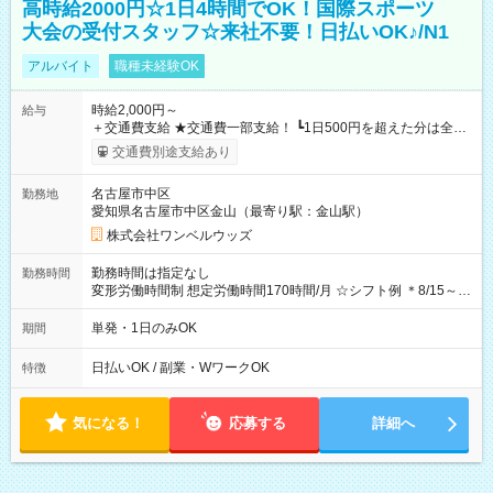
高時給2000円☆1日4時間でOK！国際スポーツ
大会の受付スタッフ☆来社不要！日払いOK♪/N1
アルバイト
職種未経験OK
時給2,000円～
給与
＋交通費支給 ★交通費一部支給！ ┗1日500円を超えた分は全額
支給！ ※往復500円以内の方は自己負担となります ★日払い
交通費別途支給あり
OK！（規定あり） ┗働いたその日に現金GET♪ お仕事後はコン
ビニATMから 日払い分を引き落とせます！ 【試用期間】試用
名古屋市中区
勤務地
期間なし
愛知県名古屋市中区金山（最寄り駅：金山駅）
株式会社ワンベルウッズ
勤務時間は指定なし
勤務時間
変形労働時間制 想定労働時間170時間/月 ☆シフト例 ＊8/15～
10/26 全日共通 08：00～12：00 17：00～21：00 ＊8/31
～9/19のみ下記シフトもあります！ 12：00～16：00 ＊9/6～
単発・1日のみOK
期間
10/6、10/11～26のみ下記シフトもあります！ 07：00～11：
00
日払いOK / 副業・WワークOK
特徴
気になる！
応募する
詳細へ