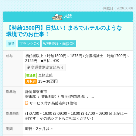
掲載日：2026.08.06
未読
【時給1500円】日払い！まるでホテルのような
環境でのお仕事！
派遣
ブランクOK
WEB登録・面接OK
初任者以上：時給1500円～1875円 / 介護福祉士：時給1700円～
給与
2125円 ■日払いOK
交通費別途支給あり
全額支給
交通費
25～30万円
月収例
静岡県磐田市
勤務地
磐田駅
/
豊田町駅
/
豊岡(静岡県)駅
/
…
サービス付き高齢者向け住宅
(1)07:00～16:00 (2)09:00～18:00 (3)17:00～09:00 ※ 上記は一
勤務時間
例です！その他シフトもご相談ください！
即日～2ヶ月以上
期間