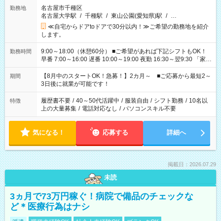
名古屋市千種区
勤務地
名古屋大学駅
/
千種駅
/
東山公園(愛知県)駅
/
…
≪自宅からドアtoドアで30分以内！≫ご希望の勤務地を紹介
します。
9:00～18:00（休憩60分） ■ご希望があれば下記シフトもOK！
勤務時間
早番 7:00～16:00 遅番 10:00～19:00 夜勤 16:30～翌9:30 「家族
と休みを合わせたい」 「余裕を持って夕飯の準備がしたい」
「できれば残業はしたくない」 など、ご希望を教えてください
【8月中のスタートOK！急募！】2カ月～ ■ご応募から最短2～
期間
ね。 ※Wワーク希望の方へ 今ご覧のお仕事で希望する勤務時間
3日後に就業が可能です！
と、もう1つのお仕事の勤務時間。 合計で週40時間を超える場
合は応募できません。
履歴書不要
/
40～50代活躍中
/
服装自由
/
シフト勤務
/
10名以
特徴
上の大量募集
/
電話対応なし
/
パソコンスキル不要
気になる！
応募する
詳細へ
掲載日：2026.07.29
未読
3ヵ月で73万円稼ぐ！病院で備品のチェックな
ど＊医療行為はナシ