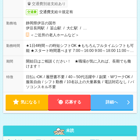
完了次第のお支払いとなります。
交通費別途支給あり
交通費支給※規定有
交通費
静岡県伊豆の国市
勤務地
伊豆長岡駅
/
韮山駅
/
大仁駅
/
…
＜ご近所の老人ホームなど＞
★1日4時間～の時短シフトOK ★もちろんフルタイムシフトも可
勤務時間
能 ★スタート時間選べます 7:00～16:00 9:00～18:00 11:00～
20:00 など 残業なし！ ※Wワークの場合、他のお仕事と合わせ
週40時間超の就業はご案内できません ※法令に基づき、週20時
開始日はご相談ください！ ★職場が気に入れば、長期でも働
期間
間以上勤務は社会保険への加入対象となります ※労働者派遣法
けます！
（日雇い派遣の原則禁止）により、短時間・短期間の就業はご
案内が難しい場合があります
日払いOK
/
履歴書不要
/
40～50代活躍中
/
副業・WワークOK
/
特徴
服装自由
/
シフト勤務
/
10名以上の大量募集
/
電話対応なし
/
パ
ソコンスキル不要
気になる！
応募する
詳細へ
未読