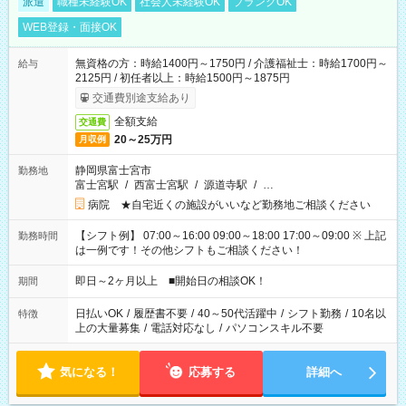
派遣
職種未経験OK
社会人未経験OK
ブランクOK
WEB登録・面接OK
無資格の方：時給1400円～1750円 / 介護福祉士：時給1700円～
給与
2125円 / 初任者以上：時給1500円～1875円
交通費別途支給あり
全額支給
交通費
20～25万円
月収例
静岡県富士宮市
勤務地
富士宮駅
/
西富士宮駅
/
源道寺駅
/
…
病院 ★自宅近くの施設がいいなど勤務地ご相談ください
【シフト例】 07:00～16:00 09:00～18:00 17:00～09:00 ※ 上記
勤務時間
は一例です！その他シフトもご相談ください！
即日～2ヶ月以上 ■開始日の相談OK！
期間
日払いOK
/
履歴書不要
/
40～50代活躍中
/
シフト勤務
/
10名以
特徴
上の大量募集
/
電話対応なし
/
パソコンスキル不要
気になる！
応募する
詳細へ