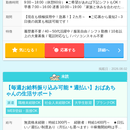
9:00～18:00（休憩60分） ■ご希望があれば下記シフトもOK！
勤務時間
早番 7:00～16:00 遅番 10:00～19:00 「家族と休みを合わせた
い」 「余裕を持って夕飯の準備がしたい」 「できれば残業はし
たくない」 など、ご希望を教えてくださいね。 ※Wワーク希望
【現在も積極採用中！急募！】2カ月～ ■ご応募から最短2～3
期間
の方へ 今ご覧のお仕事で希望する勤務時間と、もう1つのお仕事
日後の就業も相談可能です！
の勤務時間。 合計で週40時間を超える場合は応募できません。
履歴書不要
/
40～50代活躍中
/
服装自由
/
シフト勤務
/
10名以
特徴
上の大量募集
/
電話対応なし
/
パソコンスキル不要
気になる！
応募する
詳細へ
掲載日：2026.08.02
未読
【毎週お給料振り込み可能＊週払い】おばあち
ゃんの生活サポート
派遣
職種未経験OK
社会人未経験OK
大学生歓迎
ブランクOK
WEB登録・面接OK
無資格未経験：時給1300円～ 経験者：時給1400円～ ★日払
給与
い／週払い制度あり（月払いも選べます）※稼働開始時は手続き