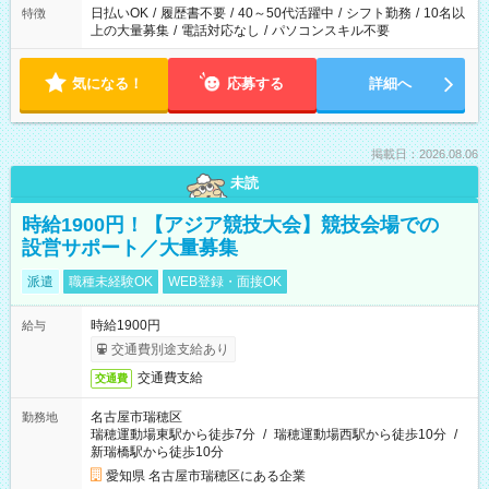
日払いOK
/
履歴書不要
/
40～50代活躍中
/
シフト勤務
/
10名以
特徴
上の大量募集
/
電話対応なし
/
パソコンスキル不要
気になる！
応募する
詳細へ
掲載日：2026.08.06
未読
時給1900円！【アジア競技大会】競技会場での
設営サポート／大量募集
派遣
職種未経験OK
WEB登録・面接OK
時給1900円
給与
交通費別途支給あり
交通費支給
交通費
名古屋市瑞穂区
勤務地
瑞穂運動場東駅から徒歩7分
/
瑞穂運動場西駅から徒歩10分
/
新瑞橋駅から徒歩10分
愛知県 名古屋市瑞穂区にある企業