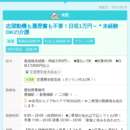
掲載日：2026.08.06
未読
志望動機も履歴書も不要！日収1万円～＊未経験
OKの介護
派遣
職種未経験OK
社会人未経験OK
ブランクOK
WEB登録・面接OK
無資格未経験：時給1350円～ ■週払いOK ■扶養内OK ■日
給与
収1万800円以上
交通費別途支給あり
交通費全額支給（ガソリン代もOK！）
交通費
愛知県豊橋市
勤務地
豊橋駅
/
新豊橋駅
/
二川駅
/
…
≪自宅からドアtoドアで30分以内！≫ご希望の勤務地を紹介
します。
9:00～18:00（休憩60分） ■ご希望があれば下記シフトもOK！
勤務時間
早番 7:00～16:00 遅番 10:00～19:00 「家族と休みを合わせた
い」 「余裕を持って夕飯の準備がしたい」 「できれば残業はし
たくない」 など、ご希望を教えてくださいね。 ※Wワーク希望