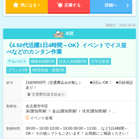
気になる！
応募する
詳細へ
掲載日：2026.08.06
未読
《4.50代活躍1日4時間～OK》イベントでイス並
べなどのカンタン作業
アルバイト
職種未経験OK
社会人未経験OK
大学生歓迎
ブランクOK
WEB登録・面接OK
日給9600円（交通費込みor無し） ■日払いOK！ ■日給保証
給与
あり！
交通費別途支給あり
名古屋市中区
勤務地
栄(愛知県)駅
/
金山(愛知県)駅
/
伏見(愛知県)駅
/
…
イベント会場
09:00～18:00 10:00～19:00 09:00～13:00 …など1日4時間～
勤務時間
OK！ その他シフトもございます！ お気軽にご相談ください！