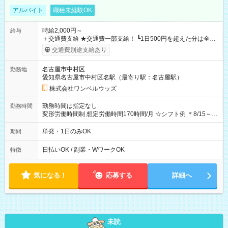
アルバイト
職種未経験OK
時給2,000円～
給与
＋交通費支給 ★交通費一部支給！ ┗1日500円を超えた分は全額
支給！ ※往復500円以内の方は自己負担となります ★日払い
交通費別途支給あり
OK！（規定あり） ┗働いたその日に現金GET♪ お仕事後はコン
ビニATMから 日払い分を引き落とせます！ 【試用期間】試用
名古屋市中村区
勤務地
期間なし
愛知県名古屋市中村区名駅（最寄り駅：名古屋駅）
株式会社ワンベルウッズ
勤務時間は指定なし
勤務時間
変形労働時間制 想定労働時間170時間/月 ☆シフト例 ＊8/15～
10/26 全日共通 08：00～12：00 17：00～21：00 ＊8/31
～9/19のみ下記シフトもあります！ 12：00～16：00 ＊9/6～
単発・1日のみOK
期間
10/6、10/11～26のみ下記シフトもあります！ 07：00～11：
00
日払いOK / 副業・WワークOK
特徴
気になる！
応募する
詳細へ
未読