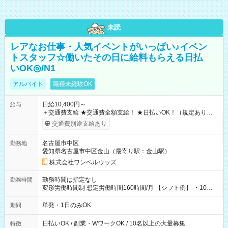
未読
レアなお仕事・人気イベントがいっぱい♪イベン
トスタッフ☆働いたその日に給料もらえる日払
いOK◎/N1
アルバイト
職種未経験OK
日給10,400円～
給与
＋交通費支給 ★交通費全額支給！ ★日払いOK！（規定あり） ┗
働いたその日に現金GET♪ お仕事後はコンビニATMから 日払
交通費別途支給あり
い分を引き落とせます！ 【試用期間】試用期間なし
名古屋市中区
勤務地
愛知県名古屋市中区金山（最寄り駅：金山駅）
株式会社ワンベルウッズ
勤務時間は指定なし
勤務時間
変形労働時間制 想定労働時間160時間/月 【シフト例】 ・10：
00～20：00
単発・1日のみOK
期間
日払いOK / 副業・WワークOK / 10名以上の大量募集
特徴