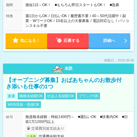
激短1日～OK！ ■もちろん即日スタートもOK！ ■急募
期間
週1日からOK
/
日払いOK
/
履歴書不要
/
40～50代活躍中
/
副
特徴
業・WワークOK
/
10名以上の大量募集
/
電話対応なし
/
パソコ
ンスキル不要
気になる！
応募する
詳細へ
掲載日：2026.08.06
未読
【オープニング募集】おばあちゃんのお散歩付
き添いも仕事の1つ
派遣
職種未経験OK
社会人未経験OK
ブランクOK
WEB登録・面接OK
無資格未経験：時給1400円～ ■週払いOK ■扶養内OK ■日
給与
収1万1200円以上
交通費別途支給あり
交通費全額支給
交通費