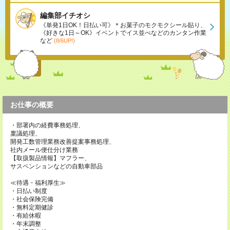
編集部イチオシ
《単発1日OK！日払い可》＊お菓子のモクモクシール貼り、
《好きな1日～OK》イベントでイス並べなどのカンタン作業
など
(8/6UP!)
お仕事の概要
・部署内の経費事務処理、
稟議処理、
開発工数管理業務改善提案事務処理、
社内メール便仕分け業務
【取扱製品情報】マフラー、
サスペンションなどの自動車部品
≪待遇・福利厚生≫
・日払い制度
・社会保険完備
・無料定期健診
・有給休暇
・年末調整