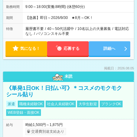
9:00～18:00(実働:8時間) (休憩60分)
勤務時間
【急募】即日～2026/9/30 ★8月～OK！
期間
履歴書不要
/
40～50代活躍中
/
10名以上の大量募集
/
電話対応
特徴
なし
/
パソコンスキル不要
気になる！
応募する
詳細へ
掲載日：2026.08.05
未読
《単発1日OK！日払い可》＊コスメのモクモク
シール貼り
派遣
職種未経験OK
社会人未経験OK
大学生歓迎
ブランクOK
WEB登録・面接OK
時給1,500円～1,875円
給与
交通費別途支給あり