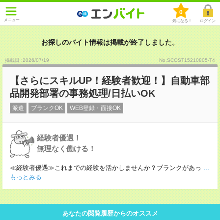
0
メニュー
気になる！
ログイン
お探しのバイト情報は掲載が終了しました。
掲載日 :2026
/
07
/
19
No.SCOST15210805-T4
【さらにスキルUP！経験者歓迎！】自動車部
品開発部署の事務処理/日払いOK
派遣
ブランクOK
WEB登録・面接OK
経験者優遇！
無理なく働ける！
≪経験者優遇≫これまでの経験を活かしませんか？ブランクがあっ
...
もっとみる
あなたの閲覧履歴からのオススメ