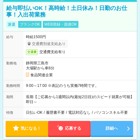
給与即払いOK！高時給！土日休み！日勤のお仕
事！入出荷業務
派遣
ブランクOK
WEB登録・面接OK
時給1500円
給与
交通費別途支給あり
交通費支給有り
交通費
静岡県三島市
勤務地
大場駅から車8分
食品関連企業
9:00～17:00 ※表記のうち実働7時間です。
勤務時間
長期【ご応募から1週間以内(最短2日目)のスピード就業が可能】
期間
即日～
日払いOK
/
履歴書不要
/
電話対応なし
/
パソコンスキル不要
特徴
気になる！
応募する
詳細へ