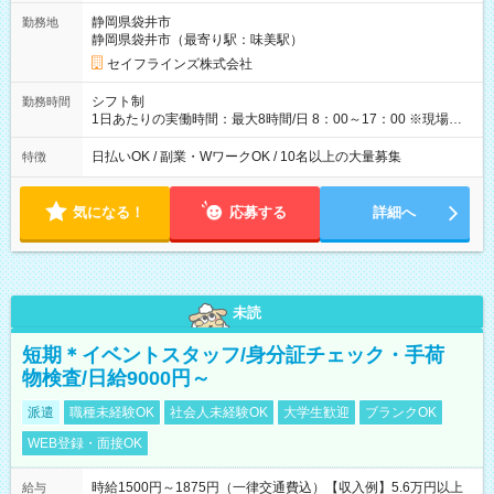
のぺースで勤務可能 週2～OK！あなたの働き方と相談します♪
静岡県袋井市
勤務地
ダブルワークも可能です☺ ◎髪色、ピアス、タトゥーOK おしゃ
静岡県袋井市（最寄り駅：味美駅）
れも自由に楽しめます！ 【試用期間】試用期間あり 試用期間の
長さ：3ヶ月 雇用形態、給与は本採用時と同じです。
セイフラインズ株式会社
シフト制
勤務時間
1日あたりの実働時間：最大8時間/日 8：00～17：00 ※現場によ
っては多少時間は前後します ▶残業ほとんどなし！ ▶時間より
早く終わることの方が多いと思います。現場によっては午前中
日払いOK / 副業・WワークOK / 10名以上の大量募集
特徴
で終わってしまう場合も。その場合も日給は同額支給！ ▶ご希
望の方は夜勤（21:00～6:00）のお仕事も可能。
気になる！
応募する
詳細へ
未読
短期＊イベントスタッフ/身分証チェック・手荷
物検査/日給9000円～
派遣
職種未経験OK
社会人未経験OK
大学生歓迎
ブランクOK
WEB登録・面接OK
時給1500円～1875円（一律交通費込）【収入例】5.6万円以上
給与