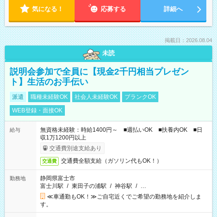
気になる！
応募する
詳細へ
掲載日：2026.08.04
未読
説明会参加で全員に【現金2千円相当プレゼン
ト】生活のお手伝い
派遣
職種未経験OK
社会人未経験OK
ブランクOK
WEB登録・面接OK
無資格未経験：時給1400円～ ■週払いOK ■扶養内OK ■日
給与
収1万1200円以上
交通費別途支給あり
交通費全額支給（ガソリン代もOK！）
交通費
静岡県富士市
勤務地
富士川駅
/
東田子の浦駅
/
神谷駅
/
…
≪車通勤もOK！≫ご自宅近くでご希望の勤務地を紹介しま
す。