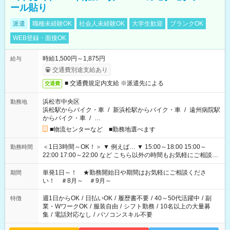
ール貼り
派遣
職種未経験OK
社会人未経験OK
大学生歓迎
ブランクOK
WEB登録・面接OK
時給1,500円～1,875円
給与
交通費別途支給あり
■ 交通費規定内支給 ※派遣先による
交通費
浜松市中央区
勤務地
浜松駅からバイク・車
/
新浜松駅からバイク・車
/
遠州病院駅
からバイク・車
/
…
■物流センターなど ■勤務地選べます
＜1日3時間～OK！＞ ▼ 例えば… ▼ 15:00～18:00 15:00～
勤務時間
22:00 17:00～22:00 など こちら以外の時間もお気軽にご相談く
ださい！
単発1日～！ ★勤務開始日や期間はお気軽にご相談くださ
期間
い！ ＃8月～ ＃9月～
週1日からOK
/
日払いOK
/
履歴書不要
/
40～50代活躍中
/
副
特徴
業・WワークOK
/
服装自由
/
シフト勤務
/
10名以上の大量募
集
/
電話対応なし
/
パソコンスキル不要