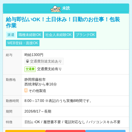
未読
給与即払いOK！土日休み！日勤のお仕事！包装
作業
派遣
職種未経験OK
社会人未経験OK
ブランクOK
WEB登録・面接OK
時給1300円
給与
交通費別途支給あり
交通費支給有り
交通費
静岡県藤枝市
勤務地
西焼津駅から車16分
その他製造
8:00～17:00 ※表記のうち実働8時間です。
勤務時間
2026/8/17～長期
期間
日払いOK
/
履歴書不要
/
電話対応なし
/
パソコンスキル不要
特徴