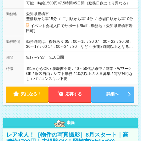
可能 時給1500円×7.5時間×5日間（勤務日数により異なる）
愛知県豊橋市
勤務地
豊橋駅から車15分
/
二川駅から車14分
/
赤岩口駅から車10分
イベント会場入口でサポートStaff（勤務地：愛知県豊橋市岩
田町）
勤務時間は、複数あり 05：00～15：30 07：30～22：30 08：
勤務時間
30～17：00 17：00～24：30 など ※実働8時間以上となる勤
務もあります。 【休憩】60分+他休憩あり 交替で取得します。
安全面に配慮しこまめな休憩があります。
9/17～9/27 ※10日間
期間
週1日からOK
/
履歴書不要
/
40～50代活躍中
/
副業・Wワーク
特徴
OK
/
服装自由
/
シフト勤務
/
10名以上の大量募集
/
電話対応な
し
/
パソコンスキル不要
気になる！
応募する
詳細へ
未読
レア求人！［物件の写真撮影］8月スタート｜高