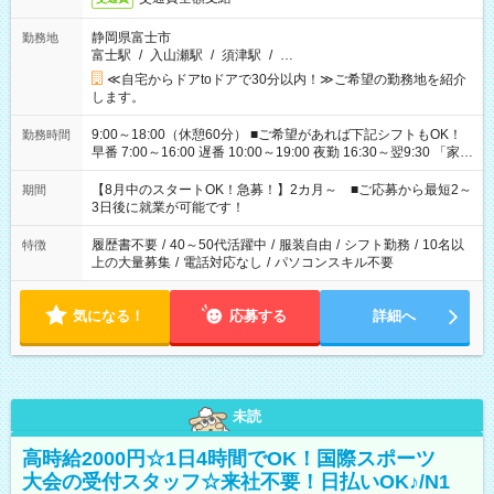
静岡県富士市
勤務地
富士駅
/
入山瀬駅
/
須津駅
/
…
≪自宅からドアtoドアで30分以内！≫ご希望の勤務地を紹介
します。
9:00～18:00（休憩60分） ■ご希望があれば下記シフトもOK！
勤務時間
早番 7:00～16:00 遅番 10:00～19:00 夜勤 16:30～翌9:30 「家族
と休みを合わせたい」 「余裕を持って夕飯の準備がしたい」
「できれば残業はしたくない」 など、ご希望を教えてください
【8月中のスタートOK！急募！】2カ月～ ■ご応募から最短2～
期間
ね。 ※Wワーク希望の方へ 今ご覧のお仕事で希望する勤務時間
3日後に就業が可能です！
と、もう1つのお仕事の勤務時間。 合計で週40時間を超える場
合は応募できません。
履歴書不要
/
40～50代活躍中
/
服装自由
/
シフト勤務
/
10名以
特徴
上の大量募集
/
電話対応なし
/
パソコンスキル不要
気になる！
応募する
詳細へ
未読
高時給2000円☆1日4時間でOK！国際スポーツ
大会の受付スタッフ☆来社不要！日払いOK♪/N1