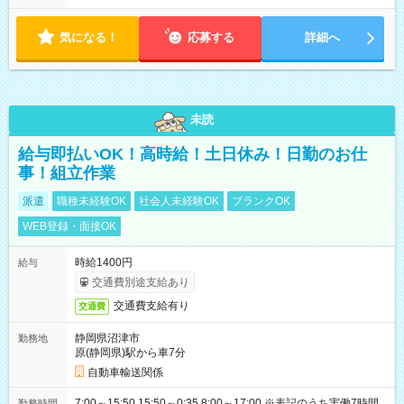
気になる！
応募する
詳細へ
未読
給与即払いOK！高時給！土日休み！日勤のお仕
事！組立作業
派遣
職種未経験OK
社会人未経験OK
ブランクOK
WEB登録・面接OK
時給1400円
給与
交通費別途支給あり
交通費支給有り
交通費
静岡県沼津市
勤務地
原(静岡県)駅から車7分
自動車輸送関係
7:00～15:50 15:50～0:35 8:00～17:00 ※表記のうち実働7時間
勤務時間