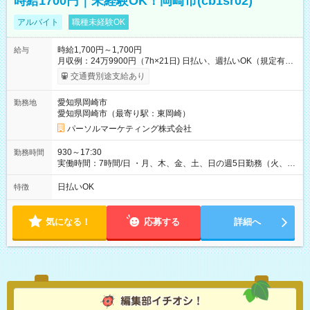
時給1700円｜未経験OK！岡崎市(cb1sr02)
アルバイト
職種未経験OK
時給1,700円～1,700円
給与
月収例：24万9900円（7h×21日) 日払い、週払いOK（規定有
り） 【試用期間】試用期間なし
交通費別途支給あり
愛知県岡崎市
勤務地
愛知県岡崎市（最寄り駅：東岡崎）
パーソルマーケティング株式会社
930～17:30
勤務時間
実働時間：7時間/日 ・月、木、金、土、日の週5日勤務（火、水
は固定休です／夏季、年末年始等、長期休暇有り！） ・ワンシ
フト！ 残業ほぼナシ（0～5h/月）
日払いOK
特徴
気になる！
応募する
詳細へ