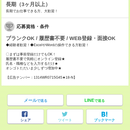
長期（3ヶ月以上）
長期でお仕事できる方、大歓迎！
応募資格・条件
ブランクOK / 履歴書不要 / WEB登録・面接OK
◆経験者歓迎！◆ExcelやWordの操作できる方歓迎！
〇まずは事前登録だけでもOK！
履歴書不要で気軽にオンライン登録★
氏名・職種などを入力するだけ★
オシゴトただいま少しずつ増加中★
【広告ナンバー：1314WR0715G45★18-N】
メール
LINE
で送る
で送る
シェア
ツイート
ブックマーク