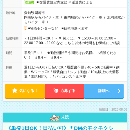
■ 交通費規定内支給 ※派遣先による
交通費
愛知県岡崎市
勤務地
岡崎駅からバイク・車
/
東岡崎駅からバイク・車
/
北岡崎駅か
らバイク・車
/
…
■物流センターなど ■勤務地選べます
＜1日3時間～OK！＞ ▼ 例えば… ▼ 15:00～18:00 15:00～
勤務時間
22:00 17:00～22:00 など こちら以外の時間もお気軽にご相談く
ださい！
単発1日～！ ★勤務開始日や期間はお気軽にご相談くださ
期間
い！ ＃8月～ ＃9月～
週1日からOK
/
日払いOK
/
履歴書不要
/
40～50代活躍中
/
副
特徴
業・WワークOK
/
服装自由
/
シフト勤務
/
10名以上の大量募
集
/
電話対応なし
/
パソコンスキル不要
気になる！
応募する
詳細へ
掲載日：2026.08.06
未読
《単発1日OK！日払い可》＊DMのモクモクシ