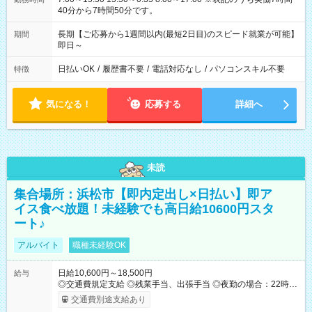
40分から7時間50分です。
長期【ご応募から1週間以内(最短2日目)のスピード就業が可能】
期間
即日～
日払いOK
/
履歴書不要
/
電話対応なし
/
パソコンスキル不要
特徴
気になる！
応募する
詳細へ
未読
集合場所：浜松市【即内定出し×日払い】即ア
イス食べ放題！未経験でも高日給10600円スタ
ート♪
アルバイト
職種未経験OK
日給10,600円～18,500円
給与
◎交通費規定支給 ◎残業手当、出張手当 ◎夜勤の場合：22時～
翌5時は割増給与 ◎日払い・週払い可(希望者／条件有) ◎社食あ
交通費別途支給あり
り ＜月収例＞ 入社3か月：月収28万 入社1年：月収39万 ◎自分