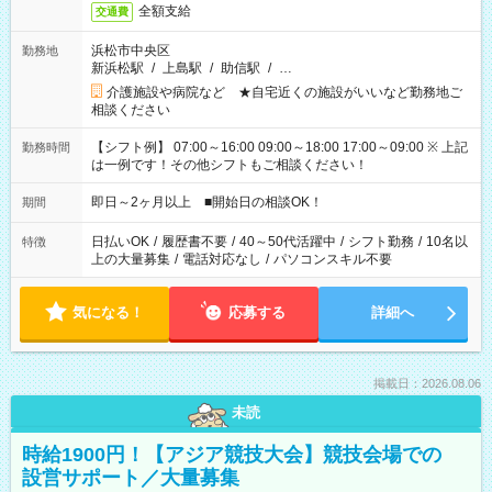
全額支給
交通費
浜松市中央区
勤務地
新浜松駅
/
上島駅
/
助信駅
/
…
介護施設や病院など ★自宅近くの施設がいいなど勤務地ご
相談ください
【シフト例】 07:00～16:00 09:00～18:00 17:00～09:00 ※ 上記
勤務時間
は一例です！その他シフトもご相談ください！
即日～2ヶ月以上 ■開始日の相談OK！
期間
日払いOK
/
履歴書不要
/
40～50代活躍中
/
シフト勤務
/
10名以
特徴
上の大量募集
/
電話対応なし
/
パソコンスキル不要
気になる！
応募する
詳細へ
掲載日：2026.08.06
未読
時給1900円！【アジア競技大会】競技会場での
設営サポート／大量募集