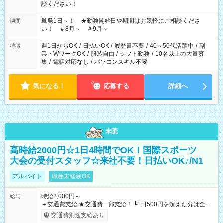
談ください！
単発1日～！ ★勤務開始日や期間はお気軽にご相談くださ
期間
い！ ＃8月～ ＃9月～
週1日からOK
/
日払いOK
/
履歴書不要
/
40～50代活躍中
/
副
特徴
業・WワークOK
/
服装自由
/
シフト勤務
/
10名以上の大量募
集
/
電話対応なし
/
パソコンスキル不要
気になる！
応募する
詳細へ
未読
高時給2000円☆1日4時間でOK！国際スポーツ
大会の受付スタッフ☆来社不要！日払いOK♪/N1
アルバイト
職種未経験OK
時給2,000円～
給与
＋交通費支給 ★交通費一部支給！ ┗1日500円を超えた分は全額
支給！ ※往復500円以内の方は自己負担となります ★日払い
交通費別途支給あり
OK！（規定あり） ┗働いたその日に現金GET♪ お仕事後はコン