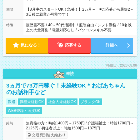
と休みを合わせたい」 「余裕を持って夕飯の準備がしたい」
「できれば残業はしたくない」 など、ご希望を教えてください
【8月中のスタートOK！急募！】2カ月～ ■ご応募から最短2～
期間
ね。 ※Wワーク希望の方へ 今ご覧のお仕事で希望する勤務時間
3日後に就業が可能です！
と、もう1つのお仕事の勤務時間。 合計で週40時間を超える場
合は応募できません。
履歴書不要
/
40～50代活躍中
/
服装自由
/
シフト勤務
/
10名以
特徴
上の大量募集
/
電話対応なし
/
パソコンスキル不要
気になる！
応募する
詳細へ
掲載日：2026.08.06
未読
3ヵ月で73万円稼ぐ！未経験OK＊おばあちゃん
のお話相手など
派遣
職種未経験OK
社会人未経験OK
ブランクOK
WEB登録・面接OK
無資格の方：時給1400円～1750円 / 介護福祉士：時給1700円～
給与
2125円 / 初任者以上：時給1500円～1875円
交通費別途支給あり