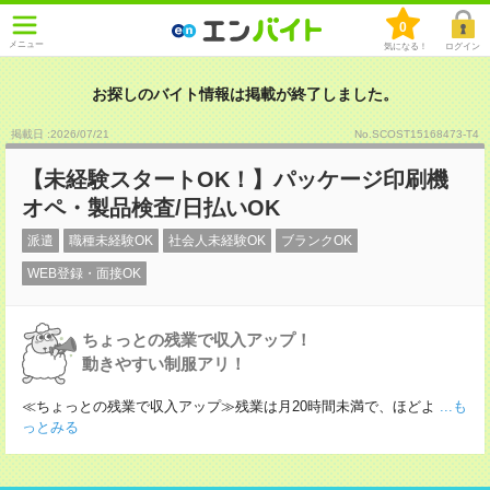
0
メニュー
気になる！
ログイン
お探しのバイト情報は掲載が終了しました。
掲載日 :2026
/
07
/
21
No.SCOST15168473-T4
【未経験スタートOK！】パッケージ印刷機
オペ・製品検査/日払いOK
派遣
職種未経験OK
社会人未経験OK
ブランクOK
WEB登録・面接OK
ちょっとの残業で収入アップ！
動きやすい制服アリ！
≪ちょっとの残業で収入アップ≫残業は月20時間未満で、ほどよ
...も
っとみる