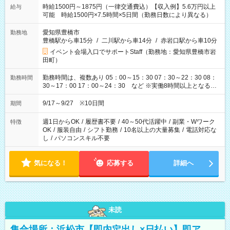
時給1500円～1875円（一律交通費込）【収入例】5.6万円以上
給与
可能 時給1500円×7.5時間×5日間（勤務日数により異なる）
愛知県豊橋市
勤務地
豊橋駅から車15分
/
二川駅から車14分
/
赤岩口駅から車10分
イベント会場入口でサポートStaff（勤務地：愛知県豊橋市岩
田町）
勤務時間は、複数あり 05：00～15：30 07：30～22：30 08：
勤務時間
30～17：00 17：00～24：30 など ※実働8時間以上となる勤
務もあります。 【休憩】60分+他休憩あり 交替で取得します。
安全面に配慮しこまめな休憩があります。
9/17～9/27 ※10日間
期間
週1日からOK
/
履歴書不要
/
40～50代活躍中
/
副業・Wワーク
特徴
OK
/
服装自由
/
シフト勤務
/
10名以上の大量募集
/
電話対応な
し
/
パソコンスキル不要
気になる！
応募する
詳細へ
未読
集合場所：浜松市【即内定出し×日払い】即ア