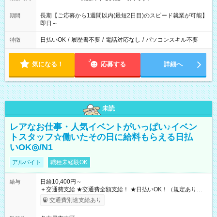
長期【ご応募から1週間以内(最短2日目)のスピード就業が可能】
期間
即日～
日払いOK
/
履歴書不要
/
電話対応なし
/
パソコンスキル不要
特徴
気になる！
応募する
詳細へ
未読
レアなお仕事・人気イベントがいっぱい♪イベン
トスタッフ☆働いたその日に給料もらえる日払
いOK◎/N1
アルバイト
職種未経験OK
日給10,400円～
給与
＋交通費支給 ★交通費全額支給！ ★日払いOK！（規定あり） ┗
働いたその日に現金GET♪ お仕事後はコンビニATMから 日払
交通費別途支給あり
い分を引き落とせます！ 【試用期間】試用期間なし