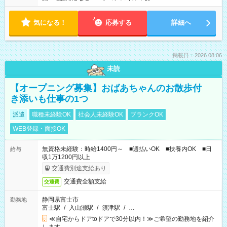
気になる！
応募する
詳細へ
掲載日：2026.08.06
未読
【オープニング募集】おばあちゃんのお散歩付
き添いも仕事の1つ
派遣
職種未経験OK
社会人未経験OK
ブランクOK
WEB登録・面接OK
無資格未経験：時給1400円～ ■週払いOK ■扶養内OK ■日
給与
収1万1200円以上
交通費別途支給あり
交通費全額支給
交通費
静岡県富士市
勤務地
富士駅
/
入山瀬駅
/
須津駅
/
…
≪自宅からドアtoドアで30分以内！≫ご希望の勤務地を紹介