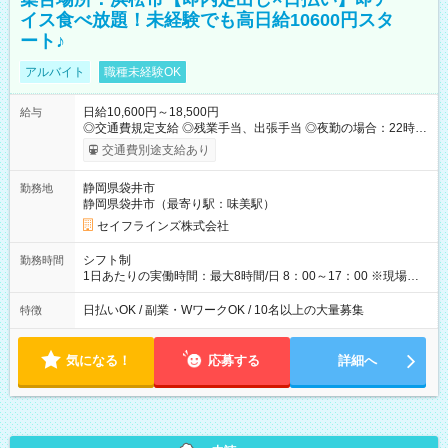
イス食べ放題！未経験でも高日給10600円スタ
ート♪
アルバイト
職種未経験OK
日給10,600円～18,500円
給与
◎交通費規定支給 ◎残業手当、出張手当 ◎夜勤の場合：22時～
翌5時は割増給与 ◎日払い・週払い可(希望者／条件有) ◎社食あ
交通費別途支給あり
り ＜月収例＞ 入社3か月：月収28万 入社1年：月収39万 ◎自分
のぺースで勤務可能 週2～OK！あなたの働き方と相談します♪
静岡県袋井市
勤務地
ダブルワークも可能です☺ ◎髪色、ピアス、タトゥーOK おしゃ
静岡県袋井市（最寄り駅：味美駅）
れも自由に楽しめます！ 【試用期間】試用期間あり 試用期間の
長さ：3ヶ月 雇用形態、給与は本採用時と同じです。
セイフラインズ株式会社
シフト制
勤務時間
1日あたりの実働時間：最大8時間/日 8：00～17：00 ※現場によ
っては多少時間は前後します ▶残業ほとんどなし！ ▶時間より
早く終わることの方が多いと思います。現場によっては午前中
日払いOK / 副業・WワークOK / 10名以上の大量募集
特徴
で終わってしまう場合も。その場合も日給は同額支給！ ▶ご希
望の方は夜勤（21:00～6:00）のお仕事も可能。
気になる！
応募する
詳細へ