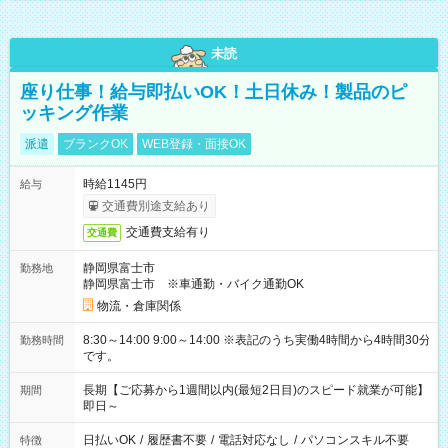
未読
座り仕事！給与即払いOK！土日休み！製品のピ
ッキング作業
派遣
ブランクOK
WEB登録・面接OK
時給1145円
給与
交通費別途支給あり
交通費支給有り
交通費
静岡県富士市
勤務地
静岡県富士市 ※車通勤・バイク通勤OK
物流・倉庫関係
8:30～14:00 9:00～14:00 ※表記のうち実働4時間から4時間30分
勤務時間
です。
長期【ご応募から1週間以内(最短2日目)のスピード就業が可能】
期間
即日～
日払いOK
/
履歴書不要
/
電話対応なし
/
パソコンスキル不要
特徴