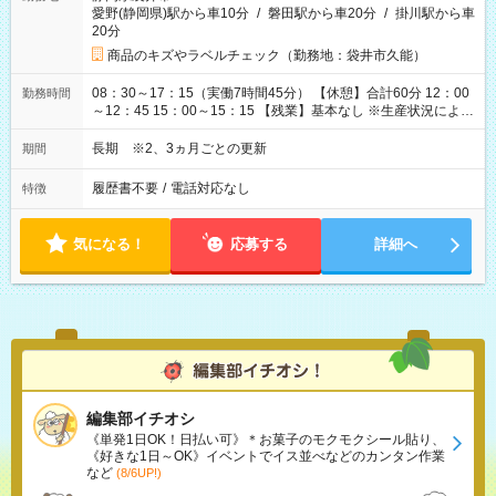
愛野(静岡県)駅から車10分
/
磐田駅から車20分
/
掛川駅から車
20分
商品のキズやラベルチェック（勤務地：袋井市久能）
08：30～17：15（実働7時間45分） 【休憩】合計60分 12：00
勤務時間
～12：45 15：00～15：15 【残業】基本なし ※生産状況によ
り、1日1時間程度発生する可能性あり
長期 ※2、3ヵ月ごとの更新
期間
履歴書不要
/
電話対応なし
特徴
気になる！
応募する
詳細へ
編集部イチオシ
《単発1日OK！日払い可》＊お菓子のモクモクシール貼り、
《好きな1日～OK》イベントでイス並べなどのカンタン作業
など
(8/6UP!)