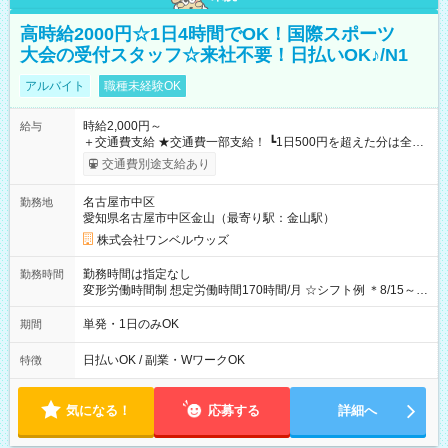
高時給2000円☆1日4時間でOK！国際スポーツ
大会の受付スタッフ☆来社不要！日払いOK♪/N1
アルバイト
職種未経験OK
時給2,000円～
給与
＋交通費支給 ★交通費一部支給！ ┗1日500円を超えた分は全額
支給！ ※往復500円以内の方は自己負担となります ★日払い
交通費別途支給あり
OK！（規定あり） ┗働いたその日に現金GET♪ お仕事後はコン
ビニATMから 日払い分を引き落とせます！ 【試用期間】試用
名古屋市中区
勤務地
期間なし
愛知県名古屋市中区金山（最寄り駅：金山駅）
株式会社ワンベルウッズ
勤務時間は指定なし
勤務時間
変形労働時間制 想定労働時間170時間/月 ☆シフト例 ＊8/15～
10/26 全日共通 08：00～12：00 17：00～21：00 ＊8/31
～9/19のみ下記シフトもあります！ 12：00～16：00 ＊9/6～
単発・1日のみOK
期間
10/6、10/11～26のみ下記シフトもあります！ 07：00～11：
00
日払いOK / 副業・WワークOK
特徴
気になる！
応募する
詳細へ