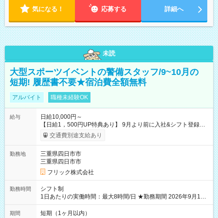
気になる！
応募する
詳細へ
未読
大型スポーツイベントの警備スタッフ/9~10月の
短期! 履歴書不要★宿泊費全額無料
アルバイト
職種未経験OK
日給10,000円～
給与
【日給1，500円UP特典あり】 9月より前に入社&シフト登録す
ると 期間中(9/16~10/23) の日給がUP! 日給1万1500円でしっか
交通費別途支給あり
り稼げます♪ 【試用期間】試用期間なし
三重県四日市市
勤務地
三重県四日市市
フリック株式会社
シフト制
勤務時間
1日あたりの実働時間：最大8時間/日 ★勤務期間 2026年9月16
日~2026年10月23日 短期勤務OK! 期間中フル勤務できる方優遇
※週3~5日勤務(勤務日数応相談) ※期間前から勤務スタートも可
短期（1ヶ月以内）
期間