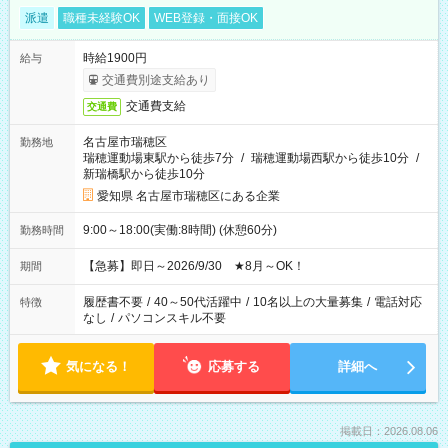
派遣
職種未経験OK
WEB登録・面接OK
時給1900円
給与
交通費別途支給あり
交通費支給
交通費
名古屋市瑞穂区
勤務地
瑞穂運動場東駅から徒歩7分
/
瑞穂運動場西駅から徒歩10分
/
新瑞橋駅から徒歩10分
愛知県 名古屋市瑞穂区にある企業
9:00～18:00(実働:8時間) (休憩60分)
勤務時間
【急募】即日～2026/9/30 ★8月～OK！
期間
履歴書不要
/
40～50代活躍中
/
10名以上の大量募集
/
電話対応
特徴
なし
/
パソコンスキル不要
気になる！
応募する
詳細へ
掲載日：2026.08.06