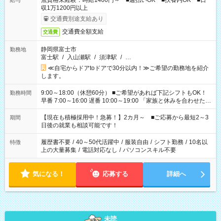
無資格未経験：時給1400円～ ■週払いOK ■扶養内OK ■日
給与
収1万1200円以上
交通費別途支給あり
交通費全額支給
交通費
静岡県富士市
勤務地
富士駅
/
入山瀬駅
/
須津駅
/
…
≪自宅からドアtoドアで30分以内！≫ご希望の勤務地を紹介
します。
9:00～18:00（休憩60分） ■ご希望があれば下記シフトもOK！
勤務時間
早番 7:00～16:00 遅番 10:00～19:00 「家族と休みを合わせた
い」 「余裕を持って夕飯の準備がしたい」 「できれば残業はし
たくない」 など、ご希望を教えてくださいね。 ※Wワーク希望
【現在も積極採用中！急募！】2カ月～ ■ご応募から最短2～3
期間
の方へ 今ご覧のお仕事で希望する勤務時間と、もう1つのお仕事
日後の就業も相談可能です！
の勤務時間。 合計で週40時間を超える場合は応募できません。
履歴書不要
/
40～50代活躍中
/
服装自由
/
シフト勤務
/
10名以
特徴
上の大量募集
/
電話対応なし
/
パソコンスキル不要
気になる！
応募する
詳細へ
未読