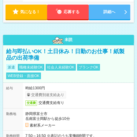
り ※配達が完了次第、帰社OKです
気になる！
応募する
詳細へ
未読
給与即払いOK！土日休み！日勤のお仕事！紙製
品の出荷準備
派遣
職種未経験OK
社会人未経験OK
ブランクOK
WEB登録・面接OK
時給1300円
給与
交通費別途支給あり
交通費支給有り
交通費
静岡県富士市
勤務地
岳南富士岡駅から徒歩10分
素材系メーカー
7:50～16:50 ※表記のうち実働8時間です。
勤務時間