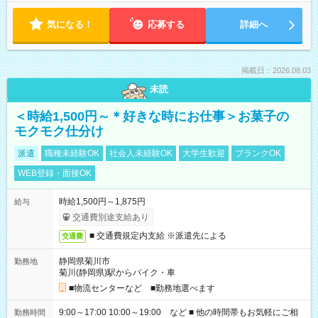
気になる！
応募する
詳細へ
掲載日：2026.08.03
未読
＜時給1,500円～＊好きな時にお仕事＞お菓子の
モクモク仕分け
派遣
職種未経験OK
社会人未経験OK
大学生歓迎
ブランクOK
WEB登録・面接OK
時給1,500円～1,875円
給与
交通費別途支給あり
■ 交通費規定内支給 ※派遣先による
交通費
静岡県菊川市
勤務地
菊川(静岡県)駅からバイク・車
■物流センターなど ■勤務地選べます
9:00～17:00 10:00～19:00 など ■ 他の時間帯もお気軽にご相
勤務時間