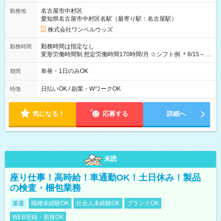
ビニATMから 日払い分を引き落とせます！ 【試用期間】試用
名古屋市中村区
勤務地
期間なし
愛知県名古屋市中村区名駅（最寄り駅：名古屋駅）
株式会社ワンベルウッズ
勤務時間は指定なし
勤務時間
変形労働時間制 想定労働時間170時間/月 ☆シフト例 ＊8/15～
10/26 全日共通 08：00～12：00 17：00～21：00 ＊8/31
～9/19のみ下記シフトもあります！ 12：00～16：00 ＊9/6～
単発・1日のみOK
期間
10/6、10/11～26のみ下記シフトもあります！ 07：00～11：
00
日払いOK / 副業・WワークOK
特徴
気になる！
応募する
詳細へ
未読
座り仕事！高時給！車通勤OK！土日休み！製品
の検査・梱包業務
派遣
職種未経験OK
社会人未経験OK
ブランクOK
WEB登録・面接OK