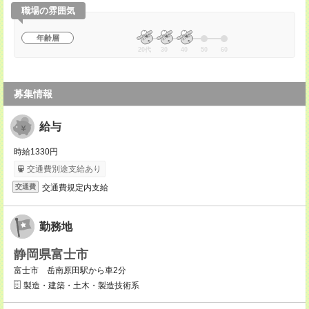
職場の雰囲気
年齢層
20代
30
40
50
60
募集情報
給与
時給1330円
交通費別途支給あり
交通費規定内支給
交通費
勤務地
静岡県富士市
富士市 岳南原田駅から車2分
製造・建築・土木・製造技術系