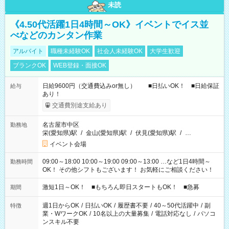
未読
《4.50代活躍1日4時間～OK》イベントでイス並
べなどのカンタン作業
アルバイト
職種未経験OK
社会人未経験OK
大学生歓迎
ブランクOK
WEB登録・面接OK
日給9600円（交通費込みor無し） ■日払いOK！ ■日給保証
給与
あり！
交通費別途支給あり
名古屋市中区
勤務地
栄(愛知県)駅
/
金山(愛知県)駅
/
伏見(愛知県)駅
/
…
イベント会場
09:00～18:00 10:00～19:00 09:00～13:00 …など1日4時間～
勤務時間
OK！ その他シフトもございます！ お気軽にご相談ください！
激短1日～OK！ ■もちろん即日スタートもOK！ ■急募
期間
週1日からOK
/
日払いOK
/
履歴書不要
/
40～50代活躍中
/
副
特徴
業・WワークOK
/
10名以上の大量募集
/
電話対応なし
/
パソコ
ンスキル不要