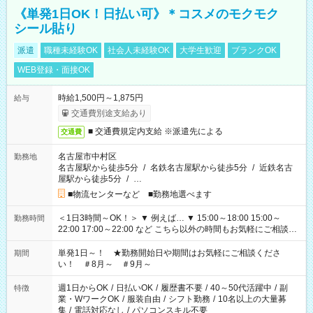
《単発1日OK！日払い可》＊コスメのモクモク
シール貼り
派遣
職種未経験OK
社会人未経験OK
大学生歓迎
ブランクOK
WEB登録・面接OK
時給1,500円～1,875円
給与
交通費別途支給あり
■ 交通費規定内支給 ※派遣先による
交通費
名古屋市中村区
勤務地
名古屋駅から徒歩5分
/
名鉄名古屋駅から徒歩5分
/
近鉄名古
屋駅から徒歩5分
/
…
■物流センターなど ■勤務地選べます
＜1日3時間～OK！＞ ▼ 例えば… ▼ 15:00～18:00 15:00～
勤務時間
22:00 17:00～22:00 など こちら以外の時間もお気軽にご相談く
ださい！
単発1日～！ ★勤務開始日や期間はお気軽にご相談くださ
期間
い！ ＃8月～ ＃9月～
週1日からOK
/
日払いOK
/
履歴書不要
/
40～50代活躍中
/
副
特徴
業・WワークOK
/
服装自由
/
シフト勤務
/
10名以上の大量募
集
/
電話対応なし
/
パソコンスキル不要