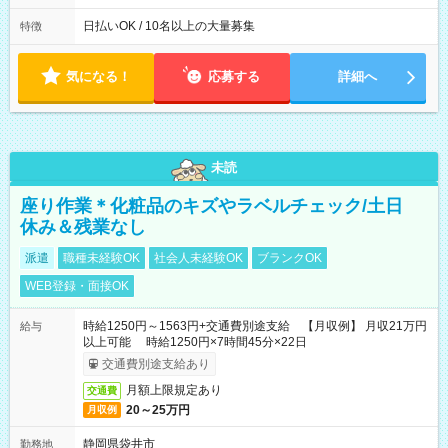
能です! ★勤務時間 8:00~17:00(休憩1時間) ※現場により変動あ
り ※夜勤シフトあり
日払いOK / 10名以上の大量募集
特徴
気になる！
応募する
詳細へ
未読
座り作業＊化粧品のキズやラベルチェック/土日
休み＆残業なし
派遣
職種未経験OK
社会人未経験OK
ブランクOK
WEB登録・面接OK
時給1250円～1563円+交通費別途支給 【月収例】 月収21万円
給与
以上可能 時給1250円×7時間45分×22日
交通費別途支給あり
月額上限規定あり
交通費
20～25万円
月収例
静岡県袋井市
勤務地