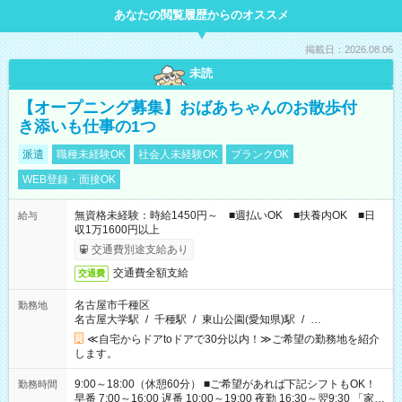
あなたの閲覧履歴からのオススメ
掲載日：2026.08.06
未読
【オープニング募集】おばあちゃんのお散歩付
き添いも仕事の1つ
派遣
職種未経験OK
社会人未経験OK
ブランクOK
WEB登録・面接OK
無資格未経験：時給1450円～ ■週払いOK ■扶養内OK ■日
給与
収1万1600円以上
交通費別途支給あり
交通費全額支給
交通費
名古屋市千種区
勤務地
名古屋大学駅
/
千種駅
/
東山公園(愛知県)駅
/
…
≪自宅からドアtoドアで30分以内！≫ご希望の勤務地を紹介
します。
9:00～18:00（休憩60分） ■ご希望があれば下記シフトもOK！
勤務時間
早番 7:00～16:00 遅番 10:00～19:00 夜勤 16:30～翌9:30 「家族