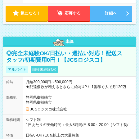
気になる！
応募する
詳細へ
未読
◎完全未経験OK/日払い・週払い対応！配送ス
タッフ/初期費用0円！【JCSロジスコ】
アルバイト
職種未経験OK
月給300,000円～500,000円
給与
★配達個数が増えるとさらに給与UP！ 1番稼ぐ人で月120万ほ
ど！ ・主要都市エリア 月収55万円／週5日稼働 月収65万~112
万円／週6日稼働 ・地方郊外エリア 月収40万円／週5日稼働 月
静岡県御前崎市
勤務地
収40万円~50万円／週6日稼働 ＜モデルイメージ＞ ■月収50万
静岡県御前崎市
円 (27歳男性/江東区在住)※元建築関係 1日150個配達×25日勤務
JCSロジスコ株式会社
(日休み) ■月収80万円(43歳男性/墨田区在住)※元営業 1日200個
配達×25日勤務(月休み) 【試用期間】試用期間なし
シフト制
勤務時間
1日あたりの実働時間：最大8時間/日 8:00～20:00（シフト制/実
働8時間） ※週5日勤務（場所次第では週4も有り） ※配達状況
によって時間外での勤務可能性有り ※案件により多少の前後あ
日払いOK / 10名以上の大量募集
特徴