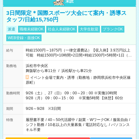
未読
3日間限定＊国際スポーツ大会にて案内・誘導ス
タッフ/日給15,750円
派遣
職種未経験OK
社会人未経験OK
大学生歓迎
ブランクOK
WEB登録・面接OK
時給1500円～1875円（一律交通費込）【収入例】3.9万円以上
給与
可能 時給1500円×10時間×2日間+時給1500円×5時間×1日（実
働8時間を越えた時給：1875円）
浜松市中央区
勤務地
舞阪駅から車11分
/
浜松駅から車21分
イベント会場で案内・誘導（勤務地：静岡県浜松市中央区篠
原町）
9/26（土）、27（日） 09：00～20：00 ※実働10時間
勤務時間
9/28（月） 09：00～15：00 ※実働5時間 【休憩】60分
9/26～9/28 ※3日間
期間
履歴書不要
/
40～50代活躍中
/
副業・WワークOK
/
服装自由
/
特徴
シフト勤務
/
10名以上の大量募集
/
電話対応なし
/
パソコンス
キル不要