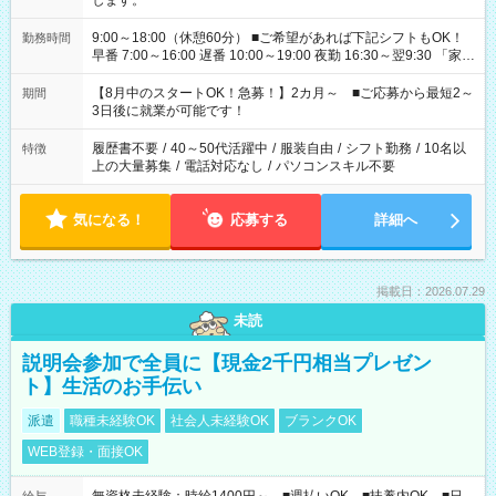
します。
9:00～18:00（休憩60分） ■ご希望があれば下記シフトもOK！
勤務時間
早番 7:00～16:00 遅番 10:00～19:00 夜勤 16:30～翌9:30 「家族
と休みを合わせたい」 「余裕を持って夕飯の準備がしたい」
「できれば残業はしたくない」 など、ご希望を教えてください
【8月中のスタートOK！急募！】2カ月～ ■ご応募から最短2～
期間
ね。 ※Wワーク希望の方へ 今ご覧のお仕事で希望する勤務時間
3日後に就業が可能です！
と、もう1つのお仕事の勤務時間。 合計で週40時間を超える場
合は応募できません。
履歴書不要
/
40～50代活躍中
/
服装自由
/
シフト勤務
/
10名以
特徴
上の大量募集
/
電話対応なし
/
パソコンスキル不要
気になる！
応募する
詳細へ
掲載日：2026.07.29
未読
説明会参加で全員に【現金2千円相当プレゼン
ト】生活のお手伝い
派遣
職種未経験OK
社会人未経験OK
ブランクOK
WEB登録・面接OK