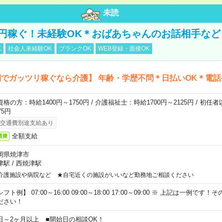
未読
万円稼ぐ！未経験OK＊おばあちゃんのお話相手など
K
社会人未経験OK
ブランクOK
WEB登録・面接OK
でガッツリ稼ぐなら介護】 年齢・学歴不問＊日払いOK＊電話
資格の方：時給1400円～1750円 / 介護福祉士：時給1700円～2125円 / 初任
75円
交通費別途支給あり
全額支給
通費
岡県焼津市
津駅
/
西焼津駅
介護施設や病院など ★自宅近くの施設がいいなど勤務地ご相談ください
フト例】 07:00～16:00 09:00～18:00 17:00～09:00 ※ 上記は一例で
ださい！
日～2ヶ月以上 ■開始日の相談OK！