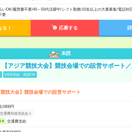
払いOK
/
履歴書不要
/
40～50代活躍中
/
シフト勤務
/
10名以上の大量募集
/
電話対
不要
なる！
応募する
詳
未読
円！【アジア競技大会】競技会場での設営サポート
K
WEB登録・面接OK
ア競技大会】競技会場での設営サポート
1900円
交通費別途支給あり
交通費支給
通費