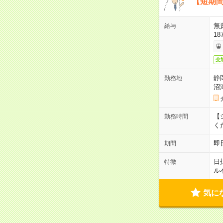
【短期間
無
給与
18
交
静
勤務地
沼
【シ
勤務時間
く
即
期間
日
特徴
ル
気に