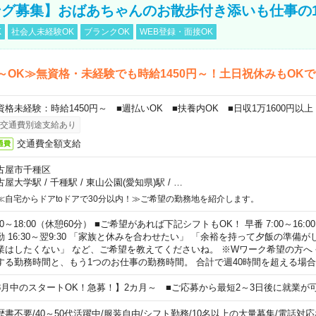
グ募集】おばあちゃんのお散歩付き添いも仕事の
K
社会人未経験OK
ブランクOK
WEB登録・面接OK
～OK≫無資格・未経験でも時給1450円～！土日祝休みもOK
資格未経験：時給1450円～ ■週払いOK ■扶養内OK ■日収1万1600円以上
交通費別途支給あり
交通費全額支給
通費
古屋市千種区
古屋大学駅
/
千種駅
/
東山公園(愛知県)駅
/
…
≪自宅からドアtoドアで30分以内！≫ご希望の勤務地を紹介します。
00～18:00（休憩60分） ■ご希望があれば下記シフトもOK！ 早番 7:00～16:00 遅
勤 16:30～翌9:30 「家族と休みを合わせたい」 「余裕を持って夕飯の準備
業はしたくない」 など、ご希望を教えてくださいね。 ※Wワーク希望の方へ
する勤務時間と、もう1つのお仕事の勤務時間。 合計で週40時間を超える場
8月中のスタートOK！急募！】2カ月～ ■ご応募から最短2～3日後に就業が
歴書不要
/
40～50代活躍中
/
服装自由
/
シフト勤務
/
10名以上の大量募集
/
電話対応