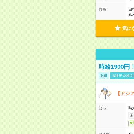
日
特徴
ル
気に
時給1900
派遣
職種未経験O
【アジ
時給
給与
交