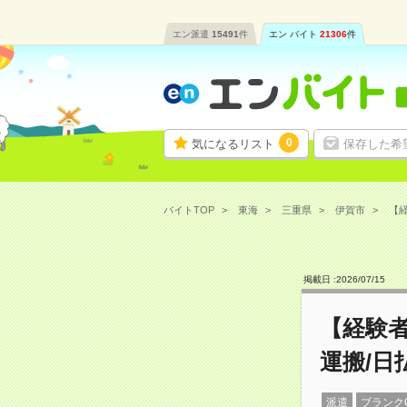
エン派遣
15491
件
エン バイト
21306
件
0
気になるリスト
保存した希
バイトTOP
東海
三重県
伊賀市
【経
掲載日 :
2026
/
07
/
15
【経験
運搬/日
派遣
ブランク