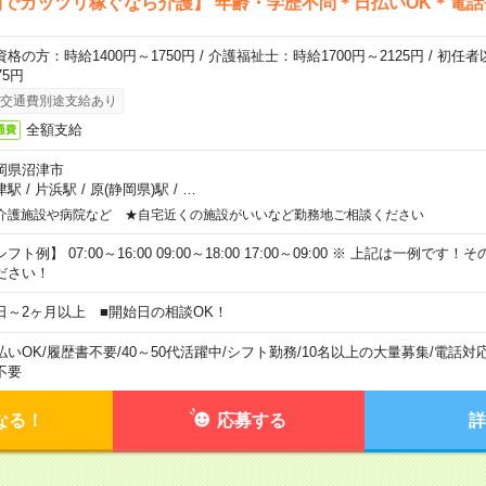
でガッツリ稼ぐなら介護】 年齢・学歴不問＊日払いOK＊電話
資格の方：時給1400円～1750円 / 介護福祉士：時給1700円～2125円 / 初任
75円
交通費別途支給あり
全額支給
通費
岡県沼津市
津駅
/
片浜駅
/
原(静岡県)駅
/
…
介護施設や病院など ★自宅近くの施設がいいなど勤務地ご相談ください
フト例】 07:00～16:00 09:00～18:00 17:00～09:00 ※ 上記は一例で
ださい！
日～2ヶ月以上 ■開始日の相談OK！
払いOK
/
履歴書不要
/
40～50代活躍中
/
シフト勤務
/
10名以上の大量募集
/
電話対
不要
なる！
応募する
詳