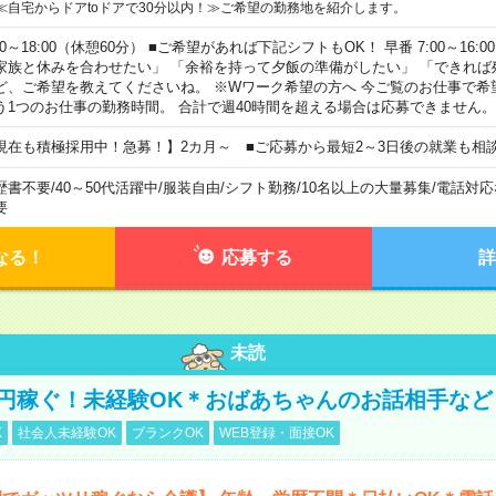
≪自宅からドアtoドアで30分以内！≫ご希望の勤務地を紹介します。
00～18:00（休憩60分） ■ご希望があれば下記シフトもOK！ 早番 7:00～16:00 遅
家族と休みを合わせたい」 「余裕を持って夕飯の準備がしたい」 「できれば
ど、ご希望を教えてくださいね。 ※Wワーク希望の方へ 今ご覧のお仕事で希
う1つのお仕事の勤務時間。 合計で週40時間を超える場合は応募できません。
現在も積極採用中！急募！】2カ月～ ■ご応募から最短2～3日後の就業も相
歴書不要
/
40～50代活躍中
/
服装自由
/
シフト勤務
/
10名以上の大量募集
/
電話対応
要
なる！
応募する
詳
未読
万円稼ぐ！未経験OK＊おばあちゃんのお話相手など
K
社会人未経験OK
ブランクOK
WEB登録・面接OK