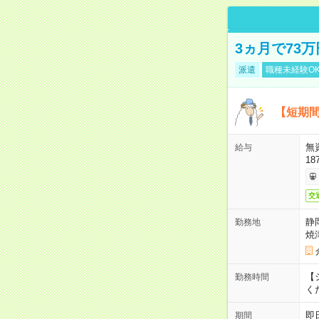
3ヵ月で73
派遣
職種未経験O
【短期間
無
給与
18
交
静
勤務地
焼
【シ
勤務時間
く
即
期間