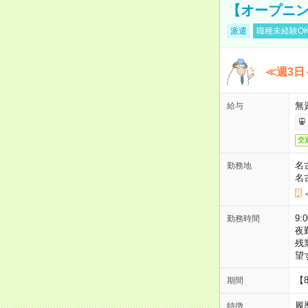
【オープニン
派遣
職種未経験O
≪週3日
無
給与
交
名
勤務地
名
9:
勤務時間
夜
残
望
【
期間
履
特徴