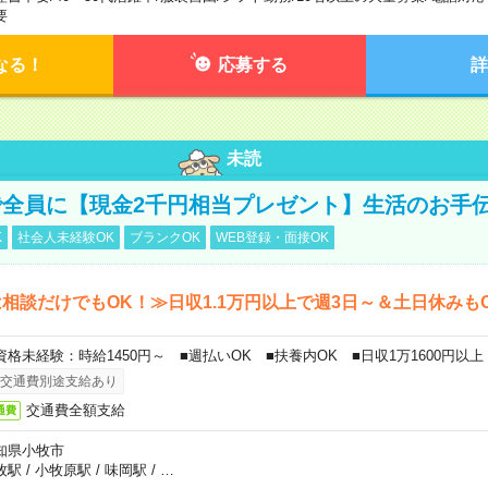
要
なる！
応募する
詳
未読
全員に【現金2千円相当プレゼント】生活のお手
K
社会人未経験OK
ブランクOK
WEB登録・面接OK
相談だけでもOK！≫日収1.1万円以上で週3日～＆土日休みも
資格未経験：時給1450円～ ■週払いOK ■扶養内OK ■日収1万1600円以上
交通費別途支給あり
交通費全額支給
通費
知県小牧市
牧駅
/
小牧原駅
/
味岡駅
/
…