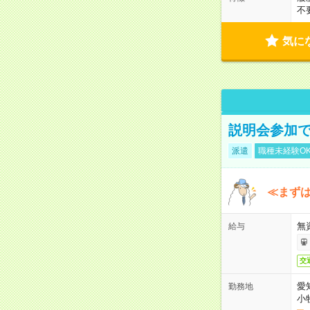
不
気に
説明会参加で
派遣
職種未経験O
≪まずは
無
給与
交
愛
勤務地
小