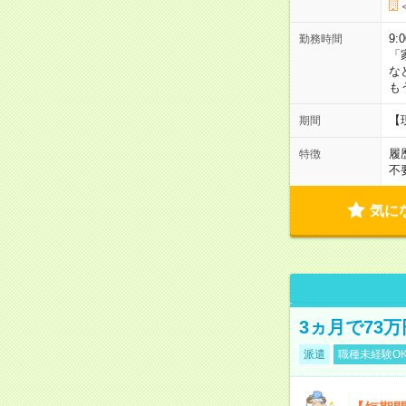
9:
勤務時間
「
な
も
【
期間
履
特徴
不
気に
3ヵ月で73
派遣
職種未経験O