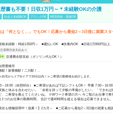
歴書も不要！日収1万円～＊未経験OKの介護
K
社会人未経験OK
ブランクOK
WEB登録・面接OK
は「何となく…」でもOK！応募から最短2～3日後に就業スタ
資格未経験：時給1350円～ ■週払いOK ■扶養内OK ■日収1万800円以上
交通費別途支給あり
交通費全額支給（ガソリン代もOK！）
通費
知県豊橋市
橋駅
/
新豊橋駅
/
二川駅
/
…
≪自宅からドアtoドアで30分以内！≫ご希望の勤務地を紹介します。
00～18:00（休憩60分） ■ご希望があれば下記シフトもOK！ 早番 7:00～16:00 遅
家族と休みを合わせたい」 「余裕を持って夕飯の準備がしたい」 「できれば
ど、ご希望を教えてくださいね。 ※Wワーク希望の方へ 今ご覧のお仕事で希
う1つのお仕事の勤務時間。 合計で週40時間を超える場合は応募できません。
現在も積極採用中！急募！】2カ月～ ■ご応募から最短2～3日後の就業も相