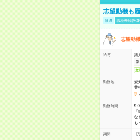
志望動機も履
派遣
職種未経験O
志望動機
無
給与
交
愛
勤務地
豊
9:
勤務時間
「
な
も
【
期間