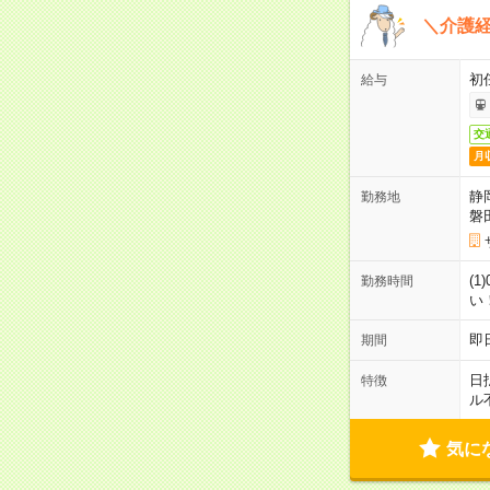
＼介護経
初
給与
交
月
静
勤務地
磐
(1
勤務時間
い
即
期間
日
特徴
ル
気に