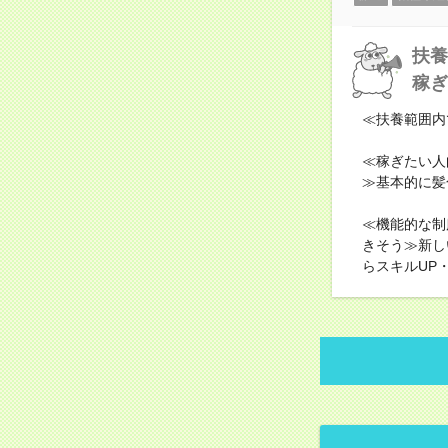
扶養
稼ぎ
≪扶養範囲内
≪稼ぎたい人
≫基本的に髪
≪機能的な制
きそう≫新し
らスキルUP