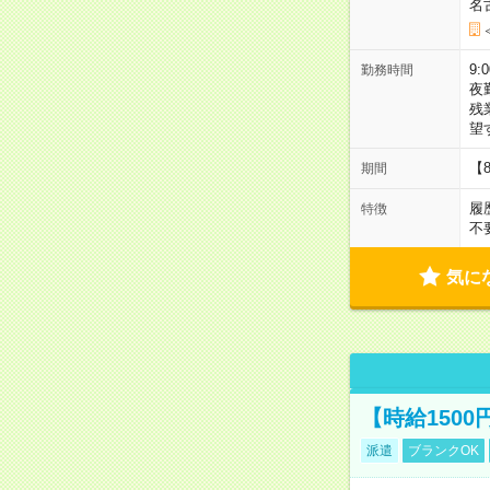
名
9:
勤務時間
夜
残
望
【
期間
履
特徴
不
気に
【時給150
派遣
ブランクOK