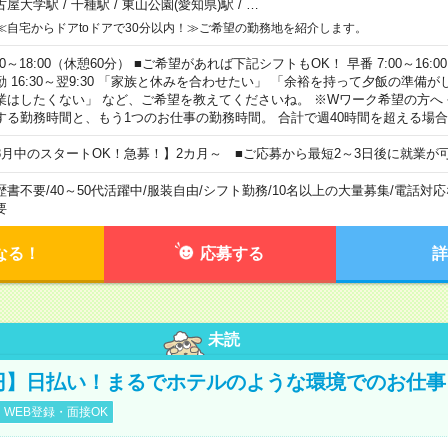
古屋大学駅
/
千種駅
/
東山公園(愛知県)駅
/
…
≪自宅からドアtoドアで30分以内！≫ご希望の勤務地を紹介します。
00～18:00（休憩60分） ■ご希望があれば下記シフトもOK！ 早番 7:00～16:00 遅
勤 16:30～翌9:30 「家族と休みを合わせたい」 「余裕を持って夕飯の準備
業はしたくない」 など、ご希望を教えてくださいね。 ※Wワーク希望の方へ
する勤務時間と、もう1つのお仕事の勤務時間。 合計で週40時間を超える場
8月中のスタートOK！急募！】2カ月～ ■ご応募から最短2～3日後に就業が
歴書不要
/
40～50代活躍中
/
服装自由
/
シフト勤務
/
10名以上の大量募集
/
電話対応
要
なる！
応募する
詳
未読
0円】日払い！まるでホテルのような環境でのお仕事
WEB登録・面接OK