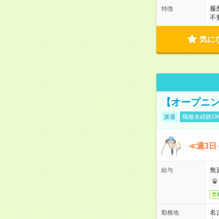
履
特徴
不
気に
【オープニン
派遣
職種未経験O
≪週3日
無
給与
交
名
勤務地