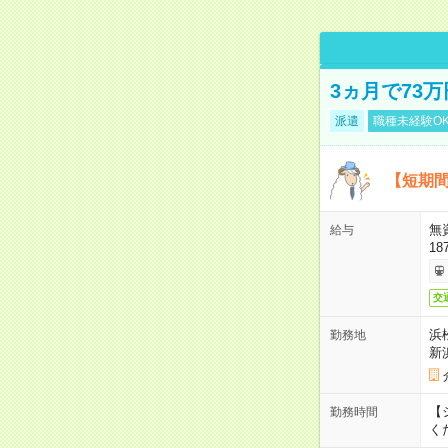
3ヵ月で73
派遣
職種未経験O
【短期間
無
給与
18
交
浜
勤務地
新
【シ
勤務時間
く