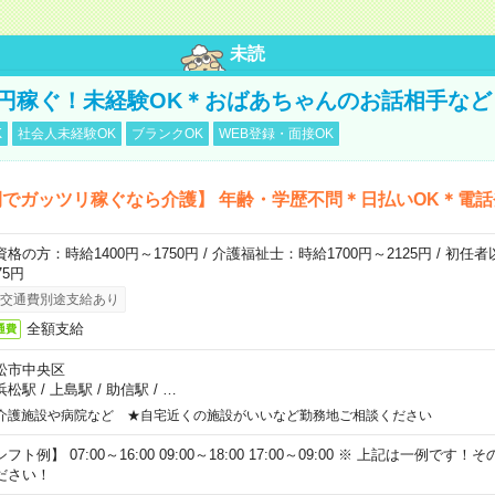
未読
万円稼ぐ！未経験OK＊おばあちゃんのお話相手など
K
社会人未経験OK
ブランクOK
WEB登録・面接OK
でガッツリ稼ぐなら介護】 年齢・学歴不問＊日払いOK＊電話
資格の方：時給1400円～1750円 / 介護福祉士：時給1700円～2125円 / 初任
75円
交通費別途支給あり
全額支給
通費
松市中央区
浜松駅
/
上島駅
/
助信駅
/
…
介護施設や病院など ★自宅近くの施設がいいなど勤務地ご相談ください
フト例】 07:00～16:00 09:00～18:00 17:00～09:00 ※ 上記は一例で
ださい！