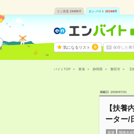
エン派遣
15490
件
エン バイト
22168
件
0
気になるリスト
保存した希
バイトTOP
東海
静岡県
磐田市
【扶
掲載日 :
2026
/
07
/
21
【扶養
ーター/
派遣
職種未経