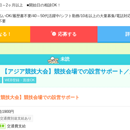
日～2ヶ月以上 ■開始日の相談OK！
払いOK
/
履歴書不要
/
40～50代活躍中
/
シフト勤務
/
10名以上の大量募集
/
電話対
不要
なる！
応募する
詳
未読
円！【アジア競技大会】競技会場での設営サポート
K
WEB登録・面接OK
ア競技大会】競技会場での設営サポート
1900円
交通費別途支給あり
交通費支給
通費