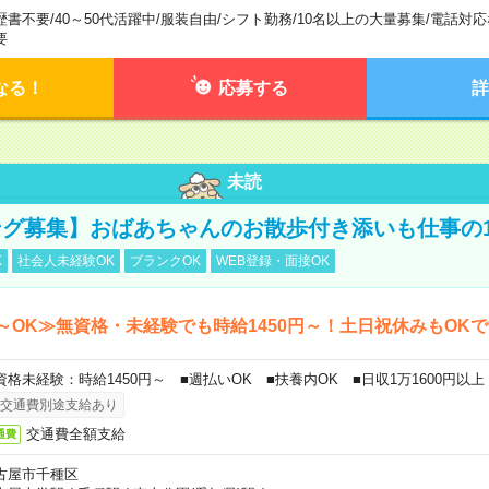
歴書不要
/
40～50代活躍中
/
服装自由
/
シフト勤務
/
10名以上の大量募集
/
電話対応
要
なる！
応募する
詳
未読
グ募集】おばあちゃんのお散歩付き添いも仕事の
K
社会人未経験OK
ブランクOK
WEB登録・面接OK
～OK≫無資格・未経験でも時給1450円～！土日祝休みもOK
資格未経験：時給1450円～ ■週払いOK ■扶養内OK ■日収1万1600円以上
交通費別途支給あり
交通費全額支給
通費
古屋市千種区