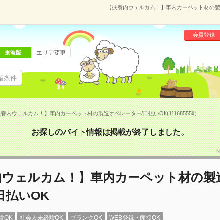
【扶養内ウェルカム！】車内カーペット材の製造オ
会員登録
エリア変更
東海版
望条件
養内ウェルカム！】車内カーペット材の製造オペレーター/日払いOK(111685550）
お探しのバイト情報は掲載が終了しました。
N
内ウェルカム！】車内カーペット材の製
日払いOK
験OK
社会人未経験OK
ブランクOK
WEB登録・面接OK