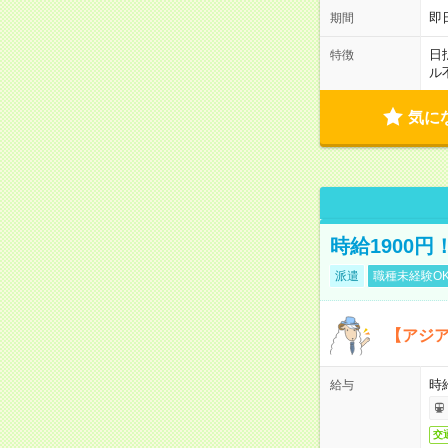
即
期間
日
特徴
ル
気に
時給1900
派遣
職種未経験O
【アジ
時給
給与
交