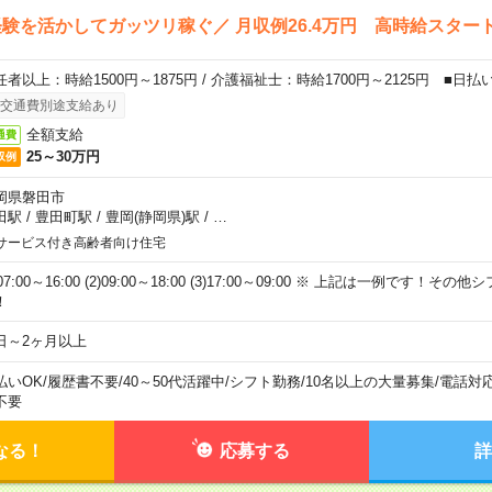
験を活かしてガッツリ稼ぐ／ 月収例26.4万円 高時給スター
任者以上：時給1500円～1875円 / 介護福祉士：時給1700円～2125円 ■日払
交通費別途支給あり
全額支給
通費
25～30万円
収例
岡県磐田市
田駅
/
豊田町駅
/
豊岡(静岡県)駅
/
…
サービス付き高齢者向け住宅
)07:00～16:00 (2)09:00～18:00 (3)17:00～09:00 ※ 上記は一例です！
！
日～2ヶ月以上
払いOK
/
履歴書不要
/
40～50代活躍中
/
シフト勤務
/
10名以上の大量募集
/
電話対
不要
なる！
応募する
詳