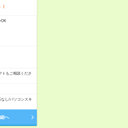
ト！
いOK
その他シフトもご相談くださ
応なし
/
パソコンスキ
細へ