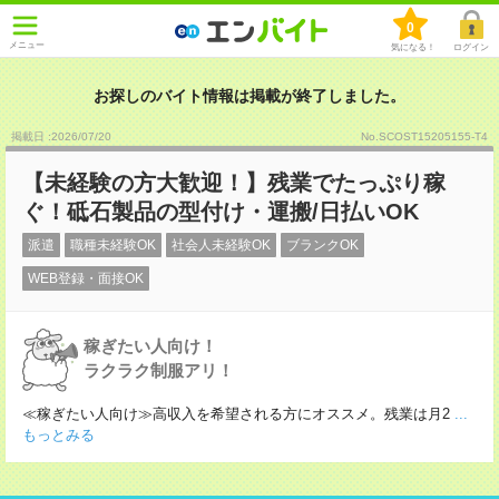
0
メニュー
気になる！
ログイン
お探しのバイト情報は掲載が終了しました。
掲載日 :2026
/
07
/
20
No.SCOST15205155-T4
【未経験の方大歓迎！】残業でたっぷり稼
ぐ！砥石製品の型付け・運搬/日払いOK
派遣
職種未経験OK
社会人未経験OK
ブランクOK
WEB登録・面接OK
稼ぎたい人向け！
ラクラク制服アリ！
≪稼ぎたい人向け≫高収入を希望される方にオススメ。残業は月2
...
もっとみる