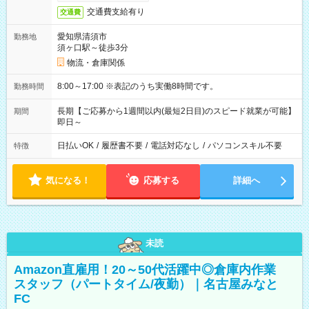
交通費支給有り
交通費
愛知県清須市
勤務地
須ヶ口駅～徒歩3分
物流・倉庫関係
8:00～17:00 ※表記のうち実働8時間です。
勤務時間
長期【ご応募から1週間以内(最短2日目)のスピード就業が可能】
期間
即日～
日払いOK
/
履歴書不要
/
電話対応なし
/
パソコンスキル不要
特徴
気になる！
応募する
詳細へ
未読
Amazon直雇用！20～50代活躍中◎倉庫内作業
スタッフ（パートタイム/夜勤）｜名古屋みなと
FC