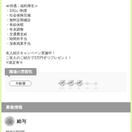
≪待遇・福利厚生≫
・日払い制度
・社会保険完備
・無料定期健診
・有給休暇
・年末調整
・交通費支給
・時間外手当
・深夜残業手当
友人紹介キャンペーン実施中！
ご友人のご紹介で3万円ずつプレゼント！
※規定有※
職場の雰囲気
年齢層
20代
30
40
50
60
募集情報
給与