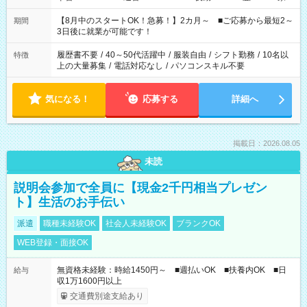
と休みを合わせたい」 「余裕を持って夕飯の準備がしたい」
「できれば残業はしたくない」 など、ご希望を教えてください
【8月中のスタートOK！急募！】2カ月～ ■ご応募から最短2～
期間
ね。 ※Wワーク希望の方へ 今ご覧のお仕事で希望する勤務時間
3日後に就業が可能です！
と、もう1つのお仕事の勤務時間。 合計で週40時間を超える場
合は応募できません。
履歴書不要
/
40～50代活躍中
/
服装自由
/
シフト勤務
/
10名以
特徴
上の大量募集
/
電話対応なし
/
パソコンスキル不要
気になる！
応募する
詳細へ
掲載日：2026.08.05
未読
説明会参加で全員に【現金2千円相当プレゼン
ト】生活のお手伝い
派遣
職種未経験OK
社会人未経験OK
ブランクOK
WEB登録・面接OK
無資格未経験：時給1450円～ ■週払いOK ■扶養内OK ■日
給与
収1万1600円以上
交通費別途支給あり