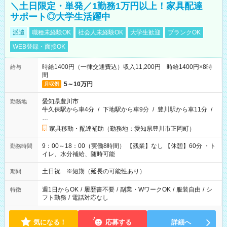
＼土日限定・単発／1勤務1万円以上！家具配達
サポート◎大学生活躍中
派遣
職種未経験OK
社会人未経験OK
大学生歓迎
ブランクOK
WEB登録・面接OK
時給1400円（一律交通費込）収入11,200円 時給1400円×8時
給与
間
5～10万円
月収例
愛知県豊川市
勤務地
牛久保駅から車4分
/
下地駅から車9分
/
豊川駅から車11分
/
…
家具移動・配達補助（勤務地：愛知県豊川市正岡町）
9：00～18：00（実働8時間） 【残業】なし 【休憩】60分 ・ト
勤務時間
イレ、水分補給、随時可能
土日祝 ※短期（延長の可能性あり）
期間
週1日からOK
/
履歴書不要
/
副業・WワークOK
/
服装自由
/
シ
特徴
フト勤務
/
電話対応なし
気になる！
応募する
詳細へ