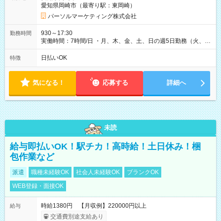
愛知県岡崎市（最寄り駅：東岡崎）
パーソルマーケティング株式会社
930～17:30
勤務時間
実働時間：7時間/日 ・月、木、金、土、日の週5日勤務（火、水
は固定休です／夏季、年末年始等、長期休暇有り！） ・ワンシ
フト！ 残業ほぼナシ（0～5h/月）
日払いOK
特徴
気になる！
応募する
詳細へ
未読
給与即払いOK！駅チカ！高時給！土日休み！梱
包作業など
派遣
職種未経験OK
社会人未経験OK
ブランクOK
WEB登録・面接OK
時給1380円 【月収例】220000円以上
給与
交通費別途支給あり