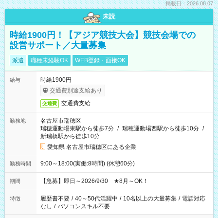
掲載日：2026.08.07
未読
時給1900円！【アジア競技大会】競技会場での
設営サポート／大量募集
派遣
職種未経験OK
WEB登録・面接OK
時給1900円
給与
交通費別途支給あり
交通費支給
交通費
名古屋市瑞穂区
勤務地
瑞穂運動場東駅から徒歩7分
/
瑞穂運動場西駅から徒歩10分
/
新瑞橋駅から徒歩10分
愛知県 名古屋市瑞穂区にある企業
9:00～18:00(実働:8時間) (休憩60分)
勤務時間
【急募】即日～2026/9/30 ★8月～OK！
期間
履歴書不要
/
40～50代活躍中
/
10名以上の大量募集
/
電話対応
特徴
なし
/
パソコンスキル不要