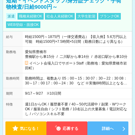
短期＊イベントスタッフ/身分証チェック・手荷
物検査/日給9000円～
派遣
職種未経験OK
社会人未経験OK
大学生歓迎
ブランクOK
WEB登録・面接OK
時給1500円～1875円（一律交通費込）【収入例】5.6万円以上
給与
可能 時給1500円×7.5時間×5日間（勤務日数により異なる）
愛知県豊橋市
勤務地
豊橋駅から車15分
/
二川駅から車14分
/
赤岩口駅から車10分
イベント会場入口でサポートStaff（勤務地：愛知県豊橋市岩
田町）
勤務時間は、複数あり 05：00～15：30 07：30～22：30 08：
勤務時間
30～17：00 17：00～24：30 など ※実働8時間以上となる勤
務もあります。 【休憩】60分+他休憩あり 交替で取得します。
安全面に配慮しこまめな休憩があります。
9/17～9/27 ※10日間
期間
週1日からOK
/
履歴書不要
/
40～50代活躍中
/
副業・Wワーク
特徴
OK
/
服装自由
/
シフト勤務
/
10名以上の大量募集
/
電話対応な
し
/
パソコンスキル不要
気になる！
応募する
詳細へ