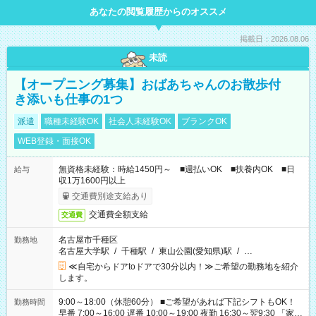
あなたの閲覧履歴からのオススメ
掲載日：2026.08.06
未読
【オープニング募集】おばあちゃんのお散歩付
き添いも仕事の1つ
派遣
職種未経験OK
社会人未経験OK
ブランクOK
WEB登録・面接OK
無資格未経験：時給1450円～ ■週払いOK ■扶養内OK ■日
給与
収1万1600円以上
交通費別途支給あり
交通費全額支給
交通費
名古屋市千種区
勤務地
名古屋大学駅
/
千種駅
/
東山公園(愛知県)駅
/
…
≪自宅からドアtoドアで30分以内！≫ご希望の勤務地を紹介
します。
9:00～18:00（休憩60分） ■ご希望があれば下記シフトもOK！
勤務時間
早番 7:00～16:00 遅番 10:00～19:00 夜勤 16:30～翌9:30 「家族