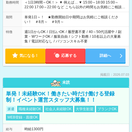
＜1日3時間～OK！＞ ▼ 例えば… ▼ 15:00～18:00 15:00～
勤務時間
22:00 17:00～22:00 など こちら以外の時間もお気軽にご相談く
ださい！
単発1日～！ ★勤務開始日や期間はお気軽にご相談くださ
期間
い！ ＃8月～ ＃9月～
週1日からOK
/
日払いOK
/
履歴書不要
/
40～50代活躍中
/
副
特徴
業・WワークOK
/
服装自由
/
シフト勤務
/
10名以上の大量募
集
/
電話対応なし
/
パソコンスキル不要
気になる！
応募する
詳細へ
掲載日：2026.07.03
未読
単発！未経験OK！働きたい時だけ働ける登録
制！イベント運営スタッフ大募集！！
派遣
職種未経験OK
社会人未経験OK
大学生歓迎
ブランクOK
WEB登録・面接OK
時給1300円
給与