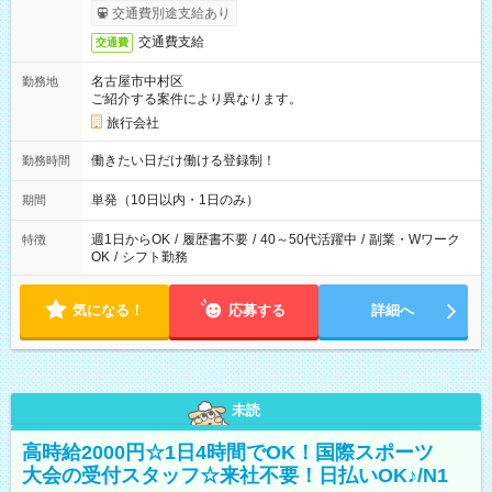
交通費別途支給あり
交通費支給
交通費
名古屋市中村区
勤務地
ご紹介する案件により異なります。
旅行会社
働きたい日だけ働ける登録制！
勤務時間
単発（10日以内・1日のみ）
期間
週1日からOK
/
履歴書不要
/
40～50代活躍中
/
副業・Wワーク
特徴
OK
/
シフト勤務
気になる！
応募する
詳細へ
未読
高時給2000円☆1日4時間でOK！国際スポーツ
大会の受付スタッフ☆来社不要！日払いOK♪/N1