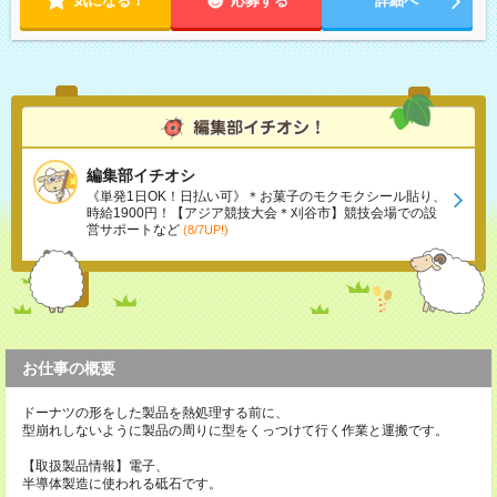
気になる！
応募する
詳細へ
編集部イチオシ
《単発1日OK！日払い可》＊お菓子のモクモクシール貼り、
時給1900円！【アジア競技大会＊刈谷市】競技会場での設
営サポートなど
(8/7UP!)
お仕事の概要
ドーナツの形をした製品を熱処理する前に、
型崩れしないように製品の周りに型をくっつけて行く作業と運搬です。
【取扱製品情報】電子、
半導体製造に使われる砥石です。