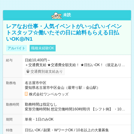
未読
レアなお仕事・人気イベントがいっぱい♪イベン
トスタッフ☆働いたその日に給料もらえる日払
いOK◎/N1
アルバイト
職種未経験OK
日給10,400円～
給与
＋交通費支給 ★交通費全額支給！ ★日払いOK！（規定あり） ┗
働いたその日に現金GET♪ お仕事後はコンビニATMから 日払
交通費別途支給あり
い分を引き落とせます！ 【試用期間】試用期間なし
名古屋市中区
勤務地
愛知県名古屋市中区金山（最寄り駅：金山駅）
株式会社ワンベルウッズ
勤務時間は指定なし
勤務時間
変形労働時間制 想定労働時間160時間/月 【シフト例】 ・10：
00～20：00
単発・1日のみOK
期間
日払いOK / 副業・WワークOK / 10名以上の大量募集
特徴