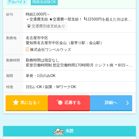
アルバイト
職種未経験OK
時給2,000円～
給与
＋交通費支給 ★交通費一部支給！ ┗1日500円を超えた分は全額
支給！ ※往復500円以内の方は自己負担となります ★日払い
交通費別途支給あり
OK！（規定あり） ┗働いたその日に現金GET♪ お仕事後はコン
ビニATMから 日払い分を引き落とせます！ 【試用期間】試用
名古屋市中区
勤務地
期間なし
愛知県名古屋市中区金山（最寄り駅：金山駅）
株式会社ワンベルウッズ
勤務時間は指定なし
勤務時間
変形労働時間制 想定労働時間170時間/月 ☆シフト例 ＊8/15～
10/26 全日共通 08：00～12：00 17：00～21：00 ＊8/31
～9/19のみ下記シフトもあります！ 12：00～16：00 ＊9/6～
単発・1日のみOK
期間
10/6、10/11～26のみ下記シフトもあります！ 07：00～11：
00
日払いOK / 副業・WワークOK
特徴
気になる！
応募する
詳細へ
未読