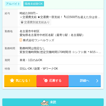
アルバイト
職種未経験OK
時給2,000円～
給与
＋交通費支給 ★交通費一部支給！ ┗1日500円を超えた分は全額
支給！ ※往復500円以内の方は自己負担となります ★日払い
交通費別途支給あり
OK！（規定あり） ┗働いたその日に現金GET♪ お仕事後はコン
ビニATMから 日払い分を引き落とせます！ 【試用期間】試用
名古屋市中村区
勤務地
期間なし
愛知県名古屋市中村区名駅（最寄り駅：名古屋駅）
株式会社ワンベルウッズ
勤務時間は指定なし
勤務時間
変形労働時間制 想定労働時間170時間/月 ☆シフト例 ＊8/15～
10/26 全日共通 08：00～12：00 17：00～21：00 ＊8/31
～9/19のみ下記シフトもあります！ 12：00～16：00 ＊9/6～
単発・1日のみOK
期間
10/6、10/11～26のみ下記シフトもあります！ 07：00～11：
00
日払いOK / 副業・WワークOK
特徴
気になる！
応募する
詳細へ
未読