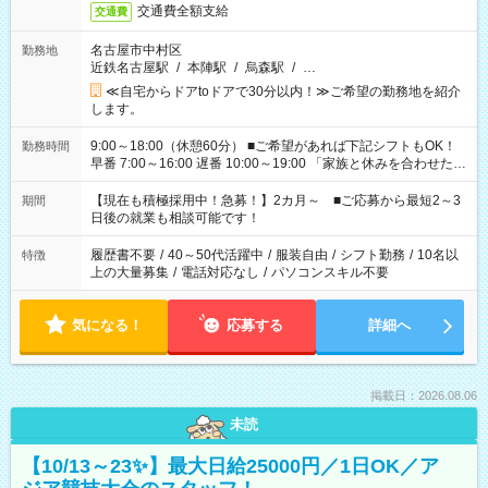
交通費全額支給
交通費
名古屋市中村区
勤務地
近鉄名古屋駅
/
本陣駅
/
烏森駅
/
…
≪自宅からドアtoドアで30分以内！≫ご希望の勤務地を紹介
します。
9:00～18:00（休憩60分） ■ご希望があれば下記シフトもOK！
勤務時間
早番 7:00～16:00 遅番 10:00～19:00 「家族と休みを合わせた
い」 「余裕を持って夕飯の準備がしたい」 「できれば残業はし
たくない」 など、ご希望を教えてくださいね。 ※Wワーク希望
【現在も積極採用中！急募！】2カ月～ ■ご応募から最短2～3
期間
の方へ 今ご覧のお仕事で希望する勤務時間と、もう1つのお仕事
日後の就業も相談可能です！
の勤務時間。 合計で週40時間を超える場合は応募できません。
履歴書不要
/
40～50代活躍中
/
服装自由
/
シフト勤務
/
10名以
特徴
上の大量募集
/
電話対応なし
/
パソコンスキル不要
気になる！
応募する
詳細へ
掲載日：2026.08.06
未読
【10/13～23✨】最大日給25000円／1日OK／ア