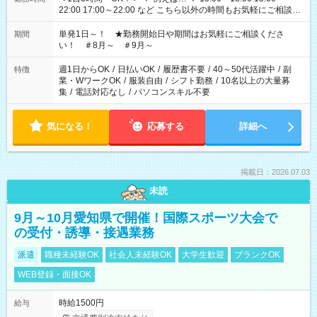
22:00 17:00～22:00 など こちら以外の時間もお気軽にご相談く
ださい！
単発1日～！ ★勤務開始日や期間はお気軽にご相談くださ
期間
い！ ＃8月～ ＃9月～
週1日からOK
/
日払いOK
/
履歴書不要
/
40～50代活躍中
/
副
特徴
業・WワークOK
/
服装自由
/
シフト勤務
/
10名以上の大量募
集
/
電話対応なし
/
パソコンスキル不要
気になる！
応募する
詳細へ
掲載日：2026.07.03
未読
9月～10月愛知県で開催！国際スポーツ大会で
の受付・誘導・接遇業務
派遣
職種未経験OK
社会人未経験OK
大学生歓迎
ブランクOK
WEB登録・面接OK
時給1500円
給与