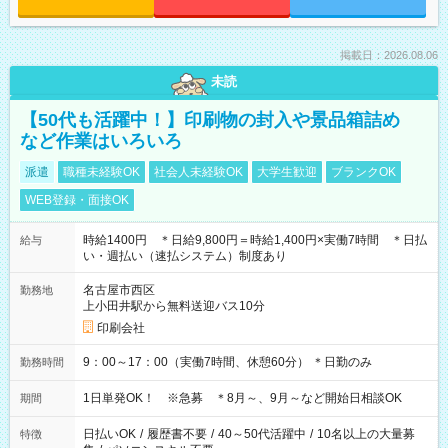
掲載日：2026.08.06
未読
【50代も活躍中！】印刷物の封入や景品箱詰め
など作業はいろいろ
派遣
職種未経験OK
社会人未経験OK
大学生歓迎
ブランクOK
WEB登録・面接OK
時給1400円 ＊日給9,800円＝時給1,400円×実働7時間 ＊日払
給与
い・週払い（速払システム）制度あり
名古屋市西区
勤務地
上小田井駅から無料送迎バス10分
印刷会社
9：00～17：00（実働7時間、休憩60分） ＊日勤のみ
勤務時間
1日単発OK！ ※急募 ＊8月～、9月～など開始日相談OK
期間
日払いOK
/
履歴書不要
/
40～50代活躍中
/
10名以上の大量募
特徴