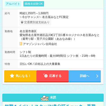
アルバイト
職種未経験OK
時給1,350円～1,688円
給与
✨今がチャンス✨ 名古屋みなとFC限定
交通費別途支給あり
名古屋市港区
勤務地
愛知県名古屋市港区品川町2丁目1番６ロジクロス名古屋みなと
（最寄り駅：荒子川公園駅（あおなみ線））
アマゾンジャパン合同会社
シフト制
勤務時間
1日あたりの実働時間：最大8時間/日 シフト例 ・21時～6時
日払いOK / 10名以上の大量募集
特徴
気になる！
応募する
詳細へ
未読