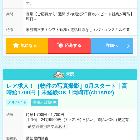
す。
長期【ご応募から1週間以内(最短2日目)のスピード就業が可能】
期間
即日～
履歴書不要
/
シフト勤務
/
電話対応なし
/
パソコンスキル不要
特徴
気になる！
応募する
詳細へ
未読
レア求人！［物件の写真撮影］8月スタート｜高
時給1700円｜未経験OK！岡崎市(cb1sr02)
アルバイト
職種未経験OK
時給1,700円～1,700円
給与
月収例：24万9900円（7h×21日) 日払い、週払いOK（規定有
り） 【試用期間】試用期間なし
交通費別途支給あり
愛知県岡崎市
勤務地