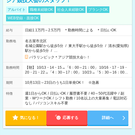
ジア競技大会のスタッフ！
アルバイト
職種未経験OK
社会人未経験OK
ブランクOK
WEB登録・面接OK
日給1.1万円～2.5万円 ＊勤務時間による ＊日払いOK
給与
名古屋市北区
勤務地
名城公園駅から徒歩5分
/
東大手駅から徒歩5分
/
清水(愛知県)
駅から徒歩5分
/
…
パラリンピック＊アジア競技大会✨！
【朝】 10/13・14・15→「6：00～21：00」 10/16・17・19・
勤務時間
20・21・22→「4：30～17：00」 10/23→「5：30～16：00」
【夕方】 10/16・17・19～21→「17：00～26：00」
10/22→「17：00～24：30」 10/23→「16：00～23：00」 ＊
10月13日～23日のうち1日単発OK！ ※急募
期間
勤務時間に関して、面談時にしっかりお伝えします！ 朝だ
け、夕方だけ、などもOKです！
週1日からOK
/
日払いOK
/
履歴書不要
/
40～50代活躍中
/
副
特徴
業・WワークOK
/
シフト勤務
/
10名以上の大量募集
/
電話対応
なし
/
パソコンスキル不要
気になる！
応募する
詳細へ