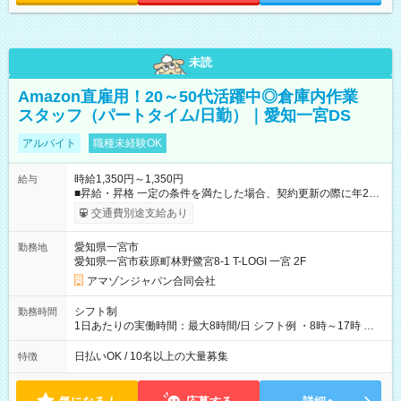
未読
Amazon直雇用！20～50代活躍中◎倉庫内作業
スタッフ（パートタイム/日勤）｜愛知一宮DS
アルバイト
職種未経験OK
時給1,350円～1,350円
給与
■昇給・昇格 一定の条件を満たした場合、契約更新の際に年2回
まで昇給の機会があります。 ■正社員登用制度あり ※月末締/翌
交通費別途支給あり
月25日支払い ※時間外手当、別途支給 ※深夜割増賃金 (22:00～
翌5:00までは時給が25%UPします) ☆給与前払い制度有！
愛知県一宮市
勤務地
☆Amazon直雇用で安定して働けます！ 【試用期間】試用期間
愛知県一宮市萩原町林野鷺宮8-1 T-LOGI 一宮 2F
あり 試用期間の長さ：1週間 雇用形態、給与は本採用時と同じ
です。
アマゾンジャパン合同会社
シフト制
勤務時間
1日あたりの実働時間：最大8時間/日 シフト例 ・8時～17時 ・
12時～21時
日払いOK / 10名以上の大量募集
特徴