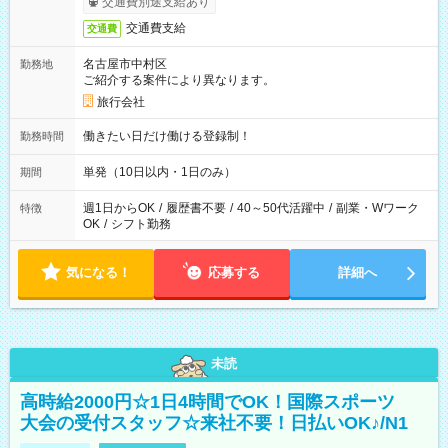
交通費別途支給あり
交通費支給
交通費
名古屋市中村区
勤務地
ご紹介する案件により異なります。
旅行会社
働きたい日だけ働ける登録制！
勤務時間
単発（10日以内・1日のみ）
期間
週1日からOK
/
履歴書不要
/
40～50代活躍中
/
副業・Wワーク
特徴
OK
/
シフト勤務
気になる！
応募する
詳細へ
未読
高時給2000円☆1日4時間でOK！国際スポーツ
大会の受付スタッフ☆来社不要！日払いOK♪/N1