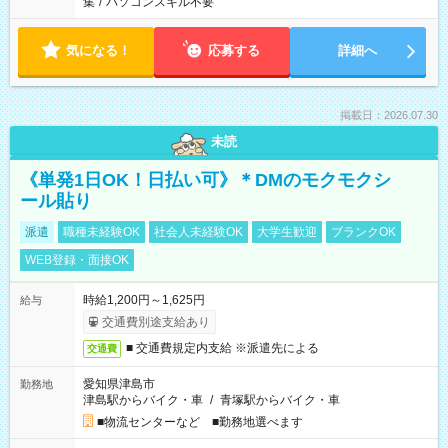
集
/
パソコンスキル不要
気になる！
応募する
詳細へ
掲載日：2026.07.30
未読
《単発1日OK！日払い可》＊DMのモクモクシ
ール貼り
派遣
職種未経験OK
社会人未経験OK
大学生歓迎
ブランクOK
WEB登録・面接OK
時給1,200円～1,625円
給与
交通費別途支給あり
■ 交通費規定内支給 ※派遣先による
交通費
愛知県津島市
勤務地
津島駅からバイク・車
/
青塚駅からバイク・車
■物流センターなど ■勤務地選べます