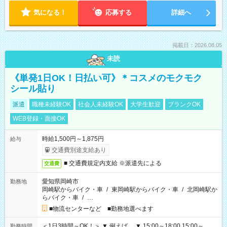
気になる！
応募する
詳細へ
掲載日：2026.08.05
未読
《単発1日OK！日払い可》＊コスメのモクモク
シール貼り
派遣
職種未経験OK
社会人未経験OK
大学生歓迎
ブランクOK
WEB登録・面接OK
時給1,500円～1,875円
給与
交通費別途支給あり
■ 交通費規定内支給 ※派遣先による
交通費
愛知県岡崎市
勤務地
岡崎駅からバイク・車
/
東岡崎駅からバイク・車
/
北岡崎駅か
らバイク・車
/
…
■物流センターなど ■勤務地選べます
＜1日3時間～OK！＞ ▼ 例えば… ▼ 15:00～18:00 15:00～
勤務時間