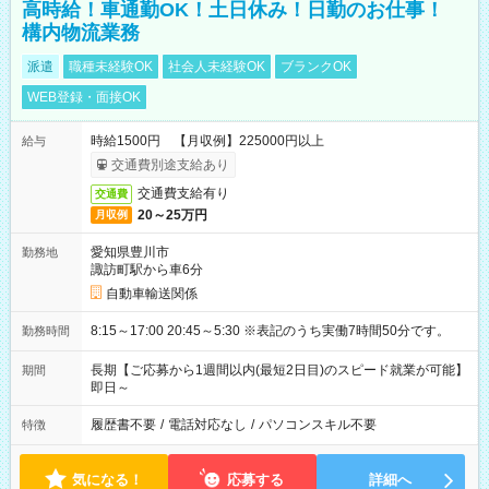
高時給！車通勤OK！土日休み！日勤のお仕事！
構内物流業務
派遣
職種未経験OK
社会人未経験OK
ブランクOK
WEB登録・面接OK
時給1500円 【月収例】225000円以上
給与
交通費別途支給あり
交通費支給有り
交通費
20～25万円
月収例
愛知県豊川市
勤務地
諏訪町駅から車6分
自動車輸送関係
8:15～17:00 20:45～5:30 ※表記のうち実働7時間50分です。
勤務時間
長期【ご応募から1週間以内(最短2日目)のスピード就業が可能】
期間
即日～
履歴書不要
/
電話対応なし
/
パソコンスキル不要
特徴
気になる！
応募する
詳細へ