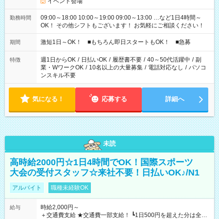
イベント会場
09:00～18:00 10:00～19:00 09:00～13:00 …など1日4時間～
勤務時間
OK！ その他シフトもございます！ お気軽にご相談ください！
激短1日～OK！ ■もちろん即日スタートもOK！ ■急募
期間
週1日からOK
/
日払いOK
/
履歴書不要
/
40～50代活躍中
/
副
特徴
業・WワークOK
/
10名以上の大量募集
/
電話対応なし
/
パソコ
ンスキル不要
気になる！
応募する
詳細へ
未読
高時給2000円☆1日4時間でOK！国際スポーツ
大会の受付スタッフ☆来社不要！日払いOK♪/N1
アルバイト
職種未経験OK
時給2,000円～
給与
＋交通費支給 ★交通費一部支給！ ┗1日500円を超えた分は全額