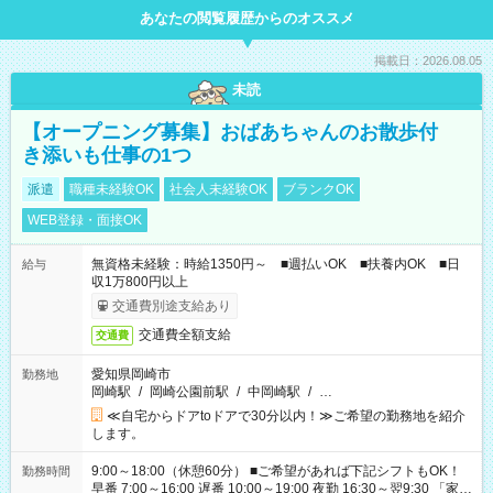
あなたの閲覧履歴からのオススメ
掲載日：2026.08.05
未読
【オープニング募集】おばあちゃんのお散歩付
き添いも仕事の1つ
派遣
職種未経験OK
社会人未経験OK
ブランクOK
WEB登録・面接OK
無資格未経験：時給1350円～ ■週払いOK ■扶養内OK ■日
給与
収1万800円以上
交通費別途支給あり
交通費全額支給
交通費
愛知県岡崎市
勤務地
岡崎駅
/
岡崎公園前駅
/
中岡崎駅
/
…
≪自宅からドアtoドアで30分以内！≫ご希望の勤務地を紹介
します。
9:00～18:00（休憩60分） ■ご希望があれば下記シフトもOK！
勤務時間
早番 7:00～16:00 遅番 10:00～19:00 夜勤 16:30～翌9:30 「家族