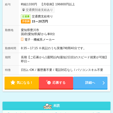
時給1330円 【月収例】196800円以上
給与
交通費別途支給あり
交通費支給有り
交通費
15～20万円
月収例
愛知県豊川市
勤務地
国府(愛知県)駅から車8分
電子・機械系メーカー
8:35～17:15 ※表記のうち実働7時間40分です。
勤務時間
長期【ご応募から1週間以内(最短2日目)のスピード就業が可能】
期間
即日～
日払いOK
/
履歴書不要
/
電話対応なし
/
パソコンスキル不要
特徴
気になる！
応募する
詳細へ
未読