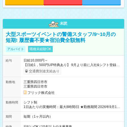
未読
大型スポーツイベントの警備スタッフ/9~10月の
短期! 履歴書不要★宿泊費全額無料
アルバイト
職種未経験OK
日給10,000円～
給与
【日給1，500円UP特典あり】 9月より前に入社&シフト登録す
ると 期間中(9/16~10/23) の日給がUP! 日給1万1500円でしっか
交通費別途支給あり
り稼げます♪ 【試用期間】試用期間なし
三重県四日市市
勤務地
三重県四日市市
フリック株式会社
シフト制
勤務時間
1日あたりの実働時間：最大8時間/日 ★勤務期間 2026年9月16
日~2026年10月23日 短期勤務OK! 期間中フル勤務できる方優遇
※週3~5日勤務(勤務日数応相談) ※期間前から勤務スタートも可
短期（1ヶ月以内）
期間
能です! ★勤務時間 8:00~17:00(休憩1時間) ※現場により変動あ
り ※夜勤シフトあり
日払いOK / 10名以上の大量募集
特徴