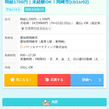
時給1700円｜未経験OK！岡崎市(cb1sr02)
アルバイト
職種未経験OK
時給1,700円～1,700円
給与
月収例：24万9900円（7h×21日) 日払い、週払いOK（規定有
り） 【試用期間】試用期間なし
交通費別途支給あり
愛知県岡崎市
勤務地
愛知県岡崎市（最寄り駅：東岡崎）
パーソルマーケティング株式会社
930～17:30
勤務時間
実働時間：7時間/日 ・月、木、金、土、日の週5日勤務（火、水
は固定休です／夏季、年末年始等、長期休暇有り！） ・ワンシ
フト！ 残業ほぼナシ（0～5h/月）
日払いOK
特徴
気になる！
応募する
詳細へ
未読