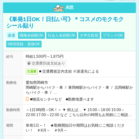
未読
《単発1日OK！日払い可》＊コスメのモクモク
シール貼り
派遣
職種未経験OK
社会人未経験OK
大学生歓迎
ブランクOK
WEB登録・面接OK
時給1,500円～1,875円
給与
交通費別途支給あり
■ 交通費規定内支給 ※派遣先による
交通費
愛知県岡崎市
勤務地
岡崎駅からバイク・車
/
東岡崎駅からバイク・車
/
北岡崎駅か
らバイク・車
/
…
■物流センターなど ■勤務地選べます
＜1日3時間～OK！＞ ▼ 例えば… ▼ 15:00～18:00 15:00～
勤務時間
22:00 17:00～22:00 など こちら以外の時間もお気軽にご相談く
ださい！
単発1日～！ ★勤務開始日や期間はお気軽にご相談くださ
期間
い！ ＃8月～ ＃9月～