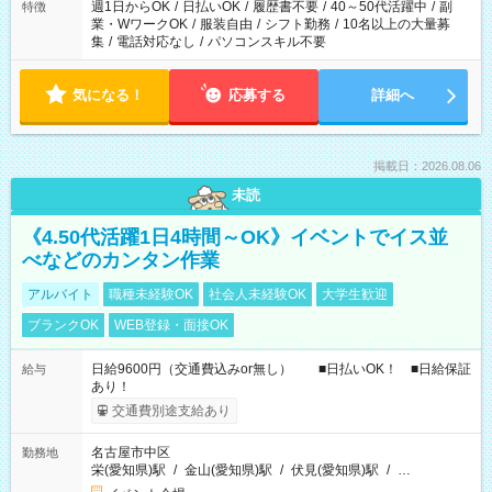
週1日からOK
/
日払いOK
/
履歴書不要
/
40～50代活躍中
/
副
特徴
業・WワークOK
/
服装自由
/
シフト勤務
/
10名以上の大量募
集
/
電話対応なし
/
パソコンスキル不要
気になる！
応募する
詳細へ
掲載日：2026.08.06
未読
《4.50代活躍1日4時間～OK》イベントでイス並
べなどのカンタン作業
アルバイト
職種未経験OK
社会人未経験OK
大学生歓迎
ブランクOK
WEB登録・面接OK
日給9600円（交通費込みor無し） ■日払いOK！ ■日給保証
給与
あり！
交通費別途支給あり
名古屋市中区
勤務地
栄(愛知県)駅
/
金山(愛知県)駅
/
伏見(愛知県)駅
/
…