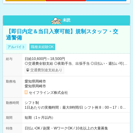
未読
【即日内定＆当日入寮可能】規制スタッフ・交
通警備
アルバイト
職種未経験OK
日給10,600円～18,500円
給与
◎交通費全額支給 ◎夜勤手当、出張手当 ◎日払い・週払い可(希
望者／条件有) ＜月収例＞ 日給10,600円×22日稼働＝23.5万円/
交通費別途支給あり
月 ◎自分のぺースで勤務可能 週2～OK！あなたの働き方と相談
します♪ ダブルワークも可能です☺ 【試用期間】試用期間あり
愛知県岡崎市
勤務地
試用期間の長さ：3ヶ月 雇用形態、給与は本採用時と同じです。
愛知県岡崎市
セイフラインズ株式会社
シフト制
勤務時間
1日あたりの実働時間：最大8時間/日 シフト例 8：00～17：00
21：00～6：00 ※現場によっては多少時間は前後します ▶残業
ほとんどなし！ ▶時間より早く終わることの方が多いと思いま
短期（1ヶ月以内）
期間
す。現場によっては午前中で終わってしまう場合も。その場合
も日給は同額支給！
日払いOK / 副業・WワークOK / 10名以上の大量募集
特徴