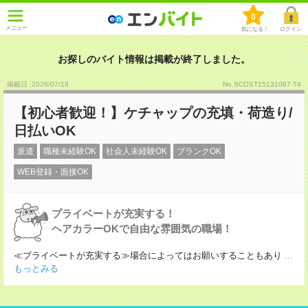
0
メニュー
気になる！
ログイン
お探しのバイト情報は掲載が終了しました。
掲載日 :2026
/
07
/
18
No.SCOST15131087-T4
【初心者歓迎！】ケチャップの充填・荷造り/
日払いOK
派遣
職種未経験OK
社会人未経験OK
ブランクOK
WEB登録・面接OK
プライベートが充実する！
ヘアカラーOKで自由な雰囲気の職場！
≪プライベートが充実する≫場合によってはお願いすることもあり
...
もっとみる