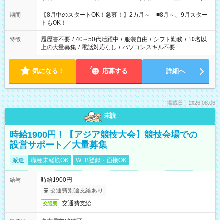
と休みを合わせたい」 「余裕を持って夕飯の準備がしたい」
「できれば残業はしたくない」 など、ご希望を教えてください
【8月中のスタートOK！急募！】2カ月～ ■8月～、9月スター
期間
ね。 ※Wワーク希望の方へ 今ご覧のお仕事で希望する勤務時間
トもOK！
と、もう1つのお仕事の勤務時間。 合計で週40時間を超える場
合は応募できません。
履歴書不要
/
40～50代活躍中
/
服装自由
/
シフト勤務
/
10名以
特徴
上の大量募集
/
電話対応なし
/
パソコンスキル不要
気になる！
応募する
詳細へ
掲載日：2026.08.06
未読
時給1900円！【アジア競技大会】競技会場での
設営サポート／大量募集
派遣
職種未経験OK
WEB登録・面接OK
時給1900円
給与
交通費別途支給あり
交通費支給
交通費