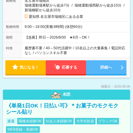
名古屋市瑞穂区
勤務地
瑞穂運動場東駅から徒歩7分
/
瑞穂運動場西駅から徒歩10分
/
新瑞橋駅から徒歩10分
愛知県 名古屋市瑞穂区にある企業
9:00～18:00(実働:8時間) (休憩60分)
勤務時間
【急募】即日～2026/9/30 ★8月～OK！
期間
履歴書不要
/
40～50代活躍中
/
10名以上の大量募集
/
電話対応
特徴
なし
/
パソコンスキル不要
気になる！
応募する
詳細へ
掲載日：2026.08.06
未読
《単発1日OK！日払い可》＊お菓子のモクモク
シール貼り
派遣
職種未経験OK
社会人未経験OK
大学生歓迎
ブランクOK
WEB登録・面接OK