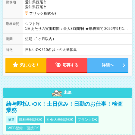
愛知県西尾市
勤務地
愛知県西尾市
フリック株式会社
シフト制
勤務時間
1日あたりの実働時間：最大8時間/日 ★勤務期間 2026年9月16
日~2026年10月23日 短期勤務OK! 期間中フル勤務できる方優遇
※週3~5日勤務(勤務日数応相談) ※期間前から勤務スタートも可
短期（1ヶ月以内）
期間
能です! ★勤務時間 8:00~17:00(休憩1時間) ※現場により変動あ
り ※夜勤シフトあり
日払いOK / 10名以上の大量募集
特徴
気になる！
応募する
詳細へ
未読
給与即払いOK！土日休み！日勤のお仕事！検査
業務
派遣
職種未経験OK
社会人未経験OK
ブランクOK
WEB登録・面接OK