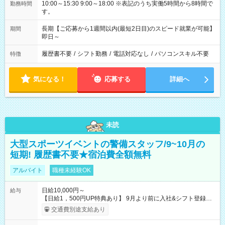
10:00～15:30 9:00～18:00 ※表記のうち実働5時間から8時間で
勤務時間
す。
長期【ご応募から1週間以内(最短2日目)のスピード就業が可能】
期間
即日～
履歴書不要
/
シフト勤務
/
電話対応なし
/
パソコンスキル不要
特徴
気になる！
応募する
詳細へ
未読
大型スポーツイベントの警備スタッフ/9~10月の
短期! 履歴書不要★宿泊費全額無料
アルバイト
職種未経験OK
日給10,000円～
給与
【日給1，500円UP特典あり】 9月より前に入社&シフト登録す
ると 期間中(9/16~10/23) の日給がUP! 日給1万1500円でしっか
交通費別途支給あり
り稼げます♪ 【試用期間】試用期間なし