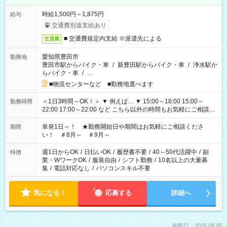
時給1,500円～1,875円
給与
交通費別途支給あり
■ 交通費規定内支給 ※派遣先による
交通費
愛知県豊田市
勤務地
豊田市駅からバイク・車
/
新豊田駅からバイク・車
/
浄水駅か
らバイク・車
/
…
■物流センターなど ■勤務地選べます
＜1日3時間～OK！＞ ▼ 例えば… ▼ 15:00～18:00 15:00～
勤務時間
22:00 17:00～22:00 など こちら以外の時間もお気軽にご相談く
ださい！
単発1日～！ ★勤務開始日や期間はお気軽にご相談くださ
期間
い！ ＃8月～ ＃9月～
週1日からOK
/
日払いOK
/
履歴書不要
/
40～50代活躍中
/
副
特徴
業・WワークOK
/
服装自由
/
シフト勤務
/
10名以上の大量募
集
/
電話対応なし
/
パソコンスキル不要
気になる！
応募する
詳細へ
掲載日：2026.08.05