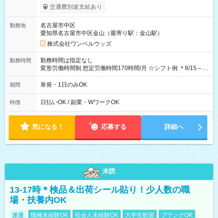
支給！ ※往復500円以内の方は自己負担となります ★日払い
交通費別途支給あり
OK！（規定あり） ┗働いたその日に現金GET♪ お仕事後はコン
ビニATMから 日払い分を引き落とせます！ 【試用期間】試用
名古屋市中区
勤務地
期間なし
愛知県名古屋市中区金山（最寄り駅：金山駅）
株式会社ワンベルウッズ
勤務時間は指定なし
勤務時間
変形労働時間制 想定労働時間170時間/月 ☆シフト例 ＊8/15～
10/26 全日共通 08：00～12：00 17：00～21：00 ＊8/31
～9/19のみ下記シフトもあります！ 12：00～16：00 ＊9/6～
単発・1日のみOK
期間
10/6、10/11～26のみ下記シフトもあります！ 07：00～11：
00
日払いOK / 副業・WワークOK
特徴
気になる！
応募する
詳細へ
未読
13-17時＊検品＆出荷シール貼り！少人数の職
場・扶養内OK
派遣
職種未経験OK
社会人未経験OK
大学生歓迎
ブランクOK