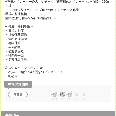
○充填オペレーター袋入りケチャップ充填機のオペレーティング(80～120g
小袋、
1～10kg袋入りケチャップ)○その他メンテナンス作業、
職場の整理整頓、
清掃(型替え作業で5キロの部品扱い)
≪待遇・福利厚生≫
・日払い制度
・社会保険完備
・無料定期健診
・有給休暇
・年末調整
・交通費支給
・時間外手当
・深夜残業手当
友人紹介キャンペーン実施中！
ご友人のご紹介で3万円ずつプレゼント！
※規定有※
職場の雰囲気
年齢層
20代
30
40
50
60
募集情報