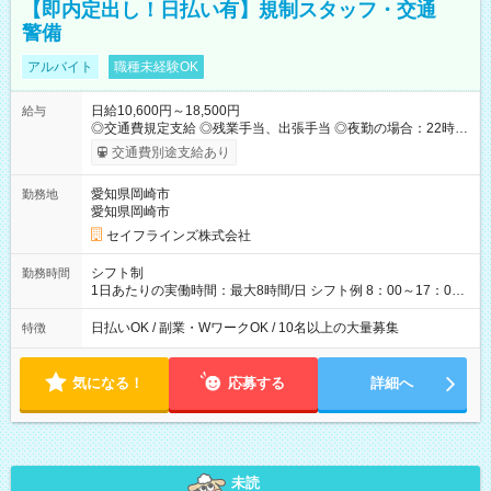
【即内定出し！日払い有】規制スタッフ・交通
警備
アルバイト
職種未経験OK
日給10,600円～18,500円
給与
◎交通費規定支給 ◎残業手当、出張手当 ◎夜勤の場合：22時～
翌5時は割増給与 ◎日払い・週払い可(希望者／条件有) ＜月収例
交通費別途支給あり
＞ 日給10,600円×22日稼働＝23.5万円/月 ◎自分のぺースで勤務
可能 週2～OK！あなたの働き方と相談します♪ ダブルワークも
愛知県岡崎市
勤務地
可能です☺ 【試用期間】試用期間あり 試用期間の長さ：3ヶ月
愛知県岡崎市
雇用形態、給与は本採用時と同じです。
セイフラインズ株式会社
シフト制
勤務時間
1日あたりの実働時間：最大8時間/日 シフト例 8：00～17：00
21：00～6：00 ※現場によっては多少時間は前後します ▶残業
ほとんどなし！ ▶時間より早く終わることの方が多いと思いま
日払いOK / 副業・WワークOK / 10名以上の大量募集
特徴
す。現場によっては午前中で終わってしまう場合も。その場合
も日給は同額支給！ ▶ご希望の方は夜勤（21:00～6:00）のお仕
事も可能。
気になる！
応募する
詳細へ
未読