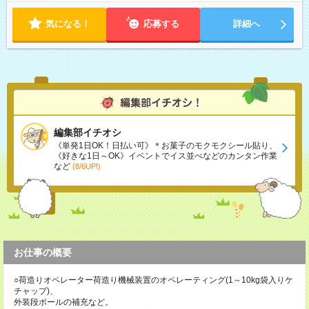
気になる！
応募する
詳細へ
編集部イチオシ
《単発1日OK！日払い可》＊お菓子のモクモクシール貼り、
《好きな1日～OK》イベントでイス並べなどのカンタン作業
など
(8/6UP!)
お仕事の概要
○荷造りオペレーター荷造り機械装置のオペレーティング(1～10kg袋入りケ
チャップ)、
外装段ボールの補充など。