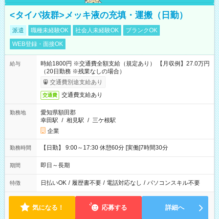
<タイパ抜群>メッキ液の充填・運搬（日勤）
派遣
職種未経験OK
社会人未経験OK
ブランクOK
WEB登録・面接OK
時給1800円 ※交通費全額支給（規定あり） 【月収例】27.0万円
給与
（20日勤務 ※残業なしの場合）
交通費別途支給あり
交通費支給あり
交通費
愛知県額田郡
勤務地
幸田駅
/
相見駅
/
三ケ根駅
企業
【日勤】 9:00～17:30 休憩60分 [実働]7時間30分
勤務時間
即日～長期
期間
日払いOK
/
履歴書不要
/
電話対応なし
/
パソコンスキル不要
特徴
気になる！
応募する
詳細へ