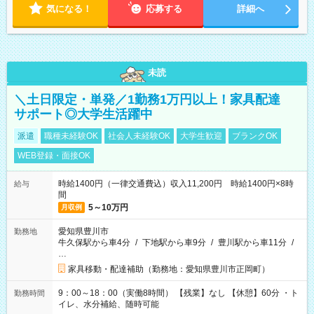
気になる！
応募する
詳細へ
未読
＼土日限定・単発／1勤務1万円以上！家具配達
サポート◎大学生活躍中
派遣
職種未経験OK
社会人未経験OK
大学生歓迎
ブランクOK
WEB登録・面接OK
時給1400円（一律交通費込）収入11,200円 時給1400円×8時
給与
間
5～10万円
月収例
愛知県豊川市
勤務地
牛久保駅から車4分
/
下地駅から車9分
/
豊川駅から車11分
/
…
家具移動・配達補助（勤務地：愛知県豊川市正岡町）
9：00～18：00（実働8時間） 【残業】なし 【休憩】60分 ・ト
勤務時間
イレ、水分補給、随時可能