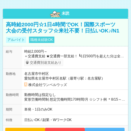
未読
高時給2000円☆1日4時間でOK！国際スポーツ
大会の受付スタッフ☆来社不要！日払いOK♪/N1
アルバイト
職種未経験OK
時給2,000円～
給与
＋交通費支給 ★交通費一部支給！ ┗1日500円を超えた分は全額
支給！ ※往復500円以内の方は自己負担となります ★日払い
交通費別途支給あり
OK！（規定あり） ┗働いたその日に現金GET♪ お仕事後はコン
ビニATMから 日払い分を引き落とせます！ 【試用期間】試用
名古屋市中村区
勤務地
期間なし
愛知県名古屋市中村区名駅（最寄り駅：名古屋駅）
株式会社ワンベルウッズ
勤務時間は指定なし
勤務時間
変形労働時間制 想定労働時間170時間/月 ☆シフト例 ＊8/15～
10/26 全日共通 08：00～12：00 17：00～21：00 ＊8/31
～9/19のみ下記シフトもあります！ 12：00～16：00 ＊9/6～
単発・1日のみOK
期間
10/6、10/11～26のみ下記シフトもあります！ 07：00～11：
00
日払いOK / 副業・WワークOK
特徴