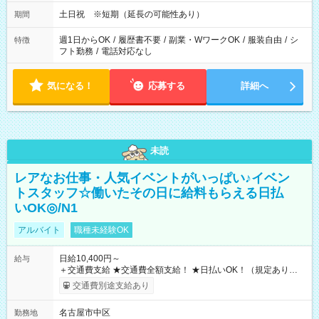
土日祝 ※短期（延長の可能性あり）
期間
週1日からOK
/
履歴書不要
/
副業・WワークOK
/
服装自由
/
シ
特徴
フト勤務
/
電話対応なし
気になる！
応募する
詳細へ
未読
レアなお仕事・人気イベントがいっぱい♪イベン
トスタッフ☆働いたその日に給料もらえる日払
いOK◎/N1
アルバイト
職種未経験OK
日給10,400円～
給与
＋交通費支給 ★交通費全額支給！ ★日払いOK！（規定あり） ┗
働いたその日に現金GET♪ お仕事後はコンビニATMから 日払
交通費別途支給あり
い分を引き落とせます！ 【試用期間】試用期間なし
名古屋市中区
勤務地