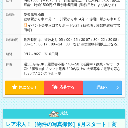
時給1500円～1875円（一律交通費込）【収入例】5.6万円以上
給与
可能 時給1500円×7.5時間×5日間（勤務日数により異なる）
愛知県豊橋市
勤務地
豊橋駅から車15分
/
二川駅から車14分
/
赤岩口駅から車10分
イベント会場入口でサポートStaff（勤務地：愛知県豊橋市岩
田町）
勤務時間は、複数あり 05：00～15：30 07：30～22：30 08：
勤務時間
30～17：00 17：00～24：30 など ※実働8時間以上となる勤
務もあります。 【休憩】60分+他休憩あり 交替で取得します。
安全面に配慮しこまめな休憩があります。
9/17～9/27 ※10日間
期間
週1日からOK
/
履歴書不要
/
40～50代活躍中
/
副業・Wワーク
特徴
OK
/
服装自由
/
シフト勤務
/
10名以上の大量募集
/
電話対応な
し
/
パソコンスキル不要
気になる！
応募する
詳細へ
未読
レア求人！［物件の写真撮影］8月スタート｜高