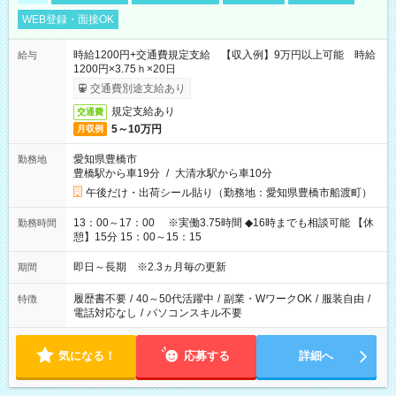
WEB登録・面接OK
時給1200円+交通費規定支給 【収入例】9万円以上可能 時給
給与
1200円×3.75ｈ×20日
交通費別途支給あり
規定支給あり
交通費
5～10万円
月収例
愛知県豊橋市
勤務地
豊橋駅から車19分
/
大清水駅から車10分
午後だけ・出荷シール貼り（勤務地：愛知県豊橋市船渡町）
13：00～17：00 ※実働3.75時間 ◆16時までも相談可能 【休
勤務時間
憩】15分 15：00～15：15
即日～長期 ※2.3ヵ月毎の更新
期間
履歴書不要
/
40～50代活躍中
/
副業・WワークOK
/
服装自由
/
特徴
電話対応なし
/
パソコンスキル不要
気になる！
応募する
詳細へ