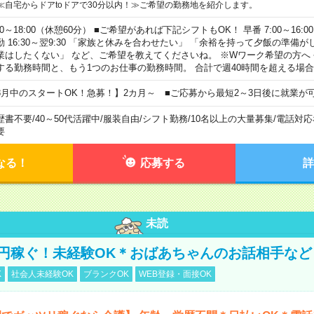
≪自宅からドアtoドアで30分以内！≫ご希望の勤務地を紹介します。
00～18:00（休憩60分） ■ご希望があれば下記シフトもOK！ 早番 7:00～16:00 遅
勤 16:30～翌9:30 「家族と休みを合わせたい」 「余裕を持って夕飯の準備
業はしたくない」 など、ご希望を教えてくださいね。 ※Wワーク希望の方へ
する勤務時間と、もう1つのお仕事の勤務時間。 合計で週40時間を超える場
8月中のスタートOK！急募！】2カ月～ ■ご応募から最短2～3日後に就業が
歴書不要
/
40～50代活躍中
/
服装自由
/
シフト勤務
/
10名以上の大量募集
/
電話対応
要
なる！
応募する
詳
未読
万円稼ぐ！未経験OK＊おばあちゃんのお話相手など
K
社会人未経験OK
ブランクOK
WEB登録・面接OK