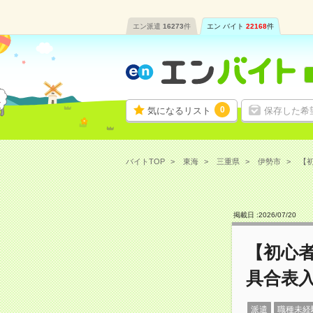
エン派遣
16273
件
エン バイト
22168
件
0
気になるリスト
保存した希
バイトTOP
東海
三重県
伊勢市
【初
掲載日 :
2026
/
07
/
20
【初心
具合表
派遣
職種未経