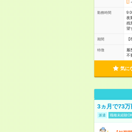
9:
勤務時間
夜
残
望
【
期間
履
特徴
不
気に
3ヵ月で73
派遣
職種未経験O