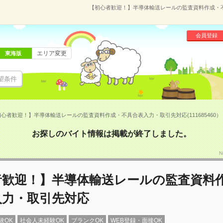
【初心者歓迎！】半導体輸送レールの監査資料作成・不具
会員登録
エリア変更
東海版
望条件
心者歓迎！】半導体輸送レールの監査資料作成・不具合表入力・取引先対応(111685460）
お探しのバイト情報は掲載が終了しました。
N
者歓迎！】半導体輸送レールの監査資料
入力・取引先対応
験OK
社会人未経験OK
ブランクOK
WEB登録・面接OK