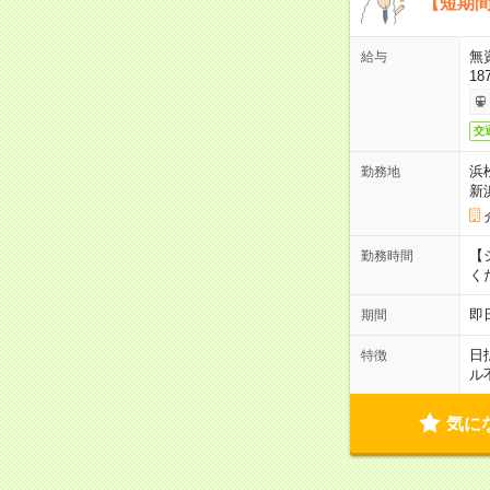
【短期間
無
給与
18
交
浜
勤務地
新
【シ
勤務時間
く
即
期間
日
特徴
ル
気に