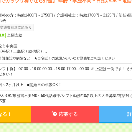
でガッツリ稼ぐなら介護】 年齢・学歴不問＊日払いOK＊電話
資格の方：時給1400円～1750円 / 介護福祉士：時給1700円～2125円 / 初任
75円
交通費別途支給あり
全額支給
通費
松市中央区
浜松駅
/
上島駅
/
助信駅
/
…
介護施設や病院など ★自宅近くの施設がいいなど勤務地ご相談ください
フト例】 07:00～16:00 09:00～18:00 17:00～09:00 ※ 上記は一例で
ださい！
日～2ヶ月以上 ■開始日の相談OK！
払いOK
/
履歴書不要
/
40～50代活躍中
/
シフト勤務
/
10名以上の大量募集
/
電話対
不要
なる！
応募する
詳