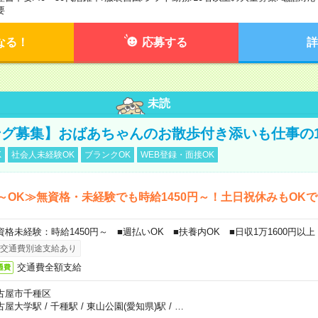
要
なる！
応募する
詳
未読
グ募集】おばあちゃんのお散歩付き添いも仕事の
K
社会人未経験OK
ブランクOK
WEB登録・面接OK
～OK≫無資格・未経験でも時給1450円～！土日祝休みもOK
資格未経験：時給1450円～ ■週払いOK ■扶養内OK ■日収1万1600円以上
交通費別途支給あり
交通費全額支給
通費
古屋市千種区
古屋大学駅
/
千種駅
/
東山公園(愛知県)駅
/
…