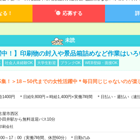
なる！
応募する
詳
未読
躍中！】印刷物の封入や景品箱詰めなど作業はいろ
K
社会人未経験OK
大学生歓迎
ブランクOK
WEB登録・面接OK
募集！＞18～50代までの女性活躍中＊毎日同じじゃないのが楽
給1400円 ＊日給9,800円＝時給1,400円×実働7時間 ＊日払い・週払い（
古屋市西区
小田井駅から無料送迎バス10分
印刷会社
：00～17：00（実働7時間、休憩60分） ＊日勤のみ