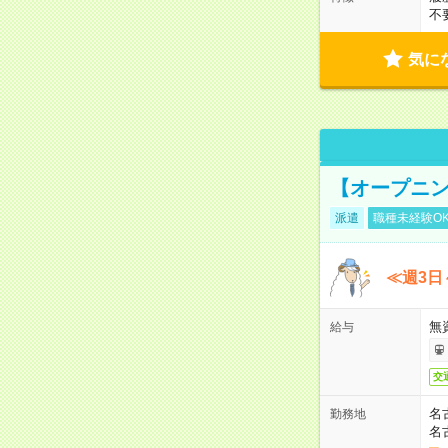
不
気に
【オープニン
派遣
職種未経験O
≪週3日
無
給与
交
名
勤務地
名