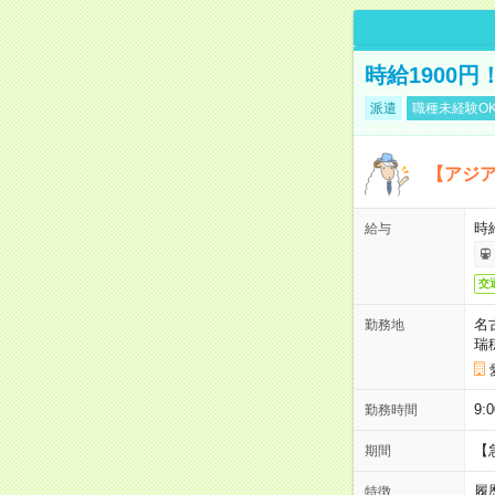
時給1900
派遣
職種未経験O
【アジ
時給
給与
交
名
勤務地
瑞
9:
勤務時間
【
期間
履
特徴