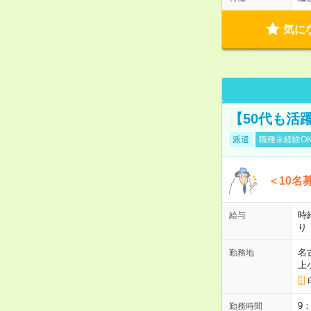
気に
【50代も活
派遣
職種未経験O
＜10名
時
給与
り
名
勤務地
上
9
勤務時間