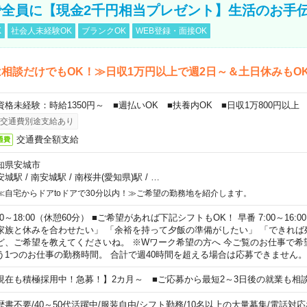
全員に【現金2千円相当プレゼント】生活のお手
K
社会人未経験OK
ブランクOK
WEB登録・面接OK
相談だけでもOK！≫日収1万円以上で週2日～＆土日休みもO
資格未経験：時給1350円～ ■週払いOK ■扶養内OK ■日収1万800円以上
交通費別途支給あり
交通費全額支給
通費
知県安城市
安城駅
/
南安城駅
/
南桜井(愛知県)駅
/
…
≪自宅からドアtoドアで30分以内！≫ご希望の勤務地を紹介します。
00～18:00（休憩60分） ■ご希望があれば下記シフトもOK！ 早番 7:00～16:00 遅
家族と休みを合わせたい」 「余裕を持って夕飯の準備がしたい」 「できれば
ど、ご希望を教えてくださいね。 ※Wワーク希望の方へ 今ご覧のお仕事で希
う1つのお仕事の勤務時間。 合計で週40時間を超える場合は応募できません。
現在も積極採用中！急募！】2カ月～ ■ご応募から最短2～3日後の就業も相
歴書不要
/
40～50代活躍中
/
服装自由
/
シフト勤務
/
10名以上の大量募集
/
電話対応