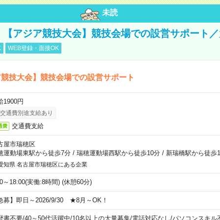
未読
円！【アジア競技大会】競技会場での設営サポート
K
WEB登録・面接OK
ア競技大会】競技会場での設営サポート
1900円
交通費別途支給あり
交通費支給
通費
古屋市瑞穂区
穂運動場東駅から徒歩7分
/
瑞穂運動場西駅から徒歩10分
/
新瑞橋駅から徒歩1
愛知県 名古屋市瑞穂区にある企業
00～18:00(実働:8時間) (休憩60分)
急募】即日～2026/9/30 ★8月～OK！
歴書不要
/
40～50代活躍中
/
10名以上の大量募集
/
電話対応なし
/
パソコンスキル