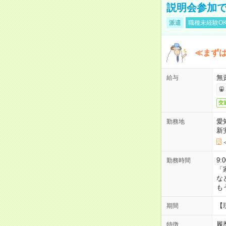
説明会参加で
派遣
職種未経験O
≪まずは
無
給与
交
愛
勤務地
新
9:
勤務時間
「
な
も
【
期間
履
特徴