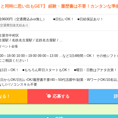
と同時に思い出もGET】 経験・履歴書は不要！カンタンな準
給9600円（交通費込みor無し） ■日払いOK！ ■日給保証あり！
交通費別途支給あり
古屋市中村区
古屋駅
/
名鉄名古屋駅
/
近鉄名古屋駅
/
…
イベント会場
:00～18:00 10:00～19:00 09:00～13:00 …など1日4時間～OK！ その他
にご相談ください！
短1日～OK！ ■もちろん即日スタートもOK！ ■曜日・日数はアナタ次第！
1日からOK
/
日払いOK
/
履歴書不要
/
40～50代活躍中
/
副業・WワークOK
/
10名
なし
/
パソコンスキル不要
なる！
応募する
詳