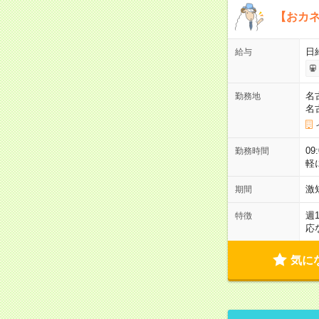
【おカネ
日
給与
名
勤務地
名
09
勤務時間
軽
激
期間
週
特徴
応
気に