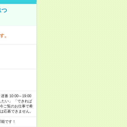
1つ
です。
番 10:00～19:00
がしたい」 「できれば
 今ご覧のお仕事で希
合は応募できません。
可能です！