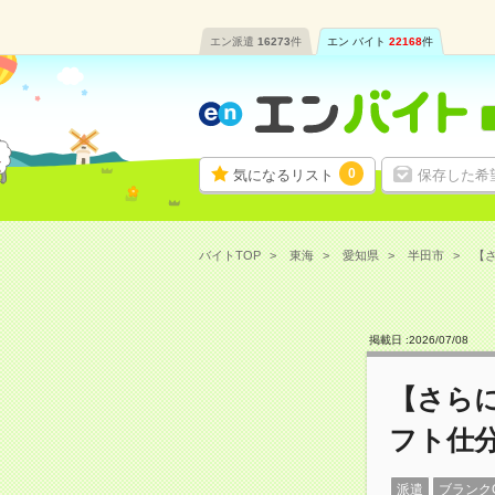
エン派遣
16273
件
エン バイト
22168
件
0
気になるリスト
保存した希
バイトTOP
東海
愛知県
半田市
【さ
掲載日 :
2026
/
07
/
08
【さら
フト仕分
派遣
ブランク