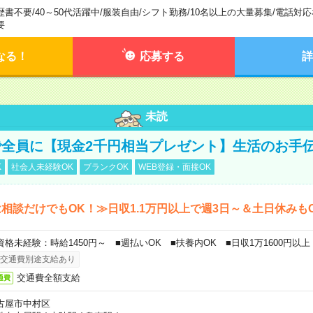
歴書不要
/
40～50代活躍中
/
服装自由
/
シフト勤務
/
10名以上の大量募集
/
電話対応
要
なる！
応募する
詳
未読
全員に【現金2千円相当プレゼント】生活のお手
K
社会人未経験OK
ブランクOK
WEB登録・面接OK
相談だけでもOK！≫日収1.1万円以上で週3日～＆土日休みも
資格未経験：時給1450円～ ■週払いOK ■扶養内OK ■日収1万1600円以上
交通費別途支給あり
交通費全額支給
通費
古屋市中村区