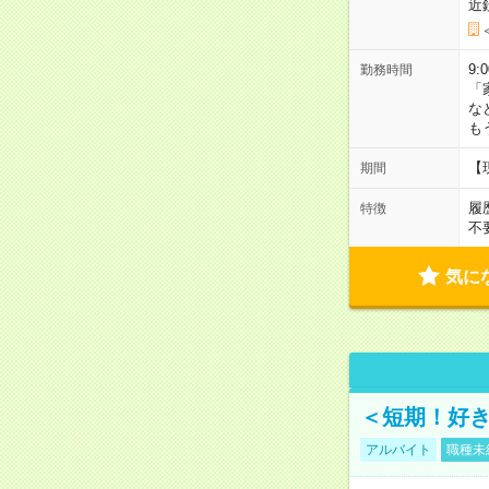
近
9:
勤務時間
「
な
も
【
期間
履
特徴
不
気に
＜短期！好き
アルバイト
職種未