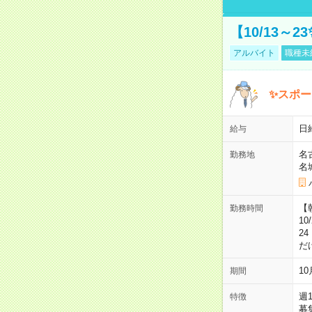
【10/13～
アルバイト
職種未
✨スポー
日
給与
名
勤務地
名
【朝
勤務時間
10
2
だ
1
期間
週
特徴
募