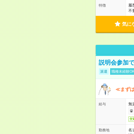
履
特徴
不
気に
説明会参加で
派遣
職種未経験O
≪まずは
無
給与
交
名
勤務地