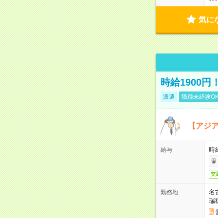
気に
時給1900
派遣
職種未経験O
【アジ
時給
給与
交
名
勤務地
瑞