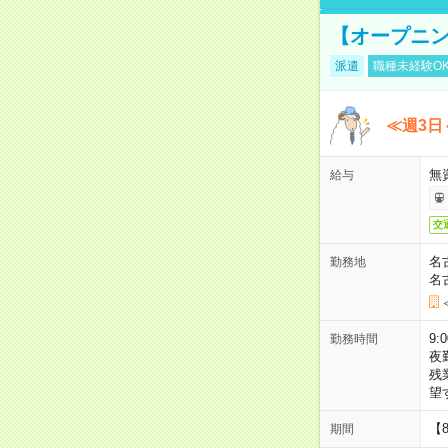
【オープニン
派遣
職種未経験O
≪週3日
無
給与
交
名
勤務地
名
9:
勤務時間
夜
残
望
【
期間