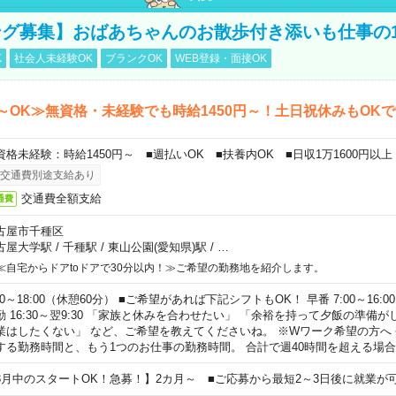
グ募集】おばあちゃんのお散歩付き添いも仕事の
K
社会人未経験OK
ブランクOK
WEB登録・面接OK
～OK≫無資格・未経験でも時給1450円～！土日祝休みもOK
資格未経験：時給1450円～ ■週払いOK ■扶養内OK ■日収1万1600円以上
交通費別途支給あり
交通費全額支給
通費
古屋市千種区
古屋大学駅
/
千種駅
/
東山公園(愛知県)駅
/
…
≪自宅からドアtoドアで30分以内！≫ご希望の勤務地を紹介します。
00～18:00（休憩60分） ■ご希望があれば下記シフトもOK！ 早番 7:00～16:00 遅
勤 16:30～翌9:30 「家族と休みを合わせたい」 「余裕を持って夕飯の準備
業はしたくない」 など、ご希望を教えてくださいね。 ※Wワーク希望の方へ
する勤務時間と、もう1つのお仕事の勤務時間。 合計で週40時間を超える場
8月中のスタートOK！急募！】2カ月～ ■ご応募から最短2～3日後に就業が