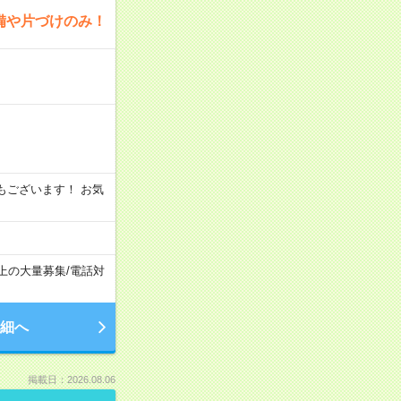
備や片づけのみ！
シフトもございます！ お気
以上の大量募集
/
電話対
細へ
掲載日：2026.08.06