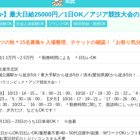
未読
23✨】最大日給25000円／1日OK／アジア競技大会
経験OK
社会人未経験OK
ブランクOK
WEB登録・面接OK
ツの秋＊15名募集✨ 入場整理、チケットの確認！「お祭り気
給1.1万円～2.5万円 ＊勤務時間による ＊日払いOK
古屋市北区
城公園駅から徒歩5分
/
東大手駅から徒歩5分
/
清水(愛知県)駅から徒歩5分
/
パラリンピック＊アジア競技大会✨！
】 10/13・14・15→「6：00～21：00」 10/16・17・19・20・21・22→「4
/23→「5：30～16：00」 【夕方】 10/16・17・19～21→「17：00～26：00」 
4：30」 10/23→「16：00～23：00」 ＊勤務時間に関して、面談時にしっ
け、夕方だけ、などもOKです！
0月13日～23日のうち1日単発OK！ ※急募
1日からOK
/
日払いOK
/
履歴書不要
/
40～50代活躍中
/
副業・WワークOK
/
シフト
集
/
電話対応なし
/
パソコンスキル不要