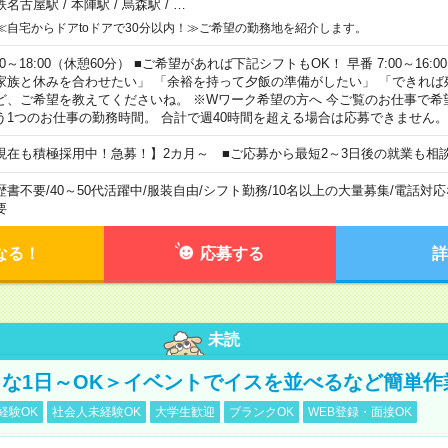
鉄名古屋駅
/
本陣駅
/
烏森駅
/
…
≪自宅からドアtoドアで30分以内！≫ご希望の勤務地を紹介します。
00～18:00（休憩60分） ■ご希望があれば下記シフトもOK！ 早番 7:00～16:00 遅
家族と休みを合わせたい」 「余裕を持って夕飯の準備がしたい」 「できれば
ど、ご希望を教えてくださいね。 ※Wワーク希望の方へ 今ご覧のお仕事で希
う1つのお仕事の勤務時間。 合計で週40時間を超える場合は応募できません。
現在も積極採用中！急募！】2カ月～ ■ご応募から最短2～3日後の就業も相
歴書不要
/
40～50代活躍中
/
服装自由
/
シフト勤務
/
10名以上の大量募集
/
電話対応
要
なる！
応募する
詳
未読
な1日～OK＞イベントでイスを並べるなど簡単作
経験OK
社会人未経験OK
大学生歓迎
ブランクOK
WEB登録・面接OK