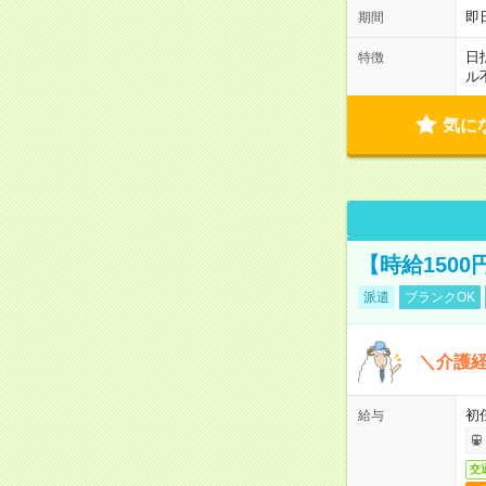
即
期間
日
特徴
ル
気に
【時給150
派遣
ブランクOK
＼介護経
初
給与
交