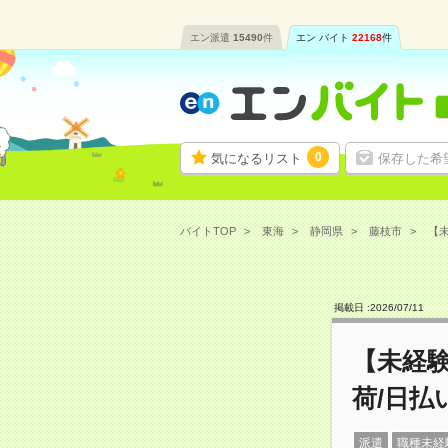
エン派遣
15490
件
エン バイト
22168
件
0
気になるリスト
保存した希
バイトTOP
東海
静岡県
藤枝市
【未
掲載日 :
2026
/
07
/
11
【未経
荷/日払
派遣
職種未経