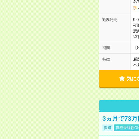
名
9:
勤務時間
夜
残
望
【
期間
履
特徴
不
気に
3ヵ月で73
派遣
職種未経験O