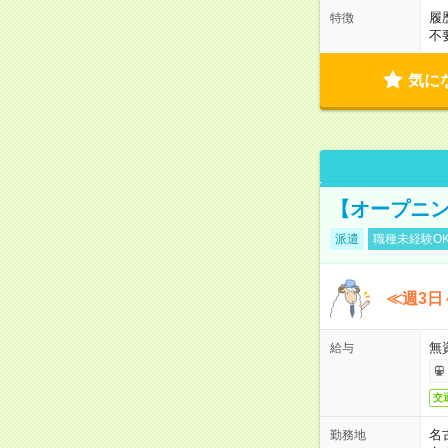
履
特徴
不
気に
【オープニン
派遣
職種未経験O
≪週3日
無
給与
交
名
勤務地