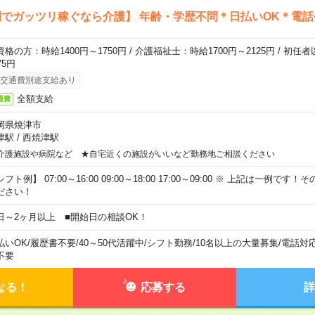
でガッツリ稼ぐなら介護】 年齢・学歴不問＊日払いOK＊電話
資格の方：時給1400円～1750円 / 介護福祉士：時給1700円～2125円 / 初任
75円
交通費別途支給あり
全額支給
通費
岡県焼津市
津駅
/
西焼津駅
介護施設や病院など ★自宅近くの施設がいいなど勤務地ご相談ください
フト例】 07:00～16:00 09:00～18:00 17:00～09:00 ※ 上記は一例で
ださい！
日～2ヶ月以上 ■開始日の相談OK！
払いOK
/
履歴書不要
/
40～50代活躍中
/
シフト勤務
/
10名以上の大量募集
/
電話対
不要
なる！
応募する
詳