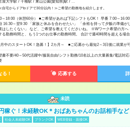
古屋大学駅
/
千種駅
/
東山公園(愛知県)駅
/
…
≪自宅からドアtoドアで30分以内！≫ご希望の勤務地を紹介します。
00～18:00（休憩60分） ■ご希望があれば下記シフトもOK！ 早番 7:00～16:00 遅
勤 16:30～翌9:30 「家族と休みを合わせたい」 「余裕を持って夕飯の準備
業はしたくない」 など、ご希望を教えてくださいね。 ※Wワーク希望の方へ
する勤務時間と、もう1つのお仕事の勤務時間。 合計で週40時間を超える場
8月中のスタートOK！急募！】2カ月～ ■ご応募から最短2～3日後に就業が
歴書不要
/
40～50代活躍中
/
服装自由
/
シフト勤務
/
10名以上の大量募集
/
電話対応
要
なる！
応募する
詳
未読
万円稼ぐ！未経験OK＊おばあちゃんのお話相手など
K
社会人未経験OK
ブランクOK
WEB登録・面接OK