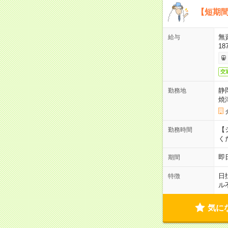
【短期間
無
給与
18
交
静
勤務地
焼
【シ
勤務時間
く
即
期間
日
特徴
ル
気に