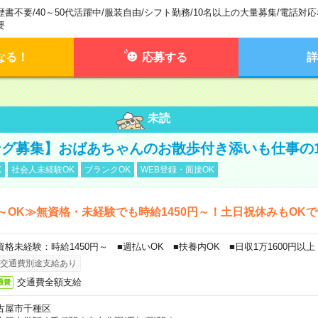
歴書不要
/
40～50代活躍中
/
服装自由
/
シフト勤務
/
10名以上の大量募集
/
電話対応
要
なる！
応募する
詳
未読
グ募集】おばあちゃんのお散歩付き添いも仕事の
K
社会人未経験OK
ブランクOK
WEB登録・面接OK
～OK≫無資格・未経験でも時給1450円～！土日祝休みもOK
資格未経験：時給1450円～ ■週払いOK ■扶養内OK ■日収1万1600円以上
交通費別途支給あり
交通費全額支給
通費
古屋市千種区