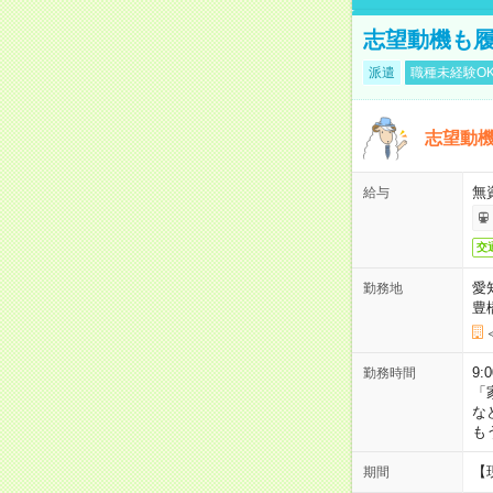
志望動機も履
派遣
職種未経験O
志望動機
無
給与
交
愛
勤務地
豊
9:
勤務時間
「
な
も
【
期間