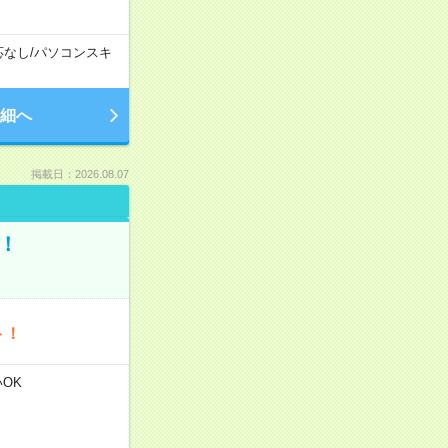
応なし
/
パソコンスキ
細へ
掲載日：2026.08.07
！
ト！
いOK