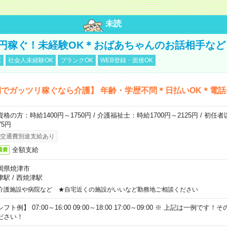
未読
万円稼ぐ！未経験OK＊おばあちゃんのお話相手など
K
社会人未経験OK
ブランクOK
WEB登録・面接OK
でガッツリ稼ぐなら介護】 年齢・学歴不問＊日払いOK＊電話
資格の方：時給1400円～1750円 / 介護福祉士：時給1700円～2125円 / 初任
75円
交通費別途支給あり
全額支給
通費
岡県焼津市
津駅
/
西焼津駅
介護施設や病院など ★自宅近くの施設がいいなど勤務地ご相談ください
フト例】 07:00～16:00 09:00～18:00 17:00～09:00 ※ 上記は一例で
ださい！