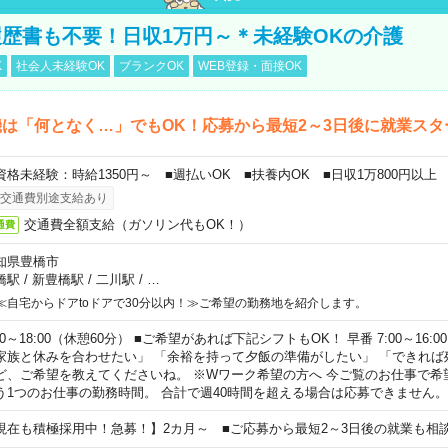
歴書も不要！日収1万円～＊未経験OKの介護
K
社会人未経験OK
ブランクOK
WEB登録・面接OK
は「何となく…」でもOK！応募から最短2～3日後に就業スタ
資格未経験：時給1350円～ ■週払いOK ■扶養内OK ■日収1万800円以上
交通費別途支給あり
交通費全額支給（ガソリン代もOK！）
通費
知県豊橋市
橋駅
/
新豊橋駅
/
二川駅
/
…
≪自宅からドアtoドアで30分以内！≫ご希望の勤務地を紹介します。
00～18:00（休憩60分） ■ご希望があれば下記シフトもOK！ 早番 7:00～16:00 遅
家族と休みを合わせたい」 「余裕を持って夕飯の準備がしたい」 「できれば
ど、ご希望を教えてくださいね。 ※Wワーク希望の方へ 今ご覧のお仕事で希
う1つのお仕事の勤務時間。 合計で週40時間を超える場合は応募できません。
現在も積極採用中！急募！】2カ月～ ■ご応募から最短2～3日後の就業も相