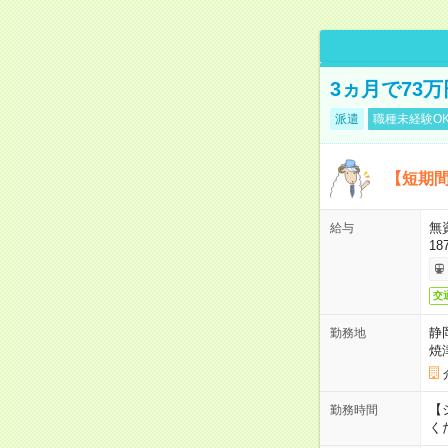
3ヵ月で73
派遣
職種未経験O
【短期間
無
給与
18
交
静
勤務地
焼
【シ
勤務時間
く