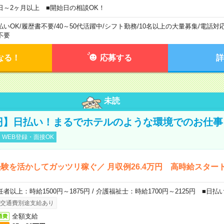
日～2ヶ月以上 ■開始日の相談OK！
払いOK
/
履歴書不要
/
40～50代活躍中
/
シフト勤務
/
10名以上の大量募集
/
電話対
不要
なる！
応募する
詳
未読
0円】日払い！まるでホテルのような環境でのお仕事
WEB登録・面接OK
験を活かしてガッツリ稼ぐ／ 月収例26.4万円 高時給スター
任者以上：時給1500円～1875円 / 介護福祉士：時給1700円～2125円 ■日払
交通費別途支給あり
全額支給
通費