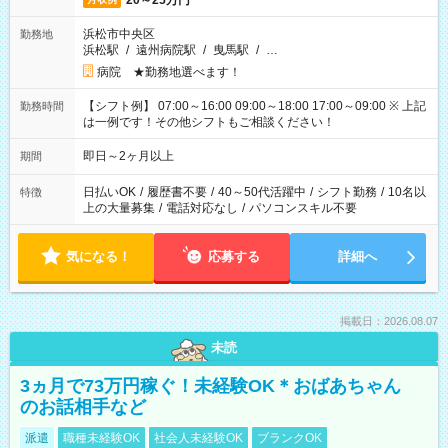
20～25万円
浜松市中央区
勤務地
浜松駅
/
遠州病院駅
/
曳馬駅
/
…
病院 ★勤務地選べます！
【シフト例】 07:00～16:00 09:00～18:00 17:00～09:00 ※ 上記
勤務時間
は一例です！その他シフトもご相談ください！
即日～2ヶ月以上
期間
日払いOK
/
履歴書不要
/
40～50代活躍中
/
シフト勤務
/
10名以
特徴
上の大量募集
/
電話対応なし
/
パソコンスキル不要
気になる！
応募する
詳細へ
掲載日：2026.08.07
未読
3ヵ月で73万円稼ぐ！未経験OK＊おばあちゃん
のお話相手など
派遣
職種未経験OK
社会人未経験OK
ブランクOK