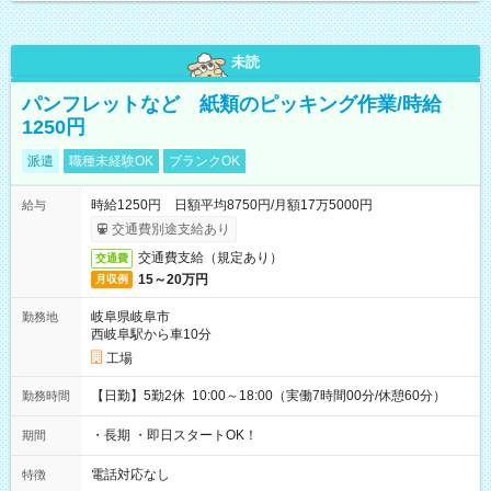
未読
パンフレットなど 紙類のピッキング作業/時給
1250円
派遣
職種未経験OK
ブランクOK
時給1250円 日額平均8750円/月額17万5000円
給与
交通費別途支給あり
交通費支給（規定あり）
交通費
15～20万円
月収例
岐阜県岐阜市
勤務地
西岐阜駅から車10分
工場
【日勤】5勤2休 10:00～18:00（実働7時間00分/休憩60分）
勤務時間
・長期 ・即日スタートOK！
期間
電話対応なし
特徴