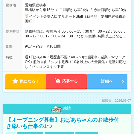
愛知県豊橋市
勤務地
豊橋駅から車15分
/
二川駅から車14分
/
赤岩口駅から車10分
イベント会場入口でサポートStaff（勤務地：愛知県豊橋市岩
田町）
勤務時間は、複数あり 05：00～15：30 07：30～22：30 08：
勤務時間
30～17：00 17：00～24：30 など ※実働8時間以上となる勤
務もあります。 【休憩】60分+他休憩あり 交替で取得します。
安全面に配慮しこまめな休憩があります。
9/17～9/27 ※10日間
期間
週1日からOK
/
履歴書不要
/
40～50代活躍中
/
副業・Wワーク
特徴
OK
/
服装自由
/
シフト勤務
/
10名以上の大量募集
/
電話対応な
し
/
パソコンスキル不要
気になる！
応募する
詳細へ
掲載日：2026.08.07
未読
【オープニング募集】おばあちゃんのお散歩付
き添いも仕事の1つ