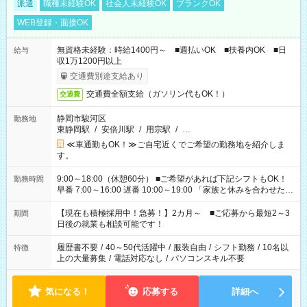
派遣
職種未経験OK
社会人未経験OK
ブランクOK
WEB登録・面接OK
無資格未経験：時給1400円～ ■週払いOK ■扶養内OK ■日
給与
収1万1200円以上
交通費別途支給あり
交通費全額支給（ガソリン代もOK！）
交通費
静岡市駿河区
勤務地
東静岡駅
/
安倍川駅
/
用宗駅
/
…
≪車通勤もOK！≫ご自宅近くでご希望の勤務地を紹介しま
す。
9:00～18:00（休憩60分） ■ご希望があれば下記シフトもOK！
勤務時間
早番 7:00～16:00 遅番 10:00～19:00 「家族と休みを合わせた
い」 「余裕を持って夕飯の準備がしたい」 「できれば残業はし
たくない」 など、ご希望を教えてくださいね。 ※Wワーク希望
【現在も積極採用中！急募！】2カ月～ ■ご応募から最短2～3
期間
の方へ 今ご覧のお仕事で希望する勤務時間と、もう1つのお仕事
日後の就業も相談可能です！
の勤務時間。 合計で週40時間を超える場合は応募できません。
履歴書不要
/
40～50代活躍中
/
服装自由
/
シフト勤務
/
10名以
特徴
上の大量募集
/
電話対応なし
/
パソコンスキル不要
気になる！
応募する
詳細へ