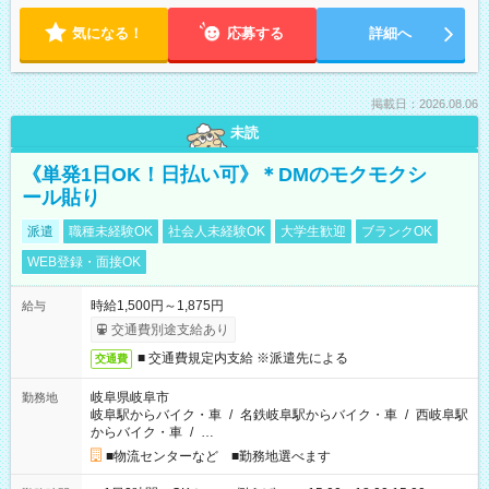
気になる！
応募する
詳細へ
掲載日：2026.08.06
未読
《単発1日OK！日払い可》＊DMのモクモクシ
ール貼り
派遣
職種未経験OK
社会人未経験OK
大学生歓迎
ブランクOK
WEB登録・面接OK
時給1,500円～1,875円
給与
交通費別途支給あり
■ 交通費規定内支給 ※派遣先による
交通費
岐阜県岐阜市
勤務地
岐阜駅からバイク・車
/
名鉄岐阜駅からバイク・車
/
西岐阜駅
からバイク・車
/
…
■物流センターなど ■勤務地選べます