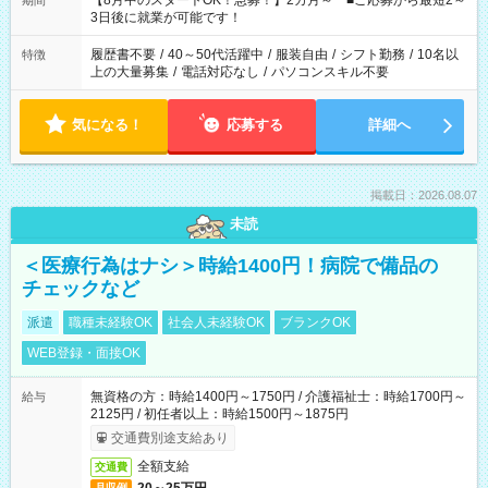
【8月中のスタートOK！急募！】2カ月～ ■ご応募から最短2～
期間
ね。 ※Wワーク希望の方へ 今ご覧のお仕事で希望する勤務時間
3日後に就業が可能です！
と、もう1つのお仕事の勤務時間。 合計で週40時間を超える場
合は応募できません。
履歴書不要
/
40～50代活躍中
/
服装自由
/
シフト勤務
/
10名以
特徴
上の大量募集
/
電話対応なし
/
パソコンスキル不要
気になる！
応募する
詳細へ
掲載日：2026.08.07
未読
＜医療行為はナシ＞時給1400円！病院で備品の
チェックなど
派遣
職種未経験OK
社会人未経験OK
ブランクOK
WEB登録・面接OK
無資格の方：時給1400円～1750円 / 介護福祉士：時給1700円～
給与
2125円 / 初任者以上：時給1500円～1875円
交通費別途支給あり
全額支給
交通費
月収例