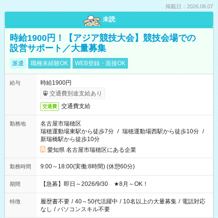
掲載日：2026.08.07
未読
時給1900円！【アジア競技大会】競技会場での
設営サポート／大量募集
派遣
職種未経験OK
WEB登録・面接OK
時給1900円
給与
交通費別途支給あり
交通費支給
交通費
名古屋市瑞穂区
勤務地
瑞穂運動場東駅から徒歩7分
/
瑞穂運動場西駅から徒歩10分
/
新瑞橋駅から徒歩10分
愛知県 名古屋市瑞穂区にある企業
9:00～18:00(実働:8時間) (休憩60分)
勤務時間
【急募】即日～2026/9/30 ★8月～OK！
期間
履歴書不要
/
40～50代活躍中
/
10名以上の大量募集
/
電話対応
特徴
なし
/
パソコンスキル不要