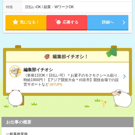
日払いOK / 副業・WワークOK
特徴
気になる！
応募する
詳細へ
編集部イチオシ
《単発1日OK！日払い可》＊お菓子のモクモクシール貼り、
時給1900円！【アジア競技大会＊刈谷市】競技会場での設
営サポートなど
(8/7UP!)
お仕事の概要
一般事務業務。