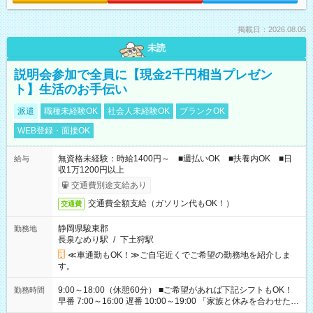
掲載日：2026.08.05
未読
説明会参加で全員に【現金2千円相当プレゼン
ト】生活のお手伝い
派遣
職種未経験OK
社会人未経験OK
ブランクOK
WEB登録・面接OK
無資格未経験：時給1400円～ ■週払いOK ■扶養内OK ■日
給与
収1万1200円以上
交通費別途支給あり
交通費全額支給（ガソリン代もOK！）
交通費
静岡県駿東郡
勤務地
長泉なめり駅
/
下土狩駅
≪車通勤もOK！≫ご自宅近くでご希望の勤務地を紹介しま
す。
9:00～18:00（休憩60分） ■ご希望があれば下記シフトもOK！
勤務時間
早番 7:00～16:00 遅番 10:00～19:00 「家族と休みを合わせた
い」 「余裕を持って夕飯の準備がしたい」 「できれば残業はし