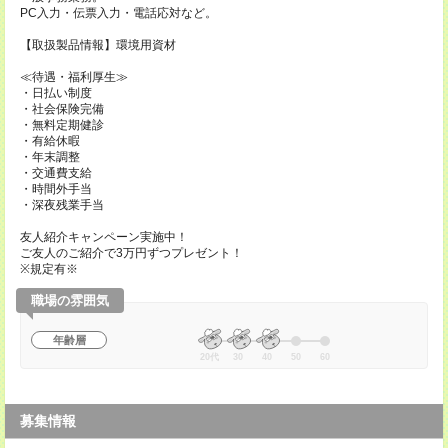
PC入力・伝票入力・電話応対など。
【取扱製品情報】環境用資材
≪待遇・福利厚生≫
・日払い制度
・社会保険完備
・無料定期健診
・有給休暇
・年末調整
・交通費支給
・時間外手当
・深夜残業手当
友人紹介キャンペーン実施中！
ご友人のご紹介で3万円ずつプレゼント！
※規定有※
職場の雰囲気
年齢層
20代
30
40
50
60
募集情報