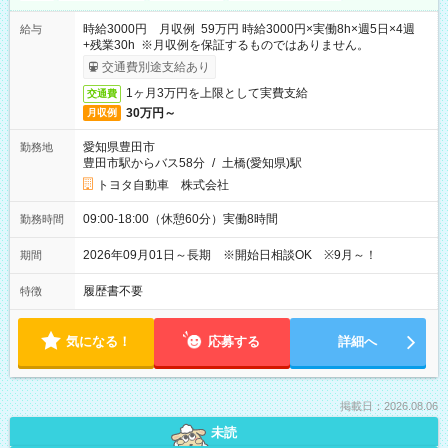
時給3000円 月収例 59万円 時給3000円×実働8h×週5日×4週
給与
+残業30h ※月収例を保証するものではありません。
交通費別途支給あり
1ヶ月3万円を上限として実費支給
交通費
30万円～
月収例
愛知県豊田市
勤務地
豊田市駅からバス58分
/
土橋(愛知県)駅
トヨタ自動車 株式会社
09:00-18:00（休憩60分）実働8時間
勤務時間
2026年09月01日～長期 ※開始日相談OK ※9月～！
期間
履歴書不要
特徴
気になる！
応募する
詳細へ
掲載日：2026.08.06
未読