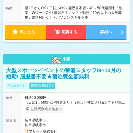
週1日からOK
/
日払いOK
/
履歴書不要
/
40～50代活躍中
/
副
特徴
業・WワークOK
/
服装自由
/
シフト勤務
/
10名以上の大量募
集
/
電話対応なし
/
パソコンスキル不要
気になる！
応募する
詳細へ
未読
大型スポーツイベントの警備スタッフ/9~10月の
短期! 履歴書不要★宿泊費全額無料
アルバイト
職種未経験OK
日給10,000円～
給与
【日給1，500円UP特典あり】 9月より前に入社&シフト登録す
ると 期間中(9/16~10/23) の日給がUP! 日給1万1500円でしっか
交通費別途支給あり
り稼げます♪ 【試用期間】試用期間なし
岐阜県岐阜市
勤務地
岐阜県岐阜市
フリック株式会社