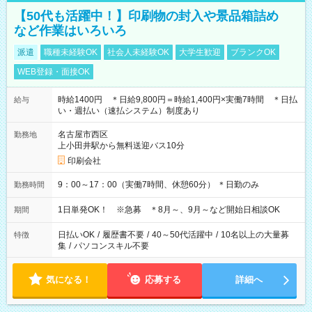
【50代も活躍中！】印刷物の封入や景品箱詰め
など作業はいろいろ
派遣
職種未経験OK
社会人未経験OK
大学生歓迎
ブランクOK
WEB登録・面接OK
時給1400円 ＊日給9,800円＝時給1,400円×実働7時間 ＊日払
給与
い・週払い（速払システム）制度あり
名古屋市西区
勤務地
上小田井駅から無料送迎バス10分
印刷会社
9：00～17：00（実働7時間、休憩60分） ＊日勤のみ
勤務時間
1日単発OK！ ※急募 ＊8月～、9月～など開始日相談OK
期間
日払いOK
/
履歴書不要
/
40～50代活躍中
/
10名以上の大量募
特徴
集
/
パソコンスキル不要
気になる！
応募する
詳細へ