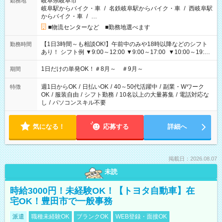
岐阜県岐阜市
勤務地
岐阜駅からバイク・車
/
名鉄岐阜駅からバイク・車
/
西岐阜駅
からバイク・車
/
…
■物流センターなど ■勤務地選べます
【1日3時間～も相談OK!】午前中のみや18時以降などのシフト
勤務時間
あり！ シフト例 ▼9:00～12:00 ▼9:00～17:00 ▼10:00～19:00
▼18:00～21:00
1日だけの単発OK！＃8月～ ＃9月～
期間
週1日からOK
/
日払いOK
/
40～50代活躍中
/
副業・Wワーク
特徴
OK
/
服装自由
/
シフト勤務
/
10名以上の大量募集
/
電話対応な
し
/
パソコンスキル不要
気になる！
応募する
詳細へ
掲載日：2026.08.07
未読
時給3000円！未経験OK！【トヨタ自動車】在
宅OK！豊田市で一般事務
派遣
職種未経験OK
ブランクOK
WEB登録・面接OK