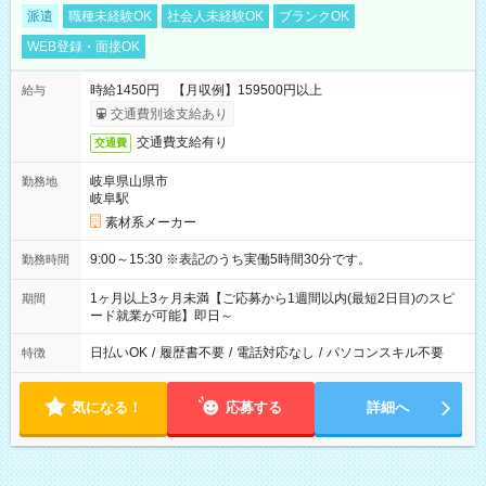
派遣
職種未経験OK
社会人未経験OK
ブランクOK
WEB登録・面接OK
時給1450円 【月収例】159500円以上
給与
交通費別途支給あり
交通費支給有り
交通費
岐阜県山県市
勤務地
岐阜駅
素材系メーカー
9:00～15:30 ※表記のうち実働5時間30分です。
勤務時間
1ヶ月以上3ヶ月未満【ご応募から1週間以内(最短2日目)のスピ
期間
ード就業が可能】即日～
日払いOK
/
履歴書不要
/
電話対応なし
/
パソコンスキル不要
特徴
気になる！
応募する
詳細へ