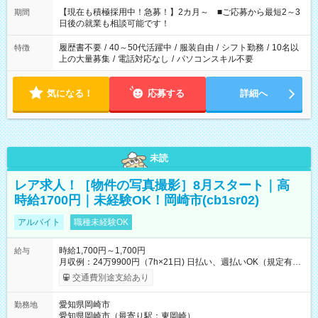
たくない」 など、ご希望を教えてくださいね。 ※Wワーク希望
【現在も積極採用中！急募！】2カ月～ ■ご応募から最短2～3
期間
の方へ 今ご覧のお仕事で希望する勤務時間と、もう1つのお仕事
日後の就業も相談可能です！
の勤務時間。 合計で週40時間を超える場合は応募できません。
履歴書不要
/
40～50代活躍中
/
服装自由
/
シフト勤務
/
10名以
特徴
上の大量募集
/
電話対応なし
/
パソコンスキル不要
気になる！
応募する
詳細へ
未読
レア求人！［物件の写真撮影］8月スタート｜高
時給1700円｜未経験OK！岡崎市(cb1sr02)
アルバイト
職種未経験OK
時給1,700円～1,700円
給与
月収例：24万9900円（7h×21日) 日払い、週払いOK（規定有
り） 【試用期間】試用期間なし
交通費別途支給あり
愛知県岡崎市
勤務地
愛知県岡崎市（最寄り駅：東岡崎）