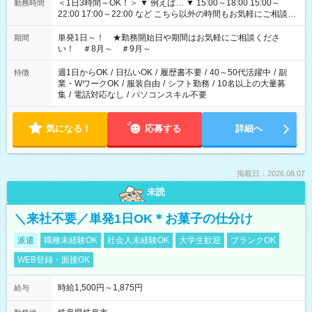
＜1日3時間～OK！＞ ▼ 例えば… ▼ 15:00～18:00 15:00～
勤務時間
22:00 17:00～22:00 など こちら以外の時間もお気軽にご相談く
ださい！
単発1日～！ ★勤務開始日や期間はお気軽にご相談くださ
期間
い！ ＃8月～ ＃9月～
週1日からOK
/
日払いOK
/
履歴書不要
/
40～50代活躍中
/
副
特徴
業・WワークOK
/
服装自由
/
シフト勤務
/
10名以上の大量募
集
/
電話対応なし
/
パソコンスキル不要
気になる！
応募する
詳細へ
掲載日：2026.08.07
未読
＼来社不要／単発1日OK＊お菓子の仕分け
派遣
職種未経験OK
社会人未経験OK
大学生歓迎
ブランクOK
WEB登録・面接OK
時給1,500円～1,875円
給与