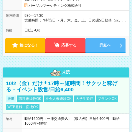
パーソルマーケティング株式会社
930～17:30
勤務時間
実働時間：7時間/日 ・月、木、金、土、日の週5日勤務（火、水
は固定休です／夏季、年末年始等、長期休暇有り！） ・ワンシ
フト！ 残業ほぼナシ（0～5h/月）
日払いOK
特徴
気になる！
応募する
詳細へ
未読
10/2（金）だけ＊17時～短時間！サクッと稼げ
る・イベント設営/日給6,400
派遣
職種未経験OK
社会人未経験OK
大学生歓迎
ブランクOK
WEB登録・面接OK
時給1600円（一律交通費込）【収入例】日給6,400円 時給
給与
1600円×4時間