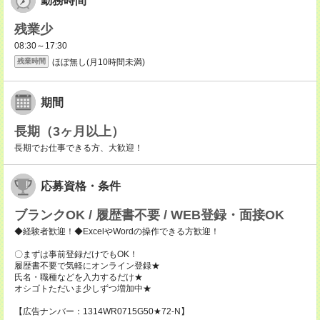
勤務時間
残業少
08:30～17:30
ほぼ無し(月10時間未満)
残業時間
期間
長期（3ヶ月以上）
長期でお仕事できる方、大歓迎！
応募資格・条件
ブランクOK / 履歴書不要 / WEB登録・面接OK
◆経験者歓迎！◆ExcelやWordの操作できる方歓迎！
〇まずは事前登録だけでもOK！
履歴書不要で気軽にオンライン登録★
氏名・職種などを入力するだけ★
オシゴトただいま少しずつ増加中★
【広告ナンバー：1314WR0715G50★72-N】