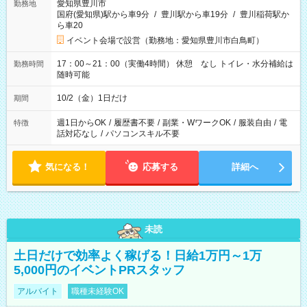
愛知県豊川市
勤務地
国府(愛知県)駅から車9分
/
豊川駅から車19分
/
豊川稲荷駅か
ら車20
イベント会場で設営（勤務地：愛知県豊川市白鳥町）
17：00～21：00（実働4時間） 休憩 なし トイレ・水分補給は
勤務時間
随時可能
10/2（金）1日だけ
期間
週1日からOK
/
履歴書不要
/
副業・WワークOK
/
服装自由
/
電
特徴
話対応なし
/
パソコンスキル不要
気になる！
応募する
詳細へ
未読
土日だけで効率よく稼げる！日給1万円～1万
5,000円のイベントPRスタッフ
アルバイト
職種未経験OK