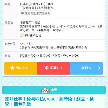
日給10,000円～15,000円
給与
【試用期間】試用期間なし
交通費別途支給あり
名古屋市千種区
勤務地
愛知県名古屋市千種区今池3丁目12-21ほそぐち今池ビル4F（最
寄り駅：東山線/桜通線 今池駅）
LGM株式会社
シフト制
勤務時間
1日あたりの実働時間：最大8時間/日 実働4時間から
週1日からOK / 日払いOK / 副業・WワークOK
特徴
気になる！
応募する
詳細へ
未読
座り仕事！給与即払いOK！高時給！組立・検
査・梱包作業