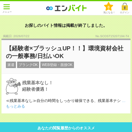
0
メニュー
気になる！
ログイン
お探しのバイト情報は掲載が終了しました。
掲載日 :2026
/
07
/
22
No.SCOST15207194-T4
【経験者×ブラッシュUP！！】環境資材会社
の一般事務/日払いOK
派遣
ブランクOK
WEB登録・面接OK
残業基本なし！
経験者優遇！
≪残業基本なし≫自分の時間をしっかり確保できる、残業基本ナシ
...
もっとみる
あなたの閲覧履歴からのオススメ