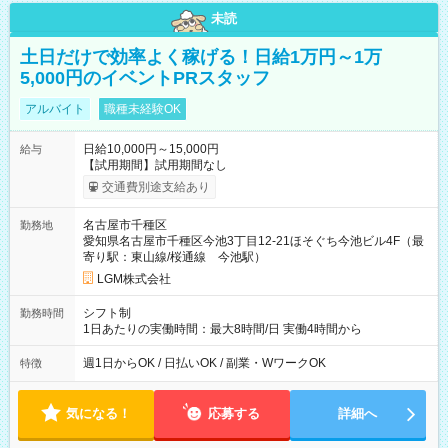
未読
土日だけで効率よく稼げる！日給1万円～1万
5,000円のイベントPRスタッフ
アルバイト
職種未経験OK
日給10,000円～15,000円
給与
【試用期間】試用期間なし
交通費別途支給あり
名古屋市千種区
勤務地
愛知県名古屋市千種区今池3丁目12-21ほそぐち今池ビル4F（最
寄り駅：東山線/桜通線 今池駅）
LGM株式会社
シフト制
勤務時間
1日あたりの実働時間：最大8時間/日 実働4時間から
週1日からOK / 日払いOK / 副業・WワークOK
特徴
気になる！
応募する
詳細へ