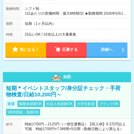
シフト制
勤務時間
1日あたりの実働時間：最大8時間/日 ★勤務期間 2026年9月16
日~2026年10月23日 短期勤務OK! 期間中フル勤務できる方優遇
※週3~5日勤務(勤務日数応相談) ※期間前から勤務スタートも可
短期（1ヶ月以内）
期間
能です! ★勤務時間 8:00~17:00(休憩1時間) ※現場により変動あ
り ※夜勤シフトあり
日払いOK / 10名以上の大量募集
特徴
気になる！
応募する
詳細へ
未読
短期＊イベントスタッフ/身分証チェック・手荷
物検査/日給10,200円～
派遣
職種未経験OK
社会人未経験OK
大学生歓迎
ブランクOK
WEB登録・面接OK
時給1700円～2125円（一律交通費込）【収入例】6.3万円以上
給与
可能 時給1700円×7.5時間×5日間（勤務日数により異なる）