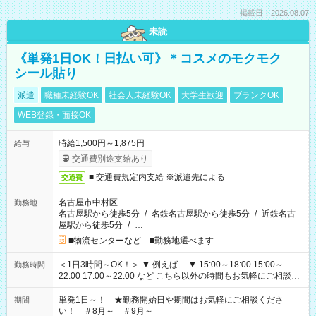
掲載日：2026.08.07
未読
《単発1日OK！日払い可》＊コスメのモクモク
シール貼り
派遣
職種未経験OK
社会人未経験OK
大学生歓迎
ブランクOK
WEB登録・面接OK
時給1,500円～1,875円
給与
交通費別途支給あり
■ 交通費規定内支給 ※派遣先による
交通費
名古屋市中村区
勤務地
名古屋駅から徒歩5分
/
名鉄名古屋駅から徒歩5分
/
近鉄名古
屋駅から徒歩5分
/
…
■物流センターなど ■勤務地選べます
＜1日3時間～OK！＞ ▼ 例えば… ▼ 15:00～18:00 15:00～
勤務時間
22:00 17:00～22:00 など こちら以外の時間もお気軽にご相談く
ださい！
単発1日～！ ★勤務開始日や期間はお気軽にご相談くださ
期間
い！ ＃8月～ ＃9月～