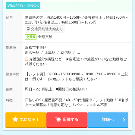
WEB登録・面接OK
無資格の方：時給1400円～1750円 / 介護福祉士：時給1700円～
給与
2125円 / 初任者以上：時給1500円～1875円
交通費別途支給あり
全額支給
交通費
浜松市中央区
勤務地
新浜松駅
/
上島駅
/
助信駅
/
…
介護施設や病院など ★自宅近くの施設がいいなど勤務地ご
相談ください
【シフト例】 07:00～16:00 09:00～18:00 17:00～09:00 ※ 上記
勤務時間
は一例です！その他シフトもご相談ください！
即日～2ヶ月以上 ■開始日の相談OK！
期間
日払いOK
/
履歴書不要
/
40～50代活躍中
/
シフト勤務
/
10名以
特徴
上の大量募集
/
電話対応なし
/
パソコンスキル不要
気になる！
応募する
詳細へ