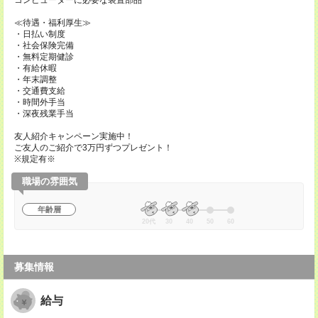
コンピューターに必要な装置部品
≪待遇・福利厚生≫
・日払い制度
・社会保険完備
・無料定期健診
・有給休暇
・年末調整
・交通費支給
・時間外手当
・深夜残業手当
友人紹介キャンペーン実施中！
ご友人のご紹介で3万円ずつプレゼント！
※規定有※
職場の雰囲気
年齢層
20代
30
40
50
60
募集情報
給与