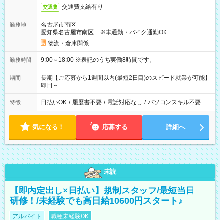
交通費支給有り
交通費
名古屋市南区
勤務地
愛知県名古屋市南区 ※車通勤・バイク通勤OK
物流・倉庫関係
9:00～18:00 ※表記のうち実働8時間です。
勤務時間
長期【ご応募から1週間以内(最短2日目)のスピード就業が可能】
期間
即日～
日払いOK
/
履歴書不要
/
電話対応なし
/
パソコンスキル不要
特徴
気になる！
応募する
詳細へ
未読
【即内定出し×日払い】規制スタッフ/最短当日
研修！/未経験でも高日給10600円スタート♪
アルバイト
職種未経験OK