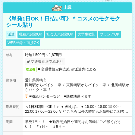
未読
《単発1日OK！日払い可》＊コスメのモクモク
シール貼り
派遣
職種未経験OK
社会人未経験OK
大学生歓迎
ブランクOK
WEB登録・面接OK
時給1,500円～1,875円
給与
交通費別途支給あり
■ 交通費規定内支給 ※派遣先による
交通費
愛知県岡崎市
勤務地
岡崎駅からバイク・車
/
東岡崎駅からバイク・車
/
北岡崎駅か
らバイク・車
/
…
■物流センターなど ■勤務地選べます
＜1日3時間～OK！＞ ▼ 例えば… ▼ 15:00～18:00 15:00～
勤務時間
22:00 17:00～22:00 など こちら以外の時間もお気軽にご相談く
ださい！
単発1日～！ ★勤務開始日や期間はお気軽にご相談くださ
期間
い！ ＃8月～ ＃9月～