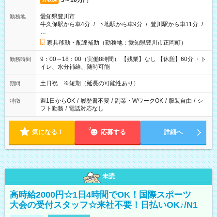
5～10万円
愛知県豊川市
勤務地
牛久保駅から車4分
/
下地駅から車9分
/
豊川駅から車11分
/
…
家具移動・配達補助（勤務地：愛知県豊川市正岡町）
9：00～18：00（実働8時間） 【残業】なし 【休憩】60分 ・ト
勤務時間
イレ、水分補給、随時可能
土日祝 ※短期（延長の可能性あり）
期間
週1日からOK
/
履歴書不要
/
副業・WワークOK
/
服装自由
/
シ
特徴
フト勤務
/
電話対応なし
気になる！
応募する
詳細へ
未読
高時給2000円☆1日4時間でOK！国際スポーツ
大会の受付スタッフ☆来社不要！日払いOK♪/N1