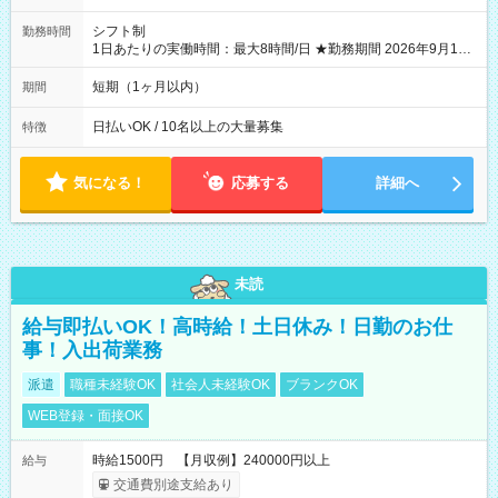
シフト制
勤務時間
1日あたりの実働時間：最大8時間/日 ★勤務期間 2026年9月16
日~2026年10月23日 短期勤務OK! 期間中フル勤務できる方優遇
※週3~5日勤務(勤務日数応相談) ※期間前から勤務スタートも可
短期（1ヶ月以内）
期間
能です! ★勤務時間 8:00~17:00(休憩1時間) ※現場により変動あ
り ※夜勤シフトあり
日払いOK / 10名以上の大量募集
特徴
気になる！
応募する
詳細へ
未読
給与即払いOK！高時給！土日休み！日勤のお仕
事！入出荷業務
派遣
職種未経験OK
社会人未経験OK
ブランクOK
WEB登録・面接OK
時給1500円 【月収例】240000円以上
給与
交通費別途支給あり