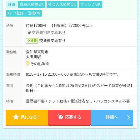
派遣
職種未経験OK
社会人未経験OK
ブランクOK
WEB登録・面接OK
時給1700円 【月収例】272000円以上
給与
交通費別途支給あり
交通費支給有り
交通費
愛知県東海市
勤務地
太田川駅
その他製造
8:15～17:15 21:00～6:00 ※表記のうち実働8時間です。
勤務時間
長期【ご応募から1週間以内(最短2日目)のスピード就業が可能】
期間
即日～
履歴書不要
/
シフト勤務
/
電話対応なし
/
パソコンスキル不要
特徴
気になる！
応募する
詳細へ