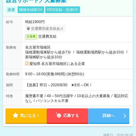
設営サポート／大量募集
派遣
職種未経験OK
WEB登録・面接OK
時給1900円
給与
交通費別途支給あり
交通費支給
交通費
名古屋市瑞穂区
勤務地
瑞穂運動場東駅から徒歩7分
/
瑞穂運動場西駅から徒歩10分
/
新瑞橋駅から徒歩10分
愛知県 名古屋市瑞穂区にある企業
9:00～18:00(実働:8時間) (休憩60分)
勤務時間
【急募】即日～2026/9/30 ★8月～OK！
期間
履歴書不要
/
40～50代活躍中
/
10名以上の大量募集
/
電話対応
特徴
なし
/
パソコンスキル不要
気になる！
応募する
詳細へ
掲載日：2026.08.05