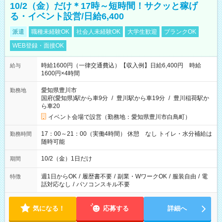
10/2（金）だけ＊17時～短時間！サクッと稼げ
る・イベント設営/日給6,400
派遣
職種未経験OK
社会人未経験OK
大学生歓迎
ブランクOK
WEB登録・面接OK
時給1600円（一律交通費込）【収入例】日給6,400円 時給
給与
1600円×4時間
愛知県豊川市
勤務地
国府(愛知県)駅から車9分
/
豊川駅から車19分
/
豊川稲荷駅か
ら車20
イベント会場で設営（勤務地：愛知県豊川市白鳥町）
17：00～21：00（実働4時間） 休憩 なし トイレ・水分補給は
勤務時間
随時可能
10/2（金）1日だけ
期間
週1日からOK
/
履歴書不要
/
副業・WワークOK
/
服装自由
/
電
特徴
話対応なし
/
パソコンスキル不要
気になる！
応募する
詳細へ