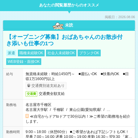
あなたの閲覧履歴からのオススメ
掲載日：2026.08.06
未読
【オープニング募集】おばあちゃんのお散歩付
き添いも仕事の1つ
派遣
職種未経験OK
社会人未経験OK
ブランクOK
WEB登録・面接OK
無資格未経験：時給1450円～ ■週払いOK ■扶養内OK ■日
給与
収1万1600円以上
交通費別途支給あり
交通費全額支給
交通費
名古屋市千種区
勤務地
名古屋大学駅
/
千種駅
/
東山公園(愛知県)駅
/
…
≪自宅からドアtoドアで30分以内！≫ご希望の勤務地を紹介
します。
9:00～18:00（休憩60分） ■ご希望があれば下記シフトもOK！
勤務時間
早番 7:00～16:00 遅番 10:00～19:00 夜勤 16:30～翌9:30 「家族