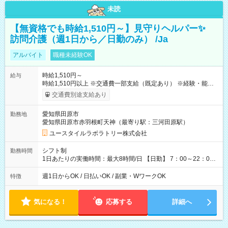
未読
【無資格でも時給1,510円～】見守りヘルパー✨
訪問介護（週1日から／日勤のみ） /Ja
アルバイト
職種未経験OK
時給1,510円～
給与
時給1,510円以上 ※交通費一部支給（既定あり） ※経験・能力を
考慮して決定します 【収入例】 週1回勤務の場合：1,510円×8時
交通費別途支給あり
間×4回=4万8,320円 週3回勤務の場合：1,510円×8時間×12回
=14万4,960円 週5回勤務の場合：1,510円×8時間×20回=24万
愛知県田原市
勤務地
1,600円 【試用期間】試用期間あり 試用期間の長さ：2ヶ月
愛知県田原市赤羽根町天神（最寄り駅：三河田原駅）
※ 雇用形態と給与に、本採用時と異なる部分があります。 雇用
形態：本採用時と同じです。 給与：時給 1,140円以上
ユースタイルラボラトリー株式会社
シフト制
勤務時間
1日あたりの実働時間：最大8時間/日 【日勤】 7：00～22：00
の間で8時間勤務（休憩時間は法定通り） ※週1日～OK ／ 夜勤
なし ＊＊ 勤務時間例 ＊＊ ■8時から17時 ■9時から18時 ■10
週1日からOK / 日払いOK / 副業・WワークOK
特徴
時から19時 ■12時から21時 など ※訪問先により変動 ※曜日固
定（毎週同じ曜日勤務）
気になる！
応募する
詳細へ