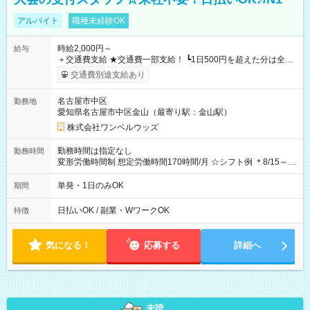
アルバイト
職種未経験OK
時給2,000円～
給与
＋交通費支給 ★交通費一部支給！ ┗1日500円を超えた分は全額
支給！ ※往復500円以内の方は自己負担となります ★日払い
交通費別途支給あり
OK！（規定あり） ┗働いたその日に現金GET♪ お仕事後はコン
ビニATMから 日払い分を引き落とせます！ 【試用期間】試用
名古屋市中区
勤務地
期間なし
愛知県名古屋市中区金山（最寄り駅：金山駅）
株式会社ワンベルウッズ
勤務時間は指定なし
勤務時間
変形労働時間制 想定労働時間170時間/月 ☆シフト例 ＊8/15～
10/26 全日共通 08：00～12：00 17：00～21：00 ＊8/31
～9/19のみ下記シフトもあります！ 12：00～16：00 ＊9/6～
単発・1日のみOK
期間
10/6、10/11～26のみ下記シフトもあります！ 07：00～11：
00
日払いOK / 副業・WワークOK
特徴
気になる！
応募する
詳細へ
未読