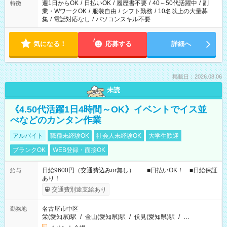
週1日からOK
/
日払いOK
/
履歴書不要
/
40～50代活躍中
/
副
特徴
業・WワークOK
/
服装自由
/
シフト勤務
/
10名以上の大量募
集
/
電話対応なし
/
パソコンスキル不要
気になる！
応募する
詳細へ
掲載日：2026.08.06
未読
《4.50代活躍1日4時間～OK》イベントでイス並
べなどのカンタン作業
アルバイト
職種未経験OK
社会人未経験OK
大学生歓迎
ブランクOK
WEB登録・面接OK
日給9600円（交通費込みor無し） ■日払いOK！ ■日給保証
給与
あり！
交通費別途支給あり
名古屋市中区
勤務地
栄(愛知県)駅
/
金山(愛知県)駅
/
伏見(愛知県)駅
/
…