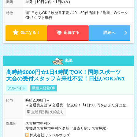
単発（10日以内・1日のみ）
期間
週1日からOK
/
履歴書不要
/
40～50代活躍中
/
副業・Wワーク
特徴
OK
/
シフト勤務
気になる！
応募する
詳細へ
未読
高時給2000円☆1日4時間でOK！国際スポーツ
大会の受付スタッフ☆来社不要！日払いOK♪/N1
アルバイト
職種未経験OK
時給2,000円～
給与
＋交通費支給 ★交通費一部支給！ ┗1日500円を超えた分は全額
支給！ ※往復500円以内の方は自己負担となります ★日払い
交通費別途支給あり
OK！（規定あり） ┗働いたその日に現金GET♪ お仕事後はコン
ビニATMから 日払い分を引き落とせます！ 【試用期間】試用
名古屋市中村区
勤務地
期間なし
愛知県名古屋市中村区名駅（最寄り駅：名古屋駅）
株式会社ワンベルウッズ