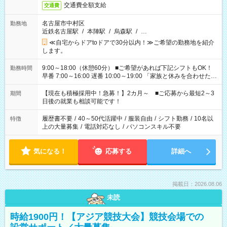
交通費全額支給
交通費
名古屋市中村区
勤務地
近鉄名古屋駅
/
本陣駅
/
烏森駅
/
…
≪自宅からドアtoドアで30分以内！≫ご希望の勤務地を紹介
します。
9:00～18:00（休憩60分） ■ご希望があれば下記シフトもOK！
勤務時間
早番 7:00～16:00 遅番 10:00～19:00 「家族と休みを合わせた
い」 「余裕を持って夕飯の準備がしたい」 「できれば残業はし
たくない」 など、ご希望を教えてくださいね。 ※Wワーク希望
【現在も積極採用中！急募！】2カ月～ ■ご応募から最短2～3
期間
の方へ 今ご覧のお仕事で希望する勤務時間と、もう1つのお仕事
日後の就業も相談可能です！
の勤務時間。 合計で週40時間を超える場合は応募できません。
履歴書不要
/
40～50代活躍中
/
服装自由
/
シフト勤務
/
10名以
特徴
上の大量募集
/
電話対応なし
/
パソコンスキル不要
気になる！
応募する
詳細へ
掲載日：2026.08.06
未読
時給1900円！【アジア競技大会】競技会場での