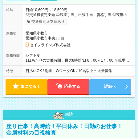
日給10,600円～18,500円
給与
◎交通費規定支給 ◎残業手当、出張手当、資格手当 ◎夜勤の場
合：22時～翌5時は割増給与 ◎日払い・週払い可(希望者／条件
交通費別途支給あり
有) ＜月収例＞ 入社3か月：月収28万 入社1年：月収39万 ◎自分
のぺースで勤務可能 週3～OK！あなたの働き方と相談します♪
愛知県小牧市
勤務地
ダブルワークも可能です☺ ◎髪色、ピアス、タトゥーOK おしゃ
愛知県小牧市中央1丁目
れも自由に楽しめます！ 【試用期間】試用期間あり 試用期間の
長さ：3ヶ月 雇用形態、給与は本採用時と同じです。
セイフラインズ株式会社
シフト制
勤務時間
1日あたりの実働時間：最大8時間/日 8：00～17：00 ※現場によ
っては多少時間は前後します ▶残業ほとんどなし！ ▶時間より
早く終わることの方が多いと思います。現場によっては午前中
日払いOK / 副業・WワークOK / 10名以上の大量募集
特徴
で終わってしまう場合も。その場合も日給は同額支給！ ▶ご希
望の方は夜勤（21:00～6:00）のお仕事も可能。
気になる！
応募する
詳細へ
未読
座り仕事！高時給！平日休み！日勤のお仕事！
金属材料の目視検査