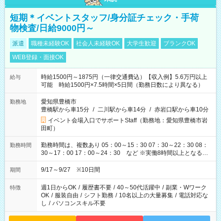
短期＊イベントスタッフ/身分証チェック・手荷
物検査/日給9000円～
派遣
職種未経験OK
社会人未経験OK
大学生歓迎
ブランクOK
WEB登録・面接OK
時給1500円～1875円（一律交通費込）【収入例】5.6万円以上
給与
可能 時給1500円×7.5時間×5日間（勤務日数により異なる）
愛知県豊橋市
勤務地
豊橋駅から車15分
/
二川駅から車14分
/
赤岩口駅から車10分
イベント会場入口でサポートStaff（勤務地：愛知県豊橋市岩
田町）
勤務時間は、複数あり 05：00～15：30 07：30～22：30 08：
勤務時間
30～17：00 17：00～24：30 など ※実働8時間以上となる勤
務もあります。 【休憩】60分+他休憩あり 交替で取得します。
安全面に配慮しこまめな休憩があります。
9/17～9/27 ※10日間
期間
週1日からOK
/
履歴書不要
/
40～50代活躍中
/
副業・Wワーク
特徴
OK
/
服装自由
/
シフト勤務
/
10名以上の大量募集
/
電話対応な
し
/
パソコンスキル不要