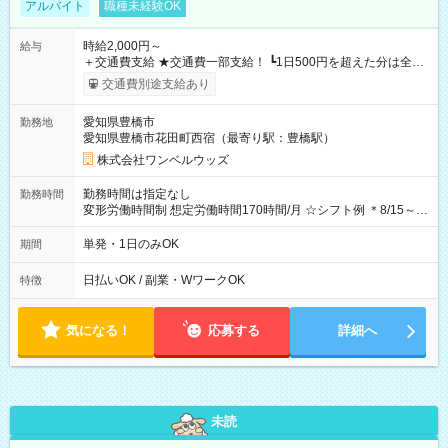
アルバイト
職種未経験OK
時給2,000円～
給与
＋交通費支給 ★交通費一部支給！ ┗1日500円を超えた分は全額
支給！ ※往復500円以内の方は自己負担となります ★日払い
交通費別途支給あり
OK！（規定あり） ┗働いたその日に現金GET♪ お仕事後はコン
ビニATMから 日払い分を引き落とせます！ 【試用期間】試用
愛知県豊橋市
勤務地
期間なし
愛知県豊橋市花田町西宿（最寄り駅：豊橋駅）
株式会社ワンベルウッズ
勤務時間は指定なし
勤務時間
変形労働時間制 想定労働時間170時間/月 ☆シフト例 ＊8/15～
10/26 全日共通 08：00～12：00 17：00～21：00 ＊8/31
～9/19のみ下記シフトもあります！ 12：00～16：00 ＊9/6～
単発・1日のみOK
期間
10/6、10/11～26のみ下記シフトもあります！ 07：00～11：
00
日払いOK / 副業・WワークOK
特徴
気になる！
応募する
詳細へ
未読