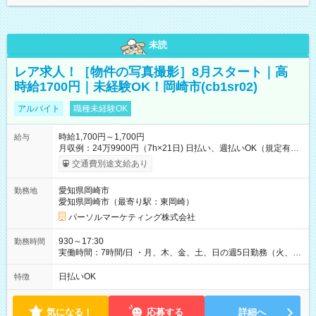
未読
レア求人！［物件の写真撮影］8月スタート｜高
時給1700円｜未経験OK！岡崎市(cb1sr02)
アルバイト
職種未経験OK
時給1,700円～1,700円
給与
月収例：24万9900円（7h×21日) 日払い、週払いOK（規定有
り） 【試用期間】試用期間なし
交通費別途支給あり
愛知県岡崎市
勤務地
愛知県岡崎市（最寄り駅：東岡崎）
パーソルマーケティング株式会社
930～17:30
勤務時間
実働時間：7時間/日 ・月、木、金、土、日の週5日勤務（火、水
は固定休です／夏季、年末年始等、長期休暇有り！） ・ワンシ
フト！ 残業ほぼナシ（0～5h/月）
日払いOK
特徴
気になる！
応募する
詳細へ