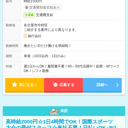
時給1500円
給与
交通費別途支給あり
交通費支給
交通費
名古屋市中村区
勤務地
ご紹介する案件により異なります。
旅行会社
働きたい日だけ働ける登録制！
勤務時間
単発（10日以内・1日のみ）
期間
週1日からOK
/
履歴書不要
/
40～50代活躍中
/
副業・Wワーク
特徴
OK
/
シフト勤務
気になる！
応募する
詳細へ
未読
高時給2000円☆1日4時間でOK！国際スポーツ
大会の受付スタッフ☆来社不要！日払いOK♪/N1