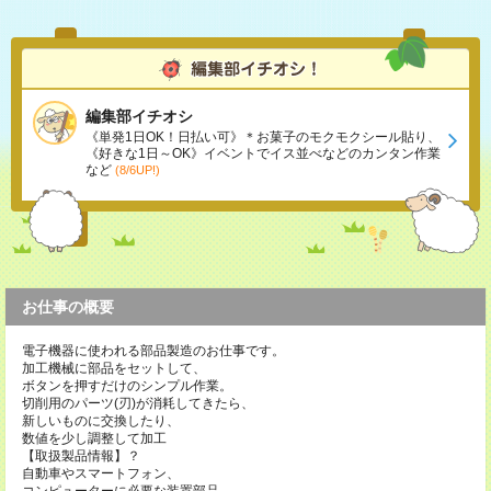
編集部イチオシ
《単発1日OK！日払い可》＊お菓子のモクモクシール貼り、
《好きな1日～OK》イベントでイス並べなどのカンタン作業
など
(8/6UP!)
お仕事の概要
電子機器に使われる部品製造のお仕事です。
加工機械に部品をセットして、
ボタンを押すだけのシンプル作業。
切削用のパーツ(刃)が消耗してきたら、
新しいものに交換したり、
数値を少し調整して加工
【取扱製品情報】？
自動車やスマートフォン、