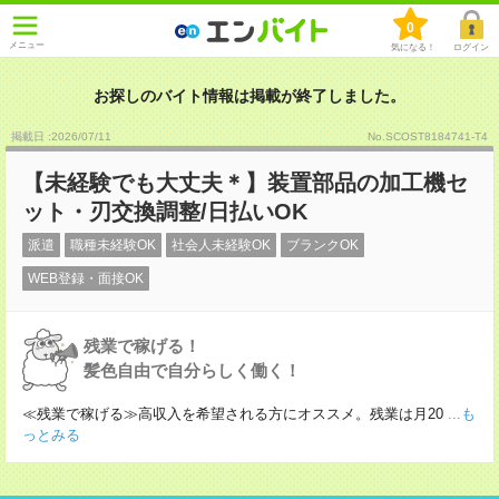
0
メニュー
気になる！
ログイン
お探しのバイト情報は掲載が終了しました。
掲載日 :2026
/
07
/
11
No.SCOST8184741-T4
【未経験でも大丈夫＊】装置部品の加工機セ
ット・刃交換調整/日払いOK
派遣
職種未経験OK
社会人未経験OK
ブランクOK
WEB登録・面接OK
残業で稼げる！
髪色自由で自分らしく働く！
≪残業で稼げる≫高収入を希望される方にオススメ。残業は月20
...も
っとみる