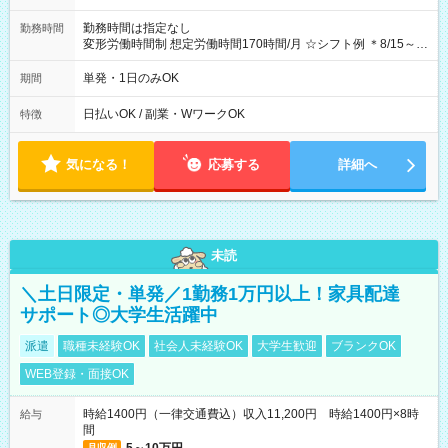
勤務時間は指定なし
勤務時間
変形労働時間制 想定労働時間170時間/月 ☆シフト例 ＊8/15～
10/26 全日共通 08：00～12：00 17：00～21：00 ＊8/31
～9/19のみ下記シフトもあります！ 12：00～16：00 ＊9/6～
単発・1日のみOK
期間
10/6、10/11～26のみ下記シフトもあります！ 07：00～11：
00
日払いOK / 副業・WワークOK
特徴
気になる！
応募する
詳細へ
未読
＼土日限定・単発／1勤務1万円以上！家具配達
サポート◎大学生活躍中
派遣
職種未経験OK
社会人未経験OK
大学生歓迎
ブランクOK
WEB登録・面接OK
時給1400円（一律交通費込）収入11,200円 時給1400円×8時
給与
間
月収例