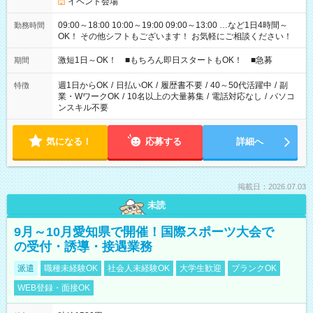
イベント会場
09:00～18:00 10:00～19:00 09:00～13:00 …など1日4時間～
勤務時間
OK！ その他シフトもございます！ お気軽にご相談ください！
激短1日～OK！ ■もちろん即日スタートもOK！ ■急募
期間
週1日からOK
/
日払いOK
/
履歴書不要
/
40～50代活躍中
/
副
特徴
業・WワークOK
/
10名以上の大量募集
/
電話対応なし
/
パソコ
ンスキル不要
気になる！
応募する
詳細へ
掲載日：2026.07.03
未読
9月～10月愛知県で開催！国際スポーツ大会で
の受付・誘導・接遇業務
派遣
職種未経験OK
社会人未経験OK
大学生歓迎
ブランクOK
WEB登録・面接OK