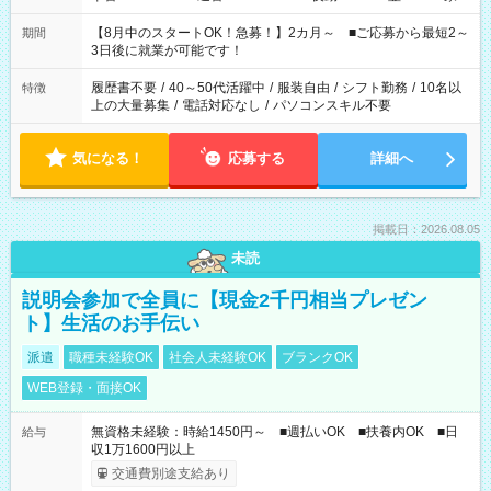
と休みを合わせたい」 「余裕を持って夕飯の準備がしたい」
「できれば残業はしたくない」 など、ご希望を教えてください
【8月中のスタートOK！急募！】2カ月～ ■ご応募から最短2～
期間
ね。 ※Wワーク希望の方へ 今ご覧のお仕事で希望する勤務時間
3日後に就業が可能です！
と、もう1つのお仕事の勤務時間。 合計で週40時間を超える場
合は応募できません。
履歴書不要
/
40～50代活躍中
/
服装自由
/
シフト勤務
/
10名以
特徴
上の大量募集
/
電話対応なし
/
パソコンスキル不要
気になる！
応募する
詳細へ
掲載日：2026.08.05
未読
説明会参加で全員に【現金2千円相当プレゼン
ト】生活のお手伝い
派遣
職種未経験OK
社会人未経験OK
ブランクOK
WEB登録・面接OK
無資格未経験：時給1450円～ ■週払いOK ■扶養内OK ■日
給与
収1万1600円以上
交通費別途支給あり