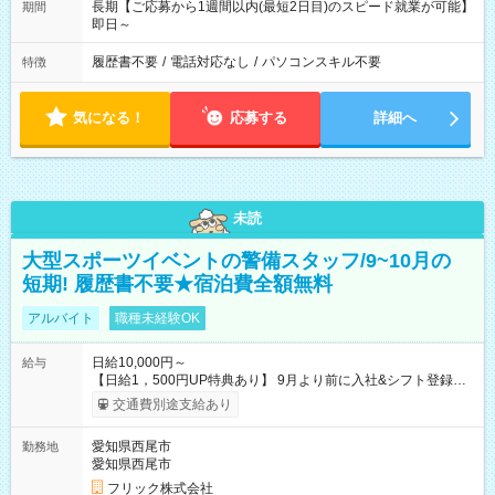
長期【ご応募から1週間以内(最短2日目)のスピード就業が可能】
期間
即日～
履歴書不要
/
電話対応なし
/
パソコンスキル不要
特徴
気になる！
応募する
詳細へ
未読
大型スポーツイベントの警備スタッフ/9~10月の
短期! 履歴書不要★宿泊費全額無料
アルバイト
職種未経験OK
日給10,000円～
給与
【日給1，500円UP特典あり】 9月より前に入社&シフト登録す
ると 期間中(9/16~10/23) の日給がUP! 日給1万1500円でしっか
交通費別途支給あり
り稼げます♪ 【試用期間】試用期間なし
愛知県西尾市
勤務地
愛知県西尾市
フリック株式会社