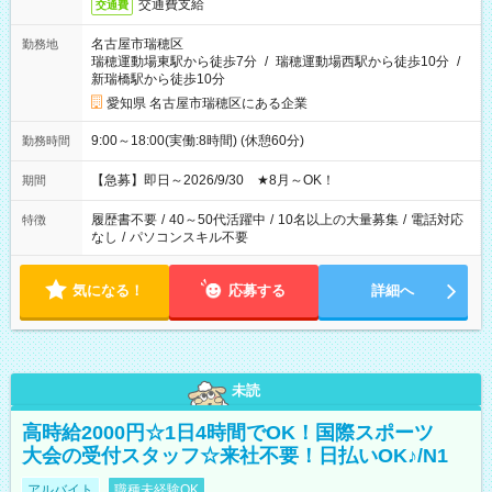
交通費支給
交通費
名古屋市瑞穂区
勤務地
瑞穂運動場東駅から徒歩7分
/
瑞穂運動場西駅から徒歩10分
/
新瑞橋駅から徒歩10分
愛知県 名古屋市瑞穂区にある企業
9:00～18:00(実働:8時間) (休憩60分)
勤務時間
【急募】即日～2026/9/30 ★8月～OK！
期間
履歴書不要
/
40～50代活躍中
/
10名以上の大量募集
/
電話対応
特徴
なし
/
パソコンスキル不要
気になる！
応募する
詳細へ
未読
高時給2000円☆1日4時間でOK！国際スポーツ
大会の受付スタッフ☆来社不要！日払いOK♪/N1
アルバイト
職種未経験OK