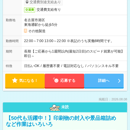
交通費別途支給あり
交通費支給有り
交通費
名古屋市港区
勤務地
東海通駅から徒歩5分
その他製造
22:00～7:00 13:00～22:00 ※表記のうち実働8時間です。
勤務時間
長期【ご応募から1週間以内(最短2日目)のスピード就業が可能】
期間
即日～
日払いOK
/
履歴書不要
/
電話対応なし
/
パソコンスキル不要
特徴
気になる！
応募する
詳細へ
掲載日：2026.08.08
未読
【50代も活躍中！】印刷物の封入や景品箱詰め
など作業はいろいろ