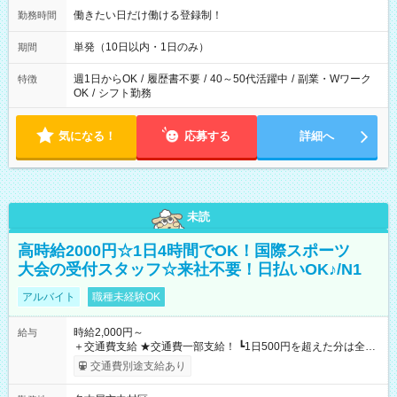
働きたい日だけ働ける登録制！
勤務時間
単発（10日以内・1日のみ）
期間
週1日からOK
/
履歴書不要
/
40～50代活躍中
/
副業・Wワーク
特徴
OK
/
シフト勤務
気になる！
応募する
詳細へ
未読
高時給2000円☆1日4時間でOK！国際スポーツ
大会の受付スタッフ☆来社不要！日払いOK♪/N1
アルバイト
職種未経験OK
時給2,000円～
給与
＋交通費支給 ★交通費一部支給！ ┗1日500円を超えた分は全額
支給！ ※往復500円以内の方は自己負担となります ★日払い
交通費別途支給あり
OK！（規定あり） ┗働いたその日に現金GET♪ お仕事後はコン
ビニATMから 日払い分を引き落とせます！ 【試用期間】試用