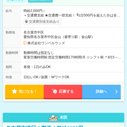
時給2,000円～
給与
＋交通費支給 ★交通費一部支給！ ┗1日500円を超えた分は全額
支給！ ※往復500円以内の方は自己負担となります ★日払い
交通費別途支給あり
OK！（規定あり） ┗働いたその日に現金GET♪ お仕事後はコン
ビニATMから 日払い分を引き落とせます！ 【試用期間】試用
名古屋市中区
勤務地
期間なし
愛知県名古屋市中区金山（最寄り駅：金山駅）
株式会社ワンベルウッズ
勤務時間は指定なし
勤務時間
変形労働時間制 想定労働時間170時間/月 ☆シフト例 ＊8/15～
10/26 全日共通 08：00～12：00 17：00～21：00 ＊8/31
～9/19のみ下記シフトもあります！ 12：00～16：00 ＊9/6～
単発・1日のみOK
期間
10/6、10/11～26のみ下記シフトもあります！ 07：00～11：
00
日払いOK / 副業・WワークOK
特徴
気になる！
応募する
詳細へ
未読