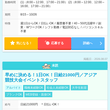
(1)（8:00～12:00、17:00～21:00） (2)（8:00～12:00、12:00～
勤務時間
16:00、17:00～21:00）
8/15～10/26
期間
週1日からOK
/
日払いOK
/
履歴書不要
/
40～50代活躍中
/
副
特徴
業・WワークOK
/
シフト勤務
/
電話対応なし
/
パソコンスキル
不要
気になる！
応募する
詳細へ
掲載日：2026.08.07
未読
早めに決める！1日OK！日給21000円／アジア
競技大会イベントスタッフ
アルバイト
職種未経験OK
社会人未経験OK
大学生歓迎
ブランクOK
WEB登録・面接OK
日給21000円 ＊日払いOK！
給与