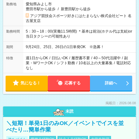
愛知県みよし市
勤務地
豊田市駅から徒歩
/
新豊田駅から徒歩
アジア競技会スポーツ好きにはたまらない株式会社ビート 名
古屋支店
5：30～18：00(実働11.5時間) ＊基本は前泊(ホテル代は支給)or
勤務時間
当日タクシーの可能性あり
9月24日、25日、26日の1日単発OK ※急募！
期間
週1日からOK
/
日払いOK
/
履歴書不要
/
40～50代活躍中
/
副
特徴
業・WワークOK
/
シフト勤務
/
10名以上の大量募集
/
電話対応
なし
気になる！
応募する
詳細へ
掲載日：2026.08.08
未読
＼短期！単発1日のみOK／イベントでイスを並
べたり…簡単作業