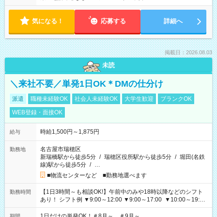
気になる！
応募する
詳細へ
掲載日：2026.08.03
未読
＼来社不要／単発1日OK＊DMの仕分け
派遣
職種未経験OK
社会人未経験OK
大学生歓迎
ブランクOK
WEB登録・面接OK
時給1,500円～1,875円
給与
名古屋市瑞穂区
勤務地
新瑞橋駅から徒歩5分
/
瑞穂区役所駅から徒歩5分
/
堀田(名鉄
線)駅から徒歩5分
/
…
■物流センターなど ■勤務地選べます
【1日3時間～も相談OK!】午前中のみや18時以降などのシフト
勤務時間
あり！ シフト例 ▼9:00～12:00 ▼9:00～17:00 ▼10:00～19:00
▼18:00～21:00
1日だけの単発OK！＃8月～ ＃9月～
期間