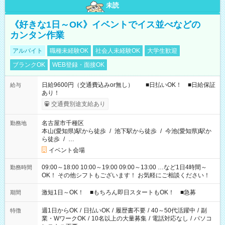
未読
《好きな1日～OK》イベントでイス並べなどの
カンタン作業
アルバイト
職種未経験OK
社会人未経験OK
大学生歓迎
ブランクOK
WEB登録・面接OK
日給9600円（交通費込みor無し） ■日払いOK！ ■日給保証
給与
あり！
交通費別途支給あり
名古屋市千種区
勤務地
本山(愛知県)駅から徒歩
/
池下駅から徒歩
/
今池(愛知県)駅か
ら徒歩
/
…
イベント会場
09:00～18:00 10:00～19:00 09:00～13:00 …など1日4時間～
勤務時間
OK！ その他シフトもございます！ お気軽にご相談ください！
激短1日～OK！ ■もちろん即日スタートもOK！ ■急募
期間
週1日からOK
/
日払いOK
/
履歴書不要
/
40～50代活躍中
/
副
特徴
業・WワークOK
/
10名以上の大量募集
/
電話対応なし
/
パソコ