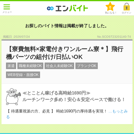
0
メニュー
気になる！
ログイン
お探しのバイト情報は掲載が終了しました。
掲載日 :2026
/
07
/
24
No.SCOST23201140-T4
【寮費無料×家電付きワンルーム寮＊】飛行
機パーツの組付け/日払いOK
派遣
職種未経験OK
社会人未経験OK
ブランクOK
WEB登録・面接OK
≪とことん稼げる高時給1690円≫
ルーチンワーク多め！安心＆安定ペースで働ける！
【 待遇重視派の方、必見 】 時給1690円の厚待遇を実現！
...もっとみ
る