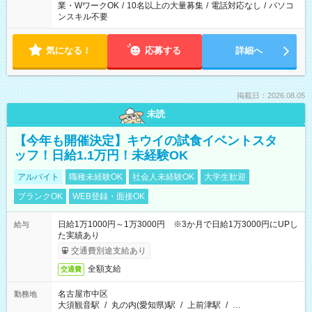
業・WワークOK
/
10名以上の大量募集
/
電話対応なし
/
パソコ
ンスキル不要
気になる！
応募する
詳細へ
掲載日：2026.08.05
未読
【今年も開催決定】キウイの試食イベントスタ
ッフ！日給1.1万円！未経験OK
アルバイト
職種未経験OK
社会人未経験OK
大学生歓迎
ブランクOK
WEB登録・面接OK
日給1万1000円～1万3000円 ※3か月で日給1万3000円にUPし
給与
た実績あり
交通費別途支給あり
全額支給
交通費
名古屋市中区
勤務地
大須観音駅
/
丸の内(愛知県)駅
/
上前津駅
/
…