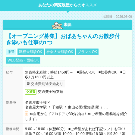
あなたの閲覧履歴からのオススメ
掲載日：2026.08.09
未読
【オープニング募集】おばあちゃんのお散歩付
き添いも仕事の1つ
派遣
職種未経験OK
社会人未経験OK
ブランクOK
WEB登録・面接OK
無資格未経験：時給1450円～ ■週払いOK ■扶養内OK ■日
給与
収1万1600円以上
交通費別途支給あり
交通費全額支給
交通費
名古屋市千種区
勤務地
名古屋大学駅
/
千種駅
/
東山公園(愛知県)駅
/
…
≪自宅からドアtoドアで30分以内！≫ご希望の勤務地を紹介
します。
9:00～18:00（休憩60分） ■ご希望があれば下記シフトもOK！
勤務時間
早番 7:00～16:00 遅番 10:00～19:00 夜勤 16:30～翌9:30 「家族