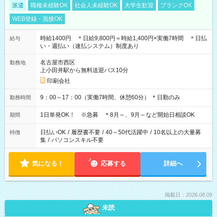
派遣
職種未経験OK
社会人未経験OK
大学生歓迎
ブランクOK
WEB登録・面接OK
時給1400円 ＊日給9,800円＝時給1,400円×実働7時間 ＊日払
給与
い・週払い（速払システム）制度あり
名古屋市西区
勤務地
上小田井駅から無料送迎バス10分
印刷会社
9：00～17：00（実働7時間、休憩60分） ＊日勤のみ
勤務時間
1日単発OK！ ※急募 ＊8月～、9月～など開始日相談OK
期間
日払いOK
/
履歴書不要
/
40～50代活躍中
/
10名以上の大量募
特徴
集
/
パソコンスキル不要
気になる！
応募する
詳細へ
掲載日：2026.08.09
未読