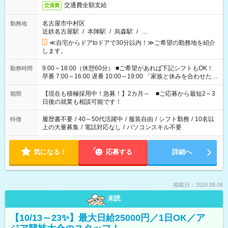
交通費全額支給
交通費
名古屋市中村区
勤務地
近鉄名古屋駅
/
本陣駅
/
烏森駅
/
…
≪自宅からドアtoドアで30分以内！≫ご希望の勤務地を紹介
します。
9:00～18:00（休憩60分） ■ご希望があれば下記シフトもOK！
勤務時間
早番 7:00～16:00 遅番 10:00～19:00 「家族と休みを合わせた
い」 「余裕を持って夕飯の準備がしたい」 「できれば残業はし
たくない」 など、ご希望を教えてくださいね。 ※Wワーク希望
【現在も積極採用中！急募！】2カ月～ ■ご応募から最短2～3
期間
の方へ 今ご覧のお仕事で希望する勤務時間と、もう1つのお仕事
日後の就業も相談可能です！
の勤務時間。 合計で週40時間を超える場合は応募できません。
履歴書不要
/
40～50代活躍中
/
服装自由
/
シフト勤務
/
10名以
特徴
上の大量募集
/
電話対応なし
/
パソコンスキル不要
気になる！
応募する
詳細へ
掲載日：2026.08.06
未読
【10/13～23✨】最大日給25000円／1日OK／ア