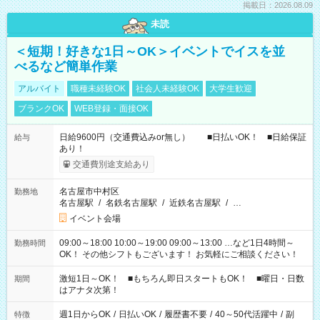
掲載日：2026.08.09
未読
＜短期！好きな1日～OK＞イベントでイスを並
べるなど簡単作業
アルバイト
職種未経験OK
社会人未経験OK
大学生歓迎
ブランクOK
WEB登録・面接OK
日給9600円（交通費込みor無し） ■日払いOK！ ■日給保証
給与
あり！
交通費別途支給あり
名古屋市中村区
勤務地
名古屋駅
/
名鉄名古屋駅
/
近鉄名古屋駅
/
…
イベント会場
09:00～18:00 10:00～19:00 09:00～13:00 …など1日4時間～
勤務時間
OK！ その他シフトもございます！ お気軽にご相談ください！
激短1日～OK！ ■もちろん即日スタートもOK！ ■曜日・日数
期間
はアナタ次第！
週1日からOK
/
日払いOK
/
履歴書不要
/
40～50代活躍中
/
副
特徴