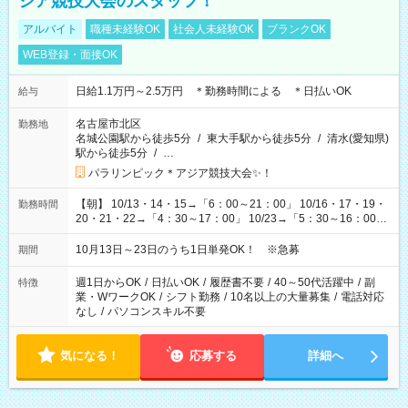
ジア競技大会のスタッフ！
アルバイト
職種未経験OK
社会人未経験OK
ブランクOK
WEB登録・面接OK
日給1.1万円～2.5万円 ＊勤務時間による ＊日払いOK
給与
名古屋市北区
勤務地
名城公園駅から徒歩5分
/
東大手駅から徒歩5分
/
清水(愛知県)
駅から徒歩5分
/
…
パラリンピック＊アジア競技大会✨！
【朝】 10/13・14・15→「6：00～21：00」 10/16・17・19・
勤務時間
20・21・22→「4：30～17：00」 10/23→「5：30～16：00」
【夕方】 10/16・17・19～21→「17：00～26：00」
10/22→「17：00～24：30」 10/23→「16：00～23：00」 ＊
10月13日～23日のうち1日単発OK！ ※急募
期間
勤務時間に関して、面談時にしっかりお伝えします！ 朝だ
け、夕方だけ、などもOKです！
週1日からOK
/
日払いOK
/
履歴書不要
/
40～50代活躍中
/
副
特徴
業・WワークOK
/
シフト勤務
/
10名以上の大量募集
/
電話対応
なし
/
パソコンスキル不要
気になる！
応募する
詳細へ