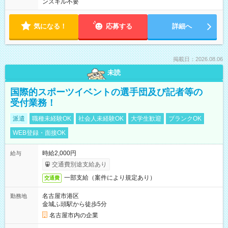
ンスキル不要
気になる！
応募する
詳細へ
掲載日：2026.08.06
未読
国際的スポーツイベントの選手団及び記者等の
受付業務！
派遣
職種未経験OK
社会人未経験OK
大学生歓迎
ブランクOK
WEB登録・面接OK
時給2,000円
給与
交通費別途支給あり
一部支給（案件により規定あり）
交通費
名古屋市港区
勤務地
金城ふ頭駅から徒歩5分
名古屋市内の企業