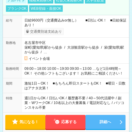
アルバイト
職種未経験OK
社会人未経験OK
大学生歓迎
ブランクOK
WEB登録・面接OK
日給9600円（交通費込みor無し） ■日払いOK！ ■日給保証
給与
あり！
交通費別途支給あり
名古屋市中区
勤務地
栄町(愛知県)駅から徒歩
/
大須観音駅から徒歩
/
栄(愛知県)駅
から徒歩
/
…
イベント会場
09:00～18:00 10:00～19:00 09:00～13:00 …など1日4時間～
勤務時間
OK！ その他シフトもございます！ お気軽にご相談ください！
激短1日～OK！ ■もちろん即日スタートもOK！ ■曜日・日数
期間
はアナタ次第！
週1日からOK
/
日払いOK
/
履歴書不要
/
40～50代活躍中
/
副
特徴
業・WワークOK
/
10名以上の大量募集
/
電話対応なし
/
パソコ
ンスキル不要
気になる！
応募する
詳細へ