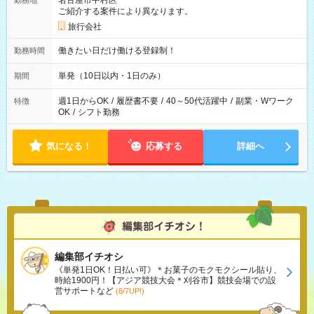
名古屋市中村区
勤務地
ご紹介する案件により異なります。
旅行会社
働きたい日だけ働ける登録制！
勤務時間
単発（10日以内・1日のみ）
期間
週1日からOK
/
履歴書不要
/
40～50代活躍中
/
副業・Wワーク
特徴
OK
/
シフト勤務
気になる！
応募する
詳細へ
編集部イチオシ
《単発1日OK！日払い可》＊お菓子のモクモクシール貼り、
時給1900円！【アジア競技大会＊刈谷市】競技会場での設
営サポートなど
(8/7UP!)