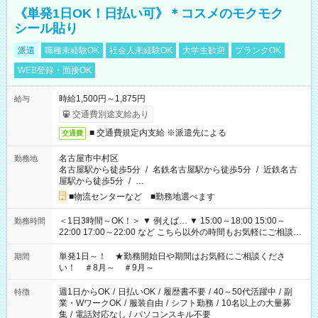
《単発1日OK！日払い可》＊コスメのモクモク
シール貼り
派遣
職種未経験OK
社会人未経験OK
大学生歓迎
ブランクOK
WEB登録・面接OK
時給1,500円～1,875円
給与
交通費別途支給あり
■ 交通費規定内支給 ※派遣先による
交通費
名古屋市中村区
勤務地
名古屋駅から徒歩5分
/
名鉄名古屋駅から徒歩5分
/
近鉄名古
屋駅から徒歩5分
/
…
■物流センターなど ■勤務地選べます
＜1日3時間～OK！＞ ▼ 例えば… ▼ 15:00～18:00 15:00～
勤務時間
22:00 17:00～22:00 など こちら以外の時間もお気軽にご相談く
ださい！
単発1日～！ ★勤務開始日や期間はお気軽にご相談くださ
期間
い！ ＃8月～ ＃9月～
週1日からOK
/
日払いOK
/
履歴書不要
/
40～50代活躍中
/
副
特徴
業・WワークOK
/
服装自由
/
シフト勤務
/
10名以上の大量募
集
/
電話対応なし
/
パソコンスキル不要