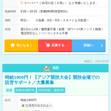
スーパー＊ご自宅の近くが良い、など考慮いたします。
9:00～18:30（実働8時間/休憩90分）
勤務時間
即日～ ※急募：8月～9月～スタートも大歓迎！
期間
週1日からOK
/
履歴書不要
/
副業・WワークOK
/
シフト勤務
/
特徴
電話対応なし
/
パソコンスキル不要
気になる！
応募する
詳細へ
掲載日：2026.08.09
未読
時給1900円！【アジア競技大会】競技会場での
設営サポート／大量募集
派遣
職種未経験OK
WEB登録・面接OK
時給1900円
給与
交通費別途支給あり