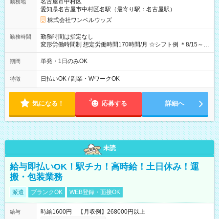
名古屋市中村区
勤務地
期間なし
愛知県名古屋市中村区名駅（最寄り駅：名古屋駅）
株式会社ワンベルウッズ
勤務時間は指定なし
勤務時間
変形労働時間制 想定労働時間170時間/月 ☆シフト例 ＊8/15～
10/26 全日共通 08：00～12：00 17：00～21：00 ＊8/31
～9/19のみ下記シフトもあります！ 12：00～16：00 ＊9/6～
単発・1日のみOK
期間
10/6、10/11～26のみ下記シフトもあります！ 07：00～11：
00
日払いOK / 副業・WワークOK
特徴
気になる！
応募する
詳細へ
未読
給与即払いOK！駅チカ！高時給！土日休み！運
搬・包装業務
派遣
ブランクOK
WEB登録・面接OK
時給1600円 【月収例】268000円以上
給与