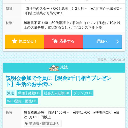
と休みを合わせたい」 「余裕を持って夕飯の準備がしたい」
「できれば残業はしたくない」 など、ご希望を教えてください
【8月中のスタートOK！急募！】2カ月～ ■ご応募から最短2～
期間
ね。 ※Wワーク希望の方へ 今ご覧のお仕事で希望する勤務時間
3日後に就業が可能です！
と、もう1つのお仕事の勤務時間。 合計で週40時間を超える場
合は応募できません。
履歴書不要
/
40～50代活躍中
/
服装自由
/
シフト勤務
/
10名以
特徴
上の大量募集
/
電話対応なし
/
パソコンスキル不要
気になる！
応募する
詳細へ
掲載日：2026.08.05
未読
説明会参加で全員に【現金2千円相当プレゼン
ト】生活のお手伝い
派遣
職種未経験OK
社会人未経験OK
ブランクOK
WEB登録・面接OK
無資格未経験：時給1450円～ ■週払いOK ■扶養内OK ■日
給与
収1万1600円以上
交通費別途支給あり