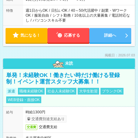
週1日からOK
/
日払いOK
/
40～50代活躍中
/
副業・Wワーク
特徴
OK
/
服装自由
/
シフト勤務
/
10名以上の大量募集
/
電話対応な
し
/
パソコンスキル不要
気になる！
応募する
詳細へ
掲載日：2026.07.03
未読
単発！未経験OK！働きたい時だけ働ける登録
制！イベント運営スタッフ大募集！！
派遣
職種未経験OK
社会人未経験OK
大学生歓迎
ブランクOK
WEB登録・面接OK
時給1300円
給与
交通費別途支給あり
交通費支給
交通費