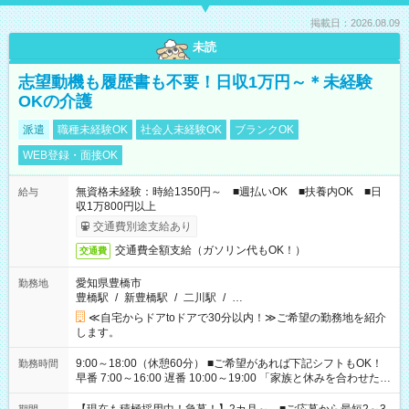
掲載日：2026.08.09
未読
志望動機も履歴書も不要！日収1万円～＊未経験
OKの介護
派遣
職種未経験OK
社会人未経験OK
ブランクOK
WEB登録・面接OK
無資格未経験：時給1350円～ ■週払いOK ■扶養内OK ■日
給与
収1万800円以上
交通費別途支給あり
交通費全額支給（ガソリン代もOK！）
交通費
愛知県豊橋市
勤務地
豊橋駅
/
新豊橋駅
/
二川駅
/
…
≪自宅からドアtoドアで30分以内！≫ご希望の勤務地を紹介
します。
9:00～18:00（休憩60分） ■ご希望があれば下記シフトもOK！
勤務時間
早番 7:00～16:00 遅番 10:00～19:00 「家族と休みを合わせた
い」 「余裕を持って夕飯の準備がしたい」 「できれば残業はし
たくない」 など、ご希望を教えてくださいね。 ※Wワーク希望