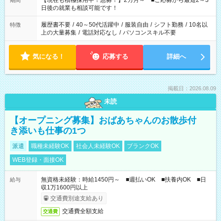
【現在も積極採用中！急募！】2カ月～ ■ご応募から最短2～3
期間
の方へ 今ご覧のお仕事で希望する勤務時間と、もう1つのお仕事
日後の就業も相談可能です！
の勤務時間。 合計で週40時間を超える場合は応募できません。
履歴書不要
/
40～50代活躍中
/
服装自由
/
シフト勤務
/
10名以
特徴
上の大量募集
/
電話対応なし
/
パソコンスキル不要
気になる！
応募する
詳細へ
掲載日：2026.08.09
未読
【オープニング募集】おばあちゃんのお散歩付
き添いも仕事の1つ
派遣
職種未経験OK
社会人未経験OK
ブランクOK
WEB登録・面接OK
無資格未経験：時給1450円～ ■週払いOK ■扶養内OK ■日
給与
収1万1600円以上
交通費別途支給あり
交通費全額支給
交通費