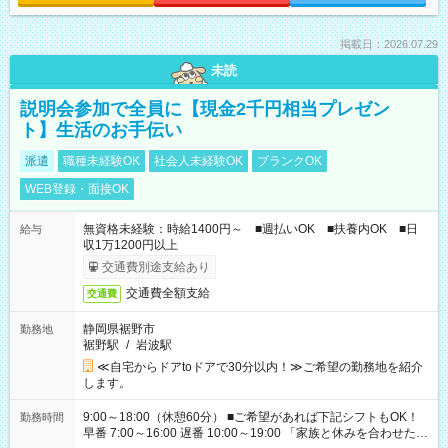
掲載日：2026.07.29
未読
説明会参加で全員に【現金2千円相当プレゼン
ト】生活のお手伝い
派遣
職種未経験OK
社会人未経験OK
ブランクOK
WEB登録・面接OK
無資格未経験：時給1400円～ ■週払いOK ■扶養内OK ■日
給与
収1万1200円以上
交通費別途支給あり
交通費全額支給
交通費
静岡県裾野市
勤務地
裾野駅
/
岩波駅
≪自宅からドアtoドアで30分以内！≫ご希望の勤務地を紹介
します。
9:00～18:00（休憩60分） ■ご希望があれば下記シフトもOK！
勤務時間
早番 7:00～16:00 遅番 10:00～19:00 「家族と休みを合わせた