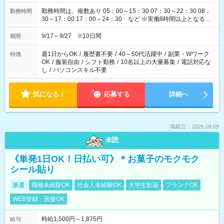
勤務時間は、複数あり 05：00～15：30 07：30～22：30 08：
勤務時間
30～17：00 17：00～24：30 など ※実働8時間以上となる勤
務もあります。 【休憩】60分+他休憩あり 交替で取得します。
安全面に配慮しこまめな休憩があります。
9/17～9/27 ※10日間
期間
週1日からOK
/
履歴書不要
/
40～50代活躍中
/
副業・Wワーク
特徴
OK
/
服装自由
/
シフト勤務
/
10名以上の大量募集
/
電話対応な
し
/
パソコンスキル不要
気になる！
応募する
詳細へ
掲載日：2026.08.09
未読
《単発1日OK！日払い可》＊お菓子のモクモク
シール貼り
派遣
職種未経験OK
社会人未経験OK
大学生歓迎
ブランクOK
WEB登録・面接OK
時給1,500円～1,875円
給与