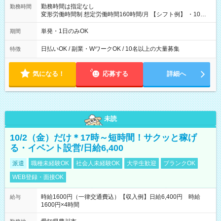
勤務時間は指定なし
勤務時間
変形労働時間制 想定労働時間160時間/月 【シフト例】 ・10：
00～20：00
単発・1日のみOK
期間
日払いOK / 副業・WワークOK / 10名以上の大量募集
特徴
気になる！
応募する
詳細へ
未読
10/2（金）だけ＊17時～短時間！サクッと稼げ
る・イベント設営/日給6,400
派遣
職種未経験OK
社会人未経験OK
大学生歓迎
ブランクOK
WEB登録・面接OK
時給1600円（一律交通費込）【収入例】日給6,400円 時給
給与
1600円×4時間