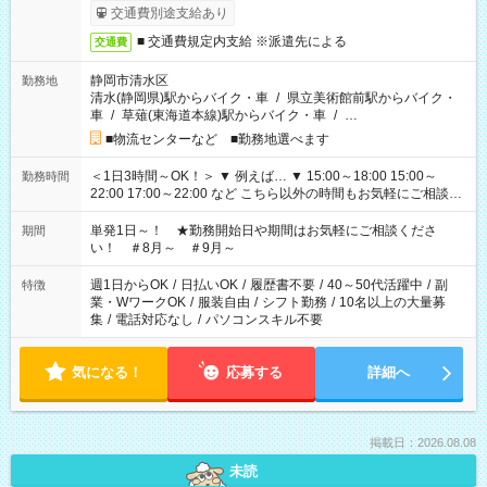
交通費別途支給あり
■ 交通費規定内支給 ※派遣先による
交通費
静岡市清水区
勤務地
清水(静岡県)駅からバイク・車
/
県立美術館前駅からバイク・
車
/
草薙(東海道本線)駅からバイク・車
/
…
■物流センターなど ■勤務地選べます
＜1日3時間～OK！＞ ▼ 例えば… ▼ 15:00～18:00 15:00～
勤務時間
22:00 17:00～22:00 など こちら以外の時間もお気軽にご相談く
ださい！
単発1日～！ ★勤務開始日や期間はお気軽にご相談くださ
期間
い！ ＃8月～ ＃9月～
週1日からOK
/
日払いOK
/
履歴書不要
/
40～50代活躍中
/
副
特徴
業・WワークOK
/
服装自由
/
シフト勤務
/
10名以上の大量募
集
/
電話対応なし
/
パソコンスキル不要
気になる！
応募する
詳細へ
掲載日：2026.08.08
未読