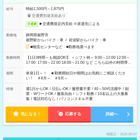
時給1,500円～1,875円
給与
交通費別途支給あり
■ 交通費規定内支給 ※派遣先による
交通費
静岡県裾野市
勤務地
裾野駅からバイク・車
/
岩波駅からバイク・車
■物流センターなど ■勤務地選べます
【1日3時間～も相談OK!】 ＜シフト例＞ 9:00～12:00 12:00～
勤務時間
17:00 17:00～22:00 18:00～21:00 など こちら以外の時間帯も
お気軽にご相談ください！
単発1日～！ ★勤務開始日や期間はお気軽にご相談くださ
期間
い！ ＃8月～ ＃9月～
週1日からOK
/
日払いOK
/
履歴書不要
/
40～50代活躍中
/
副
特徴
業・WワークOK
/
服装自由
/
シフト勤務
/
10名以上の大量募
集
/
電話対応なし
/
パソコンスキル不要
気になる！
応募する
詳細へ
掲載日：2026.08.07