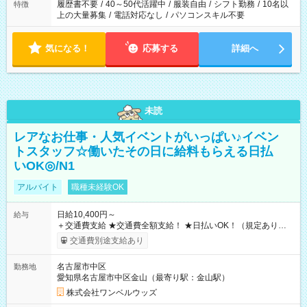
合は応募できません。
履歴書不要
/
40～50代活躍中
/
服装自由
/
シフト勤務
/
10名以
特徴
上の大量募集
/
電話対応なし
/
パソコンスキル不要
気になる！
応募する
詳細へ
未読
レアなお仕事・人気イベントがいっぱい♪イベン
トスタッフ☆働いたその日に給料もらえる日払
いOK◎/N1
アルバイト
職種未経験OK
日給10,400円～
給与
＋交通費支給 ★交通費全額支給！ ★日払いOK！（規定あり） ┗
働いたその日に現金GET♪ お仕事後はコンビニATMから 日払
交通費別途支給あり
い分を引き落とせます！ 【試用期間】試用期間なし
名古屋市中区
勤務地
愛知県名古屋市中区金山（最寄り駅：金山駅）
株式会社ワンベルウッズ