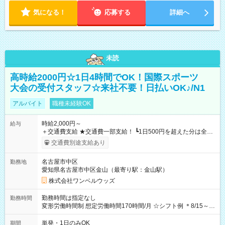
気になる！
応募する
詳細へ
未読
高時給2000円☆1日4時間でOK！国際スポーツ
大会の受付スタッフ☆来社不要！日払いOK♪/N1
アルバイト
職種未経験OK
時給2,000円～
給与
＋交通費支給 ★交通費一部支給！ ┗1日500円を超えた分は全額
支給！ ※往復500円以内の方は自己負担となります ★日払い
交通費別途支給あり
OK！（規定あり） ┗働いたその日に現金GET♪ お仕事後はコン
ビニATMから 日払い分を引き落とせます！ 【試用期間】試用
名古屋市中区
勤務地
期間なし
愛知県名古屋市中区金山（最寄り駅：金山駅）
株式会社ワンベルウッズ
勤務時間は指定なし
勤務時間
変形労働時間制 想定労働時間170時間/月 ☆シフト例 ＊8/15～
10/26 全日共通 08：00～12：00 17：00～21：00 ＊8/31
～9/19のみ下記シフトもあります！ 12：00～16：00 ＊9/6～
単発・1日のみOK
期間