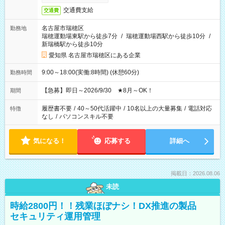
交通費支給
交通費
名古屋市瑞穂区
勤務地
瑞穂運動場東駅から徒歩7分
/
瑞穂運動場西駅から徒歩10分
/
新瑞橋駅から徒歩10分
愛知県 名古屋市瑞穂区にある企業
9:00～18:00(実働:8時間) (休憩60分)
勤務時間
【急募】即日～2026/9/30 ★8月～OK！
期間
履歴書不要
/
40～50代活躍中
/
10名以上の大量募集
/
電話対応
特徴
なし
/
パソコンスキル不要
気になる！
応募する
詳細へ
掲載日：2026.08.06
未読
時給2800円！！残業ほぼナシ！DX推進の製品
セキュリティ運用管理