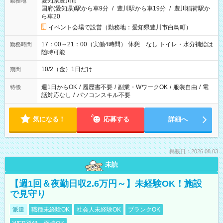
愛知県豊川市
勤務地
国府(愛知県)駅から車9分
/
豊川駅から車19分
/
豊川稲荷駅か
ら車20
イベント会場で設営（勤務地：愛知県豊川市白鳥町）
17：00～21：00（実働4時間） 休憩 なし トイレ・水分補給は
勤務時間
随時可能
10/2（金）1日だけ
期間
週1日からOK
/
履歴書不要
/
副業・WワークOK
/
服装自由
/
電
特徴
話対応なし
/
パソコンスキル不要
気になる！
応募する
詳細へ
掲載日：2026.08.03
未読
【週1回＆夜勤日収2.6万円～】未経験OK！施設
で見守り
派遣
職種未経験OK
社会人未経験OK
ブランクOK