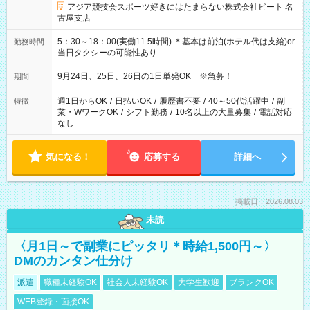
アジア競技会スポーツ好きにはたまらない株式会社ビート 名
古屋支店
5：30～18：00(実働11.5時間) ＊基本は前泊(ホテル代は支給)or
勤務時間
当日タクシーの可能性あり
9月24日、25日、26日の1日単発OK ※急募！
期間
週1日からOK
/
日払いOK
/
履歴書不要
/
40～50代活躍中
/
副
特徴
業・WワークOK
/
シフト勤務
/
10名以上の大量募集
/
電話対応
なし
気になる！
応募する
詳細へ
掲載日：2026.08.03
未読
〈月1日～で副業にピッタリ＊時給1,500円～〉
DMのカンタン仕分け
派遣
職種未経験OK
社会人未経験OK
大学生歓迎
ブランクOK
WEB登録・面接OK