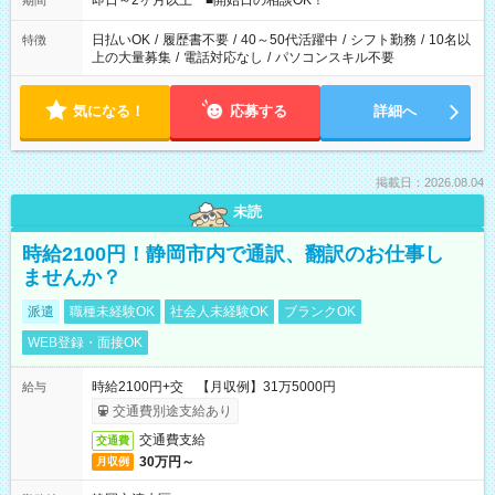
即日～2ヶ月以上 ■開始日の相談OK！
期間
日払いOK
/
履歴書不要
/
40～50代活躍中
/
シフト勤務
/
10名以
特徴
上の大量募集
/
電話対応なし
/
パソコンスキル不要
気になる！
応募する
詳細へ
掲載日：2026.08.04
未読
時給2100円！静岡市内で通訳、翻訳のお仕事し
ませんか？
派遣
職種未経験OK
社会人未経験OK
ブランクOK
WEB登録・面接OK
時給2100円+交 【月収例】31万5000円
給与
交通費別途支給あり
交通費支給
交通費
30万円～
月収例