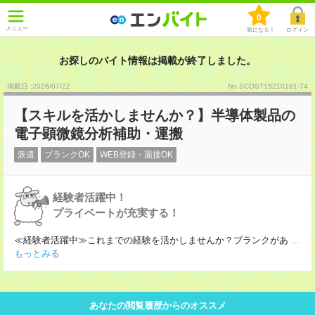
0
メニュー
気になる！
ログイン
お探しのバイト情報は掲載が終了しました。
掲載日 :2026
/
07
/
22
No.SCOST15210181-T4
【スキルを活かしませんか？】半導体製品の
電子顕微鏡分析補助・運搬
派遣
ブランクOK
WEB登録・面接OK
経験者活躍中！
プライベートが充実する！
≪経験者活躍中≫これまでの経験を活かしませんか？ブランクがあ
...
もっとみる
あなたの閲覧履歴からのオススメ