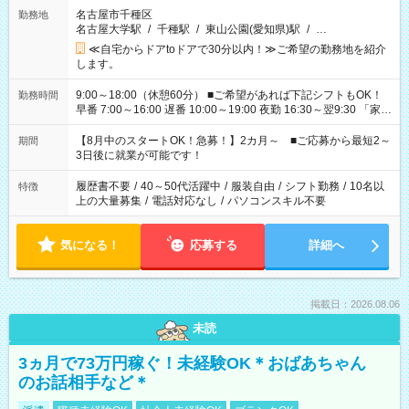
名古屋市千種区
勤務地
名古屋大学駅
/
千種駅
/
東山公園(愛知県)駅
/
…
≪自宅からドアtoドアで30分以内！≫ご希望の勤務地を紹介
します。
9:00～18:00（休憩60分） ■ご希望があれば下記シフトもOK！
勤務時間
早番 7:00～16:00 遅番 10:00～19:00 夜勤 16:30～翌9:30 「家族
と休みを合わせたい」 「余裕を持って夕飯の準備がしたい」
「できれば残業はしたくない」 など、ご希望を教えてください
【8月中のスタートOK！急募！】2カ月～ ■ご応募から最短2～
期間
ね。 ※Wワーク希望の方へ 今ご覧のお仕事で希望する勤務時間
3日後に就業が可能です！
と、もう1つのお仕事の勤務時間。 合計で週40時間を超える場
合は応募できません。
履歴書不要
/
40～50代活躍中
/
服装自由
/
シフト勤務
/
10名以
特徴
上の大量募集
/
電話対応なし
/
パソコンスキル不要
気になる！
応募する
詳細へ
掲載日：2026.08.06
未読
3ヵ月で73万円稼ぐ！未経験OK＊おばあちゃん
のお話相手など＊