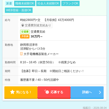
派遣
職種未経験OK
社会人未経験OK
ブランクOK
WEB登録・面接OK
時給2800円+交 【月収例】43万4000円
給与
交通費別途支給あり
交通費支給
交通費
30万円～
月収例
静岡県沼津市
勤務地
沼津駅からバス5分
大手電機機器製造メーカー
8:10～16:45（休憩:50分） ※残業少なめ
勤務時間
【急募】即日～長期 ※開始日ご相談ください！
期間
履歴書不要
/
40～50代活躍中
特徴
気になる！
応募する
詳細へ
掲載日：2026.08.04