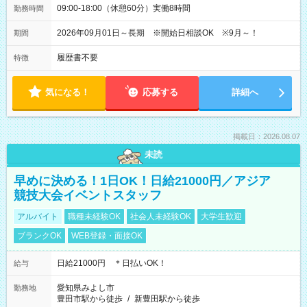
09:00-18:00（休憩60分）実働8時間
勤務時間
2026年09月01日～長期 ※開始日相談OK ※9月～！
期間
履歴書不要
特徴
気になる！
応募する
詳細へ
掲載日：2026.08.07
未読
早めに決める！1日OK！日給21000円／アジア
競技大会イベントスタッフ
アルバイト
職種未経験OK
社会人未経験OK
大学生歓迎
ブランクOK
WEB登録・面接OK
日給21000円 ＊日払いOK！
給与
愛知県みよし市
勤務地
豊田市駅から徒歩
/
新豊田駅から徒歩