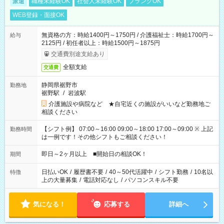
派遣
職種未経験OK
社会人未経験OK
ブランクOK
WEB登録・面接OK
無資格の方：時給1400円～1750円 / 介護福祉士：時給1700円～
給与
2125円 / 初任者以上：時給1500円～1875円
交通費別途支給あり
全額支給
交通費
静岡県裾野市
勤務地
裾野駅
/
岩波駅
介護施設や病院など ★自宅近くの施設がいいなど勤務地ご
相談ください
【シフト例】 07:00～16:00 09:00～18:00 17:00～09:00 ※ 上記
勤務時間
は一例です！その他シフトもご相談ください！
即日～2ヶ月以上 ■開始日の相談OK！
期間
日払いOK
/
履歴書不要
/
40～50代活躍中
/
シフト勤務
/
10名以
特徴
上の大量募集
/
電話対応なし
/
パソコンスキル不要
気になる！
応募する
詳細へ