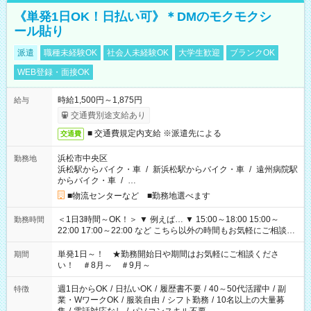
《単発1日OK！日払い可》＊DMのモクモクシ
ール貼り
派遣
職種未経験OK
社会人未経験OK
大学生歓迎
ブランクOK
WEB登録・面接OK
時給1,500円～1,875円
給与
交通費別途支給あり
■ 交通費規定内支給 ※派遣先による
交通費
浜松市中央区
勤務地
浜松駅からバイク・車
/
新浜松駅からバイク・車
/
遠州病院駅
からバイク・車
/
…
■物流センターなど ■勤務地選べます
＜1日3時間～OK！＞ ▼ 例えば… ▼ 15:00～18:00 15:00～
勤務時間
22:00 17:00～22:00 など こちら以外の時間もお気軽にご相談く
ださい！
単発1日～！ ★勤務開始日や期間はお気軽にご相談くださ
期間
い！ ＃8月～ ＃9月～
週1日からOK
/
日払いOK
/
履歴書不要
/
40～50代活躍中
/
副
特徴
業・WワークOK
/
服装自由
/
シフト勤務
/
10名以上の大量募