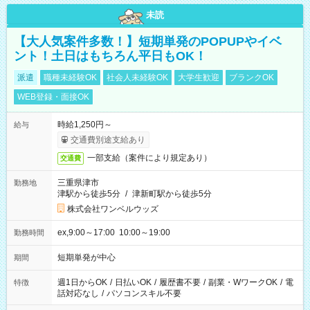
未読
【大人気案件多数！】短期単発のPOPUPやイベ
ント！土日はもちろん平日もOK！
派遣
職種未経験OK
社会人未経験OK
大学生歓迎
ブランクOK
WEB登録・面接OK
時給1,250円～
給与
交通費別途支給あり
一部支給（案件により規定あり）
交通費
三重県津市
勤務地
津駅から徒歩5分
/
津新町駅から徒歩5分
株式会社ワンベルウッズ
ex,9:00～17:00 10:00～19:00
勤務時間
短期単発が中心
期間
週1日からOK
/
日払いOK
/
履歴書不要
/
副業・WワークOK
/
電
特徴
話対応なし
/
パソコンスキル不要