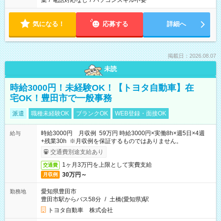
集
/
電話対応なし
/
パソコンスキル不要
気になる！
応募する
詳細へ
掲載日：2026.08.07
未読
時給3000円！未経験OK！【トヨタ自動車】在
宅OK！豊田市で一般事務
派遣
職種未経験OK
ブランクOK
WEB登録・面接OK
時給3000円 月収例 59万円 時給3000円×実働8h×週5日×4週
給与
+残業30h ※月収例を保証するものではありません。
交通費別途支給あり
1ヶ月3万円を上限として実費支給
交通費
30万円～
月収例
愛知県豊田市
勤務地
豊田市駅からバス58分
/
土橋(愛知県)駅
トヨタ自動車 株式会社