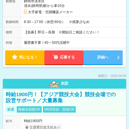
静岡市清水区
勤務地
清水(静岡県)駅から車10分
大手家電・空調機器メーカー
8:30～17:00（休憩:60分） ※残業少なめ
勤務時間
【急募】即日～長期 ※開始日ご相談ください！
期間
履歴書不要
/
40～50代活躍中
特徴
気になる！
応募する
詳細へ
掲載日：2026.08.09
未読
時給1900円！【アジア競技大会】競技会場での
設営サポート／大量募集
派遣
職種未経験OK
WEB登録・面接OK
時給1900円
給与
交通費別途支給あり