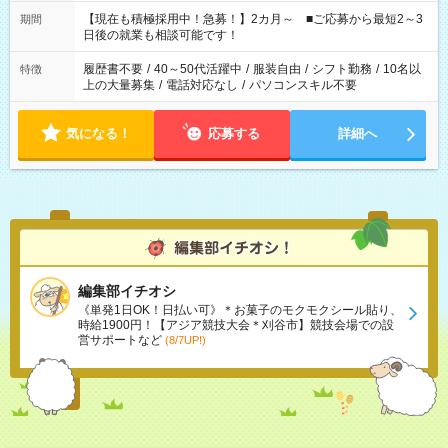
い」 「余裕を持って夕飯の準備がしたい」 「できれば残業はし
たくない」 など、ご希望を教えてくださいね。 ※Wワーク希望
【現在も積極採用中！急募！】2カ月～ ■ご応募から最短2～3
期間
の方へ 今ご覧のお仕事で希望する勤務時間と、もう1つのお仕事
日後の就業も相談可能です！
の勤務時間。 合計で週40時間を超える場合は応募できません。
履歴書不要
/
40～50代活躍中
/
服装自由
/
シフト勤務
/
10名以
特徴
上の大量募集
/
電話対応なし
/
パソコンスキル不要
気になる！
応募する
詳細へ
編集部イチオシ
《単発1日OK！日払い可》＊お菓子のモクモクシール貼り、
時給1900円！【アジア競技大会＊刈谷市】競技会場での設
営サポートなど
(8/7UP!)