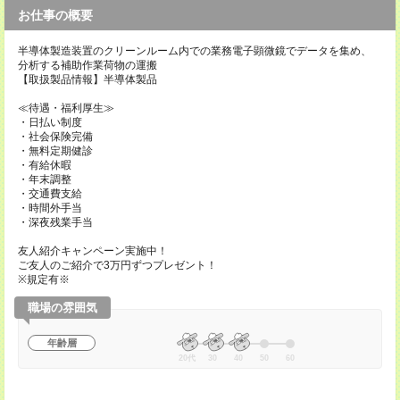
お仕事の概要
半導体製造装置のクリーンルーム内での業務電子顕微鏡でデータを集め、
分析する補助作業荷物の運搬
【取扱製品情報】半導体製品
≪待遇・福利厚生≫
・日払い制度
・社会保険完備
・無料定期健診
・有給休暇
・年末調整
・交通費支給
・時間外手当
・深夜残業手当
友人紹介キャンペーン実施中！
ご友人のご紹介で3万円ずつプレゼント！
※規定有※
職場の雰囲気
年齢層
20代
30
40
50
60