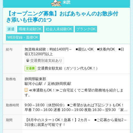
未読
【オープニング募集】おばあちゃんのお散歩付
き添いも仕事の1つ
派遣
職種未経験OK
社会人未経験OK
ブランクOK
WEB登録・面接OK
無資格未経験：時給1400円～ ■週払いOK ■扶養内OK ■日
給与
収1万1200円以上
交通費別途支給あり
交通費全額支給（ガソリン代もOK！）
交通費
静岡県駿東郡
勤務地
駿河小山駅
/
足柄(静岡県)駅
≪車通勤もOK！≫ご自宅近くでご希望の勤務地を紹介しま
す。
9:00～18:00（休憩60分） ■ご希望があれば下記シフトもOK！
勤務時間
早番 7:00～16:00 遅番 10:00～19:00 夜勤 16:30～翌9:30 「家族
と休みを合わせたい」 「余裕を持って夕飯の準備がしたい」
「できれば残業はしたくない」 など、ご希望を教えてください
【8月中のスタートOK！急募！】2カ月～ ■ご応募から最短2～
期間
ね。 ※Wワーク希望の方へ 今ご覧のお仕事で希望する勤務時間
3日後に就業が可能です！
と、もう1つのお仕事の勤務時間。 合計で週40時間を超える場