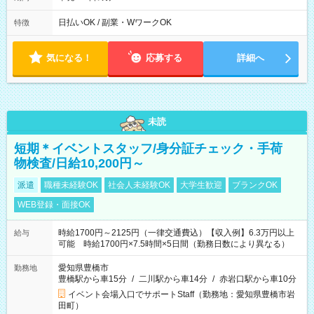
10/6、10/11～26のみ下記シフトもあります！ 07：00～11：
00
日払いOK / 副業・WワークOK
特徴
気になる！
応募する
詳細へ
未読
短期＊イベントスタッフ/身分証チェック・手荷
物検査/日給10,200円～
派遣
職種未経験OK
社会人未経験OK
大学生歓迎
ブランクOK
WEB登録・面接OK
時給1700円～2125円（一律交通費込）【収入例】6.3万円以上
給与
可能 時給1700円×7.5時間×5日間（勤務日数により異なる）
愛知県豊橋市
勤務地
豊橋駅から車15分
/
二川駅から車14分
/
赤岩口駅から車10分
イベント会場入口でサポートStaff（勤務地：愛知県豊橋市岩
田町）