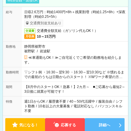
WEB登録・面接OK
日収2.6万円：時給1400円×8h＋残業割増（時給1.25×8h）+深夜
給与
割増（時給0.25×5h）
交通費別途支給あり
交通費全額支給（ガソリン代もOK！）
交通費
10～15万円
月収例
静岡県裾野市
勤務地
裾野駅
/
岩波駅
≪車通勤もOK！≫ご自宅近くでご希望の勤務地を紹介しま
す。
▽シフト例 ・16:30～翌9:30 ・16:30～翌10:30など ※慣れるま
勤務時間
での最初のうちは日勤からのスタート！ ※Wワーク希望の方へ
今ご覧のお仕事で希望する勤務時間と、もう1つのお仕事の勤務
時間。 合計で週40時間を超える場合は応募できません。
【8月中のスタートOK！急募！】2カ月～ ■ご応募から最短2～
期間
3日後に就業が可能です！
週1日からOK
/
履歴書不要
/
40～50代活躍中
/
服装自由
/
シフ
特徴
ト勤務
/
10名以上の大量募集
/
電話対応なし
/
パソコンスキル
不要
気になる！
応募する
詳細へ