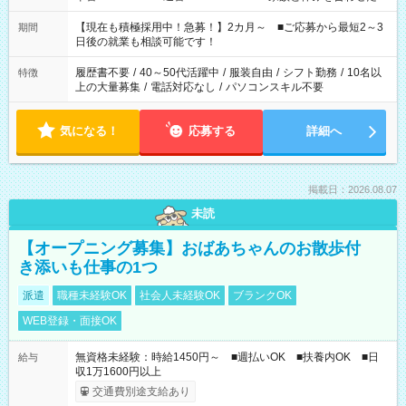
い」 「余裕を持って夕飯の準備がしたい」 「できれば残業はし
たくない」 など、ご希望を教えてくださいね。 ※Wワーク希望
【現在も積極採用中！急募！】2カ月～ ■ご応募から最短2～3
期間
の方へ 今ご覧のお仕事で希望する勤務時間と、もう1つのお仕事
日後の就業も相談可能です！
の勤務時間。 合計で週40時間を超える場合は応募できません。
履歴書不要
/
40～50代活躍中
/
服装自由
/
シフト勤務
/
10名以
特徴
上の大量募集
/
電話対応なし
/
パソコンスキル不要
気になる！
応募する
詳細へ
掲載日：2026.08.07
未読
【オープニング募集】おばあちゃんのお散歩付
き添いも仕事の1つ
派遣
職種未経験OK
社会人未経験OK
ブランクOK
WEB登録・面接OK
無資格未経験：時給1450円～ ■週払いOK ■扶養内OK ■日
給与
収1万1600円以上
交通費別途支給あり