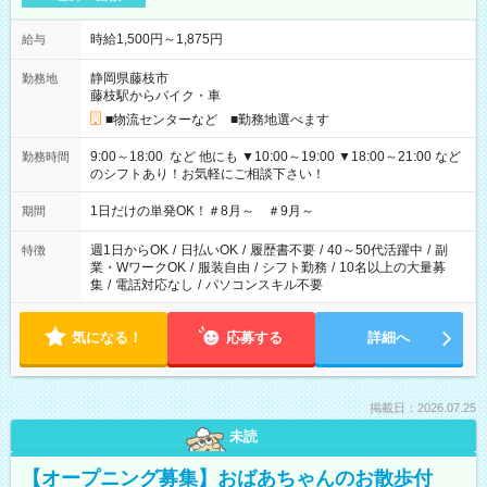
時給1,500円～1,875円
給与
静岡県藤枝市
勤務地
藤枝駅からバイク・車
■物流センターなど ■勤務地選べます
9:00～18:00 など 他にも ▼10:00～19:00 ▼18:00～21:00 など
勤務時間
のシフトあり！お気軽にご相談下さい！
1日だけの単発OK！＃8月～ ＃9月～
期間
週1日からOK
/
日払いOK
/
履歴書不要
/
40～50代活躍中
/
副
特徴
業・WワークOK
/
服装自由
/
シフト勤務
/
10名以上の大量募
集
/
電話対応なし
/
パソコンスキル不要
気になる！
応募する
詳細へ
掲載日：2026.07.25
未読
【オープニング募集】おばあちゃんのお散歩付