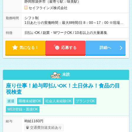
静岡県袋井市（最寄り駅：味美駅）
れも自由に楽しめます！ 【試用期間】試用期間あり 試用期間の
長さ：3ヶ月 雇用形態、給与は本採用時と同じです。
セイフラインズ株式会社
シフト制
勤務時間
1日あたりの実働時間：最大8時間/日 8：00～17：00 ※現場によ
っては多少時間は前後します ▶残業ほとんどなし！ ▶時間より
早く終わることの方が多いと思います。現場によっては午前中
日払いOK / 副業・WワークOK / 10名以上の大量募集
特徴
で終わってしまう場合も。その場合も日給は同額支給！ ▶ご希
望の方は夜勤（21:00～6:00）のお仕事も可能。
気になる！
応募する
詳細へ
未読
座り仕事！給与即払いOK！土日休み！食品の目
視検査
派遣
職種未経験OK
社会人未経験OK
ブランクOK
WEB登録・面接OK
時給1160円
給与
交通費別途支給あり