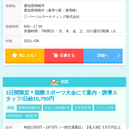
愛知県岡崎市
勤務地
愛知県岡崎市（最寄り駅：東岡崎）
パーソルマーケティング株式会社
930～17:30
勤務時間
実働時間：7時間/日 ・月、木、金、土、日の週5日勤務（火、水
は固定休です／夏季、年末年始等、長期休暇有り！） ・ワンシ
フト！ 残業ほぼナシ（0～5h/月）
日払いOK
特徴
気になる！
応募する
詳細へ
未読
3日間限定＊国際スポーツ大会にて案内・誘導ス
タッフ/日給15,750円
派遣
職種未経験OK
社会人未経験OK
大学生歓迎
ブランクOK
WEB登録・面接OK
時給1500円～1875円（一律交通費込）【収入例】3.9万円以上
給与