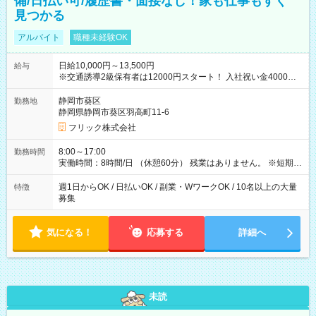
備/日払い可/履歴書・面接なし！家も仕事もすぐ
見つかる
アルバイト
職種未経験OK
日給10,000円～13,500円
給与
※交通誘導2級保有者は12000円スタート！ 入社祝い金4000円
【試用期間】試用期間なし
静岡市葵区
勤務地
静岡県静岡市葵区羽高町11-6
フリック株式会社
8:00～17:00
勤務時間
実働時間：8時間/日 （休憩60分） 残業はありません。 ※短期の
募集は行っておりません。予めご了承くださいませ。
週1日からOK / 日払いOK / 副業・WワークOK / 10名以上の大量
特徴
募集
気になる！
応募する
詳細へ
未読