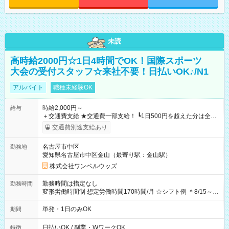
未読
高時給2000円☆1日4時間でOK！国際スポーツ
大会の受付スタッフ☆来社不要！日払いOK♪/N1
アルバイト
職種未経験OK
時給2,000円～
給与
＋交通費支給 ★交通費一部支給！ ┗1日500円を超えた分は全額
支給！ ※往復500円以内の方は自己負担となります ★日払い
交通費別途支給あり
OK！（規定あり） ┗働いたその日に現金GET♪ お仕事後はコン
ビニATMから 日払い分を引き落とせます！ 【試用期間】試用
名古屋市中区
勤務地
期間なし
愛知県名古屋市中区金山（最寄り駅：金山駅）
株式会社ワンベルウッズ
勤務時間は指定なし
勤務時間
変形労働時間制 想定労働時間170時間/月 ☆シフト例 ＊8/15～
10/26 全日共通 08：00～12：00 17：00～21：00 ＊8/31
～9/19のみ下記シフトもあります！ 12：00～16：00 ＊9/6～
単発・1日のみOK
期間
10/6、10/11～26のみ下記シフトもあります！ 07：00～11：
00
日払いOK / 副業・WワークOK
特徴