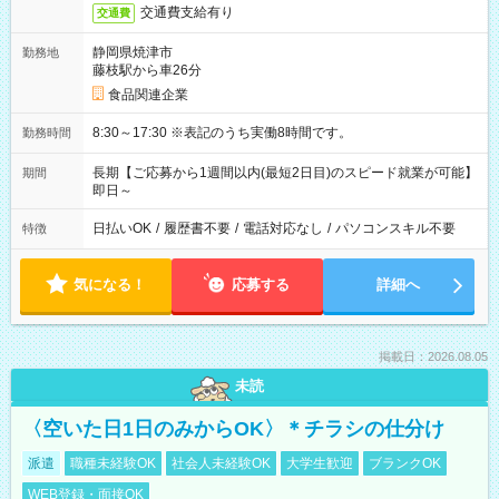
交通費支給有り
交通費
静岡県焼津市
勤務地
藤枝駅から車26分
食品関連企業
8:30～17:30 ※表記のうち実働8時間です。
勤務時間
長期【ご応募から1週間以内(最短2日目)のスピード就業が可能】
期間
即日～
日払いOK
/
履歴書不要
/
電話対応なし
/
パソコンスキル不要
特徴
気になる！
応募する
詳細へ
掲載日：2026.08.05
未読
〈空いた日1日のみからOK〉＊チラシの仕分け
派遣
職種未経験OK
社会人未経験OK
大学生歓迎
ブランクOK
WEB登録・面接OK