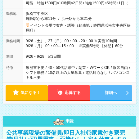
可能 時給1500円×10時間×2日間+時給1500円×5時間×1日（実
働8時間を越えた時給：1875円）
浜松市中央区
勤務地
舞阪駅から車11分
/
浜松駅から車21分
イベント会場で案内・誘導（勤務地：静岡県浜松市中央区篠
原町）
9/26（土）、27（日） 09：00～20：00 ※実働10時間
勤務時間
9/28（月） 09：00～15：00 ※実働5時間 【休憩】60分
9/26～9/28 ※3日間
期間
履歴書不要
/
40～50代活躍中
/
副業・WワークOK
/
服装自由
/
特徴
シフト勤務
/
10名以上の大量募集
/
電話対応なし
/
パソコンス
キル不要
気になる！
応募する
詳細へ
未読
公共事業現場の警備員/即日入社◎家電付き寮完