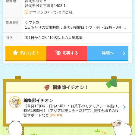
静岡県袋井市
勤務地
静岡県袋井市川井1408-1
アマゾンジャパン合同会社
シフト制
勤務時間
1日あたりの実働時間：最大8時間/日 シフト例 ・22時～0時 入
社後、就業可能シフトをご確認の上、申請してください。
週1日からOK / 10名以上の大量募集
特徴
気になる！
応募する
詳細へ
編集部イチオシ
《単発1日OK！日払い可》＊お菓子のモクモクシール貼り、
時給1900円！【アジア競技大会＊刈谷市】競技会場での設
営サポートなど
(8/7UP!)