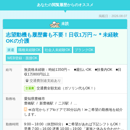
あなたの閲覧履歴からのオススメ
掲載日：2026.08.07
未読
志望動機も履歴書も不要！日収1万円～＊未経験
OKの介護
派遣
職種未経験OK
社会人未経験OK
ブランクOK
WEB登録・面接OK
無資格未経験：時給1350円～ ■週払いOK ■扶養内OK ■日
給与
収1万800円以上
交通費別途支給あり
交通費全額支給（ガソリン代もOK！）
交通費
愛知県豊橋市
勤務地
豊橋駅
/
新豊橋駅
/
二川駅
/
…
≪自宅からドアtoドアで30分以内！≫ご希望の勤務地を紹介
します。
9:00～18:00（休憩60分） ■ご希望があれば下記シフトもOK！
勤務時間
早番 7:00～16:00 遅番 10:00～19:00 「家族と休みを合わせた