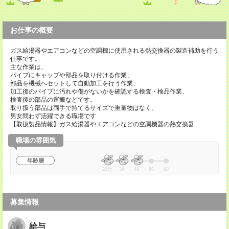
お仕事の概要
ガス給湯器やエアコンなどの空調機に使用される熱交換器の製造補助を行う
仕事です。
主な作業は、
パイプにキャップや部品を取り付ける作業、
部品を機械へセットして自動加工を行う作業、
加工後のパイプに汚れや傷がないかを確認する検査・検品作業、
検査後の部品の運搬などです。
取り扱う部品は両手で持てるサイズで重量物はなく、
男女問わず活躍できる職場です
【取扱製品情報】ガス給湯器やエアコンなどの空調機器の熱交換器
職場の雰囲気
年齢層
20代
30
40
50
60
募集情報
給与