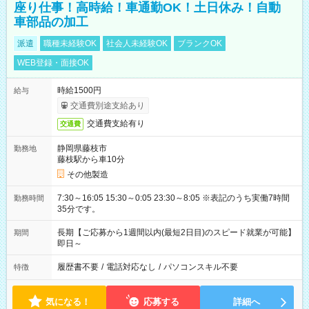
座り仕事！高時給！車通勤OK！土日休み！自動
車部品の加工
派遣
職種未経験OK
社会人未経験OK
ブランクOK
WEB登録・面接OK
時給1500円
給与
交通費別途支給あり
交通費支給有り
交通費
静岡県藤枝市
勤務地
藤枝駅から車10分
その他製造
7:30～16:05 15:30～0:05 23:30～8:05 ※表記のうち実働7時間
勤務時間
35分です。
長期【ご応募から1週間以内(最短2日目)のスピード就業が可能】
期間
即日～
履歴書不要
/
電話対応なし
/
パソコンスキル不要
特徴
気になる！
応募する
詳細へ