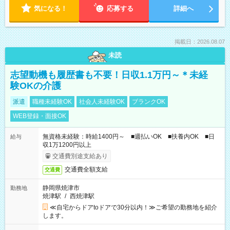
気になる！
応募する
詳細へ
掲載日：2026.08.07
未読
志望動機も履歴書も不要！日収1.1万円～＊未経
験OKの介護
派遣
職種未経験OK
社会人未経験OK
ブランクOK
WEB登録・面接OK
無資格未経験：時給1400円～ ■週払いOK ■扶養内OK ■日
給与
収1万1200円以上
交通費別途支給あり
交通費全額支給
交通費
静岡県焼津市
勤務地
焼津駅
/
西焼津駅
≪自宅からドアtoドアで30分以内！≫ご希望の勤務地を紹介
します。