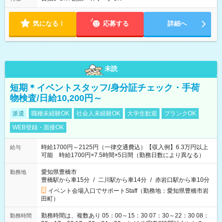
気になる！
応募する
詳細へ
未読
短期＊イベントスタッフ/身分証チェック・手荷
物検査/日給10,200円～
派遣
職種未経験OK
社会人未経験OK
大学生歓迎
ブランクOK
WEB登録・面接OK
時給1700円～2125円（一律交通費込）【収入例】6.3万円以上
給与
可能 時給1700円×7.5時間×5日間（勤務日数により異なる）
愛知県豊橋市
勤務地
豊橋駅から車15分
/
二川駅から車14分
/
赤岩口駅から車10分
イベント会場入口でサポートStaff（勤務地：愛知県豊橋市岩
田町）
勤務時間は、複数あり 05：00～15：30 07：30～22：30 08：
勤務時間