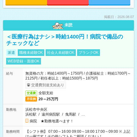
掲載日：2026.08.07
未読
＜医療行為はナシ＞時給1400円！病院で備品の
チェックなど
派遣
職種未経験OK
社会人未経験OK
ブランクOK
WEB登録・面接OK
無資格の方：時給1400円～1750円 / 介護福祉士：時給1700円～
給与
2125円 / 初任者以上：時給1500円～1875円
交通費別途支給あり
全額支給
交通費
20～25万円
月収例
浜松市中央区
勤務地
浜松駅
/
遠州病院駅
/
曳馬駅
/
…
病院 ★勤務地選べます！
【シフト例】 07:00～16:00 09:00～18:00 17:00～09:00 ※ 上記
勤務時間
は一例です！その他シフトもご相談ください！