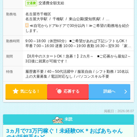
交通費全額支給
交通費
名古屋市千種区
勤務地
名古屋大学駅
/
千種駅
/
東山公園(愛知県)駅
/
…
≪自宅からドアtoドアで30分以内！≫ご希望の勤務地を紹介
します。
9:00～18:00（休憩60分） ■ご希望があれば下記シフトもOK！
勤務時間
早番 7:00～16:00 遅番 10:00～19:00 夜勤 16:30～翌9:30 「家族
と休みを合わせたい」 「余裕を持って夕飯の準備がしたい」
「できれば残業はしたくない」 など、ご希望を教えてください
【8月中のスタートOK！急募！】2カ月～ ■ご応募から最短2～
期間
ね。 ※Wワーク希望の方へ 今ご覧のお仕事で希望する勤務時間
3日後に就業が可能です！
と、もう1つのお仕事の勤務時間。 合計で週40時間を超える場
合は応募できません。
履歴書不要
/
40～50代活躍中
/
服装自由
/
シフト勤務
/
10名以
特徴
上の大量募集
/
電話対応なし
/
パソコンスキル不要
気になる！
応募する
詳細へ
掲載日：2026.08.07
未読
3ヵ月で73万円稼ぐ！未経験OK＊おばあちゃん