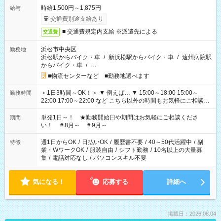
時給1,500円～1,875円
給与
交通費別途支給あり
■ 交通費規定内支給 ※派遣先による
交通費
浜松市中央区
勤務地
浜松駅からバイク・車
/
新浜松駅からバイク・車
/
遠州病院駅
からバイク・車
/
…
■物流センターなど ■勤務地選べます
＜1日3時間～OK！＞ ▼ 例えば… ▼ 15:00～18:00 15:00～
勤務時間
22:00 17:00～22:00 など こちら以外の時間もお気軽にご相談く
ださい！
単発1日～！ ★勤務開始日や期間はお気軽にご相談くださ
期間
い！ ＃8月～ ＃9月～
週1日からOK
/
日払いOK
/
履歴書不要
/
40～50代活躍中
/
副
特徴
業・WワークOK
/
服装自由
/
シフト勤務
/
10名以上の大量募
集
/
電話対応なし
/
パソコンスキル不要
気になる！
応募する
詳細へ
掲載日：2026.08.04