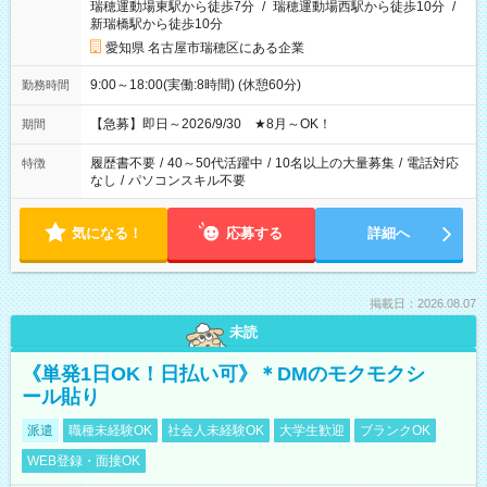
瑞穂運動場東駅から徒歩7分
/
瑞穂運動場西駅から徒歩10分
/
新瑞橋駅から徒歩10分
愛知県 名古屋市瑞穂区にある企業
9:00～18:00(実働:8時間) (休憩60分)
勤務時間
【急募】即日～2026/9/30 ★8月～OK！
期間
履歴書不要
/
40～50代活躍中
/
10名以上の大量募集
/
電話対応
特徴
なし
/
パソコンスキル不要
気になる！
応募する
詳細へ
掲載日：2026.08.07
未読
《単発1日OK！日払い可》＊DMのモクモクシ
ール貼り
派遣
職種未経験OK
社会人未経験OK
大学生歓迎
ブランクOK
WEB登録・面接OK