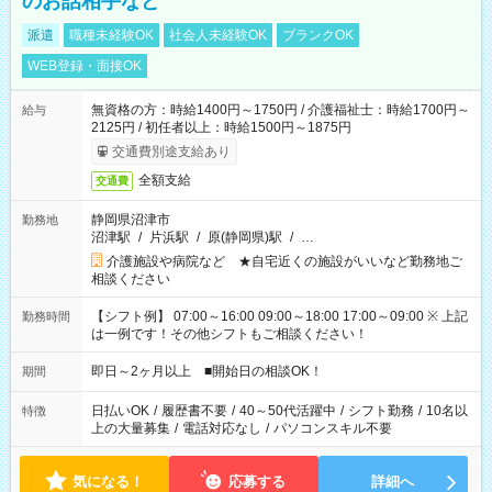
のお話相手など
派遣
職種未経験OK
社会人未経験OK
ブランクOK
WEB登録・面接OK
無資格の方：時給1400円～1750円 / 介護福祉士：時給1700円～
給与
2125円 / 初任者以上：時給1500円～1875円
交通費別途支給あり
全額支給
交通費
静岡県沼津市
勤務地
沼津駅
/
片浜駅
/
原(静岡県)駅
/
…
介護施設や病院など ★自宅近くの施設がいいなど勤務地ご
相談ください
【シフト例】 07:00～16:00 09:00～18:00 17:00～09:00 ※ 上記
勤務時間
は一例です！その他シフトもご相談ください！
即日～2ヶ月以上 ■開始日の相談OK！
期間
日払いOK
/
履歴書不要
/
40～50代活躍中
/
シフト勤務
/
10名以
特徴
上の大量募集
/
電話対応なし
/
パソコンスキル不要
気になる！
応募する
詳細へ