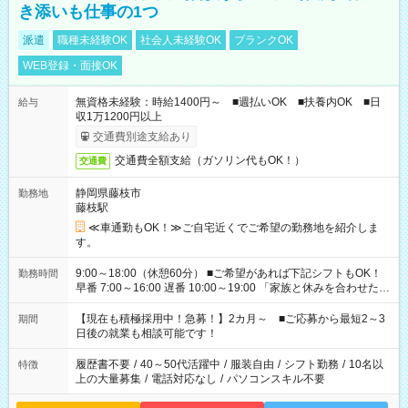
き添いも仕事の1つ
派遣
職種未経験OK
社会人未経験OK
ブランクOK
WEB登録・面接OK
無資格未経験：時給1400円～ ■週払いOK ■扶養内OK ■日
給与
収1万1200円以上
交通費別途支給あり
交通費全額支給（ガソリン代もOK！）
交通費
静岡県藤枝市
勤務地
藤枝駅
≪車通勤もOK！≫ご自宅近くでご希望の勤務地を紹介しま
す。
9:00～18:00（休憩60分） ■ご希望があれば下記シフトもOK！
勤務時間
早番 7:00～16:00 遅番 10:00～19:00 「家族と休みを合わせた
い」 「余裕を持って夕飯の準備がしたい」 「できれば残業はし
たくない」 など、ご希望を教えてくださいね。 ※Wワーク希望
【現在も積極採用中！急募！】2カ月～ ■ご応募から最短2～3
期間
の方へ 今ご覧のお仕事で希望する勤務時間と、もう1つのお仕事
日後の就業も相談可能です！
の勤務時間。 合計で週40時間を超える場合は応募できません。
履歴書不要
/
40～50代活躍中
/
服装自由
/
シフト勤務
/
10名以
特徴
上の大量募集
/
電話対応なし
/
パソコンスキル不要