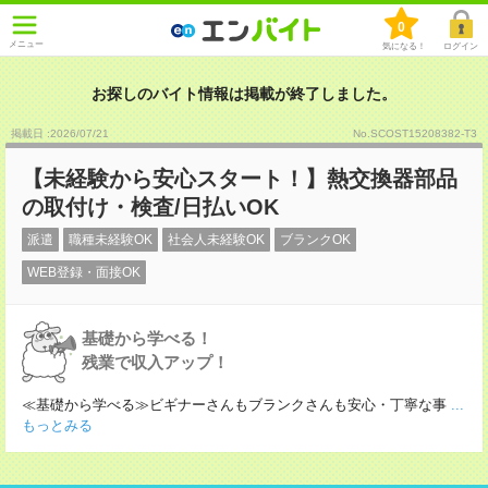
0
メニュー
気になる！
ログイン
お探しのバイト情報は掲載が終了しました。
掲載日 :2026
/
07
/
21
No.SCOST15208382-T3
【未経験から安心スタート！】熱交換器部品
の取付け・検査/日払いOK
派遣
職種未経験OK
社会人未経験OK
ブランクOK
WEB登録・面接OK
基礎から学べる！
残業で収入アップ！
≪基礎から学べる≫ビギナーさんもブランクさんも安心・丁寧な事
...
もっとみる