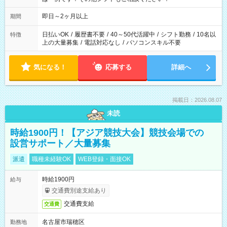
即日～2ヶ月以上
期間
日払いOK
/
履歴書不要
/
40～50代活躍中
/
シフト勤務
/
10名以
特徴
上の大量募集
/
電話対応なし
/
パソコンスキル不要
気になる！
応募する
詳細へ
掲載日：2026.08.07
未読
時給1900円！【アジア競技大会】競技会場での
設営サポート／大量募集
派遣
職種未経験OK
WEB登録・面接OK
時給1900円
給与
交通費別途支給あり
交通費支給
交通費
名古屋市瑞穂区
勤務地