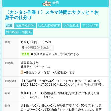
未読
〈カンタン作業！〉スキマ時間にサクッと＊お
菓子の仕分け
派遣
職種未経験OK
社会人未経験OK
大学生歓迎
ブランクOK
WEB登録・面接OK
時給1,500円～1,875円
給与
交通費別途支給あり
■ 交通費規定内支給 ※派遣先による
交通費
静岡県藤枝市
勤務地
藤枝駅からバイク・車
■物流センターなど ■勤務地選べます
【1日3時間～も相談OK!】 ＜シフト例＞ 9:00～12:00 10:00～
勤務時間
15:00 12:00～17:00 18:00～21:00 など こちら以外の時間帯も
お気軽にご相談ください！
単発1日～！ ★勤務開始日や期間はお気軽にご相談くださ
期間
い！ ＃8月～ ＃9月～
週1日からOK
/
日払いOK
/
履歴書不要
/
40～50代活躍中
/
副
特徴
業・WワークOK
/
服装自由
/
シフト勤務
/
10名以上の大量募