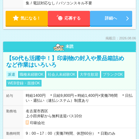
集
/
電話対応なし
/
パソコンスキル不要
気になる！
応募する
詳細へ
掲載日：2026.08.06
未読
【50代も活躍中！】印刷物の封入や景品箱詰め
など作業はいろいろ
派遣
職種未経験OK
社会人未経験OK
大学生歓迎
ブランクOK
WEB登録・面接OK
時給1400円 ＊日給9,800円＝時給1,400円×実働7時間 ＊日払
給与
い・週払い（速払システム）制度あり
名古屋市西区
勤務地
上小田井駅から無料送迎バス10分
印刷会社
9：00～17：00（実働7時間、休憩60分） ＊日勤のみ
勤務時間