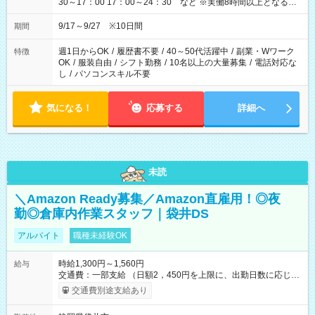
30～17：00 17：00～24：30 など ※実働8時間以上となる勤
務もあります。 【休憩】60分+他休憩あり 交替で取得します。
安全面に配慮しこまめな休憩があります。
9/17～9/27 ※10日間
期間
週1日からOK
/
履歴書不要
/
40～50代活躍中
/
副業・Wワーク
特徴
OK
/
服装自由
/
シフト勤務
/
10名以上の大量募集
/
電話対応な
し
/
パソコンスキル不要
気になる！
応募する
詳細へ
未読
＼Amazon Ready募集／Amazon直雇用！◎夜
勤◎倉庫内作業スタッフ｜袋井DS
アルバイト
職種未経験OK
時給1,300円～1,560円
給与
交通費：一部支給 （日額2，450円を上限に、出勤日数に応じて
実費支給） ※22:00～翌5:00までは時給25%UP！ ■給与前払い
交通費別途支給あり
制度あり ※前払い額の上限あり、手数料無料（Amazon負担）
そのほか所定の条件が適用されます 【試用期間】試用期間なし