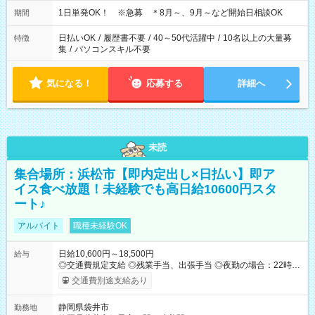
1日単発OK！ ※急募 ＊8月～、9月～など開始日相談OK
期間
日払いOK
/
履歴書不要
/
40～50代活躍中
/
10名以上の大量募
特徴
集
/
パソコンスキル不要
気になる！
応募する
詳細へ
未読
集合場所：浜松市【即内定出し×日払い】即ア
イス食べ放題！未経験でも高日給10600円スタ
ート♪
アルバイト
職種未経験OK
日給10,600円～18,500円
給与
◎交通費規定支給 ◎残業手当、出張手当 ◎夜勤の場合：22時～
翌5時は割増給与 ◎日払い・週払い可(希望者／条件有) ◎社食あ
交通費別途支給あり
り ＜月収例＞ 入社3か月：月収28万 入社1年：月収39万 ◎自分
のぺースで勤務可能 週2～OK！あなたの働き方と相談します♪
静岡県袋井市
勤務地
ダブルワークも可能です☺ ◎髪色、ピアス、タトゥーOK おしゃ