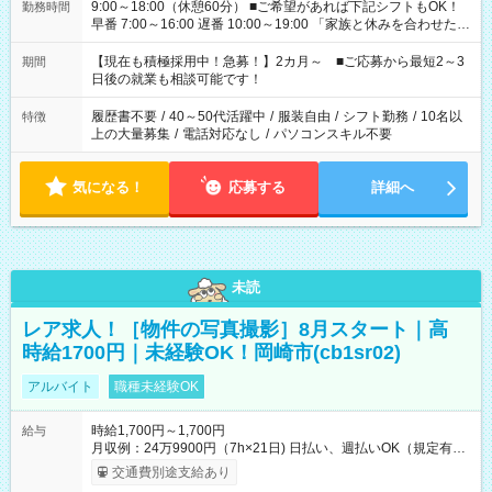
9:00～18:00（休憩60分） ■ご希望があれば下記シフトもOK！
勤務時間
早番 7:00～16:00 遅番 10:00～19:00 「家族と休みを合わせた
い」 「余裕を持って夕飯の準備がしたい」 「できれば残業はし
たくない」 など、ご希望を教えてくださいね。 ※Wワーク希望
【現在も積極採用中！急募！】2カ月～ ■ご応募から最短2～3
期間
の方へ 今ご覧のお仕事で希望する勤務時間と、もう1つのお仕事
日後の就業も相談可能です！
の勤務時間。 合計で週40時間を超える場合は応募できません。
履歴書不要
/
40～50代活躍中
/
服装自由
/
シフト勤務
/
10名以
特徴
上の大量募集
/
電話対応なし
/
パソコンスキル不要
気になる！
応募する
詳細へ
未読
レア求人！［物件の写真撮影］8月スタート｜高
時給1700円｜未経験OK！岡崎市(cb1sr02)
アルバイト
職種未経験OK
時給1,700円～1,700円
給与
月収例：24万9900円（7h×21日) 日払い、週払いOK（規定有
り） 【試用期間】試用期間なし
交通費別途支給あり