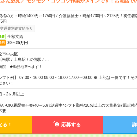
さん必見／ モクモク・コツコツ作業がメインです！お電話で
資格の方：時給1400円～1750円 / 介護福祉士：時給1700円～2125円 / 初任
75円
交通費別途支給あり
全額支給
通費
20～25万円
収例
松市中央区
浜松駅
/
上島駅
/
助信駅
/
…
病院 ★勤務地選べます！
フト例】 07:00～16:00 09:00～18:00 17:00～09:00 ※ 上記は一例で
ださい！
日～2ヶ月以上
払いOK
/
履歴書不要
/
40～50代活躍中
/
シフト勤務
/
10名以上の大量募集
/
電話対
不要
なる！
応募する
詳