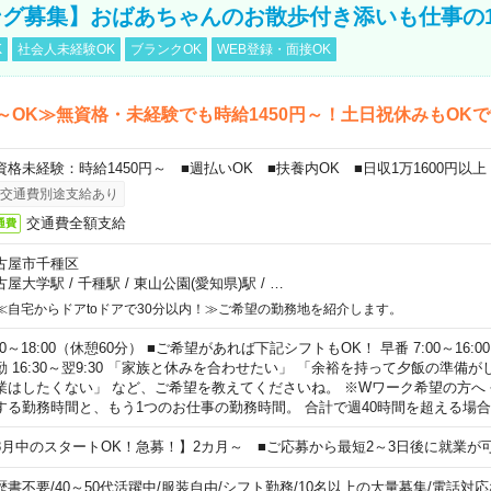
グ募集】おばあちゃんのお散歩付き添いも仕事の
K
社会人未経験OK
ブランクOK
WEB登録・面接OK
～OK≫無資格・未経験でも時給1450円～！土日祝休みもOK
資格未経験：時給1450円～ ■週払いOK ■扶養内OK ■日収1万1600円以上
交通費別途支給あり
交通費全額支給
通費
古屋市千種区
古屋大学駅
/
千種駅
/
東山公園(愛知県)駅
/
…
≪自宅からドアtoドアで30分以内！≫ご希望の勤務地を紹介します。
00～18:00（休憩60分） ■ご希望があれば下記シフトもOK！ 早番 7:00～16:00 遅
勤 16:30～翌9:30 「家族と休みを合わせたい」 「余裕を持って夕飯の準備
業はしたくない」 など、ご希望を教えてくださいね。 ※Wワーク希望の方へ
する勤務時間と、もう1つのお仕事の勤務時間。 合計で週40時間を超える場
8月中のスタートOK！急募！】2カ月～ ■ご応募から最短2～3日後に就業が
歴書不要
/
40～50代活躍中
/
服装自由
/
シフト勤務
/
10名以上の大量募集
/
電話対応