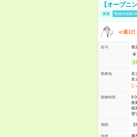
【オープニン
派遣
職種未経験O
≪週3日
無
給与
交
名
勤務地
名
9:
勤務時間
夜
残
望
【
期間
履
特徴