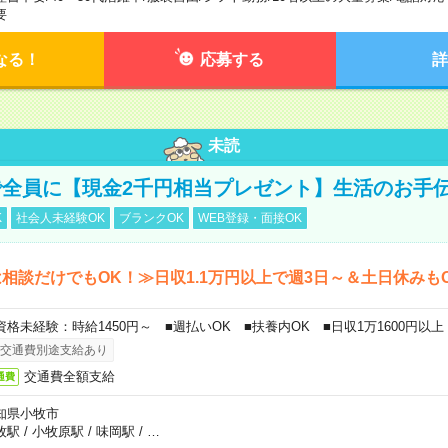
要
なる！
応募する
詳
未読
全員に【現金2千円相当プレゼント】生活のお手
K
社会人未経験OK
ブランクOK
WEB登録・面接OK
相談だけでもOK！≫日収1.1万円以上で週3日～＆土日休みも
資格未経験：時給1450円～ ■週払いOK ■扶養内OK ■日収1万1600円以上
交通費別途支給あり
交通費全額支給
通費
知県小牧市
牧駅
/
小牧原駅
/
味岡駅
/
…