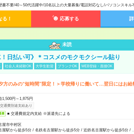
歴書不要
/
40～50代活躍中
/
10名以上の大量募集
/
電話対応なし
/
パソコンスキル
なる！
応募する
詳
未読
K！日払い可》＊コスメのモクモクシール貼り
K
社会人未経験OK
大学生歓迎
ブランクOK
WEB登録・面接OK
夕方のみの“短時間”限定！＞学校帰りに働いて…翌日にはお給
1,500円～1,875円
交通費別途支給あり
■ 交通費規定内支給 ※派遣先による
通費
古屋市中村区
古屋駅から徒歩5分
/
名鉄名古屋駅から徒歩5分
/
近鉄名古屋駅から徒歩5分
/