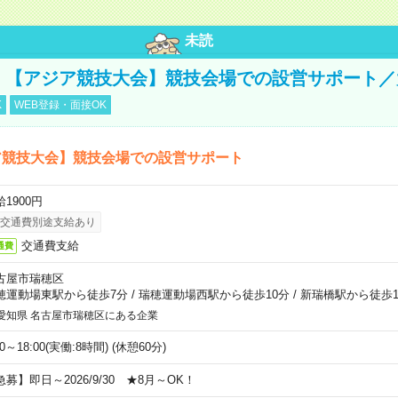
未読
円！【アジア競技大会】競技会場での設営サポート
K
WEB登録・面接OK
ア競技大会】競技会場での設営サポート
1900円
交通費別途支給あり
交通費支給
通費
古屋市瑞穂区
穂運動場東駅から徒歩7分
/
瑞穂運動場西駅から徒歩10分
/
新瑞橋駅から徒歩1
愛知県 名古屋市瑞穂区にある企業
00～18:00(実働:8時間) (休憩60分)
急募】即日～2026/9/30 ★8月～OK！