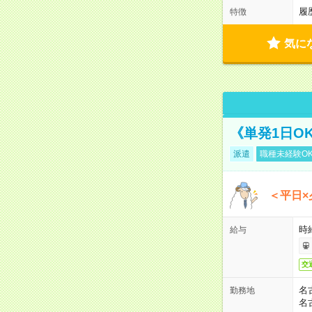
履
特徴
気に
《単発1日O
派遣
職種未経験O
＜平日×
時給
給与
交
名
勤務地
名