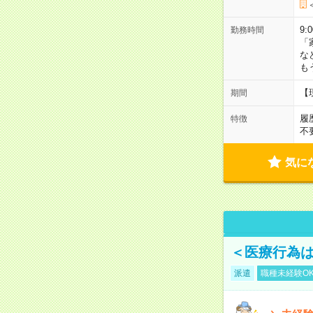
9:
勤務時間
「
な
も
【
期間
履
特徴
不
気に
＜医療行為は
派遣
職種未経験O