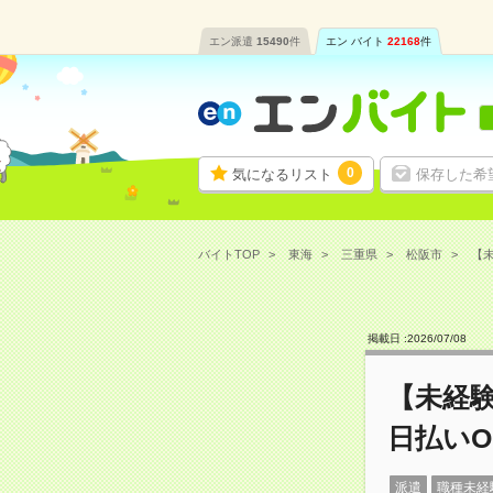
エン派遣
15490
件
エン バイト
22168
件
0
気になるリスト
保存した希
バイトTOP
東海
三重県
松阪市
【未
掲載日 :
2026
/
07
/
08
【未経
日払いO
派遣
職種未経