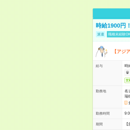
時給1900
派遣
職種未経験O
【アジ
時給
給与
交
名
勤務地
瑞
9:
勤務時間
【
期間