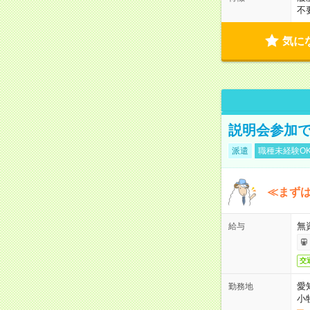
不
気に
説明会参加で
派遣
職種未経験O
≪まずは
無
給与
交
愛
勤務地
小