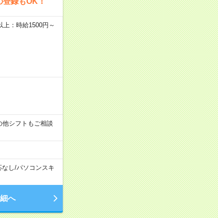
の登録もOK！
者以上：時給1500円～
す！その他シフトもご相談
応なし
/
パソコンスキ
細へ