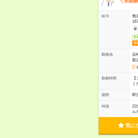
＼未経験
無
給与
18
交
月
浜
勤務地
新
【シ
勤務時間
く
即
期間
日
特徴
ル
気に