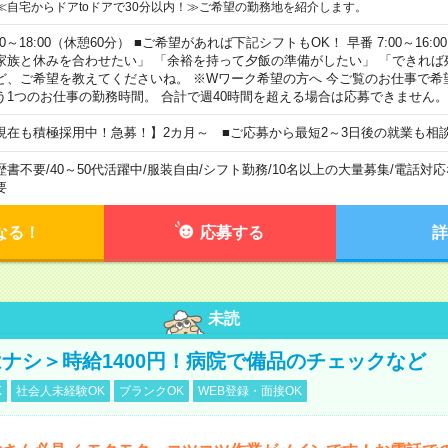
≪自宅からドアtoドアで30分以内！≫ご希望の勤務地を紹介します。
00～18:00（休憩60分） ■ご希望があれば下記シフトもOK！ 早番 7:00～16:00 遅
家族と休みを合わせたい」 「余裕を持って夕飯の準備がしたい」 「できれば
ど、ご希望を教えてくださいね。 ※Wワーク希望の方へ 今ご覧のお仕事で希
う1つのお仕事の勤務時間。 合計で週40時間を超える場合は応募できません。
現在も積極採用中！急募！】2カ月～ ■ご応募から最短2～3日後の就業も相
歴書不要
/
40～50代活躍中
/
服装自由
/
シフト勤務
/
10名以上の大量募集
/
電話対応
要
なる！
応募する
詳
未読
ナシ＞時給1400円！病院で備品のチェックなど
K
社会人未経験OK
ブランクOK
WEB登録・面接OK