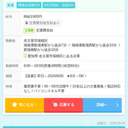
派遣
職種未経験OK
WEB登録・面接OK
時給1900円
給与
交通費別途支給あり
交通費支給
交通費
名古屋市瑞穂区
勤務地
瑞穂運動場東駅から徒歩7分
/
瑞穂運動場西駅から徒歩10分
/
新瑞橋駅から徒歩10分
愛知県 名古屋市瑞穂区にある企業
9:00～18:00(実働:8時間) (休憩60分)
勤務時間
【急募】即日～2026/9/30 ★8月～OK！
期間
履歴書不要
/
40～50代活躍中
/
10名以上の大量募集
/
電話対応
特徴
なし
/
パソコンスキル不要
気になる！
応募する
詳細へ
掲載日：2026.08.04