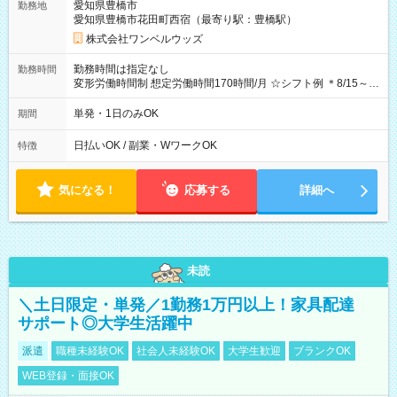
愛知県豊橋市
勤務地
期間なし
愛知県豊橋市花田町西宿（最寄り駅：豊橋駅）
株式会社ワンベルウッズ
勤務時間は指定なし
勤務時間
変形労働時間制 想定労働時間170時間/月 ☆シフト例 ＊8/15～
10/26 全日共通 08：00～12：00 17：00～21：00 ＊8/31
～9/19のみ下記シフトもあります！ 12：00～16：00 ＊9/6～
単発・1日のみOK
期間
10/6、10/11～26のみ下記シフトもあります！ 07：00～11：
00
日払いOK / 副業・WワークOK
特徴
気になる！
応募する
詳細へ
未読
＼土日限定・単発／1勤務1万円以上！家具配達
サポート◎大学生活躍中
派遣
職種未経験OK
社会人未経験OK
大学生歓迎
ブランクOK
WEB登録・面接OK