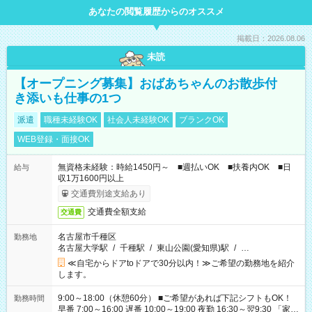
あなたの閲覧履歴からのオススメ
掲載日：2026.08.06
未読
【オープニング募集】おばあちゃんのお散歩付
き添いも仕事の1つ
派遣
職種未経験OK
社会人未経験OK
ブランクOK
WEB登録・面接OK
無資格未経験：時給1450円～ ■週払いOK ■扶養内OK ■日
給与
収1万1600円以上
交通費別途支給あり
交通費全額支給
交通費
名古屋市千種区
勤務地
名古屋大学駅
/
千種駅
/
東山公園(愛知県)駅
/
…
≪自宅からドアtoドアで30分以内！≫ご希望の勤務地を紹介
します。
9:00～18:00（休憩60分） ■ご希望があれば下記シフトもOK！
勤務時間
早番 7:00～16:00 遅番 10:00～19:00 夜勤 16:30～翌9:30 「家族