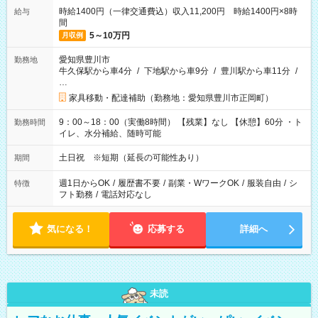
時給1400円（一律交通費込）収入11,200円 時給1400円×8時
給与
間
5～10万円
月収例
愛知県豊川市
勤務地
牛久保駅から車4分
/
下地駅から車9分
/
豊川駅から車11分
/
…
家具移動・配達補助（勤務地：愛知県豊川市正岡町）
9：00～18：00（実働8時間） 【残業】なし 【休憩】60分 ・ト
勤務時間
イレ、水分補給、随時可能
土日祝 ※短期（延長の可能性あり）
期間
週1日からOK
/
履歴書不要
/
副業・WワークOK
/
服装自由
/
シ
特徴
フト勤務
/
電話対応なし
気になる！
応募する
詳細へ
未読