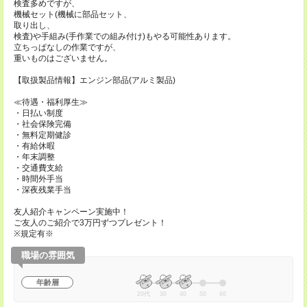
検査多めですが、
機械セット(機械に部品セット、
取り出し、
検査)や手組み(手作業での組み付け)もやる可能性あります。
立ちっぱなしの作業ですが、
重いものはございません。
【取扱製品情報】エンジン部品(アルミ製品)
≪待遇・福利厚生≫
・日払い制度
・社会保険完備
・無料定期健診
・有給休暇
・年末調整
・交通費支給
・時間外手当
・深夜残業手当
友人紹介キャンペーン実施中！
ご友人のご紹介で3万円ずつプレゼント！
※規定有※
職場の雰囲気
年齢層
20代
30
40
50
60