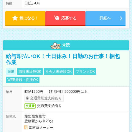
フト！ 残業ほぼナシ（0～5h/月）
日払いOK
特徴
気になる！
応募する
詳細へ
未読
給与即払いOK！土日休み！日勤のお仕事！梱包
作業
派遣
職種未経験OK
社会人未経験OK
ブランクOK
WEB登録・面接OK
時給1250円 【月収例】200000円以上
給与
交通費別途支給あり
交通費支給有り
交通費
愛知県豊橋市
勤務地
豊橋駅から車20分
素材系メーカー