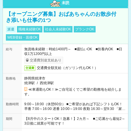
未読
【オープニング募集】おばあちゃんのお散歩付
き添いも仕事の1つ
派遣
職種未経験OK
社会人未経験OK
ブランクOK
WEB登録・面接OK
無資格未経験：時給1400円～ ■週払いOK ■扶養内OK ■日
給与
収1万1200円以上
交通費別途支給あり
交通費全額支給（ガソリン代もOK！）
交通費
静岡県焼津市
勤務地
焼津駅
/
西焼津駅
≪車通勤もOK！≫ご自宅近くでご希望の勤務地を紹介しま
す。
9:00～18:00（休憩60分） ■ご希望があれば下記シフトもOK！
勤務時間
早番 7:00～16:00 遅番 10:00～19:00 夜勤 16:30～翌9:30 「家族
と休みを合わせたい」 「余裕を持って夕飯の準備がしたい」
「できれば残業はしたくない」 など、ご希望を教えてください
【8月中のスタートOK！急募！】2カ月～ ■ご応募から最短2～
期間
ね。 ※Wワーク希望の方へ 今ご覧のお仕事で希望する勤務時間
3日後に就業が可能です！
と、もう1つのお仕事の勤務時間。 合計で週40時間を超える場