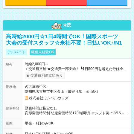
未読
高時給2000円☆1日4時間でOK！国際スポーツ
大会の受付スタッフ☆来社不要！日払いOK♪/N1
アルバイト
職種未経験OK
時給2,000円～
給与
＋交通費支給 ★交通費一部支給！ ┗1日500円を超えた分は全額
支給！ ※往復500円以内の方は自己負担となります ★日払い
交通費別途支給あり
OK！（規定あり） ┗働いたその日に現金GET♪ お仕事後はコン
ビニATMから 日払い分を引き落とせます！ 【試用期間】試用
名古屋市中区
勤務地
期間なし
愛知県名古屋市中区金山（最寄り駅：金山駅）
株式会社ワンベルウッズ
勤務時間は指定なし
勤務時間
変形労働時間制 想定労働時間170時間/月 ☆シフト例 ＊8/15～
10/26 全日共通 08：00～12：00 17：00～21：00 ＊8/31
～9/19のみ下記シフトもあります！ 12：00～16：00 ＊9/6～
単発・1日のみOK
期間
10/6、10/11～26のみ下記シフトもあります！ 07：00～11：
00