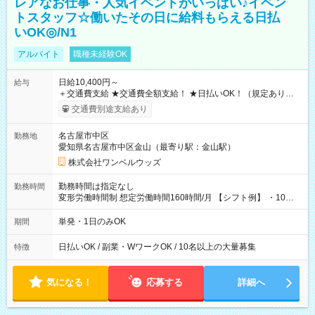
レアなお仕事・人気イベントがいっぱい♪イベン
トスタッフ☆働いたその日に給料もらえる日払
いOK◎/N1
アルバイト
職種未経験OK
日給10,400円～
給与
＋交通費支給 ★交通費全額支給！ ★日払いOK！（規定あり） ┗
働いたその日に現金GET♪ お仕事後はコンビニATMから 日払
交通費別途支給あり
い分を引き落とせます！ 【試用期間】試用期間なし
名古屋市中区
勤務地
愛知県名古屋市中区金山（最寄り駅：金山駅）
株式会社ワンベルウッズ
勤務時間は指定なし
勤務時間
変形労働時間制 想定労働時間160時間/月 【シフト例】 ・10：
00～20：00
単発・1日のみOK
期間
日払いOK / 副業・WワークOK / 10名以上の大量募集
特徴
気になる！
応募する
詳細へ