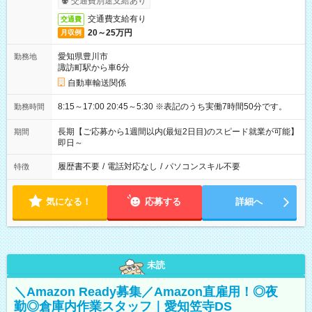
交通費別途支給あり
交通費支給有り
交通費
20～25万円
月収例
愛知県豊川市
勤務地
諏訪町駅から車6分
自動車輸送関係
8:15～17:00 20:45～5:30 ※表記のうち実働7時間50分です。
勤務時間
長期【ご応募から1週間以内(最短2日目)のスピード就業が可能】
期間
即日～
履歴書不要
/
電話対応なし
/
パソコンスキル不要
特徴
気になる！
応募する
詳細へ
未読
＼Amazon Ready募集／Amazon直雇用！◎夜
勤◎倉庫内作業スタッフ｜愛知笠寺DS