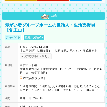
未読
障がい者グループホームの世話人・生活支援員
【覚王山】
アルバイト
職種未経験OK
日給7,125円～14,700円
給与
【試用期間】試用期間あり 試用期間の長さ：3ヶ月 雇用形態、
給与は本採用時と同じです。
交通費別途支給あり
名古屋市千種区
勤務地
愛知県名古屋市千種区姫池通1-15アベニール姫池通203（最寄り
駅：東山線覚王山駅）
株式会社プラスト
平均労働時間：1週間あたり22時間 勤務日数は最大週２回とな
勤務時間
ります。 (1)22：00～翌5：00 (休憩あり) (2)17：00～翌9：
00 (休憩あり) ３６協定提出済 平均労働時間：1週間あたり22
時間 勤務日数は最大週２回となります。 (1)22：00～翌5：00
単発・1日のみOK
期間
(休憩あり) (2)17：00～翌9：00 (休憩あり) ３６協定提出済
副業・WワークOK
特徴