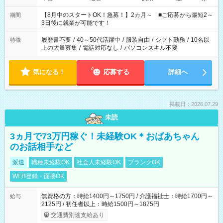
と休みを合わせたい」 「余裕を持って夕飯の準備がしたい」
「できれば残業はしたくない」 など、ご希望を教えてください
【8月中のスタートOK！急募！】2カ月～ ■ご応募から最短2～
期間
ね。 ※Wワーク希望の方へ 今ご覧のお仕事で希望する勤務時間
3日後に就業が可能です！
と、もう1つのお仕事の勤務時間。 合計で週40時間を超える場
合は応募できません。
履歴書不要
/
40～50代活躍中
/
服装自由
/
シフト勤務
/
10名以
特徴
上の大量募集
/
電話対応なし
/
パソコンスキル不要
気になる！
応募する
詳細へ
掲載日：2026.07.29
未読
3ヵ月で73万円稼ぐ！未経験OK＊おばあちゃん
のお話相手など
派遣
職種未経験OK
社会人未経験OK
ブランクOK
WEB登録・面接OK
無資格の方：時給1400円～1750円 / 介護福祉士：時給1700円～
給与
2125円 / 初任者以上：時給1500円～1875円
交通費別途支給あり