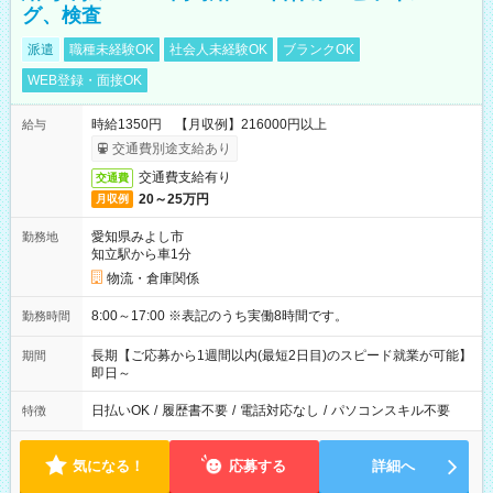
グ、検査
派遣
職種未経験OK
社会人未経験OK
ブランクOK
WEB登録・面接OK
時給1350円 【月収例】216000円以上
給与
交通費別途支給あり
交通費支給有り
交通費
20～25万円
月収例
愛知県みよし市
勤務地
知立駅から車1分
物流・倉庫関係
8:00～17:00 ※表記のうち実働8時間です。
勤務時間
長期【ご応募から1週間以内(最短2日目)のスピード就業が可能】
期間
即日～
日払いOK
/
履歴書不要
/
電話対応なし
/
パソコンスキル不要
特徴
気になる！
応募する
詳細へ