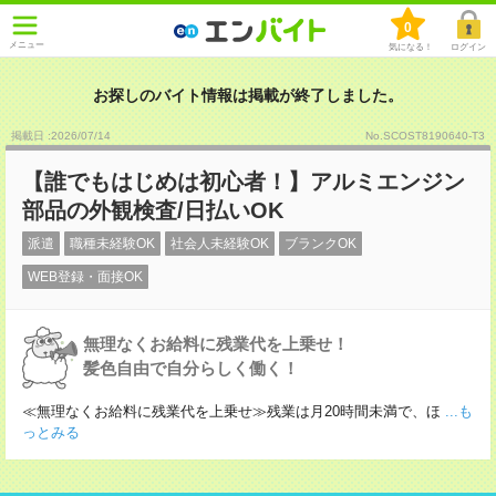
0
メニュー
気になる！
ログイン
お探しのバイト情報は掲載が終了しました。
掲載日 :2026
/
07
/
14
No.SCOST8190640-T3
【誰でもはじめは初心者！】アルミエンジン
部品の外観検査/日払いOK
派遣
職種未経験OK
社会人未経験OK
ブランクOK
WEB登録・面接OK
無理なくお給料に残業代を上乗せ！
髪色自由で自分らしく働く！
≪無理なくお給料に残業代を上乗せ≫残業は月20時間未満で、ほ
...も
っとみる