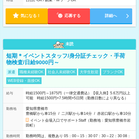
日払いOK / 副業・WワークOK
特徴
気になる！
応募する
詳細へ
未読
短期＊イベントスタッフ/身分証チェック・手荷
物検査/日給9000円～
派遣
職種未経験OK
社会人未経験OK
大学生歓迎
ブランクOK
WEB登録・面接OK
時給1500円～1875円（一律交通費込）【収入例】5.6万円以上
給与
可能 時給1500円×7.5時間×5日間（勤務日数により異なる）
愛知県豊橋市
勤務地
豊橋駅から車15分
/
二川駅から車14分
/
赤岩口駅から車10分
イベント会場入口でサポートStaff（勤務地：愛知県豊橋市岩
田町）
勤務時間は、複数あり 05：00～15：30 07：30～22：30 08：
勤務時間