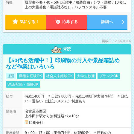
合は応募できません。
履歴書不要
/
40～50代活躍中
/
服装自由
/
シフト勤務
/
10名以
特徴
上の大量募集
/
電話対応なし
/
パソコンスキル不要
気になる！
応募する
詳細へ
掲載日：2026.08.06
未読
【50代も活躍中！】印刷物の封入や景品箱詰め
など作業はいろいろ
派遣
職種未経験OK
社会人未経験OK
大学生歓迎
ブランクOK
WEB登録・面接OK
時給1400円 ＊日給9,800円＝時給1,400円×実働7時間 ＊日払
給与
い・週払い（速払システム）制度あり
名古屋市西区
勤務地
上小田井駅から無料送迎バス10分
印刷会社
9：00～17：00（実働7時間、休憩60分） ＊日勤のみ
勤務時間