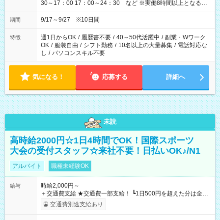
30～17：00 17：00～24：30 など ※実働8時間以上となる勤
務もあります。 【休憩】60分+他休憩あり 交替で取得します。
安全面に配慮しこまめな休憩があります。
9/17～9/27 ※10日間
期間
週1日からOK
/
履歴書不要
/
40～50代活躍中
/
副業・Wワーク
特徴
OK
/
服装自由
/
シフト勤務
/
10名以上の大量募集
/
電話対応な
し
/
パソコンスキル不要
気になる！
応募する
詳細へ
未読
高時給2000円☆1日4時間でOK！国際スポーツ
大会の受付スタッフ☆来社不要！日払いOK♪/N1
アルバイト
職種未経験OK
時給2,000円～
給与
＋交通費支給 ★交通費一部支給！ ┗1日500円を超えた分は全額
支給！ ※往復500円以内の方は自己負担となります ★日払い
交通費別途支給あり
OK！（規定あり） ┗働いたその日に現金GET♪ お仕事後はコン
ビニATMから 日払い分を引き落とせます！ 【試用期間】試用