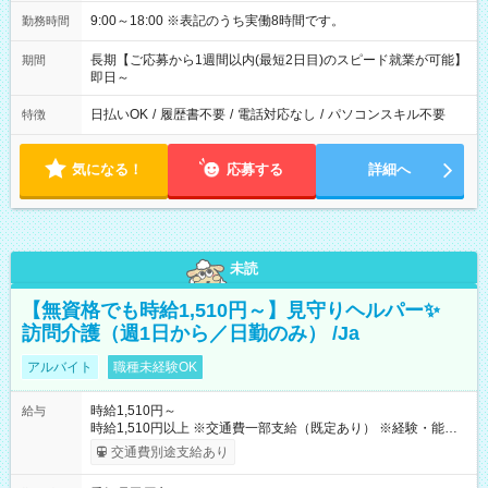
9:00～18:00 ※表記のうち実働8時間です。
勤務時間
長期【ご応募から1週間以内(最短2日目)のスピード就業が可能】
期間
即日～
日払いOK
/
履歴書不要
/
電話対応なし
/
パソコンスキル不要
特徴
気になる！
応募する
詳細へ
未読
【無資格でも時給1,510円～】見守りヘルパー✨
訪問介護（週1日から／日勤のみ） /Ja
アルバイト
職種未経験OK
時給1,510円～
給与
時給1,510円以上 ※交通費一部支給（既定あり） ※経験・能力を
考慮して決定します 【収入例】 週1回勤務の場合：1,510円×8時
交通費別途支給あり
間×4回=4万8,320円 週3回勤務の場合：1,510円×8時間×12回
=14万4,960円 週5回勤務の場合：1,510円×8時間×20回=24万