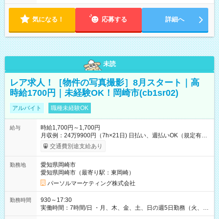
気になる！
応募する
詳細へ
未読
レア求人！［物件の写真撮影］8月スタート｜高
時給1700円｜未経験OK！岡崎市(cb1sr02)
アルバイト
職種未経験OK
時給1,700円～1,700円
給与
月収例：24万9900円（7h×21日) 日払い、週払いOK（規定有
り） 【試用期間】試用期間なし
交通費別途支給あり
愛知県岡崎市
勤務地
愛知県岡崎市（最寄り駅：東岡崎）
パーソルマーケティング株式会社
930～17:30
勤務時間
実働時間：7時間/日 ・月、木、金、土、日の週5日勤務（火、水
は固定休です／夏季、年末年始等、長期休暇有り！） ・ワンシ