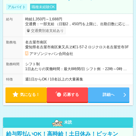
アルバイト
職種未経験OK
時給1,350円～1,688円
給与
交通費：一部支給 （日額2，450円を上限に、出勤日数に応じて
実費支給） ※22:00～翌5:00までは時給25%UP！ ■給与前払い
交通費別途支給あり
制度あり ※前払い額の上限あり、手数料無料（Amazon負担）
そのほか所定の条件が適用されます 【試用期間】試用期間なし
名古屋市南区
勤務地
愛知県名古屋市南区東又兵ヱ町1-57-2 ロジクロス名古屋笠寺3F
アマゾンジャパン合同会社
シフト制
勤務時間
1日あたりの実働時間：最大8時間/日 シフト例 ・22時～0時 入
社後、就業可能シフトをご確認の上、申請してください。
週1日からOK / 10名以上の大量募集
特徴
気になる！
応募する
詳細へ
未読
給与即払いOK！高時給！土日休み！ピッキン