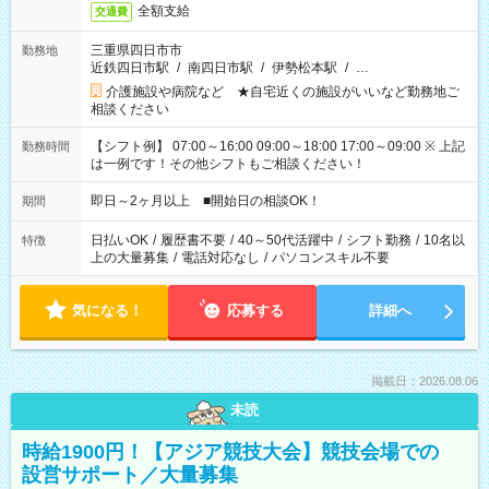
全額支給
交通費
三重県四日市市
勤務地
近鉄四日市駅
/
南四日市駅
/
伊勢松本駅
/
…
介護施設や病院など ★自宅近くの施設がいいなど勤務地ご
相談ください
【シフト例】 07:00～16:00 09:00～18:00 17:00～09:00 ※ 上記
勤務時間
は一例です！その他シフトもご相談ください！
即日～2ヶ月以上 ■開始日の相談OK！
期間
日払いOK
/
履歴書不要
/
40～50代活躍中
/
シフト勤務
/
10名以
特徴
上の大量募集
/
電話対応なし
/
パソコンスキル不要
気になる！
応募する
詳細へ
掲載日：2026.08.06
未読
時給1900円！【アジア競技大会】競技会場での
設営サポート／大量募集