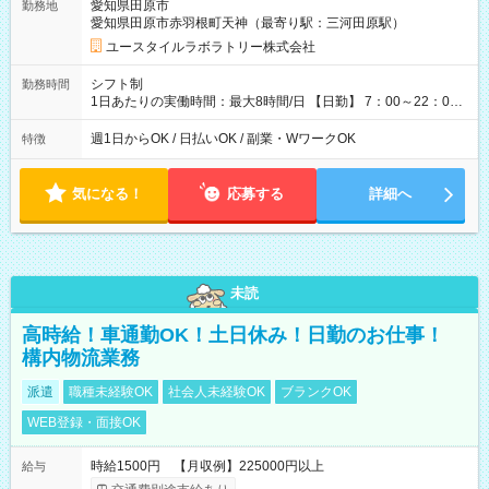
愛知県田原市
勤務地
1,600円 【試用期間】試用期間あり 試用期間の長さ：2ヶ月
愛知県田原市赤羽根町天神（最寄り駅：三河田原駅）
※ 雇用形態と給与に、本採用時と異なる部分があります。 雇用
形態：本採用時と同じです。 給与：時給 1,140円以上
ユースタイルラボラトリー株式会社
シフト制
勤務時間
1日あたりの実働時間：最大8時間/日 【日勤】 7：00～22：00
の間で8時間勤務（休憩時間は法定通り） ※週1日～OK ／ 夜勤
なし ＊＊ 勤務時間例 ＊＊ ■8時から17時 ■9時から18時 ■10
週1日からOK / 日払いOK / 副業・WワークOK
特徴
時から19時 ■12時から21時 など ※訪問先により変動 ※曜日固
定（毎週同じ曜日勤務）
気になる！
応募する
詳細へ
未読
高時給！車通勤OK！土日休み！日勤のお仕事！
構内物流業務
派遣
職種未経験OK
社会人未経験OK
ブランクOK
WEB登録・面接OK
時給1500円 【月収例】225000円以上
給与