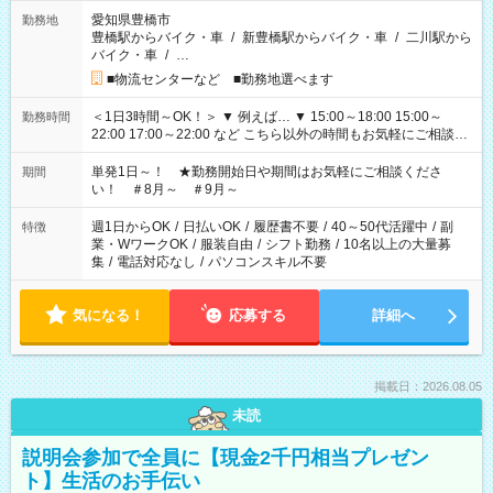
愛知県豊橋市
勤務地
豊橋駅からバイク・車
/
新豊橋駅からバイク・車
/
二川駅から
バイク・車
/
…
■物流センターなど ■勤務地選べます
＜1日3時間～OK！＞ ▼ 例えば… ▼ 15:00～18:00 15:00～
勤務時間
22:00 17:00～22:00 など こちら以外の時間もお気軽にご相談く
ださい！
単発1日～！ ★勤務開始日や期間はお気軽にご相談くださ
期間
い！ ＃8月～ ＃9月～
週1日からOK
/
日払いOK
/
履歴書不要
/
40～50代活躍中
/
副
特徴
業・WワークOK
/
服装自由
/
シフト勤務
/
10名以上の大量募
集
/
電話対応なし
/
パソコンスキル不要
気になる！
応募する
詳細へ
掲載日：2026.08.05
未読
説明会参加で全員に【現金2千円相当プレゼン
ト】生活のお手伝い