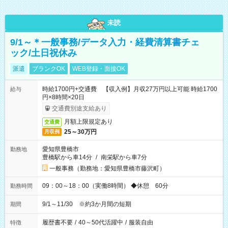
未読
9/1～＊一般事務/データ入力・経費清算書チェ
ック/土日祝休み
派遣
ブランクOK
WEB登録・面接OK
時給1700円+交通費 【収入例】月収27万円以上可能 時給1700
給与
円×8時間×20日
交通費別途支給あり
月額上限規定あり
交通費
25～30万円
月収例
愛知県豊橋市
勤務地
豊橋駅から車14分
/
南栄駅から車7分
一般事務（勤務地：愛知県豊橋市藤沢町）
09：00～18：00（実働8時間） ◆休憩 60分
勤務時間
9/1～11/30 ※約3か月間の短期
期間
履歴書不要
/
40～50代活躍中
/
服装自由
特徴