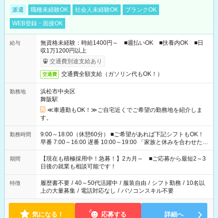
派遣
職種未経験OK
社会人未経験OK
ブランクOK
WEB登録・面接OK
無資格未経験：時給1400円～ ■週払いOK ■扶養内OK ■日
給与
収1万1200円以上
交通費別途支給あり
交通費全額支給（ガソリン代もOK！）
交通費
浜松市中央区
勤務地
舞阪駅
≪車通勤もOK！≫ご自宅近くでご希望の勤務地を紹介しま
す。
9:00～18:00（休憩60分） ■ご希望があれば下記シフトもOK！
勤務時間
早番 7:00～16:00 遅番 10:00～19:00 「家族と休みを合わせた
い」 「余裕を持って夕飯の準備がしたい」 「できれば残業はし
たくない」 など、ご希望を教えてくださいね。 ※Wワーク希望
【現在も積極採用中！急募！】2カ月～ ■ご応募から最短2～3
期間
の方へ 今ご覧のお仕事で希望する勤務時間と、もう1つのお仕事
日後の就業も相談可能です！
の勤務時間。 合計で週40時間を超える場合は応募できません。
履歴書不要
/
40～50代活躍中
/
服装自由
/
シフト勤務
/
10名以
特徴
上の大量募集
/
電話対応なし
/
パソコンスキル不要
気になる！
応募する
詳細へ