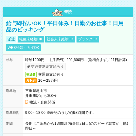
未読
給与即払いOK！平日休み！日勤のお仕事！日用
品のピッキング
派遣
職種未経験OK
社会人未経験OK
ブランクOK
WEB登録・面接OK
時給1200円 【月収例】201,600円～(割増含まず／21日計算)
給与
交通費別途支給あり
交通費支給有り
交通費
20～25万円
月収例
三重県亀山市
勤務地
井田川駅から車8分
物流・倉庫関係
9:00～18:00 ※表記のうち実働8時間です。
勤務時間
長期【ご応募から1週間以内(最短2日目)のスピード就業が可能】
期間
即日～