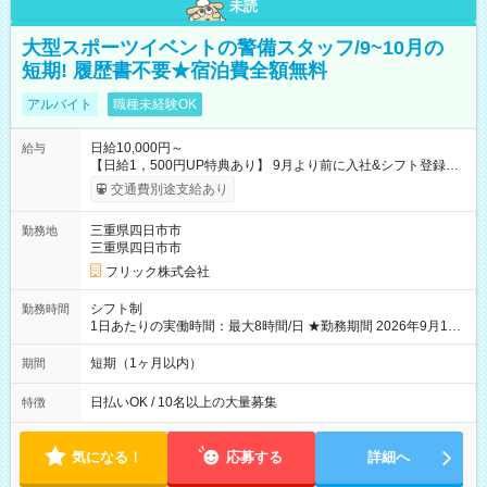
未読
大型スポーツイベントの警備スタッフ/9~10月の
短期! 履歴書不要★宿泊費全額無料
アルバイト
職種未経験OK
日給10,000円～
給与
【日給1，500円UP特典あり】 9月より前に入社&シフト登録す
ると 期間中(9/16~10/23) の日給がUP! 日給1万1500円でしっか
交通費別途支給あり
り稼げます♪ 【試用期間】試用期間なし
三重県四日市市
勤務地
三重県四日市市
フリック株式会社
シフト制
勤務時間
1日あたりの実働時間：最大8時間/日 ★勤務期間 2026年9月16
日~2026年10月23日 短期勤務OK! 期間中フル勤務できる方優遇
※週3~5日勤務(勤務日数応相談) ※期間前から勤務スタートも可
短期（1ヶ月以内）
期間
能です! ★勤務時間 8:00~17:00(休憩1時間) ※現場により変動あ
り ※夜勤シフトあり
日払いOK / 10名以上の大量募集
特徴
気になる！
応募する
詳細へ