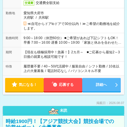
交通費全額支給
交通費
愛知県大府市
勤務地
大府駅
/
共和駅
≪自宅からドアtoドアで30分以内！≫ご希望の勤務地を紹介
します。
9:00～18:00（休憩60分） ■ご希望があれば下記シフトもOK！
勤務時間
早番 7:00～16:00 遅番 10:00～19:00 「家族と休みを合わせた
い」 「余裕を持って夕飯の準備がしたい」 「できれば残業はし
たくない」 など、ご希望を教えてくださいね。 ※Wワーク希望
【現在も積極採用中！急募！】2カ月～ ■ご応募から最短2～3
期間
の方へ 今ご覧のお仕事で希望する勤務時間と、もう1つのお仕事
日後の就業も相談可能です！
の勤務時間。 合計で週40時間を超える場合は応募できません。
履歴書不要
/
40～50代活躍中
/
服装自由
/
シフト勤務
/
10名以
特徴
上の大量募集
/
電話対応なし
/
パソコンスキル不要
気になる！
応募する
詳細へ
掲載日：2026.08.07
未読
時給1900円！【アジア競技大会】競技会場での