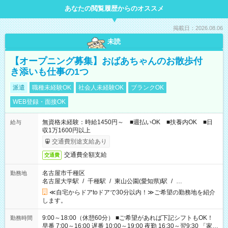
あなたの閲覧履歴からのオススメ
掲載日：2026.08.06
未読
【オープニング募集】おばあちゃんのお散歩付
き添いも仕事の1つ
派遣
職種未経験OK
社会人未経験OK
ブランクOK
WEB登録・面接OK
無資格未経験：時給1450円～ ■週払いOK ■扶養内OK ■日
給与
収1万1600円以上
交通費別途支給あり
交通費全額支給
交通費
名古屋市千種区
勤務地
名古屋大学駅
/
千種駅
/
東山公園(愛知県)駅
/
…
≪自宅からドアtoドアで30分以内！≫ご希望の勤務地を紹介
します。
9:00～18:00（休憩60分） ■ご希望があれば下記シフトもOK！
勤務時間
早番 7:00～16:00 遅番 10:00～19:00 夜勤 16:30～翌9:30 「家族