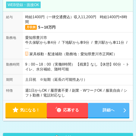
WEB登録・面接OK
時給1400円（一律交通費込）収入11,200円 時給1400円×8時
給与
間
5～10万円
月収例
愛知県豊川市
勤務地
牛久保駅から車4分
/
下地駅から車9分
/
豊川駅から車11分
/
…
家具移動・配達補助（勤務地：愛知県豊川市正岡町）
9：00～18：00（実働8時間） 【残業】なし 【休憩】60分 ・ト
勤務時間
イレ、水分補給、随時可能
土日祝 ※短期（延長の可能性あり）
期間
週1日からOK
/
履歴書不要
/
副業・WワークOK
/
服装自由
/
シ
特徴
フト勤務
/
電話対応なし
気になる！
応募する
詳細へ