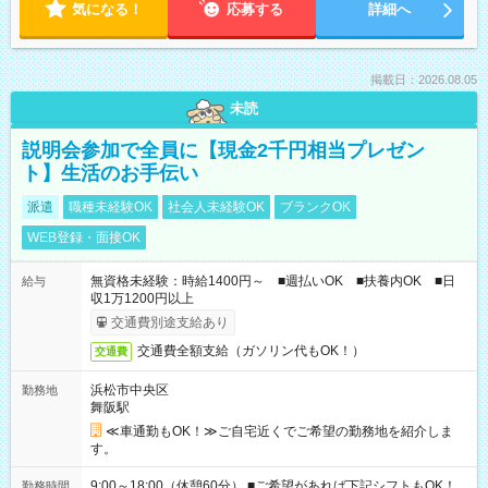
気になる！
応募する
詳細へ
掲載日：2026.08.05
未読
説明会参加で全員に【現金2千円相当プレゼン
ト】生活のお手伝い
派遣
職種未経験OK
社会人未経験OK
ブランクOK
WEB登録・面接OK
無資格未経験：時給1400円～ ■週払いOK ■扶養内OK ■日
給与
収1万1200円以上
交通費別途支給あり
交通費全額支給（ガソリン代もOK！）
交通費
浜松市中央区
勤務地
舞阪駅
≪車通勤もOK！≫ご自宅近くでご希望の勤務地を紹介しま
す。
9:00～18:00（休憩60分） ■ご希望があれば下記シフトもOK！
勤務時間