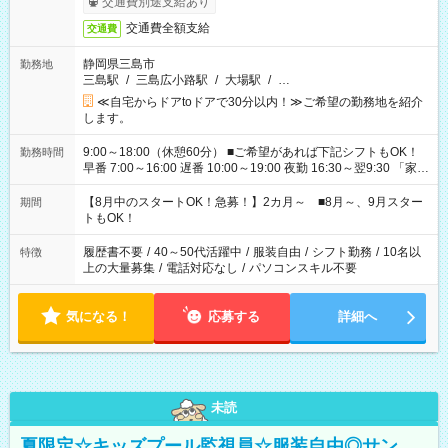
交通費別途支給あり
交通費全額支給
交通費
静岡県三島市
勤務地
三島駅
/
三島広小路駅
/
大場駅
/
…
≪自宅からドアtoドアで30分以内！≫ご希望の勤務地を紹介
します。
9:00～18:00（休憩60分） ■ご希望があれば下記シフトもOK！
勤務時間
早番 7:00～16:00 遅番 10:00～19:00 夜勤 16:30～翌9:30 「家族
と休みを合わせたい」 「余裕を持って夕飯の準備がしたい」
「できれば残業はしたくない」 など、ご希望を教えてください
【8月中のスタートOK！急募！】2カ月～ ■8月～、9月スター
期間
ね。 ※Wワーク希望の方へ 今ご覧のお仕事で希望する勤務時間
トもOK！
と、もう1つのお仕事の勤務時間。 合計で週40時間を超える場
合は応募できません。
履歴書不要
/
40～50代活躍中
/
服装自由
/
シフト勤務
/
10名以
特徴
上の大量募集
/
電話対応なし
/
パソコンスキル不要
気になる！
応募する
詳細へ
未読
夏限定☆キッズプール監視員☆服装自由◎サン