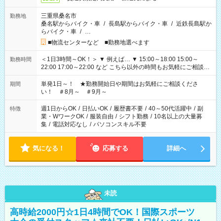
三重県桑名市
勤務地
桑名駅からバイク・車
/
長島駅からバイク・車
/
近鉄長島駅か
らバイク・車
/
…
■物流センターなど ■勤務地選べます
＜1日3時間～OK！＞ ▼ 例えば… ▼ 15:00～18:00 15:00～
勤務時間
22:00 17:00～22:00 など こちら以外の時間もお気軽にご相談く
ださい！
単発1日～！ ★勤務開始日や期間はお気軽にご相談くださ
期間
い！ ＃8月～ ＃9月～
週1日からOK
/
日払いOK
/
履歴書不要
/
40～50代活躍中
/
副
特徴
業・WワークOK
/
服装自由
/
シフト勤務
/
10名以上の大量募
集
/
電話対応なし
/
パソコンスキル不要
気になる！
応募する
詳細へ
未読
高時給2000円☆1日4時間でOK！国際スポーツ