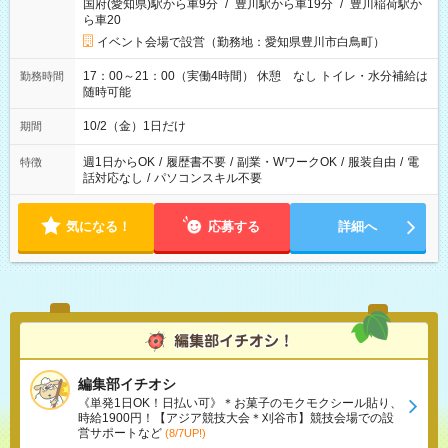
国府(愛知県)駅から車9分
/
豊川駅から車19分
/
豊川稲荷駅か
ら車20
イベント会場で設営（勤務地：愛知県豊川市白鳥町）
17：00～21：00（実働4時間） 休憩 なし トイレ・水分補給は
勤務時間
随時可能
10/2（金）1日だけ
期間
週1日からOK
/
履歴書不要
/
副業・WワークOK
/
服装自由
/
電
特徴
話対応なし
/
パソコンスキル不要
気になる！
応募する
詳細へ
編集部イチオシ
《単発1日OK！日払い可》＊お菓子のモクモクシール貼り、
時給1900円！【アジア競技大会＊刈谷市】競技会場での設
営サポートなど
(8/7UP!)