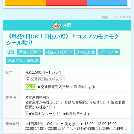
掲載日：2026.08.06
未読
《単発1日OK！日払い可》＊コスメのモクモク
シール貼り
派遣
職種未経験OK
社会人未経験OK
大学生歓迎
ブランクOK
WEB登録・面接OK
時給1,500円～1,875円
給与
交通費別途支給あり
■ 交通費規定内支給 ※派遣先による
交通費
名古屋市中村区
勤務地
名古屋駅から徒歩5分
/
名鉄名古屋駅から徒歩5分
/
近鉄名古
屋駅から徒歩5分
/
…
■物流センターなど ■勤務地選べます
＜1日3時間～OK！＞ ▼ 例えば… ▼ 15:00～18:00 15:00～
勤務時間
22:00 17:00～22:00 など こちら以外の時間もお気軽にご相談く
ださい！