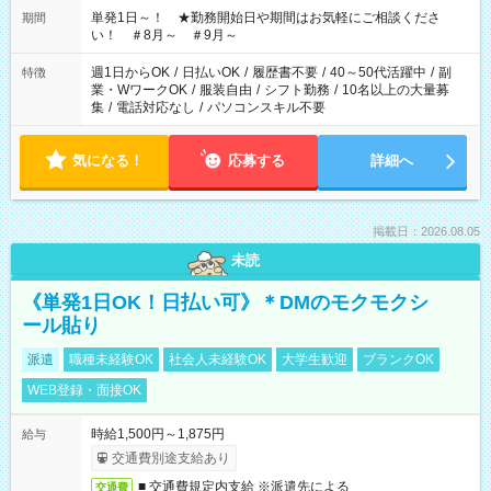
単発1日～！ ★勤務開始日や期間はお気軽にご相談くださ
期間
い！ ＃8月～ ＃9月～
週1日からOK
/
日払いOK
/
履歴書不要
/
40～50代活躍中
/
副
特徴
業・WワークOK
/
服装自由
/
シフト勤務
/
10名以上の大量募
集
/
電話対応なし
/
パソコンスキル不要
気になる！
応募する
詳細へ
掲載日：2026.08.05
未読
《単発1日OK！日払い可》＊DMのモクモクシ
ール貼り
派遣
職種未経験OK
社会人未経験OK
大学生歓迎
ブランクOK
WEB登録・面接OK
時給1,500円～1,875円
給与
交通費別途支給あり
■ 交通費規定内支給 ※派遣先による
交通費