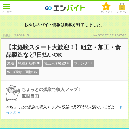
0
メニュー
気になる！
ログイン
お探しのバイト情報は掲載が終了しました。
掲載日 :2026
/
07
/
15
No.SCOST15212067-T3
【未経験スタート大歓迎！】組立・加工・食
品製造など/日払いOK
派遣
職種未経験OK
社会人未経験OK
ブランクOK
WEB登録・面接OK
ちょっとの残業で収入アップ！
髪型自由！
≪ちょっとの残業で収入アップ≫残業は月20時間未満で、ほどよ
...も
っとみる