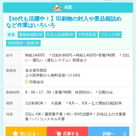
未読
【50代も活躍中！】印刷物の封入や景品箱詰め
など作業はいろいろ
派遣
職種未経験OK
社会人未経験OK
大学生歓迎
ブランクOK
WEB登録・面接OK
時給1400円 ＊日給9,800円＝時給1,400円×実働7時間 ＊日払
給与
い・週払い（速払システム）制度あり
名古屋市西区
勤務地
上小田井駅から無料送迎バス10分
印刷会社
9：00～17：00（実働7時間、休憩60分） ＊日勤のみ
勤務時間
1日単発OK！ ※急募 ＊8月～、9月～など開始日相談OK
期間
日払いOK
/
履歴書不要
/
40～50代活躍中
/
10名以上の大量募
特徴
集
/
パソコンスキル不要
気になる！
応募する
詳細へ