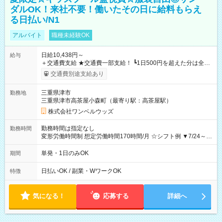
ダルOK！来社不要！働いたその日に給料もらえ
る日払い/N1
アルバイト
職種未経験OK
日給10,438円～
給与
＋交通費支給 ★交通費一部支給！ ┗1日500円を超えた分は全額
支給！ ※往復500円以内の方は自己負担となります ★日払い
交通費別途支給あり
OK！（規定あり） ┗働いたその日に現金GET♪ お仕事後はコン
ビニATMから 日払い分を引き落とせます！ 【試用期間】試用
三重県津市
勤務地
期間なし
三重県津市高茶屋小森町（最寄り駅：高茶屋駅）
株式会社ワンベルウッズ
勤務時間は指定なし
勤務時間
変形労働時間制 想定労働時間170時間/月 ☆シフト例 ▼7/24～
8/31 10：45～18：30
単発・1日のみOK
期間
日払いOK / 副業・WワークOK
特徴
気になる！
応募する
詳細へ