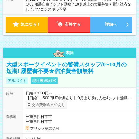
OK
/
服装自由
/
シフト勤務
/
10名以上の大量募集
/
電話対応な
し
/
パソコンスキル不要
気になる！
応募する
詳細へ
未読
大型スポーツイベントの警備スタッフ/9~10月の
短期! 履歴書不要★宿泊費全額無料
アルバイト
職種未経験OK
日給10,000円～
給与
【日給1，500円UP特典あり】 9月より前に入社&シフト登録す
ると 期間中(9/16~10/23) の日給がUP! 日給1万1500円でしっか
交通費別途支給あり
り稼げます♪ 【試用期間】試用期間なし
三重県四日市市
勤務地
三重県四日市市
フリック株式会社