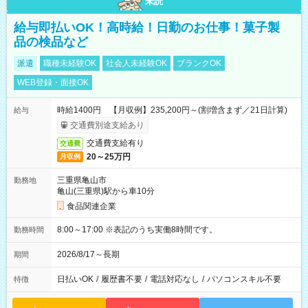
未読
給与即払いOK！高時給！日勤のお仕事！菓子製
品の検品など
派遣
職種未経験OK
社会人未経験OK
ブランクOK
WEB登録・面接OK
時給1400円 【月収例】235,200円～(割増含まず／21日計算)
給与
交通費別途支給あり
交通費支給有り
交通費
20～25万円
月収例
三重県亀山市
勤務地
亀山(三重県)駅から車10分
食品関連企業
8:00～17:00 ※表記のうち実働8時間です。
勤務時間
2026/8/17～長期
期間
日払いOK
/
履歴書不要
/
電話対応なし
/
パソコンスキル不要
特徴