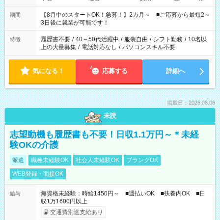
と休みを合わせたい」 「余裕を持って夕飯の準備がしたい」
「できれば残業はしたくない」 など、ご希望を教えてください
【8月中のスタートOK！急募！】2カ月～ ■ご応募から最短2～
期間
ね。 ※Wワーク希望の方へ 今ご覧のお仕事で希望する勤務時間
3日後に就業が可能です！
と、もう1つのお仕事の勤務時間。 合計で週40時間を超える場
合は応募できません。
履歴書不要
/
40～50代活躍中
/
服装自由
/
シフト勤務
/
10名以
特徴
上の大量募集
/
電話対応なし
/
パソコンスキル不要
気になる！
応募する
詳細へ
掲載日：2026.08.06
未読
志望動機も履歴書も不要！日収1.1万円～＊未経
験OKの介護
派遣
職種未経験OK
社会人未経験OK
ブランクOK
WEB登録・面接OK
無資格未経験：時給1450円～ ■週払いOK ■扶養内OK ■日
給与
収1万1600円以上
交通費別途支給あり