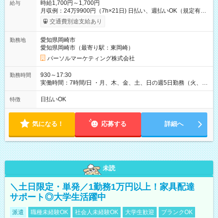
時給1,700円～1,700円
給与
月収例：24万9900円（7h×21日) 日払い、週払いOK（規定有
り） 【試用期間】試用期間なし
交通費別途支給あり
愛知県岡崎市
勤務地
愛知県岡崎市（最寄り駅：東岡崎）
パーソルマーケティング株式会社
930～17:30
勤務時間
実働時間：7時間/日 ・月、木、金、土、日の週5日勤務（火、水
は固定休です／夏季、年末年始等、長期休暇有り！） ・ワンシ
フト！ 残業ほぼナシ（0～5h/月）
日払いOK
特徴
気になる！
応募する
詳細へ
未読
＼土日限定・単発／1勤務1万円以上！家具配達
サポート◎大学生活躍中
派遣
職種未経験OK
社会人未経験OK
大学生歓迎
ブランクOK