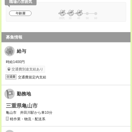
職場の雰囲気
年齢層
20代
30
40
50
60
募集情報
給与
時給1400円
交通費別途支給あり
交通費規定内支給
交通費
勤務地
三重県亀山市
亀山市 井田川駅から車10分
軽作業・物流・配送系