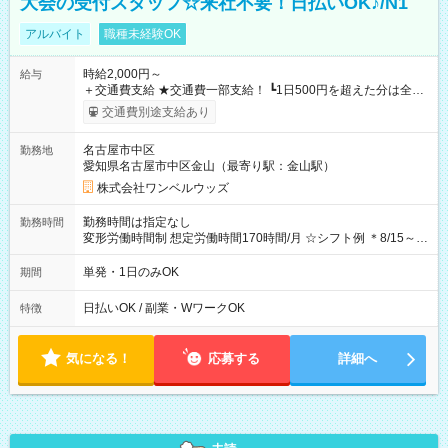
大会の受付スタッフ☆来社不要！日払いOK♪/N1
アルバイト
職種未経験OK
時給2,000円～
給与
＋交通費支給 ★交通費一部支給！ ┗1日500円を超えた分は全額
支給！ ※往復500円以内の方は自己負担となります ★日払い
交通費別途支給あり
OK！（規定あり） ┗働いたその日に現金GET♪ お仕事後はコン
ビニATMから 日払い分を引き落とせます！ 【試用期間】試用
名古屋市中区
勤務地
期間なし
愛知県名古屋市中区金山（最寄り駅：金山駅）
株式会社ワンベルウッズ
勤務時間は指定なし
勤務時間
変形労働時間制 想定労働時間170時間/月 ☆シフト例 ＊8/15～
10/26 全日共通 08：00～12：00 17：00～21：00 ＊8/31
～9/19のみ下記シフトもあります！ 12：00～16：00 ＊9/6～
単発・1日のみOK
期間
10/6、10/11～26のみ下記シフトもあります！ 07：00～11：
00
日払いOK / 副業・WワークOK
特徴
気になる！
応募する
詳細へ