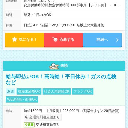
勤務時間は指定なし
勤務時間
変形労働時間制 想定労働時間160時間/月 【シフト例】 ・10：
00～20：00
単発・1日のみOK
期間
日払いOK / 副業・WワークOK / 10名以上の大量募集
特徴
気になる！
応募する
詳細へ
未読
給与即払いOK！高時給！平日休み！ガスの点検
など
派遣
職種未経験OK
社会人未経験OK
ブランクOK
WEB登録・面接OK
時給1500円 【月収例】225,000円～(割増含まず／20日計算)
給与
交通費別途支給あり
交通費支給有り
交通費