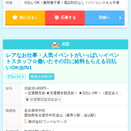
日払いOK
/
履歴書不要
/
電話対応なし
/
パソコンスキル不要
特徴
気になる！
応募する
詳細へ
未読
レアなお仕事・人気イベントがいっぱい♪イベン
トスタッフ☆働いたその日に給料もらえる日払
いOK◎/N1
アルバイト
職種未経験OK
日給10,400円～
給与
＋交通費支給 ★交通費全額支給！ ★日払いOK！（規定あり） ┗
働いたその日に現金GET♪ お仕事後はコンビニATMから 日払
交通費別途支給あり
い分を引き落とせます！ 【試用期間】試用期間なし
名古屋市中区
勤務地
愛知県名古屋市中区金山（最寄り駅：金山駅）
株式会社ワンベルウッズ