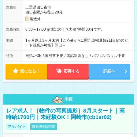
三重県四日市市
勤務地
四日市駅から徒歩20分
製造外
8:30～17:00 ※表記のうち実働7時間30分です。
勤務時間
1ヶ月以上3ヶ月未満【ご応募から1週間以内(最短2日目)のスピ
期間
ード就業が可能】即日～
日払いOK
/
履歴書不要
/
電話対応なし
/
パソコンスキル不要
特徴
気になる！
応募する
詳細へ
未読
レア求人！［物件の写真撮影］8月スタート｜高
時給1700円｜未経験OK！岡崎市(cb1sr02)
アルバイト
職種未経験OK