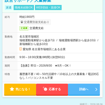
設営サポート／大量募集
派遣
職種未経験OK
WEB登録・面接OK
時給1900円
給与
交通費別途支給あり
交通費支給
交通費
名古屋市瑞穂区
勤務地
瑞穂運動場東駅から徒歩7分
/
瑞穂運動場西駅から徒歩10分
/
新瑞橋駅から徒歩10分
愛知県 名古屋市瑞穂区にある企業
9:00～18:00(実働:8時間) (休憩60分)
勤務時間
【急募】即日～2026/9/30 ★8月～OK！
期間
履歴書不要
/
40～50代活躍中
/
10名以上の大量募集
/
電話対応
特徴
なし
/
パソコンスキル不要
気になる！
応募する
詳細へ
掲載日：2026.08.06