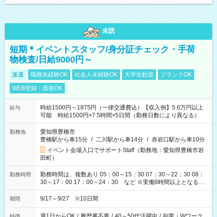
未読
短期＊イベントスタッフ/身分証チェック・手荷
物検査/日給9000円～
派遣
職種未経験OK
社会人未経験OK
大学生歓迎
ブランクOK
WEB登録・面接OK
時給1500円～1875円（一律交通費込）【収入例】5.6万円以上
給与
可能 時給1500円×7.5時間×5日間（勤務日数により異なる）
愛知県豊橋市
勤務地
豊橋駅から車15分
/
二川駅から車14分
/
赤岩口駅から車10分
イベント会場入口でサポートStaff（勤務地：愛知県豊橋市岩
田町）
勤務時間は、複数あり 05：00～15：30 07：30～22：30 08：
勤務時間
30～17：00 17：00～24：30 など ※実働8時間以上となる勤
務もあります。 【休憩】60分+他休憩あり 交替で取得します。
安全面に配慮しこまめな休憩があります。
9/17～9/27 ※10日間
期間
週1日からOK
/
履歴書不要
/
40～50代活躍中
/
副業・Wワーク
特徴