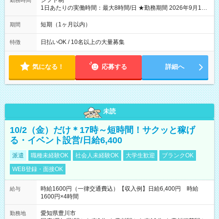
シフト制
勤務時間
1日あたりの実働時間：最大8時間/日 ★勤務期間 2026年9月16
日~2026年10月23日 短期勤務OK! 期間中フル勤務できる方優遇
※週3~5日勤務(勤務日数応相談) ※期間前から勤務スタートも可
短期（1ヶ月以内）
期間
能です! ★勤務時間 8:00~17:00(休憩1時間) ※現場により変動あ
り ※夜勤シフトあり
日払いOK / 10名以上の大量募集
特徴
気になる！
応募する
詳細へ
未読
10/2（金）だけ＊17時～短時間！サクッと稼げ
る・イベント設営/日給6,400
派遣
職種未経験OK
社会人未経験OK
大学生歓迎
ブランクOK
WEB登録・面接OK
時給1600円（一律交通費込）【収入例】日給6,400円 時給
給与
1600円×4時間
愛知県豊川市
勤務地