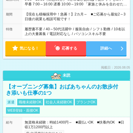
早番 7:00～16:00 遅番 10:00～19:00 「家族と休みを合わせた
い」 「余裕を持って夕飯の準備がしたい」 「できれば残業はし
たくない」 など、ご希望を教えてくださいね。 ※Wワーク希望
【現在も積極採用中！急募！】2カ月～ ■ご応募から最短2～3
期間
の方へ 今ご覧のお仕事で希望する勤務時間と、もう1つのお仕事
日後の就業も相談可能です！
の勤務時間。 合計で週40時間を超える場合は応募できません。
履歴書不要
/
40～50代活躍中
/
服装自由
/
シフト勤務
/
10名以
特徴
上の大量募集
/
電話対応なし
/
パソコンスキル不要
気になる！
応募する
詳細へ
掲載日：2026.08.05
未読
【オープニング募集】おばあちゃんのお散歩付
き添いも仕事の1つ
派遣
職種未経験OK
社会人未経験OK
ブランクOK
WEB登録・面接OK
無資格未経験：時給1400円～ ■週払いOK ■扶養内OK ■日
給与
収1万1200円以上