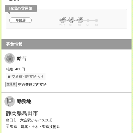
職場の雰囲気
年齢層
20代
30
40
50
60
募集情報
給与
時給1460円
交通費別途支給あり
交通費規定内支給
交通費
勤務地
静岡県島田市
島田市 六合駅からバス20分
製造・建築・土木・製造技術系