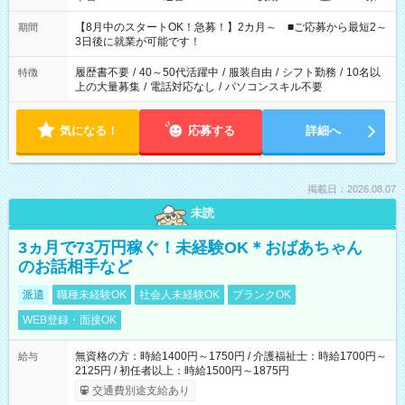
と休みを合わせたい」 「余裕を持って夕飯の準備がしたい」
「できれば残業はしたくない」 など、ご希望を教えてください
【8月中のスタートOK！急募！】2カ月～ ■ご応募から最短2～
期間
ね。 ※Wワーク希望の方へ 今ご覧のお仕事で希望する勤務時間
3日後に就業が可能です！
と、もう1つのお仕事の勤務時間。 合計で週40時間を超える場
合は応募できません。
履歴書不要
/
40～50代活躍中
/
服装自由
/
シフト勤務
/
10名以
特徴
上の大量募集
/
電話対応なし
/
パソコンスキル不要
気になる！
応募する
詳細へ
掲載日：2026.08.07
未読
3ヵ月で73万円稼ぐ！未経験OK＊おばあちゃん
のお話相手など
派遣
職種未経験OK
社会人未経験OK
ブランクOK
WEB登録・面接OK
無資格の方：時給1400円～1750円 / 介護福祉士：時給1700円～
給与
2125円 / 初任者以上：時給1500円～1875円
交通費別途支給あり