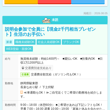
掲載日：2026.08.05
未読
説明会参加で全員に【現金2千円相当プレゼン
ト】生活のお手伝い
派遣
職種未経験OK
社会人未経験OK
ブランクOK
WEB登録・面接OK
無資格未経験：時給1400円～ ■週払いOK ■扶養内OK ■日
給与
収1万1200円以上
交通費別途支給あり
交通費全額支給（ガソリン代もOK！）
交通費
静岡県駿東郡
勤務地
長泉なめり駅
/
下土狩駅
≪車通勤もOK！≫ご自宅近くでご希望の勤務地を紹介しま
す。
9:00～18:00（休憩60分） ■ご希望があれば下記シフトもOK！
勤務時間
早番 7:00～16:00 遅番 10:00～19:00 「家族と休みを合わせた