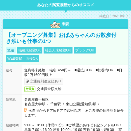
あなたの閲覧履歴からのオススメ
掲載日：2026.08.07
未読
【オープニング募集】おばあちゃんのお散歩付
き添いも仕事の1つ
派遣
職種未経験OK
社会人未経験OK
ブランクOK
WEB登録・面接OK
無資格未経験：時給1450円～ ■週払いOK ■扶養内OK ■日
給与
収1万1600円以上
交通費別途支給あり
交通費全額支給
交通費
名古屋市千種区
勤務地
名古屋大学駅
/
千種駅
/
東山公園(愛知県)駅
/
…
≪自宅からドアtoドアで30分以内！≫ご希望の勤務地を紹介
します。
9:00～18:00（休憩60分） ■ご希望があれば下記シフトもOK！
勤務時間
早番 7:00～16:00 遅番 10:00～19:00 夜勤 16:30～翌9:30 「家族