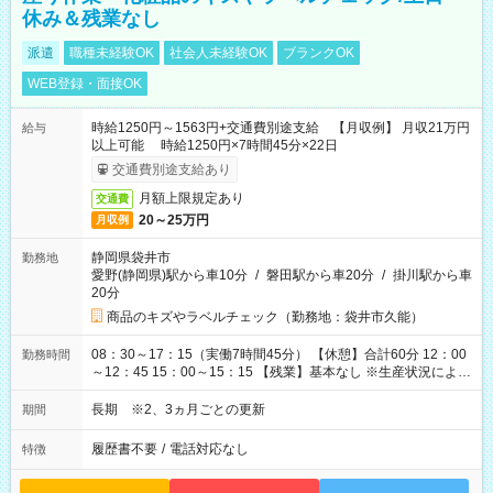
休み＆残業なし
派遣
職種未経験OK
社会人未経験OK
ブランクOK
WEB登録・面接OK
時給1250円～1563円+交通費別途支給 【月収例】 月収21万円
給与
以上可能 時給1250円×7時間45分×22日
交通費別途支給あり
月額上限規定あり
交通費
20～25万円
月収例
静岡県袋井市
勤務地
愛野(静岡県)駅から車10分
/
磐田駅から車20分
/
掛川駅から車
20分
商品のキズやラベルチェック（勤務地：袋井市久能）
08：30～17：15（実働7時間45分） 【休憩】合計60分 12：00
勤務時間
～12：45 15：00～15：15 【残業】基本なし ※生産状況によ
り、1日1時間程度発生する可能性あり
長期 ※2、3ヵ月ごとの更新
期間
履歴書不要
/
電話対応なし
特徴