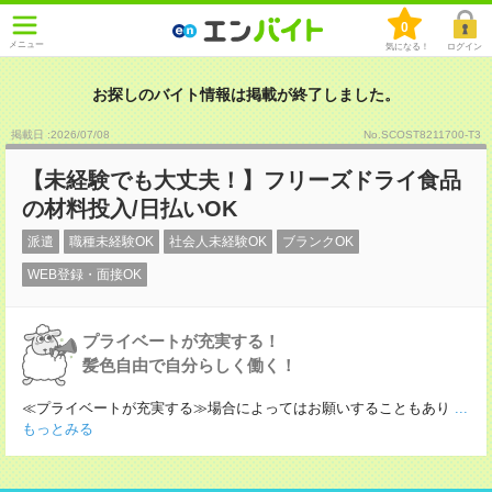
0
メニュー
気になる！
ログイン
お探しのバイト情報は掲載が終了しました。
掲載日 :2026
/
07
/
08
No.SCOST8211700-T3
【未経験でも大丈夫！】フリーズドライ食品
の材料投入/日払いOK
派遣
職種未経験OK
社会人未経験OK
ブランクOK
WEB登録・面接OK
プライベートが充実する！
髪色自由で自分らしく働く！
≪プライベートが充実する≫場合によってはお願いすることもあり
...
もっとみる