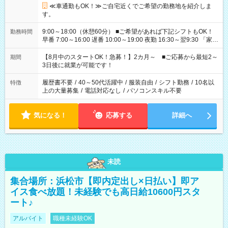
≪車通勤もOK！≫ご自宅近くでご希望の勤務地を紹介しま
す。
9:00～18:00（休憩60分） ■ご希望があれば下記シフトもOK！
勤務時間
早番 7:00～16:00 遅番 10:00～19:00 夜勤 16:30～翌9:30 「家族
と休みを合わせたい」 「余裕を持って夕飯の準備がしたい」
「できれば残業はしたくない」 など、ご希望を教えてください
【8月中のスタートOK！急募！】2カ月～ ■ご応募から最短2～
期間
ね。 ※Wワーク希望の方へ 今ご覧のお仕事で希望する勤務時間
3日後に就業が可能です！
と、もう1つのお仕事の勤務時間。 合計で週40時間を超える場
合は応募できません。
履歴書不要
/
40～50代活躍中
/
服装自由
/
シフト勤務
/
10名以
特徴
上の大量募集
/
電話対応なし
/
パソコンスキル不要
気になる！
応募する
詳細へ
未読
集合場所：浜松市【即内定出し×日払い】即ア
イス食べ放題！未経験でも高日給10600円スタ
ート♪
アルバイト
職種未経験OK