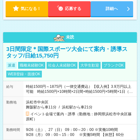
気になる！
応募する
詳細へ
未読
3日間限定＊国際スポーツ大会にて案内・誘導ス
タッフ/日給15,750円
派遣
職種未経験OK
社会人未経験OK
大学生歓迎
ブランクOK
WEB登録・面接OK
時給1500円～1875円（一律交通費込）【収入例】3.9万円以上
給与
可能 時給1500円×10時間×2日間+時給1500円×5時間×1日（実
働8時間を越えた時給：1875円）
浜松市中央区
勤務地
舞阪駅から車11分
/
浜松駅から車21分
イベント会場で案内・誘導（勤務地：静岡県浜松市中央区篠
原町）
9/26（土）、27（日） 09：00～20：00 ※実働10時間
勤務時間
9/28（月） 09：00～15：00 ※実働5時間 【休憩】60分