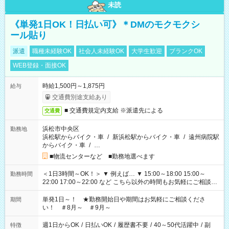
未読
《単発1日OK！日払い可》＊DMのモクモクシ
ール貼り
派遣
職種未経験OK
社会人未経験OK
大学生歓迎
ブランクOK
WEB登録・面接OK
時給1,500円～1,875円
給与
交通費別途支給あり
■ 交通費規定内支給 ※派遣先による
交通費
浜松市中央区
勤務地
浜松駅からバイク・車
/
新浜松駅からバイク・車
/
遠州病院駅
からバイク・車
/
…
■物流センターなど ■勤務地選べます
＜1日3時間～OK！＞ ▼ 例えば… ▼ 15:00～18:00 15:00～
勤務時間
22:00 17:00～22:00 など こちら以外の時間もお気軽にご相談く
ださい！
単発1日～！ ★勤務開始日や期間はお気軽にご相談くださ
期間
い！ ＃8月～ ＃9月～
週1日からOK
/
日払いOK
/
履歴書不要
/
40～50代活躍中
/
副
特徴