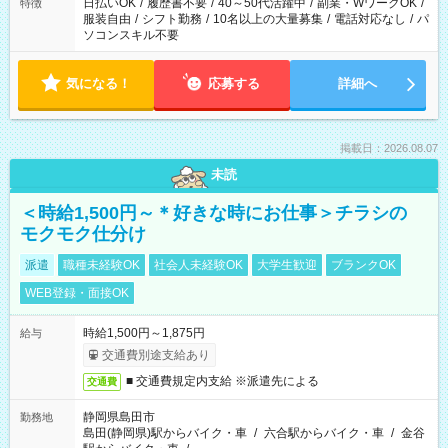
日払いOK
/
履歴書不要
/
40～50代活躍中
/
副業・WワークOK
/
特徴
服装自由
/
シフト勤務
/
10名以上の大量募集
/
電話対応なし
/
パ
ソコンスキル不要
気になる！
応募する
詳細へ
掲載日：2026.08.07
未読
＜時給1,500円～＊好きな時にお仕事＞チラシの
モクモク仕分け
派遣
職種未経験OK
社会人未経験OK
大学生歓迎
ブランクOK
WEB登録・面接OK
時給1,500円～1,875円
給与
交通費別途支給あり
■ 交通費規定内支給 ※派遣先による
交通費
静岡県島田市
勤務地
島田(静岡県)駅からバイク・車
/
六合駅からバイク・車
/
金谷