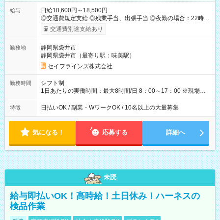
日給10,600円～18,500円
給与
◎交通費規定支給 ◎残業手当、出張手当 ◎夜勤の場合：22時～
翌5時は割増給与 ◎日払い・週払い可(希望者／条件有) ◎社食あ
交通費別途支給あり
り ＜月収例＞ 入社3か月：月収28万 入社1年：月収39万 ◎自分
のぺースで勤務可能 週2～OK！あなたの働き方と相談します♪
静岡県袋井市
勤務地
ダブルワークも可能です☺ ◎髪色、ピアス、タトゥーOK おしゃ
静岡県袋井市（最寄り駅：味美駅）
れも自由に楽しめます！ 【試用期間】試用期間あり 試用期間の
長さ：3ヶ月 雇用形態、給与は本採用時と同じです。
セイフラインズ株式会社
シフト制
勤務時間
1日あたりの実働時間：最大8時間/日 8：00～17：00 ※現場によ
っては多少時間は前後します ▶残業ほとんどなし！ ▶時間より
早く終わることの方が多いと思います。現場によっては午前中
日払いOK / 副業・WワークOK / 10名以上の大量募集
特徴
で終わってしまう場合も。その場合も日給は同額支給！ ▶ご希
望の方は夜勤（21:00～6:00）のお仕事も可能。
気になる！
応募する
詳細へ
未読
給与即払いOK！高時給！土日休み！ハーネスの
検品作業