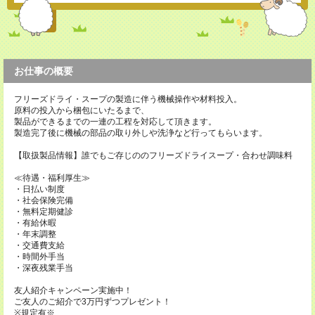
お仕事の概要
フリーズドライ・スープの製造に伴う機械操作や材料投入。
原料の投入から梱包にいたるまで、
製品ができるまでの一連の工程を対応して頂きます。
製造完了後に機械の部品の取り外しや洗浄など行ってもらいます。
【取扱製品情報】誰でもご存じののフリーズドライスープ・合わせ調味料
≪待遇・福利厚生≫
・日払い制度
・社会保険完備
・無料定期健診
・有給休暇
・年末調整
・交通費支給
・時間外手当
・深夜残業手当
友人紹介キャンペーン実施中！
ご友人のご紹介で3万円ずつプレゼント！
※規定有※