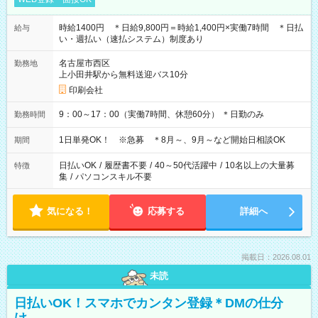
時給1400円 ＊日給9,800円＝時給1,400円×実働7時間 ＊日払
給与
い・週払い（速払システム）制度あり
名古屋市西区
勤務地
上小田井駅から無料送迎バス10分
印刷会社
9：00～17：00（実働7時間、休憩60分） ＊日勤のみ
勤務時間
1日単発OK！ ※急募 ＊8月～、9月～など開始日相談OK
期間
日払いOK
/
履歴書不要
/
40～50代活躍中
/
10名以上の大量募
特徴
集
/
パソコンスキル不要
気になる！
応募する
詳細へ
掲載日：2026.08.01
未読
日払いOK！スマホでカンタン登録＊DMの仕分