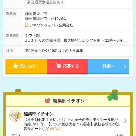
実費支給） ※22:00～翌5:00までは時給25%UP！ ■給与前払い
交通費別途支給あり
制度あり ※前払い額の上限あり、手数料無料（Amazon負担）
そのほか所定の条件が適用されます 【試用期間】試用期間なし
静岡県袋井市
勤務地
静岡県袋井市川井1408-1
アマゾンジャパン合同会社
シフト制
勤務時間
1日あたりの実働時間：最大8時間/日 シフト例 ・22時～0時 入
社後、就業可能シフトをご確認の上、申請してください。
週1日からOK / 10名以上の大量募集
特徴
気になる！
応募する
詳細へ
編集部イチオシ
《単発1日OK！日払い可》＊お菓子のモクモクシール貼り、
時給1900円！【アジア競技大会＊刈谷市】競技会場での設
営サポートなど
(8/7UP!)