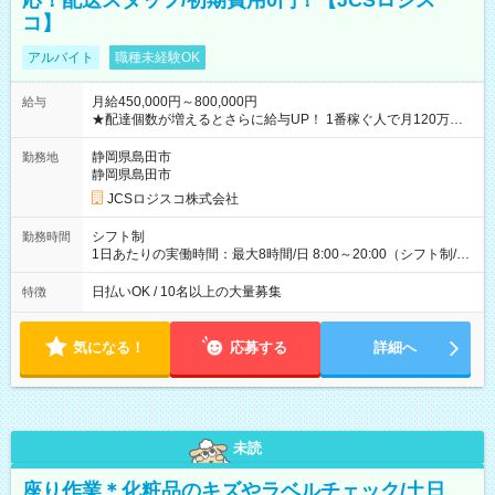
応！配送スタッフ/初期費用0円！【JCSロジス
コ】
アルバイト
職種未経験OK
月給450,000円～800,000円
給与
★配達個数が増えるとさらに給与UP！ 1番稼ぐ人で月120万ほ
ど！ ・主要都市エリア 月収55万円／週5日稼働 月収65万~112
万円／週6日稼働 ・地方郊外エリア 月収40万円／週5日稼働 月
静岡県島田市
勤務地
収40万円~50万円／週6日稼働 ＜モデルイメージ＞ ■月収50万
静岡県島田市
円 (27歳男性/江東区在住)※元建築関係 1日150個配達×25日勤務
JCSロジスコ株式会社
(日休み) ■月収80万円(43歳男性/墨田区在住)※元営業 1日200個
配達×25日勤務(月休み) 【試用期間】試用期間なし
シフト制
勤務時間
1日あたりの実働時間：最大8時間/日 8:00～20:00（シフト制/実
働8時間） ※週5日勤務（場所次第では週4も有り） ※配達状況
によって時間外での勤務可能性有り ※案件により多少の前後あ
日払いOK / 10名以上の大量募集
特徴
り ※配達が完了次第、帰社OKです
気になる！
応募する
詳細へ
未読
座り作業＊化粧品のキズやラベルチェック/土日