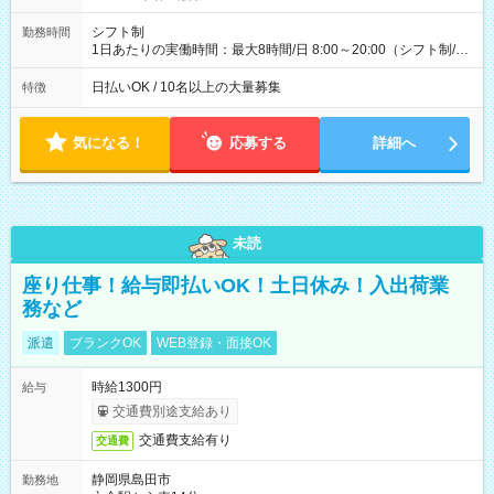
(日休み) ■月収80万円(43歳男性/墨田区在住)※元営業 1日200個
配達×25日勤務(月休み) 【試用期間】試用期間なし
シフト制
勤務時間
1日あたりの実働時間：最大8時間/日 8:00～20:00（シフト制/実
働8時間） ※週5日勤務（場所次第では週4も有り） ※配達状況
によって時間外での勤務可能性有り ※案件により多少の前後あ
日払いOK / 10名以上の大量募集
特徴
り ※配達が完了次第、帰社OKです
気になる！
応募する
詳細へ
未読
座り仕事！給与即払いOK！土日休み！入出荷業
務など
派遣
ブランクOK
WEB登録・面接OK
時給1300円
給与
交通費別途支給あり
交通費支給有り
交通費
静岡県島田市
勤務地