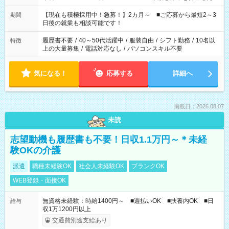
い」 「余裕を持って夕飯の準備がしたい」 「できれば残業はし
たくない」 など、ご希望を教えてくださいね。 ※Wワーク希望
【現在も積極採用中！急募！】2カ月～ ■ご応募から最短2～3
期間
の方へ 今ご覧のお仕事で希望する勤務時間と、もう1つのお仕事
日後の就業も相談可能です！
の勤務時間。 合計で週40時間を超える場合は応募できません。
履歴書不要
/
40～50代活躍中
/
服装自由
/
シフト勤務
/
10名以
特徴
上の大量募集
/
電話対応なし
/
パソコンスキル不要
気になる！
応募する
詳細へ
掲載日：2026.08.07
未読
志望動機も履歴書も不要！日収1.1万円～＊未経
験OKの介護
派遣
職種未経験OK
社会人未経験OK
ブランクOK
WEB登録・面接OK
無資格未経験：時給1400円～ ■週払いOK ■扶養内OK ■日
給与
収1万1200円以上
交通費別途支給あり