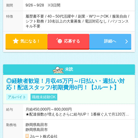
9/26～9/28 ※3日間
期間
履歴書不要
/
40～50代活躍中
/
副業・WワークOK
/
服装自由
/
特徴
シフト勤務
/
10名以上の大量募集
/
電話対応なし
/
パソコンス
キル不要
気になる！
応募する
詳細へ
未読
◎経験者歓迎！月収45万円～/日払い・週払い対
応！配送スタッフ/初期費用0円！【Jルート】
アルバイト
職種未経験OK
月給450,000円～800,000円
給与
★配達個数が増えるとさらに給与UP！ 1番稼ぐ人で月120万ほ
ど！ ・主要都市エリア 月収55万円／週5日稼働 月収65万~112
万円／週6日稼働 ・地方郊外エリア 月収40万円／週5日稼働 月
静岡県島田市
勤務地
収40万円~50万円／週6日稼働 ＜モデルイメージ＞ ■月収50万
静岡県島田市
円 (27歳男性/江東区在住)※元建築関係 1日150個配達×25日勤務
Jルート株式会社