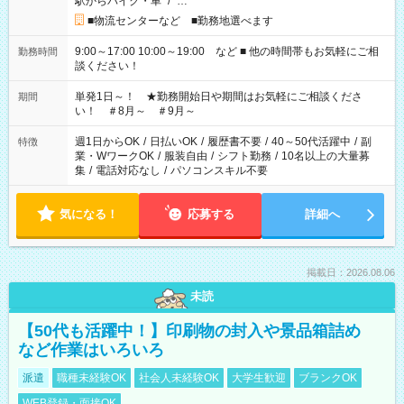
駅からバイク・車
/
…
■物流センターなど ■勤務地選べます
9:00～17:00 10:00～19:00 など ■ 他の時間帯もお気軽にご相
勤務時間
談ください！
単発1日～！ ★勤務開始日や期間はお気軽にご相談くださ
期間
い！ ＃8月～ ＃9月～
週1日からOK
/
日払いOK
/
履歴書不要
/
40～50代活躍中
/
副
特徴
業・WワークOK
/
服装自由
/
シフト勤務
/
10名以上の大量募
集
/
電話対応なし
/
パソコンスキル不要
気になる！
応募する
詳細へ
掲載日：2026.08.06
未読
【50代も活躍中！】印刷物の封入や景品箱詰め
など作業はいろいろ
派遣
職種未経験OK
社会人未経験OK
大学生歓迎
ブランクOK
WEB登録・面接OK