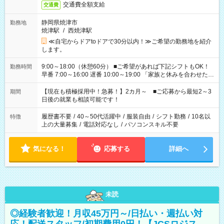
交通費全額支給
交通費
静岡県焼津市
勤務地
焼津駅
/
西焼津駅
≪自宅からドアtoドアで30分以内！≫ご希望の勤務地を紹介
します。
9:00～18:00（休憩60分） ■ご希望があれば下記シフトもOK！
勤務時間
早番 7:00～16:00 遅番 10:00～19:00 「家族と休みを合わせた
い」 「余裕を持って夕飯の準備がしたい」 「できれば残業はし
たくない」 など、ご希望を教えてくださいね。 ※Wワーク希望
【現在も積極採用中！急募！】2カ月～ ■ご応募から最短2～3
期間
の方へ 今ご覧のお仕事で希望する勤務時間と、もう1つのお仕事
日後の就業も相談可能です！
の勤務時間。 合計で週40時間を超える場合は応募できません。
履歴書不要
/
40～50代活躍中
/
服装自由
/
シフト勤務
/
10名以
特徴
上の大量募集
/
電話対応なし
/
パソコンスキル不要
気になる！
応募する
詳細へ
未読
◎経験者歓迎！月収45万円～/日払い・週払い対