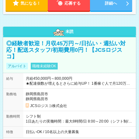
気になる！
応募する
詳細へ
未読
◎経験者歓迎！月収45万円～/日払い・週払い対
応！配送スタッフ/初期費用0円！【JCSロジス
コ】
アルバイト
職種未経験OK
月給450,000円～800,000円
給与
★配達個数が増えるとさらに給与UP！ 1番稼ぐ人で月120万ほ
ど！ ・主要都市エリア 月収55万円／週5日稼働 月収65万~112
万円／週6日稼働 ・地方郊外エリア 月収40万円／週5日稼働 月
静岡県島田市
勤務地
収40万円~50万円／週6日稼働 ＜モデルイメージ＞ ■月収50万
静岡県島田市
円 (27歳男性/江東区在住)※元建築関係 1日150個配達×25日勤務
JCSロジスコ株式会社
(日休み) ■月収80万円(43歳男性/墨田区在住)※元営業 1日200個
配達×25日勤務(月休み) 【試用期間】試用期間なし
シフト制
勤務時間
1日あたりの実働時間：最大8時間/日 8:00～20:00（シフト制/実
働8時間） ※週5日勤務（場所次第では週4も有り） ※配達状況
によって時間外での勤務可能性有り ※案件により多少の前後あ
日払いOK / 10名以上の大量募集
特徴
り ※配達が完了次第、帰社OKです