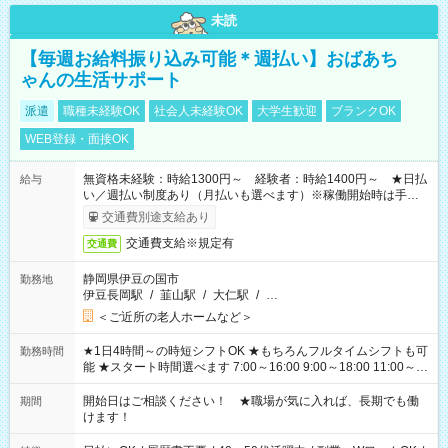
未読
【毎週お給料振り込み可能＊週払い】おばあち
ゃんの生活サポート
派遣
職種未経験OK
社会人未経験OK
大学生歓迎
ブランクOK
WEB登録・面接OK
無資格未経験：時給1300円～ 経験者：時給1400円～ ★日払
給与
い／週払い制度あり（月払いも選べます）※稼働開始時は手続き
完了次第のお支払いとなります。
交通費別途支給あり
交通費支給※規定有
交通費
静岡県伊豆の国市
勤務地
伊豆長岡駅
/
韮山駅
/
大仁駅
/
…
＜ご近所の老人ホームなど＞
★1日4時間～の時短シフトOK ★もちろんフルタイムシフトも可
勤務時間
能 ★スタート時間選べます 7:00～16:00 9:00～18:00 11:00～
20:00 など 残業なし！ ※Wワークの場合、他のお仕事と合わせ
週40時間超の就業はご案内できません ※法令に基づき、週20時
開始日はご相談ください！ ★職場が気に入れば、長期でも働
期間
間以上勤務は社会保険への加入対象となります ※労働者派遣法
けます！
（日雇い派遣の原則禁止）により、短時間・短期間の就業はご
案内が難しい場合があります