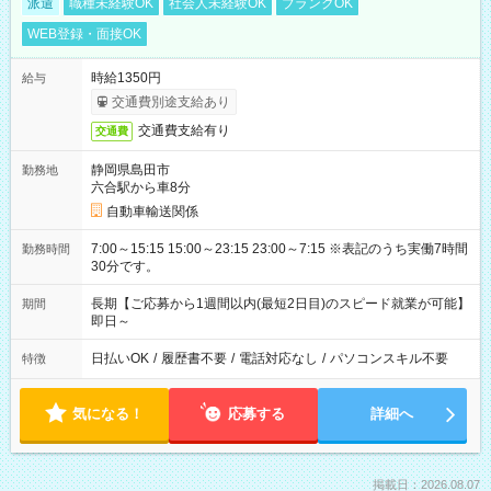
派遣
職種未経験OK
社会人未経験OK
ブランクOK
WEB登録・面接OK
時給1350円
給与
交通費別途支給あり
交通費支給有り
交通費
静岡県島田市
勤務地
六合駅から車8分
自動車輸送関係
7:00～15:15 15:00～23:15 23:00～7:15 ※表記のうち実働7時間
勤務時間
30分です。
長期【ご応募から1週間以内(最短2日目)のスピード就業が可能】
期間
即日～
日払いOK
/
履歴書不要
/
電話対応なし
/
パソコンスキル不要
特徴
気になる！
応募する
詳細へ
掲載日：2026.08.07