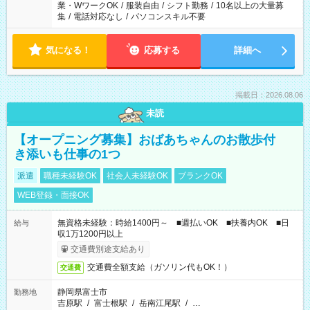
業・WワークOK
/
服装自由
/
シフト勤務
/
10名以上の大量募
集
/
電話対応なし
/
パソコンスキル不要
気になる！
応募する
詳細へ
掲載日：2026.08.06
未読
【オープニング募集】おばあちゃんのお散歩付
き添いも仕事の1つ
派遣
職種未経験OK
社会人未経験OK
ブランクOK
WEB登録・面接OK
無資格未経験：時給1400円～ ■週払いOK ■扶養内OK ■日
給与
収1万1200円以上
交通費別途支給あり
交通費全額支給（ガソリン代もOK！）
交通費
静岡県富士市
勤務地
吉原駅
/
富士根駅
/
岳南江尾駅
/
…