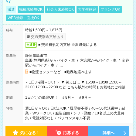
け
派遣
職種未経験OK
社会人未経験OK
大学生歓迎
ブランクOK
WEB登録・面接OK
時給1,500円～1,875円
給与
交通費別途支給あり
■ 交通費規定内支給 ※派遣先による
交通費
静岡県島田市
勤務地
島田(静岡県)駅からバイク・車
/
六合駅からバイク・車
/
金谷
駅からバイク・車
/
…
■物流センターなど ■勤務地選べます
＜1日3時間～OK！＞ ▼ 例えば… ▼ 15:00～18:00 15:00～
勤務時間
22:00 17:00～22:00 など こちら以外の時間もお気軽にご相談く
ださい！
1日だけの単発OK！ ＃8月～ ＃9月～
期間
週1日からOK
/
日払いOK
/
履歴書不要
/
40～50代活躍中
/
副
特徴
業・WワークOK
/
服装自由
/
シフト勤務
/
10名以上の大量募
集
/
電話対応なし
/
パソコンスキル不要
気になる！
応募する
詳細へ