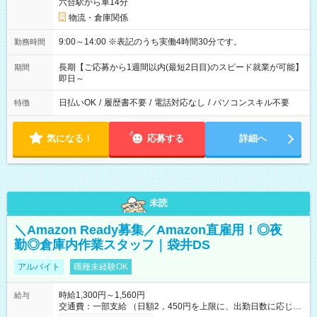
六合駅から車14分
物流・倉庫関係
9:00～14:00 ※表記のうち実働4時間30分です。
勤務時間
長期【ご応募から1週間以内(最短2日目)のスピード就業が可能】
期間
即日～
日払いOK
/
履歴書不要
/
電話対応なし
/
パソコンスキル不要
特徴
気になる！
応募する
詳細へ
未読
＼Amazon Ready募集／Amazon直雇用！◎夜
勤◎倉庫内作業スタッフ｜袋井DS
アルバイト
職種未経験OK
時給1,300円～1,560円
給与
交通費：一部支給 （日額2，450円を上限に、出勤日数に応じて