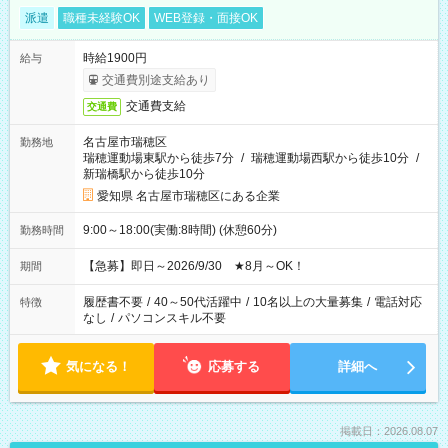
派遣
職種未経験OK
WEB登録・面接OK
時給1900円
給与
交通費別途支給あり
交通費支給
交通費
名古屋市瑞穂区
勤務地
瑞穂運動場東駅から徒歩7分
/
瑞穂運動場西駅から徒歩10分
/
新瑞橋駅から徒歩10分
愛知県 名古屋市瑞穂区にある企業
9:00～18:00(実働:8時間) (休憩60分)
勤務時間
【急募】即日～2026/9/30 ★8月～OK！
期間
履歴書不要
/
40～50代活躍中
/
10名以上の大量募集
/
電話対応
特徴
なし
/
パソコンスキル不要
気になる！
応募する
詳細へ
掲載日：2026.08.07