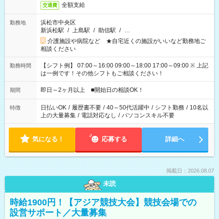
全額支給
交通費
浜松市中央区
勤務地
新浜松駅
/
上島駅
/
助信駅
/
…
介護施設や病院など ★自宅近くの施設がいいなど勤務地ご
相談ください
【シフト例】 07:00～16:00 09:00～18:00 17:00～09:00 ※ 上記
勤務時間
は一例です！その他シフトもご相談ください！
即日～2ヶ月以上 ■開始日の相談OK！
期間
日払いOK
/
履歴書不要
/
40～50代活躍中
/
シフト勤務
/
10名以
特徴
上の大量募集
/
電話対応なし
/
パソコンスキル不要
気になる！
応募する
詳細へ
掲載日：2026.08.07
未読
時給1900円！【アジア競技大会】競技会場での
設営サポート／大量募集