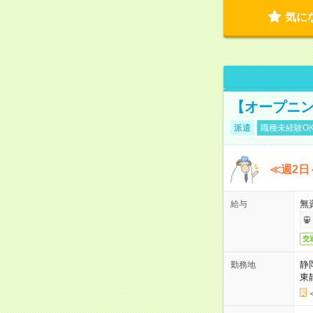
気に
【オープニン
派遣
職種未経験O
≪週2日
無
給与
交
静
勤務地
東