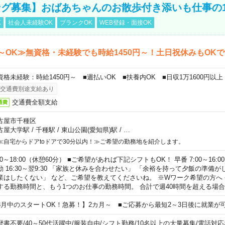
グ募集】おばあちゃんのお散歩付き添いも仕事の
K
社会人未経験OK
ブランクOK
WEB登録・面接OK
～OK≫無資格・未経験でも時給1450円～！土日祝休みもOK
資格未経験：時給1450円～ ■週払いOK ■扶養内OK ■日収1万1600円以上
交通費別途支給あり
交通費全額支給
通費
古屋市千種区
古屋大学駅
/
千種駅
/
東山公園(愛知県)駅
/
…
≪自宅からドアtoドアで30分以内！≫ご希望の勤務地を紹介します。
00～18:00（休憩60分） ■ご希望があれば下記シフトもOK！ 早番 7:00～16:00 遅
勤 16:30～翌9:30 「家族と休みを合わせたい」 「余裕を持って夕飯の準備
業はしたくない」 など、ご希望を教えてくださいね。 ※Wワーク希望の方へ
する勤務時間と、もう1つのお仕事の勤務時間。 合計で週40時間を超える場
8月中のスタートOK！急募！】2カ月～ ■ご応募から最短2～3日後に就業が
歴書不要
/
40～50代活躍中
/
服装自由
/
シフト勤務
/
10名以上の大量募集
/
電話対応