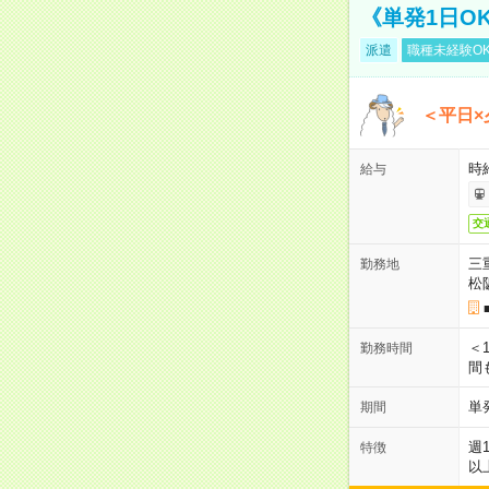
《単発1日O
派遣
職種未経験O
＜平日×
時給
給与
交
三
勤務地
松
＜1
勤務時間
間
単
期間
週
特徴
以