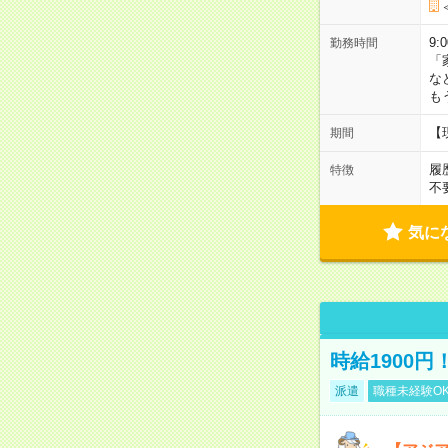
9:
勤務時間
「
な
も
【
期間
履
特徴
不
気に
時給1900
派遣
職種未経験O