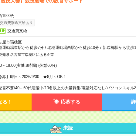
ア競技大会】競技会場での設営サポート
1900円
交通費別途支給あり
交通費支給
通費
古屋市瑞穂区
穂運動場東駅から徒歩7分
/
瑞穂運動場西駅から徒歩10分
/
新瑞橋駅から徒歩1
愛知県 名古屋市瑞穂区にある企業
00～18:00(実働:8時間) (休憩60分)
急募】即日～2026/9/30 ★8月～OK！
歴書不要
/
40～50代活躍中
/
10名以上の大量募集
/
電話対応なし
/
パソコンスキル
なる！
応募する
詳
未読