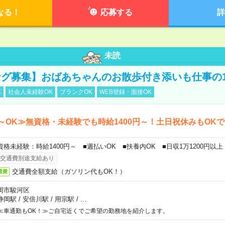
なる！
応募する
詳
未読
グ募集】おばあちゃんのお散歩付き添いも仕事の
K
社会人未経験OK
ブランクOK
WEB登録・面接OK
～OK≫無資格・未経験でも時給1400円～！土日祝休みもOK
資格未経験：時給1400円～ ■週払いOK ■扶養内OK ■日収1万1200円以上
交通費別途支給あり
交通費全額支給（ガソリン代もOK！）
通費
岡市駿河区
静岡駅
/
安倍川駅
/
用宗駅
/
…
≪車通勤もOK！≫ご自宅近くでご希望の勤務地を紹介します。