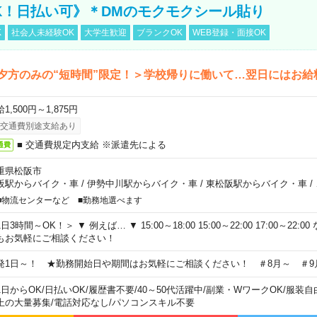
K！日払い可》＊DMのモクモクシール貼り
K
社会人未経験OK
大学生歓迎
ブランクOK
WEB登録・面接OK
夕方のみの“短時間”限定！＞学校帰りに働いて…翌日にはお給
1,500円～1,875円
交通費別途支給あり
■ 交通費規定内支給 ※派遣先による
通費
重県松阪市
阪駅からバイク・車
/
伊勢中川駅からバイク・車
/
東松阪駅からバイク・車
/
■物流センターなど ■勤務地選べます
日3時間～OK！＞ ▼ 例えば… ▼ 15:00～18:00 15:00～22:00 17:00～22
もお気軽にご相談ください！
発1日～！ ★勤務開始日や期間はお気軽にご相談ください！ ＃8月～ ＃9
1日からOK
/
日払いOK
/
履歴書不要
/
40～50代活躍中
/
副業・WワークOK
/
服装自
上の大量募集
/
電話対応なし
/
パソコンスキル不要