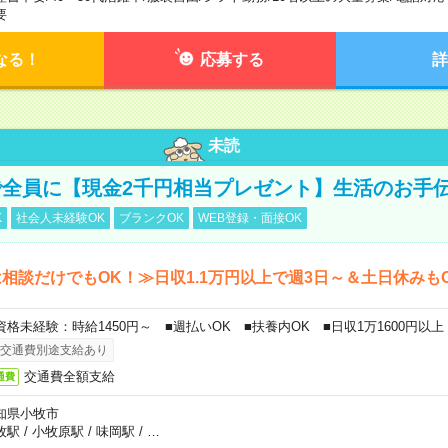
要
なる！
応募する
詳
未読
全員に【現金2千円相当プレゼント】生活のお手
K
社会人未経験OK
ブランクOK
WEB登録・面接OK
相談だけでもOK！≫日収1.1万円以上で週3日～＆土日休みも
資格未経験：時給1450円～ ■週払いOK ■扶養内OK ■日収1万1600円以上
交通費別途支給あり
交通費全額支給
通費
知県小牧市
牧駅
/
小牧原駅
/
味岡駅
/
…