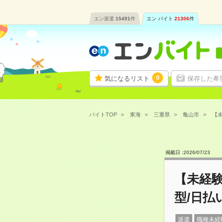
エン派遣
15491
件
エン バイト
21306
件
0
気になるリスト
保存した希
バイトTOP
東海
三重県
亀山市
【未
掲載日 :
2026
/
07
/
23
【未経
型/日払
派遣
職種未経