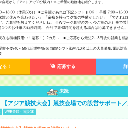
≪自宅からドアtoドアで30分以内！≫ご希望の勤務地を紹介します。
00～18:00（休憩60分） ■ご希望があれば下記シフトもOK！ 早番 7:00～16:00 遅
家族と休みを合わせたい」 「余裕を持って夕飯の準備がしたい」 「できれば
ど、ご希望を教えてくださいね。 ※Wワーク希望の方へ 今ご覧のお仕事で希
う1つのお仕事の勤務時間。 合計で週40時間を超える場合は応募できません。
現在も積極採用中！急募！】2カ月～ ■ご応募から最短2～3日後の就業も相
歴書不要
/
40～50代活躍中
/
服装自由
/
シフト勤務
/
10名以上の大量募集
/
電話対応
要
なる！
応募する
詳
未読
円！【アジア競技大会】競技会場での設営サポート
K
WEB登録・面接OK