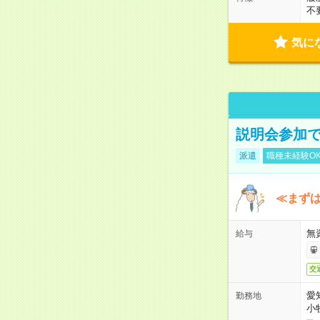
不
気に
説明会参加で
派遣
職種未経験O
≪まずは
無
給与
交
愛
勤務地
小