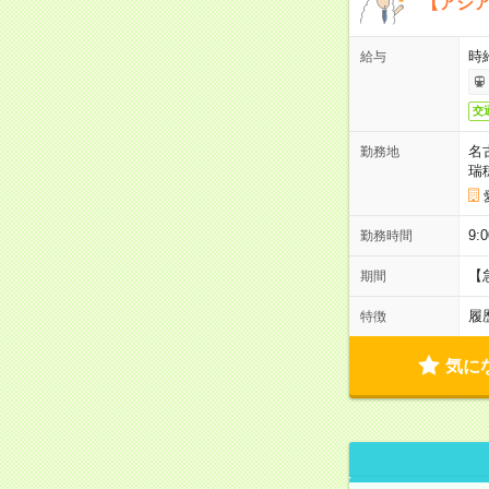
【アジ
時給
給与
交
名
勤務地
瑞
9:
勤務時間
【
期間
履
特徴
気に