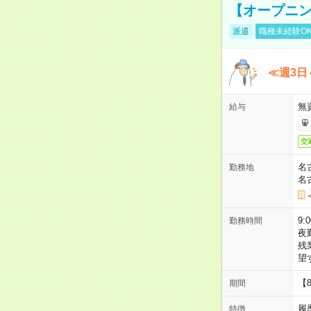
【オープニン
派遣
職種未経験O
≪週3日
無
給与
交
名
勤務地
名
9:
勤務時間
夜
残
望
【
期間
履
特徴