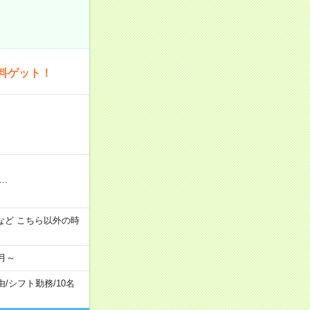
料ゲット！
…
:00 など こちら以外の時
月～
由
/
シフト勤務
/
10名