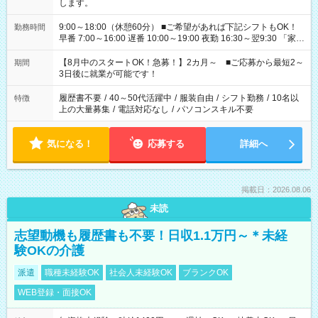
します。
9:00～18:00（休憩60分） ■ご希望があれば下記シフトもOK！
勤務時間
早番 7:00～16:00 遅番 10:00～19:00 夜勤 16:30～翌9:30 「家族
と休みを合わせたい」 「余裕を持って夕飯の準備がしたい」
「できれば残業はしたくない」 など、ご希望を教えてください
【8月中のスタートOK！急募！】2カ月～ ■ご応募から最短2～
期間
ね。 ※Wワーク希望の方へ 今ご覧のお仕事で希望する勤務時間
3日後に就業が可能です！
と、もう1つのお仕事の勤務時間。 合計で週40時間を超える場
合は応募できません。
履歴書不要
/
40～50代活躍中
/
服装自由
/
シフト勤務
/
10名以
特徴
上の大量募集
/
電話対応なし
/
パソコンスキル不要
気になる！
応募する
詳細へ
掲載日：2026.08.06
未読
志望動機も履歴書も不要！日収1.1万円～＊未経
験OKの介護
派遣
職種未経験OK
社会人未経験OK
ブランクOK
WEB登録・面接OK