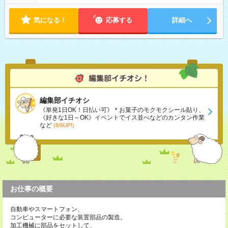
気になる！
応募する
詳細へ
編集部イチオシ
《単発1日OK！日払い可》＊お菓子のモクモクシール貼り、
《好きな1日～OK》イベントでイス並べなどのカンタン作業
など
(8/6UP!)
お仕事の概要
自動車やスマートフォン、
コンピューターに必要な装置部品の製造。
加工機械に部品をセットして、