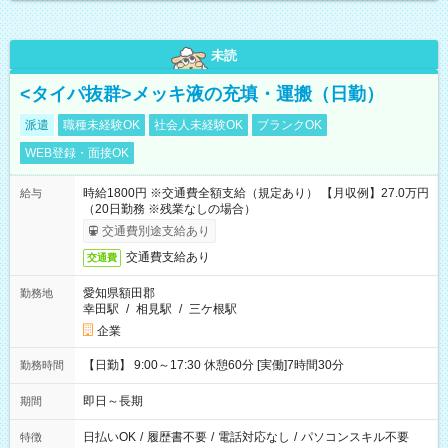
未読
<タイパ抜群>メッキ液の充填・運搬（日勤）
派遣
職種未経験OK
社会人未経験OK
ブランクOK
WEB登録・面接OK
時給1800円 ※交通費全額支給（規定あり） 【月収例】27.0万円
給与
（20日勤務 ※残業なしの場合）
交通費別途支給あり
交通費支給あり
交通費
愛知県額田郡
勤務地
幸田駅
/
相見駅
/
三ケ根駅
企業
【日勤】 9:00～17:30 休憩60分 [実働]7時間30分
勤務時間
即日～長期
期間
日払いOK
/
履歴書不要
/
電話対応なし
/
パソコンスキル不要
特徴