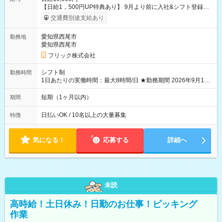
【日給1，500円UP特典あり】 9月より前に入社&シフト登録す
ると 期間中(9/16~10/23) の日給がUP! 日給1万1500円でしっか
交通費別途支給あり
り稼げます♪ 【試用期間】試用期間なし
愛知県西尾市
勤務地
愛知県西尾市
フリック株式会社
シフト制
勤務時間
1日あたりの実働時間：最大8時間/日 ★勤務期間 2026年9月16
日~2026年10月23日 短期勤務OK! 期間中フル勤務できる方優遇
※週3~5日勤務(勤務日数応相談) ※期間前から勤務スタートも可
短期（1ヶ月以内）
期間
能です! ★勤務時間 8:00~17:00(休憩1時間) ※現場により変動あ
り ※夜勤シフトあり
日払いOK / 10名以上の大量募集
特徴
気になる！
応募する
詳細へ
未読
高時給！土日休み！日勤のお仕事！ピッキング
作業