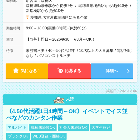
名古屋市瑞穂区
勤務地
瑞穂運動場東駅から徒歩7分
/
瑞穂運動場西駅から徒歩10分
/
新瑞橋駅から徒歩10分
愛知県 名古屋市瑞穂区にある企業
9:00～18:00(実働:8時間) (休憩60分)
勤務時間
【急募】即日～2026/9/30 ★8月～OK！
期間
履歴書不要
/
40～50代活躍中
/
10名以上の大量募集
/
電話対応
特徴
なし
/
パソコンスキル不要
気になる！
応募する
詳細へ
掲載日：2026.08.06
未読
《4.50代活躍1日4時間～OK》イベントでイス並
べなどのカンタン作業
アルバイト
職種未経験OK
社会人未経験OK
大学生歓迎
ブランクOK
WEB登録・面接OK