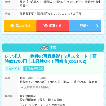
長期【ご応募から1週間以内(最短2日目)のスピード就業が可能】
期間
即日～
履歴書不要
/
電話対応なし
/
パソコンスキル不要
特徴
気になる！
応募する
詳細へ
未読
レア求人！［物件の写真撮影］8月スタート｜高
時給1700円｜未経験OK！岡崎市(cb1sr02)
アルバイト
職種未経験OK
時給1,700円～1,700円
給与
月収例：24万9900円（7h×21日) 日払い、週払いOK（規定有
り） 【試用期間】試用期間なし
交通費別途支給あり
愛知県岡崎市
勤務地
愛知県岡崎市（最寄り駅：東岡崎）
パーソルマーケティング株式会社