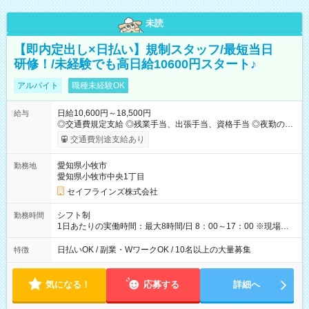
未読
【即内定出し×日払い】規制スタッフ/最短当日
研修！/未経験でも高日給10600円スタート♪
アルバイト
職種未経験OK
日給10,600円～18,500円
給与
◎交通費規定支給 ◎残業手当、出張手当、資格手当 ◎夜勤の場
合：22時～翌5時は割増給与 ◎日払い・週払い可(希望者／条件
交通費別途支給あり
有) ＜月収例＞ 入社3か月：月収28万 入社1年：月収39万 ◎自分
のぺースで勤務可能 週3～OK！あなたの働き方と相談します♪
愛知県小牧市
勤務地
ダブルワークも可能です☺ ◎髪色、ピアス、タトゥーOK おしゃ
愛知県小牧市中央1丁目
れも自由に楽しめます！ 【試用期間】試用期間あり 試用期間の
長さ：3ヶ月 雇用形態、給与は本採用時と同じです。
セイフラインズ株式会社
シフト制
勤務時間
1日あたりの実働時間：最大8時間/日 8：00～17：00 ※現場によ
っては多少時間は前後します ▶残業ほとんどなし！ ▶時間より
早く終わることの方が多いと思います。現場によっては午前中
日払いOK / 副業・WワークOK / 10名以上の大量募集
特徴
で終わってしまう場合も。その場合も日給は同額支給！ ▶ご希
望の方は夜勤（21:00～6:00）のお仕事も可能。
気になる！
応募する
詳細へ