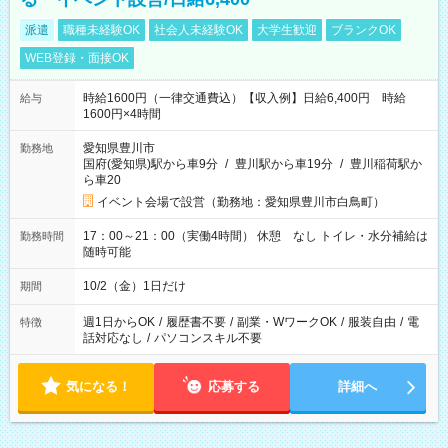
派遣
職種未経験OK
社会人未経験OK
大学生歓迎
ブランクOK
WEB登録・面接OK
時給1600円（一律交通費込）【収入例】日給6,400円 時給
給与
1600円×4時間
愛知県豊川市
勤務地
国府(愛知県)駅から車9分
/
豊川駅から車19分
/
豊川稲荷駅か
ら車20
イベント会場で設営（勤務地：愛知県豊川市白鳥町）
17：00～21：00（実働4時間） 休憩 なし トイレ・水分補給は
勤務時間
随時可能
10/2（金）1日だけ
期間
週1日からOK
/
履歴書不要
/
副業・WワークOK
/
服装自由
/
電
特徴
話対応なし
/
パソコンスキル不要
気になる！
応募する
詳細へ