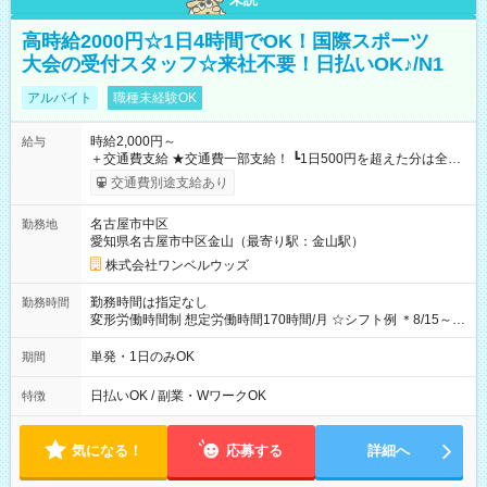
高時給2000円☆1日4時間でOK！国際スポーツ
大会の受付スタッフ☆来社不要！日払いOK♪/N1
アルバイト
職種未経験OK
時給2,000円～
給与
＋交通費支給 ★交通費一部支給！ ┗1日500円を超えた分は全額
支給！ ※往復500円以内の方は自己負担となります ★日払い
交通費別途支給あり
OK！（規定あり） ┗働いたその日に現金GET♪ お仕事後はコン
ビニATMから 日払い分を引き落とせます！ 【試用期間】試用
名古屋市中区
勤務地
期間なし
愛知県名古屋市中区金山（最寄り駅：金山駅）
株式会社ワンベルウッズ
勤務時間は指定なし
勤務時間
変形労働時間制 想定労働時間170時間/月 ☆シフト例 ＊8/15～
10/26 全日共通 08：00～12：00 17：00～21：00 ＊8/31
～9/19のみ下記シフトもあります！ 12：00～16：00 ＊9/6～
単発・1日のみOK
期間
10/6、10/11～26のみ下記シフトもあります！ 07：00～11：
00
日払いOK / 副業・WワークOK
特徴
気になる！
応募する
詳細へ