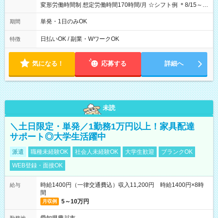
変形労働時間制 想定労働時間170時間/月 ☆シフト例 ＊8/15～
10/26 全日共通 08：00～12：00 17：00～21：00 ＊8/31
～9/19のみ下記シフトもあります！ 12：00～16：00 ＊9/6～
単発・1日のみOK
期間
10/6、10/11～26のみ下記シフトもあります！ 07：00～11：
00
日払いOK / 副業・WワークOK
特徴
気になる！
応募する
詳細へ
未読
＼土日限定・単発／1勤務1万円以上！家具配達
サポート◎大学生活躍中
派遣
職種未経験OK
社会人未経験OK
大学生歓迎
ブランクOK
WEB登録・面接OK
時給1400円（一律交通費込）収入11,200円 時給1400円×8時
給与
間
5～10万円
月収例