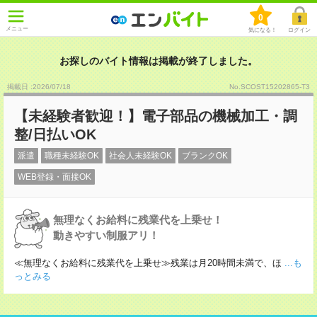
0
メニュー
気になる！
ログイン
お探しのバイト情報は掲載が終了しました。
掲載日 :2026
/
07
/
18
No.SCOST15202865-T3
【未経験者歓迎！】電子部品の機械加工・調
整/日払いOK
派遣
職種未経験OK
社会人未経験OK
ブランクOK
WEB登録・面接OK
無理なくお給料に残業代を上乗せ！
動きやすい制服アリ！
≪無理なくお給料に残業代を上乗せ≫残業は月20時間未満で、ほ
...も
っとみる