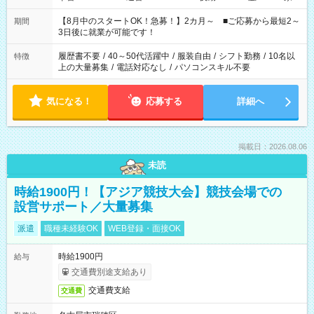
と休みを合わせたい」 「余裕を持って夕飯の準備がしたい」
「できれば残業はしたくない」 など、ご希望を教えてください
【8月中のスタートOK！急募！】2カ月～ ■ご応募から最短2～
期間
ね。 ※Wワーク希望の方へ 今ご覧のお仕事で希望する勤務時間
3日後に就業が可能です！
と、もう1つのお仕事の勤務時間。 合計で週40時間を超える場
合は応募できません。
履歴書不要
/
40～50代活躍中
/
服装自由
/
シフト勤務
/
10名以
特徴
上の大量募集
/
電話対応なし
/
パソコンスキル不要
気になる！
応募する
詳細へ
掲載日：2026.08.06
未読
時給1900円！【アジア競技大会】競技会場での
設営サポート／大量募集
派遣
職種未経験OK
WEB登録・面接OK
時給1900円
給与
交通費別途支給あり
交通費支給
交通費