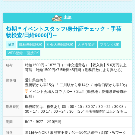
未読
短期＊イベントスタッフ/身分証チェック・手荷
物検査/日給9000円～
派遣
職種未経験OK
社会人未経験OK
大学生歓迎
ブランクOK
WEB登録・面接OK
時給1500円～1875円（一律交通費込）【収入例】5.6万円以上
給与
可能 時給1500円×7.5時間×5日間（勤務日数により異なる）
愛知県豊橋市
勤務地
豊橋駅から車15分
/
二川駅から車14分
/
赤岩口駅から車10分
イベント会場入口でサポートStaff（勤務地：愛知県豊橋市岩
田町）
勤務時間は、複数あり 05：00～15：30 07：30～22：30 08：
勤務時間
30～17：00 17：00～24：30 など ※実働8時間以上となる勤
務もあります。 【休憩】60分+他休憩あり 交替で取得します。
安全面に配慮しこまめな休憩があります。
9/17～9/27 ※10日間
期間
週1日からOK
/
履歴書不要
/
40～50代活躍中
/
副業・Wワーク
特徴