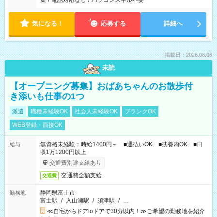
集
/
電話対応なし
/
パソコンスキル不要
気になる！
応募する
詳細へ
掲載日：2026.08.06
未読
【オープニング募集】おばあちゃんのお散歩付
き添いも仕事の1つ
派遣
職種未経験OK
社会人未経験OK
ブランクOK
WEB登録・面接OK
無資格未経験：時給1400円～ ■週払いOK ■扶養内OK ■日
給与
収1万1200円以上
交通費別途支給あり
交通費全額支給
交通費
静岡県富士市
勤務地
富士駅
/
入山瀬駅
/
須津駅
/
…
≪自宅からドアtoドアで30分以内！≫ご希望の勤務地を紹介