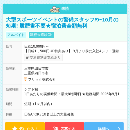
未読
大型スポーツイベントの警備スタッフ/9~10月の
短期! 履歴書不要★宿泊費全額無料
アルバイト
職種未経験OK
日給10,000円～
給与
【日給1，500円UP特典あり】 9月より前に入社&シフト登録す
ると 期間中(9/16~10/23) の日給がUP! 日給1万1500円でしっか
交通費別途支給あり
り稼げます♪ 【試用期間】試用期間なし
三重県四日市市
勤務地
三重県四日市市
フリック株式会社
シフト制
勤務時間
1日あたりの実働時間：最大8時間/日 ★勤務期間 2026年9月16
日~2026年10月23日 短期勤務OK! 期間中フル勤務できる方優遇
※週3~5日勤務(勤務日数応相談) ※期間前から勤務スタートも可
短期（1ヶ月以内）
期間
能です! ★勤務時間 8:00~17:00(休憩1時間) ※現場により変動あ
り ※夜勤シフトあり
日払いOK / 10名以上の大量募集
特徴
気になる！
応募する
詳細へ