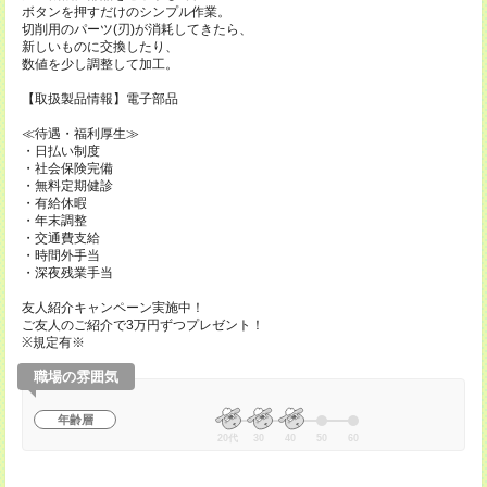
ボタンを押すだけのシンプル作業。
切削用のパーツ(刃)が消耗してきたら、
新しいものに交換したり、
数値を少し調整して加工。
【取扱製品情報】電子部品
≪待遇・福利厚生≫
・日払い制度
・社会保険完備
・無料定期健診
・有給休暇
・年末調整
・交通費支給
・時間外手当
・深夜残業手当
友人紹介キャンペーン実施中！
ご友人のご紹介で3万円ずつプレゼント！
※規定有※
職場の雰囲気
年齢層
20代
30
40
50
60