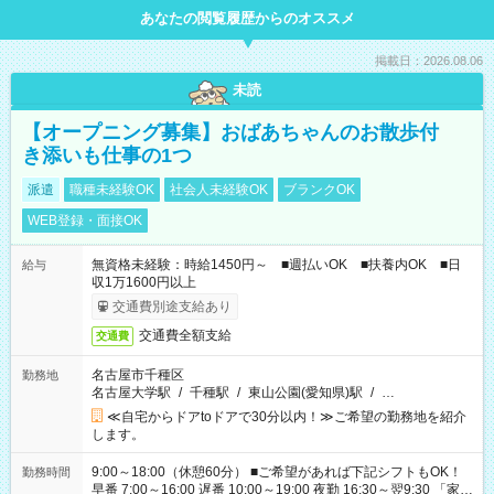
あなたの閲覧履歴からのオススメ
掲載日：2026.08.06
未読
【オープニング募集】おばあちゃんのお散歩付
き添いも仕事の1つ
派遣
職種未経験OK
社会人未経験OK
ブランクOK
WEB登録・面接OK
無資格未経験：時給1450円～ ■週払いOK ■扶養内OK ■日
給与
収1万1600円以上
交通費別途支給あり
交通費全額支給
交通費
名古屋市千種区
勤務地
名古屋大学駅
/
千種駅
/
東山公園(愛知県)駅
/
…
≪自宅からドアtoドアで30分以内！≫ご希望の勤務地を紹介
します。
9:00～18:00（休憩60分） ■ご希望があれば下記シフトもOK！
勤務時間
早番 7:00～16:00 遅番 10:00～19:00 夜勤 16:30～翌9:30 「家族