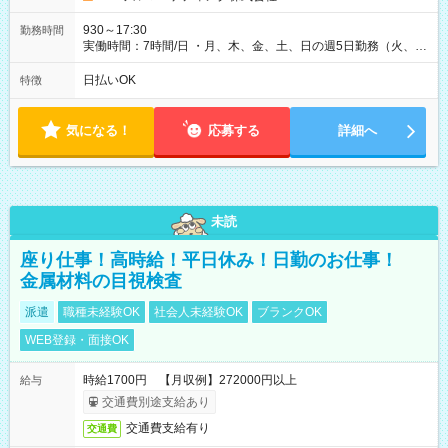
930～17:30
勤務時間
実働時間：7時間/日 ・月、木、金、土、日の週5日勤務（火、水
は固定休です／夏季、年末年始等、長期休暇有り！） ・ワンシ
フト！ 残業ほぼナシ（0～5h/月）
日払いOK
特徴
気になる！
応募する
詳細へ
未読
座り仕事！高時給！平日休み！日勤のお仕事！
金属材料の目視検査
派遣
職種未経験OK
社会人未経験OK
ブランクOK
WEB登録・面接OK
時給1700円 【月収例】272000円以上
給与
交通費別途支給あり
交通費支給有り
交通費