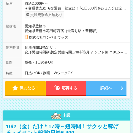
時給2,000円～
給与
＋交通費支給 ★交通費一部支給！ ┗1日500円を超えた分は全額
支給！ ※往復500円以内の方は自己負担となります ★日払い
交通費別途支給あり
OK！（規定あり） ┗働いたその日に現金GET♪ お仕事後はコン
ビニATMから 日払い分を引き落とせます！ 【試用期間】試用
愛知県豊橋市
勤務地
期間なし
愛知県豊橋市花田町西宿（最寄り駅：豊橋駅）
株式会社ワンベルウッズ
勤務時間は指定なし
勤務時間
変形労働時間制 想定労働時間170時間/月 ☆シフト例 ＊8/15～
10/26 全日共通 08：00～12：00 17：00～21：00 ＊8/31
～9/19のみ下記シフトもあります！ 12：00～16：00 ＊9/6～
単発・1日のみOK
期間
10/6、10/11～26のみ下記シフトもあります！ 07：00～11：
00
日払いOK / 副業・WワークOK
特徴
気になる！
応募する
詳細へ
未読
10/2（金）だけ＊17時～短時間！サクッと稼げ
る・イベント設営/日給6,400