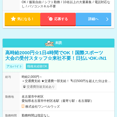
OK
/
服装自由
/
シフト勤務
/
10名以上の大量募集
/
電話対応な
し
/
パソコンスキル不要
気になる！
応募する
詳細へ
未読
高時給2000円☆1日4時間でOK！国際スポーツ
大会の受付スタッフ☆来社不要！日払いOK♪/N1
アルバイト
職種未経験OK
時給2,000円～
給与
＋交通費支給 ★交通費一部支給！ ┗1日500円を超えた分は全額
支給！ ※往復500円以内の方は自己負担となります ★日払い
交通費別途支給あり
OK！（規定あり） ┗働いたその日に現金GET♪ お仕事後はコン
ビニATMから 日払い分を引き落とせます！ 【試用期間】試用
名古屋市中村区
勤務地
期間なし
愛知県名古屋市中村区名駅（最寄り駅：名古屋駅）
株式会社ワンベルウッズ
勤務時間は指定なし
勤務時間