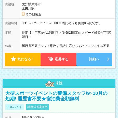
愛知県東海市
勤務地
太田川駅
その他製造
8:15～17:15 21:00～6:00 ※表記のうち実働8時間です。
勤務時間
長期【ご応募から1週間以内(最短2日目)のスピード就業が可能】
期間
即日～
履歴書不要
/
シフト勤務
/
電話対応なし
/
パソコンスキル不要
特徴
気になる！
応募する
詳細へ
未読
大型スポーツイベントの警備スタッフ/9~10月の
短期! 履歴書不要★宿泊費全額無料
アルバイト
職種未経験OK
日給10,000円～
給与