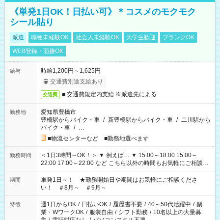
《単発1日OK！日払い可》＊コスメのモクモク
シール貼り
派遣
職種未経験OK
社会人未経験OK
大学生歓迎
ブランクOK
WEB登録・面接OK
時給1,200円～1,625円
給与
交通費別途支給あり
■ 交通費規定内支給 ※派遣先による
交通費
愛知県豊橋市
勤務地
豊橋駅からバイク・車
/
新豊橋駅からバイク・車
/
二川駅から
バイク・車
/
…
■物流センターなど ■勤務地選べます
＜1日3時間～OK！＞ ▼ 例えば… ▼ 15:00～18:00 15:00～
勤務時間
22:00 17:00～22:00 など こちら以外の時間もお気軽にご相談く
ださい！
単発1日～！ ★勤務開始日や期間はお気軽にご相談くださ
期間
い！ ＃8月～ ＃9月～
週1日からOK
/
日払いOK
/
履歴書不要
/
40～50代活躍中
/
副
特徴
業・WワークOK
/
服装自由
/
シフト勤務
/
10名以上の大量募