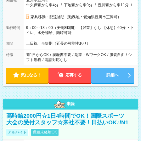
愛知県豊川市
勤務地
牛久保駅から車4分
/
下地駅から車9分
/
豊川駅から車11分
/
…
家具移動・配達補助（勤務地：愛知県豊川市正岡町）
9：00～18：00（実働8時間） 【残業】なし 【休憩】60分 ・ト
勤務時間
イレ、水分補給、随時可能
土日祝 ※短期（延長の可能性あり）
期間
週1日からOK
/
履歴書不要
/
副業・WワークOK
/
服装自由
/
シ
特徴
フト勤務
/
電話対応なし
気になる！
応募する
詳細へ
未読
高時給2000円☆1日4時間でOK！国際スポーツ
大会の受付スタッフ☆来社不要！日払いOK♪/N1
アルバイト
職種未経験OK