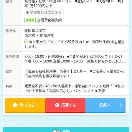
無資格未経験：時給1400円～ ■週払いOK ■扶養内OK ■日
給与
収1万1200円以上
交通費別途支給あり
交通費全額支給
交通費
静岡県焼津市
勤務地
焼津駅
/
西焼津駅
≪自宅からドアtoドアで30分以内！≫ご希望の勤務地を紹介
します。
9:00～18:00（休憩60分） ■ご希望があれば下記シフトもOK！
勤務時間
早番 7:00～16:00 遅番 10:00～19:00 「家族と休みを合わせた
い」 「余裕を持って夕飯の準備がしたい」 「できれば残業はし
たくない」 など、ご希望を教えてくださいね。 ※Wワーク希望
【現在も積極採用中！急募！】2カ月～ ■ご応募から最短2～3
期間
の方へ 今ご覧のお仕事で希望する勤務時間と、もう1つのお仕事
日後の就業も相談可能です！
の勤務時間。 合計で週40時間を超える場合は応募できません。
履歴書不要
/
40～50代活躍中
/
服装自由
/
シフト勤務
/
10名以
特徴
上の大量募集
/
電話対応なし
/
パソコンスキル不要
気になる！
応募する
詳細へ
未読