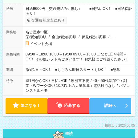
日給9600円（交通費込みor無し） ■日払いOK！ ■日給保証
給与
あり！
交通費別途支給あり
名古屋市中区
勤務地
栄(愛知県)駅
/
金山(愛知県)駅
/
伏見(愛知県)駅
/
…
イベント会場
09:00～18:00 10:00～19:00 09:00～13:00 …など1日4時間～
勤務時間
OK！ その他シフトもございます！ お気軽にご相談ください！
激短1日～OK！ ■もちろん即日スタートもOK！ ■急募
期間
週1日からOK
/
日払いOK
/
履歴書不要
/
40～50代活躍中
/
副
特徴
業・WワークOK
/
10名以上の大量募集
/
電話対応なし
/
パソコ
ンスキル不要
気になる！
応募する
詳細へ
掲載日：2026.08.05
未読