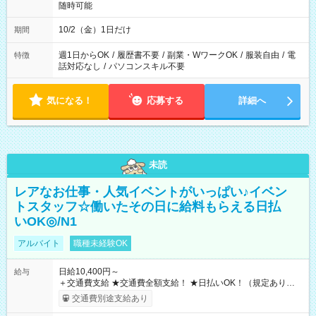
随時可能
10/2（金）1日だけ
期間
週1日からOK
/
履歴書不要
/
副業・WワークOK
/
服装自由
/
電
特徴
話対応なし
/
パソコンスキル不要
気になる！
応募する
詳細へ
未読
レアなお仕事・人気イベントがいっぱい♪イベン
トスタッフ☆働いたその日に給料もらえる日払
いOK◎/N1
アルバイト
職種未経験OK
日給10,400円～
給与
＋交通費支給 ★交通費全額支給！ ★日払いOK！（規定あり） ┗
働いたその日に現金GET♪ お仕事後はコンビニATMから 日払
交通費別途支給あり
い分を引き落とせます！ 【試用期間】試用期間なし