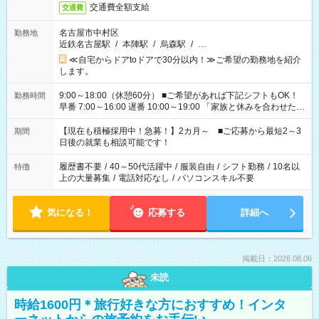
交通費全額支給
交通費
名古屋市中村区
勤務地
近鉄名古屋駅
/
本陣駅
/
烏森駅
/
…
≪自宅からドアtoドアで30分以内！≫ご希望の勤務地を紹介
します。
9:00～18:00（休憩60分） ■ご希望があれば下記シフトもOK！
勤務時間
早番 7:00～16:00 遅番 10:00～19:00 「家族と休みを合わせた
い」 「余裕を持って夕飯の準備がしたい」 「できれば残業はし
たくない」 など、ご希望を教えてくださいね。 ※Wワーク希望
【現在も積極採用中！急募！】2カ月～ ■ご応募から最短2～3
期間
の方へ 今ご覧のお仕事で希望する勤務時間と、もう1つのお仕事
日後の就業も相談可能です！
の勤務時間。 合計で週40時間を超える場合は応募できません。
履歴書不要
/
40～50代活躍中
/
服装自由
/
シフト勤務
/
10名以
特徴
上の大量募集
/
電話対応なし
/
パソコンスキル不要
気になる！
応募する
詳細へ
掲載日：2026.08.06
未読
時給1600円＊旅行好きな方におすすめ！インタ