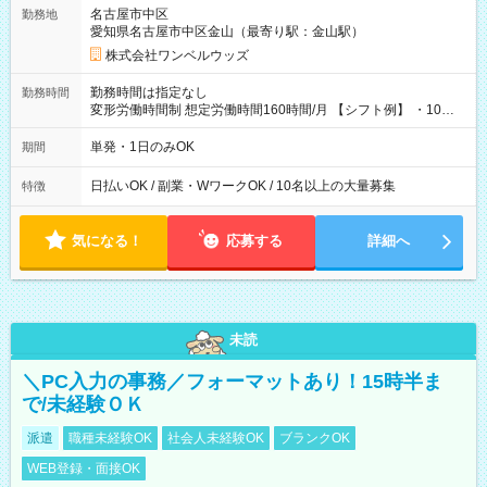
名古屋市中区
勤務地
愛知県名古屋市中区金山（最寄り駅：金山駅）
株式会社ワンベルウッズ
勤務時間は指定なし
勤務時間
変形労働時間制 想定労働時間160時間/月 【シフト例】 ・10：
00～20：00
単発・1日のみOK
期間
日払いOK / 副業・WワークOK / 10名以上の大量募集
特徴
気になる！
応募する
詳細へ
未読
＼PC入力の事務／フォーマットあり！15時半ま
で/未経験ＯＫ
派遣
職種未経験OK
社会人未経験OK
ブランクOK
WEB登録・面接OK