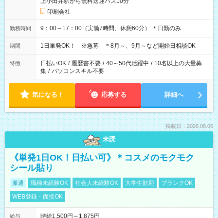
上小田井駅から無料送迎バス10分
印刷会社
9：00～17：00（実働7時間、休憩60分） ＊日勤のみ
勤務時間
1日単発OK！ ※急募 ＊8月～、9月～など開始日相談OK
期間
日払いOK
/
履歴書不要
/
40～50代活躍中
/
10名以上の大量募
特徴
集
/
パソコンスキル不要
気になる！
応募する
詳細へ
掲載日：2026.08.06
未読
《単発1日OK！日払い可》＊コスメのモクモク
シール貼り
派遣
職種未経験OK
社会人未経験OK
大学生歓迎
ブランクOK
WEB登録・面接OK
時給1,500円～1,875円
給与