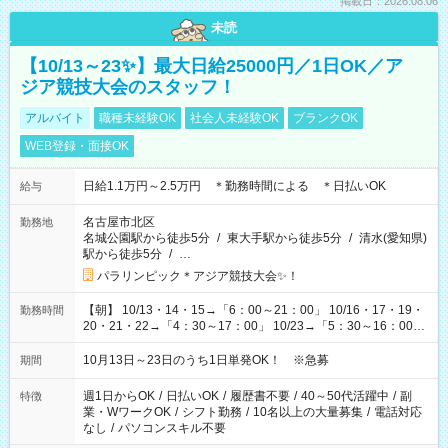
掲載日：2026.08.06
未読
【10/13～23✨】最大日給25000円／1日OK／ア
ジア競技大会のスタッフ！
アルバイト
職種未経験OK
社会人未経験OK
ブランクOK
WEB登録・面接OK
日給1.1万円～2.5万円 ＊勤務時間による ＊日払いOK
給与
名古屋市北区
勤務地
名城公園駅から徒歩5分
/
東大手駅から徒歩5分
/
清水(愛知県)
駅から徒歩5分
/
…
パラリンピック＊アジア競技大会✨！
【朝】 10/13・14・15→「6：00～21：00」 10/16・17・19・
勤務時間
20・21・22→「4：30～17：00」 10/23→「5：30～16：00」
【夕方】 10/16・17・19～21→「17：00～26：00」
10/22→「17：00～24：30」 10/23→「16：00～23：00」 ＊
10月13日～23日のうち1日単発OK！ ※急募
期間
勤務時間に関して、面談時にしっかりお伝えします！ 朝だ
け、夕方だけ、などもOKです！
週1日からOK
/
日払いOK
/
履歴書不要
/
40～50代活躍中
/
副
特徴
業・WワークOK
/
シフト勤務
/
10名以上の大量募集
/
電話対応
なし
/
パソコンスキル不要