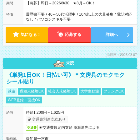
【急募】即日～2026/9/30 ★8月～OK！
期間
履歴書不要
/
40～50代活躍中
/
10名以上の大量募集
/
電話対応
特徴
なし
/
パソコンスキル不要
気になる！
応募する
詳細へ
掲載日：2026.08.07
未読
《単発1日OK！日払い可》＊文房具のモクモク
シール貼り
派遣
職種未経験OK
社会人未経験OK
大学生歓迎
ブランクOK
WEB登録・面接OK
時給1,200円～1,625円
給与
交通費別途支給あり
■ 交通費規定内支給 ※派遣先による
交通費
愛知県一宮市
勤務地