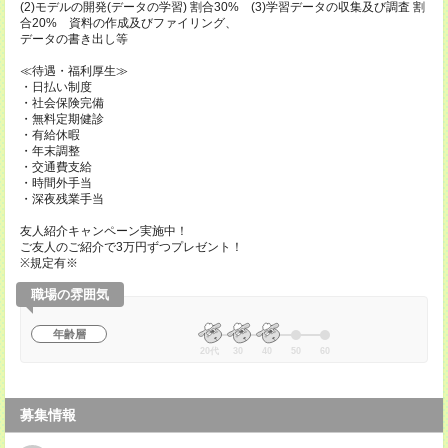
(2)モデルの開発(データの学習) 割合30% (3)学習データの収集及び調査 割
合20% 資料の作成及びファイリング、
データの書き出し等
≪待遇・福利厚生≫
・日払い制度
・社会保険完備
・無料定期健診
・有給休暇
・年末調整
・交通費支給
・時間外手当
・深夜残業手当
友人紹介キャンペーン実施中！
ご友人のご紹介で3万円ずつプレゼント！
※規定有※
職場の雰囲気
年齢層
20代
30
40
50
60
募集情報