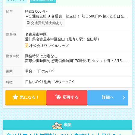
時給2,000円～
給与
＋交通費支給 ★交通費一部支給！ ┗1日500円を超えた分は全額
支給！ ※往復500円以内の方は自己負担となります ★日払い
交通費別途支給あり
OK！（規定あり） ┗働いたその日に現金GET♪ お仕事後はコン
ビニATMから 日払い分を引き落とせます！ 【試用期間】試用
名古屋市中区
勤務地
期間なし
愛知県名古屋市中区金山（最寄り駅：金山駅）
株式会社ワンベルウッズ
勤務時間は指定なし
勤務時間
変形労働時間制 想定労働時間170時間/月 ☆シフト例 ＊8/15～
10/26 全日共通 08：00～12：00 17：00～21：00 ＊8/31
～9/19のみ下記シフトもあります！ 12：00～16：00 ＊9/6～
単発・1日のみOK
期間
10/6、10/11～26のみ下記シフトもあります！ 07：00～11：
00
日払いOK / 副業・WワークOK
特徴
気になる！
応募する
詳細へ
未読