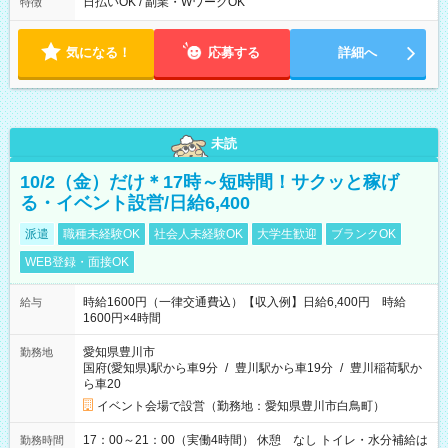
日払いOK / 副業・WワークOK
特徴
気になる！
応募する
詳細へ
未読
10/2（金）だけ＊17時～短時間！サクッと稼げ
る・イベント設営/日給6,400
派遣
職種未経験OK
社会人未経験OK
大学生歓迎
ブランクOK
WEB登録・面接OK
時給1600円（一律交通費込）【収入例】日給6,400円 時給
給与
1600円×4時間
愛知県豊川市
勤務地
国府(愛知県)駅から車9分
/
豊川駅から車19分
/
豊川稲荷駅か
ら車20
イベント会場で設営（勤務地：愛知県豊川市白鳥町）
17：00～21：00（実働4時間） 休憩 なし トイレ・水分補給は
勤務時間