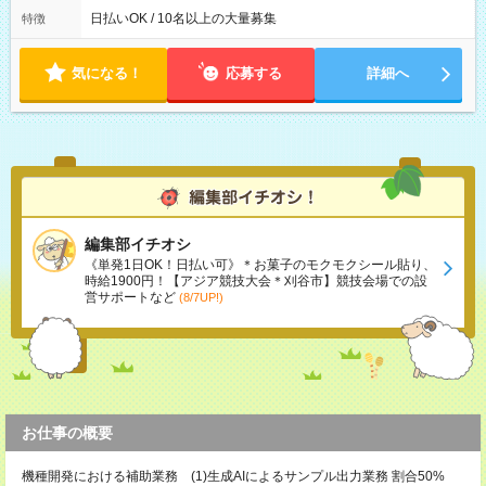
日払いOK / 10名以上の大量募集
特徴
気になる！
応募する
詳細へ
編集部イチオシ
《単発1日OK！日払い可》＊お菓子のモクモクシール貼り、
時給1900円！【アジア競技大会＊刈谷市】競技会場での設
営サポートなど
(8/7UP!)
お仕事の概要
機種開発における補助業務 (1)生成AIによるサンプル出力業務 割合50%