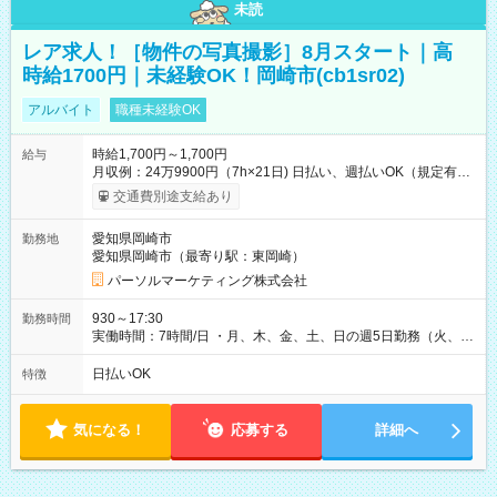
未読
レア求人！［物件の写真撮影］8月スタート｜高
時給1700円｜未経験OK！岡崎市(cb1sr02)
アルバイト
職種未経験OK
時給1,700円～1,700円
給与
月収例：24万9900円（7h×21日) 日払い、週払いOK（規定有
り） 【試用期間】試用期間なし
交通費別途支給あり
愛知県岡崎市
勤務地
愛知県岡崎市（最寄り駅：東岡崎）
パーソルマーケティング株式会社
930～17:30
勤務時間
実働時間：7時間/日 ・月、木、金、土、日の週5日勤務（火、水
は固定休です／夏季、年末年始等、長期休暇有り！） ・ワンシ
フト！ 残業ほぼナシ（0～5h/月）
日払いOK
特徴
気になる！
応募する
詳細へ