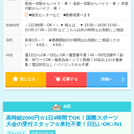
尾張一宮駅からバイク・車
/
名鉄一宮駅からバイク・車
/
木曽
川駅からバイク・車
/
…
■物流センターなど ■勤務地選べます
＜1日3時間～OK！＞ ▼ 例えば… ▼ 15:00～18:00 15:00～
勤務時間
22:00 17:00～22:00 など こちら以外の時間もお気軽にご相談く
ださい！
単発1日～！ ★勤務開始日や期間はお気軽にご相談くださ
期間
い！ ＃8月～ ＃9月～
週1日からOK
/
日払いOK
/
履歴書不要
/
40～50代活躍中
/
副
特徴
業・WワークOK
/
服装自由
/
シフト勤務
/
10名以上の大量募
集
/
電話対応なし
/
パソコンスキル不要
気になる！
応募する
詳細へ
未読
高時給2000円☆1日4時間でOK！国際スポーツ
大会の受付スタッフ☆来社不要！日払いOK♪/N1
アルバイト
職種未経験OK