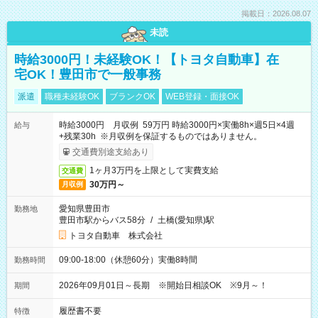
掲載日：2026.08.07
未読
時給3000円！未経験OK！【トヨタ自動車】在
宅OK！豊田市で一般事務
派遣
職種未経験OK
ブランクOK
WEB登録・面接OK
時給3000円 月収例 59万円 時給3000円×実働8h×週5日×4週
給与
+残業30h ※月収例を保証するものではありません。
交通費別途支給あり
1ヶ月3万円を上限として実費支給
交通費
30万円～
月収例
愛知県豊田市
勤務地
豊田市駅からバス58分
/
土橋(愛知県)駅
トヨタ自動車 株式会社
09:00-18:00（休憩60分）実働8時間
勤務時間
2026年09月01日～長期 ※開始日相談OK ※9月～！
期間
履歴書不要
特徴