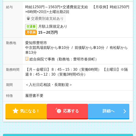
時給1250円～1563円+交通費規定支給 【月収例】時給1250円
給与
×6時間×20日+土曜出勤2回
交通費別途支給あり
月額上限規定あり
交通費
15～20万円
月収例
愛知県豊明市
勤務地
中京競馬場前駅から車10分
/
前後駅から車10分
/
有松駅から
車13分
総合病院で事務（勤務地：豊明市沓掛町）
【月～金曜日】 8：45～15：30（実働6時間） 【土曜日】※隔
勤務時間
週 8：45～12：30（実働3時間45分）
＜入社日応相談・長期歓迎＞
期間
履歴書不要
特徴
気になる！
応募する
詳細へ