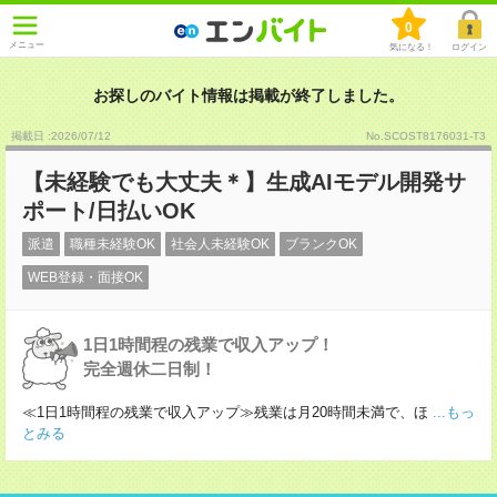
0
メニュー
気になる！
ログイン
お探しのバイト情報は掲載が終了しました。
掲載日 :2026
/
07
/
12
No.SCOST8176031-T3
【未経験でも大丈夫＊】生成AIモデル開発サ
ポート/日払いOK
派遣
職種未経験OK
社会人未経験OK
ブランクOK
WEB登録・面接OK
1日1時間程の残業で収入アップ！
完全週休二日制！
≪1日1時間程の残業で収入アップ≫残業は月20時間未満で、ほ
...もっ
とみる