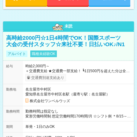
未読
高時給2000円☆1日4時間でOK！国際スポーツ
大会の受付スタッフ☆来社不要！日払いOK♪/N1
アルバイト
職種未経験OK
時給2,000円～
給与
＋交通費支給 ★交通費一部支給！ ┗1日500円を超えた分は全額
支給！ ※往復500円以内の方は自己負担となります ★日払い
交通費別途支給あり
OK！（規定あり） ┗働いたその日に現金GET♪ お仕事後はコン
ビニATMから 日払い分を引き落とせます！ 【試用期間】試用
名古屋市中村区
勤務地
期間なし
愛知県名古屋市中村区名駅（最寄り駅：名古屋駅）
株式会社ワンベルウッズ
勤務時間は指定なし
勤務時間
変形労働時間制 想定労働時間170時間/月 ☆シフト例 ＊8/15～
10/26 全日共通 08：00～12：00 17：00～21：00 ＊8/31
～9/19のみ下記シフトもあります！ 12：00～16：00 ＊9/6～
単発・1日のみOK
期間
10/6、10/11～26のみ下記シフトもあります！ 07：00～11：
00