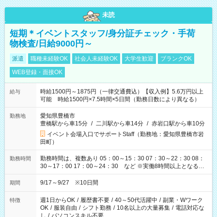
未読
短期＊イベントスタッフ/身分証チェック・手荷
物検査/日給9000円～
派遣
職種未経験OK
社会人未経験OK
大学生歓迎
ブランクOK
WEB登録・面接OK
時給1500円～1875円（一律交通費込）【収入例】5.6万円以上
給与
可能 時給1500円×7.5時間×5日間（勤務日数により異なる）
愛知県豊橋市
勤務地
豊橋駅から車15分
/
二川駅から車14分
/
赤岩口駅から車10分
イベント会場入口でサポートStaff（勤務地：愛知県豊橋市岩
田町）
勤務時間は、複数あり 05：00～15：30 07：30～22：30 08：
勤務時間
30～17：00 17：00～24：30 など ※実働8時間以上となる勤
務もあります。 【休憩】60分+他休憩あり 交替で取得します。
安全面に配慮しこまめな休憩があります。
9/17～9/27 ※10日間
期間
週1日からOK
/
履歴書不要
/
40～50代活躍中
/
副業・Wワーク
特徴
OK
/
服装自由
/
シフト勤務
/
10名以上の大量募集
/
電話対応な
し
/
パソコンスキル不要