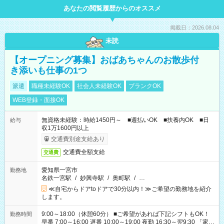
あなたの閲覧履歴からのオススメ
掲載日：2026.08.04
未読
【オープニング募集】おばあちゃんのお散歩付
き添いも仕事の1つ
派遣
職種未経験OK
社会人未経験OK
ブランクOK
WEB登録・面接OK
無資格未経験：時給1450円～ ■週払いOK ■扶養内OK ■日
給与
収1万1600円以上
交通費別途支給あり
交通費全額支給
交通費
愛知県一宮市
勤務地
名鉄一宮駅
/
妙興寺駅
/
奥町駅
/
…
≪自宅からドアtoドアで30分以内！≫ご希望の勤務地を紹介
します。
9:00～18:00（休憩60分） ■ご希望があれば下記シフトもOK！
勤務時間
早番 7:00～16:00 遅番 10:00～19:00 夜勤 16:30～翌9:30 「家族