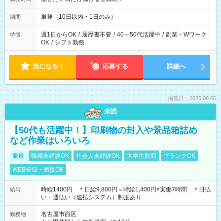
単発（10日以内・1日のみ）
期間
週1日からOK
/
履歴書不要
/
40～50代活躍中
/
副業・Wワーク
特徴
OK
/
シフト勤務
気になる！
応募する
詳細へ
掲載日：2026.08.06
未読
【50代も活躍中！】印刷物の封入や景品箱詰め
など作業はいろいろ
派遣
職種未経験OK
社会人未経験OK
大学生歓迎
ブランクOK
WEB登録・面接OK
時給1400円 ＊日給9,800円＝時給1,400円×実働7時間 ＊日払
給与
い・週払い（速払システム）制度あり
名古屋市西区
勤務地