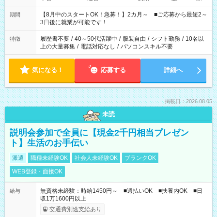
と休みを合わせたい」 「余裕を持って夕飯の準備がしたい」
「できれば残業はしたくない」 など、ご希望を教えてください
【8月中のスタートOK！急募！】2カ月～ ■ご応募から最短2～
期間
ね。 ※Wワーク希望の方へ 今ご覧のお仕事で希望する勤務時間
3日後に就業が可能です！
と、もう1つのお仕事の勤務時間。 合計で週40時間を超える場
合は応募できません。
履歴書不要
/
40～50代活躍中
/
服装自由
/
シフト勤務
/
10名以
特徴
上の大量募集
/
電話対応なし
/
パソコンスキル不要
気になる！
応募する
詳細へ
掲載日：2026.08.05
未読
説明会参加で全員に【現金2千円相当プレゼン
ト】生活のお手伝い
派遣
職種未経験OK
社会人未経験OK
ブランクOK
WEB登録・面接OK
無資格未経験：時給1450円～ ■週払いOK ■扶養内OK ■日
給与
収1万1600円以上
交通費別途支給あり