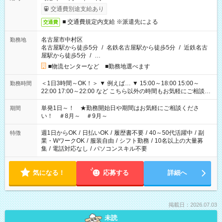
交通費別途支給あり
■ 交通費規定内支給 ※派遣先による
交通費
名古屋市中村区
勤務地
名古屋駅から徒歩5分
/
名鉄名古屋駅から徒歩5分
/
近鉄名古
屋駅から徒歩5分
/
…
■物流センターなど ■勤務地選べます
＜1日3時間～OK！＞ ▼ 例えば… ▼ 15:00～18:00 15:00～
勤務時間
22:00 17:00～22:00 など こちら以外の時間もお気軽にご相談く
ださい！
単発1日～！ ★勤務開始日や期間はお気軽にご相談くださ
期間
い！ ＃8月～ ＃9月～
週1日からOK
/
日払いOK
/
履歴書不要
/
40～50代活躍中
/
副
特徴
業・WワークOK
/
服装自由
/
シフト勤務
/
10名以上の大量募
集
/
電話対応なし
/
パソコンスキル不要
気になる！
応募する
詳細へ
掲載日：2026.07.03
未読