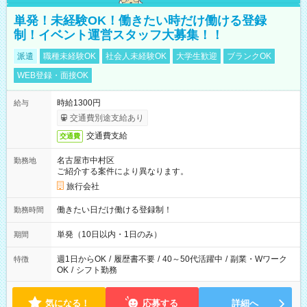
単発！未経験OK！働きたい時だけ働ける登録
制！イベント運営スタッフ大募集！！
派遣
職種未経験OK
社会人未経験OK
大学生歓迎
ブランクOK
WEB登録・面接OK
時給1300円
給与
交通費別途支給あり
交通費支給
交通費
名古屋市中村区
勤務地
ご紹介する案件により異なります。
旅行会社
働きたい日だけ働ける登録制！
勤務時間
単発（10日以内・1日のみ）
期間
週1日からOK
/
履歴書不要
/
40～50代活躍中
/
副業・Wワーク
特徴
OK
/
シフト勤務
気になる！
応募する
詳細へ