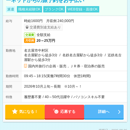
ーネットからの旅予約をお手伝い
派遣
職種未経験OK
ブランクOK
WEB登録・面接OK
時給1600円 月収例 240,000円
給与
交通費別途支給あり
全額支給
交通費
20～25万円
月収例
名古屋市中村区
勤務地
名古屋駅から徒歩3分
/
名鉄名古屋駅から徒歩3分
/
近鉄名古
屋駅から徒歩3分
国内外旅行の企画・販売，ＪＲ券・宿泊券の販売
09:45～18:15(実働7時間30分 休憩1時間)
勤務時間
2026年10月上旬～長期 ※10月～！
期間
履歴書不要
/
40～50代活躍中
/
パソコンスキル不要
特徴
気になる！
応募する
詳細へ