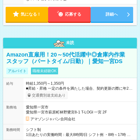
気になる！
応募する
詳細へ
未読
Amazon直雇用！20～50代活躍中◎倉庫内作業
スタッフ（パートタイム/日勤）｜愛知一宮DS
アルバイト
職種未経験OK
時給1,350円～1,350円
給与
■昇給・昇格 一定の条件を満たした場合、契約更新の際に年2回
まで昇給の機会があります。 ■正社員登用制度あり ※月末締/翌
交通費別途支給あり
月25日支払い ※時間外手当、別途支給 ※深夜割増賃金 (22:00～
翌5:00までは時給が25%UPします) ☆給与前払い制度有！
愛知県一宮市
勤務地
☆Amazon直雇用で安定して働けます！ 【試用期間】試用期間
愛知県一宮市萩原町林野鷺宮8-1 T-LOGI 一宮 2F
あり 試用期間の長さ：1週間 雇用形態、給与は本採用時と同じ
です。
アマゾンジャパン合同会社
シフト制
勤務時間
1日あたりの実働時間：最大8時間/日 シフト例 ・8時～17時 ・
12時～21時