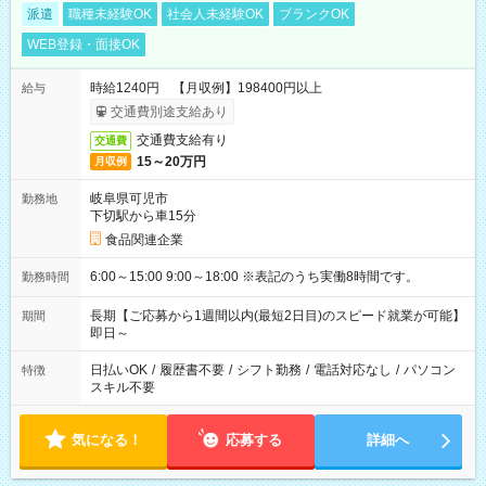
派遣
職種未経験OK
社会人未経験OK
ブランクOK
WEB登録・面接OK
時給1240円 【月収例】198400円以上
給与
交通費別途支給あり
交通費支給有り
交通費
15～20万円
月収例
岐阜県可児市
勤務地
下切駅から車15分
食品関連企業
6:00～15:00 9:00～18:00 ※表記のうち実働8時間です。
勤務時間
長期【ご応募から1週間以内(最短2日目)のスピード就業が可能】
期間
即日～
日払いOK
/
履歴書不要
/
シフト勤務
/
電話対応なし
/
パソコン
特徴
スキル不要
気になる！
応募する
詳細へ