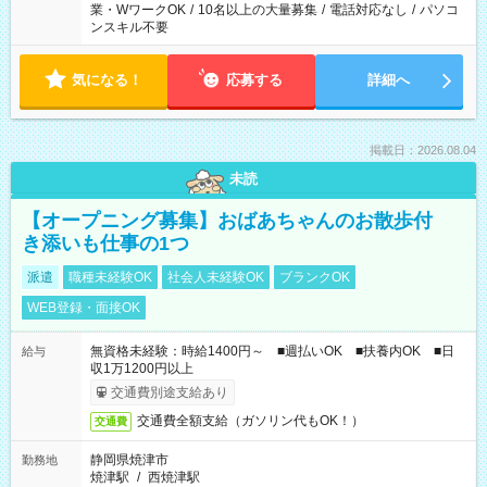
業・WワークOK
/
10名以上の大量募集
/
電話対応なし
/
パソコ
ンスキル不要
気になる！
応募する
詳細へ
掲載日：2026.08.04
未読
【オープニング募集】おばあちゃんのお散歩付
き添いも仕事の1つ
派遣
職種未経験OK
社会人未経験OK
ブランクOK
WEB登録・面接OK
無資格未経験：時給1400円～ ■週払いOK ■扶養内OK ■日
給与
収1万1200円以上
交通費別途支給あり
交通費全額支給（ガソリン代もOK！）
交通費
静岡県焼津市
勤務地
焼津駅
/
西焼津駅