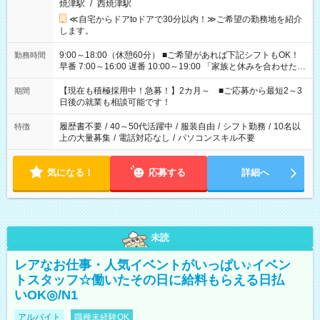
焼津駅
/
西焼津駅
≪自宅からドアtoドアで30分以内！≫ご希望の勤務地を紹介
します。
9:00～18:00（休憩60分） ■ご希望があれば下記シフトもOK！
勤務時間
早番 7:00～16:00 遅番 10:00～19:00 「家族と休みを合わせた
い」 「余裕を持って夕飯の準備がしたい」 「できれば残業はし
たくない」 など、ご希望を教えてくださいね。 ※Wワーク希望
【現在も積極採用中！急募！】2カ月～ ■ご応募から最短2～3
期間
の方へ 今ご覧のお仕事で希望する勤務時間と、もう1つのお仕事
日後の就業も相談可能です！
の勤務時間。 合計で週40時間を超える場合は応募できません。
履歴書不要
/
40～50代活躍中
/
服装自由
/
シフト勤務
/
10名以
特徴
上の大量募集
/
電話対応なし
/
パソコンスキル不要
気になる！
応募する
詳細へ
未読
レアなお仕事・人気イベントがいっぱい♪イベン
トスタッフ☆働いたその日に給料もらえる日払
いOK◎/N1
アルバイト
職種未経験OK