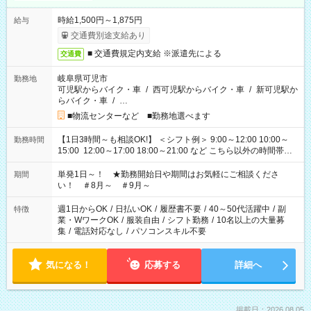
時給1,500円～1,875円
給与
交通費別途支給あり
■ 交通費規定内支給 ※派遣先による
交通費
岐阜県可児市
勤務地
可児駅からバイク・車
/
西可児駅からバイク・車
/
新可児駅か
らバイク・車
/
…
■物流センターなど ■勤務地選べます
【1日3時間～も相談OK!】 ＜シフト例＞ 9:00～12:00 10:00～
勤務時間
15:00 12:00～17:00 18:00～21:00 など こちら以外の時間帯も
お気軽にご相談ください！
単発1日～！ ★勤務開始日や期間はお気軽にご相談くださ
期間
い！ ＃8月～ ＃9月～
週1日からOK
/
日払いOK
/
履歴書不要
/
40～50代活躍中
/
副
特徴
業・WワークOK
/
服装自由
/
シフト勤務
/
10名以上の大量募
集
/
電話対応なし
/
パソコンスキル不要
気になる！
応募する
詳細へ
掲載日：2026.08.05