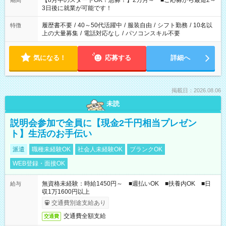
【8月中のスタートOK！急募！】2カ月～ ■ご応募から最短2～
期間
ね。 ※Wワーク希望の方へ 今ご覧のお仕事で希望する勤務時間
3日後に就業が可能です！
と、もう1つのお仕事の勤務時間。 合計で週40時間を超える場
合は応募できません。
履歴書不要
/
40～50代活躍中
/
服装自由
/
シフト勤務
/
10名以
特徴
上の大量募集
/
電話対応なし
/
パソコンスキル不要
気になる！
応募する
詳細へ
掲載日：2026.08.06
未読
説明会参加で全員に【現金2千円相当プレゼン
ト】生活のお手伝い
派遣
職種未経験OK
社会人未経験OK
ブランクOK
WEB登録・面接OK
無資格未経験：時給1450円～ ■週払いOK ■扶養内OK ■日
給与
収1万1600円以上
交通費別途支給あり
交通費全額支給
交通費