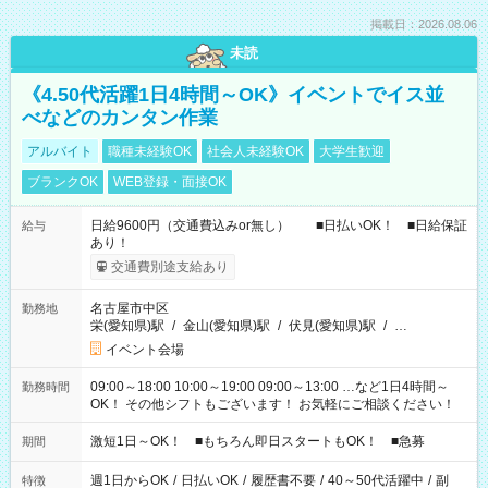
掲載日：2026.08.06
未読
《4.50代活躍1日4時間～OK》イベントでイス並
べなどのカンタン作業
アルバイト
職種未経験OK
社会人未経験OK
大学生歓迎
ブランクOK
WEB登録・面接OK
日給9600円（交通費込みor無し） ■日払いOK！ ■日給保証
給与
あり！
交通費別途支給あり
名古屋市中区
勤務地
栄(愛知県)駅
/
金山(愛知県)駅
/
伏見(愛知県)駅
/
…
イベント会場
09:00～18:00 10:00～19:00 09:00～13:00 …など1日4時間～
勤務時間
OK！ その他シフトもございます！ お気軽にご相談ください！
激短1日～OK！ ■もちろん即日スタートもOK！ ■急募
期間
週1日からOK
/
日払いOK
/
履歴書不要
/
40～50代活躍中
/
副
特徴