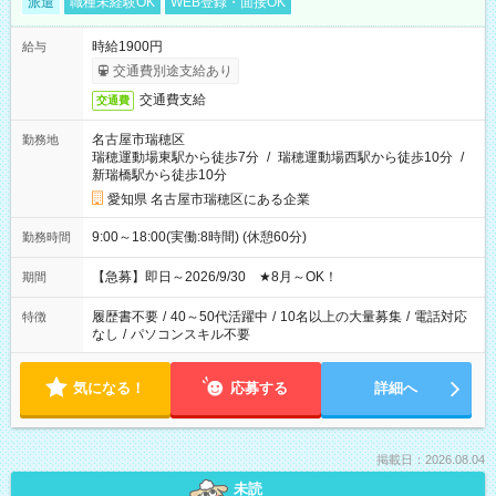
派遣
職種未経験OK
WEB登録・面接OK
時給1900円
給与
交通費別途支給あり
交通費支給
交通費
名古屋市瑞穂区
勤務地
瑞穂運動場東駅から徒歩7分
/
瑞穂運動場西駅から徒歩10分
/
新瑞橋駅から徒歩10分
愛知県 名古屋市瑞穂区にある企業
9:00～18:00(実働:8時間) (休憩60分)
勤務時間
【急募】即日～2026/9/30 ★8月～OK！
期間
履歴書不要
/
40～50代活躍中
/
10名以上の大量募集
/
電話対応
特徴
なし
/
パソコンスキル不要
気になる！
応募する
詳細へ
掲載日：2026.08.04
未読