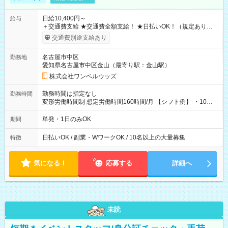
日給10,400円～
給与
＋交通費支給 ★交通費全額支給！ ★日払いOK！（規定あり） ┗
働いたその日に現金GET♪ お仕事後はコンビニATMから 日払
交通費別途支給あり
い分を引き落とせます！ 【試用期間】試用期間なし
名古屋市中区
勤務地
愛知県名古屋市中区金山（最寄り駅：金山駅）
株式会社ワンベルウッズ
勤務時間は指定なし
勤務時間
変形労働時間制 想定労働時間160時間/月 【シフト例】 ・10：
00～20：00
単発・1日のみOK
期間
日払いOK / 副業・WワークOK / 10名以上の大量募集
特徴
気になる！
応募する
詳細へ
未読