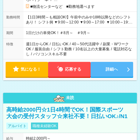
■物流センターなど ■勤務地選べます
【1日3時間～も相談OK!】午前中のみや18時以降などのシフト
勤務時間
あり！ シフト例 ▼9:00～12:00 ▼9:00～17:00 ▼10:00～19:00
▼18:00～21:00
1日だけの単発OK！＃8月～ ＃9月～
期間
週1日からOK
/
日払いOK
/
40～50代活躍中
/
副業・Wワーク
特徴
OK
/
服装自由
/
シフト勤務
/
10名以上の大量募集
/
電話対応な
し
/
パソコンスキル不要
気になる！
応募する
詳細へ
未読
高時給2000円☆1日4時間でOK！国際スポーツ
大会の受付スタッフ☆来社不要！日払いOK♪/N1
アルバイト
職種未経験OK
時給2,000円～
給与