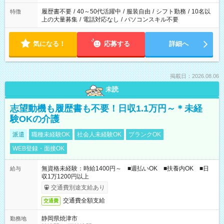
の勤務時間。 合計で週40時間を超える場合は応募できません。
履歴書不要
/
40～50代活躍中
/
服装自由
/
シフト勤務
/
10名以
特徴
上の大量募集
/
電話対応なし
/
パソコンスキル不要
気になる！
応募する
詳細へ
掲載日：2026.08.06
未読
志望動機も履歴書も不要！日収1.1万円～＊未経
験OKの介護
派遣
職種未経験OK
社会人未経験OK
ブランクOK
WEB登録・面接OK
無資格未経験：時給1400円～ ■週払いOK ■扶養内OK ■日
給与
収1万1200円以上
交通費別途支給あり
交通費全額支給
交通費
静岡県焼津市
勤務地