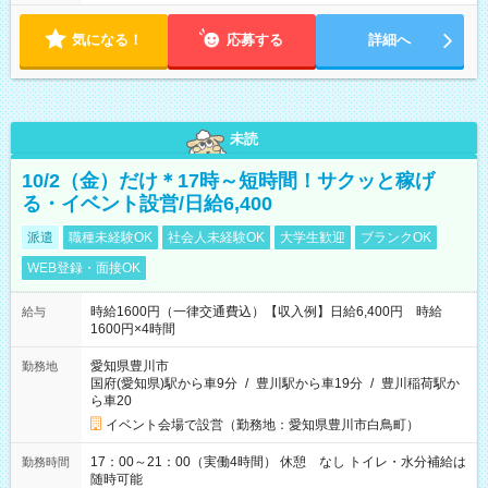
気になる！
応募する
詳細へ
未読
10/2（金）だけ＊17時～短時間！サクッと稼げ
る・イベント設営/日給6,400
派遣
職種未経験OK
社会人未経験OK
大学生歓迎
ブランクOK
WEB登録・面接OK
時給1600円（一律交通費込）【収入例】日給6,400円 時給
給与
1600円×4時間
愛知県豊川市
勤務地
国府(愛知県)駅から車9分
/
豊川駅から車19分
/
豊川稲荷駅か
ら車20
イベント会場で設営（勤務地：愛知県豊川市白鳥町）
17：00～21：00（実働4時間） 休憩 なし トイレ・水分補給は
勤務時間
随時可能