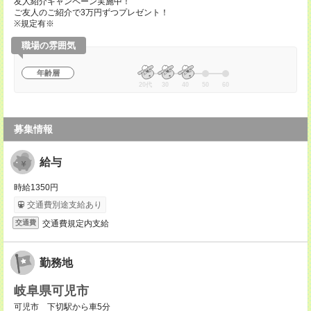
友人紹介キャンペーン実施中！
ご友人のご紹介で3万円ずつプレゼント！
※規定有※
職場の雰囲気
年齢層
20代
30
40
50
60
募集情報
給与
時給1350円
交通費別途支給あり
交通費規定内支給
交通費
勤務地
岐阜県可児市
可児市 下切駅から車5分