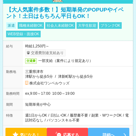
【大人気案件多数！】短期単発のPOPUPやイベ
ント！土日はもちろん平日もOK！
派遣
職種未経験OK
社会人未経験OK
大学生歓迎
ブランクOK
WEB登録・面接OK
時給1,250円～
給与
交通費別途支給あり
一部支給（案件により規定あり）
交通費
三重県津市
勤務地
津駅から徒歩5分
/
津新町駅から徒歩5分
株式会社ワンベルウッズ
ex,9:00～17:00 10:00～19:00
勤務時間
短期単発が中心
期間
週1日からOK
/
日払いOK
/
履歴書不要
/
副業・WワークOK
/
電
特徴
話対応なし
/
パソコンスキル不要
気になる！
応募する
詳細へ