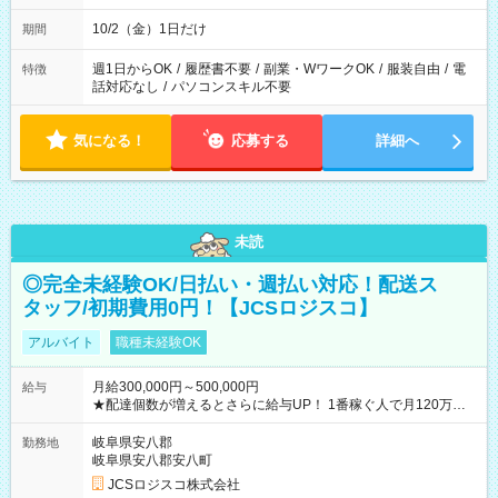
10/2（金）1日だけ
期間
週1日からOK
/
履歴書不要
/
副業・WワークOK
/
服装自由
/
電
特徴
話対応なし
/
パソコンスキル不要
気になる！
応募する
詳細へ
未読
◎完全未経験OK/日払い・週払い対応！配送ス
タッフ/初期費用0円！【JCSロジスコ】
アルバイト
職種未経験OK
月給300,000円～500,000円
給与
★配達個数が増えるとさらに給与UP！ 1番稼ぐ人で月120万ほ
ど！ ・主要都市エリア 月収55万円／週5日稼働 月収65万~112
万円／週6日稼働 ・地方郊外エリア 月収40万円／週5日稼働 月
岐阜県安八郡
勤務地
収40万円~50万円／週6日稼働 ＜モデルイメージ＞ ■月収50万
岐阜県安八郡安八町
円 (27歳男性/江東区在住)※元建築関係 1日150個配達×25日勤務
JCSロジスコ株式会社
(日休み) ■月収80万円(43歳男性/墨田区在住)※元営業 1日200個