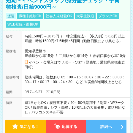
短期＊イベントスタッフ/身分証チェック・手荷
物検査/日給9000円～
派遣
職種未経験OK
社会人未経験OK
大学生歓迎
ブランクOK
WEB登録・面接OK
時給1500円～1875円（一律交通費込）【収入例】5.6万円以上
給与
可能 時給1500円×7.5時間×5日間（勤務日数により異なる）
愛知県豊橋市
勤務地
豊橋駅から車15分
/
二川駅から車14分
/
赤岩口駅から車10分
イベント会場入口でサポートStaff（勤務地：愛知県豊橋市岩
田町）
勤務時間は、複数あり 05：00～15：30 07：30～22：30 08：
勤務時間
30～17：00 17：00～24：30 など ※実働8時間以上となる勤
務もあります。 【休憩】60分+他休憩あり 交替で取得します。
安全面に配慮しこまめな休憩があります。
9/17～9/27 ※10日間
期間
週1日からOK
/
履歴書不要
/
40～50代活躍中
/
副業・Wワーク
特徴
OK
/
服装自由
/
シフト勤務
/
10名以上の大量募集
/
電話対応な
し
/
パソコンスキル不要
気になる！
応募する
詳細へ