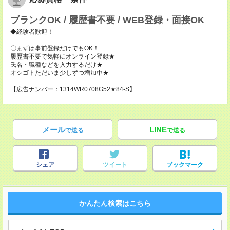
ブランクOK / 履歴書不要 / WEB登録・面接OK
◆経験者歓迎！
〇まずは事前登録だけでもOK！
履歴書不要で気軽にオンライン登録★
氏名・職種などを入力するだけ★
オシゴトただいま少しずつ増加中★
【広告ナンバー：1314WR0708G52★84-S】
メール
LINE
で送る
で送る
シェア
ツイート
ブックマーク
かんたん検索はこちら