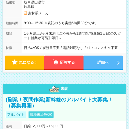
岐阜県山県市
勤務地
岐阜駅
素材系メーカー
9:00～15:30 ※表記のうち実働5時間30分です。
勤務時間
1ヶ月以上3ヶ月未満【ご応募から1週間以内(最短2日目)のスピ
期間
ード就業が可能】即日～
日払いOK
/
履歴書不要
/
電話対応なし
/
パソコンスキル不要
特徴
気になる！
応募する
詳細へ
未読
(副業！夜間作業)新幹線のアルバイト大募集！
（募集再開）
アルバイト
職種未経験OK
日給12,000円～15,000円
給与