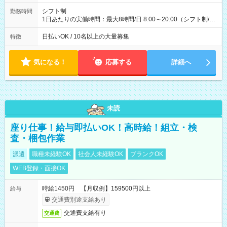
配達×25日勤務(月休み) 【試用期間】試用期間なし
シフト制
勤務時間
1日あたりの実働時間：最大8時間/日 8:00～20:00（シフト制/実
働8時間） ※週5日勤務（場所次第では週4も有り） ※配達状況
によって時間外での勤務可能性有り ※案件により多少の前後あ
日払いOK / 10名以上の大量募集
特徴
り ※配達が完了次第、帰社OKです
気になる！
応募する
詳細へ
未読
座り仕事！給与即払いOK！高時給！組立・検
査・梱包作業
派遣
職種未経験OK
社会人未経験OK
ブランクOK
WEB登録・面接OK
時給1450円 【月収例】159500円以上
給与
交通費別途支給あり
交通費支給有り
交通費