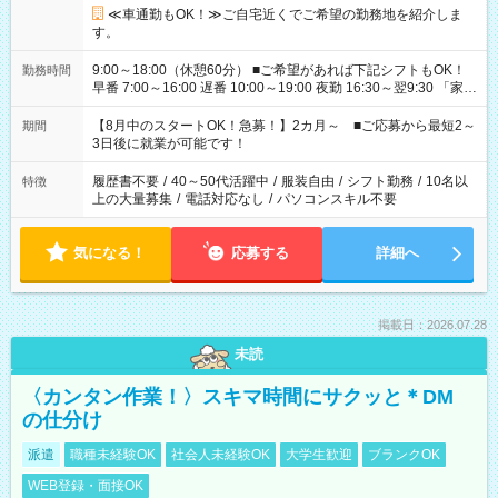
≪車通勤もOK！≫ご自宅近くでご希望の勤務地を紹介しま
す。
9:00～18:00（休憩60分） ■ご希望があれば下記シフトもOK！
勤務時間
早番 7:00～16:00 遅番 10:00～19:00 夜勤 16:30～翌9:30 「家族
と休みを合わせたい」 「余裕を持って夕飯の準備がしたい」
「できれば残業はしたくない」 など、ご希望を教えてください
【8月中のスタートOK！急募！】2カ月～ ■ご応募から最短2～
期間
ね。 ※Wワーク希望の方へ 今ご覧のお仕事で希望する勤務時間
3日後に就業が可能です！
と、もう1つのお仕事の勤務時間。 合計で週40時間を超える場
合は応募できません。
履歴書不要
/
40～50代活躍中
/
服装自由
/
シフト勤務
/
10名以
特徴
上の大量募集
/
電話対応なし
/
パソコンスキル不要
気になる！
応募する
詳細へ
掲載日：2026.07.28
未読
〈カンタン作業！〉スキマ時間にサクッと＊DM
の仕分け
派遣
職種未経験OK
社会人未経験OK
大学生歓迎
ブランクOK
WEB登録・面接OK