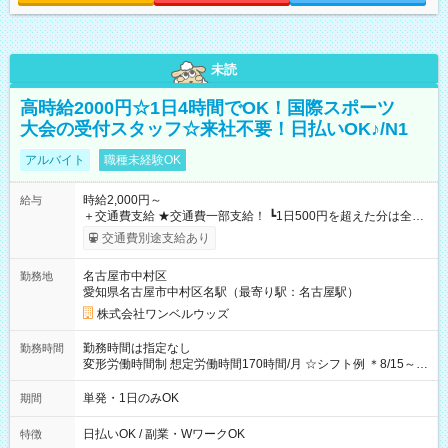
未読
高時給2000円☆1日4時間でOK！国際スポーツ
大会の受付スタッフ☆来社不要！日払いOK♪/N1
アルバイト
職種未経験OK
時給2,000円～
給与
＋交通費支給 ★交通費一部支給！ ┗1日500円を超えた分は全額
支給！ ※往復500円以内の方は自己負担となります ★日払い
交通費別途支給あり
OK！（規定あり） ┗働いたその日に現金GET♪ お仕事後はコン
ビニATMから 日払い分を引き落とせます！ 【試用期間】試用
名古屋市中村区
勤務地
期間なし
愛知県名古屋市中村区名駅（最寄り駅：名古屋駅）
株式会社ワンベルウッズ
勤務時間は指定なし
勤務時間
変形労働時間制 想定労働時間170時間/月 ☆シフト例 ＊8/15～
10/26 全日共通 08：00～12：00 17：00～21：00 ＊8/31
～9/19のみ下記シフトもあります！ 12：00～16：00 ＊9/6～
単発・1日のみOK
期間
10/6、10/11～26のみ下記シフトもあります！ 07：00～11：
00
日払いOK / 副業・WワークOK
特徴