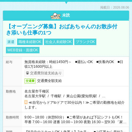
掲載日：2026.08.06
未読
【オープニング募集】おばあちゃんのお散歩付
き添いも仕事の1つ
派遣
職種未経験OK
社会人未経験OK
ブランクOK
WEB登録・面接OK
無資格未経験：時給1450円～ ■週払いOK ■扶養内OK ■日
給与
収1万1600円以上
交通費別途支給あり
交通費全額支給
交通費
名古屋市千種区
勤務地
名古屋大学駅
/
千種駅
/
東山公園(愛知県)駅
/
…
≪自宅からドアtoドアで30分以内！≫ご希望の勤務地を紹介
します。
9:00～18:00（休憩60分） ■ご希望があれば下記シフトもOK！
勤務時間
早番 7:00～16:00 遅番 10:00～19:00 夜勤 16:30～翌9:30 「家族
と休みを合わせたい」 「余裕を持って夕飯の準備がしたい」
「できれば残業はしたくない」 など、ご希望を教えてください