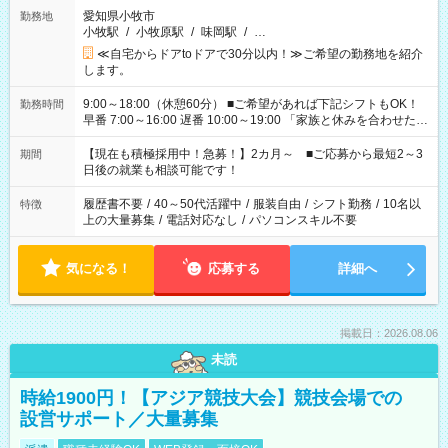
愛知県小牧市
勤務地
小牧駅
/
小牧原駅
/
味岡駅
/
…
≪自宅からドアtoドアで30分以内！≫ご希望の勤務地を紹介
します。
9:00～18:00（休憩60分） ■ご希望があれば下記シフトもOK！
勤務時間
早番 7:00～16:00 遅番 10:00～19:00 「家族と休みを合わせた
い」 「余裕を持って夕飯の準備がしたい」 「できれば残業はし
たくない」 など、ご希望を教えてくださいね。 ※Wワーク希望
【現在も積極採用中！急募！】2カ月～ ■ご応募から最短2～3
期間
の方へ 今ご覧のお仕事で希望する勤務時間と、もう1つのお仕事
日後の就業も相談可能です！
の勤務時間。 合計で週40時間を超える場合は応募できません。
履歴書不要
/
40～50代活躍中
/
服装自由
/
シフト勤務
/
10名以
特徴
上の大量募集
/
電話対応なし
/
パソコンスキル不要
気になる！
応募する
詳細へ
掲載日：2026.08.06
未読
時給1900円！【アジア競技大会】競技会場での
設営サポート／大量募集