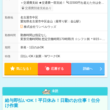
＋交通費支給 ★交通費一部支給！ ┗1日500円を超えた分は全額
支給！ ※往復500円以内の方は自己負担となります ★日払い
交通費別途支給あり
OK！（規定あり） ┗働いたその日に現金GET♪ お仕事後はコン
ビニATMから 日払い分を引き落とせます！ 【試用期間】試用
名古屋市中区
勤務地
期間なし
愛知県名古屋市中区金山（最寄り駅：金山駅）
株式会社ワンベルウッズ
勤務時間は指定なし
勤務時間
変形労働時間制 想定労働時間170時間/月 ☆シフト例 ＊8/15～
10/26 全日共通 08：00～12：00 17：00～21：00 ＊8/31
～9/19のみ下記シフトもあります！ 12：00～16：00 ＊9/6～
単発・1日のみOK
期間
10/6、10/11～26のみ下記シフトもあります！ 07：00～11：
00
日払いOK / 副業・WワークOK
特徴
気になる！
応募する
詳細へ
未読
給与即払いOK！平日休み！日勤のお仕事！仕分
け作業