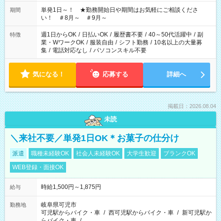
ださい！
単発1日～！ ★勤務開始日や期間はお気軽にご相談くださ
期間
い！ ＃8月～ ＃9月～
週1日からOK
/
日払いOK
/
履歴書不要
/
40～50代活躍中
/
副
特徴
業・WワークOK
/
服装自由
/
シフト勤務
/
10名以上の大量募
集
/
電話対応なし
/
パソコンスキル不要
気になる！
応募する
詳細へ
掲載日：2026.08.04
未読
＼来社不要／単発1日OK＊お菓子の仕分け
派遣
職種未経験OK
社会人未経験OK
大学生歓迎
ブランクOK
WEB登録・面接OK
時給1,500円～1,875円
給与
岐阜県可児市
勤務地
可児駅からバイク・車
/
西可児駅からバイク・車
/
新可児駅か
らバイク・車
/
…