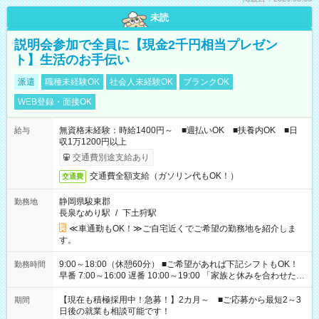
未読
説明会参加で全員に【現金2千円相当プレゼン
ト】生活のお手伝い
派遣
職種未経験OK
社会人未経験OK
ブランクOK
WEB登録・面接OK
無資格未経験：時給1400円～ ■週払いOK ■扶養内OK ■日
給与
収1万1200円以上
交通費別途支給あり
交通費全額支給（ガソリン代もOK！）
交通費
静岡県駿東郡
勤務地
長泉なめり駅
/
下土狩駅
≪車通勤もOK！≫ご自宅近くでご希望の勤務地を紹介しま
す。
9:00～18:00（休憩60分） ■ご希望があれば下記シフトもOK！
勤務時間
早番 7:00～16:00 遅番 10:00～19:00 「家族と休みを合わせた
い」 「余裕を持って夕飯の準備がしたい」 「できれば残業はし
たくない」 など、ご希望を教えてくださいね。 ※Wワーク希望
【現在も積極採用中！急募！】2カ月～ ■ご応募から最短2～3
期間
の方へ 今ご覧のお仕事で希望する勤務時間と、もう1つのお仕事
日後の就業も相談可能です！