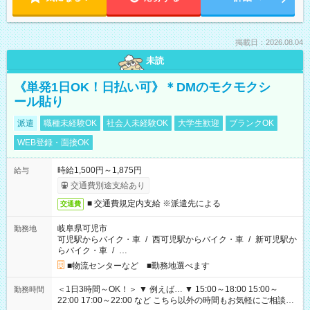
掲載日：2026.08.04
未読
《単発1日OK！日払い可》＊DMのモクモクシ
ール貼り
派遣
職種未経験OK
社会人未経験OK
大学生歓迎
ブランクOK
WEB登録・面接OK
時給1,500円～1,875円
給与
交通費別途支給あり
■ 交通費規定内支給 ※派遣先による
交通費
岐阜県可児市
勤務地
可児駅からバイク・車
/
西可児駅からバイク・車
/
新可児駅か
らバイク・車
/
…
■物流センターなど ■勤務地選べます
＜1日3時間～OK！＞ ▼ 例えば… ▼ 15:00～18:00 15:00～
勤務時間
22:00 17:00～22:00 など こちら以外の時間もお気軽にご相談く