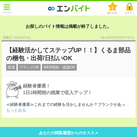
0
メニュー
気になる！
ログイン
お探しのバイト情報は掲載が終了しました。
掲載日 :2026
/
07
/
13
No.SCOST8197273-T2
【経験活かしてステップUP！！】くるま部品
の梱包・出荷/日払いOK
派遣
ブランクOK
WEB登録・面接OK
経験者優遇！
1日1時間程の残業で収入アップ！
≪経験者優遇≫これまでの経験を活かしませんか？ブランクがあっ
...
もっとみる
あなたの閲覧履歴からのオススメ