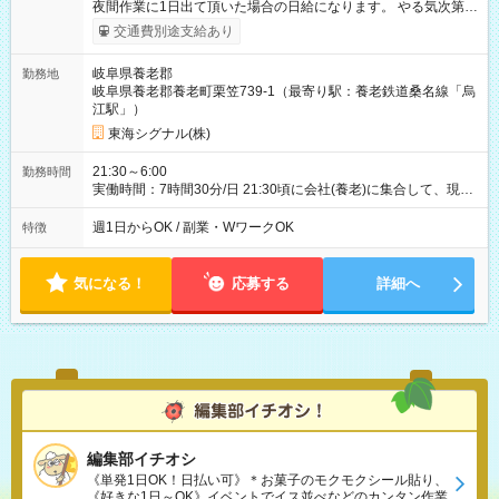
夜間作業に1日出て頂いた場合の日給になります。 やる気次第で
どんどん昇給します！ 【試用期間】試用期間なし
交通費別途支給あり
岐阜県養老郡
勤務地
岐阜県養老郡養老町栗笠739-1（最寄り駅：養老鉄道桑名線「烏
江駅」）
東海シグナル(株)
21:30～6:00
勤務時間
実働時間：7時間30分/日 21:30頃に会社(養老)に集合して、現場
に行って、片付けが終わり次第解散となります。 おおよその目
安は4時半から5時半頃の解散が多いと思います。
週1日からOK / 副業・WワークOK
特徴
気になる！
応募する
詳細へ
編集部イチオシ
《単発1日OK！日払い可》＊お菓子のモクモクシール貼り、
《好きな1日～OK》イベントでイス並べなどのカンタン作業