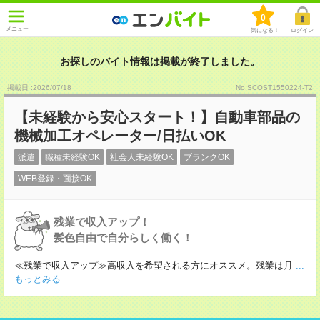
0
メニュー
気になる！
ログイン
お探しのバイト情報は掲載が終了しました。
掲載日 :2026
/
07
/
18
No.SCOST1550224-T2
【未経験から安心スタート！】自動車部品の
機械加工オペレーター/日払いOK
派遣
職種未経験OK
社会人未経験OK
ブランクOK
WEB登録・面接OK
残業で収入アップ！
髪色自由で自分らしく働く！
≪残業で収入アップ≫高収入を希望される方にオススメ。残業は月
...
もっとみる