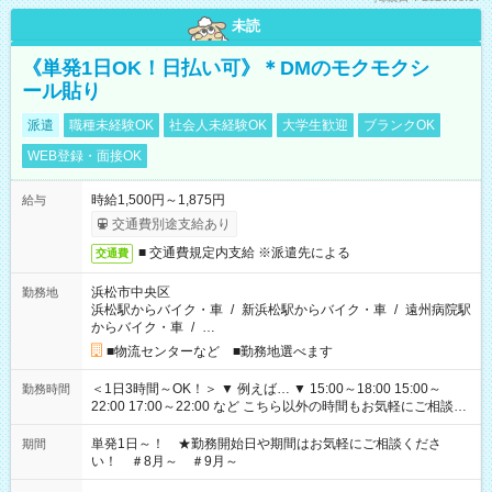
未読
《単発1日OK！日払い可》＊DMのモクモクシ
ール貼り
派遣
職種未経験OK
社会人未経験OK
大学生歓迎
ブランクOK
WEB登録・面接OK
時給1,500円～1,875円
給与
交通費別途支給あり
■ 交通費規定内支給 ※派遣先による
交通費
浜松市中央区
勤務地
浜松駅からバイク・車
/
新浜松駅からバイク・車
/
遠州病院駅
からバイク・車
/
…
■物流センターなど ■勤務地選べます
＜1日3時間～OK！＞ ▼ 例えば… ▼ 15:00～18:00 15:00～
勤務時間
22:00 17:00～22:00 など こちら以外の時間もお気軽にご相談く
ださい！
単発1日～！ ★勤務開始日や期間はお気軽にご相談くださ
期間
い！ ＃8月～ ＃9月～