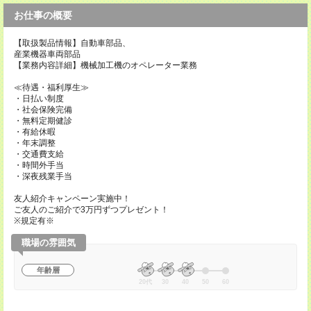
お仕事の概要
【取扱製品情報】自動車部品、
産業機器車両部品
【業務内容詳細】機械加工機のオペレーター業務
≪待遇・福利厚生≫
・日払い制度
・社会保険完備
・無料定期健診
・有給休暇
・年末調整
・交通費支給
・時間外手当
・深夜残業手当
友人紹介キャンペーン実施中！
ご友人のご紹介で3万円ずつプレゼント！
※規定有※
職場の雰囲気
年齢層
20代
30
40
50
60