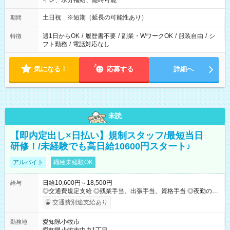
イレ、水分補給、随時可能
土日祝 ※短期（延長の可能性あり）
期間
週1日からOK
/
履歴書不要
/
副業・WワークOK
/
服装自由
/
シ
特徴
フト勤務
/
電話対応なし
気になる！
応募する
詳細へ
未読
【即内定出し×日払い】規制スタッフ/最短当日
研修！/未経験でも高日給10600円スタート♪
アルバイト
職種未経験OK
日給10,600円～18,500円
給与
◎交通費規定支給 ◎残業手当、出張手当、資格手当 ◎夜勤の場
合：22時～翌5時は割増給与 ◎日払い・週払い可(希望者／条件
交通費別途支給あり
有) ＜月収例＞ 入社3か月：月収28万 入社1年：月収39万 ◎自分
のぺースで勤務可能 週3～OK！あなたの働き方と相談します♪
愛知県小牧市
勤務地
ダブルワークも可能です☺ ◎髪色、ピアス、タトゥーOK おしゃ