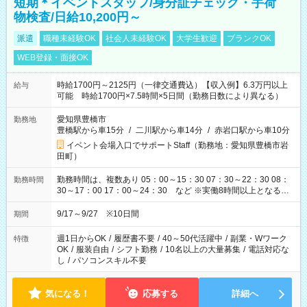
短期＊イベントスタッフ/身分証チェック・手荷
物検査/日給10,200円～
派遣
職種未経験OK
社会人未経験OK
大学生歓迎
ブランクOK
WEB登録・面接OK
時給1700円～2125円（一律交通費込）【収入例】6.3万円以上
給与
可能 時給1700円×7.5時間×5日間（勤務日数により異なる）
愛知県豊橋市
勤務地
豊橋駅から車15分
/
二川駅から車14分
/
赤岩口駅から車10分
イベント会場入口でサポートStaff（勤務地：愛知県豊橋市岩
田町）
勤務時間は、複数あり 05：00～15：30 07：30～22：30 08：
勤務時間
30～17：00 17：00～24：30 など ※実働8時間以上となる勤
務もあります。 【休憩】60分+他休憩あり 交替で取得します。
安全面に配慮しこまめな休憩があります。
9/17～9/27 ※10日間
期間
週1日からOK
/
履歴書不要
/
40～50代活躍中
/
副業・Wワーク
特徴
OK
/
服装自由
/
シフト勤務
/
10名以上の大量募集
/
電話対応な
し
/
パソコンスキル不要
気になる！
応募する
詳細へ