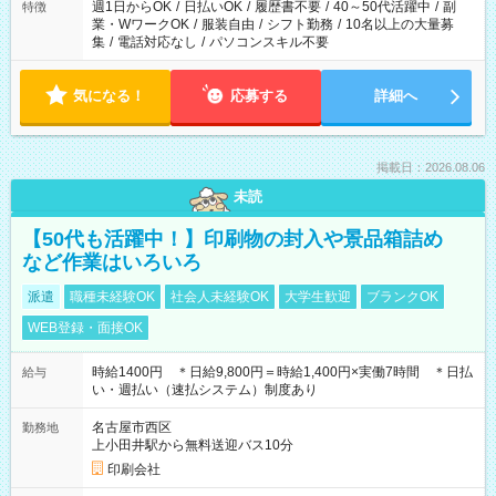
週1日からOK
/
日払いOK
/
履歴書不要
/
40～50代活躍中
/
副
特徴
業・WワークOK
/
服装自由
/
シフト勤務
/
10名以上の大量募
集
/
電話対応なし
/
パソコンスキル不要
気になる！
応募する
詳細へ
掲載日：2026.08.06
未読
【50代も活躍中！】印刷物の封入や景品箱詰め
など作業はいろいろ
派遣
職種未経験OK
社会人未経験OK
大学生歓迎
ブランクOK
WEB登録・面接OK
時給1400円 ＊日給9,800円＝時給1,400円×実働7時間 ＊日払
給与
い・週払い（速払システム）制度あり
名古屋市西区
勤務地
上小田井駅から無料送迎バス10分
印刷会社