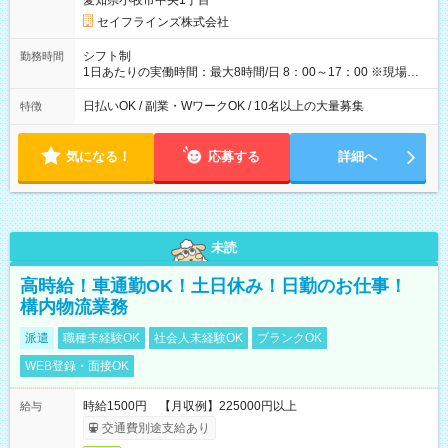
愛知県小牧市中央1丁目
れも自由に楽しめます！ 【試用期間】試用期間あり 試用期間の
長さ：3ヶ月 雇用形態、給与は本採用時と同じです。
セイフラインズ株式会社
シフト制
勤務時間
1日あたりの実働時間：最大8時間/日 8：00～17：00 ※現場によ
っては多少時間は前後します ▶残業ほとんどなし！ ▶時間より
早く終わることの方が多いと思います。現場によっては午前中
日払いOK / 副業・WワークOK / 10名以上の大量募集
特徴
で終わってしまう場合も。その場合も日給は同額支給！ ▶ご希
望の方は夜勤（21:00～6:00）のお仕事も可能。
気になる！
応募する
詳細へ
未読
高時給！車通勤OK！土日休み！日勤のお仕事！
構内物流業務
派遣
職種未経験OK
社会人未経験OK
ブランクOK
WEB登録・面接OK
時給1500円 【月収例】225000円以上
給与
交通費別途支給あり