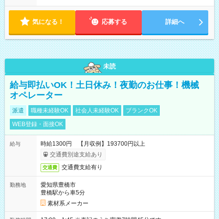
気になる！
応募する
詳細へ
未読
給与即払いOK！土日休み！夜勤のお仕事！機械
オペレーター
派遣
職種未経験OK
社会人未経験OK
ブランクOK
WEB登録・面接OK
時給1300円 【月収例】193700円以上
給与
交通費別途支給あり
交通費支給有り
交通費
愛知県豊橋市
勤務地
豊橋駅から車5分
素材系メーカー