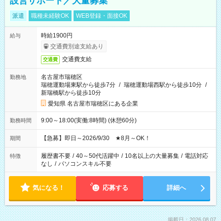
設営サポート／大量募集
派遣
職種未経験OK
WEB登録・面接OK
時給1900円
給与
交通費別途支給あり
交通費支給
交通費
名古屋市瑞穂区
勤務地
瑞穂運動場東駅から徒歩7分
/
瑞穂運動場西駅から徒歩10分
/
新瑞橋駅から徒歩10分
愛知県 名古屋市瑞穂区にある企業
9:00～18:00(実働:8時間) (休憩60分)
勤務時間
【急募】即日～2026/9/30 ★8月～OK！
期間
履歴書不要
/
40～50代活躍中
/
10名以上の大量募集
/
電話対応
特徴
なし
/
パソコンスキル不要
気になる！
応募する
詳細へ
掲載日：2026.08.07