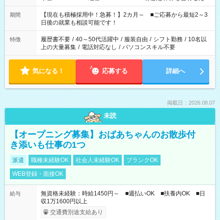
い」 「余裕を持って夕飯の準備がしたい」 「できれば残業はし
たくない」 など、ご希望を教えてくださいね。 ※Wワーク希望
【現在も積極採用中！急募！】2カ月～ ■ご応募から最短2～3
期間
の方へ 今ご覧のお仕事で希望する勤務時間と、もう1つのお仕事
日後の就業も相談可能です！
の勤務時間。 合計で週40時間を超える場合は応募できません。
履歴書不要
/
40～50代活躍中
/
服装自由
/
シフト勤務
/
10名以
特徴
上の大量募集
/
電話対応なし
/
パソコンスキル不要
気になる！
応募する
詳細へ
掲載日：2026.08.07
未読
【オープニング募集】おばあちゃんのお散歩付
き添いも仕事の1つ
派遣
職種未経験OK
社会人未経験OK
ブランクOK
WEB登録・面接OK
無資格未経験：時給1450円～ ■週払いOK ■扶養内OK ■日
給与
収1万1600円以上
交通費別途支給あり