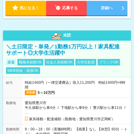
気になる！
応募する
詳細へ
未読
＼土日限定・単発／1勤務1万円以上！家具配達
サポート◎大学生活躍中
派遣
職種未経験OK
社会人未経験OK
大学生歓迎
ブランクOK
WEB登録・面接OK
時給1400円（一律交通費込）収入11,200円 時給1400円×8時
給与
間
5～10万円
月収例
愛知県豊川市
勤務地
牛久保駅から車4分
/
下地駅から車9分
/
豊川駅から車11分
/
…
家具移動・配達補助（勤務地：愛知県豊川市正岡町）
9：00～18：00（実働8時間） 【残業】なし 【休憩】60分 ・ト
勤務時間