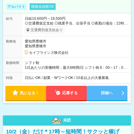
アルバイト
職種未経験OK
日給10,600円～18,500円
給与
◎交通費規定支給 ◎残業手当、出張手当 ◎夜勤の場合：22時～
翌5時は割増給与 ◎日払い・週払い可(希望者／条件有) ＜月収例
交通費別途支給あり
＞ 日給10,600円×22日稼働＝23.5万円/月 ◎自分のぺースで勤務
可能 週2～OK！あなたの働き方と相談します♪ ダブルワークも
愛知県豊橋市
勤務地
可能です☺ 【試用期間】試用期間あり 試用期間の長さ：3ヶ月
愛知県豊橋市
雇用形態、給与は本採用時と同じです。
セイフラインズ株式会社
シフト制
勤務時間
1日あたりの実働時間：最大8時間/日 シフト例 8：00～17：00
21：00～6：00 ※現場によっては多少時間は前後します ▶残業
ほとんどなし！ ▶時間より早く終わることの方が多いと思いま
日払いOK / 副業・WワークOK / 10名以上の大量募集
特徴
す。現場によっては午前中で終わってしまう場合も。その場合
も日給は同額支給！ ▶ご希望の方は夜勤（21:00～6:00）のお仕
事も可能。
気になる！
応募する
詳細へ
未読
10/2（金）だけ＊17時～短時間！サクッと稼げ