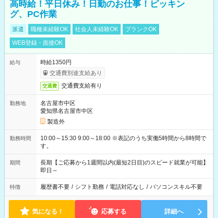
高時給！平日休み！日勤のお仕事！ピッキン
グ、PC作業
派遣
職種未経験OK
社会人未経験OK
ブランクOK
WEB登録・面接OK
時給1350円
給与
交通費別途支給あり
交通費支給有り
交通費
名古屋市中区
勤務地
愛知県名古屋市中区
製造外
10:00～15:30 9:00～18:00 ※表記のうち実働5時間から8時間で
勤務時間
す。
長期【ご応募から1週間以内(最短2日目)のスピード就業が可能】
期間
即日～
履歴書不要
/
シフト勤務
/
電話対応なし
/
パソコンスキル不要
特徴
気になる！
応募する
詳細へ