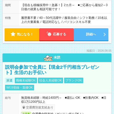
い」 「余裕を持って夕飯の準備がしたい」 「できれば残業はし
たくない」 など、ご希望を教えてくださいね。 ※Wワーク希望
【現在も積極採用中！急募！】2カ月～ ■ご応募から最短2～3
期間
の方へ 今ご覧のお仕事で希望する勤務時間と、もう1つのお仕事
日後の就業も相談可能です！
の勤務時間。 合計で週40時間を超える場合は応募できません。
履歴書不要
/
40～50代活躍中
/
服装自由
/
シフト勤務
/
10名以
特徴
上の大量募集
/
電話対応なし
/
パソコンスキル不要
気になる！
応募する
詳細へ
掲載日：2026.08.05
未読
説明会参加で全員に【現金2千円相当プレゼン
ト】生活のお手伝い
派遣
職種未経験OK
社会人未経験OK
ブランクOK
WEB登録・面接OK
無資格未経験：時給1400円～ ■週払いOK ■扶養内OK ■日
給与
収1万1200円以上
交通費別途支給あり