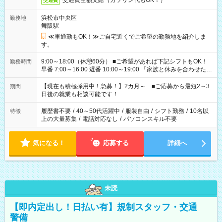
交通費全額支給（ガソリン代もOK！）
交通費
浜松市中央区
勤務地
舞阪駅
≪車通勤もOK！≫ご自宅近くでご希望の勤務地を紹介しま
す。
9:00～18:00（休憩60分） ■ご希望があれば下記シフトもOK！
勤務時間
早番 7:00～16:00 遅番 10:00～19:00 「家族と休みを合わせた
い」 「余裕を持って夕飯の準備がしたい」 「できれば残業はし
たくない」 など、ご希望を教えてくださいね。 ※Wワーク希望
【現在も積極採用中！急募！】2カ月～ ■ご応募から最短2～3
期間
の方へ 今ご覧のお仕事で希望する勤務時間と、もう1つのお仕事
日後の就業も相談可能です！
の勤務時間。 合計で週40時間を超える場合は応募できません。
履歴書不要
/
40～50代活躍中
/
服装自由
/
シフト勤務
/
10名以
特徴
上の大量募集
/
電話対応なし
/
パソコンスキル不要
気になる！
応募する
詳細へ
未読
【即内定出し！日払い有】規制スタッフ・交通
警備