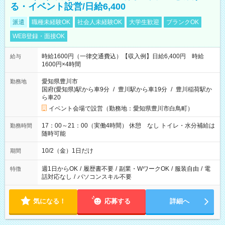
る・イベント設営/日給6,400
派遣
職種未経験OK
社会人未経験OK
大学生歓迎
ブランクOK
WEB登録・面接OK
時給1600円（一律交通費込）【収入例】日給6,400円 時給
給与
1600円×4時間
愛知県豊川市
勤務地
国府(愛知県)駅から車9分
/
豊川駅から車19分
/
豊川稲荷駅か
ら車20
イベント会場で設営（勤務地：愛知県豊川市白鳥町）
17：00～21：00（実働4時間） 休憩 なし トイレ・水分補給は
勤務時間
随時可能
10/2（金）1日だけ
期間
週1日からOK
/
履歴書不要
/
副業・WワークOK
/
服装自由
/
電
特徴
話対応なし
/
パソコンスキル不要
気になる！
応募する
詳細へ