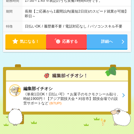
17:00～1:45 ※表記のうち実働7時間45分です。
勤務時間
長期【ご応募から1週間以内(最短2日目)のスピード就業が可能】
期間
即日～
日払いOK
/
履歴書不要
/
電話対応なし
/
パソコンスキル不要
特徴
気になる！
応募する
詳細へ
編集部イチオシ
《単発1日OK！日払い可》＊お菓子のモクモクシール貼り、
時給1900円！【アジア競技大会＊刈谷市】競技会場での設
営サポートなど
(8/7UP!)