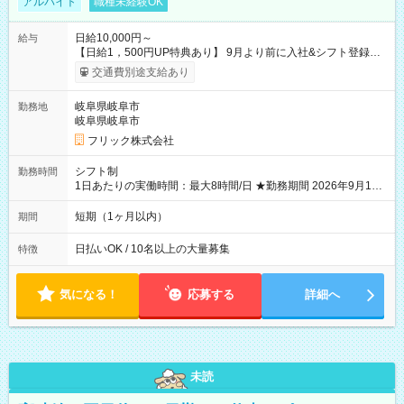
アルバイト
職種未経験OK
日給10,000円～
給与
【日給1，500円UP特典あり】 9月より前に入社&シフト登録す
ると 期間中(9/16~10/23) の日給がUP! 日給1万1500円でしっか
交通費別途支給あり
り稼げます♪ 【試用期間】試用期間なし
岐阜県岐阜市
勤務地
岐阜県岐阜市
フリック株式会社
シフト制
勤務時間
1日あたりの実働時間：最大8時間/日 ★勤務期間 2026年9月16
日~2026年10月23日 短期勤務OK! 期間中フル勤務できる方優遇
※週3~5日勤務(勤務日数応相談) ※期間前から勤務スタートも可
短期（1ヶ月以内）
期間
能です! ★勤務時間 8:00~17:00(休憩1時間) ※現場により変動あ
り ※夜勤シフトあり
日払いOK / 10名以上の大量募集
特徴
気になる！
応募する
詳細へ
未読