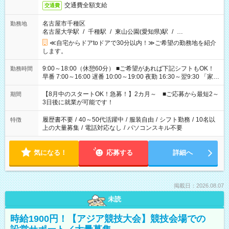
交通費全額支給
交通費
名古屋市千種区
勤務地
名古屋大学駅
/
千種駅
/
東山公園(愛知県)駅
/
…
≪自宅からドアtoドアで30分以内！≫ご希望の勤務地を紹介
します。
9:00～18:00（休憩60分） ■ご希望があれば下記シフトもOK！
勤務時間
早番 7:00～16:00 遅番 10:00～19:00 夜勤 16:30～翌9:30 「家族
と休みを合わせたい」 「余裕を持って夕飯の準備がしたい」
「できれば残業はしたくない」 など、ご希望を教えてください
【8月中のスタートOK！急募！】2カ月～ ■ご応募から最短2～
期間
ね。 ※Wワーク希望の方へ 今ご覧のお仕事で希望する勤務時間
3日後に就業が可能です！
と、もう1つのお仕事の勤務時間。 合計で週40時間を超える場
合は応募できません。
履歴書不要
/
40～50代活躍中
/
服装自由
/
シフト勤務
/
10名以
特徴
上の大量募集
/
電話対応なし
/
パソコンスキル不要
気になる！
応募する
詳細へ
掲載日：2026.08.07
未読
時給1900円！【アジア競技大会】競技会場での