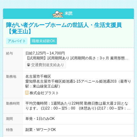
未読
障がい者グループホームの世話人・生活支援員
【覚王山】
アルバイト
職種未経験OK
日給7,125円～14,700円
給与
【試用期間】試用期間あり 試用期間の長さ：3ヶ月 雇用形態、
給与は本採用時と同じです。
交通費別途支給あり
名古屋市千種区
勤務地
愛知県名古屋市千種区姫池通1-15アベニール姫池通203（最寄り
駅：東山線覚王山駅）
株式会社プラスト
平均労働時間：1週間あたり22時間 勤務日数は最大週２回とな
勤務時間
ります。 (1)22：00～翌5：00 (休憩あり) (2)17：00～翌9：
00 (休憩あり) ３６協定提出済 平均労働時間：1週間あたり22
時間 勤務日数は最大週２回となります。 (1)22：00～翌5：00
単発・1日のみOK
期間
(休憩あり) (2)17：00～翌9：00 (休憩あり) ３６協定提出済
副業・WワークOK
特徴