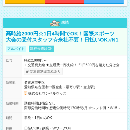
未読
高時給2000円☆1日4時間でOK！国際スポーツ
大会の受付スタッフ☆来社不要！日払いOK♪/N1
アルバイト
職種未経験OK
時給2,000円～
給与
＋交通費支給 ★交通費一部支給！ ┗1日500円を超えた分は全額
支給！ ※往復500円以内の方は自己負担となります ★日払い
交通費別途支給あり
OK！（規定あり） ┗働いたその日に現金GET♪ お仕事後はコン
ビニATMから 日払い分を引き落とせます！ 【試用期間】試用
名古屋市中区
勤務地
期間なし
愛知県名古屋市中区金山（最寄り駅：金山駅）
株式会社ワンベルウッズ
勤務時間は指定なし
勤務時間
変形労働時間制 想定労働時間170時間/月 ☆シフト例 ＊8/15～
10/26 全日共通 08：00～12：00 17：00～21：00 ＊8/31
～9/19のみ下記シフトもあります！ 12：00～16：00 ＊9/6～
単発・1日のみOK
期間
10/6、10/11～26のみ下記シフトもあります！ 07：00～11：
00
日払いOK / 副業・WワークOK
特徴