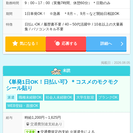
9：00～17：00（実働7時間、休憩60分） ＊日勤のみ
勤務時間
1日単発OK！ ※急募 ＊8月～、9月～など開始日相談OK
期間
日払いOK
/
履歴書不要
/
40～50代活躍中
/
10名以上の大量募
特徴
集
/
パソコンスキル不要
気になる！
応募する
詳細へ
掲載日：2026.08.05
未読
《単発1日OK！日払い可》＊コスメのモクモク
シール貼り
派遣
職種未経験OK
社会人未経験OK
大学生歓迎
ブランクOK
WEB登録・面接OK
時給1,200円～1,625円
給与
交通費別途支給あり
■ 交通費規定内支給 ※派遣先による
交通費