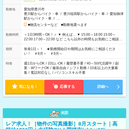
愛知県豊川市
勤務地
豊川駅からバイク・車
/
豊川稲荷駅からバイク・車
/
愛知御津
駅からバイク・車
/
…
■物流センターなど ■勤務地選べます
＜1日3時間～OK！＞ ▼ 例えば… ▼ 15:00～18:00 15:00～
勤務時間
22:00 17:00～22:00 など こちら以外の時間もお気軽にご相談く
ださい！
単発1日～！ ★勤務開始日や期間はお気軽にご相談くださ
期間
い！ ＃8月～ ＃9月～
週1日からOK
/
日払いOK
/
履歴書不要
/
40～50代活躍中
/
副
特徴
業・WワークOK
/
服装自由
/
シフト勤務
/
10名以上の大量募
集
/
電話対応なし
/
パソコンスキル不要
気になる！
応募する
詳細へ
未読
レア求人！［物件の写真撮影］8月スタート｜高