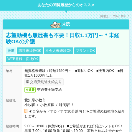
あなたの閲覧履歴からのオススメ
掲載日：2026.08.07
未読
志望動機も履歴書も不要！日収1.1万円～＊未経
験OKの介護
派遣
職種未経験OK
社会人未経験OK
ブランクOK
WEB登録・面接OK
無資格未経験：時給1450円～ ■週払いOK ■扶養内OK ■日
給与
収1万1600円以上
交通費別途支給あり
交通費全額支給
交通費
愛知県小牧市
勤務地
小牧駅
/
小牧原駅
/
味岡駅
/
…
≪自宅からドアtoドアで30分以内！≫ご希望の勤務地を紹介
します。
9:00～18:00（休憩60分） ■ご希望があれば下記シフトもOK！
勤務時間
早番 7:00～16:00 遅番 10:00～19:00 「家族と休みを合わせた