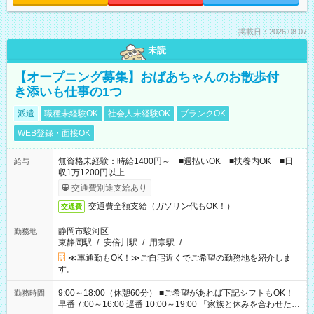
掲載日：2026.08.07
未読
【オープニング募集】おばあちゃんのお散歩付
き添いも仕事の1つ
派遣
職種未経験OK
社会人未経験OK
ブランクOK
WEB登録・面接OK
無資格未経験：時給1400円～ ■週払いOK ■扶養内OK ■日
給与
収1万1200円以上
交通費別途支給あり
交通費全額支給（ガソリン代もOK！）
交通費
静岡市駿河区
勤務地
東静岡駅
/
安倍川駅
/
用宗駅
/
…
≪車通勤もOK！≫ご自宅近くでご希望の勤務地を紹介しま
す。
9:00～18:00（休憩60分） ■ご希望があれば下記シフトもOK！
勤務時間
早番 7:00～16:00 遅番 10:00～19:00 「家族と休みを合わせた