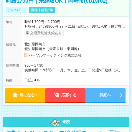
時給1700円｜未経験OK！岡崎市(cb1sr02)
アルバイト
職種未経験OK
時給1,700円～1,700円
給与
月収例：24万9900円（7h×21日) 日払い、週払いOK（規定有
り） 【試用期間】試用期間なし
交通費別途支給あり
愛知県岡崎市
勤務地
愛知県岡崎市（最寄り駅：東岡崎）
パーソルマーケティング株式会社
930～17:30
勤務時間
実働時間：7時間/日 ・月、木、金、土、日の週5日勤務（火、水
は固定休です／夏季、年末年始等、長期休暇有り！） ・ワンシ
フト！ 残業ほぼナシ（0～5h/月）
日払いOK
特徴
気になる！
応募する
詳細へ
未読