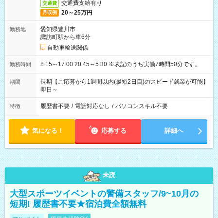
交通費支給有り
交通費
20～25万円
月収例
愛知県豊川市
勤務地
諏訪町駅から車6分
自動車輸送関係
8:15～17:00 20:45～5:30 ※表記のうち実働7時間50分です。
勤務時間
長期【ご応募から1週間以内(最短2日目)のスピード就業が可能】
期間
即日～
履歴書不要
/
電話対応なし
/
パソコンスキル不要
特徴
気になる！
応募する
詳細へ
未読
大型スポーツイベントの警備スタッフ/9~10月の
短期! 履歴書不要★宿泊費全額無料