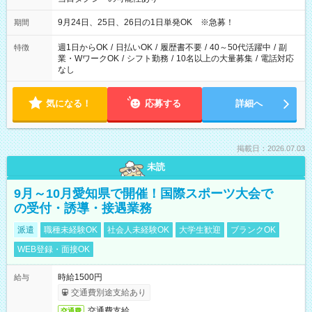
9月24日、25日、26日の1日単発OK ※急募！
期間
週1日からOK
/
日払いOK
/
履歴書不要
/
40～50代活躍中
/
副
特徴
業・WワークOK
/
シフト勤務
/
10名以上の大量募集
/
電話対応
なし
気になる！
応募する
詳細へ
掲載日：2026.07.03
未読
9月～10月愛知県で開催！国際スポーツ大会で
の受付・誘導・接遇業務
派遣
職種未経験OK
社会人未経験OK
大学生歓迎
ブランクOK
WEB登録・面接OK
時給1500円
給与
交通費別途支給あり
交通費支給
交通費