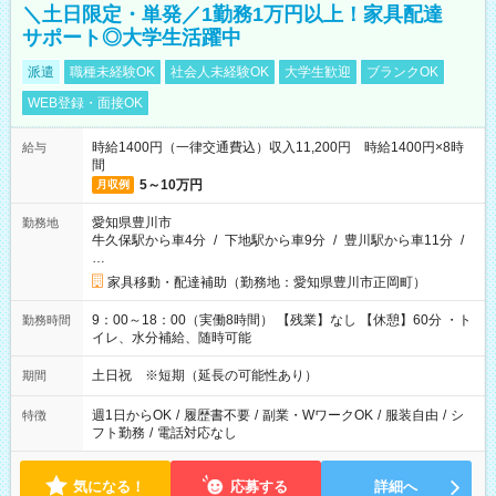
＼土日限定・単発／1勤務1万円以上！家具配達
サポート◎大学生活躍中
派遣
職種未経験OK
社会人未経験OK
大学生歓迎
ブランクOK
WEB登録・面接OK
時給1400円（一律交通費込）収入11,200円 時給1400円×8時
給与
間
5～10万円
月収例
愛知県豊川市
勤務地
牛久保駅から車4分
/
下地駅から車9分
/
豊川駅から車11分
/
…
家具移動・配達補助（勤務地：愛知県豊川市正岡町）
9：00～18：00（実働8時間） 【残業】なし 【休憩】60分 ・ト
勤務時間
イレ、水分補給、随時可能
土日祝 ※短期（延長の可能性あり）
期間
週1日からOK
/
履歴書不要
/
副業・WワークOK
/
服装自由
/
シ
特徴
フト勤務
/
電話対応なし
気になる！
応募する
詳細へ