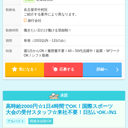
名古屋市中村区
勤務地
ご紹介する案件により異なります。
旅行会社
働きたい日だけ働ける登録制！
勤務時間
単発（10日以内・1日のみ）
期間
週1日からOK
/
履歴書不要
/
40～50代活躍中
/
副業・Wワーク
特徴
OK
/
シフト勤務
気になる！
応募する
詳細へ
未読
高時給2000円☆1日4時間でOK！国際スポーツ
大会の受付スタッフ☆来社不要！日払いOK♪/N1
アルバイト
職種未経験OK