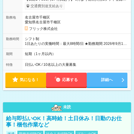
ると 期間中(9/16~10/23) の日給がUP! 日給1万1500円でしっか
交通費別途支給あり
り稼げます♪ 【試用期間】試用期間なし
名古屋市千種区
勤務地
愛知県名古屋市千種区
フリック株式会社
シフト制
勤務時間
1日あたりの実働時間：最大8時間/日 ★勤務期間 2026年9月16
日~2026年10月23日 短期勤務OK! 期間中フル勤務できる方優遇
※週3~5日勤務(勤務日数応相談) ※期間前から勤務スタートも可
短期（1ヶ月以内）
期間
能です! ★勤務時間 8:00~17:00(休憩1時間) ※現場により変動あ
り ※夜勤シフトあり
日払いOK / 10名以上の大量募集
特徴
気になる！
応募する
詳細へ
未読
給与即払いOK！高時給！土日休み！日勤のお仕
事！梱包作業など