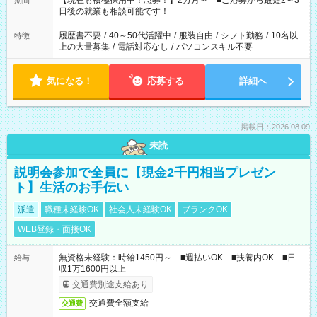
【現在も積極採用中！急募！】2カ月～ ■ご応募から最短2～3
期間
の方へ 今ご覧のお仕事で希望する勤務時間と、もう1つのお仕事
日後の就業も相談可能です！
の勤務時間。 合計で週40時間を超える場合は応募できません。
履歴書不要
/
40～50代活躍中
/
服装自由
/
シフト勤務
/
10名以
特徴
上の大量募集
/
電話対応なし
/
パソコンスキル不要
気になる！
応募する
詳細へ
掲載日：2026.08.09
未読
説明会参加で全員に【現金2千円相当プレゼン
ト】生活のお手伝い
派遣
職種未経験OK
社会人未経験OK
ブランクOK
WEB登録・面接OK
無資格未経験：時給1450円～ ■週払いOK ■扶養内OK ■日
給与
収1万1600円以上
交通費別途支給あり
交通費全額支給
交通費