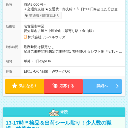
時給2,000円～
給与
＋交通費支給 ★交通費一部支給！ ┗1日500円を超えた分は全額
支給！ ※往復500円以内の方は自己負担となります ★日払い
交通費別途支給あり
OK！（規定あり） ┗働いたその日に現金GET♪ お仕事後はコン
ビニATMから 日払い分を引き落とせます！ 【試用期間】試用
名古屋市中区
勤務地
期間なし
愛知県名古屋市中区金山（最寄り駅：金山駅）
株式会社ワンベルウッズ
勤務時間は指定なし
勤務時間
変形労働時間制 想定労働時間170時間/月 ☆シフト例 ＊8/15～
10/26 全日共通 08：00～12：00 17：00～21：00 ＊8/31
～9/19のみ下記シフトもあります！ 12：00～16：00 ＊9/6～
単発・1日のみOK
期間
10/6、10/11～26のみ下記シフトもあります！ 07：00～11：
00
日払いOK / 副業・WワークOK
特徴
気になる！
応募する
詳細へ
未読
13-17時＊検品＆出荷シール貼り！少人数の職