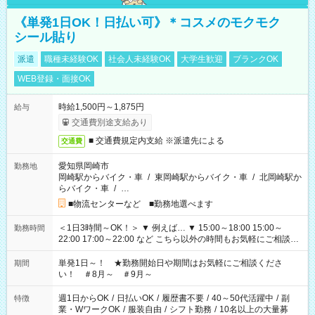
《単発1日OK！日払い可》＊コスメのモクモク
シール貼り
派遣
職種未経験OK
社会人未経験OK
大学生歓迎
ブランクOK
WEB登録・面接OK
時給1,500円～1,875円
給与
交通費別途支給あり
■ 交通費規定内支給 ※派遣先による
交通費
愛知県岡崎市
勤務地
岡崎駅からバイク・車
/
東岡崎駅からバイク・車
/
北岡崎駅か
らバイク・車
/
…
■物流センターなど ■勤務地選べます
＜1日3時間～OK！＞ ▼ 例えば… ▼ 15:00～18:00 15:00～
勤務時間
22:00 17:00～22:00 など こちら以外の時間もお気軽にご相談く
ださい！
単発1日～！ ★勤務開始日や期間はお気軽にご相談くださ
期間
い！ ＃8月～ ＃9月～
週1日からOK
/
日払いOK
/
履歴書不要
/
40～50代活躍中
/
副
特徴
業・WワークOK
/
服装自由
/
シフト勤務
/
10名以上の大量募