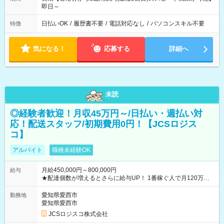
即日～
日払いOK
/
履歴書不要
/
電話対応なし
/
パソコンスキル不要
特徴
気になる！
応募する
詳細へ
未読
◎経験者歓迎！月収45万円～/日払い・週払い対
応！配送スタッフ/初期費用0円！【JCSロジス
コ】
アルバイト
職種未経験OK
月給450,000円～800,000円
給与
★配達個数が増えるとさらに給与UP！ 1番稼ぐ人で月120万ほ
ど！ ・主要都市エリア 月収55万円／週5日稼働 月収65万~112
万円／週6日稼働 ・地方郊外エリア 月収40万円／週5日稼働 月
愛知県愛西市
勤務地
収40万円~50万円／週6日稼働 ＜モデルイメージ＞ ■月収50万
愛知県愛西市
円 (27歳男性/江東区在住)※元建築関係 1日150個配達×25日勤務
JCSロジスコ株式会社
(日休み) ■月収80万円(43歳男性/墨田区在住)※元営業 1日200個