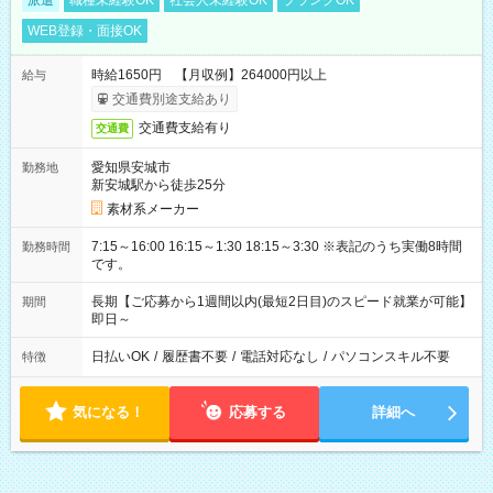
派遣
職種未経験OK
社会人未経験OK
ブランクOK
WEB登録・面接OK
時給1650円 【月収例】264000円以上
給与
交通費別途支給あり
交通費支給有り
交通費
愛知県安城市
勤務地
新安城駅から徒歩25分
素材系メーカー
7:15～16:00 16:15～1:30 18:15～3:30 ※表記のうち実働8時間
勤務時間
です。
長期【ご応募から1週間以内(最短2日目)のスピード就業が可能】
期間
即日～
日払いOK
/
履歴書不要
/
電話対応なし
/
パソコンスキル不要
特徴
気になる！
応募する
詳細へ