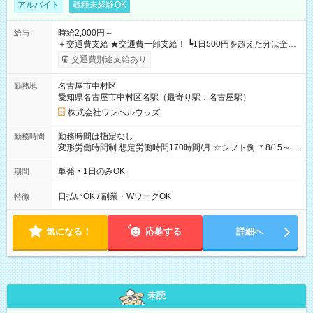
アルバイト
職種未経験OK
時給2,000円～
給与
＋交通費支給 ★交通費一部支給！ ┗1日500円を超えた分は全額
支給！ ※往復500円以内の方は自己負担となります ★日払い
交通費別途支給あり
OK！（規定あり） ┗働いたその日に現金GET♪ お仕事後はコン
ビニATMから 日払い分を引き落とせます！ 【試用期間】試用
名古屋市中村区
勤務地
期間なし
愛知県名古屋市中村区名駅（最寄り駅：名古屋駅）
株式会社ワンベルウッズ
勤務時間は指定なし
勤務時間
変形労働時間制 想定労働時間170時間/月 ☆シフト例 ＊8/15～
10/26 全日共通 08：00～12：00 17：00～21：00 ＊8/31
～9/19のみ下記シフトもあります！ 12：00～16：00 ＊9/6～
単発・1日のみOK
期間
10/6、10/11～26のみ下記シフトもあります！ 07：00～11：
00
日払いOK / 副業・WワークOK
特徴
気になる！
応募する
詳細へ
未読