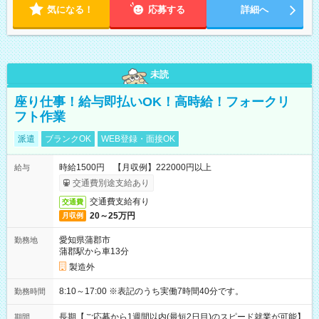
気になる！
応募する
詳細へ
未読
座り仕事！給与即払いOK！高時給！フォークリ
フト作業
派遣
ブランクOK
WEB登録・面接OK
時給1500円 【月収例】222000円以上
給与
交通費別途支給あり
交通費支給有り
交通費
20～25万円
月収例
愛知県蒲郡市
勤務地
蒲郡駅から車13分
製造外
8:10～17:00 ※表記のうち実働7時間40分です。
勤務時間
長期【ご応募から1週間以内(最短2日目)のスピード就業が可能】
期間