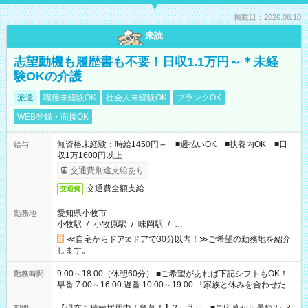
掲載日：2026.08.10
未読
志望動機も履歴書も不要！日収1.1万円～＊未経
験OKの介護
派遣
職種未経験OK
社会人未経験OK
ブランクOK
WEB登録・面接OK
無資格未経験：時給1450円～ ■週払いOK ■扶養内OK ■日
給与
収1万1600円以上
交通費別途支給あり
交通費全額支給
交通費
愛知県小牧市
勤務地
小牧駅
/
小牧原駅
/
味岡駅
/
…
≪自宅からドアtoドアで30分以内！≫ご希望の勤務地を紹介
します。
9:00～18:00（休憩60分） ■ご希望があれば下記シフトもOK！
勤務時間
早番 7:00～16:00 遅番 10:00～19:00 「家族と休みを合わせた
い」 「余裕を持って夕飯の準備がしたい」 「できれば残業はし
たくない」 など、ご希望を教えてくださいね。 ※Wワーク希望