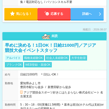
集
/
電話対応なし
/
パソコンスキル不要
気になる！
応募する
詳細へ
掲載日：2026.08.07
未読
早めに決める！1日OK！日給21000円／アジア
競技大会イベントスタッフ
アルバイト
職種未経験OK
社会人未経験OK
大学生歓迎
ブランクOK
WEB登録・面接OK
日給21000円 ＊日払いOK！
給与
愛知県みよし市
勤務地
豊田市駅から徒歩
/
新豊田駅から徒歩
アジア競技会スポーツ好きにはたまらない株式会社ビート 名
古屋支店
5：30～18：00(実働11.5時間) ＊基本は前泊(ホテル代は支給)or
勤務時間
当日タクシーの可能性あり