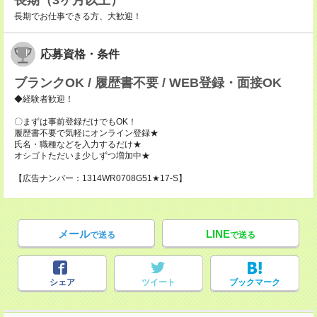
長期（3ヶ月以上）
長期でお仕事できる方、大歓迎！
応募資格・条件
ブランクOK / 履歴書不要 / WEB登録・面接OK
◆経験者歓迎！
〇まずは事前登録だけでもOK！
履歴書不要で気軽にオンライン登録★
氏名・職種などを入力するだけ★
オシゴトただいま少しずつ増加中★
【広告ナンバー：1314WR0708G51★17-S】
メール
LINE
で送る
で送る
シェア
ツイート
ブックマーク