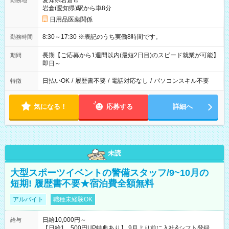
愛知県岩倉市
勤務地
岩倉(愛知県)駅から車8分
日用品医薬関係
8:30～17:30 ※表記のうち実働8時間です。
勤務時間
長期【ご応募から1週間以内(最短2日目)のスピード就業が可能】
期間
即日～
日払いOK
/
履歴書不要
/
電話対応なし
/
パソコンスキル不要
特徴
気になる！
応募する
詳細へ
未読
大型スポーツイベントの警備スタッフ/9~10月の
短期! 履歴書不要★宿泊費全額無料
アルバイト
職種未経験OK
日給10,000円～
給与
【日給1，500円UP特典あり】 9月より前に入社&シフト登録す