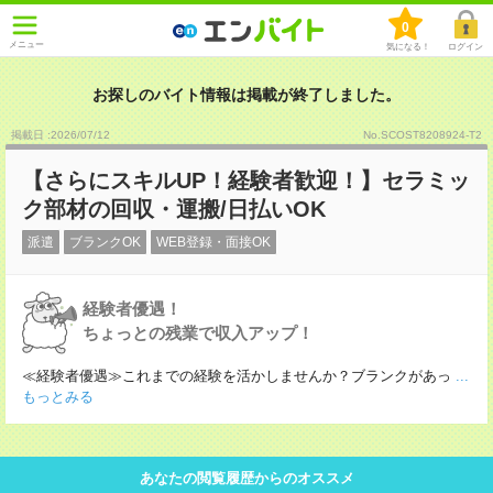
0
メニュー
気になる！
ログイン
お探しのバイト情報は掲載が終了しました。
掲載日 :2026
/
07
/
12
No.SCOST8208924-T2
【さらにスキルUP！経験者歓迎！】セラミッ
ク部材の回収・運搬/日払いOK
派遣
ブランクOK
WEB登録・面接OK
経験者優遇！
ちょっとの残業で収入アップ！
≪経験者優遇≫これまでの経験を活かしませんか？ブランクがあっ
...
もっとみる
あなたの閲覧履歴からのオススメ