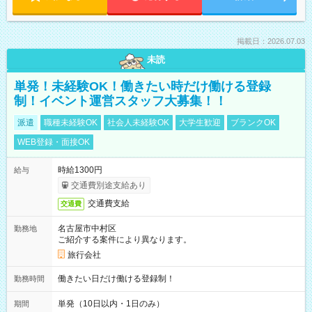
掲載日：2026.07.03
未読
単発！未経験OK！働きたい時だけ働ける登録
制！イベント運営スタッフ大募集！！
派遣
職種未経験OK
社会人未経験OK
大学生歓迎
ブランクOK
WEB登録・面接OK
時給1300円
給与
交通費別途支給あり
交通費支給
交通費
名古屋市中村区
勤務地
ご紹介する案件により異なります。
旅行会社
働きたい日だけ働ける登録制！
勤務時間
単発（10日以内・1日のみ）
期間