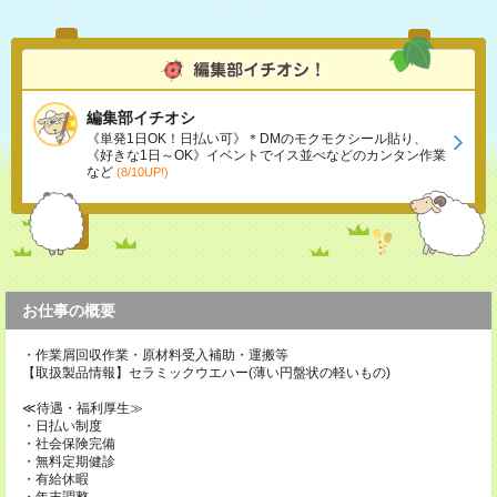
編集部イチオシ
《単発1日OK！日払い可》＊DMのモクモクシール貼り、
《好きな1日～OK》イベントでイス並べなどのカンタン作業
など
(8/10UP!)
お仕事の概要
・作業屑回収作業・原材料受入補助・運搬等
【取扱製品情報】セラミックウエハー(薄い円盤状の軽いもの)
≪待遇・福利厚生≫
・日払い制度
・社会保険完備
・無料定期健診
・有給休暇