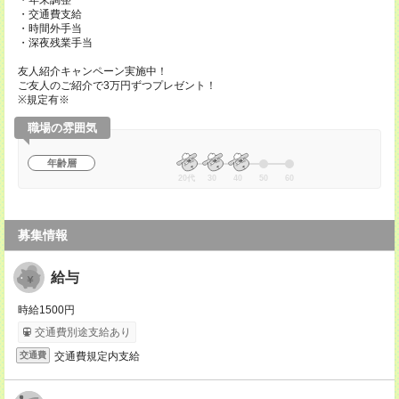
・年末調整
・交通費支給
・時間外手当
・深夜残業手当
友人紹介キャンペーン実施中！
ご友人のご紹介で3万円ずつプレゼント！
※規定有※
職場の雰囲気
年齢層
20代
30
40
50
60
募集情報
給与
時給1500円
交通費別途支給あり
交通費規定内支給
交通費