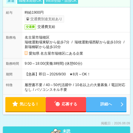
派遣
職種未経験OK
WEB登録・面接OK
時給1900円
給与
交通費別途支給あり
交通費支給
交通費
名古屋市瑞穂区
勤務地
瑞穂運動場東駅から徒歩7分
/
瑞穂運動場西駅から徒歩10分
/
新瑞橋駅から徒歩10分
愛知県 名古屋市瑞穂区にある企業
9:00～18:00(実働:8時間) (休憩60分)
勤務時間
【急募】即日～2026/9/30 ★8月～OK！
期間
履歴書不要
/
40～50代活躍中
/
10名以上の大量募集
/
電話対応
特徴
なし
/
パソコンスキル不要
気になる！
応募する
詳細へ
掲載日：2026.08.09
未読