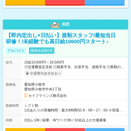
未読
【即内定出し×日払い】規制スタッフ/最短当日
研修！/未経験でも高日給10600円スタート♪
アルバイト
職種未経験OK
日給10,600円～18,500円
給与
◎交通費規定支給 ◎残業手当、出張手当、資格手当 ◎夜勤の場
合：22時～翌5時は割増給与 ◎日払い・週払い可(希望者／条件
交通費別途支給あり
有) ＜月収例＞ 入社3か月：月収28万 入社1年：月収39万 ◎自分
のぺースで勤務可能 週3～OK！あなたの働き方と相談します♪
愛知県小牧市
勤務地
ダブルワークも可能です☺ ◎髪色、ピアス、タトゥーOK おしゃ
愛知県小牧市中央1丁目
れも自由に楽しめます！ 【試用期間】試用期間あり 試用期間の
長さ：3ヶ月 雇用形態、給与は本採用時と同じです。
セイフラインズ株式会社
シフト制
勤務時間
1日あたりの実働時間：最大8時間/日 8：00～17：00 ※現場によ
っては多少時間は前後します ▶残業ほとんどなし！ ▶時間より
早く終わることの方が多いと思います。現場によっては午前中
日払いOK / 副業・WワークOK / 10名以上の大量募集
特徴
で終わってしまう場合も。その場合も日給は同額支給！ ▶ご希
望の方は夜勤（21:00～6:00）のお仕事も可能。