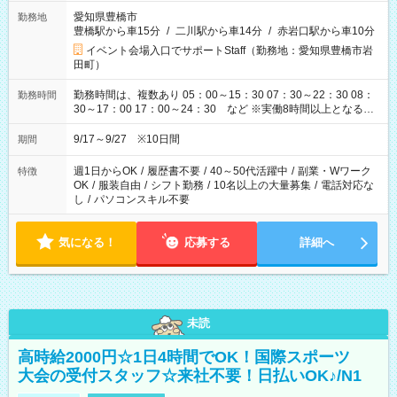
愛知県豊橋市
勤務地
豊橋駅から車15分
/
二川駅から車14分
/
赤岩口駅から車10分
イベント会場入口でサポートStaff（勤務地：愛知県豊橋市岩
田町）
勤務時間は、複数あり 05：00～15：30 07：30～22：30 08：
勤務時間
30～17：00 17：00～24：30 など ※実働8時間以上となる勤
務もあります。 【休憩】60分+他休憩あり 交替で取得します。
安全面に配慮しこまめな休憩があります。
9/17～9/27 ※10日間
期間
週1日からOK
/
履歴書不要
/
40～50代活躍中
/
副業・Wワーク
特徴
OK
/
服装自由
/
シフト勤務
/
10名以上の大量募集
/
電話対応な
し
/
パソコンスキル不要
気になる！
応募する
詳細へ
未読
高時給2000円☆1日4時間でOK！国際スポーツ
大会の受付スタッフ☆来社不要！日払いOK♪/N1