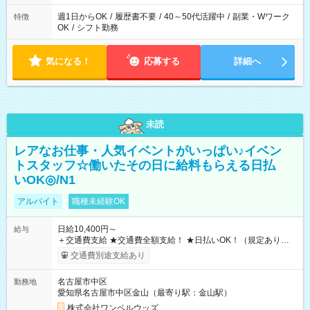
週1日からOK
/
履歴書不要
/
40～50代活躍中
/
副業・Wワーク
特徴
OK
/
シフト勤務
気になる！
応募する
詳細へ
未読
レアなお仕事・人気イベントがいっぱい♪イベン
トスタッフ☆働いたその日に給料もらえる日払
いOK◎/N1
アルバイト
職種未経験OK
日給10,400円～
給与
＋交通費支給 ★交通費全額支給！ ★日払いOK！（規定あり） ┗
働いたその日に現金GET♪ お仕事後はコンビニATMから 日払
交通費別途支給あり
い分を引き落とせます！ 【試用期間】試用期間なし
名古屋市中区
勤務地
愛知県名古屋市中区金山（最寄り駅：金山駅）
株式会社ワンベルウッズ