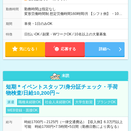
勤務時間は指定なし
勤務時間
変形労働時間制 想定労働時間160時間/月 【シフト例】 ・10：
00～20：00
単発・1日のみOK
期間
日払いOK / 副業・WワークOK / 10名以上の大量募集
特徴
気になる！
応募する
詳細へ
未読
短期＊イベントスタッフ/身分証チェック・手荷
物検査/日給10,200円～
派遣
職種未経験OK
社会人未経験OK
大学生歓迎
ブランクOK
WEB登録・面接OK
時給1700円～2125円（一律交通費込）【収入例】6.3万円以上
給与
可能 時給1700円×7.5時間×5日間（勤務日数により異なる）