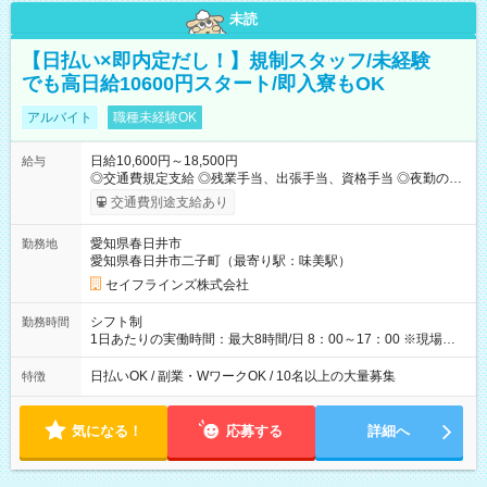
未読
【日払い×即内定だし！】規制スタッフ/未経験
でも高日給10600円スタート/即入寮もOK
アルバイト
職種未経験OK
日給10,600円～18,500円
給与
◎交通費規定支給 ◎残業手当、出張手当、資格手当 ◎夜勤の場
合：22時～翌5時は割増給与 ◎日払い・週払い可(希望者／条件
交通費別途支給あり
有) ＜月収例＞ 入社3か月：月収28万 ◎自分のぺースで勤務可能
週2～OK！あなたの働き方と相談します♪ ダブルワークも可能で
愛知県春日井市
勤務地
す☺ ◎髪色、ピアス、タトゥーOK おしゃれも自由に楽しめま
愛知県春日井市二子町（最寄り駅：味美駅）
す！ 【試用期間】試用期間あり 試用期間の長さ：3ヶ月 雇用形
態、給与は本採用時と同じです。
セイフラインズ株式会社
シフト制
勤務時間
1日あたりの実働時間：最大8時間/日 8：00～17：00 ※現場によ
っては多少時間は前後します ▶残業ほとんどなし！ ▶時間より
早く終わることの方が多いと思います。現場によっては午前中
日払いOK / 副業・WワークOK / 10名以上の大量募集
特徴
で終わってしまう場合も。その場合も日給は同額支給！ ▶ご希
望の方は夜勤（21:00～6:00）のお仕事も可能。
気になる！
応募する
詳細へ