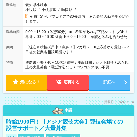
愛知県小牧市
勤務地
小牧駅
/
小牧原駅
/
味岡駅
/
…
≪自宅からドアtoドアで30分以内！≫ご希望の勤務地を紹介
します。
9:00～18:00（休憩60分） ■ご希望があれば下記シフトもOK！
勤務時間
早番 7:00～16:00 遅番 10:00～19:00 「家族と休みを合わせた
い」 「余裕を持って夕飯の準備がしたい」 「できれば残業はし
たくない」 など、ご希望を教えてくださいね。 ※Wワーク希望
【現在も積極採用中！急募！】2カ月～ ■ご応募から最短2～3
期間
の方へ 今ご覧のお仕事で希望する勤務時間と、もう1つのお仕事
日後の就業も相談可能です！
の勤務時間。 合計で週40時間を超える場合は応募できません。
履歴書不要
/
40～50代活躍中
/
服装自由
/
シフト勤務
/
10名以
特徴
上の大量募集
/
電話対応なし
/
パソコンスキル不要
気になる！
応募する
詳細へ
掲載日：2026.08.10
未読
時給1900円！【アジア競技大会】競技会場での
設営サポート／大量募集