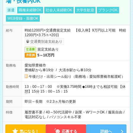
場・扶養内OK
派遣
職種未経験OK
社会人未経験OK
大学生歓迎
ブランクOK
WEB登録・面接OK
時給1200円+交通費規定支給 【収入例】9万円以上可能 時給
給与
1200円×3.75ｈ×20日
交通費別途支給あり
規定支給あり
交通費
5～10万円
月収例
愛知県豊橋市
勤務地
豊橋駅から車19分
/
大清水駅から車10分
午後だけ・出荷シール貼り（勤務地：愛知県豊橋市船渡町）
13：00～17：00 ※実働3.75時間 ◆16時までも相談可能 【休
勤務時間
憩】15分 15：00～15：15
即日～長期 ※2.3ヵ月毎の更新
期間
履歴書不要
/
40～50代活躍中
/
副業・WワークOK
/
服装自由
/
特徴
電話対応なし
/
パソコンスキル不要
気になる！
応募する
詳細へ