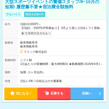
大型スポーツイベントの警備スタッフ/9~10月の
短期! 履歴書不要★宿泊費全額無料
アルバイト
職種未経験OK
日給10,000円～
給与
【日給1，500円UP特典あり】 9月より前に入社&シフト登録す
ると 期間中(9/16~10/23) の日給がUP! 日給1万1500円でしっか
交通費別途支給あり
り稼げます♪ 【試用期間】試用期間なし
岐阜県岐阜市
勤務地
岐阜県岐阜市
フリック株式会社
シフト制
勤務時間
1日あたりの実働時間：最大8時間/日 ★勤務期間 2026年9月16
日~2026年10月23日 短期勤務OK! 期間中フル勤務できる方優遇
※週3~5日勤務(勤務日数応相談) ※期間前から勤務スタートも可
短期（1ヶ月以内）
期間
能です! ★勤務時間 8:00~17:00(休憩1時間) ※現場により変動あ
り ※夜勤シフトあり
日払いOK / 10名以上の大量募集
特徴
気になる！
応募する
詳細へ