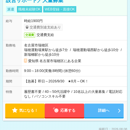
設営サポート／大量募集
派遣
職種未経験OK
WEB登録・面接OK
時給1900円
給与
交通費別途支給あり
交通費支給
交通費
名古屋市瑞穂区
勤務地
瑞穂運動場東駅から徒歩7分
/
瑞穂運動場西駅から徒歩10分
/
新瑞橋駅から徒歩10分
愛知県 名古屋市瑞穂区にある企業
9:00～18:00(実働:8時間) (休憩60分)
勤務時間
【急募】即日～2026/9/30 ★8月～OK！
期間
履歴書不要
/
40～50代活躍中
/
10名以上の大量募集
/
電話対応
特徴
なし
/
パソコンスキル不要
気になる！
応募する
詳細へ
掲載日：2026.08.08