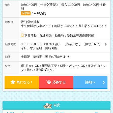
時給1400円（一律交通費込）収入11,200円 時給1400円×8時
給与
間
5～10万円
月収例
愛知県豊川市
勤務地
牛久保駅から車4分
/
下地駅から車9分
/
豊川駅から車11分
/
…
家具移動・配達補助（勤務地：愛知県豊川市正岡町）
9：00～18：00（実働8時間） 【残業】なし 【休憩】60分 ・ト
勤務時間
イレ、水分補給、随時可能
土日祝 ※短期（延長の可能性あり）
期間
週1日からOK
/
履歴書不要
/
副業・WワークOK
/
服装自由
/
シ
特徴
フト勤務
/
電話対応なし
気になる！
応募する
詳細へ
未読