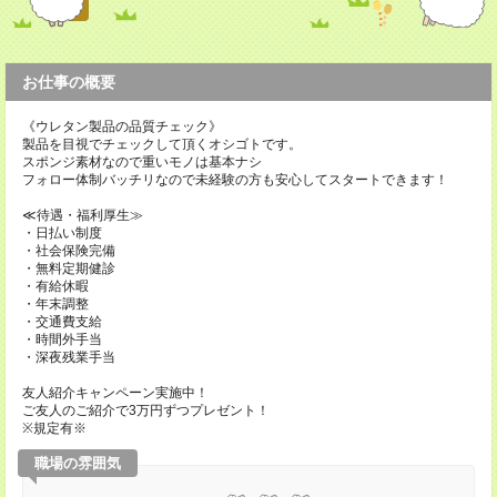
お仕事の概要
《ウレタン製品の品質チェック》
製品を目視でチェックして頂くオシゴトです。
スポンジ素材なので重いモノは基本ナシ
フォロー体制バッチリなので未経験の方も安心してスタートできます！
≪待遇・福利厚生≫
・日払い制度
・社会保険完備
・無料定期健診
・有給休暇
・年末調整
・交通費支給
・時間外手当
・深夜残業手当
友人紹介キャンペーン実施中！
ご友人のご紹介で3万円ずつプレゼント！
※規定有※
職場の雰囲気