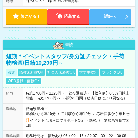
日払いOK / 10名以上の大量募集
特徴
気になる！
応募する
詳細へ
未読
短期＊イベントスタッフ/身分証チェック・手荷
物検査/日給10,200円～
派遣
職種未経験OK
社会人未経験OK
大学生歓迎
ブランクOK
WEB登録・面接OK
時給1700円～2125円（一律交通費込）【収入例】6.3万円以上
給与
可能 時給1700円×7.5時間×5日間（勤務日数により異なる）
愛知県豊橋市
勤務地
豊橋駅から車15分
/
二川駅から車14分
/
赤岩口駅から車10分
イベント会場入口でサポートStaff（勤務地：愛知県豊橋市岩
田町）
勤務時間は、複数あり 05：00～15：30 07：30～22：30 08：
勤務時間