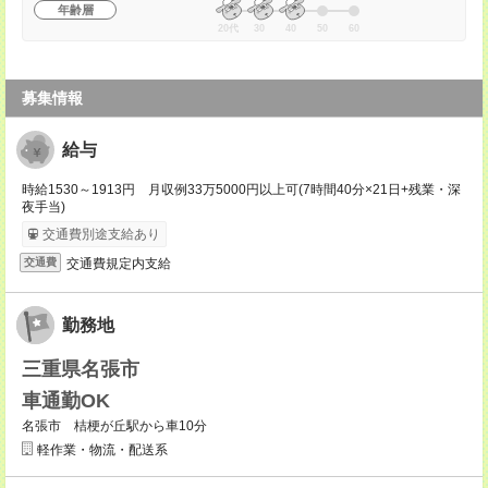
年齢層
20代
30
40
50
60
募集情報
給与
時給1530～1913円 月収例33万5000円以上可(7時間40分×21日+残業・深
夜手当)
交通費別途支給あり
交通費規定内支給
交通費
勤務地
三重県名張市
車通勤OK
名張市 桔梗が丘駅から車10分
軽作業・物流・配送系