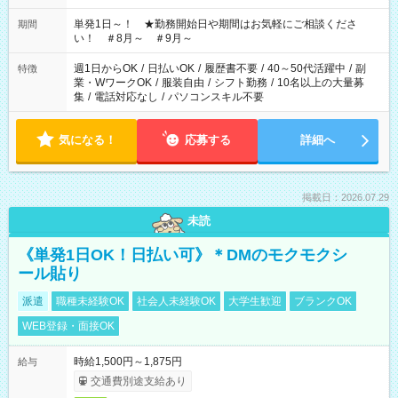
お気軽にご相談ください！
単発1日～！ ★勤務開始日や期間はお気軽にご相談くださ
期間
い！ ＃8月～ ＃9月～
週1日からOK
/
日払いOK
/
履歴書不要
/
40～50代活躍中
/
副
特徴
業・WワークOK
/
服装自由
/
シフト勤務
/
10名以上の大量募
集
/
電話対応なし
/
パソコンスキル不要
気になる！
応募する
詳細へ
掲載日：2026.07.29
未読
《単発1日OK！日払い可》＊DMのモクモクシ
ール貼り
派遣
職種未経験OK
社会人未経験OK
大学生歓迎
ブランクOK
WEB登録・面接OK
時給1,500円～1,875円
給与
交通費別途支給あり