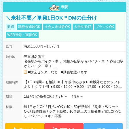
未読
＼来社不要／単発1日OK＊DMの仕分け
派遣
職種未経験OK
社会人未経験OK
大学生歓迎
ブランクOK
WEB登録・面接OK
時給1,500円～1,875円
給与
三重県名張市
勤務地
名張駅からバイク・車
/
桔梗が丘駅からバイク・車
/
赤目口駅
からバイク・車
/
…
■物流センターなど ■勤務地選べます
【1日3時間～も相談OK!】午前中のみや18時以降などのシフト
勤務時間
あり！ シフト例 ▼9:00～12:00 ▼9:00～17:00 ▼10:00～19:00
▼18:00～21:00
1日だけの単発OK！＃8月～ ＃9月～
期間
週1日からOK
/
日払いOK
/
40～50代活躍中
/
副業・Wワーク
特徴
OK
/
服装自由
/
シフト勤務
/
10名以上の大量募集
/
電話対応な
し
/
パソコンスキル不要