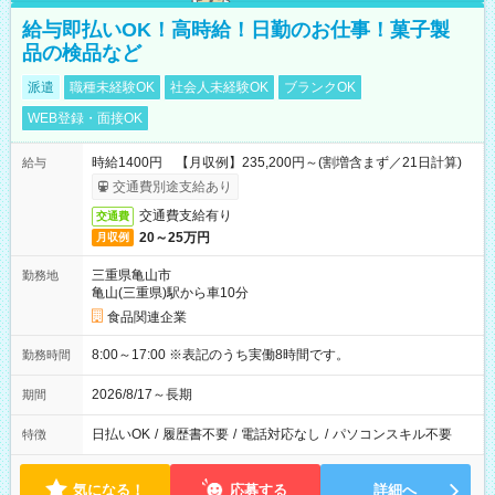
給与即払いOK！高時給！日勤のお仕事！菓子製
品の検品など
派遣
職種未経験OK
社会人未経験OK
ブランクOK
WEB登録・面接OK
時給1400円 【月収例】235,200円～(割増含まず／21日計算)
給与
交通費別途支給あり
交通費支給有り
交通費
20～25万円
月収例
三重県亀山市
勤務地
亀山(三重県)駅から車10分
食品関連企業
8:00～17:00 ※表記のうち実働8時間です。
勤務時間
2026/8/17～長期
期間
日払いOK
/
履歴書不要
/
電話対応なし
/
パソコンスキル不要
特徴
気になる！
応募する
詳細へ