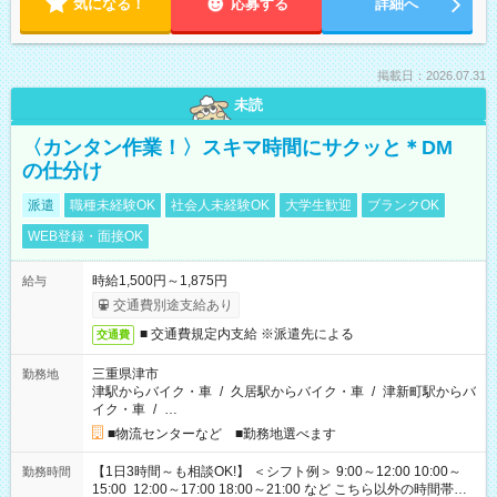
気になる！
応募する
詳細へ
掲載日：2026.07.31
未読
〈カンタン作業！〉スキマ時間にサクッと＊DM
の仕分け
派遣
職種未経験OK
社会人未経験OK
大学生歓迎
ブランクOK
WEB登録・面接OK
時給1,500円～1,875円
給与
交通費別途支給あり
■ 交通費規定内支給 ※派遣先による
交通費
三重県津市
勤務地
津駅からバイク・車
/
久居駅からバイク・車
/
津新町駅からバ
イク・車
/
…
■物流センターなど ■勤務地選べます
【1日3時間～も相談OK!】 ＜シフト例＞ 9:00～12:00 10:00～
勤務時間
15:00 12:00～17:00 18:00～21:00 など こちら以外の時間帯も