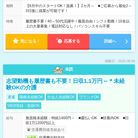
と休みを合わせたい」 「余裕を持って夕飯の準備がしたい」
「できれば残業はしたくない」 など、ご希望を教えてください
【8月中のスタートOK！急募！】2カ月～ ■ご応募から最短2～
期間
ね。 ※Wワーク希望の方へ 今ご覧のお仕事で希望する勤務時間
3日後に就業が可能です！
と、もう1つのお仕事の勤務時間。 合計で週40時間を超える場
合は応募できません。
履歴書不要
/
40～50代活躍中
/
服装自由
/
シフト勤務
/
10名以
特徴
上の大量募集
/
電話対応なし
/
パソコンスキル不要
気になる！
応募する
詳細へ
掲載日：2026.08.08
未読
志望動機も履歴書も不要！日収1.1万円～＊未経
験OKの介護
派遣
職種未経験OK
社会人未経験OK
ブランクOK
WEB登録・面接OK
無資格未経験：時給1400円～ ■週払いOK ■扶養内OK ■日
給与
収1万1200円以上
交通費別途支給あり
交通費全額支給
交通費