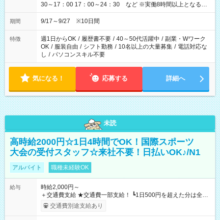
30～17：00 17：00～24：30 など ※実働8時間以上となる勤
務もあります。 【休憩】60分+他休憩あり 交替で取得します。
安全面に配慮しこまめな休憩があります。
9/17～9/27 ※10日間
期間
週1日からOK
/
履歴書不要
/
40～50代活躍中
/
副業・Wワーク
特徴
OK
/
服装自由
/
シフト勤務
/
10名以上の大量募集
/
電話対応な
し
/
パソコンスキル不要
気になる！
応募する
詳細へ
未読
高時給2000円☆1日4時間でOK！国際スポーツ
大会の受付スタッフ☆来社不要！日払いOK♪/N1
アルバイト
職種未経験OK
時給2,000円～
給与
＋交通費支給 ★交通費一部支給！ ┗1日500円を超えた分は全額
支給！ ※往復500円以内の方は自己負担となります ★日払い
交通費別途支給あり
OK！（規定あり） ┗働いたその日に現金GET♪ お仕事後はコン
ビニATMから 日払い分を引き落とせます！ 【試用期間】試用