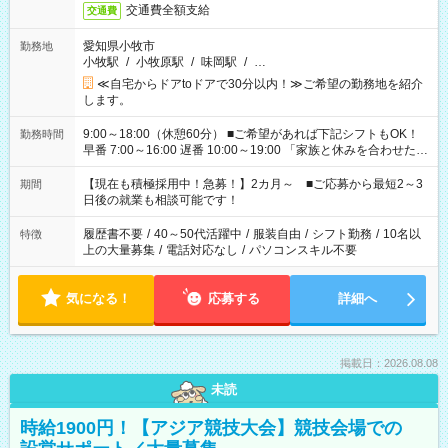
交通費全額支給
交通費
愛知県小牧市
勤務地
小牧駅
/
小牧原駅
/
味岡駅
/
…
≪自宅からドアtoドアで30分以内！≫ご希望の勤務地を紹介
します。
9:00～18:00（休憩60分） ■ご希望があれば下記シフトもOK！
勤務時間
早番 7:00～16:00 遅番 10:00～19:00 「家族と休みを合わせた
い」 「余裕を持って夕飯の準備がしたい」 「できれば残業はし
たくない」 など、ご希望を教えてくださいね。 ※Wワーク希望
【現在も積極採用中！急募！】2カ月～ ■ご応募から最短2～3
期間
の方へ 今ご覧のお仕事で希望する勤務時間と、もう1つのお仕事
日後の就業も相談可能です！
の勤務時間。 合計で週40時間を超える場合は応募できません。
履歴書不要
/
40～50代活躍中
/
服装自由
/
シフト勤務
/
10名以
特徴
上の大量募集
/
電話対応なし
/
パソコンスキル不要
気になる！
応募する
詳細へ
掲載日：2026.08.08
未読
時給1900円！【アジア競技大会】競技会場での