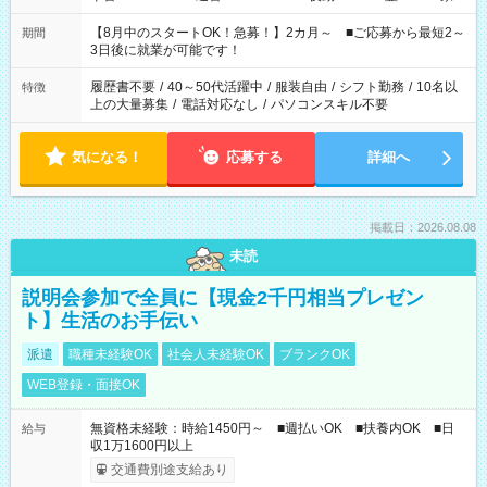
と休みを合わせたい」 「余裕を持って夕飯の準備がしたい」
「できれば残業はしたくない」 など、ご希望を教えてください
【8月中のスタートOK！急募！】2カ月～ ■ご応募から最短2～
期間
ね。 ※Wワーク希望の方へ 今ご覧のお仕事で希望する勤務時間
3日後に就業が可能です！
と、もう1つのお仕事の勤務時間。 合計で週40時間を超える場
合は応募できません。
履歴書不要
/
40～50代活躍中
/
服装自由
/
シフト勤務
/
10名以
特徴
上の大量募集
/
電話対応なし
/
パソコンスキル不要
気になる！
応募する
詳細へ
掲載日：2026.08.08
未読
説明会参加で全員に【現金2千円相当プレゼン
ト】生活のお手伝い
派遣
職種未経験OK
社会人未経験OK
ブランクOK
WEB登録・面接OK
無資格未経験：時給1450円～ ■週払いOK ■扶養内OK ■日
給与
収1万1600円以上
交通費別途支給あり