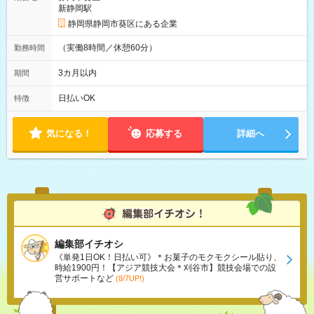
新静岡駅
静岡県静岡市葵区にある企業
（実働8時間／休憩60分）
勤務時間
3カ月以内
期間
日払いOK
特徴
気になる！
応募する
詳細へ
編集部イチオシ
《単発1日OK！日払い可》＊お菓子のモクモクシール貼り、
時給1900円！【アジア競技大会＊刈谷市】競技会場での設
営サポートなど
(8/7UP!)