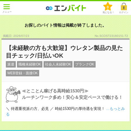
0
メニュー
気になる！
ログイン
お探しのバイト情報は掲載が終了しました。
掲載日 :2026
/
07
/
23
No.SCOST23160151-T2
【未経験の方も大歓迎】ウレタン製品の見た
目チェック/日払いOK
派遣
職種未経験OK
社会人未経験OK
ブランクOK
WEB登録・面接OK
≪とことん稼げる高時給1530円≫
ルーチンワーク多め！安心＆安定ペースで働ける！
＼ 待遇重視派の方、必見 ／ 時給1530円の厚待遇を実現！
...もっとみ
る