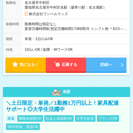
名古屋市中村区
勤務地
期間なし
愛知県名古屋市中村区名駅（最寄り駅：名古屋駅）
株式会社ワンベルウッズ
勤務時間は指定なし
勤務時間
変形労働時間制 想定労働時間170時間/月 ☆シフト例 ＊8/15～
10/26 全日共通 08：00～12：00 17：00～21：00 ＊8/31
～9/19のみ下記シフトもあります！ 12：00～16：00 ＊9/6～
単発・1日のみOK
期間
10/6、10/11～26のみ下記シフトもあります！ 07：00～11：
00
日払いOK / 副業・WワークOK
特徴
気になる！
応募する
詳細へ
未読
＼土日限定・単発／1勤務1万円以上！家具配達
サポート◎大学生活躍中
派遣
職種未経験OK
社会人未経験OK
大学生歓迎
ブランクOK
WEB登録・面接OK