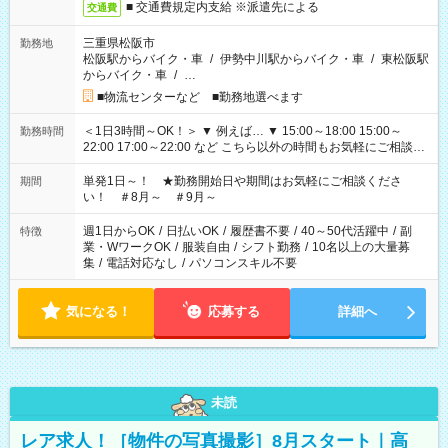
■ 交通費規定内支給 ※派遣先による
交通費
三重県松阪市
勤務地
松阪駅からバイク・車
/
伊勢中川駅からバイク・車
/
東松阪駅
からバイク・車
/
…
■物流センターなど ■勤務地選べます
＜1日3時間～OK！＞ ▼ 例えば… ▼ 15:00～18:00 15:00～
勤務時間
22:00 17:00～22:00 など こちら以外の時間もお気軽にご相談く
ださい！
単発1日～！ ★勤務開始日や期間はお気軽にご相談くださ
期間
い！ ＃8月～ ＃9月～
週1日からOK
/
日払いOK
/
履歴書不要
/
40～50代活躍中
/
副
特徴
業・WワークOK
/
服装自由
/
シフト勤務
/
10名以上の大量募
集
/
電話対応なし
/
パソコンスキル不要
気になる！
応募する
詳細へ
未読
レア求人！［物件の写真撮影］8月スタート｜高