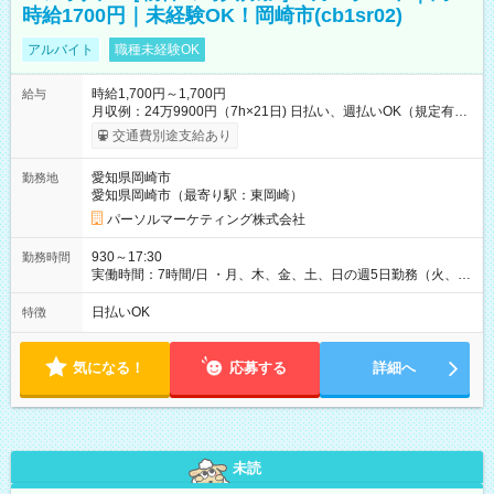
時給1700円｜未経験OK！岡崎市(cb1sr02)
アルバイト
職種未経験OK
時給1,700円～1,700円
給与
月収例：24万9900円（7h×21日) 日払い、週払いOK（規定有
り） 【試用期間】試用期間なし
交通費別途支給あり
愛知県岡崎市
勤務地
愛知県岡崎市（最寄り駅：東岡崎）
パーソルマーケティング株式会社
930～17:30
勤務時間
実働時間：7時間/日 ・月、木、金、土、日の週5日勤務（火、水
は固定休です／夏季、年末年始等、長期休暇有り！） ・ワンシ
フト！ 残業ほぼナシ（0～5h/月）
日払いOK
特徴
気になる！
応募する
詳細へ
未読