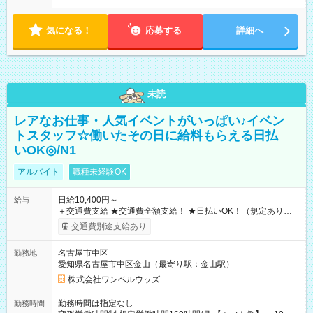
気になる！
応募する
詳細へ
未読
レアなお仕事・人気イベントがいっぱい♪イベン
トスタッフ☆働いたその日に給料もらえる日払
いOK◎/N1
アルバイト
職種未経験OK
日給10,400円～
給与
＋交通費支給 ★交通費全額支給！ ★日払いOK！（規定あり） ┗
働いたその日に現金GET♪ お仕事後はコンビニATMから 日払
交通費別途支給あり
い分を引き落とせます！ 【試用期間】試用期間なし
名古屋市中区
勤務地
愛知県名古屋市中区金山（最寄り駅：金山駅）
株式会社ワンベルウッズ
勤務時間は指定なし
勤務時間