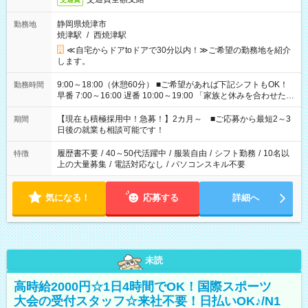
静岡県焼津市
勤務地
焼津駅
/
西焼津駅
≪自宅からドアtoドアで30分以内！≫ご希望の勤務地を紹介
します。
9:00～18:00（休憩60分） ■ご希望があれば下記シフトもOK！
勤務時間
早番 7:00～16:00 遅番 10:00～19:00 「家族と休みを合わせた
い」 「余裕を持って夕飯の準備がしたい」 「できれば残業はし
たくない」 など、ご希望を教えてくださいね。 ※Wワーク希望
【現在も積極採用中！急募！】2カ月～ ■ご応募から最短2～3
期間
の方へ 今ご覧のお仕事で希望する勤務時間と、もう1つのお仕事
日後の就業も相談可能です！
の勤務時間。 合計で週40時間を超える場合は応募できません。
履歴書不要
/
40～50代活躍中
/
服装自由
/
シフト勤務
/
10名以
特徴
上の大量募集
/
電話対応なし
/
パソコンスキル不要
気になる！
応募する
詳細へ
未読
高時給2000円☆1日4時間でOK！国際スポーツ
大会の受付スタッフ☆来社不要！日払いOK♪/N1