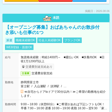
掲載日：2026.08.06
未読
【オープニング募集】おばあちゃんのお散歩付
き添いも仕事の1つ
派遣
職種未経験OK
社会人未経験OK
ブランクOK
WEB登録・面接OK
無資格未経験：時給1400円～ ■週払いOK ■扶養内OK ■日
給与
収1万1200円以上
交通費別途支給あり
交通費全額支給
交通費
静岡県富士市
勤務地
富士駅
/
入山瀬駅
/
須津駅
/
…
≪自宅からドアtoドアで30分以内！≫ご希望の勤務地を紹介
します。
9:00～18:00（休憩60分） ■ご希望があれば下記シフトもOK！
勤務時間
早番 7:00～16:00 遅番 10:00～19:00 夜勤 16:30～翌9:30 「家族