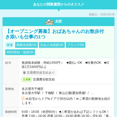
あなたの閲覧履歴からのオススメ
掲載日：2026.08.08
未読
【オープニング募集】おばあちゃんのお散歩付
き添いも仕事の1つ
派遣
職種未経験OK
社会人未経験OK
ブランクOK
WEB登録・面接OK
無資格未経験：時給1450円～ ■週払いOK ■扶養内OK ■日
給与
収1万1600円以上
交通費別途支給あり
交通費全額支給
交通費
名古屋市千種区
勤務地
名古屋大学駅
/
千種駅
/
東山公園(愛知県)駅
/
…
≪自宅からドアtoドアで30分以内！≫ご希望の勤務地を紹介
します。
9:00～18:00（休憩60分） ■ご希望があれば下記シフトもOK！
勤務時間
早番 7:00～16:00 遅番 10:00～19:00 夜勤 16:30～翌9:30 「家族