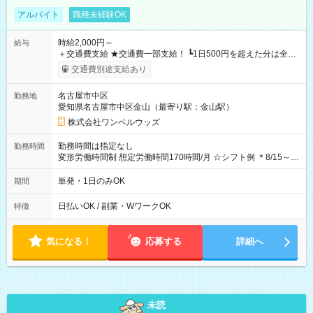
アルバイト
職種未経験OK
時給2,000円～
給与
＋交通費支給 ★交通費一部支給！ ┗1日500円を超えた分は全額
支給！ ※往復500円以内の方は自己負担となります ★日払い
交通費別途支給あり
OK！（規定あり） ┗働いたその日に現金GET♪ お仕事後はコン
ビニATMから 日払い分を引き落とせます！ 【試用期間】試用
名古屋市中区
勤務地
期間なし
愛知県名古屋市中区金山（最寄り駅：金山駅）
株式会社ワンベルウッズ
勤務時間は指定なし
勤務時間
変形労働時間制 想定労働時間170時間/月 ☆シフト例 ＊8/15～
10/26 全日共通 08：00～12：00 17：00～21：00 ＊8/31
～9/19のみ下記シフトもあります！ 12：00～16：00 ＊9/6～
単発・1日のみOK
期間
10/6、10/11～26のみ下記シフトもあります！ 07：00～11：
00
日払いOK / 副業・WワークOK
特徴
気になる！
応募する
詳細へ
未読