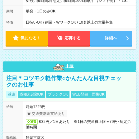
変形労働時間制 想定労働時間160時間/月 【シフト例】 ・10：
00～20：00
単発・1日のみOK
期間
日払いOK / 副業・WワークOK / 10名以上の大量募集
特徴
気になる！
応募する
詳細へ
未読
注目＊コツモク軽作業○かんたんな目視チェッ
クのお仕事
派遣
職種未経験OK
ブランクOK
WEB登録・面接OK
時給1225円
給与
交通費別途支給あり
632円／1日あたり ※1日の交通費上限＝79円×所定労
交通費
働時間
静岡市葵区
勤務地