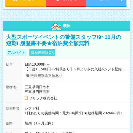
未読
大型スポーツイベントの警備スタッフ/9~10月の
短期! 履歴書不要★宿泊費全額無料
アルバイト
職種未経験OK
日給10,000円～
給与
【日給1，500円UP特典あり】 9月より前に入社&シフト登録す
ると 期間中(9/16~10/23) の日給がUP! 日給1万1500円でしっか
交通費別途支給あり
り稼げます♪ 【試用期間】試用期間なし
三重県四日市市
勤務地
三重県四日市市
フリック株式会社
シフト制
勤務時間
1日あたりの実働時間：最大8時間/日 ★勤務期間 2026年9月16
日~2026年10月23日 短期勤務OK! 期間中フル勤務できる方優遇
※週3~5日勤務(勤務日数応相談) ※期間前から勤務スタートも可
短期（1ヶ月以内）
期間
能です! ★勤務時間 8:00~17:00(休憩1時間) ※現場により変動あ
り ※夜勤シフトあり