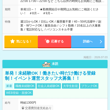
22:00 17:00～22:00 など こちら以外の時間もお気軽にご相談く
ださい！
単発1日～！ ★勤務開始日や期間はお気軽にご相談くださ
期間
い！ ＃8月～ ＃9月～
週1日からOK
/
日払いOK
/
履歴書不要
/
40～50代活躍中
/
副
特徴
業・WワークOK
/
服装自由
/
シフト勤務
/
10名以上の大量募
集
/
電話対応なし
/
パソコンスキル不要
気になる！
応募する
詳細へ
掲載日：2026.07.03
未読
単発！未経験OK！働きたい時だけ働ける登録
制！イベント運営スタッフ大募集！！
派遣
職種未経験OK
社会人未経験OK
大学生歓迎
ブランクOK
WEB登録・面接OK
時給1300円
給与
交通費別途支給あり