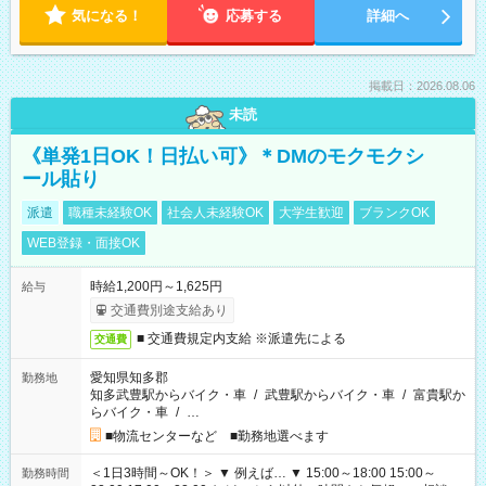
気になる！
応募する
詳細へ
掲載日：2026.08.06
未読
《単発1日OK！日払い可》＊DMのモクモクシ
ール貼り
派遣
職種未経験OK
社会人未経験OK
大学生歓迎
ブランクOK
WEB登録・面接OK
時給1,200円～1,625円
給与
交通費別途支給あり
■ 交通費規定内支給 ※派遣先による
交通費
愛知県知多郡
勤務地
知多武豊駅からバイク・車
/
武豊駅からバイク・車
/
富貴駅か
らバイク・車
/
…
■物流センターなど ■勤務地選べます
＜1日3時間～OK！＞ ▼ 例えば… ▼ 15:00～18:00 15:00～
勤務時間