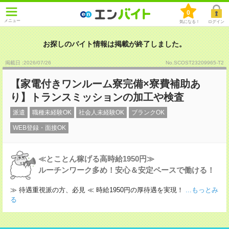
0
メニュー
気になる！
ログイン
お探しのバイト情報は掲載が終了しました。
掲載日 :2026
/
07
/
26
No.SCOST23209965-T2
【家電付きワンルーム寮完備×寮費補助あ
り】トランスミッションの加工や検査
派遣
職種未経験OK
社会人未経験OK
ブランクOK
WEB登録・面接OK
≪とことん稼げる高時給1950円≫
ルーチンワーク多め！安心＆安定ペースで働ける！
≫ 待遇重視派の方、必見 ≪ 時給1950円の厚待遇を実現！
...もっとみ
る