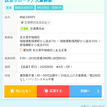
設営サポート／大量募集
派遣
職種未経験OK
WEB登録・面接OK
時給1900円
給与
交通費別途支給あり
交通費支給
交通費
名古屋市瑞穂区
勤務地
瑞穂運動場東駅から徒歩7分
/
瑞穂運動場西駅から徒歩10分
/
新瑞橋駅から徒歩10分
愛知県 名古屋市瑞穂区にある企業
9:00～18:00(実働:8時間) (休憩60分)
勤務時間
【急募】即日～2026/9/30 ★8月～OK！
期間
履歴書不要
/
40～50代活躍中
/
10名以上の大量募集
/
電話対応
特徴
なし
/
パソコンスキル不要
気になる！
応募する
詳細へ
掲載日：2026.08.07