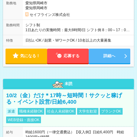
愛知県岡崎市
勤務地
可能です☺ 【試用期間】試用期間あり 試用期間の長さ：3ヶ月
愛知県岡崎市
雇用形態、給与は本採用時と同じです。
セイフラインズ株式会社
シフト制
勤務時間
1日あたりの実働時間：最大8時間/日 シフト例 8：00～17：00
21：00～6：00 ※現場によっては多少時間は前後します ▶残業
ほとんどなし！ ▶時間より早く終わることの方が多いと思いま
日払いOK / 副業・WワークOK / 10名以上の大量募集
特徴
す。現場によっては午前中で終わってしまう場合も。その場合
も日給は同額支給！ ▶ご希望の方は夜勤（21:00～6:00）のお仕
事も可能。
気になる！
応募する
詳細へ
未読
10/2（金）だけ＊17時～短時間！サクッと稼げ
る・イベント設営/日給6,400
派遣
職種未経験OK
社会人未経験OK
大学生歓迎
ブランクOK
WEB登録・面接OK
時給1600円（一律交通費込）【収入例】日給6,400円 時給
給与