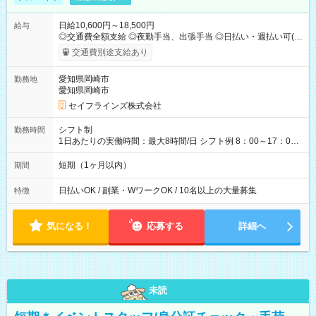
日給10,600円～18,500円
給与
◎交通費全額支給 ◎夜勤手当、出張手当 ◎日払い・週払い可(希
望者／条件有) ＜月収例＞ 日給10,600円×22日稼働＝23.5万円/
交通費別途支給あり
月 ◎自分のぺースで勤務可能 週2～OK！あなたの働き方と相談
します♪ ダブルワークも可能です☺ 【試用期間】試用期間あり
愛知県岡崎市
勤務地
試用期間の長さ：3ヶ月 雇用形態、給与は本採用時と同じです。
愛知県岡崎市
セイフラインズ株式会社
シフト制
勤務時間
1日あたりの実働時間：最大8時間/日 シフト例 8：00～17：00
21：00～6：00 ※現場によっては多少時間は前後します ▶残業
ほとんどなし！ ▶時間より早く終わることの方が多いと思いま
短期（1ヶ月以内）
期間
す。現場によっては午前中で終わってしまう場合も。その場合
も日給は同額支給！
日払いOK / 副業・WワークOK / 10名以上の大量募集
特徴
気になる！
応募する
詳細へ
未読