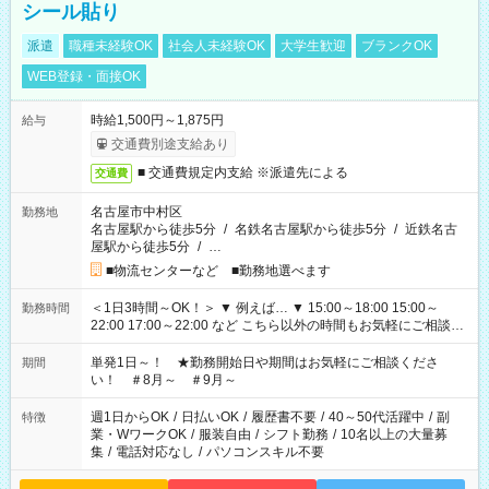
シール貼り
派遣
職種未経験OK
社会人未経験OK
大学生歓迎
ブランクOK
WEB登録・面接OK
時給1,500円～1,875円
給与
交通費別途支給あり
■ 交通費規定内支給 ※派遣先による
交通費
名古屋市中村区
勤務地
名古屋駅から徒歩5分
/
名鉄名古屋駅から徒歩5分
/
近鉄名古
屋駅から徒歩5分
/
…
■物流センターなど ■勤務地選べます
＜1日3時間～OK！＞ ▼ 例えば… ▼ 15:00～18:00 15:00～
勤務時間
22:00 17:00～22:00 など こちら以外の時間もお気軽にご相談く
ださい！
単発1日～！ ★勤務開始日や期間はお気軽にご相談くださ
期間
い！ ＃8月～ ＃9月～
週1日からOK
/
日払いOK
/
履歴書不要
/
40～50代活躍中
/
副
特徴
業・WワークOK
/
服装自由
/
シフト勤務
/
10名以上の大量募
集
/
電話対応なし
/
パソコンスキル不要