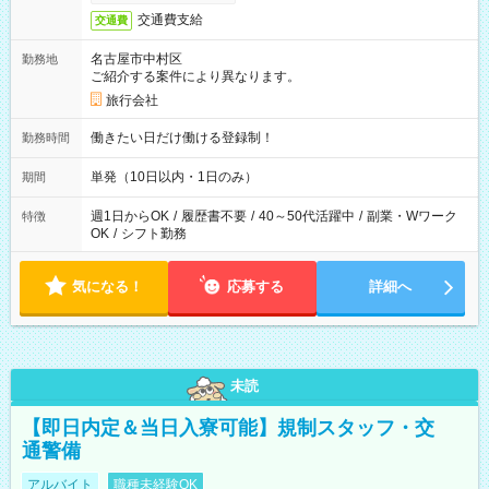
交通費支給
交通費
名古屋市中村区
勤務地
ご紹介する案件により異なります。
旅行会社
働きたい日だけ働ける登録制！
勤務時間
単発（10日以内・1日のみ）
期間
週1日からOK
/
履歴書不要
/
40～50代活躍中
/
副業・Wワーク
特徴
OK
/
シフト勤務
気になる！
応募する
詳細へ
未読
【即日内定＆当日入寮可能】規制スタッフ・交
通警備
アルバイト
職種未経験OK