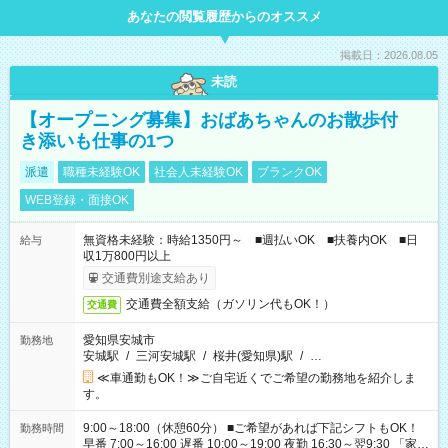
あなたの閲覧履歴からのオススメ
掲載日：2026.08.05
未読
【オープニング募集】おばあちゃんのお散歩付
き添いも仕事の1つ
派遣
職種未経験OK
社会人未経験OK
ブランクOK
WEB登録・面接OK
無資格未経験：時給1350円～ ■週払いOK ■扶養内OK ■日
給与
収1万800円以上
交通費別途支給あり
交通費全額支給（ガソリン代もOK！）
交通費
愛知県安城市
勤務地
安城駅
/
三河安城駅
/
桜井(愛知県)駅
/
…
≪車通勤もOK！≫ご自宅近くでご希望の勤務地を紹介しま
す。
9:00～18:00（休憩60分） ■ご希望があれば下記シフトもOK！
勤務時間
早番 7:00～16:00 遅番 10:00～19:00 夜勤 16:30～翌9:30 「家族