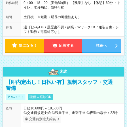
9：00～18：00（実働8時間） 【残業】なし 【休憩】60分 ・ト
勤務時間
イレ、水分補給、随時可能
土日祝 ※短期（延長の可能性あり）
期間
週1日からOK
/
履歴書不要
/
副業・WワークOK
/
服装自由
/
シ
特徴
フト勤務
/
電話対応なし
気になる！
応募する
詳細へ
未読
【即内定出し！日払い有】規制スタッフ・交通
警備
アルバイト
職種未経験OK
日給10,600円～18,500円
給与
◎交通費規定支給 ◎残業手当、出張手当 ◎夜勤の場合：22時～
翌5時は割増給与 ◎日払い・週払い可(希望者／条件有) ＜月収例
交通費別途支給あり
＞ 日給10,600円×22日稼働＝23.5万円/月 ◎自分のぺースで勤務
可能 週2～OK！あなたの働き方と相談します♪ ダブルワークも