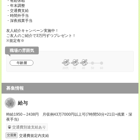
・有給休暇
・年末調整
・交通費支給
・時間外手当
・深夜残業手当
友人紹介キャンペーン実施中！
ご友人のご紹介で3万円ずつプレゼント！
※規定有※
職場の雰囲気
年齢層
20代
30
40
50
60
募集情報
給与
時給1950～2438円 月収例43万7000円以上可(7時間50分×21日+残業・深
夜手当)
交通費別途支給あり
交通費規定内支給
交通費