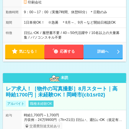
印刷会社
9：00～17：00（実働7時間、休憩60分） ＊日勤のみ
勤務時間
1日単発OK！ ※急募 ＊8月～、9月～など開始日相談OK
期間
日払いOK
/
履歴書不要
/
40～50代活躍中
/
10名以上の大量募
特徴
集
/
パソコンスキル不要
気になる！
応募する
詳細へ
未読
レア求人！［物件の写真撮影］8月スタート｜高
時給1700円｜未経験OK！岡崎市(cb1sr02)
アルバイト
職種未経験OK
時給1,700円～1,700円
給与
月収例：24万9900円（7h×21日) 日払い、週払いOK（規定有
り） 【試用期間】試用期間なし
交通費別途支給あり