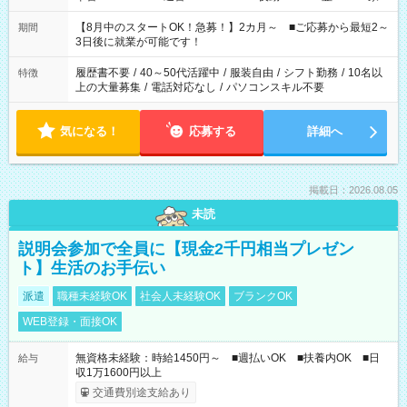
と休みを合わせたい」 「余裕を持って夕飯の準備がしたい」
「できれば残業はしたくない」 など、ご希望を教えてください
【8月中のスタートOK！急募！】2カ月～ ■ご応募から最短2～
期間
ね。 ※Wワーク希望の方へ 今ご覧のお仕事で希望する勤務時間
3日後に就業が可能です！
と、もう1つのお仕事の勤務時間。 合計で週40時間を超える場
合は応募できません。
履歴書不要
/
40～50代活躍中
/
服装自由
/
シフト勤務
/
10名以
特徴
上の大量募集
/
電話対応なし
/
パソコンスキル不要
気になる！
応募する
詳細へ
掲載日：2026.08.05
未読
説明会参加で全員に【現金2千円相当プレゼン
ト】生活のお手伝い
派遣
職種未経験OK
社会人未経験OK
ブランクOK
WEB登録・面接OK
無資格未経験：時給1450円～ ■週払いOK ■扶養内OK ■日
給与
収1万1600円以上
交通費別途支給あり