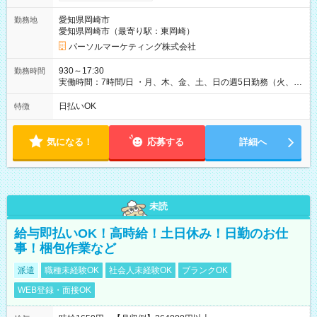
愛知県岡崎市
勤務地
愛知県岡崎市（最寄り駅：東岡崎）
パーソルマーケティング株式会社
930～17:30
勤務時間
実働時間：7時間/日 ・月、木、金、土、日の週5日勤務（火、水
は固定休です／夏季、年末年始等、長期休暇有り！） ・ワンシ
フト！ 残業ほぼナシ（0～5h/月）
日払いOK
特徴
気になる！
応募する
詳細へ
未読
給与即払いOK！高時給！土日休み！日勤のお仕
事！梱包作業など
派遣
職種未経験OK
社会人未経験OK
ブランクOK
WEB登録・面接OK