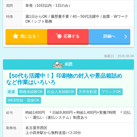
単発（10日以内・1日のみ）
期間
週1日からOK
/
履歴書不要
/
40～50代活躍中
/
副業・Wワーク
特徴
OK
/
シフト勤務
気になる！
応募する
詳細へ
掲載日：2026.08.06
未読
【50代も活躍中！】印刷物の封入や景品箱詰め
など作業はいろいろ
派遣
職種未経験OK
社会人未経験OK
大学生歓迎
ブランクOK
WEB登録・面接OK
時給1400円 ＊日給9,800円＝時給1,400円×実働7時間 ＊日払
給与
い・週払い（速払システム）制度あり
名古屋市西区
勤務地
上小田井駅から無料送迎バス10分