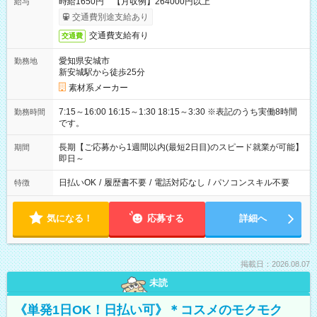
時給1650円 【月収例】264000円以上
給与
交通費別途支給あり
交通費支給有り
交通費
愛知県安城市
勤務地
新安城駅から徒歩25分
素材系メーカー
7:15～16:00 16:15～1:30 18:15～3:30 ※表記のうち実働8時間
勤務時間
です。
長期【ご応募から1週間以内(最短2日目)のスピード就業が可能】
期間
即日～
日払いOK
/
履歴書不要
/
電話対応なし
/
パソコンスキル不要
特徴
気になる！
応募する
詳細へ
掲載日：2026.08.07
未読
《単発1日OK！日払い可》＊コスメのモクモク