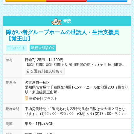
未読
障がい者グループホームの世話人・生活支援員
【覚王山】
アルバイト
職種未経験OK
日給7,125円～14,700円
給与
【試用期間】試用期間あり 試用期間の長さ：3ヶ月 雇用形態、
給与は本採用時と同じです。
交通費別途支給あり
名古屋市千種区
勤務地
愛知県名古屋市千種区姫池通1-15アベニール姫池通203（最寄り
駅：東山線覚王山駅）
株式会社プラスト
平均労働時間：1週間あたり22時間 勤務日数は最大週２回とな
勤務時間
ります。 (1)22：00～翌5：00 (休憩あり) (2)17：00～翌9：
00 (休憩あり) ３６協定提出済 平均労働時間：1週間あたり22
時間 勤務日数は最大週２回となります。 (1)22：00～翌5：00
単発・1日のみOK
期間
(休憩あり) (2)17：00～翌9：00 (休憩あり) ３６協定提出済