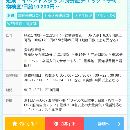
短期＊イベントスタッフ/身分証チェック・手荷
物検査/日給10,200円～
派遣
職種未経験OK
社会人未経験OK
大学生歓迎
ブランクOK
WEB登録・面接OK
時給1700円～2125円（一律交通費込）【収入例】6.3万円以上
給与
可能 時給1700円×7.5時間×5日間（勤務日数により異なる）
愛知県豊橋市
勤務地
豊橋駅から車15分
/
二川駅から車14分
/
赤岩口駅から車10分
イベント会場入口でサポートStaff（勤務地：愛知県豊橋市岩
田町）
勤務時間は、複数あり 05：00～15：30 07：30～22：30 08：
勤務時間
30～17：00 17：00～24：30 など ※実働8時間以上となる勤
務もあります。 【休憩】60分+他休憩あり 交替で取得します。
安全面に配慮しこまめな休憩があります。
9/17～9/27 ※10日間
期間
週1日からOK
/
履歴書不要
/
40～50代活躍中
/
副業・Wワーク
特徴
OK
/
服装自由
/
シフト勤務
/
10名以上の大量募集
/
電話対応な
し
/
パソコンスキル不要
気になる！
応募する
詳細へ