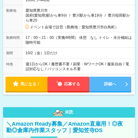
1600円×4時間
愛知県豊川市
勤務地
国府(愛知県)駅から車9分
/
豊川駅から車19分
/
豊川稲荷駅か
ら車20
イベント会場で設営（勤務地：愛知県豊川市白鳥町）
17：00～21：00（実働4時間） 休憩 なし トイレ・水分補給は
勤務時間
随時可能
10/2（金）1日だけ
期間
週1日からOK
/
履歴書不要
/
副業・WワークOK
/
服装自由
/
電
特徴
話対応なし
/
パソコンスキル不要
気になる！
応募する
詳細へ
未読
＼Amazon Ready募集／Amazon直雇用！◎夜
勤◎倉庫内作業スタッフ｜愛知笠寺DS