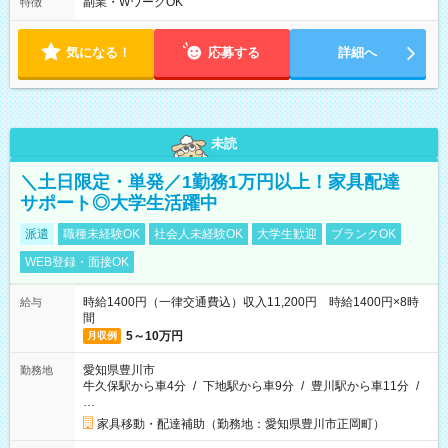
副業・WワークOK
特徴
気になる！
応募する
詳細へ
未読
＼土日限定・単発／1勤務1万円以上！家具配達
サポート◎大学生活躍中
派遣
職種未経験OK
社会人未経験OK
大学生歓迎
ブランクOK
WEB登録・面接OK
時給1400円（一律交通費込）収入11,200円 時給1400円×8時
給与
間
5～10万円
月収例
愛知県豊川市
勤務地
牛久保駅から車4分
/
下地駅から車9分
/
豊川駅から車11分
/
…
家具移動・配達補助（勤務地：愛知県豊川市正岡町）