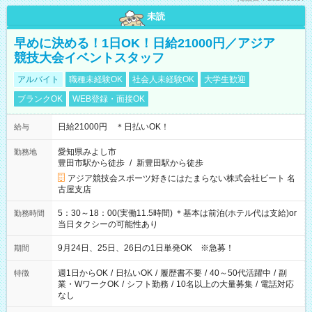
未読
早めに決める！1日OK！日給21000円／アジア
競技大会イベントスタッフ
アルバイト
職種未経験OK
社会人未経験OK
大学生歓迎
ブランクOK
WEB登録・面接OK
日給21000円 ＊日払いOK！
給与
愛知県みよし市
勤務地
豊田市駅から徒歩
/
新豊田駅から徒歩
アジア競技会スポーツ好きにはたまらない株式会社ビート 名
古屋支店
5：30～18：00(実働11.5時間) ＊基本は前泊(ホテル代は支給)or
勤務時間
当日タクシーの可能性あり
9月24日、25日、26日の1日単発OK ※急募！
期間
週1日からOK
/
日払いOK
/
履歴書不要
/
40～50代活躍中
/
副
特徴
業・WワークOK
/
シフト勤務
/
10名以上の大量募集
/
電話対応
なし