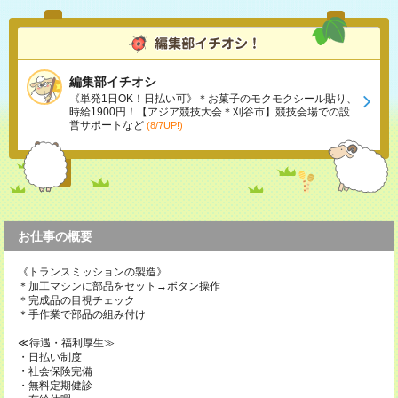
編集部イチオシ
《単発1日OK！日払い可》＊お菓子のモクモクシール貼り、
時給1900円！【アジア競技大会＊刈谷市】競技会場での設
営サポートなど
(8/7UP!)
お仕事の概要
《トランスミッションの製造》
＊加工マシンに部品をセット→ボタン操作
＊完成品の目視チェック
＊手作業で部品の組み付け
≪待遇・福利厚生≫
・日払い制度
・社会保険完備
・無料定期健診