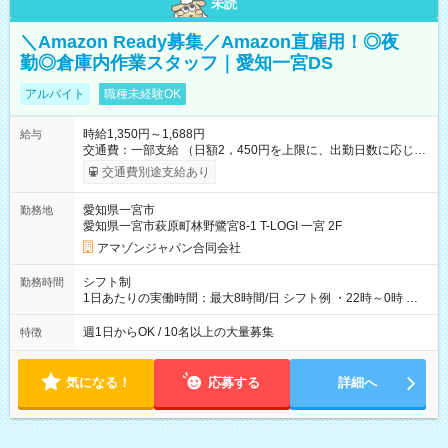
未読
＼Amazon Ready募集／Amazon直雇用！◎夜
勤◎倉庫内作業スタッフ｜愛知一宮DS
アルバイト
職種未経験OK
時給1,350円～1,688円
給与
交通費：一部支給 （日額2，450円を上限に、出勤日数に応じて
実費支給） ※22:00～翌5:00までは時給25%UP！ ■給与前払い
交通費別途支給あり
制度あり ※前払い額の上限あり、手数料無料（Amazon負担）
そのほか所定の条件が適用されます 【試用期間】試用期間なし
愛知県一宮市
勤務地
愛知県一宮市萩原町林野鷺宮8-1 T-LOGI 一宮 2F
アマゾンジャパン合同会社
シフト制
勤務時間
1日あたりの実働時間：最大8時間/日 シフト例 ・22時～0時 入
社後、就業可能シフトをご確認の上、申請してください。
週1日からOK / 10名以上の大量募集
特徴
気になる！
応募する
詳細へ