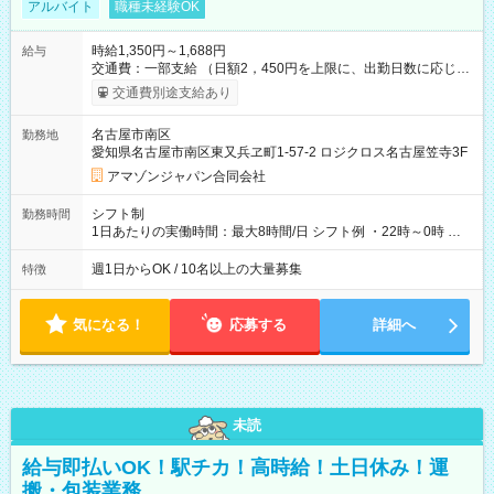
アルバイト
職種未経験OK
時給1,350円～1,688円
給与
交通費：一部支給 （日額2，450円を上限に、出勤日数に応じて
実費支給） ※22:00～翌5:00までは時給25%UP！ ■給与前払い
交通費別途支給あり
制度あり ※前払い額の上限あり、手数料無料（Amazon負担）
そのほか所定の条件が適用されます 【試用期間】試用期間なし
名古屋市南区
勤務地
愛知県名古屋市南区東又兵ヱ町1-57-2 ロジクロス名古屋笠寺3F
アマゾンジャパン合同会社
シフト制
勤務時間
1日あたりの実働時間：最大8時間/日 シフト例 ・22時～0時 入
社後、就業可能シフトをご確認の上、申請してください。
週1日からOK / 10名以上の大量募集
特徴
気になる！
応募する
詳細へ
未読
給与即払いOK！駅チカ！高時給！土日休み！運
搬・包装業務