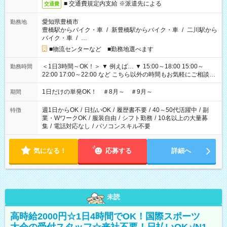
■ 交通費規定内支給 ※派遣先による
交通費
愛知県豊橋市
勤務地
豊橋駅からバイク・車
/
新豊橋駅からバイク・車
/
二川駅から
バイク・車
/
…
■物流センターなど ■勤務地選べます
＜1日3時間～OK！＞ ▼ 例えば… ▼ 15:00～18:00 15:00～
勤務時間
22:00 17:00～22:00 など こちら以外の時間もお気軽にご相談く
ださい！
1日だけの単発OK！ ＃8月～ ＃9月～
期間
週1日からOK
/
日払いOK
/
履歴書不要
/
40～50代活躍中
/
副
特徴
業・WワークOK
/
服装自由
/
シフト勤務
/
10名以上の大量募
集
/
電話対応なし
/
パソコンスキル不要
気になる！
応募する
詳細へ
未読
高時給2000円☆1日4時間でOK！国際スポーツ