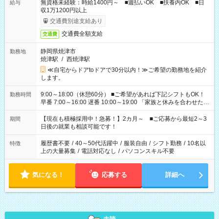
無資格未経験：時給1400円～ ■週払いOK ■扶養内OK ■日
給与
収1万1200円以上
交通費別途支給あり
交通費全額支給
交通費
静岡県焼津市
勤務地
焼津駅
/
西焼津駅
≪自宅からドアtoドアで30分以内！≫ご希望の勤務地を紹介
します。
9:00～18:00（休憩60分） ■ご希望があれば下記シフトもOK！
勤務時間
早番 7:00～16:00 遅番 10:00～19:00 「家族と休みを合わせた
い」 「余裕を持って夕飯の準備がしたい」 「できれば残業はし
たくない」 など、ご希望を教えてくださいね。 ※Wワーク希望
【現在も積極採用中！急募！】2カ月～ ■ご応募から最短2～3
期間
の方へ 今ご覧のお仕事で希望する勤務時間と、もう1つのお仕事
日後の就業も相談可能です！
の勤務時間。 合計で週40時間を超える場合は応募できません。
履歴書不要
/
40～50代活躍中
/
服装自由
/
シフト勤務
/
10名以
特徴
上の大量募集
/
電話対応なし
/
パソコンスキル不要
気になる！
応募する
詳細へ