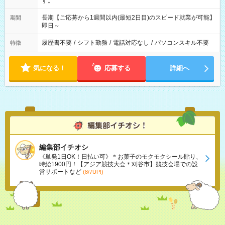
す。
長期【ご応募から1週間以内(最短2日目)のスピード就業が可能】
期間
即日～
履歴書不要
/
シフト勤務
/
電話対応なし
/
パソコンスキル不要
特徴
気になる！
応募する
詳細へ
編集部イチオシ
《単発1日OK！日払い可》＊お菓子のモクモクシール貼り、
時給1900円！【アジア競技大会＊刈谷市】競技会場での設
営サポートなど
(8/7UP!)