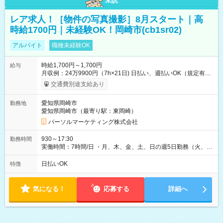
未読
レア求人！［物件の写真撮影］8月スタート｜高
時給1700円｜未経験OK！岡崎市(cb1sr02)
アルバイト
職種未経験OK
時給1,700円～1,700円
給与
月収例：24万9900円（7h×21日) 日払い、週払いOK（規定有
り） 【試用期間】試用期間なし
交通費別途支給あり
愛知県岡崎市
勤務地
愛知県岡崎市（最寄り駅：東岡崎）
パーソルマーケティング株式会社
930～17:30
勤務時間
実働時間：7時間/日 ・月、木、金、土、日の週5日勤務（火、水
は固定休です／夏季、年末年始等、長期休暇有り！） ・ワンシ
フト！ 残業ほぼナシ（0～5h/月）
日払いOK
特徴
気になる！
応募する
詳細へ