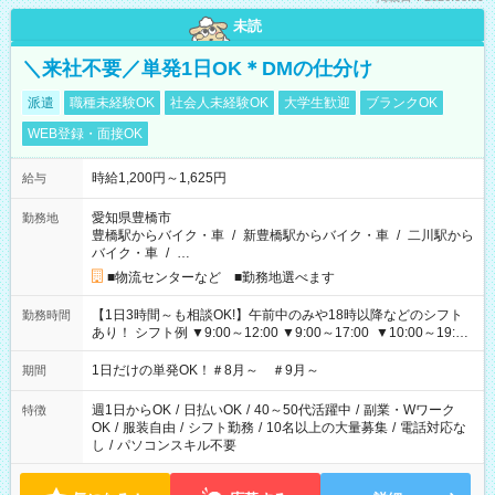
未読
＼来社不要／単発1日OK＊DMの仕分け
派遣
職種未経験OK
社会人未経験OK
大学生歓迎
ブランクOK
WEB登録・面接OK
時給1,200円～1,625円
給与
愛知県豊橋市
勤務地
豊橋駅からバイク・車
/
新豊橋駅からバイク・車
/
二川駅から
バイク・車
/
…
■物流センターなど ■勤務地選べます
【1日3時間～も相談OK!】午前中のみや18時以降などのシフト
勤務時間
あり！ シフト例 ▼9:00～12:00 ▼9:00～17:00 ▼10:00～19:00
▼18:00～21:00
1日だけの単発OK！＃8月～ ＃9月～
期間
週1日からOK
/
日払いOK
/
40～50代活躍中
/
副業・Wワーク
特徴
OK
/
服装自由
/
シフト勤務
/
10名以上の大量募集
/
電話対応な
し
/
パソコンスキル不要