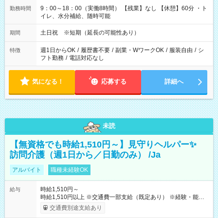
9：00～18：00（実働8時間） 【残業】なし 【休憩】60分 ・ト
勤務時間
イレ、水分補給、随時可能
土日祝 ※短期（延長の可能性あり）
期間
週1日からOK
/
履歴書不要
/
副業・WワークOK
/
服装自由
/
シ
特徴
フト勤務
/
電話対応なし
気になる！
応募する
詳細へ
未読
【無資格でも時給1,510円～】見守りヘルパー✨
訪問介護（週1日から／日勤のみ） /Ja
アルバイト
職種未経験OK
時給1,510円～
給与
時給1,510円以上 ※交通費一部支給（既定あり） ※経験・能力を
考慮して決定します 【収入例】 週1回勤務の場合：1,510円×8時
交通費別途支給あり
間×4回=4万8,320円 週3回勤務の場合：1,510円×8時間×12回