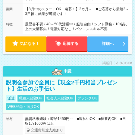
と休みを合わせたい」 「余裕を持って夕飯の準備がしたい」
「できれば残業はしたくない」 など、ご希望を教えてください
【8月中のスタートOK！急募！】2カ月～ ■ご応募から最短2～
期間
ね。 ※Wワーク希望の方へ 今ご覧のお仕事で希望する勤務時間
3日後に就業が可能です！
と、もう1つのお仕事の勤務時間。 合計で週40時間を超える場
合は応募できません。
履歴書不要
/
40～50代活躍中
/
服装自由
/
シフト勤務
/
10名以
特徴
上の大量募集
/
電話対応なし
/
パソコンスキル不要
気になる！
応募する
詳細へ
掲載日：2026.08.08
未読
説明会参加で全員に【現金2千円相当プレゼン
ト】生活のお手伝い
派遣
職種未経験OK
社会人未経験OK
ブランクOK
WEB登録・面接OK
無資格未経験：時給1450円～ ■週払いOK ■扶養内OK ■日
給与
収1万1600円以上
交通費別途支給あり