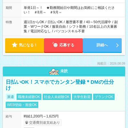
ださい！
単発1日～！ ★勤務開始日や期間はお気軽にご相談くださ
期間
い！ ＃8月～ ＃9月～
週1日からOK
/
日払いOK
/
履歴書不要
/
40～50代活躍中
/
副
特徴
業・WワークOK
/
服装自由
/
シフト勤務
/
10名以上の大量募
集
/
電話対応なし
/
パソコンスキル不要
気になる！
応募する
詳細へ
掲載日：2026.08.09
未読
日払いOK！スマホでカンタン登録＊DMの仕分
け
派遣
職種未経験OK
社会人未経験OK
大学生歓迎
ブランクOK
WEB登録・面接OK
時給1,200円～1,625円
給与
交通費別途支給あり