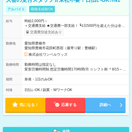
大会の受付スタッフ☆来社不要！日払いOK♪/N1
アルバイト
職種未経験OK
時給2,000円～
給与
＋交通費支給 ★交通費一部支給！ ┗1日500円を超えた分は全額
支給！ ※往復500円以内の方は自己負担となります ★日払い
交通費別途支給あり
OK！（規定あり） ┗働いたその日に現金GET♪ お仕事後はコン
ビニATMから 日払い分を引き落とせます！ 【試用期間】試用
愛知県豊橋市
勤務地
期間なし
愛知県豊橋市花田町西宿（最寄り駅：豊橋駅）
株式会社ワンベルウッズ
勤務時間は指定なし
勤務時間
変形労働時間制 想定労働時間170時間/月 ☆シフト例 ＊8/15～
10/26 全日共通 08：00～12：00 17：00～21：00 ＊8/31
～9/19のみ下記シフトもあります！ 12：00～16：00 ＊9/6～
単発・1日のみOK
期間
10/6、10/11～26のみ下記シフトもあります！ 07：00～11：
00
日払いOK / 副業・WワークOK
特徴
気になる！
応募する
詳細へ
未読