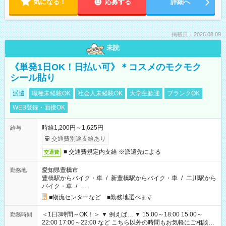
気になる！
応募する
詳細へ
掲載日：2026.08.09
未読
《単発1日OK！日払い可》＊コスメのモクモク
シール貼り
派遣
職種未経験OK
社会人未経験OK
大学生歓迎
ブランクOK
WEB登録・面接OK
時給1,200円～1,625円
給与
交通費別途支給あり
■ 交通費規定内支給 ※派遣先による
交通費
愛知県豊橋市
勤務地
豊橋駅からバイク・車
/
新豊橋駅からバイク・車
/
二川駅から
バイク・車
/
…
■物流センターなど ■勤務地選べます
＜1日3時間～OK！＞ ▼ 例えば… ▼ 15:00～18:00 15:00～
勤務時間
22:00 17:00～22:00 など こちら以外の時間もお気軽にご相談く