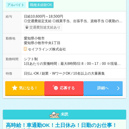
アルバイト
職種未経験OK
日給10,600円～18,500円
給与
◎交通費規定支給 ◎残業手当、出張手当、資格手当 ◎夜勤の場
合：22時～翌5時は割増給与 ◎日払い・週払い可(希望者／条件
交通費別途支給あり
有) ＜月収例＞ 入社3か月：月収28万 入社1年：月収39万 ◎自分
のぺースで勤務可能 週3～OK！あなたの働き方と相談します♪
愛知県小牧市
勤務地
ダブルワークも可能です☺ ◎髪色、ピアス、タトゥーOK おしゃ
愛知県小牧市中央1丁目
れも自由に楽しめます！ 【試用期間】試用期間あり 試用期間の
長さ：3ヶ月 雇用形態、給与は本採用時と同じです。
セイフラインズ株式会社
シフト制
勤務時間
1日あたりの実働時間：最大8時間/日 8：00～17：00 ※現場によ
っては多少時間は前後します ▶残業ほとんどなし！ ▶時間より
早く終わることの方が多いと思います。現場によっては午前中
日払いOK / 副業・WワークOK / 10名以上の大量募集
特徴
で終わってしまう場合も。その場合も日給は同額支給！ ▶ご希
望の方は夜勤（21:00～6:00）のお仕事も可能。
気になる！
応募する
詳細へ
未読
高時給！車通勤OK！土日休み！日勤のお仕事！