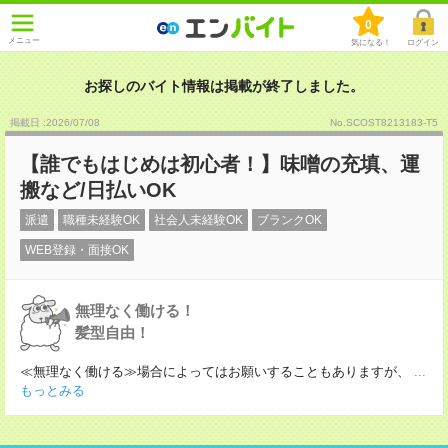
0
メニュー
気になる！
ログイン
お探しのバイト情報は掲載が終了しました。
掲載日 :2026
/
07
/
08
No.SCOST8213183-T5
【誰でもはじめは初心者！】味噌の充填、運
搬など/日払いOK
派遣
職種未経験OK
社会人未経験OK
ブランクOK
WEB登録・面接OK
無理なく働ける！
髪型自由！
≪無理なく働ける≫場合によってはお願いすることもありますが、
...
もっとみる