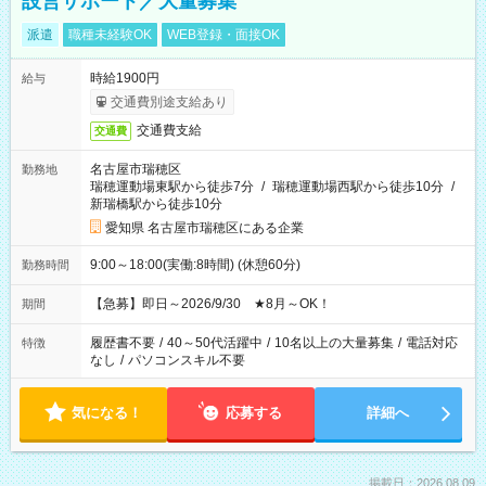
設営サポート／大量募集
派遣
職種未経験OK
WEB登録・面接OK
時給1900円
給与
交通費別途支給あり
交通費支給
交通費
名古屋市瑞穂区
勤務地
瑞穂運動場東駅から徒歩7分
/
瑞穂運動場西駅から徒歩10分
/
新瑞橋駅から徒歩10分
愛知県 名古屋市瑞穂区にある企業
9:00～18:00(実働:8時間) (休憩60分)
勤務時間
【急募】即日～2026/9/30 ★8月～OK！
期間
履歴書不要
/
40～50代活躍中
/
10名以上の大量募集
/
電話対応
特徴
なし
/
パソコンスキル不要
気になる！
応募する
詳細へ
掲載日：2026.08.09