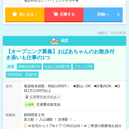
電話対応なし
/
パソコンスキル不要
気になる！
応募する
詳細へ
掲載日：2026.08.06
未読
【オープニング募集】おばあちゃんのお散歩付
き添いも仕事の1つ
派遣
職種未経験OK
社会人未経験OK
ブランクOK
WEB登録・面接OK
無資格未経験：時給1400円～ ■週払いOK ■扶養内OK ■日
給与
収1万1200円以上
交通費別途支給あり
交通費全額支給
交通費
静岡県富士市
勤務地
富士駅
/
入山瀬駅
/
須津駅
/
…
≪自宅からドアtoドアで30分以内！≫ご希望の勤務地を紹介