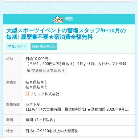
未読
大型スポーツイベントの警備スタッフ/9~10月の
短期! 履歴書不要★宿泊費全額無料
アルバイト
職種未経験OK
日給10,000円～
給与
【日給1，500円UP特典あり】 9月より前に入社&シフト登録す
ると 期間中(9/16~10/23) の日給がUP! 日給1万1500円でしっか
交通費別途支給あり
り稼げます♪ 【試用期間】試用期間なし
岐阜県岐阜市
勤務地
岐阜県岐阜市
フリック株式会社
シフト制
勤務時間
1日あたりの実働時間：最大8時間/日 ★勤務期間 2026年9月16
日~2026年10月23日 短期勤務OK! 期間中フル勤務できる方優遇
※週3~5日勤務(勤務日数応相談) ※期間前から勤務スタートも可
短期（1ヶ月以内）
期間
能です! ★勤務時間 8:00~17:00(休憩1時間) ※現場により変動あ
り ※夜勤シフトあり
日払いOK / 10名以上の大量募集
特徴