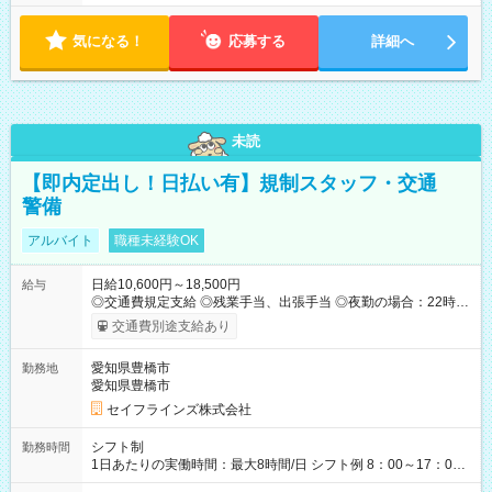
気になる！
応募する
詳細へ
未読
【即内定出し！日払い有】規制スタッフ・交通
警備
アルバイト
職種未経験OK
日給10,600円～18,500円
給与
◎交通費規定支給 ◎残業手当、出張手当 ◎夜勤の場合：22時～
翌5時は割増給与 ◎日払い・週払い可(希望者／条件有) ＜月収例
交通費別途支給あり
＞ 日給10,600円×22日稼働＝23.5万円/月 ◎自分のぺースで勤務
可能 週2～OK！あなたの働き方と相談します♪ ダブルワークも
愛知県豊橋市
勤務地
可能です☺ 【試用期間】試用期間あり 試用期間の長さ：3ヶ月
愛知県豊橋市
雇用形態、給与は本採用時と同じです。
セイフラインズ株式会社
シフト制
勤務時間
1日あたりの実働時間：最大8時間/日 シフト例 8：00～17：00
21：00～6：00 ※現場によっては多少時間は前後します ▶残業