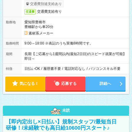
交通費別途支給あり
交通費支給有り
交通費
愛知県豊橋市
勤務地
豊橋駅から車20分
素材系メーカー
9:00～18:00 ※表記のうち実働8時間です。
勤務時間
長期【ご応募から1週間以内(最短2日目)のスピード就業が可能】
期間
即日～
日払いOK
/
履歴書不要
/
電話対応なし
/
パソコンスキル不要
特徴
気になる！
応募する
詳細へ
未読
【即内定出し×日払い】規制スタッフ/最短当日
研修！/未経験でも高日給10600円スタート♪