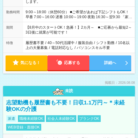
します。
9:00～18:00（休憩60分） ■ご希望があれば下記シフトもOK！
勤務時間
早番 7:00～16:00 遅番 10:00～19:00 夜勤 16:30～翌9:30 「家族
と休みを合わせたい」 「余裕を持って夕飯の準備がしたい」
「できれば残業はしたくない」 など、ご希望を教えてください
【8月中のスタートOK！急募！】2カ月～ ■ご応募から最短2～
期間
ね。 ※Wワーク希望の方へ 今ご覧のお仕事で希望する勤務時間
3日後に就業が可能です！
と、もう1つのお仕事の勤務時間。 合計で週40時間を超える場
合は応募できません。
履歴書不要
/
40～50代活躍中
/
服装自由
/
シフト勤務
/
10名以
特徴
上の大量募集
/
電話対応なし
/
パソコンスキル不要
気になる！
応募する
詳細へ
掲載日：2026.08.08
未読
志望動機も履歴書も不要！日収1.1万円～＊未経
験OKの介護
派遣
職種未経験OK
社会人未経験OK
ブランクOK
WEB登録・面接OK