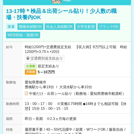
13-17時＊検品＆出荷シール貼り！少人数の職
場・扶養内OK
派遣
職種未経験OK
社会人未経験OK
大学生歓迎
ブランクOK
WEB登録・面接OK
時給1200円+交通費規定支給 【収入例】9万円以上可能 時給
給与
1200円×3.75ｈ×20日
交通費別途支給あり
規定支給あり
交通費
5～10万円
月収例
愛知県豊橋市
勤務地
豊橋駅から車19分
/
大清水駅から車10分
午後だけ・出荷シール貼り（勤務地：愛知県豊橋市船渡町）
13：00～17：00 ※実働3.75時間 ◆16時までも相談可能 【休
勤務時間
憩】15分 15：00～15：15
即日～長期 ※2.3ヵ月毎の更新
期間
履歴書不要
/
40～50代活躍中
/
副業・WワークOK
/
服装自由
/
特徴