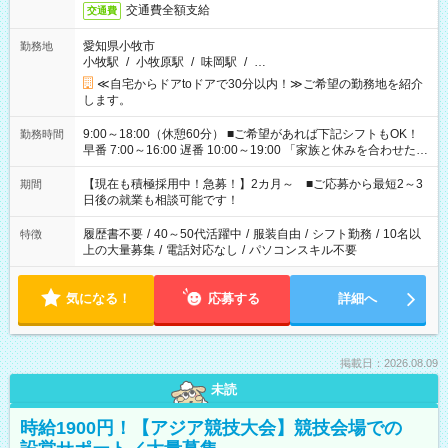
交通費全額支給
交通費
愛知県小牧市
勤務地
小牧駅
/
小牧原駅
/
味岡駅
/
…
≪自宅からドアtoドアで30分以内！≫ご希望の勤務地を紹介
します。
9:00～18:00（休憩60分） ■ご希望があれば下記シフトもOK！
勤務時間
早番 7:00～16:00 遅番 10:00～19:00 「家族と休みを合わせた
い」 「余裕を持って夕飯の準備がしたい」 「できれば残業はし
たくない」 など、ご希望を教えてくださいね。 ※Wワーク希望
【現在も積極採用中！急募！】2カ月～ ■ご応募から最短2～3
期間
の方へ 今ご覧のお仕事で希望する勤務時間と、もう1つのお仕事
日後の就業も相談可能です！
の勤務時間。 合計で週40時間を超える場合は応募できません。
履歴書不要
/
40～50代活躍中
/
服装自由
/
シフト勤務
/
10名以
特徴
上の大量募集
/
電話対応なし
/
パソコンスキル不要
気になる！
応募する
詳細へ
掲載日：2026.08.09
未読
時給1900円！【アジア競技大会】競技会場での