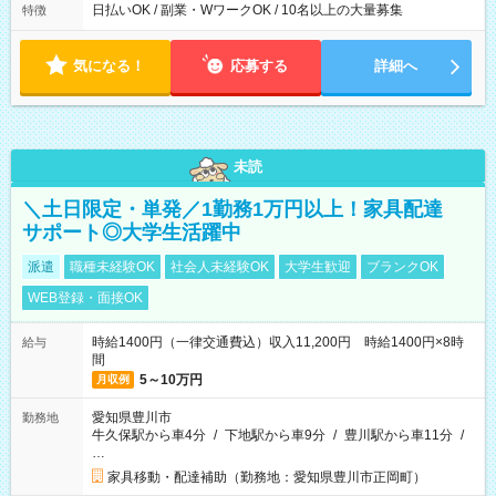
ほとんどなし！ ▶時間より早く終わることの方が多いと思いま
日払いOK / 副業・WワークOK / 10名以上の大量募集
特徴
す。現場によっては午前中で終わってしまう場合も。その場合
も日給は同額支給！ ▶ご希望の方は夜勤（21:00～6:00）のお仕
事も可能。
気になる！
応募する
詳細へ
未読
＼土日限定・単発／1勤務1万円以上！家具配達
サポート◎大学生活躍中
派遣
職種未経験OK
社会人未経験OK
大学生歓迎
ブランクOK
WEB登録・面接OK
時給1400円（一律交通費込）収入11,200円 時給1400円×8時
給与
間
5～10万円
月収例
愛知県豊川市
勤務地
牛久保駅から車4分
/
下地駅から車9分
/
豊川駅から車11分
/
…
家具移動・配達補助（勤務地：愛知県豊川市正岡町）