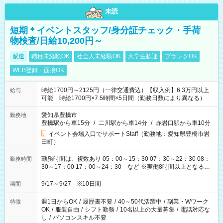
未読
短期＊イベントスタッフ/身分証チェック・手荷
物検査/日給10,200円～
派遣
職種未経験OK
社会人未経験OK
大学生歓迎
ブランクOK
WEB登録・面接OK
時給1700円～2125円（一律交通費込）【収入例】6.3万円以上
給与
可能 時給1700円×7.5時間×5日間（勤務日数により異なる）
愛知県豊橋市
勤務地
豊橋駅から車15分
/
二川駅から車14分
/
赤岩口駅から車10分
イベント会場入口でサポートStaff（勤務地：愛知県豊橋市岩
田町）
勤務時間は、複数あり 05：00～15：30 07：30～22：30 08：
勤務時間
30～17：00 17：00～24：30 など ※実働8時間以上となる勤
務もあります。 【休憩】60分+他休憩あり 交替で取得します。
安全面に配慮しこまめな休憩があります。
9/17～9/27 ※10日間
期間
週1日からOK
/
履歴書不要
/
40～50代活躍中
/
副業・Wワーク
特徴
OK
/
服装自由
/
シフト勤務
/
10名以上の大量募集
/
電話対応な
し
/
パソコンスキル不要