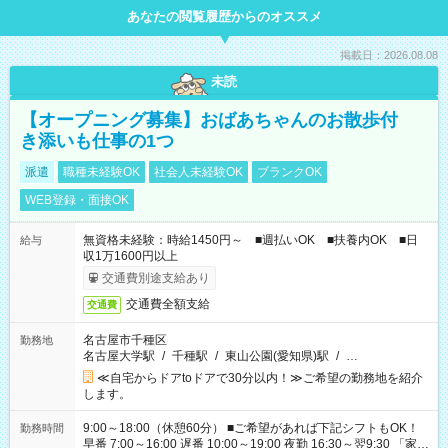
あなたの閲覧履歴からのオススメ
掲載日：2026.08.08
未読
【オープニング募集】おばあちゃんのお散歩付
き添いも仕事の1つ
派遣
職種未経験OK
社会人未経験OK
ブランクOK
WEB登録・面接OK
無資格未経験：時給1450円～ ■週払いOK ■扶養内OK ■日
給与
収1万1600円以上
交通費別途支給あり
交通費全額支給
交通費
名古屋市千種区
勤務地
名古屋大学駅
/
千種駅
/
東山公園(愛知県)駅
/
…
≪自宅からドアtoドアで30分以内！≫ご希望の勤務地を紹介
します。
9:00～18:00（休憩60分） ■ご希望があれば下記シフトもOK！
勤務時間
早番 7:00～16:00 遅番 10:00～19:00 夜勤 16:30～翌9:30 「家族