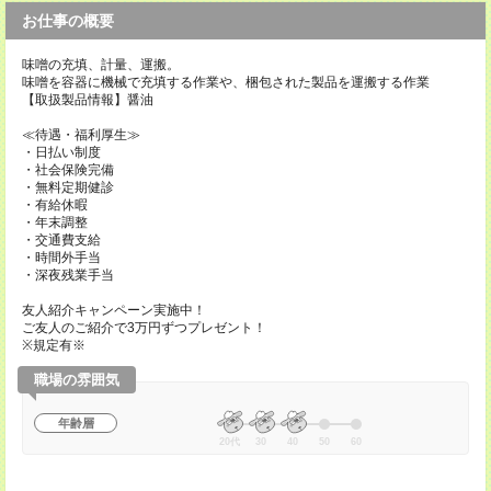
お仕事の概要
味噌の充填、計量、運搬。
味噌を容器に機械で充填する作業や、梱包された製品を運搬する作業
【取扱製品情報】醤油
≪待遇・福利厚生≫
・日払い制度
・社会保険完備
・無料定期健診
・有給休暇
・年末調整
・交通費支給
・時間外手当
・深夜残業手当
友人紹介キャンペーン実施中！
ご友人のご紹介で3万円ずつプレゼント！
※規定有※
職場の雰囲気
年齢層
20代
30
40
50
60