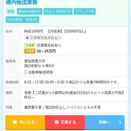
構内物流業務
派遣
職種未経験OK
社会人未経験OK
ブランクOK
WEB登録・面接OK
時給1500円 【月収例】225000円以上
給与
交通費別途支給あり
交通費支給有り
交通費
20～25万円
月収例
愛知県豊川市
勤務地
諏訪町駅から車6分
自動車輸送関係
8:15～17:00 20:45～5:30 ※表記のうち実働7時間50分です。
勤務時間
長期【ご応募から1週間以内(最短2日目)のスピード就業が可能】
期間
即日～
履歴書不要
/
電話対応なし
/
パソコンスキル不要
特徴
気になる！
応募する
詳細へ