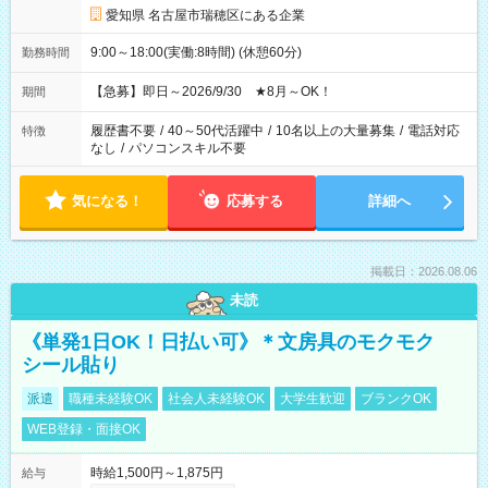
愛知県 名古屋市瑞穂区にある企業
9:00～18:00(実働:8時間) (休憩60分)
勤務時間
【急募】即日～2026/9/30 ★8月～OK！
期間
履歴書不要
/
40～50代活躍中
/
10名以上の大量募集
/
電話対応
特徴
なし
/
パソコンスキル不要
気になる！
応募する
詳細へ
掲載日：2026.08.06
未読
《単発1日OK！日払い可》＊文房具のモクモク
シール貼り
派遣
職種未経験OK
社会人未経験OK
大学生歓迎
ブランクOK
WEB登録・面接OK
時給1,500円～1,875円
給与