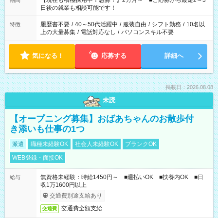
【現在も積極採用中！急募！】2カ月～ ■ご応募から最短2～3
期間
の方へ 今ご覧のお仕事で希望する勤務時間と、もう1つのお仕事
日後の就業も相談可能です！
の勤務時間。 合計で週40時間を超える場合は応募できません。
履歴書不要
/
40～50代活躍中
/
服装自由
/
シフト勤務
/
10名以
特徴
上の大量募集
/
電話対応なし
/
パソコンスキル不要
気になる！
応募する
詳細へ
掲載日：2026.08.08
未読
【オープニング募集】おばあちゃんのお散歩付
き添いも仕事の1つ
派遣
職種未経験OK
社会人未経験OK
ブランクOK
WEB登録・面接OK
無資格未経験：時給1450円～ ■週払いOK ■扶養内OK ■日
給与
収1万1600円以上
交通費別途支給あり
交通費全額支給
交通費