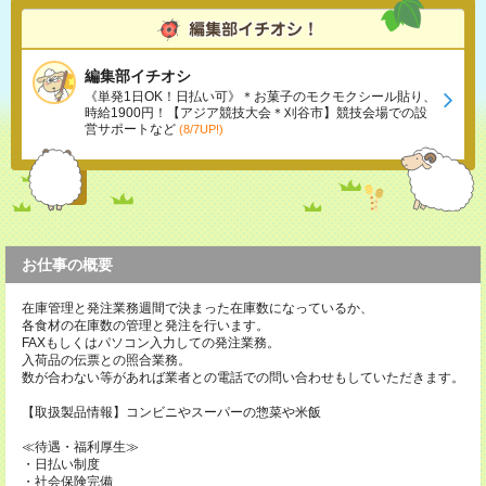
編集部イチオシ
《単発1日OK！日払い可》＊お菓子のモクモクシール貼り、
時給1900円！【アジア競技大会＊刈谷市】競技会場での設
営サポートなど
(8/7UP!)
お仕事の概要
在庫管理と発注業務週間で決まった在庫数になっているか、
各食材の在庫数の管理と発注を行います。
FAXもしくはパソコン入力しての発注業務。
入荷品の伝票との照合業務。
数が合わない等があれば業者との電話での問い合わせもしていただきます。
【取扱製品情報】コンビニやスーパーの惣菜や米飯
≪待遇・福利厚生≫
・日払い制度
・社会保険完備