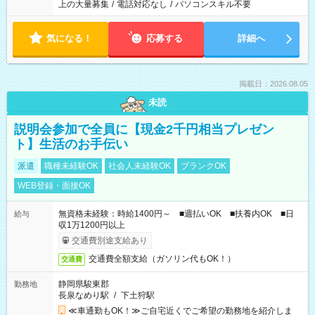
上の大量募集
/
電話対応なし
/
パソコンスキル不要
気になる！
応募する
詳細へ
掲載日：2026.08.05
未読
説明会参加で全員に【現金2千円相当プレゼン
ト】生活のお手伝い
派遣
職種未経験OK
社会人未経験OK
ブランクOK
WEB登録・面接OK
無資格未経験：時給1400円～ ■週払いOK ■扶養内OK ■日
給与
収1万1200円以上
交通費別途支給あり
交通費全額支給（ガソリン代もOK！）
交通費
静岡県駿東郡
勤務地
長泉なめり駅
/
下土狩駅
≪車通勤もOK！≫ご自宅近くでご希望の勤務地を紹介しま