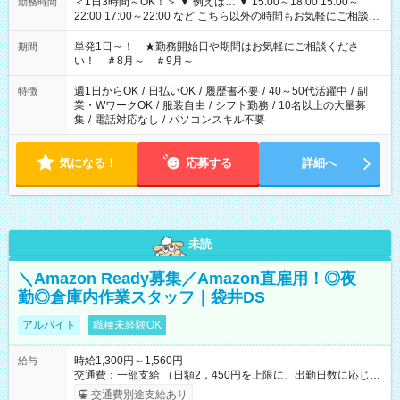
＜1日3時間～OK！＞ ▼ 例えば… ▼ 15:00～18:00 15:00～
勤務時間
22:00 17:00～22:00 など こちら以外の時間もお気軽にご相談く
ださい！
単発1日～！ ★勤務開始日や期間はお気軽にご相談くださ
期間
い！ ＃8月～ ＃9月～
週1日からOK
/
日払いOK
/
履歴書不要
/
40～50代活躍中
/
副
特徴
業・WワークOK
/
服装自由
/
シフト勤務
/
10名以上の大量募
集
/
電話対応なし
/
パソコンスキル不要
気になる！
応募する
詳細へ
未読
＼Amazon Ready募集／Amazon直雇用！◎夜
勤◎倉庫内作業スタッフ｜袋井DS
アルバイト
職種未経験OK
時給1,300円～1,560円
給与
交通費：一部支給 （日額2，450円を上限に、出勤日数に応じて
実費支給） ※22:00～翌5:00までは時給25%UP！ ■給与前払い
交通費別途支給あり