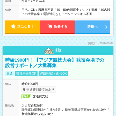
即日～2ヶ月以上
期間
日払いOK
/
履歴書不要
/
40～50代活躍中
/
シフト勤務
/
10名以
特徴
上の大量募集
/
電話対応なし
/
パソコンスキル不要
気になる！
応募する
詳細へ
掲載日：2026.08.09
未読
時給1900円！【アジア競技大会】競技会場での
設営サポート／大量募集
派遣
職種未経験OK
WEB登録・面接OK
時給1900円
給与
交通費別途支給あり
交通費支給
交通費
名古屋市瑞穂区
勤務地
瑞穂運動場東駅から徒歩7分
/
瑞穂運動場西駅から徒歩10分
/
新瑞橋駅から徒歩10分