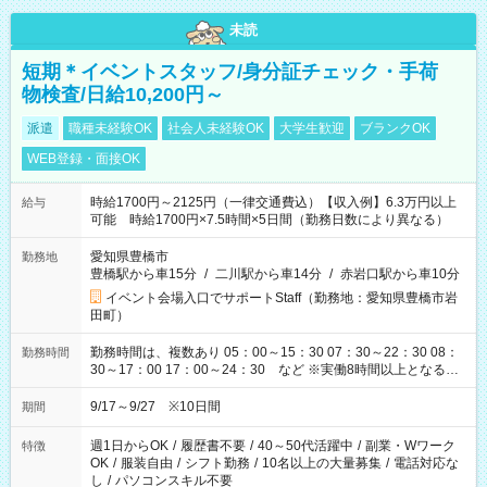
未読
短期＊イベントスタッフ/身分証チェック・手荷
物検査/日給10,200円～
派遣
職種未経験OK
社会人未経験OK
大学生歓迎
ブランクOK
WEB登録・面接OK
時給1700円～2125円（一律交通費込）【収入例】6.3万円以上
給与
可能 時給1700円×7.5時間×5日間（勤務日数により異なる）
愛知県豊橋市
勤務地
豊橋駅から車15分
/
二川駅から車14分
/
赤岩口駅から車10分
イベント会場入口でサポートStaff（勤務地：愛知県豊橋市岩
田町）
勤務時間は、複数あり 05：00～15：30 07：30～22：30 08：
勤務時間
30～17：00 17：00～24：30 など ※実働8時間以上となる勤
務もあります。 【休憩】60分+他休憩あり 交替で取得します。
安全面に配慮しこまめな休憩があります。
9/17～9/27 ※10日間
期間
週1日からOK
/
履歴書不要
/
40～50代活躍中
/
副業・Wワーク
特徴
OK
/
服装自由
/
シフト勤務
/
10名以上の大量募集
/
電話対応な
し
/
パソコンスキル不要