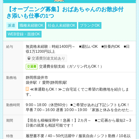
【オープニング募集】おばあちゃんのお散歩付
き添いも仕事の1つ
派遣
職種未経験OK
社会人未経験OK
ブランクOK
WEB登録・面接OK
無資格未経験：時給1400円～ ■週払いOK ■扶養内OK ■日
給与
収1万1200円以上
交通費別途支給あり
交通費全額支給（ガソリン代もOK！）
交通費
静岡県袋井市
勤務地
袋井駅
/
愛野(静岡県)駅
≪車通勤もOK！≫ご自宅近くでご希望の勤務地を紹介しま
す。
9:00～18:00（休憩60分） ■ご希望があれば下記シフトもOK！
勤務時間
早番 7:00～16:00 遅番 10:00～19:00 「家族と休みを合わせた
い」 「余裕を持って夕飯の準備がしたい」 「できれば残業はし
たくない」 など、ご希望を教えてくださいね。 ※Wワーク希望
【現在も積極採用中！急募！】2カ月～ ■ご応募から最短2～3
期間
の方へ 今ご覧のお仕事で希望する勤務時間と、もう1つのお仕事
日後の就業も相談可能です！
の勤務時間。 合計で週40時間を超える場合は応募できません。
履歴書不要
/
40～50代活躍中
/
服装自由
/
シフト勤務
/
10名以
特徴