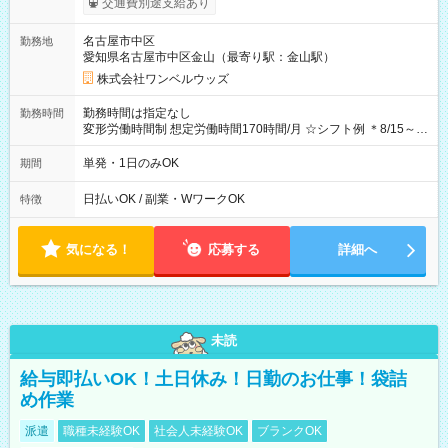
交通費別途支給あり
OK！（規定あり） ┗働いたその日に現金GET♪ お仕事後はコン
ビニATMから 日払い分を引き落とせます！ 【試用期間】試用
名古屋市中区
勤務地
期間なし
愛知県名古屋市中区金山（最寄り駅：金山駅）
株式会社ワンベルウッズ
勤務時間は指定なし
勤務時間
変形労働時間制 想定労働時間170時間/月 ☆シフト例 ＊8/15～
10/26 全日共通 08：00～12：00 17：00～21：00 ＊8/31
～9/19のみ下記シフトもあります！ 12：00～16：00 ＊9/6～
単発・1日のみOK
期間
10/6、10/11～26のみ下記シフトもあります！ 07：00～11：
00
日払いOK / 副業・WワークOK
特徴
気になる！
応募する
詳細へ
未読
給与即払いOK！土日休み！日勤のお仕事！袋詰
め作業
派遣
職種未経験OK
社会人未経験OK
ブランクOK