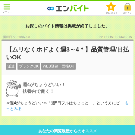
0
メニュー
気になる！
ログイン
お探しのバイト情報は掲載が終了しました。
掲載日 :2026
/
07
/
08
No.SCOST8213482-T5
【ムリなくホドよく週3～4＊】品質管理/日払
いOK
派遣
ブランクOK
WEB登録・面接OK
週4がちょうどいい！
扶養内で働く！
≪週4がちょうどいい≫「週5日フルはちょっと…」という方にピ
...も
っとみる
あなたの閲覧履歴からのオススメ