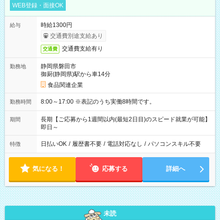
WEB登録・面接OK
時給1300円
給与
交通費別途支給あり
交通費支給有り
交通費
静岡県磐田市
勤務地
御厨(静岡県)駅から車14分
食品関連企業
8:00～17:00 ※表記のうち実働8時間です。
勤務時間
長期【ご応募から1週間以内(最短2日目)のスピード就業が可能】
期間
即日～
日払いOK
/
履歴書不要
/
電話対応なし
/
パソコンスキル不要
特徴
気になる！
応募する
詳細へ
未読