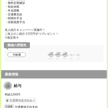
・無料定期健診
・有給休暇
・年末調整
・交通費支給
・時間外手当
・深夜残業手当
友人紹介キャンペーン実施中！
ご友人のご紹介で3万円ずつプレゼント！
※規定有※
職場の雰囲気
年齢層
20代
30
40
50
60
募集情報
給与
時給1200円
交通費別途支給あり
交通費規定内支給
交通費