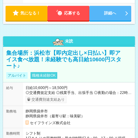
気になる！
応募する
詳細へ
未読
集合場所：浜松市【即内定出し×日払い】即ア
イス食べ放題！未経験でも高日給10600円スタ
ート♪
アルバイト
職種未経験OK
日給10,600円～18,500円
給与
◎交通費規定支給 ◎残業手当、出張手当 ◎夜勤の場合：22時～
翌5時は割増給与 ◎日払い・週払い可(希望者／条件有) ◎社食あ
交通費別途支給あり
り ＜月収例＞ 入社3か月：月収28万 入社1年：月収39万 ◎自分
のぺースで勤務可能 週2～OK！あなたの働き方と相談します♪
静岡県袋井市
勤務地
ダブルワークも可能です☺ ◎髪色、ピアス、タトゥーOK おしゃ
静岡県袋井市（最寄り駅：味美駅）
れも自由に楽しめます！ 【試用期間】試用期間あり 試用期間の
長さ：3ヶ月 雇用形態、給与は本採用時と同じです。
セイフラインズ株式会社
シフト制
勤務時間