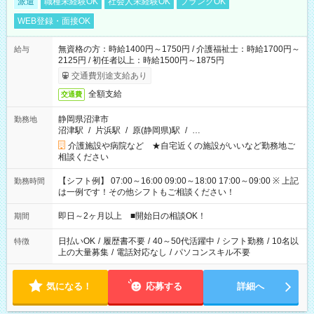
派遣
職種未経験OK
社会人未経験OK
ブランクOK
WEB登録・面接OK
無資格の方：時給1400円～1750円 / 介護福祉士：時給1700円～
給与
2125円 / 初任者以上：時給1500円～1875円
交通費別途支給あり
全額支給
交通費
静岡県沼津市
勤務地
沼津駅
/
片浜駅
/
原(静岡県)駅
/
…
介護施設や病院など ★自宅近くの施設がいいなど勤務地ご
相談ください
【シフト例】 07:00～16:00 09:00～18:00 17:00～09:00 ※ 上記
勤務時間
は一例です！その他シフトもご相談ください！
即日～2ヶ月以上 ■開始日の相談OK！
期間
日払いOK
/
履歴書不要
/
40～50代活躍中
/
シフト勤務
/
10名以
特徴
上の大量募集
/
電話対応なし
/
パソコンスキル不要
気になる！
応募する
詳細へ