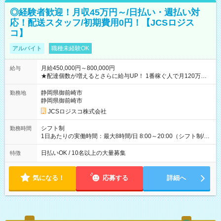
◎経験者歓迎！月収45万円～/日払い・週払い対
応！配送スタッフ/初期費用0円！【JCSロジス
コ】
アルバイト
職種未経験OK
月給450,000円～800,000円
給与
★配達個数が増えるとさらに給与UP！ 1番稼ぐ人で月120万ほ
ど！ ・主要都市エリア 月収55万円／週5日稼働 月収65万~112
万円／週6日稼働 ・地方郊外エリア 月収40万円／週5日稼働 月
静岡県御前崎市
勤務地
収40万円~50万円／週6日稼働 ＜モデルイメージ＞ ■月収50万
静岡県御前崎市
円 (27歳男性/江東区在住)※元建築関係 1日150個配達×25日勤務
JCSロジスコ株式会社
(日休み) ■月収80万円(43歳男性/墨田区在住)※元営業 1日200個
配達×25日勤務(月休み) 【試用期間】試用期間なし
シフト制
勤務時間
1日あたりの実働時間：最大8時間/日 8:00～20:00（シフト制/実
働8時間） ※週5日勤務（場所次第では週4も有り） ※配達状況
によって時間外での勤務可能性有り ※案件により多少の前後あ
日払いOK / 10名以上の大量募集
特徴
り ※配達が完了次第、帰社OKです
気になる！
応募する
詳細へ