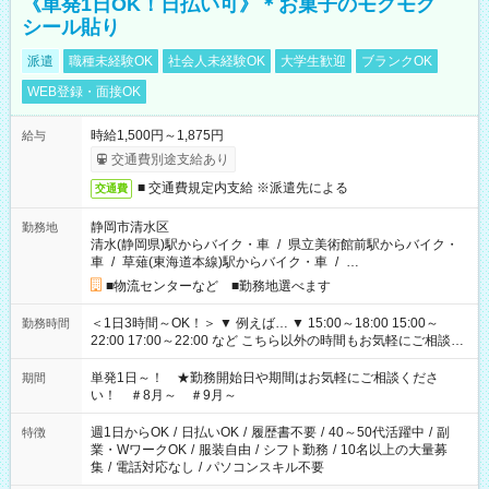
《単発1日OK！日払い可》＊お菓子のモクモク
シール貼り
派遣
職種未経験OK
社会人未経験OK
大学生歓迎
ブランクOK
WEB登録・面接OK
時給1,500円～1,875円
給与
交通費別途支給あり
■ 交通費規定内支給 ※派遣先による
交通費
静岡市清水区
勤務地
清水(静岡県)駅からバイク・車
/
県立美術館前駅からバイク・
車
/
草薙(東海道本線)駅からバイク・車
/
…
■物流センターなど ■勤務地選べます
＜1日3時間～OK！＞ ▼ 例えば… ▼ 15:00～18:00 15:00～
勤務時間
22:00 17:00～22:00 など こちら以外の時間もお気軽にご相談く
ださい！
単発1日～！ ★勤務開始日や期間はお気軽にご相談くださ
期間
い！ ＃8月～ ＃9月～
週1日からOK
/
日払いOK
/
履歴書不要
/
40～50代活躍中
/
副
特徴
業・WワークOK
/
服装自由
/
シフト勤務
/
10名以上の大量募
集
/
電話対応なし
/
パソコンスキル不要