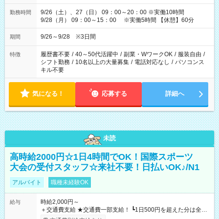
9/26（土）、27（日） 09：00～20：00 ※実働10時間
勤務時間
9/28（月） 09：00～15：00 ※実働5時間 【休憩】60分
9/26～9/28 ※3日間
期間
履歴書不要
/
40～50代活躍中
/
副業・WワークOK
/
服装自由
/
特徴
シフト勤務
/
10名以上の大量募集
/
電話対応なし
/
パソコンス
キル不要
気になる！
応募する
詳細へ
未読
高時給2000円☆1日4時間でOK！国際スポーツ
大会の受付スタッフ☆来社不要！日払いOK♪/N1
アルバイト
職種未経験OK
時給2,000円～
給与
＋交通費支給 ★交通費一部支給！ ┗1日500円を超えた分は全額
支給！ ※往復500円以内の方は自己負担となります ★日払い