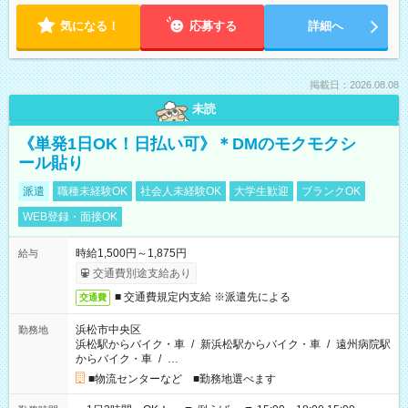
気になる！
応募する
詳細へ
掲載日：2026.08.08
未読
《単発1日OK！日払い可》＊DMのモクモクシ
ール貼り
派遣
職種未経験OK
社会人未経験OK
大学生歓迎
ブランクOK
WEB登録・面接OK
時給1,500円～1,875円
給与
交通費別途支給あり
■ 交通費規定内支給 ※派遣先による
交通費
浜松市中央区
勤務地
浜松駅からバイク・車
/
新浜松駅からバイク・車
/
遠州病院駅
からバイク・車
/
…
■物流センターなど ■勤務地選べます