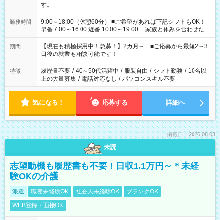
す。
9:00～18:00（休憩60分） ■ご希望があれば下記シフトもOK！
勤務時間
早番 7:00～16:00 遅番 10:00～19:00 「家族と休みを合わせた
い」 「余裕を持って夕飯の準備がしたい」 「できれば残業はし
たくない」 など、ご希望を教えてくださいね。 ※Wワーク希望
【現在も積極採用中！急募！】2カ月～ ■ご応募から最短2～3
期間
の方へ 今ご覧のお仕事で希望する勤務時間と、もう1つのお仕事
日後の就業も相談可能です！
の勤務時間。 合計で週40時間を超える場合は応募できません。
履歴書不要
/
40～50代活躍中
/
服装自由
/
シフト勤務
/
10名以
特徴
上の大量募集
/
電話対応なし
/
パソコンスキル不要
気になる！
応募する
詳細へ
掲載日：2026.08.03
未読
志望動機も履歴書も不要！日収1.1万円～＊未経
験OKの介護
派遣
職種未経験OK
社会人未経験OK
ブランクOK
WEB登録・面接OK