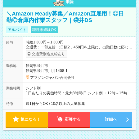
未読
＼Amazon Ready募集／Amazon直雇用！◎日
勤◎倉庫内作業スタッフ｜袋井DS
アルバイト
職種未経験OK
時給1,300円～1,300円
給与
交通費：一部支給 （日額2，450円を上限に、出勤日数に応じて
実費支給） ※22:00～翌5:00までは時給25%UP！ ■給与前払い
交通費別途支給あり
制度あり ※前払い額の上限あり、手数料無料（Amazon負担）
そのほか所定の条件が適用されます 【試用期間】試用期間なし
静岡県袋井市
勤務地
静岡県袋井市川井1408-1
アマゾンジャパン合同会社
シフト制
勤務時間
1日あたりの実働時間：最大8時間/日 シフト例 ・12時～15時 入
社後、就業可能シフトをご確認の上、申請してください。
週1日からOK / 10名以上の大量募集
特徴
気になる！
応募する
詳細へ