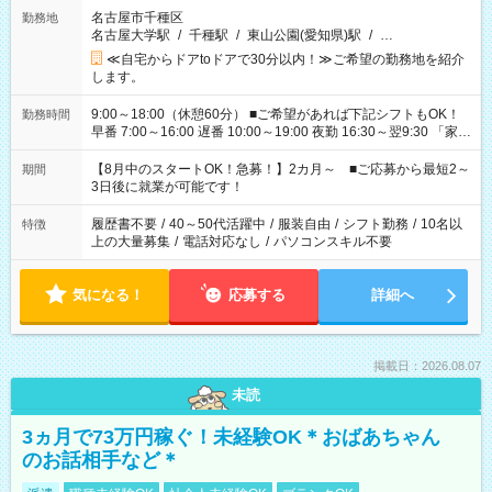
名古屋市千種区
勤務地
名古屋大学駅
/
千種駅
/
東山公園(愛知県)駅
/
…
≪自宅からドアtoドアで30分以内！≫ご希望の勤務地を紹介
します。
9:00～18:00（休憩60分） ■ご希望があれば下記シフトもOK！
勤務時間
早番 7:00～16:00 遅番 10:00～19:00 夜勤 16:30～翌9:30 「家族
と休みを合わせたい」 「余裕を持って夕飯の準備がしたい」
「できれば残業はしたくない」 など、ご希望を教えてください
【8月中のスタートOK！急募！】2カ月～ ■ご応募から最短2～
期間
ね。 ※Wワーク希望の方へ 今ご覧のお仕事で希望する勤務時間
3日後に就業が可能です！
と、もう1つのお仕事の勤務時間。 合計で週40時間を超える場
合は応募できません。
履歴書不要
/
40～50代活躍中
/
服装自由
/
シフト勤務
/
10名以
特徴
上の大量募集
/
電話対応なし
/
パソコンスキル不要
気になる！
応募する
詳細へ
掲載日：2026.08.07
未読
3ヵ月で73万円稼ぐ！未経験OK＊おばあちゃん
のお話相手など＊