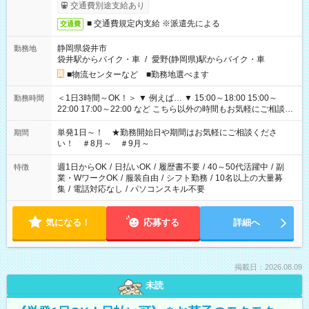
交通費別途支給あり
■ 交通費規定内支給 ※派遣先による
交通費
静岡県袋井市
勤務地
袋井駅からバイク・車
/
愛野(静岡県)駅からバイク・車
■物流センターなど ■勤務地選べます
＜1日3時間～OK！＞ ▼ 例えば… ▼ 15:00～18:00 15:00～
勤務時間
22:00 17:00～22:00 など こちら以外の時間もお気軽にご相談く
ださい！
単発1日～！ ★勤務開始日や期間はお気軽にご相談くださ
期間
い！ ＃8月～ ＃9月～
週1日からOK
/
日払いOK
/
履歴書不要
/
40～50代活躍中
/
副
特徴
業・WワークOK
/
服装自由
/
シフト勤務
/
10名以上の大量募
集
/
電話対応なし
/
パソコンスキル不要
気になる！
応募する
詳細へ
掲載日：2026.08.09
未読