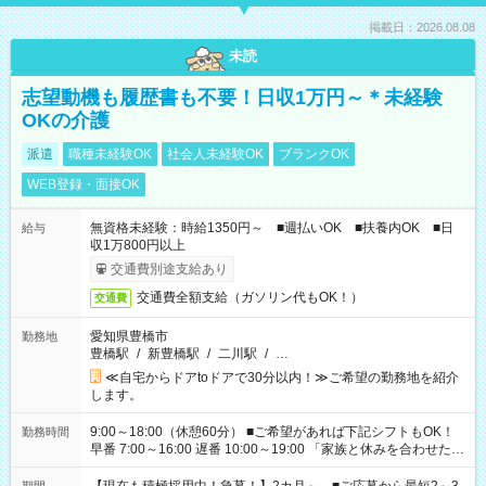
掲載日：2026.08.08
未読
志望動機も履歴書も不要！日収1万円～＊未経験
OKの介護
派遣
職種未経験OK
社会人未経験OK
ブランクOK
WEB登録・面接OK
無資格未経験：時給1350円～ ■週払いOK ■扶養内OK ■日
給与
収1万800円以上
交通費別途支給あり
交通費全額支給（ガソリン代もOK！）
交通費
愛知県豊橋市
勤務地
豊橋駅
/
新豊橋駅
/
二川駅
/
…
≪自宅からドアtoドアで30分以内！≫ご希望の勤務地を紹介
します。
9:00～18:00（休憩60分） ■ご希望があれば下記シフトもOK！
勤務時間
早番 7:00～16:00 遅番 10:00～19:00 「家族と休みを合わせた
い」 「余裕を持って夕飯の準備がしたい」 「できれば残業はし
たくない」 など、ご希望を教えてくださいね。 ※Wワーク希望