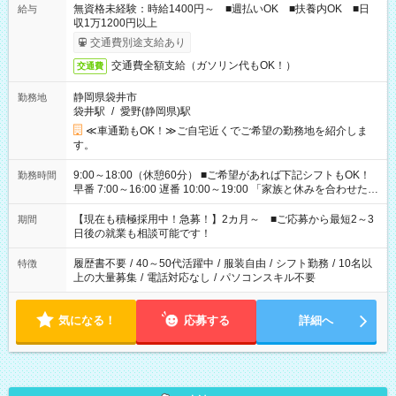
無資格未経験：時給1400円～ ■週払いOK ■扶養内OK ■日
給与
収1万1200円以上
交通費別途支給あり
交通費全額支給（ガソリン代もOK！）
交通費
静岡県袋井市
勤務地
袋井駅
/
愛野(静岡県)駅
≪車通勤もOK！≫ご自宅近くでご希望の勤務地を紹介しま
す。
9:00～18:00（休憩60分） ■ご希望があれば下記シフトもOK！
勤務時間
早番 7:00～16:00 遅番 10:00～19:00 「家族と休みを合わせた
い」 「余裕を持って夕飯の準備がしたい」 「できれば残業はし
たくない」 など、ご希望を教えてくださいね。 ※Wワーク希望
【現在も積極採用中！急募！】2カ月～ ■ご応募から最短2～3
期間
の方へ 今ご覧のお仕事で希望する勤務時間と、もう1つのお仕事
日後の就業も相談可能です！
の勤務時間。 合計で週40時間を超える場合は応募できません。
履歴書不要
/
40～50代活躍中
/
服装自由
/
シフト勤務
/
10名以
特徴
上の大量募集
/
電話対応なし
/
パソコンスキル不要
気になる！
応募する
詳細へ