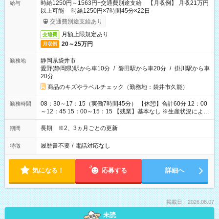
時給1250円～1563円+交通費別途支給 【月収例】 月収21万円
給与
以上可能 時給1250円×7時間45分×22日
交通費別途支給あり
月額上限規定あり
交通費
20～25万円
月収例
静岡県袋井市
勤務地
愛野(静岡県)駅から車10分
/
磐田駅から車20分
/
掛川駅から車
20分
商品のキズやラベルチェック（勤務地：袋井市久能）
08：30～17：15（実働7時間45分） 【休憩】合計60分 12：00
勤務時間
～12：45 15：00～15：15 【残業】基本なし ※生産状況によ
り、1日1時間程度発生する可能性あり
長期 ※2、3ヵ月ごとの更新
期間
履歴書不要
/
電話対応なし
特徴
気になる！
応募する
詳細へ
掲載日：2026.08.07
未読