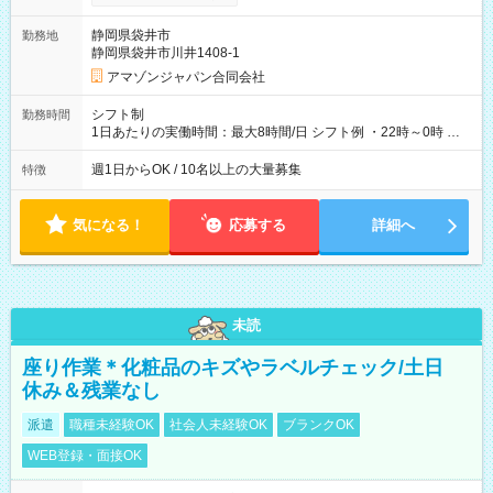
制度あり ※前払い額の上限あり、手数料無料（Amazon負担）
そのほか所定の条件が適用されます 【試用期間】試用期間なし
静岡県袋井市
勤務地
静岡県袋井市川井1408-1
アマゾンジャパン合同会社
シフト制
勤務時間
1日あたりの実働時間：最大8時間/日 シフト例 ・22時～0時 入
社後、就業可能シフトをご確認の上、申請してください。
週1日からOK / 10名以上の大量募集
特徴
気になる！
応募する
詳細へ
未読
座り作業＊化粧品のキズやラベルチェック/土日
休み＆残業なし
派遣
職種未経験OK
社会人未経験OK
ブランクOK
WEB登録・面接OK