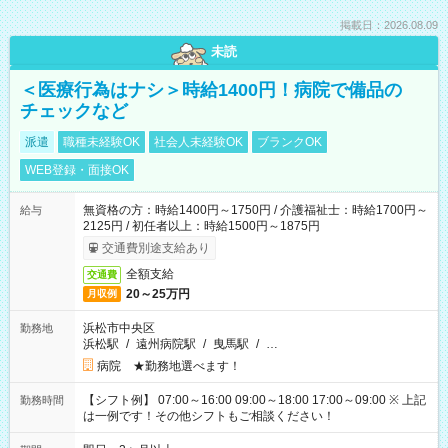
掲載日：2026.08.09
未読
＜医療行為はナシ＞時給1400円！病院で備品の
チェックなど
派遣
職種未経験OK
社会人未経験OK
ブランクOK
WEB登録・面接OK
無資格の方：時給1400円～1750円 / 介護福祉士：時給1700円～
給与
2125円 / 初任者以上：時給1500円～1875円
交通費別途支給あり
全額支給
交通費
20～25万円
月収例
浜松市中央区
勤務地
浜松駅
/
遠州病院駅
/
曳馬駅
/
…
病院 ★勤務地選べます！
【シフト例】 07:00～16:00 09:00～18:00 17:00～09:00 ※ 上記
勤務時間
は一例です！その他シフトもご相談ください！