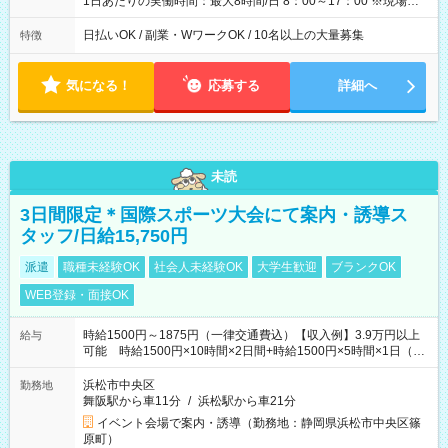
1日あたりの実働時間：最大8時間/日 8：00～17：00 ※現場によ
っては多少時間は前後します ▶残業ほとんどなし！ ▶時間より
早く終わることの方が多いと思います。現場によっては午前中
日払いOK / 副業・WワークOK / 10名以上の大量募集
特徴
で終わってしまう場合も。その場合も日給は同額支給！ ▶ご希
望の方は夜勤（21:00～6:00）のお仕事も可能。
気になる！
応募する
詳細へ
未読
3日間限定＊国際スポーツ大会にて案内・誘導ス
タッフ/日給15,750円
派遣
職種未経験OK
社会人未経験OK
大学生歓迎
ブランクOK
WEB登録・面接OK
時給1500円～1875円（一律交通費込）【収入例】3.9万円以上
給与
可能 時給1500円×10時間×2日間+時給1500円×5時間×1日（実
働8時間を越えた時給：1875円）
浜松市中央区
勤務地
舞阪駅から車11分
/
浜松駅から車21分
イベント会場で案内・誘導（勤務地：静岡県浜松市中央区篠
原町）