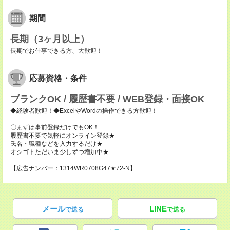
期間
長期（3ヶ月以上）
長期でお仕事できる方、大歓迎！
応募資格・条件
ブランクOK / 履歴書不要 / WEB登録・面接OK
◆経験者歓迎！◆ExcelやWordの操作できる方歓迎！
〇まずは事前登録だけでもOK！
履歴書不要で気軽にオンライン登録★
氏名・職種などを入力するだけ★
オシゴトただいま少しずつ増加中★
【広告ナンバー：1314WR0708G47★72-N】
メール
LINE
で送る
で送る