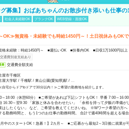
グ募集】おばあちゃんのお散歩付き添いも仕事の
K
社会人未経験OK
ブランクOK
WEB登録・面接OK
～OK≫無資格・未経験でも時給1450円～！土日祝休みもOK
資格未経験：時給1450円～ ■週払いOK ■扶養内OK ■日収1万1600円以上
交通費別途支給あり
交通費全額支給
通費
古屋市千種区
古屋大学駅
/
千種駅
/
東山公園(愛知県)駅
/
…
≪自宅からドアtoドアで30分以内！≫ご希望の勤務地を紹介します。
00～18:00（休憩60分） ■ご希望があれば下記シフトもOK！ 早番 7:00～16:00 遅
勤 16:30～翌9:30 「家族と休みを合わせたい」 「余裕を持って夕飯の準備
業はしたくない」 など、ご希望を教えてくださいね。 ※Wワーク希望の方へ
する勤務時間と、もう1つのお仕事の勤務時間。 合計で週40時間を超える場
8月中のスタートOK！急募！】2カ月～ ■ご応募から最短2～3日後に就業が