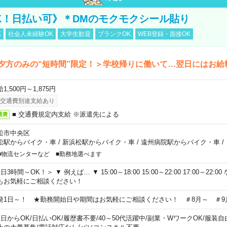
K！日払い可》＊DMのモクモクシール貼り
K
社会人未経験OK
大学生歓迎
ブランクOK
WEB登録・面接OK
夕方のみの“短時間”限定！＞学校帰りに働いて…翌日にはお給
1,500円～1,875円
交通費別途支給あり
■ 交通費規定内支給 ※派遣先による
通費
松市中央区
松駅からバイク・車
/
新浜松駅からバイク・車
/
遠州病院駅からバイク・車
/
■物流センターなど ■勤務地選べます
日3時間～OK！＞ ▼ 例えば… ▼ 15:00～18:00 15:00～22:00 17:00～22
もお気軽にご相談ください！
発1日～！ ★勤務開始日や期間はお気軽にご相談ください！ ＃8月～ ＃9
1日からOK
/
日払いOK
/
履歴書不要
/
40～50代活躍中
/
副業・WワークOK
/
服装自