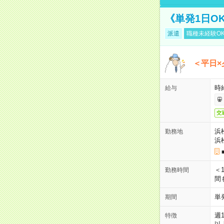
《単発1日O
派遣
職種未経験O
＜平日×
時給
給与
交
浜
勤務地
浜
＜1
勤務時間
間
単
期間
週
特徴