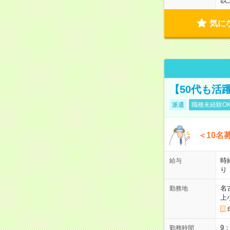
以
気に
【50代も活
派遣
職種未経験O
＜10名
時
給与
り
名
勤務地
上
9
勤務時間