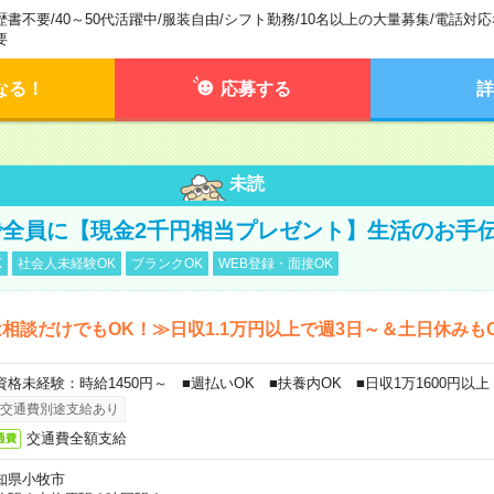
歴書不要
/
40～50代活躍中
/
服装自由
/
シフト勤務
/
10名以上の大量募集
/
電話対応
要
なる！
応募する
詳
未読
全員に【現金2千円相当プレゼント】生活のお手
K
社会人未経験OK
ブランクOK
WEB登録・面接OK
相談だけでもOK！≫日収1.1万円以上で週3日～＆土日休みも
資格未経験：時給1450円～ ■週払いOK ■扶養内OK ■日収1万1600円以上
交通費別途支給あり
交通費全額支給
通費
知県小牧市