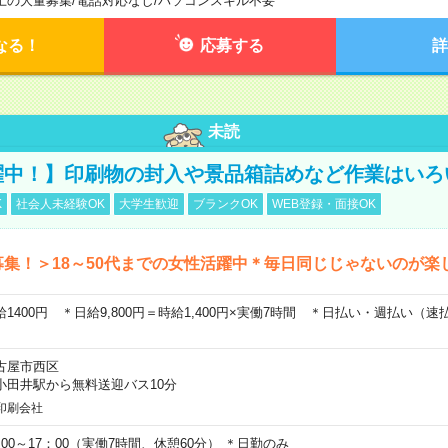
上の大量募集
/
電話対応なし
/
パソコンスキル不要
なる！
応募する
詳
未読
躍中！】印刷物の封入や景品箱詰めなど作業はいろ
K
社会人未経験OK
大学生歓迎
ブランクOK
WEB登録・面接OK
募集！＞18～50代までの女性活躍中＊毎日同じじゃないのが楽
給1400円 ＊日給9,800円＝時給1,400円×実働7時間 ＊日払い・週払い（
古屋市西区
小田井駅から無料送迎バス10分
印刷会社
：00～17：00（実働7時間、休憩60分） ＊日勤のみ