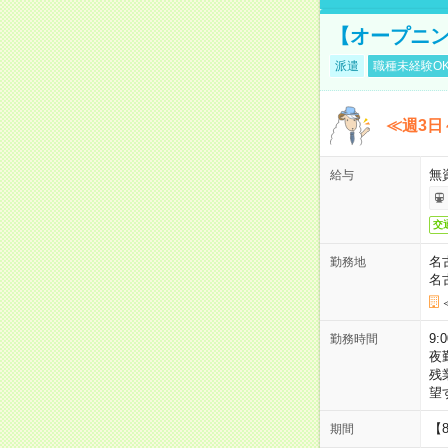
【オープニン
派遣
職種未経験O
≪週3日
無
給与
交
名
勤務地
名
9:
勤務時間
夜
残
望
【
期間