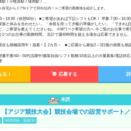
牧駅
/
小牧原駅
/
味岡駅
/
…
≪自宅からドアtoドアで30分以内！≫ご希望の勤務地を紹介します。
00～18:00（休憩60分） ■ご希望があれば下記シフトもOK！ 早番 7:00～16:00 遅
家族と休みを合わせたい」 「余裕を持って夕飯の準備がしたい」 「できれば
ど、ご希望を教えてくださいね。 ※Wワーク希望の方へ 今ご覧のお仕事で希
う1つのお仕事の勤務時間。 合計で週40時間を超える場合は応募できません。
現在も積極採用中！急募！】2カ月～ ■ご応募から最短2～3日後の就業も相
歴書不要
/
40～50代活躍中
/
服装自由
/
シフト勤務
/
10名以上の大量募集
/
電話対応
要
なる！
応募する
詳
未読
円！【アジア競技大会】競技会場での設営サポート
K
WEB登録・面接OK