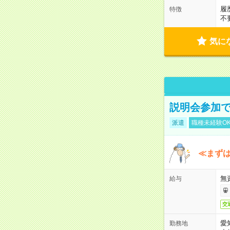
履
特徴
不
気に
説明会参加で
派遣
職種未経験O
≪まずは
無
給与
交
愛
勤務地