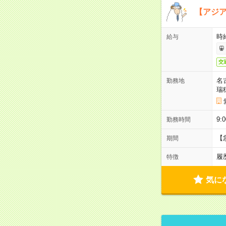
【アジ
時給
給与
交
名
勤務地
瑞
9:
勤務時間
【
期間
履
特徴
気に