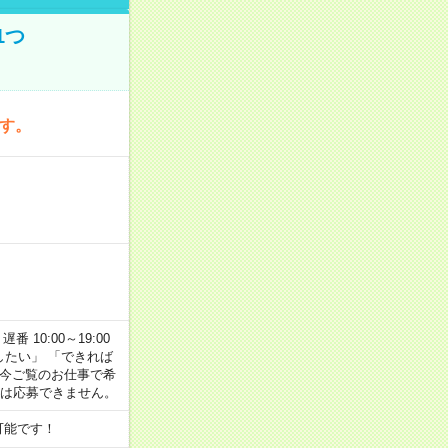
1つ
です。
番 10:00～19:00
がしたい」 「できれば
 今ご覧のお仕事で希
合は応募できません。
可能です！