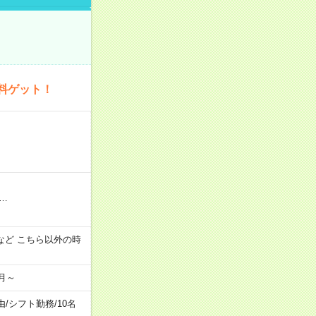
料ゲット！
…
:00 など こちら以外の時
月～
由
/
シフト勤務
/
10名