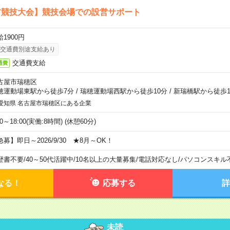
ア競技大会】競技会場での設営サポート
1900円
交通費別途支給あり
交通費支給
通費
古屋市瑞穂区
穂運動場東駅から徒歩7分
/
瑞穂運動場西駅から徒歩10分
/
新瑞橋駅から徒歩1
愛知県 名古屋市瑞穂区にある企業
00～18:00(実働:8時間) (休憩60分)
急募】即日～2026/9/30 ★8月～OK！
歴書不要
/
40～50代活躍中
/
10名以上の大量募集
/
電話対応なし
/
パソコンスキル
なる！
応募する
詳
未読