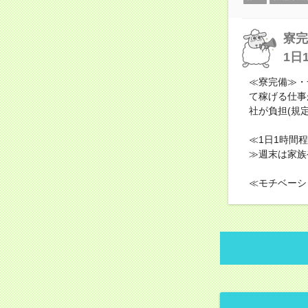
寮完
1日
≪寮完備≫・
て稼げる仕事
社が負担(規
≪1日1時間
≫週末は家族
≪モチベーシ