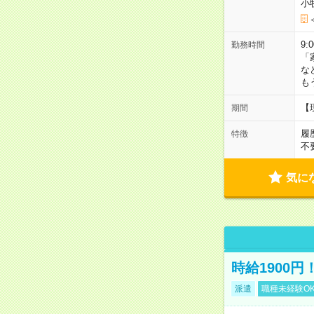
小
9:
勤務時間
「
な
も
【
期間
履
特徴
不
気に
時給1900
派遣
職種未経験O