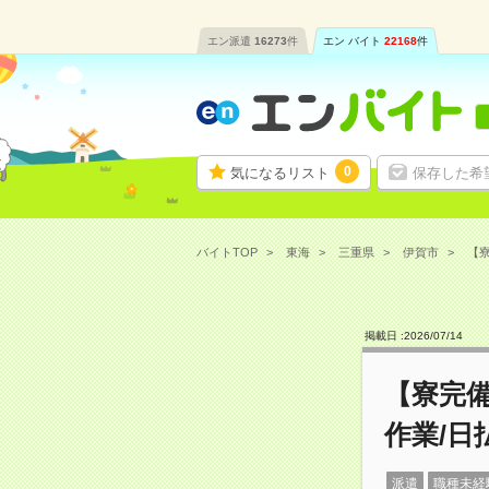
エン派遣
16273
件
エン バイト
22168
件
0
気になるリスト
保存した希
バイトTOP
東海
三重県
伊賀市
【寮
掲載日 :
2026
/
07
/
14
【寮完
作業/日
派遣
職種未経