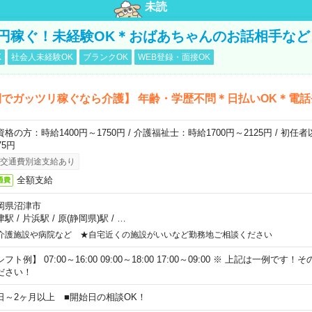
未読
万円稼ぐ！未経験OK＊おばあちゃんのお話相手など
K
社会人未経験OK
ブランクOK
WEB登録・面接OK
でガッツリ稼ぐなら介護】 年齢・学歴不問＊日払いOK＊電話
資格の方：時給1400円～1750円 / 介護福祉士：時給1700円～2125円 / 初任
75円
交通費別途支給あり
全額支給
通費
岡県沼津市
津駅
/
片浜駅
/
原(静岡県)駅
/
…
介護施設や病院など ★自宅近くの施設がいいなど勤務地ご相談ください
フト例】 07:00～16:00 09:00～18:00 17:00～09:00 ※ 上記は一例で
ださい！
日～2ヶ月以上 ■開始日の相談OK！