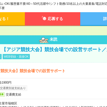
払いOK
/
履歴書不要
/
40～50代活躍中
/
シフト勤務
/
10名以上の大量募集
/
電話対
不要
なる！
応募する
詳
未読
円！【アジア競技大会】競技会場での設営サポート
K
WEB登録・面接OK
ア競技大会】競技会場での設営サポート
1900円
交通費別途支給あり
交通費支給
通費
古屋市瑞穂区