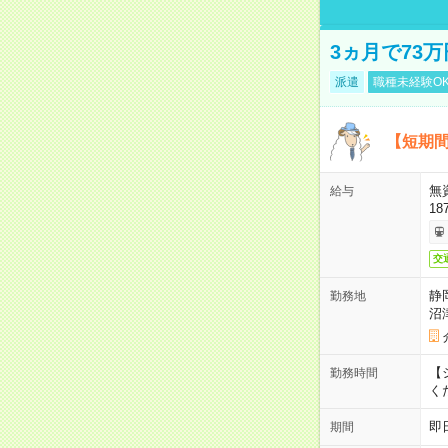
3ヵ月で73
派遣
職種未経験O
【短期間
無
給与
18
交
静
勤務地
沼
【シ
勤務時間
く
即
期間