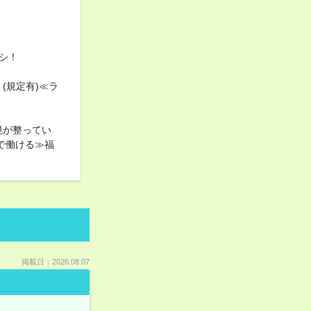
シ！
(規定有)≪ラ
境が整ってい
で働ける≫福
掲載日：2026.08.07