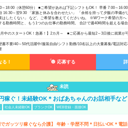
00～18:00（休憩60分） ■ご希望があれば下記シフトもOK！ 早番 7:00～16:00 遅
勤 16:30～翌9:30 「家族と休みを合わせたい」 「余裕を持って夕飯の準備
業はしたくない」 など、ご希望を教えてくださいね。 ※Wワーク希望の方へ
する勤務時間と、もう1つのお仕事の勤務時間。 合計で週40時間を超える場
8月中のスタートOK！急募！】2カ月～ ■ご応募から最短2～3日後に就業が
歴書不要
/
40～50代活躍中
/
服装自由
/
シフト勤務
/
10名以上の大量募集
/
電話対応
要
なる！
応募する
詳
未読
万円稼ぐ！未経験OK＊おばあちゃんのお話相手など
K
社会人未経験OK
ブランクOK
WEB登録・面接OK
でガッツリ稼ぐなら介護】 年齢・学歴不問＊日払いOK＊電話