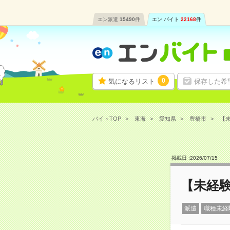
エン派遣
15490
件
エン バイト
22168
件
0
気になるリスト
保存した希
バイトTOP
東海
愛知県
豊橋市
【未
掲載日 :
2026
/
07
/
15
【未経験
派遣
職種未経