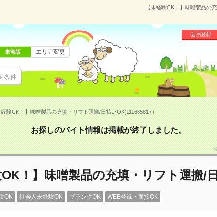
【未経験OK！】味噌製品の充填
会員登録
エリア変更
東海版
望条件
経験OK！】味噌製品の充填・リフト運搬/日払いOK(111685817）
お探しのバイト情報は掲載が終了しました。
N
OK！】味噌製品の充填・リフト運搬/日
験OK
社会人未経験OK
ブランクOK
WEB登録・面接OK