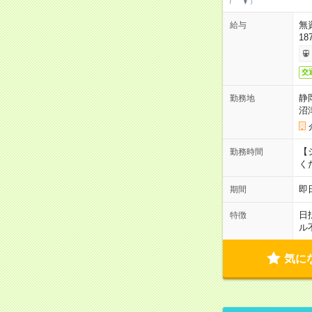
無
給与
18
交
静
勤務地
沼
【シ
勤務時間
く
即
期間
日
特徴
ル
気に