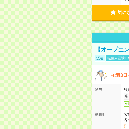
気に
【オープニン
派遣
職種未経験O
≪週3日
無
給与
交
名
勤務地
名