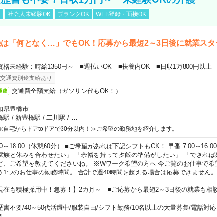
K
社会人未経験OK
ブランクOK
WEB登録・面接OK
は「何となく…」でもOK！応募から最短2～3日後に就業スタ
資格未経験：時給1350円～ ■週払いOK ■扶養内OK ■日収1万800円以上
交通費別途支給あり
交通費全額支給（ガソリン代もOK！）
通費
知県豊橋市
橋駅
/
新豊橋駅
/
二川駅
/
…
≪自宅からドアtoドアで30分以内！≫ご希望の勤務地を紹介します。
00～18:00（休憩60分） ■ご希望があれば下記シフトもOK！ 早番 7:00～16:00 遅
家族と休みを合わせたい」 「余裕を持って夕飯の準備がしたい」 「できれば
ど、ご希望を教えてくださいね。 ※Wワーク希望の方へ 今ご覧のお仕事で希
う1つのお仕事の勤務時間。 合計で週40時間を超える場合は応募できません。
現在も積極採用中！急募！】2カ月～ ■ご応募から最短2～3日後の就業も相
歴書不要
/
40～50代活躍中
/
服装自由
/
シフト勤務
/
10名以上の大量募集
/
電話対応
要