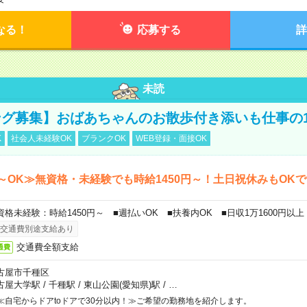
なる！
応募する
詳
未読
グ募集】おばあちゃんのお散歩付き添いも仕事の
K
社会人未経験OK
ブランクOK
WEB登録・面接OK
～OK≫無資格・未経験でも時給1450円～！土日祝休みもOK
資格未経験：時給1450円～ ■週払いOK ■扶養内OK ■日収1万1600円以上
交通費別途支給あり
交通費全額支給
通費
古屋市千種区
古屋大学駅
/
千種駅
/
東山公園(愛知県)駅
/
…
≪自宅からドアtoドアで30分以内！≫ご希望の勤務地を紹介します。