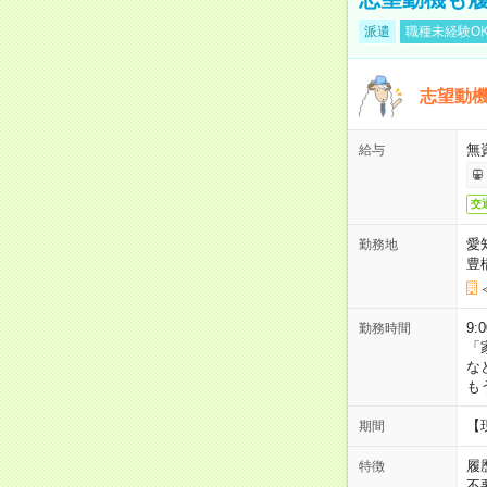
派遣
職種未経験O
志望動機
無
給与
交
愛
勤務地
豊
9:
勤務時間
「
な
も
【
期間
履
特徴
不