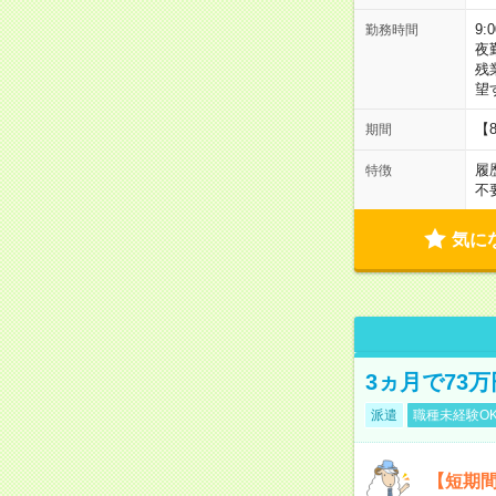
9:
勤務時間
夜
残
望
【
期間
履
特徴
不
気に
3ヵ月で73
派遣
職種未経験O
【短期間