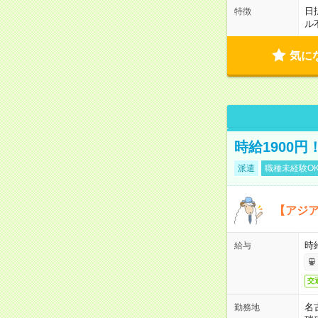
日
特徴
ル
気に
時給1900
派遣
職種未経験O
【アジ
時給
給与
交
名
勤務地