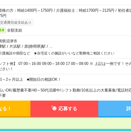
資格の方：時給1400円～1750円 / 介護福祉士：時給1700円～2125円 / 初任
75円
交通費別途支給あり
全額支給
通費
岡県沼津市
津駅
/
片浜駅
/
原(静岡県)駅
/
…
介護施設や病院など ★自宅近くの施設がいいなど勤務地ご相談ください
フト例】 07:00～16:00 09:00～18:00 17:00～09:00 ※ 上記は一例で
ださい！
日～2ヶ月以上 ■開始日の相談OK！
払いOK
/
履歴書不要
/
40～50代活躍中
/
シフト勤務
/
10名以上の大量募集
/
電話対
不要
なる！
応募する
詳