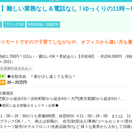
】難しい業務なし＆電話なし！ゆっくりの11時～
務
K
ブランクOK
WEB登録・面接OK
ルリモートですので子育てしながらや、オフィスから遠い方も
時給1,700円＊日払い・週払いOK＊昇給あり♪【月収例】 ・約204,000円 （時給1
 × 20日）
交通費別途支給あり
◆全額支給 ＊家が少し遠くても安心！
通費
20～25万円
収例
京都港区
芝駅から徒歩2分
/
浜松町駅から徒歩4分
/
大門(東京都)駅から徒歩5分
/
…
◆港区にある情報セキュリティ企業◆
11：00～18：30のうち実働6時間、休憩60分 ※11：00～18：00 または 11
。ブランクOK！。*。 例えば前職が、 在宅/財団法人/事務/コールセンター/受
 スイーツ販売/ホテルフロント/化粧品販売/など 様々な業界から入社して活躍