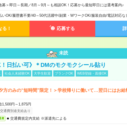
急募＞即日～長期／8月～9月～も相談OK！応募から最短即日には選考案内♪
払いOK
/
履歴書不要
/
40～50代活躍中
/
副業・WワークOK
/
服装自由
/
電話対応な
なる！
応募する
詳
未読
K！日払い可》＊DMのモクモクシール貼り
K
社会人未経験OK
大学生歓迎
ブランクOK
WEB登録・面接OK
夕方のみの“短時間”限定！＞学校帰りに働いて…翌日にはお給
1,500円～1,875円
交通費別途支給あり
■ 交通費規定内支給 ※派遣先による
通費