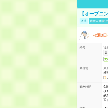
【オープニン
派遣
職種未経験O
≪週3日
無
給与
交
東
勤務地
巣
9:
勤務時間
夜
残
望