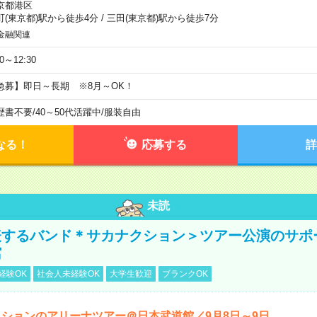
京都港区
町(東京都)駅から徒歩4分
/
三田(東京都)駅から徒歩7分
金融関連
30～12:30
急募】即日～長期 ※8月～OK！
歴書不要
/
40～50代活躍中
/
服装自由
なる！
応募する
詳
未読
表するバンド＊サカナクション＞ツアー公演のサポ
館
経験OK
社会人未経験OK
大学生歓迎
ブランクOK
ションのアリーナツアー＠日本武道館／9月8日～9日