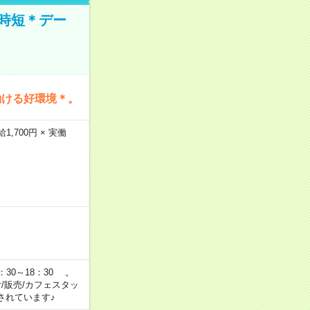
時短＊デー
働ける好環境＊。
,700円 × 実働
：30～18：30 。
付/販売/カフェスタッ
されています♪