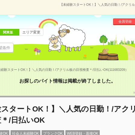
【未経験スタートOK！】＼人気の日勤！/アクリル板の
会員登録
エリア変更
関東版
望条件
経験スタートOK！】＼人気の日勤！/アクリル板の目視検査＊/日払いOK(111683209）
お探しのバイト情報は掲載が終了しました。
験スタートOK！】＼人気の日勤！/アク
＊/日払いOK
験OK
社会人未経験OK
ブランクOK
WEB登録・面接OK