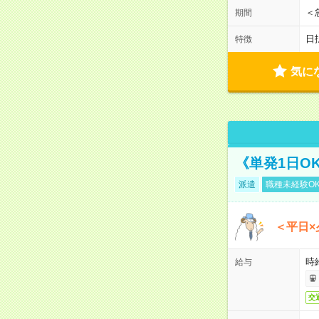
＜
期間
日
特徴
気に
《単発1日O
派遣
職種未経験O
＜平日×
時給
給与
交