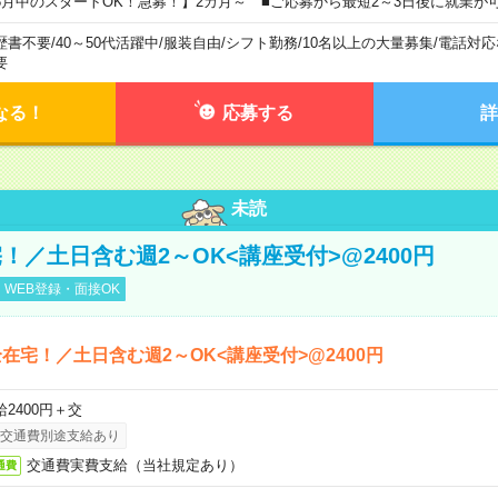
8月中のスタートOK！急募！】2カ月～ ■ご応募から最短2～3日後に就業が
歴書不要
/
40～50代活躍中
/
服装自由
/
シフト勤務
/
10名以上の大量募集
/
電話対応
要
なる！
応募する
詳
未読
！／土日含む週2～OK<講座受付>@2400円
WEB登録・面接OK
在宅！／土日含む週2～OK<講座受付>@2400円
給2400円＋交
交通費別途支給あり
交通費実費支給（当社規定あり）
通費