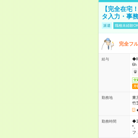
【完全在宅！
タ入力・事
派遣
職種未経験O
完全フ
◆
給与
6h
交
月
東
勤務地
竹
◆
勤務時間
*
フ