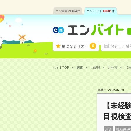
エン派遣
71454
件
エン バイト
82531
件
0
気になるリスト
保存した希
バイトTOP
関東
山梨県
北杜市
【未
掲載日 :
2026
/
07
/
20
【未経
目視検査
派遣
職種未経