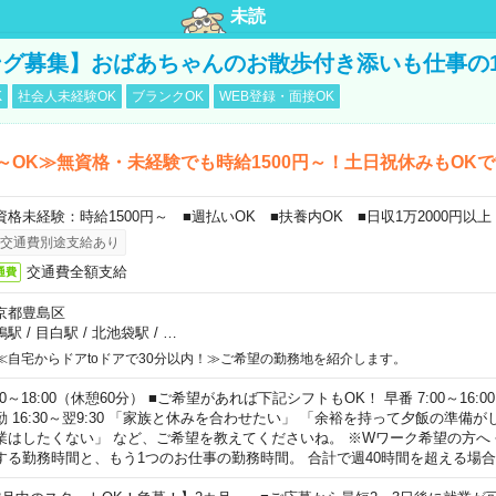
未読
グ募集】おばあちゃんのお散歩付き添いも仕事の
K
社会人未経験OK
ブランクOK
WEB登録・面接OK
～OK≫無資格・未経験でも時給1500円～！土日祝休みもOK
資格未経験：時給1500円～ ■週払いOK ■扶養内OK ■日収1万2000円以上
交通費別途支給あり
交通費全額支給
通費
京都豊島区
鴨駅
/
目白駅
/
北池袋駅
/
…
≪自宅からドアtoドアで30分以内！≫ご希望の勤務地を紹介します。
00～18:00（休憩60分） ■ご希望があれば下記シフトもOK！ 早番 7:00～16:00 遅
勤 16:30～翌9:30 「家族と休みを合わせたい」 「余裕を持って夕飯の準備
業はしたくない」 など、ご希望を教えてくださいね。 ※Wワーク希望の方へ
する勤務時間と、もう1つのお仕事の勤務時間。 合計で週40時間を超える場