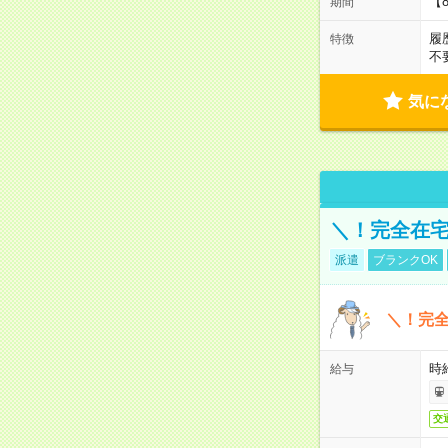
【
期間
履
特徴
不
気に
＼！完全在宅
派遣
ブランクOK
＼！完全
時
給与
交