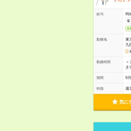
時
給与
交
東
勤務地
九
＜シ
勤務時間
き
9
期間
週
特徴
気に