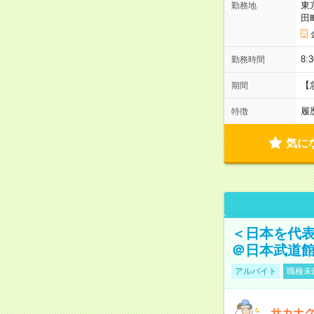
東
勤務地
田
8:
勤務時間
【
期間
履
特徴
気に
＜日本を代
＠日本武道
アルバイト
職種未
サカナク