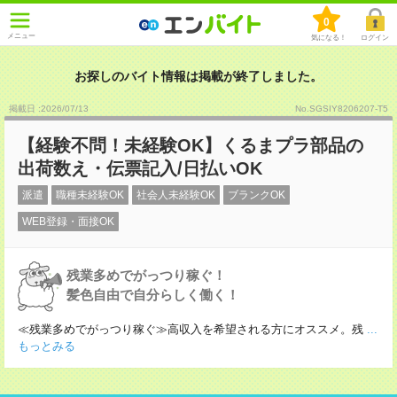
0
メニュー
気になる！
ログイン
お探しのバイト情報は掲載が終了しました。
掲載日 :2026
/
07
/
13
No.SGSIY8206207-T5
【経験不問！未経験OK】くるまプラ部品の
出荷数え・伝票記入/日払いOK
派遣
職種未経験OK
社会人未経験OK
ブランクOK
WEB登録・面接OK
残業多めでがっつり稼ぐ！
髪色自由で自分らしく働く！
≪残業多めでがっつり稼ぐ≫高収入を希望される方にオススメ。残
...
もっとみる