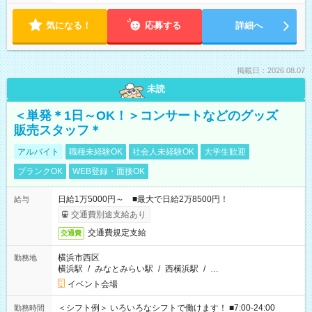
気になる！
応募する
詳細へ
掲載日：2026.08.07
未読
＜単発＊1日～OK！＞コンサートなどのグッズ
販売スタッフ＊
アルバイト
職種未経験OK
社会人未経験OK
大学生歓迎
ブランクOK
WEB登録・面接OK
日給1万5000円～ ■最大で日給2万8500円！
給与
交通費別途支給あり
交通費規定支給
交通費
横浜市西区
勤務地
横浜駅
/
みなとみらい駅
/
西横浜駅
/
…
イベント会場
＜シフト例＞ いろいろなシフトで働けます！ ■7:00-24:00
勤務時間