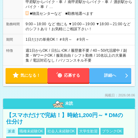
甲府駅からバイク・車
/
南甲府駅からバイク・車
/
酒折駅から
バイク・車
/
…
■物流センターなど ■勤務地選べます
9:00～18:00 など 他にも ▼10:00～19:00 ▼18:00～21:00 など
勤務時間
のシフトあり！お気軽にご相談下さい！
1日だけの単発OK！＃8月～ ＃9月～
期間
週1日からOK
/
日払いOK
/
履歴書不要
/
40～50代活躍中
/
副
特徴
業・WワークOK
/
服装自由
/
シフト勤務
/
10名以上の大量募
集
/
電話対応なし
/
パソコンスキル不要
気になる！
応募する
詳細へ
掲載日：2026.08.06
未読
【スマホだけで完結！】時給1,200円～＊DMの
仕分け
派遣
職種未経験OK
社会人未経験OK
大学生歓迎
ブランクOK