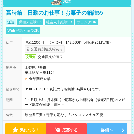
未読
高時給！日勤のお仕事！お菓子の箱詰め
派遣
職種未経験OK
社会人未経験OK
ブランクOK
WEB登録・面接OK
時給1200円 【月収例】142,000円(月収例21日実働)
給与
交通費別途支給あり
交通費支給有り
交通費
山梨県甲斐市
勤務地
竜王駅から車11分
食品関連企業
9:00～16:00 ※表記のうち実働5時間40分です。
勤務時間
1ヶ月以上3ヶ月未満【ご応募から1週間以内(最短2日目)のスピ
期間
ード就業が可能】即日～
履歴書不要
/
電話対応なし
/
パソコンスキル不要
特徴
気になる！
応募する
詳細へ