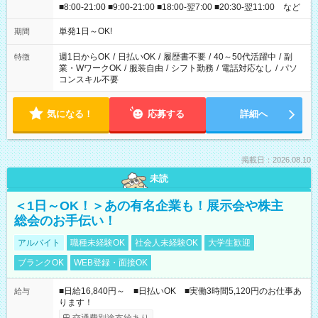
■8:00-21:00 ■9:00-21:00 ■18:00-翌7:00 ■20:30-翌11:00 など
単発1日～OK!
期間
週1日からOK
/
日払いOK
/
履歴書不要
/
40～50代活躍中
/
副
特徴
業・WワークOK
/
服装自由
/
シフト勤務
/
電話対応なし
/
パソ
コンスキル不要
気になる！
応募する
詳細へ
掲載日：2026.08.10
未読
＜1日～OK！＞あの有名企業も！展示会や株主
総会のお手伝い！
アルバイト
職種未経験OK
社会人未経験OK
大学生歓迎
ブランクOK
WEB登録・面接OK
■日給16,840円～ ■日払いOK ■実働3時間5,120円のお仕事あ
給与
ります！