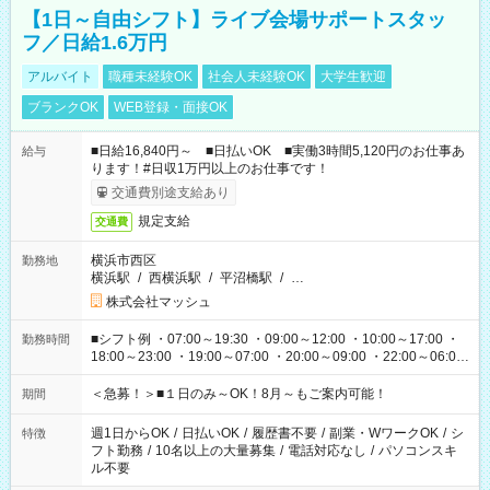
【1日～自由シフト】ライブ会場サポートスタッ
フ／日給1.6万円
アルバイト
職種未経験OK
社会人未経験OK
大学生歓迎
ブランクOK
WEB登録・面接OK
■日給16,840円～ ■日払いOK ■実働3時間5,120円のお仕事あ
給与
ります！#日収1万円以上のお仕事です！
交通費別途支給あり
規定支給
交通費
横浜市西区
勤務地
横浜駅
/
西横浜駅
/
平沼橋駅
/
…
株式会社マッシュ
■シフト例 ・07:00～19:30 ・09:00～12:00 ・10:00～17:00 ・
勤務時間
18:00～23:00 ・19:00～07:00 ・20:00～09:00 ・22:00～06:00
etc ★最短で3時間で5,120円のお仕事から 15時間で2万円近く稼
げるお仕事も！ ご希望のお時間に合わせてご紹介！ ※シフトは
＜急募！＞■１日のみ～OK！8月～もご案内可能！
期間
現場によって異なります。 ※勿論、休憩時間はあるのでご安心
ください！
週1日からOK
/
日払いOK
/
履歴書不要
/
副業・WワークOK
/
シ
特徴
フト勤務
/
10名以上の大量募集
/
電話対応なし
/
パソコンスキ
ル不要