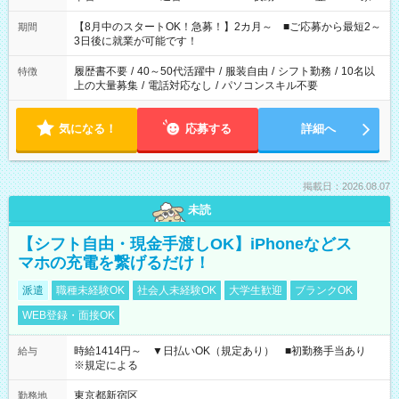
と休みを合わせたい」 「余裕を持って夕飯の準備がしたい」
「できれば残業はしたくない」 など、ご希望を教えてください
【8月中のスタートOK！急募！】2カ月～ ■ご応募から最短2～
期間
ね。 ※Wワーク希望の方へ 今ご覧のお仕事で希望する勤務時間
3日後に就業が可能です！
と、もう1つのお仕事の勤務時間。 合計で週40時間を超える場
合は応募できません。
履歴書不要
/
40～50代活躍中
/
服装自由
/
シフト勤務
/
10名以
特徴
上の大量募集
/
電話対応なし
/
パソコンスキル不要
気になる！
応募する
詳細へ
掲載日：2026.08.07
未読
【シフト自由・現金手渡しOK】iPhoneなどス
マホの充電を繋げるだけ！
派遣
職種未経験OK
社会人未経験OK
大学生歓迎
ブランクOK
WEB登録・面接OK
時給1414円～ ▼日払いOK（規定あり） ■初勤務手当あり
給与
※規定による
東京都新宿区
勤務地