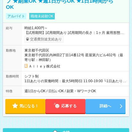
フ ★副業OK ★週1日からOK ★1日1時間から
OK
アルバイト
職種未経験OK
時給1,400円～
給与
【試用期間】試用期間あり 試用期間の長さ：1ヶ月 雇用形態、
給与は本採用時と同じです。
交通費別途支給あり
東京都千代田区
勤務地
東京都千代田区内神田2丁目14番12号 星屋第六ビル402号（最
寄り駅：神田駅）
Ａｌｌｅｙ株式会社
シフト制
勤務時間
1日あたりの実働時間：最大5時間/日 11:00-19:00 └1日あたりの
実働時間：1-5時間 └上記の時間帯内であれば、いつでも勤務可
能！ └平日・土曜日の中で、お好きな曜日でご勤務いただけま
週1日からOK / 日払いOK / 副業・WワークOK
特徴
す！ 【シフト例】 ・11:00～14:00 ・16:30～19:00 ・13:00～
18:00 などのように、自由な働き方が可能なお仕事です！
気になる！
応募する
詳細へ