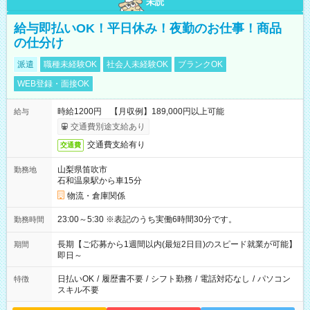
未読
給与即払いOK！平日休み！夜勤のお仕事！商品
の仕分け
派遣
職種未経験OK
社会人未経験OK
ブランクOK
WEB登録・面接OK
時給1200円 【月収例】189,000円以上可能
給与
交通費別途支給あり
交通費支給有り
交通費
山梨県笛吹市
勤務地
石和温泉駅から車15分
物流・倉庫関係
23:00～5:30 ※表記のうち実働6時間30分です。
勤務時間
長期【ご応募から1週間以内(最短2日目)のスピード就業が可能】
期間
即日～
日払いOK
/
履歴書不要
/
シフト勤務
/
電話対応なし
/
パソコン
特徴
スキル不要