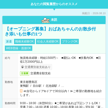
あなたの閲覧履歴からのオススメ
掲載日：2026.08.10
未読
【オープニング募集】おばあちゃんのお散歩付
き添いも仕事の1つ
派遣
職種未経験OK
社会人未経験OK
ブランクOK
WEB登録・面接OK
無資格未経験：時給1500円～ ■週払いOK ■扶養内OK ■日
給与
収1万2000円以上
交通費別途支給あり
交通費全額支給
交通費
東京都豊島区
勤務地
巣鴨駅
/
目白駅
/
北池袋駅
/
…
≪自宅からドアtoドアで30分以内！≫ご希望の勤務地を紹介
します。
9:00～18:00（休憩60分） ■ご希望があれば下記シフトもOK！
勤務時間
早番 7:00～16:00 遅番 10:00～19:00 夜勤 16:30～翌9:30 「家族