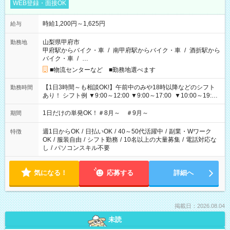
WEB登録・面接OK
時給1,200円～1,625円
給与
山梨県甲府市
勤務地
甲府駅からバイク・車
/
南甲府駅からバイク・車
/
酒折駅から
バイク・車
/
…
■物流センターなど ■勤務地選べます
【1日3時間～も相談OK!】午前中のみや18時以降などのシフト
勤務時間
あり！ シフト例 ▼9:00～12:00 ▼9:00～17:00 ▼10:00～19:00
▼18:00～21:00
1日だけの単発OK！＃8月～ ＃9月～
期間
週1日からOK
/
日払いOK
/
40～50代活躍中
/
副業・Wワーク
特徴
OK
/
服装自由
/
シフト勤務
/
10名以上の大量募集
/
電話対応な
し
/
パソコンスキル不要
気になる！
応募する
詳細へ
掲載日：2026.08.04
未読