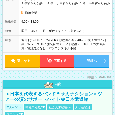
新宿駅から徒歩
/
新宿三丁目駅から徒歩
/
高田馬場駅から徒歩
/
…
物流企業
9:00～18:00
勤務時間
即日～OK！ 1日～働けます＾＾（規定あり）
期間
週1日からOK
/
日払いOK
/
履歴書不要
/
40～50代活躍中
/
副
特徴
業・WワークOK
/
服装自由
/
シフト勤務
/
10名以上の大量募
集
/
電話対応なし
/
パソコンスキル不要
気になる！
応募する
詳細へ
掲載日：2026.08.03
未読
＜日本を代表するバンド＊サカナクション＞ツ
アー公演のサポートバイト＠日本武道館
アルバイト
職種未経験OK
社会人未経験OK
大学生歓迎
ブランクOK