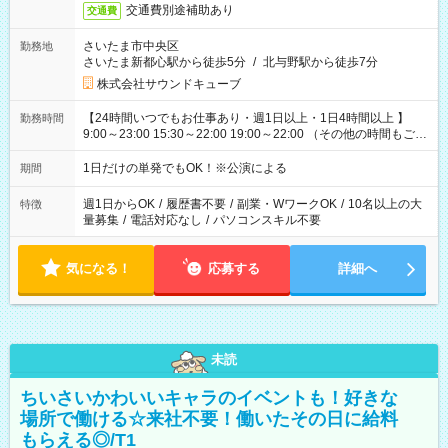
交通費別途補助あり
交通費
さいたま市中央区
勤務地
さいたま新都心駅から徒歩5分
/
北与野駅から徒歩7分
株式会社サウンドキューブ
【24時間いつでもお仕事あり・週1日以上・1日4時間以上 】
勤務時間
9:00～23:00 15:30～22:00 19:00～22:00 （その他の時間もござ
います！） 19:00～23:30 21:00～翌5:00 etc... ※上記シフトは
一例です。現場により、時間が異なります！ ※イベントが早く
1日だけの単発でもOK！※公演による
期間
終わった際でも、その日の予定分のお給料を全支給！
週1日からOK
/
履歴書不要
/
副業・WワークOK
/
10名以上の大
特徴
量募集
/
電話対応なし
/
パソコンスキル不要
気になる！
応募する
詳細へ
未読
ちいさいかわいいキャラのイベントも！好きな
場所で働ける☆来社不要！働いたその日に給料
もらえる◎/T1