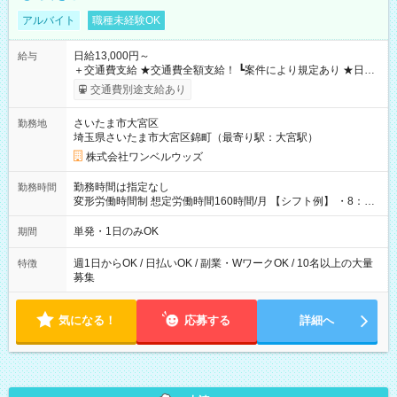
アルバイト
職種未経験OK
日給13,000円～
給与
＋交通費支給 ★交通費全額支給！ ┗案件により規定あり ★日払
いOK！（規定あり） ┗働いたその日に現金GET♪ お仕事後はコ
交通費別途支給あり
ンビニATMから 日払い分を引き落とせます！ 【試用期間】試
用期間なし
さいたま市大宮区
勤務地
埼玉県さいたま市大宮区錦町（最寄り駅：大宮駅）
株式会社ワンベルウッズ
勤務時間は指定なし
勤務時間
変形労働時間制 想定労働時間160時間/月 【シフト例】 ・8：00
～21：00
単発・1日のみOK
期間
週1日からOK / 日払いOK / 副業・WワークOK / 10名以上の大量
特徴
募集
気になる！
応募する
詳細へ