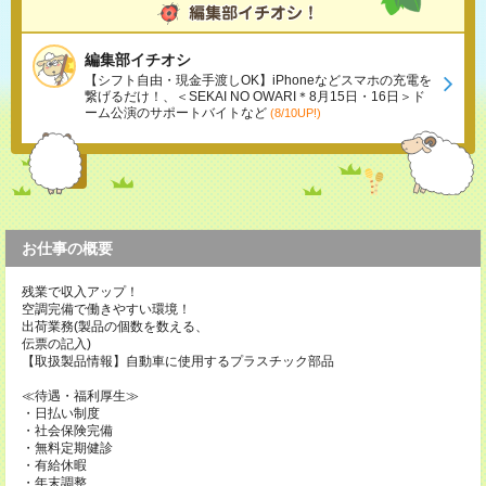
編集部イチオシ
【シフト自由・現金手渡しOK】iPhoneなどスマホの充電を
繋げるだけ！、＜SEKAI NO OWARI＊8月15日・16日＞ド
ーム公演のサポートバイトなど
(8/10UP!)
お仕事の概要
残業で収入アップ！
空調完備で働きやすい環境！
出荷業務(製品の個数を数える、
伝票の記入)
【取扱製品情報】自動車に使用するプラスチック部品
≪待遇・福利厚生≫
・日払い制度
・社会保険完備
・無料定期健診
・有給休暇
・年末調整