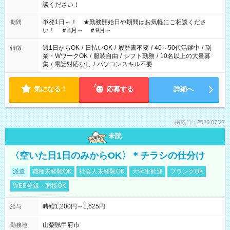
談ください！
単発1日～！ ★勤務開始日や期間はお気軽にご相談くださ
期間
い！ ＃8月～ ＃9月～
週1日からOK
/
日払いOK
/
履歴書不要
/
40～50代活躍中
/
副
特徴
業・WワークOK
/
服装自由
/
シフト勤務
/
10名以上の大量募
集
/
電話対応なし
/
パソコンスキル不要
気になる！
応募する
詳細へ
掲載日：2026.07.27
未読
〈空いた日1日のみからOK〉＊チラシの仕分け
派遣
職種未経験OK
社会人未経験OK
大学生歓迎
ブランクOK
WEB登録・面接OK
時給1,200円～1,625円
給与
山梨県甲府市
勤務地