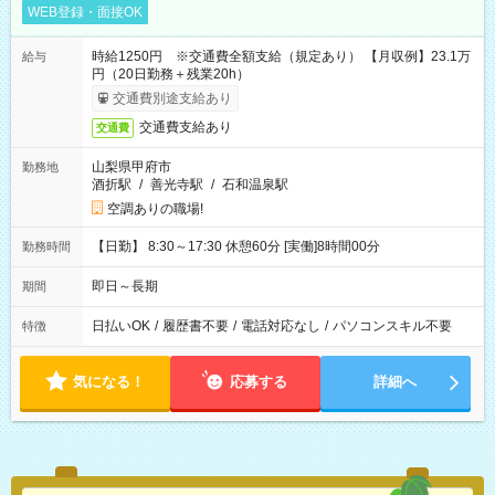
WEB登録・面接OK
時給1250円 ※交通費全額支給（規定あり） 【月収例】23.1万
給与
円（20日勤務＋残業20h）
交通費別途支給あり
交通費支給あり
交通費
山梨県甲府市
勤務地
酒折駅
/
善光寺駅
/
石和温泉駅
空調ありの職場!
【日勤】 8:30～17:30 休憩60分 [実働]8時間00分
勤務時間
即日～長期
期間
日払いOK
/
履歴書不要
/
電話対応なし
/
パソコンスキル不要
特徴
気になる！
応募する
詳細へ