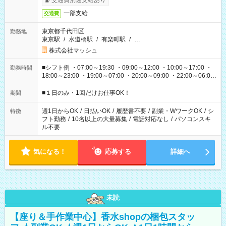
交通費別途支給あり
一部支給
交通費
東京都千代田区
勤務地
東京駅
/
水道橋駅
/
有楽町駅
/
…
株式会社マッシュ
■シフト例 ・07:00～19:30 ・09:00～12:00 ・10:00～17:00 ・
勤務時間
18:00～23:00 ・19:00～07:00 ・20:00～09:00 ・22:00～06:00
etc ★最短で3時間で5,120円のお仕事から 15時間で2万円近く稼
げるお仕事も！ ご希望のお時間に合わせてご紹介！ ※シフトは
■１日のみ・1回だけお仕事OK！
期間
現場によって異なります。 ※勿論、休憩時間はあるのでご安心
ください！
週1日からOK
/
日払いOK
/
履歴書不要
/
副業・WワークOK
/
シ
特徴
フト勤務
/
10名以上の大量募集
/
電話対応なし
/
パソコンスキ
ル不要
気になる！
応募する
詳細へ
未読
【座り＆手作業中心】香水shopの梱包スタッ