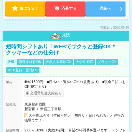
気になる！
応募する
詳細へ
掲載日：2026.08.10
未読
短時間シフトあり！WEBでサクッと登録OK＊
クッキーなどの仕分け
派遣
職種未経験OK
社会人未経験OK
大学生歓迎
ブランクOK
WEB登録・面接OK
時給1500円 ■日払い・週払いOK！(規定あり) ■現金日払いも
給与
OK(規定あり)
交通費別途支給あり
東京都新宿区
勤務地
新宿駅
/
新宿三丁目駅
大手物流会社（年齢不問／「無理なく続けられる」と好評の
職場です！）
9:00～18:00（実動8時間） 希望の時間帯を選べます！ ＜シフト
勤務時間