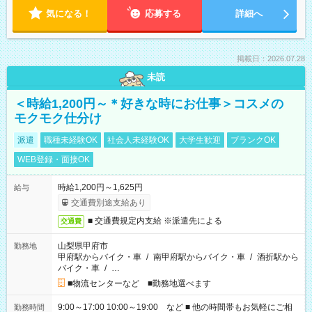
気になる！
応募する
詳細へ
掲載日：2026.07.28
未読
＜時給1,200円～＊好きな時にお仕事＞コスメの
モクモク仕分け
派遣
職種未経験OK
社会人未経験OK
大学生歓迎
ブランクOK
WEB登録・面接OK
時給1,200円～1,625円
給与
交通費別途支給あり
■ 交通費規定内支給 ※派遣先による
交通費
山梨県甲府市
勤務地
甲府駅からバイク・車
/
南甲府駅からバイク・車
/
酒折駅から
バイク・車
/
…
■物流センターなど ■勤務地選べます
9:00～17:00 10:00～19:00 など ■ 他の時間帯もお気軽にご相
勤務時間