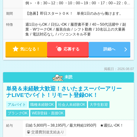
例＞ ・8：30～12：00 ・10：00～19：00 ・17：00～22：00
・13：00～22：00 ・22：00～翌6：00 など
【急募】即日スタートＯＫ！ 単発1日のみから働けます。
期間
週1日からOK
/
日払いOK
/
履歴書不要
/
40～50代活躍中
/
副
特徴
業・WワークOK
/
服装自由
/
シフト勤務
/
10名以上の大量募
集
/
電話対応なし
/
パソコンスキル不要
気になる！
応募する
詳細へ
掲載日：2026.08.07
未読
単発＆未経験大歓迎！さいたまスーパーアリー
ナLIVEでバイト！リモート登録OK！
アルバイト
職種未経験OK
社会人未経験OK
大学生歓迎
ブランクOK
WEB登録・面接OK
日給 5,800円～38,195円／最大時給1950円 ★週払いOK！
給与
交通費別途支給あり