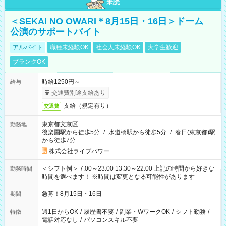
未読
＜SEKAI NO OWARI＊8月15日・16日＞ドーム
公演のサポートバイト
アルバイト
職種未経験OK
社会人未経験OK
大学生歓迎
ブランクOK
時給1250円～
給与
交通費別途支給あり
支給（規定有り）
交通費
東京都文京区
勤務地
後楽園駅から徒歩5分
/
水道橋駅から徒歩5分
/
春日(東京都)駅
から徒歩7分
株式会社ライブパワー
＜シフト例＞ 7:00～23:00 13:30～22:00 上記の時間から好きな
勤務時間
時間を選べます！ ※時間は変更となる可能性があります
急募！8月15日・16日
期間
週1日からOK
/
履歴書不要
/
副業・WワークOK
/
シフト勤務
/
特徴
電話対応なし
/
パソコンスキル不要