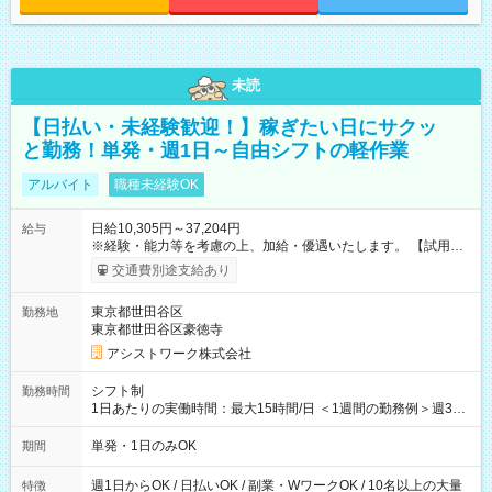
未読
【日払い・未経験歓迎！】稼ぎたい日にサクッ
と勤務！単発・週1日～自由シフトの軽作業
アルバイト
職種未経験OK
日給10,305円～37,204円
給与
※経験・能力等を考慮の上、加給・優遇いたします。 【試用期
間】試用期間なし
交通費別途支給あり
東京都世田谷区
勤務地
東京都世田谷区豪徳寺
アシストワーク株式会社
シフト制
勤務時間
1日あたりの実働時間：最大15時間/日 ＜1週間の勤務例＞週3回
勤務 勤務：月・水・金 休み：火・木・土・日 好きな時にお仕事
可能です！ ※1日あたりの最大実働時間は日勤、夜勤共に勤務し
単発・1日のみOK
期間
た時間になります。
週1日からOK / 日払いOK / 副業・WワークOK / 10名以上の大量
特徴