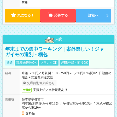
募集
気になる！
応募する
詳細へ
未読
年末までの集中ワーキング｜案外楽しい！ジャ
ガイモの選別・梱包
派遣
職種未経験OK
ブランクOK
WEB登録・面接OK
時給1250円／月収例：183,750円＝1,250円×7時間×21日勤務の
給与
場合＋交通費別途支給
交通費別途支給あり
実費支給／当社規定あり。
交通費
栃木県宇都宮市
勤務地
岡本(栃木県)駅から車11分
/
宇都宮駅から車13分
/
東武宇都宮
駅から車19分
食料品