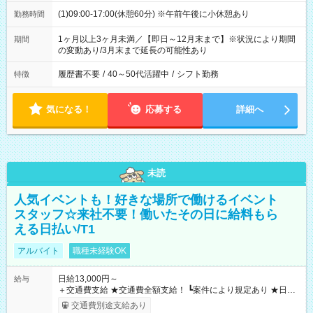
(1)09:00-17:00(休憩60分) ※午前午後に小休憩あり
勤務時間
1ヶ月以上3ヶ月未満／【即日～12月末まで】※状況により期間
期間
の変動あり/3月末まで延長の可能性あり
履歴書不要
/
40～50代活躍中
/
シフト勤務
特徴
気になる！
応募する
詳細へ
未読
人気イベントも！好きな場所で働けるイベント
スタッフ☆来社不要！働いたその日に給料もら
える日払い/T1
アルバイト
職種未経験OK
日給13,000円～
給与
＋交通費支給 ★交通費全額支給！ ┗案件により規定あり ★日払
いOK！（規定あり） ┗働いたその日に現金GET♪ お仕事後はコ
交通費別途支給あり
ンビニATMから 日払い分を引き落とせます！ 【試用期間】試