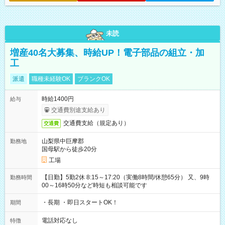
未読
増産40名大募集、時給UP！電子部品の組立・加
工
派遣
職種未経験OK
ブランクOK
時給1400円
給与
交通費別途支給あり
交通費支給（規定あり）
交通費
山梨県中巨摩郡
勤務地
国母駅から徒歩20分
工場
【日勤】5勤2休 8:15～17:20（実働8時間/休憩65分） 又、9時
勤務時間
00～16時50分など時短も相談可能です
・長期 ・即日スタートOK！
期間
電話対応なし
特徴