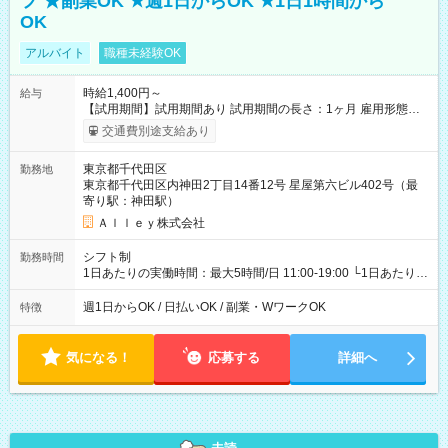
フ ★副業OK ★週1日からOK ★1日1時間から
OK
アルバイト
職種未経験OK
時給1,400円～
給与
【試用期間】試用期間あり 試用期間の長さ：1ヶ月 雇用形態、
給与は本採用時と同じです。
交通費別途支給あり
東京都千代田区
勤務地
東京都千代田区内神田2丁目14番12号 星屋第六ビル402号（最
寄り駅：神田駅）
Ａｌｌｅｙ株式会社
シフト制
勤務時間
1日あたりの実働時間：最大5時間/日 11:00-19:00 └1日あたりの
実働時間：1-5時間 └上記の時間帯内であれば、いつでも勤務可
能！ └平日・土曜日の中で、お好きな曜日でご勤務いただけま
週1日からOK / 日払いOK / 副業・WワークOK
特徴
す！ 【シフト例】 ・11:00～14:00 ・16:30～19:00 ・13:00～
18:00 などのように、自由な働き方が可能なお仕事です！
気になる！
応募する
詳細へ