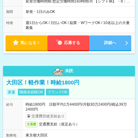
変形労働時間制 想定労働時間160時間/月 【シフト例】 ・8：00
～21：00
単発・1日のみOK
期間
週1日からOK / 日払いOK / 副業・WワークOK / 10名以上の大量
特徴
募集
気になる！
応募する
詳細へ
未読
大田区！軽作業！時給1800円
派遣
職種未経験OK
ブランクOK
時給1800円 日額平均1万4400円/月額30万2400円/残込39万
給与
2400円
交通費別途支給あり
交通費支給（規定あり）
交通費
東京都大田区
勤務地