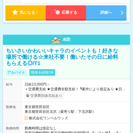
気になる！
応募する
詳細へ
未読
ちいさいかわいいキャラのイベントも！好きな
場所で働ける☆来社不要！働いたその日に給料
もらえる◎/T1
アルバイト
職種未経験OK
日給13,000円～
給与
＋交通費支給 ★交通費全額支給！ ┗案件により規定あり ★日払
いOK！（規定あり） ┗働いたその日に現金GET♪ お仕事後はコ
交通費別途支給あり
ンビニATMから 日払い分を引き落とせます！ 【試用期間】試
用期間なし
東京都世田谷区
勤務地
東京都世田谷区北沢（最寄り駅：下北沢駅）
株式会社ワンベルウッズ
勤務時間は指定なし
勤務時間