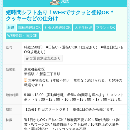
未読
短時間シフトあり！WEBでサクッと登録OK＊
クッキーなどの仕分け
派遣
職種未経験OK
社会人未経験OK
大学生歓迎
ブランクOK
WEB登録・面接OK
時給1500円 ■日払い・週払いOK！(規定あり) ■現金日払いも
給与
OK(規定あり)
交通費別途支給あり
東京都新宿区
勤務地
新宿駅
/
新宿三丁目駅
大手物流会社（年齢不問／「無理なく続けられる」と好評の
職場です！）
9:00～18:00（実動8時間） 希望の時間帯を選べます！ ＜シフト
勤務時間
例＞ ・8：30～12：00 ・10：00～19：00 ・17：00～22：00
・13：00～22：00 ・22：00～翌6：00 など
【急募】即日スタートＯＫ！ 単発1日のみから働けます。
期間
週1日からOK
/
日払いOK
/
履歴書不要
/
40～50代活躍中
/
副
特徴
業・WワークOK
/
服装自由
/
シフト勤務
/
10名以上の大量募
集
/
電話対応なし
/
パソコンスキル不要