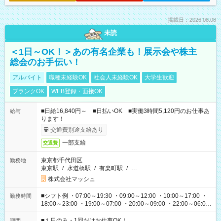
掲載日：2026.08.08
未読
＜1日～OK！＞あの有名企業も！展示会や株主
総会のお手伝い！
アルバイト
職種未経験OK
社会人未経験OK
大学生歓迎
ブランクOK
WEB登録・面接OK
■日給16,840円～ ■日払いOK ■実働3時間5,120円のお仕事あ
給与
ります！
交通費別途支給あり
一部支給
交通費
東京都千代田区
勤務地
東京駅
/
水道橋駅
/
有楽町駅
/
…
株式会社マッシュ
■シフト例 ・07:00～19:30 ・09:00～12:00 ・10:00～17:00 ・
勤務時間
18:00～23:00 ・19:00～07:00 ・20:00～09:00 ・22:00～06:00
etc ★最短で3時間で5,120円のお仕事から 15時間で2万円近く稼
げるお仕事も！ ご希望のお時間に合わせてご紹介！ ※シフトは
■１日のみ・1回だけお仕事OK！
期間