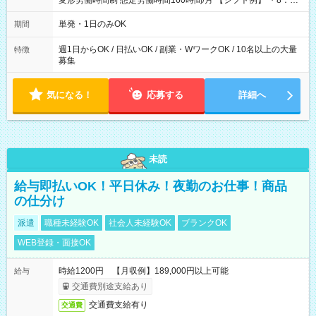
変形労働時間制 想定労働時間160時間/月 【シフト例】 ・8：00
～21：00
単発・1日のみOK
期間
週1日からOK / 日払いOK / 副業・WワークOK / 10名以上の大量
特徴
募集
気になる！
応募する
詳細へ
未読
給与即払いOK！平日休み！夜勤のお仕事！商品
の仕分け
派遣
職種未経験OK
社会人未経験OK
ブランクOK
WEB登録・面接OK
時給1200円 【月収例】189,000円以上可能
給与
交通費別途支給あり
交通費支給有り
交通費