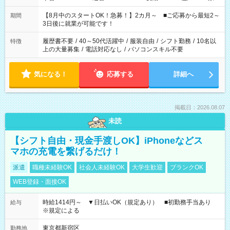
と休みを合わせたい」 「余裕を持って夕飯の準備がしたい」
「できれば残業はしたくない」 など、ご希望を教えてください
【8月中のスタートOK！急募！】2カ月～ ■ご応募から最短2～
期間
ね。 ※Wワーク希望の方へ 今ご覧のお仕事で希望する勤務時間
3日後に就業が可能です！
と、もう1つのお仕事の勤務時間。 合計で週40時間を超える場
合は応募できません。
履歴書不要
/
40～50代活躍中
/
服装自由
/
シフト勤務
/
10名以
特徴
上の大量募集
/
電話対応なし
/
パソコンスキル不要
気になる！
応募する
詳細へ
掲載日：2026.08.07
未読
【シフト自由・現金手渡しOK】iPhoneなどス
マホの充電を繋げるだけ！
派遣
職種未経験OK
社会人未経験OK
大学生歓迎
ブランクOK
WEB登録・面接OK
時給1414円～ ▼日払いOK（規定あり） ■初勤務手当あり
給与
※規定による
東京都新宿区
勤務地