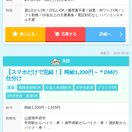
現場によって異なります。 ※勿論、休憩時間はあるのでご安心
ください！
週1日からOK
/
日払いOK
/
履歴書不要
/
副業・WワークOK
/
シ
特徴
フト勤務
/
10名以上の大量募集
/
電話対応なし
/
パソコンスキ
ル不要
気になる！
応募する
詳細へ
掲載日：2026.08.06
未読
【スマホだけで完結！】時給1,200円～＊DMの
仕分け
派遣
職種未経験OK
社会人未経験OK
大学生歓迎
ブランクOK
WEB登録・面接OK
時給1,200円～1,625円
給与
山梨県甲府市
勤務地
甲府駅からバイク・車
/
南甲府駅からバイク・車
/
酒折駅から
バイク・車
/
…