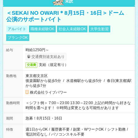
未読
＜SEKAI NO OWARI＊8月15日・16日＞ドーム
公演のサポートバイト
アルバイト
職種未経験OK
社会人未経験OK
大学生歓迎
ブランクOK
時給1250円～
給与
交通費別途支給あり
支給（規定有り）
交通費
東京都文京区
勤務地
後楽園駅から徒歩5分
/
水道橋駅から徒歩5分
/
春日(東京都)駅
から徒歩7分
株式会社ライブパワー
＜シフト例＞ 7:00～23:00 13:30～22:00 上記の時間から好きな
勤務時間
時間を選べます！ ※時間は変更となる可能性があります
急募！8月15日・16日
期間
週1日からOK
/
履歴書不要
/
副業・WワークOK
/
シフト勤務
/
特徴
電話対応なし
/
パソコンスキル不要