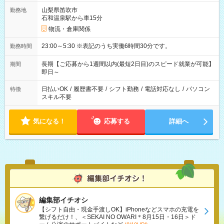
山梨県笛吹市
勤務地
石和温泉駅から車15分
物流・倉庫関係
23:00～5:30 ※表記のうち実働6時間30分です。
勤務時間
長期【ご応募から1週間以内(最短2日目)のスピード就業が可能】
期間
即日～
日払いOK
/
履歴書不要
/
シフト勤務
/
電話対応なし
/
パソコン
特徴
スキル不要
気になる！
応募する
詳細へ
編集部イチオシ
【シフト自由・現金手渡しOK】iPhoneなどスマホの充電を
繋げるだけ！、＜SEKAI NO OWARI＊8月15日・16日＞ド