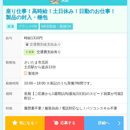
未読
座り仕事！高時給！土日休み！日勤のお仕事！
製品の封入・梱包
派遣
ブランクOK
WEB登録・面接OK
時給1310円
給与
交通費別途支給あり
交通費支給有り
交通費
さいたま市北区
勤務地
土呂駅から徒歩13分
製造外
10:00～18:00 ※表記のうち実働7時間です。
勤務時間
長期【ご応募から1週間以内(最短2日目)のスピード就業が可能】
期間
即日～
履歴書不要
/
服装自由
/
電話対応なし
/
パソコンスキル不要
特徴
気になる！
応募する
詳細へ