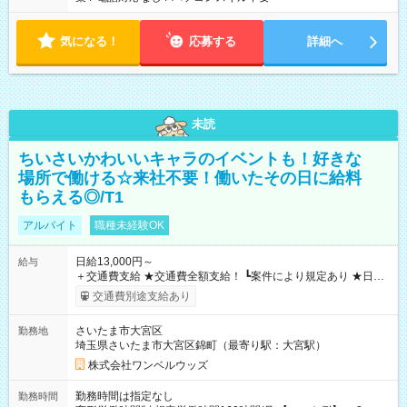
気になる！
応募する
詳細へ
未読
ちいさいかわいいキャラのイベントも！好きな
場所で働ける☆来社不要！働いたその日に給料
もらえる◎/T1
アルバイト
職種未経験OK
日給13,000円～
給与
＋交通費支給 ★交通費全額支給！ ┗案件により規定あり ★日払
いOK！（規定あり） ┗働いたその日に現金GET♪ お仕事後はコ
交通費別途支給あり
ンビニATMから 日払い分を引き落とせます！ 【試用期間】試
用期間なし
さいたま市大宮区
勤務地
埼玉県さいたま市大宮区錦町（最寄り駅：大宮駅）
株式会社ワンベルウッズ
勤務時間は指定なし
勤務時間