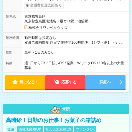
いOK！（規定あり） ┗働いたその日に現金GET♪ お仕事後はコ
交通費別途支給あり
ンビニATMから 日払い分を引き落とせます！ 【試用期間】試
用期間なし
東京都豊島区
勤務地
東京都豊島区南池袋（最寄り駅：池袋駅）
株式会社ワンベルウッズ
勤務時間は指定なし
勤務時間
変形労働時間制 想定労働時間160時間/月 【シフト例】 ・8：00
～21：00
単発・1日のみOK
期間
週1日からOK / 日払いOK / 副業・WワークOK / 10名以上の大量
特徴
募集
気になる！
応募する
詳細へ
未読
高時給！日勤のお仕事！お菓子の箱詰め
派遣
職種未経験OK
社会人未経験OK
ブランクOK