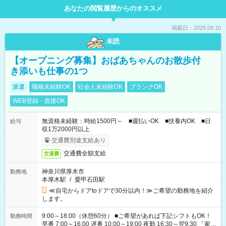
あなたの閲覧履歴からのオススメ
掲載日：2026.08.10
未読
【オープニング募集】おばあちゃんのお散歩付
き添いも仕事の1つ
派遣
職種未経験OK
社会人未経験OK
ブランクOK
WEB登録・面接OK
無資格未経験：時給1500円～ ■週払いOK ■扶養内OK ■日
給与
収1万2000円以上
交通費別途支給あり
交通費全額支給
交通費
神奈川県厚木市
勤務地
本厚木駅
/
愛甲石田駅
≪自宅からドアtoドアで30分以内！≫ご希望の勤務地を紹介
します。
9:00～18:00（休憩60分） ■ご希望があれば下記シフトもOK！
勤務時間
早番 7:00～16:00 遅番 10:00～19:00 夜勤 16:30～翌9:30 「家族