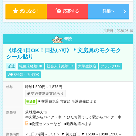
気になる！
応募する
詳細へ
掲載日：2026.08.10
未読
《単発1日OK！日払い可》＊文房具のモクモク
シール貼り
派遣
職種未経験OK
社会人未経験OK
大学生歓迎
ブランクOK
WEB登録・面接OK
時給1,500円～1,875円
給与
交通費別途支給あり
■ 交通費規定内支給 ※派遣先による
交通費
茨城県牛久市
勤務地
牛久駅からバイク・車
/
ひたち野うしく駅からバイク・車
■物流センターなど ■勤務地選べます
＜1日3時間～OK！＞ ▼ 例えば… ▼ 15:00～18:00 15:00～
勤務時間