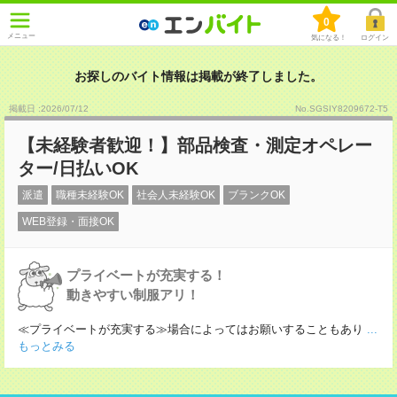
0
メニュー
気になる！
ログイン
お探しのバイト情報は掲載が終了しました。
掲載日 :2026
/
07
/
12
No.SGSIY8209672-T5
【未経験者歓迎！】部品検査・測定オペレー
ター/日払いOK
派遣
職種未経験OK
社会人未経験OK
ブランクOK
WEB登録・面接OK
プライベートが充実する！
動きやすい制服アリ！
≪プライベートが充実する≫場合によってはお願いすることもあり
...
もっとみる