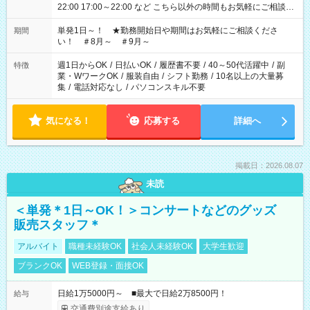
22:00 17:00～22:00 など こちら以外の時間もお気軽にご相談く
ださい！
単発1日～！ ★勤務開始日や期間はお気軽にご相談くださ
期間
い！ ＃8月～ ＃9月～
週1日からOK
/
日払いOK
/
履歴書不要
/
40～50代活躍中
/
副
特徴
業・WワークOK
/
服装自由
/
シフト勤務
/
10名以上の大量募
集
/
電話対応なし
/
パソコンスキル不要
気になる！
応募する
詳細へ
掲載日：2026.08.07
未読
＜単発＊1日～OK！＞コンサートなどのグッズ
販売スタッフ＊
アルバイト
職種未経験OK
社会人未経験OK
大学生歓迎
ブランクOK
WEB登録・面接OK
日給1万5000円～ ■最大で日給2万8500円！
給与
交通費別途支給あり