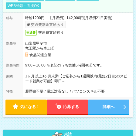
WEB登録・面接OK
時給1200円 【月収例】142,000円(月収例21日実働)
給与
交通費別途支給あり
交通費支給有り
交通費
山梨県甲斐市
勤務地
竜王駅から車11分
食品関連企業
9:00～16:00 ※表記のうち実働5時間40分です。
勤務時間
1ヶ月以上3ヶ月未満【ご応募から1週間以内(最短2日目)のスピ
期間
ード就業が可能】即日～
履歴書不要
/
電話対応なし
/
パソコンスキル不要
特徴
気になる！
応募する
詳細へ
未読