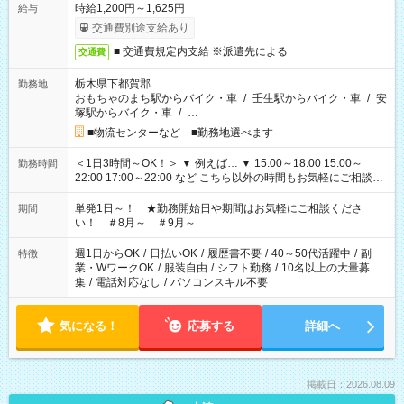
時給1,200円～1,625円
給与
交通費別途支給あり
■ 交通費規定内支給 ※派遣先による
交通費
栃木県下都賀郡
勤務地
おもちゃのまち駅からバイク・車
/
壬生駅からバイク・車
/
安
塚駅からバイク・車
/
…
■物流センターなど ■勤務地選べます
＜1日3時間～OK！＞ ▼ 例えば… ▼ 15:00～18:00 15:00～
勤務時間
22:00 17:00～22:00 など こちら以外の時間もお気軽にご相談く
ださい！
単発1日～！ ★勤務開始日や期間はお気軽にご相談くださ
期間
い！ ＃8月～ ＃9月～
週1日からOK
/
日払いOK
/
履歴書不要
/
40～50代活躍中
/
副
特徴
業・WワークOK
/
服装自由
/
シフト勤務
/
10名以上の大量募
集
/
電話対応なし
/
パソコンスキル不要
気になる！
応募する
詳細へ
掲載日：2026.08.09