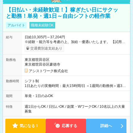
【日払い・未経験歓迎！】稼ぎたい日にサクッ
と勤務！単発・週1日～自由シフトの軽作業
アルバイト
職種未経験OK
日給10,305円～37,204円
給与
※経験・能力等を考慮の上、加給・優遇いたします。 【試用期
間】試用期間なし
交通費別途支給あり
東京都世田谷区
勤務地
東京都世田谷区豪徳寺
アシストワーク株式会社
シフト制
勤務時間
1日あたりの実働時間：最大15時間/日 ＜1週間の勤務例＞週3回
勤務 勤務：月・水・金 休み：火・木・土・日 好きな時にお仕事
可能です！ ※1日あたりの最大実働時間は日勤、夜勤共に勤務し
単発・1日のみOK
期間
た時間になります。
週1日からOK / 日払いOK / 副業・WワークOK / 10名以上の大量
特徴
募集
気になる！
応募する
詳細へ