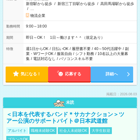
新宿駅から徒歩
/
新宿三丁目駅から徒歩
/
高田馬場駅から徒歩
/
…
物流企業
9:00～18:00
勤務時間
即日～OK！ 1日～働けます＾＾（規定あり）
期間
週1日からOK
/
日払いOK
/
履歴書不要
/
40～50代活躍中
/
副
特徴
業・WワークOK
/
服装自由
/
シフト勤務
/
10名以上の大量募
集
/
電話対応なし
/
パソコンスキル不要
気になる！
応募する
詳細へ
掲載日：2026.08.03
未読
＜日本を代表するバンド＊サカナクション＞ツ
アー公演のサポートバイト＠日本武道館
アルバイト
職種未経験OK
社会人未経験OK
大学生歓迎
ブランクOK