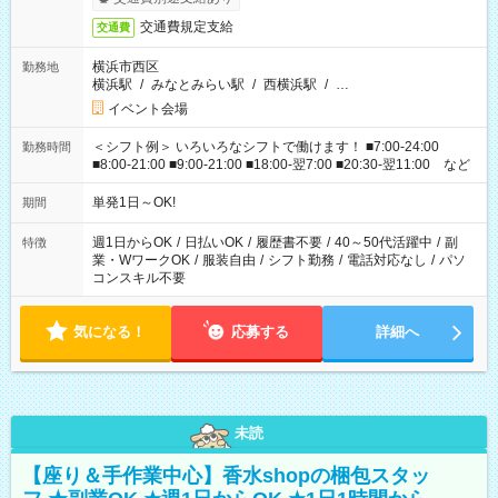
交通費規定支給
交通費
横浜市西区
勤務地
横浜駅
/
みなとみらい駅
/
西横浜駅
/
…
イベント会場
＜シフト例＞ いろいろなシフトで働けます！ ■7:00-24:00
勤務時間
■8:00-21:00 ■9:00-21:00 ■18:00-翌7:00 ■20:30-翌11:00 など
単発1日～OK!
期間
週1日からOK
/
日払いOK
/
履歴書不要
/
40～50代活躍中
/
副
特徴
業・WワークOK
/
服装自由
/
シフト勤務
/
電話対応なし
/
パソ
コンスキル不要
気になる！
応募する
詳細へ
未読
【座り＆手作業中心】香水shopの梱包スタッ