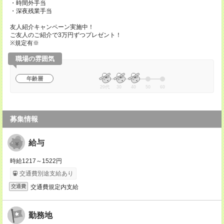
・時間外手当
・深夜残業手当
友人紹介キャンペーン実施中！
ご友人のご紹介で3万円ずつプレゼント！
※規定有※
職場の雰囲気
年齢層
20代
30
40
50
60
募集情報
給与
時給1217～1522円
交通費別途支給あり
交通費規定内支給
交通費
勤務地