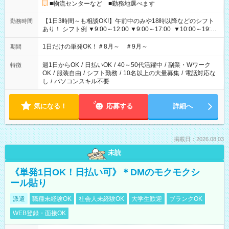
■物流センターなど ■勤務地選べます
【1日3時間～も相談OK!】午前中のみや18時以降などのシフト
勤務時間
あり！ シフト例 ▼9:00～12:00 ▼9:00～17:00 ▼10:00～19:00
▼18:00～21:00
1日だけの単発OK！＃8月～ ＃9月～
期間
週1日からOK
/
日払いOK
/
40～50代活躍中
/
副業・Wワーク
特徴
OK
/
服装自由
/
シフト勤務
/
10名以上の大量募集
/
電話対応な
し
/
パソコンスキル不要
気になる！
応募する
詳細へ
掲載日：2026.08.03
未読
《単発1日OK！日払い可》＊DMのモクモクシ
ール貼り
派遣
職種未経験OK
社会人未経験OK
大学生歓迎
ブランクOK
WEB登録・面接OK