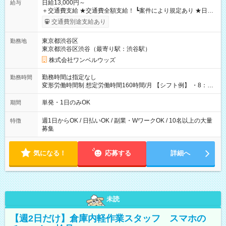
日給13,000円～
給与
＋交通費支給 ★交通費全額支給！ ┗案件により規定あり ★日払
いOK！（規定あり） ┗働いたその日に現金GET♪ お仕事後はコ
交通費別途支給あり
ンビニATMから 日払い分を引き落とせます！ 【試用期間】試
用期間なし
東京都渋谷区
勤務地
東京都渋谷区渋谷（最寄り駅：渋谷駅）
株式会社ワンベルウッズ
勤務時間は指定なし
勤務時間
変形労働時間制 想定労働時間160時間/月 【シフト例】 ・8：00
～21：00
単発・1日のみOK
期間
週1日からOK / 日払いOK / 副業・WワークOK / 10名以上の大量
特徴
募集
気になる！
応募する
詳細へ
未読
【週2日だけ】倉庫内軽作業スタッフ スマホの