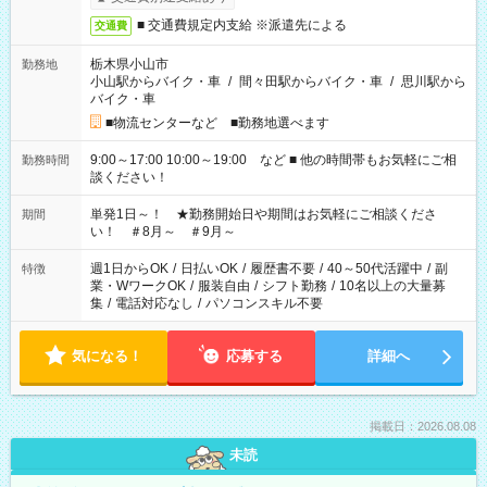
■ 交通費規定内支給 ※派遣先による
交通費
栃木県小山市
勤務地
小山駅からバイク・車
/
間々田駅からバイク・車
/
思川駅から
バイク・車
■物流センターなど ■勤務地選べます
9:00～17:00 10:00～19:00 など ■ 他の時間帯もお気軽にご相
勤務時間
談ください！
単発1日～！ ★勤務開始日や期間はお気軽にご相談くださ
期間
い！ ＃8月～ ＃9月～
週1日からOK
/
日払いOK
/
履歴書不要
/
40～50代活躍中
/
副
特徴
業・WワークOK
/
服装自由
/
シフト勤務
/
10名以上の大量募
集
/
電話対応なし
/
パソコンスキル不要
気になる！
応募する
詳細へ
掲載日：2026.08.08
未読