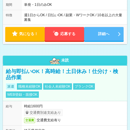
可能です！ ※1日あたりの最大実働時間は日勤、夜勤共に勤務し
単発・1日のみOK
期間
た時間になります。
週1日からOK / 日払いOK / 副業・WワークOK / 10名以上の大量
特徴
募集
気になる！
応募する
詳細へ
未読
給与即払いOK！高時給！土日休み！仕分け・検
品作業
派遣
職種未経験OK
社会人未経験OK
ブランクOK
WEB登録・面接OK
時給1600円
給与
交通費別途支給あり
交通費支給有り
交通費