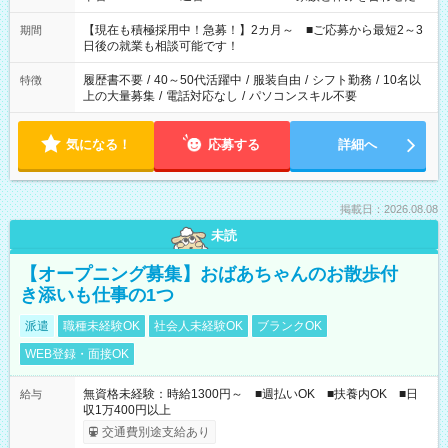
い」 「余裕を持って夕飯の準備がしたい」 「できれば残業はし
たくない」 など、ご希望を教えてくださいね。 ※Wワーク希望
【現在も積極採用中！急募！】2カ月～ ■ご応募から最短2～3
期間
の方へ 今ご覧のお仕事で希望する勤務時間と、もう1つのお仕事
日後の就業も相談可能です！
の勤務時間。 合計で週40時間を超える場合は応募できません。
履歴書不要
/
40～50代活躍中
/
服装自由
/
シフト勤務
/
10名以
特徴
上の大量募集
/
電話対応なし
/
パソコンスキル不要
気になる！
応募する
詳細へ
掲載日：2026.08.08
未読
【オープニング募集】おばあちゃんのお散歩付
き添いも仕事の1つ
派遣
職種未経験OK
社会人未経験OK
ブランクOK
WEB登録・面接OK
無資格未経験：時給1300円～ ■週払いOK ■扶養内OK ■日
給与
収1万400円以上
交通費別途支給あり