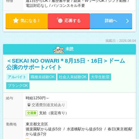
週1日からOK
/
履歴書不要
/
副業・WワークOK
/
シフト勤務
/
特徴
電話対応なし
/
パソコンスキル不要
気になる！
応募する
詳細へ
掲載日：2026.08.04
未読
＜SEKAI NO OWARI＊8月15日・16日＞ドーム
公演のサポートバイト
アルバイト
職種未経験OK
社会人未経験OK
大学生歓迎
ブランクOK
時給1250円～
給与
交通費別途支給あり
支給（規定有り）
交通費
東京都文京区
勤務地
後楽園駅から徒歩5分
/
水道橋駅から徒歩5分
/
春日(東京都)駅
から徒歩7分