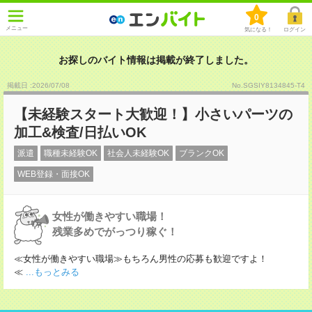
0
メニュー
気になる！
ログイン
お探しのバイト情報は掲載が終了しました。
掲載日 :2026
/
07
/
08
No.SGSIY8134845-T4
【未経験スタート大歓迎！】小さいパーツの
加工&検査/日払いOK
派遣
職種未経験OK
社会人未経験OK
ブランクOK
WEB登録・面接OK
女性が働きやすい職場！
残業多めでがっつり稼ぐ！
≪女性が働きやすい職場≫もちろん男性の応募も歓迎ですよ！
≪
...もっとみる