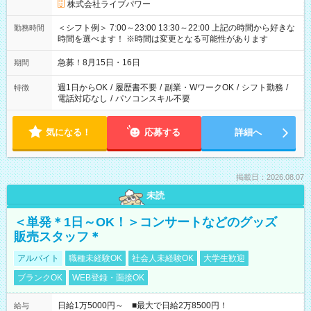
株式会社ライブパワー
＜シフト例＞ 7:00～23:00 13:30～22:00 上記の時間から好きな
勤務時間
時間を選べます！ ※時間は変更となる可能性があります
急募！8月15日・16日
期間
週1日からOK
/
履歴書不要
/
副業・WワークOK
/
シフト勤務
/
特徴
電話対応なし
/
パソコンスキル不要
気になる！
応募する
詳細へ
掲載日：2026.08.07
未読
＜単発＊1日～OK！＞コンサートなどのグッズ
販売スタッフ＊
アルバイト
職種未経験OK
社会人未経験OK
大学生歓迎
ブランクOK
WEB登録・面接OK
日給1万5000円～ ■最大で日給2万8500円！
給与