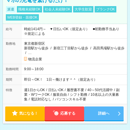
マホの充電を繋げるだけ！
派遣
職種未経験OK
社会人未経験OK
大学生歓迎
ブランクOK
WEB登録・面接OK
時給1414円～ ▼日払いOK（規定あり） ■初勤務手当あり
給与
※規定による
東京都新宿区
勤務地
新宿駅から徒歩
/
新宿三丁目駅から徒歩
/
高田馬場駅から徒歩
/
…
物流企業
9:00～18:00
勤務時間
即日～OK！ 1日～働けます＾＾（規定あり）
期間
週1日からOK
/
日払いOK
/
履歴書不要
/
40～50代活躍中
/
副
特徴
業・WワークOK
/
服装自由
/
シフト勤務
/
10名以上の大量募
集
/
電話対応なし
/
パソコンスキル不要
気になる！
応募する
詳細へ