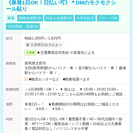
《単発1日OK！日払い可》＊DMのモクモクシ
ール貼り
派遣
職種未経験OK
社会人未経験OK
大学生歓迎
ブランクOK
WEB登録・面接OK
時給1,300円～1,625円
給与
交通費別途支給あり
■ 交通費規定内支給 ※派遣先による
交通費
群馬県太田市
勤務地
太田(群馬県)駅からバイク・車
/
韮川駅からバイク・車
/
藪塚
駅からバイク・車
/
…
■物流センターなど ■勤務地選べます
＜1日3時間～OK！＞ ▼ 例えば… ▼ 15:00～18:00 15:00～
勤務時間
22:00 17:00～22:00 など こちら以外の時間もお気軽にご相談く
ださい！
単発1日～！ ★勤務開始日や期間はお気軽にご相談くださ
期間
い！ ＃8月～ ＃9月～
週1日からOK
/
日払いOK
/
履歴書不要
/
40～50代活躍中
/
副
特徴
業・WワークOK
/
服装自由
/
シフト勤務
/
10名以上の大量募
集
/
電話対応なし
/
パソコンスキル不要