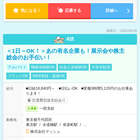
気になる！
応募する
詳細へ
掲載日：2026.08.08
未読
＜1日～OK！＞あの有名企業も！展示会や株主
総会のお手伝い！
アルバイト
職種未経験OK
社会人未経験OK
大学生歓迎
ブランクOK
WEB登録・面接OK
■日給16,840円～ ■日払いOK ■実働3時間5,120円のお仕事あ
給与
ります！
交通費別途支給あり
一部支給
交通費
東京都千代田区
勤務地
東京駅
/
水道橋駅
/
有楽町駅
/
…
株式会社マッシュ