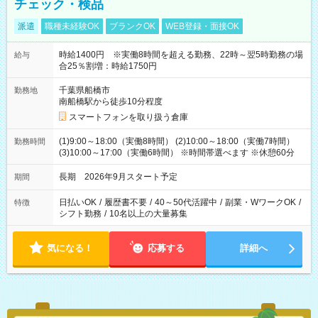
チェック・検品
派遣
職種未経験OK
ブランクOK
WEB登録・面接OK
時給1400円 ※実働8時間を超える勤務、22時～翌5時勤務の場
給与
合25％割増：時給1750円
千葉県船橋市
勤務地
南船橋駅から徒歩10分程度
スマートフォンを取り扱う倉庫
(1)9:00～18:00（実働8時間） (2)10:00～18:00（実働7時間）
勤務時間
(3)10:00～17:00（実働6時間） ※時間帯選べます ※休憩60分
長期 2026年9月スタート予定
期間
日払いOK
/
履歴書不要
/
40～50代活躍中
/
副業・WワークOK
/
特徴
シフト勤務
/
10名以上の大量募集
気になる！
応募する
詳細へ