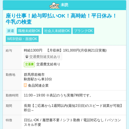
未読
座り仕事！給与即払いOK！高時給！平日休み！
牛乳の検査
派遣
職種未経験OK
社会人未経験OK
ブランクOK
WEB登録・面接OK
時給1300円 【月収例】191,000円(月収例21日実働)
給与
交通費別途支給あり
交通費支給有り
交通費
群馬県前橋市
勤務地
駒形駅から車10分
食品関連企業
11:00～19:00 ※表記のうち実働7時間です。
勤務時間
長期【ご応募から1週間以内(最短2日目)のスピード就業が可能】
期間
即日～
日払いOK
/
履歴書不要
/
シフト勤務
/
電話対応なし
/
パソコン
特徴
スキル不要