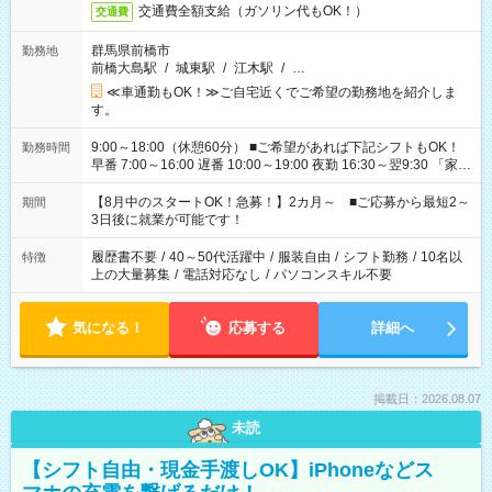
交通費全額支給（ガソリン代もOK！）
交通費
群馬県前橋市
勤務地
前橋大島駅
/
城東駅
/
江木駅
/
…
≪車通勤もOK！≫ご自宅近くでご希望の勤務地を紹介しま
す。
9:00～18:00（休憩60分） ■ご希望があれば下記シフトもOK！
勤務時間
早番 7:00～16:00 遅番 10:00～19:00 夜勤 16:30～翌9:30 「家族
と休みを合わせたい」 「余裕を持って夕飯の準備がしたい」
「できれば残業はしたくない」 など、ご希望を教えてください
【8月中のスタートOK！急募！】2カ月～ ■ご応募から最短2～
期間
ね。 ※Wワーク希望の方へ 今ご覧のお仕事で希望する勤務時間
3日後に就業が可能です！
と、もう1つのお仕事の勤務時間。 合計で週40時間を超える場
合は応募できません。
履歴書不要
/
40～50代活躍中
/
服装自由
/
シフト勤務
/
10名以
特徴
上の大量募集
/
電話対応なし
/
パソコンスキル不要
気になる！
応募する
詳細へ
掲載日：2026.08.07
未読
【シフト自由・現金手渡しOK】iPhoneなどス