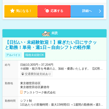
気になる！
応募する
詳細へ
未読
【日払い・未経験歓迎！】稼ぎたい日にサクッ
と勤務！単発・週1日～自由シフトの軽作業
アルバイト
職種未経験OK
日給10,305円～37,204円
給与
※経験・能力等を考慮の上、加給・優遇いたします。 【試用期
間】試用期間なし
交通費別途支給あり
東京都世田谷区
勤務地
東京都世田谷区豪徳寺
アシストワーク株式会社
シフト制
勤務時間
1日あたりの実働時間：最大15時間/日 ＜1週間の勤務例＞週3回
勤務 勤務：月・水・金 休み：火・木・土・日 好きな時にお仕事