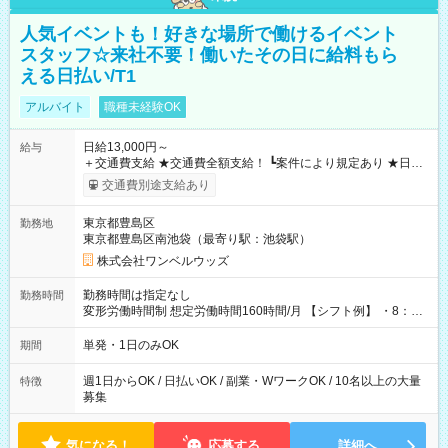
人気イベントも！好きな場所で働けるイベント
スタッフ☆来社不要！働いたその日に給料もら
える日払い/T1
アルバイト
職種未経験OK
日給13,000円～
給与
＋交通費支給 ★交通費全額支給！ ┗案件により規定あり ★日払
いOK！（規定あり） ┗働いたその日に現金GET♪ お仕事後はコ
交通費別途支給あり
ンビニATMから 日払い分を引き落とせます！ 【試用期間】試
用期間なし
東京都豊島区
勤務地
東京都豊島区南池袋（最寄り駅：池袋駅）
株式会社ワンベルウッズ
勤務時間は指定なし
勤務時間
変形労働時間制 想定労働時間160時間/月 【シフト例】 ・8：00
～21：00
単発・1日のみOK
期間
週1日からOK / 日払いOK / 副業・WワークOK / 10名以上の大量
特徴
募集
気になる！
応募する
詳細へ