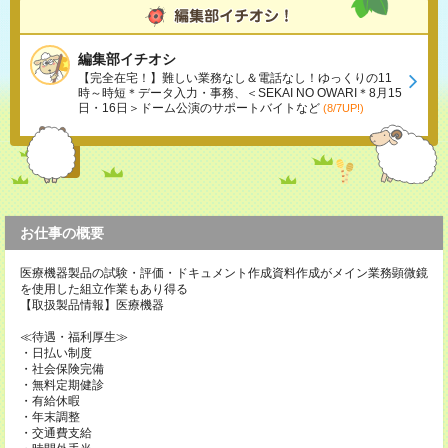
編集部イチオシ
【完全在宅！】難しい業務なし＆電話なし！ゆっくりの11
時～時短＊データ入力・事務、＜SEKAI NO OWARI＊8月15
日・16日＞ドーム公演のサポートバイトなど
(8/7UP!)
お仕事の概要
医療機器製品の試験・評価・ドキュメント作成資料作成がメイン業務顕微鏡
を使用した組立作業もあり得る
【取扱製品情報】医療機器
≪待遇・福利厚生≫
・日払い制度
・社会保険完備
・無料定期健診
・有給休暇
・年末調整
・交通費支給