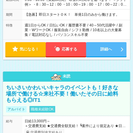
例＞ ・8：30～12：00 ・10：00～19：00 ・17：00～22：00
・13：00～22：00 ・22：00～翌6：00 など
【急募】即日スタートＯＫ！ 単発1日のみから働けます。
期間
週1日からOK
/
日払いOK
/
履歴書不要
/
40～50代活躍中
/
副
特徴
業・WワークOK
/
服装自由
/
シフト勤務
/
10名以上の大量募
集
/
電話対応なし
/
パソコンスキル不要
気になる！
応募する
詳細へ
未読
ちいさいかわいいキャラのイベントも！好きな
場所で働ける☆来社不要！働いたその日に給料
もらえる◎/T1
アルバイト
職種未経験OK
日給13,000円～
給与
＋交通費支給 ★交通費全額支給！ ┗案件により規定あり ★日払
いOK！（規定あり） ┗働いたその日に現金GET♪ お仕事後はコ
交通費別途支給あり