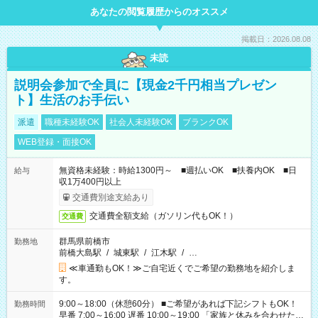
あなたの閲覧履歴からのオススメ
掲載日：2026.08.08
未読
説明会参加で全員に【現金2千円相当プレゼン
ト】生活のお手伝い
派遣
職種未経験OK
社会人未経験OK
ブランクOK
WEB登録・面接OK
無資格未経験：時給1300円～ ■週払いOK ■扶養内OK ■日
給与
収1万400円以上
交通費別途支給あり
交通費全額支給（ガソリン代もOK！）
交通費
群馬県前橋市
勤務地
前橋大島駅
/
城東駅
/
江木駅
/
…
≪車通勤もOK！≫ご自宅近くでご希望の勤務地を紹介しま
す。
9:00～18:00（休憩60分） ■ご希望があれば下記シフトもOK！
勤務時間
早番 7:00～16:00 遅番 10:00～19:00 「家族と休みを合わせた