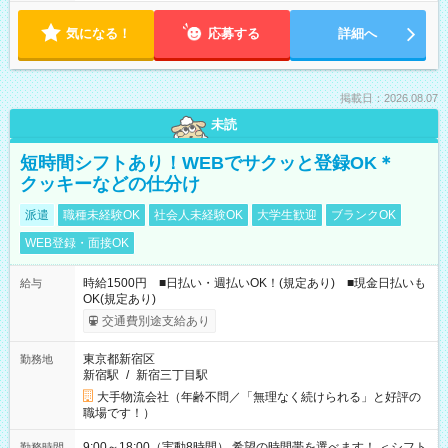
気になる！
応募する
詳細へ
掲載日：2026.08.07
未読
短時間シフトあり！WEBでサクッと登録OK＊
クッキーなどの仕分け
派遣
職種未経験OK
社会人未経験OK
大学生歓迎
ブランクOK
WEB登録・面接OK
時給1500円 ■日払い・週払いOK！(規定あり) ■現金日払いも
給与
OK(規定あり)
交通費別途支給あり
東京都新宿区
勤務地
新宿駅
/
新宿三丁目駅
大手物流会社（年齢不問／「無理なく続けられる」と好評の
職場です！）
9:00～18:00（実動8時間） 希望の時間帯を選べます！ ＜シフト
勤務時間