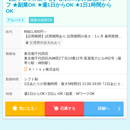
フ ★副業OK ★週1日からOK ★1日1時間から
OK
アルバイト
職種未経験OK
時給1,400円～
給与
【試用期間】試用期間あり 試用期間の長さ：1ヶ月 雇用形態、
給与は本採用時と同じです。
交通費別途支給あり
東京都千代田区
勤務地
東京都千代田区内神田2丁目14番12号 星屋第六ビル402号（最
寄り駅：神田駅）
Ａｌｌｅｙ株式会社
シフト制
勤務時間
1日あたりの実働時間：最大5時間/日 11:00-19:00 └1日あたりの
実働時間：1-5時間 └上記の時間帯内であれば、いつでも勤務可
能！ └平日・土曜日の中で、お好きな曜日でご勤務いただけま
週1日からOK / 日払いOK / 副業・WワークOK
特徴
す！ 【シフト例】 ・11:00～14:00 ・16:30～19:00 ・13:00～
18:00 などのように、自由な働き方が可能なお仕事です！
気になる！
応募する
詳細へ