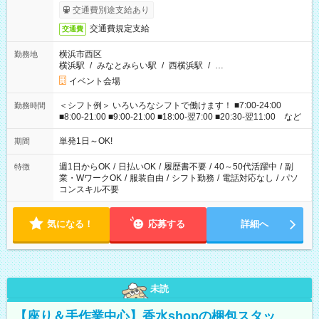
交通費別途支給あり
交通費規定支給
交通費
横浜市西区
勤務地
横浜駅
/
みなとみらい駅
/
西横浜駅
/
…
イベント会場
＜シフト例＞ いろいろなシフトで働けます！ ■7:00-24:00
勤務時間
■8:00-21:00 ■9:00-21:00 ■18:00-翌7:00 ■20:30-翌11:00 など
単発1日～OK!
期間
週1日からOK
/
日払いOK
/
履歴書不要
/
40～50代活躍中
/
副
特徴
業・WワークOK
/
服装自由
/
シフト勤務
/
電話対応なし
/
パソ
コンスキル不要
気になる！
応募する
詳細へ
未読
【座り＆手作業中心】香水shopの梱包スタッ