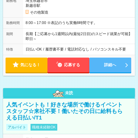
埼玉県越谷市
勤務地
新越谷駅
その他製造
8:00～17:00 ※表記のうち実働8時間です。
勤務時間
長期【ご応募から1週間以内(最短2日目)のスピード就業が可能】
期間
即日～
日払いOK
/
履歴書不要
/
電話対応なし
/
パソコンスキル不要
特徴
気になる！
応募する
詳細へ
未読
人気イベントも！好きな場所で働けるイベント
スタッフ☆来社不要！働いたその日に給料もら
える日払い/T1
アルバイト
職種未経験OK