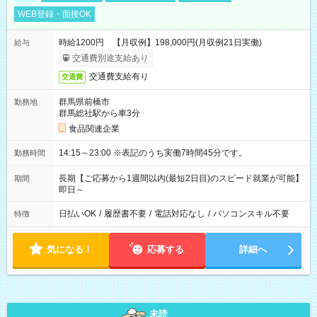
WEB登録・面接OK
時給1200円 【月収例】198,000円(月収例21日実働)
給与
交通費別途支給あり
交通費支給有り
交通費
群馬県前橋市
勤務地
群馬総社駅から車3分
食品関連企業
14:15～23:00 ※表記のうち実働7時間45分です。
勤務時間
長期【ご応募から1週間以内(最短2日目)のスピード就業が可能】
期間
即日～
日払いOK
/
履歴書不要
/
電話対応なし
/
パソコンスキル不要
特徴
気になる！
応募する
詳細へ
未読