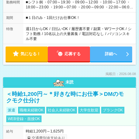
■シフト例 ・07:00～19:30 ・09:00～12:00 ・10:00～17:00 ・
勤務時間
18:00～23:00 ・19:00～07:00 ・20:00～09:00 ・22:00～06:00
etc ★最短で3時間で5,120円のお仕事から 15時間で2万円近く稼
げるお仕事も！ ご希望のお時間に合わせてご紹介！ ※シフトは
■１日のみ・1回だけお仕事OK！
期間
現場によって異なります。 ※勿論、休憩時間はあるのでご安心
ください！
週1日からOK
/
日払いOK
/
履歴書不要
/
副業・WワークOK
/
シ
特徴
フト勤務
/
10名以上の大量募集
/
電話対応なし
/
パソコンスキ
ル不要
気になる！
応募する
詳細へ
掲載日：2026.08.08
未読
＜時給1,200円～＊好きな時にお仕事＞DMのモ
クモク仕分け
派遣
職種未経験OK
社会人未経験OK
大学生歓迎
ブランクOK
WEB登録・面接OK
時給1,200円～1,625円
給与
交通費別途支給あり