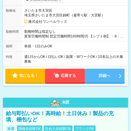
ンビニATMから 日払い分を引き落とせます！ 【試用期間】試
用期間なし
さいたま市大宮区
勤務地
埼玉県さいたま市大宮区錦町（最寄り駅：大宮駅）
株式会社ワンベルウッズ
勤務時間は指定なし
勤務時間
変形労働時間制 想定労働時間160時間/月 【シフト例】 ・8：00
～21：00
単発・1日のみOK
期間
週1日からOK / 日払いOK / 副業・WワークOK / 10名以上の大量
特徴
募集
気になる！
応募する
詳細へ
未読
給与即払いOK！高時給！土日休み！製品の充
填、梱包など
派遣
職種未経験OK
社会人未経験OK
ブランクOK